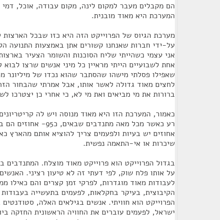
הם מקבלים מעבר למקום לינה, מקום עבודה, אוכל, דמי כי
המערכת היא מאוד מובנית.
מערכת הגיוס של הפרוייקט הזה היא כזו שבכל הארצות י
על-ידי חברות שאנחנו קשורים אתן באמצעות התנועה הקיב
אני עצמי כשהייתי שליח הסוכנות והשומר הצעיר בארצו
אחת לשבועיים הייתי מראיין כל מיני אנשים שרצו לבוא ל
שאפילו פסלתי מישהו שהסתבר שהוא נכדו של מיליונר מס
לחצים מאוד גדולה לאשר אותו, אבל אמרתי שהבחור הזה
ברורות את מי מביאים ואת מי לא, כי אחרי כן יצטרכו לש
כאמור, המערכת הזו היא מאוד מנוסה ויש לה קריטריונים.
רע כאשר מכל מאה מתנדבים ש
אחוזים יש בעיות ולפעמים צריך להוציא אותם מהארץ כא
שיכרות או אי-התאמה נפשית.
בגדול הפרוייקט הוא פרוייקט מאוד מוצלח. המתנדבים ב
על אותו פלח שוק, לפי דעתי זה לא טיעון רציני. האנשי
לעבודות מאוד מוגדרות, לפרקי זמן קצרים והם כאילו ממ
הקיבוצית, בעיקר בחקלאות, לפעמים בתעשייה בעבודות 
ישראל, לפעמים עוברים את החוויה הראשונית החזקה ביו