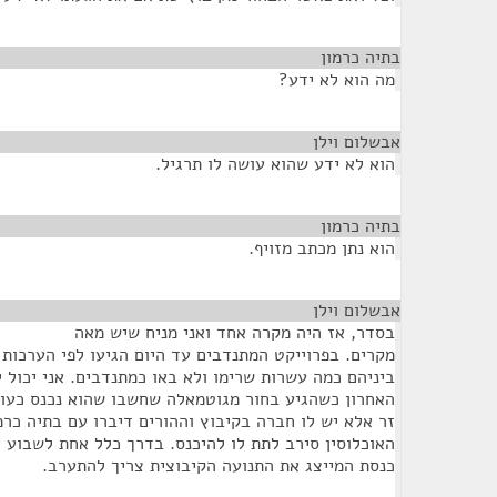
בתיה כרמון
¶
מה הוא לא ידע?
אבשלום וילן
¶
הוא לא ידע שהוא עושה לו תרגיל.
בתיה כרמון
¶
הוא נתן מכתב מזויף.
אבשלום וילן
¶
בסדר, אז היה מקרה אחד ואני מניח שיש מאה
ביניהם כמה עשרות שרימו ולא באו כמתנדבים. אני יכול
האחרון כשהגיע בחור מגוטמאלה שחשבו שהוא נכנס כעוב
זר אלא יש לו חברה בקיבוץ וההורים דיברו עם בתיה כרמ
האוכלוסין סירב לתת לו להיכנס. בדרך כלל אחת לשבוע י
כנסת המייצג את התנועה הקיבוצית צריך להתערב.