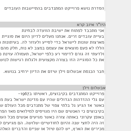
הסדרת נושא פרוייקט המתנדבים בהתיישבות העובדים
היו"ר איוב קרא
¶
אני מתכבד לפתוח את ישיבת הוועדה לבחינת
בעיית עובדים זרים. אנחנו מעלים לדיון היום את סוגיית
מארצות שונות לישראל כדי לסייע ולעזור לה. בעיתונות ה
הללו לא פעם מוצאים את עצמם במצב לא נוח, חלק מהם 
ולדעתי זה גורם לדימוי רע כלפי ישראל, תעמולה עוינת כ
את כל הסוגייה הזו בצורה מקצועית ולגלות רגישות לנוש
חבר הכנסת אבשלום וילן שיזם את הדיון ירחיב בנושא.
אבשלום וילן
¶
פרוייקט המתנדבים בקיבוצים, ראשיתו ב1967-
עם גלי ההזדהות הגדולים שהיו עם מדינת ישראל בעת מ
כאשר אז הגיע גל בלתי צפוי של מתנדבים מכל העולם ש
בקיבוצים כי האנשים שם היו מגויסים למילואים מאז הפרו
באופן עקרוני באותה צורה כאשר מגיעים אנשים מכל הע
זה היה לחצי שנה והיום לחודשיים-שלושה. הם מגיעים ל
מכירים את הארץ, יש להם טיול או שניים והדברים האלה 