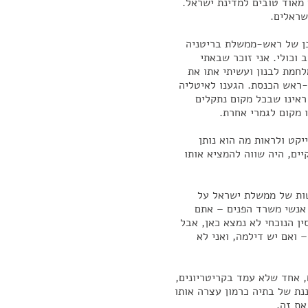
 מאוד טובים למדינת ישראל.
שראלים.
בן של ראש-ממשלת בריטניה
 וכולי. אני זוכר שבאתי
חרר ממלחמת לבנון ועשיתי אתו את
-ראש הכנסת. הגענו לאיטליה
ראינו שבכל מקום נתקלים
 מקום לגמרי אחרת.
יקט ולראות מה הוא נותן
יים, היה שווה להמציא אותו
טות של ממשלת ישראל על
 אנשי משרד הפנים – אתם
ין הנוכחי לא נמצא כאן, אבל
 ואם יש דילמה, ואני לא
, אחד שלא עמד בקריטריונים,
נת של בתיה כרמון עצרה אותו
את זה.