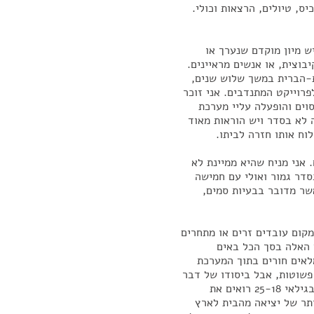
ס, טיולים, הרצאות וכולי.
ש מיון מוקדם שנערך או
וצית, או אנשים מראיינים.
ת-הברית במשך שלוש שנים,
פרוייקט המתנדבים. אני זוכר
וים והופעלה עליי מערכת
 לא בסדר ויש הוראות מאוד
לוח אותו חזרה לביתו.
 אני מניח שהיא ממיינת לא
באים, כ95- אחוזים הם בסדר גמור ואולי עם חמישה
שר מדובר בבעיות סמים,
מקום עובדים זרים או מתחרים
ם האלה בסך הכל באים
לאים חורים בתוך המערכת
פשוטות, אבל ביסודו של דבר
הפרוייקט הוא חוויתי. אנשים בגילאים האלה, סטודנטים בגילאי 25-18 רואים את
תר של יציאה מהבית לארץ