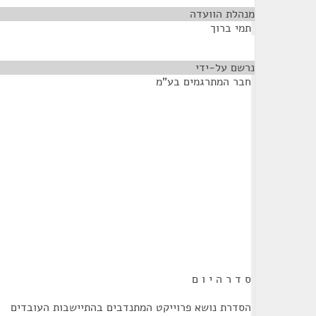
מנהלת הוועדה
¶
תמי ברוך
נרשם על-ידי
¶
חבר המתרגמים בע"מ
ס ד ר ה י ו ם
הסדרת נושא פרוייקט המתנדבים בהתיישבות העובדים