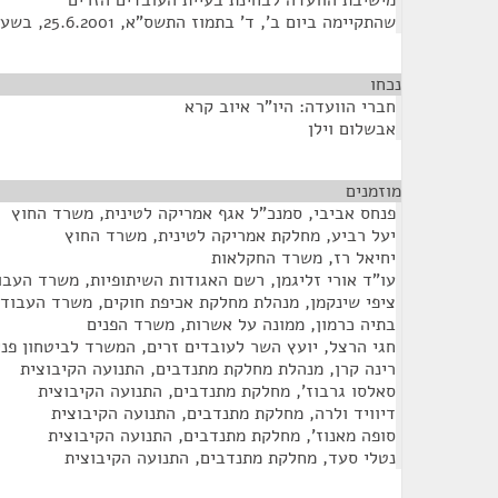
מישיבת הוועדה לבחינת בעיית העובדים הזרים
שהתקיימה ביום ב', ד' בתמוז התשס"א, 25.6.2001, בשעה 10:00
נכחו
חברי הוועדה: היו"ר איוב קרא
אבשלום וילן
מוזמנים
¶
פנחס אביבי, סמנכ"ל אגף אמריקה לטינית, משרד החוץ
יעל רביע, מחלקת אמריקה לטינית, משרד החוץ
יחיאל רז, משרד החקלאות
עו"ד אורי זליגמן, רשם האגודות השיתופיות, משרד העבו
ציפי שינקמן, מנהלת מחלקת אכיפת חוקים, משרד העבודה
בתיה כרמון, ממונה על אשרות, משרד הפנים
חגי הרצל, יועץ השר לעובדים זרים, המשרד לביטחון פני
רינה קרן, מנהלת מחלקת מתנדבים, התנועה הקיבוצית
סאלסו גרבוז', מחלקת מתנדבים, התנועה הקיבוצית
דיוויד ולרה, מחלקת מתנדבים, התנועה הקיבוצית
סופה מאנוז', מחלקת מתנדבים, התנועה הקיבוצית
נטלי סעד, מחלקת מתנדבים, התנועה הקיבוצית