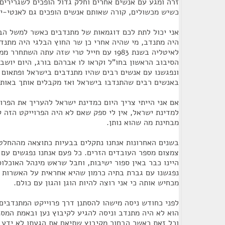
זרה ומגע עם אנשים אחרים וחלק גדול הופכים לשגרירים
כשיש מכשולים, קורה שאותם אנשים הופכים גם לאנטי-י
אני יכול לתת לכם דוגמאות של מתנדבים כאשר למשל ה
היה מתנדב, מי שהיה אחרי כן שר החוץ הבלגי היה מתנדב
לאיטליה בשנת 1983 עם חייל טרי שזה עתה השת
הסיבוב הראשון בחו"ל וקראו לו אברהם בורג, היום יושב
ונפגשנו עם אנשים רבים שהיו מתנדבים בישראל ופתאום 
באנשים רבים שהתנדבו בישראל ואז מקבלים אותך באותו
אם אני הייתי צריך היום כמדינת ישראל להעריך את הפרוי
למדינת ישראל, אין לי ספק שאם לא היה הפרוייקט הזה ק
מבחינת מה שהוא נותן.
בשנים האחרונות אנחנו נתקלים בבעיות כתוצאה מההחל
צמצום מספר העובדים הזרים. כל פעם אנחנו נפגשים עם
היינו כבר באין ספור ישיבות, וחבל שראש מינהל האוכלוס
נפגשנו עם גברת בתיה כרמון שהיא אחראית על האשרות –
מכחיש אותה כי אני רוצה להיות הוגן והגון עם כולם.
לפני כחודש ניסה מישהו להסתנן דרך פרוייקט המתנדבים
הוא לא היה מתנדב וניסה להגיע לקיבוץ נען ובאמת המסנ
וכל זאת כאשר הבחור מקיבוץ שתיאם את הגעתו לא ידע 