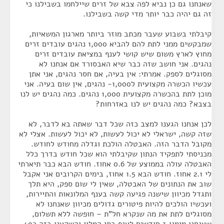
שאנחנו גם כן נביא לפה צבא של זרים שיילחמו בשבילנו כי
זה גם יהיה כבר יותר מדי קשה בשבילנו.
קיבלתי בשבוע שעבר מכתב מוזר ביותר מארגון המשאיות,
שמבקשים ממני לתת להם להביא 1,000 נהגים עובדים זרים
מחוץ לארץ משום שיש קושי לענף במציאת עובדים זרים
נהגים. אני חושב שזה כבר שיא האבסורד אם אנחנו לא
מסוגלים לספק. אמרתי: אין בעיה, אם חסר נהגים, אני אתן
עכשיו הכשרה מקצועית ל1,000- נהגים, אין שום בעיה. אני
מוכן לתת בהכשרה מקצועית 1,000 נהגים. כמה נהגים יש לנו
בצבא? כמה נהגים יש לנו באזרחות?
לכן אנחנו הגענו למצב כזה שכל דבר שאתה בא לדבר, לא
שזה קשה, ישראלי לא יכול לעשות, לא יכול לעשות. אצלי לא
מקובל הדבר הזה. האבטלה הולכת וגדלה מחודש לחודש.
מכניסתי לתפקיד הנתון שקיבלתי הוא שכל חודש בדרך כלל
האבטלה עולה בממוצע של 0.6 אחוז. חודש הבא כבר תיארתי
לי 2.1 אחוז. חודש הבא 1.5 אחוז, בימים הקרובים אני אקבל
שוב את הנתונים של האבטלה, שאין לי שום ספק, היא תלך
ותגדל מכיוון שישנה פגיעה קשה בענף המלונאות והתיירות,
ועכשיו הולכים להיות פיטורים גדולים מכיוון שאנחנו לא
מסוגלים לתת את מה שנקרא חל"ת – חופשה ללא תשלום,