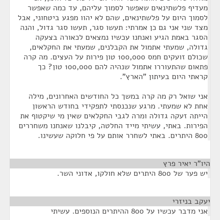
מעדיף פלשתינאים שאפשר לסמוך עליהם, עד כמה שאפשר
לסמוך היום על פלשתינאים, שהם לא יהוו מפגע ביטחוני, אבל
מצד שני אני גם כן אמרתי: תעשו סגר, תעשו סגר גדול, והנה
הסגר באמת הגיע ואנחנו עכשיו נמצאים לכאורה בצעקה
גדולה, שמעתי אתמול את הקבלנים, שמעתי את החקלאים,
שכולם זועקים חמס 100,000 טון פירות על העצים. מה קרה
פתאום שהתעוררו אתמול שנהיה להם 100,000 טון? כך
קראתי היום בעיתון "הארץ".
אני שואל רק מה קרה במשך כל החודשים האחרונים, מילה
אחת לא שמעתי. מרגע שנכנסתי לתפקידי בחודש הראשון
הייתה זעקה גדולה ומרה לגבי החקלאים שאין מי שיקטוף את
הפירות. באתי, עשיתי מייד החלטה, קיבלנו שאנחנו משחררים
800 היתרים. באתי לשחרר אותם על פי חלוקה שעשינו.
היו"ר יאיר פרץ
¶
יש פער של 800 היתרים שלא חולקו, אדוני השר.
יעקב בניזרי
¶
אני מדבר עכשיו על 800 ההיתרים הנוספים. עשיתי