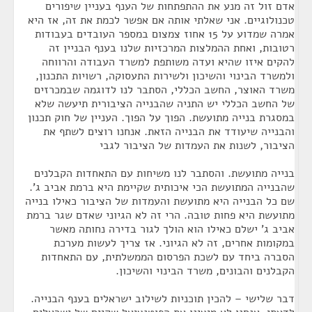
אדם זול זה מנע את ההתפתחות של הענף בעניין שיפורים
טכנולוגיים. אני שאלתי אותה אם אפשר לכמת את זה, אז היא
אמרה שמדוע על 15 אחוז צמצום במספר העובדים בעבודות
רטובות, ואחת ההמלצות המרכזיות שלנו בענף הבניין זה
להקים איזו שהיא ועדה משותפת למשרד העבודה והרווחה
ולמשרד הבינוי והשיכון ולשירות התעסוקה, רשויות התכנון,
משרד האוצר, החשב הכללי, הסתבר לנו לדוגמה שבמכרזים
של החשב הכללי יש התניה שהבנייה הציבורית תיעשה שלא
במסגרת בנייה מתועשת. הפוך על הפוך. העניין של חוק תכנון
והבנייה שיעודד את הבנייה הזאת. אנחנו רוצים לשתף את
הציבור, לשנות את העמדות של הציבור לגבי
בנייה מתועשת. והסתבר לנו משיחות עם התאחדות הקבלנים
שהבנייה המתועשת הכי איכותית שקיימת היא ברמת אביב ג'.
שם כל הבנייה היא מתועשת והעמדות של הציבור כאילו בנייה
מתועשת היא פחות טובה. הרי זה לא הגיוני שאדם שגר ברמת
אביב ג' ישלם כאילו הוא הולך לגור בדירה נחותה מאשר
במקומות אחרים, זה לא הגיוני. אז צריך לעשות מערכת
הסברה ביחד עם לשכת הפרסום הממשלתית, עם התאחדות
הקבלנים והבונים, משרד הבינוי והשיכון.
דבר שלישי – להכין תוכניות לשילוב ישראלים בענף הבנייה.