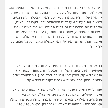
בעיה נוספת היא גם כן מכיוון אחר, ואצלנו בשירות התעסוקה,
ואני לוקח את העוון עלי, על שירות התעסוקה במשרדי. שוב,
יד קלה על ההדק במתן העניין של דמי האבטלה. לא מנסים
למצות את העניין שעובדים ישראלים ילכו לעבודה. באים,
מקבלים את הסירובים והולכים הביתה. יש לנו בעיה אצלנו
בשירות התעסוקה, שאני בוחן אותה, בעיה בשכר המינימום.
מה פתאום שבן אדם ילך לעבוד? הרי בדמי האבטלה הוא
מקבל יותר, אז אני מעדיף דמי אבטלה מאשר לקבל סכום כל
כך נמוך.
כך אנחנו נמצאים בפלונטר מסוים שאנחנו, מדינת ישראל,
משקיעה היום בעניין של דמי אבטלה והבטחת הכנסה 5.5
מיליארד שקל, שרק דמי אבטלה לבד זה 2.7 מיליארד שקל.
כלומר, המון כסף בימים שאנחנו זקוקים לכל שקל.
אתמול ישבתי עם אנשי משרדי לקצץ את 4 האחוז, שזה 74
מיליון שקלים, שאלתי: מאיפה אני אקצץ?, אני אקצץ
ממפגרים? מילדים בסיכון שזרוקים ברחובות? מנשים מוכות?
מאוטיסטים? מתסמונת דאון? ישבתי רק לראות, אין, אין