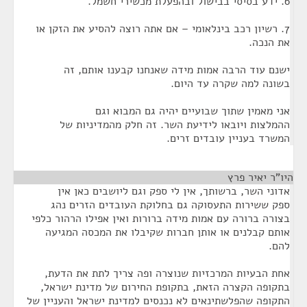
6. ידע בסיסי בבישול ובהפעלת מכשירי חשמל.
7. רשיון רכב בינלאומי – אם אתה רוצה להסיע את הזקן או
את הנכה.
ישנם עוד הרבה אמות מידה שאנחנו קבענו אותם, זה
בשונה למה שקרה עד היום.
אני מאמין שתוך שבועיים יהיה גם המבוא וגם
ההמלצות ויובאו לידיעת השר. זה חלק מהמדיניות של
המשרד בעניין עובדים זרים.
היו"ר יאיר פרץ
¶
אדוני השר, ברשותך, אין לי ספק וגם ליושבים כאן אין
ספק ששירות התעסוקה גם בחלוקת העובדים הזרים נהג
בצורה ברורה עם אמות מידה ברורות ואין אפילו הרהור כלפי
אותם קבלנים או אותן חברות שקיבלו את המכסה המגיעה
להם.
אחת הבעיות המרכזיות שנוצרה ופה צריך לתת את הדעת,
בתקופה הקצרה הזאת, בתקופת החירום של מדינת ישראל,
התקופה שהפלשתינאים לא נכנסים למדינת ישראל והעניין של