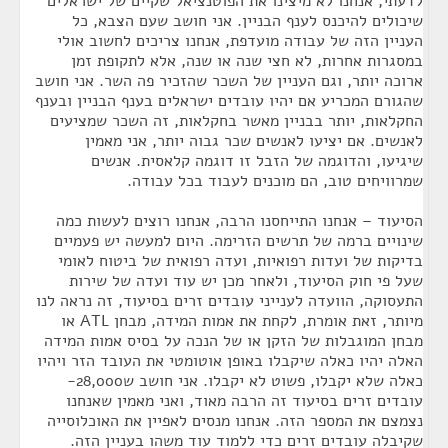
לדעתי, אנחנו לא מיצינו את הפוטנציאל שקיים של ישראלים
שיכולים להיכנס לענף הבניין. אני חושב שעם הצבא, כל
העניין הזה של עבודה מועדפת, אנחנו צריכים לחשוב אולי
במסגרות אחרות, לא חצי שנה או שנה, אלא לתקופת זמן
ארוכה יותר, וגם העניין של השכר שהזכיר פה השר. אני חושב
שהגורם המכריע אם יהיו עובדים ישראלים בענף הבניין ובענף
החקלאות, יותר בבניין מאשר בחקלאות, זה השכר שמציעים
לאנשים. אם יציעו לאנשים שכר גבוה יותר, אני מאמין
שיגיעו, והדוגמה של הזבל זו דוגמה קלאסית. אנשים
שמרוויחים טוב, הם מוכנים לעבוד בכל עבודה.
הסיעוד – אנחנו התייחסנו הרבה, אנחנו רוצים לעשות כמה
שינויים ברמה של תרשים הזרימה. היום למעשה יש פעמיים
בדיקות של ועדות רפואיות, ועדה רפואית של ביטוח לאומי
שעל פי חוק הסיעוד, ולאחר מכן יש עוד ועדה של שירות
התעסוקה, הוועדה לענייני עובדים זרים בסיעוד, זה נראה לנו
מיותר, זאת אומרת, לקחת את אמות המידה, מבחן ATL או
מבחן המוגבלות של הזקן או של הנכה על בסיס אמות המידה
האלה יהיו כאלה שיקבלו באופן אוטומטי את העובד הזר ויהיו
כאלה שלא יקבלו, פשוט לא יקבלו. אני חושב ש28,000-
עובדים זרים בסיעוד זה הרבה מאוד, ואני מאמין שאנחנו
נצמצם את המספר הזה. אנחנו מנסים לאפיין את האוכלוסייה
שקיבלה עובדים זרים כדי ללמוד עוד משהו בעניין הזה.