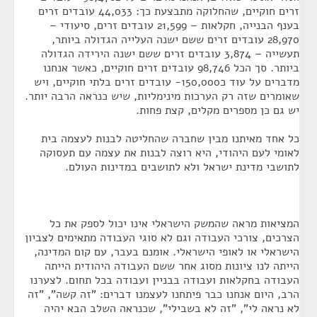
זרים חוקיים, שהחלוקה מתבצעת כך: 44,033 עובדים זרים
בענף הבנייה, חקלאות – 21,599 עובדים זרים, סיעודי –
28,970 עובדים זרים ששם ישנה העלייה הגדולה ביותר,
תעשייה – 3,874 עובדים זרים ששם ישנה הירידה הגדולה
ביותר. סך הכל 98,746 עובדים זרים חוקיים, כאשר אנחנו
מדברים על עוד כ150,000- עובדים זרים בלתי חוקיים, ויש
שאומרים שזה רק הערכות מינימליות, שיש כנראה הרבה יותר.
יש גם כן מספרים מקלים, קצת פחות.
כל אחד מאיתנו מבין שחברה שהחליטה לבנות לעצמה בית
לאומי לעם היהודי, היא רוצה לבנות את עצמה עם תעסוקה
לתושבי מדינת ישראל ולא לתושבים במדינות העולם.
המציאות מראה שהמשק הישראלי אינו יכול לספק את כל
הצרכים, צורכי העבודה וגם לא סוגי העבודה מתאימים לצביון
הישראלי או לאופי הישראלי. אומנם בעבר, עם קום המדינה,
הייתה לנו ציונות מסוג אחר ששם העבודה היהודית הייתה
העבודה בחקלאות ועבודה בבניין ועבודה בכל תחום. לצערנו
הרב, היום אנחנו כבר פיתחנו לעצמנו דברים: "זה קשה", "זה
לא נראה לי", "זה לא בשבילי", שכנראה השלב הבא יהיה