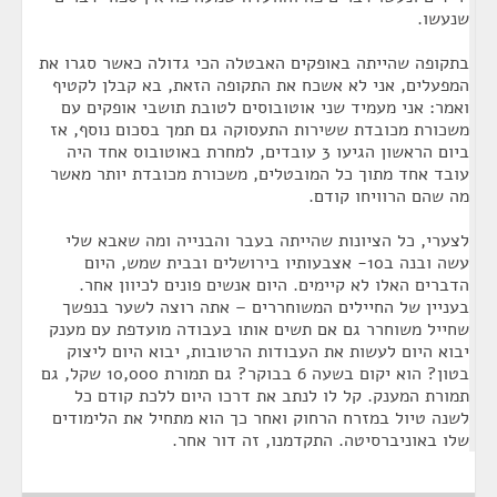
שנעשו.
בתקופה שהייתה באופקים האבטלה הכי גדולה כאשר סגרו את
המפעלים, אני לא אשכח את התקופה הזאת, בא קבלן לקטיף
ואמר: אני מעמיד שני אוטובוסים לטובת תושבי אופקים עם
משכורת מכובדת ששירות התעסוקה גם תמך בסכום נוסף, אז
ביום הראשון הגיעו 3 עובדים, למחרת באוטובוס אחד היה
עובד אחד מתוך כל המובטלים, משכורת מכובדת יותר מאשר
מה שהם הרוויחו קודם.
לצערי, כל הציונות שהייתה בעבר והבנייה ומה שאבא שלי
עשה ובנה ב10- אצבעותיו בירושלים ובבית שמש, היום
הדברים האלו לא קיימים. היום אנשים פונים לכיוון אחר.
בעניין של החיילים המשוחררים – אתה רוצה לשער בנפשך
שחייל משוחרר גם אם תשים אותו בעבודה מועדפת עם מענק
יבוא היום לעשות את העבודות הרטובות, יבוא היום ליצוק
בטון? הוא יקום בשעה 6 בבוקר? גם תמורת 10,000 שקל, גם
תמורת המענק. קל לו לנתב את דרכו היום ללכת קודם כל
לשנה טיול במזרח הרחוק ואחר כך הוא מתחיל את הלימודים
שלו באוניברסיטה. התקדמנו, זה דור אחר.