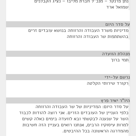
נתן פרנקל – מנכ"ל חברת מליבו – נציג הקבלנים
שמואל ארד
על סדר היום
¶
מדיניות משרד העבודה והרווחה בנושא עובדים זרים
בהשתתפות שר העבודה והרווחה
מנהלת הוועדה
¶
תמי ברוך
נרשם על-ידי
¶
רקורד שירותי הקלטה
היו"ר יאיר פרץ
¶
על סדר היום: המדיניות של שר העבודה והרווחה
כלפי העניין של העובדים הזרים. אני רוצה להודות לכבוד
השר על שנענה לבקשתי ובא לוועדה בימים כאלה קשים
למרות עיסוקיו הרבים, אנחנו רואים בעניין הזה חשיבות
מהמדרגה הראשונה בכל ההיבטים.