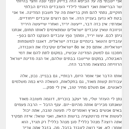
אני ישבתי פה על הכיסא הזה בדיוק לפני שנה וחצי בהיותי
שר הבריאות ואני דאגתי לילדי העובדים הזרים הבלתי
חוקיים, נתתי להם חוק בריאות פה על חשבון המדינה. אז אני
בטח לא גזען בעניין הזה. אז הם רוצים עובדים ייחודיים.
אמרתי: אין כזה דבר, ייעשה יריד, ואחרי שייעשה היריד
וניווכח שאין עובדים ישראלים שמתאימים לאותו תחום, אנחנו
ניתן לכם. עשו יריד, ומתוך 150 עובדים הענקנו להם כ50-
עובדים והשאר בינתיים עבודה ישראלית. דאגנו למשפחות
ישראליות. אותם 70 או 80 ישראלים שקיבלו את העבודה,
חסכנו גם למשק המדינה עכשיו, במקום לתת להם את דמי
האבטלה, במקום שיישבו בבתים שלהם, אז הנה מדינת ישראל
הרוויחה כתוצאה מהדבר הזה.
אותו הדבר אני אומר היום, רבותיי, גם בבניין. נכון, אלה
עבודות קשות מאוד, גם בחקלאות, השאלה היא כמה משלמים
לאנשים. אם תשלם מחיר טוב, אין לי ספק…
נתן לי העוזר שלי, מר יעקב בוכריס, דוגמה חשובה מאוד
שאנחנו מכירים אותה מהיום-יום. ענף הזבל – הרבה פעמים
באים אנשים בארץ ואומרים לי: תעשה טובה, אתה יכול
לעשות איזו פרוטקציה ברשות הזאת, ואני שואל: איזה תפקיד
אתה רוצה? מנהל כללי? סגן מנהל כללי? רק תגיד, הוא
אומר: לא, אני רוצה לעבוד בזבל. מה, בזבל אתה צריך