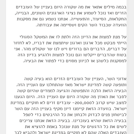
בכמה מילים אתאר את מה שקורה היום בעניין של העובדים
הזרים ואז נוכל לשמוע את נציגי הארגונים השונים, הבנייה,
החקלאות, הסיעוד, והתעשייה. אנחנו נשמע גם את מסקנות
הוועדה שכבוד השר הקים ושסיימה את עבודתה.
על מנת למצות את הדיון הזה ולתת לו את המשקל הסגולי
הייתי מבקש מכל ארגון וארגון שיתמצת את דבריו, לא לחזור
על דברים, הדברים הם ברורים ויש לנו שר שקולט מהר. אני
בטוח שהדברים ייקלטו וגם נוכל למצות ולהגיע בדיון הזה
למסקנות כלשהן או לכיוון מסוים כדי לפתור את הבעיה.
אדוני השר, העניין של העובדים הזרים הוא בעיה קשה
ותופעה קשה למדינת ישראל מאז שהתחלנו עם העניין הזה.
הבעיה הזאת הלכה והתפשטה והגיעה לממדים שהיום קשה
לסבר את האוזן מה שקורה היום עם העניין הזה. היום הגענו
למצב שיש קרוב ל200,000- עובדים זרים לא חוקיים במדינת
ישראל. בוועדה הזאת קיימנו דיון מקיף בעניין הזה עם השר
לביטחון פנים לבדוק ולבחון את כל ההיבטים כדי לטפל
בבעיה הזאת שהיא בעוכרינו. בבעיה הזאת אנחנו צריכים
לשים את כל הדגשים על מנת שנוכל באמת להוציא את
העובדים האלה שהם לא חוקיים במדינת ישראל ולהביא לכך