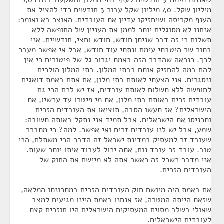
שאנחנו מימנו 3 חודשים לענף בתי המלון והשקענו בזה כ40-
מיליון שקל. 40 מיליון שקל עבור 3 חודשים כדי להציל את
הענף מקריסה ושיחזיקו עדיין את העובדים. האוצר בא ואומר:
אנחנו לא מסוגלים יותר לממן את העניין של החופשה ללא
תשלום כי זה דבר שניתן חודש, חודש וחצי, חודשיים. אני
בתור שר היטבתי עימם ונתתי עוד חודש, אבל אי אפשר מעבר
לכך. כנראה שהדבר הזה באמת יגרור גל של פיטורים כי אין
להם במה להחזיק אותם בבתי המלון. בתי המלון הולכים
ונסגרים. אני הצעתי לאותם בתי מלון, אם אתם באמת דואגים
לחופשה ללא תשלום לאותם עובדים, אז יש לכם הרי גם
עובדים זרים באותם בתי מלון, את מי פיטרו עד עכשיו, את
הישראלים? אז תעשו הסבה, תוציאו את העובדים הזרים
ותכניסו את הישראלים. אבל תמיד אני נתקל באותה תשובה:
שמע, אבל יש לנו עובדים זרים ואי אפשר. למה? כי מתברר
שעובד זר למעסיק במדינת ישראל זה הדבר הכי משתלם, הכי
טוב. עובד זר עובד נוח, אתה יכול לעבוד איתו יותר שעות.
אני מדבר כשכל זה כאשר אתה לא מיישם את החוק של
העובדים הזרים.
אם באמת היה מיושם חוק העובדים הזרים במתכונתו המלאה,
שזאת הייתה המטרה, אז אנחנו באמת היינו מגיעים למצב
שאולי בשלב מסוים המעסיקים הישראלים היו חוזרים קצת
לעובדים הישראלים.