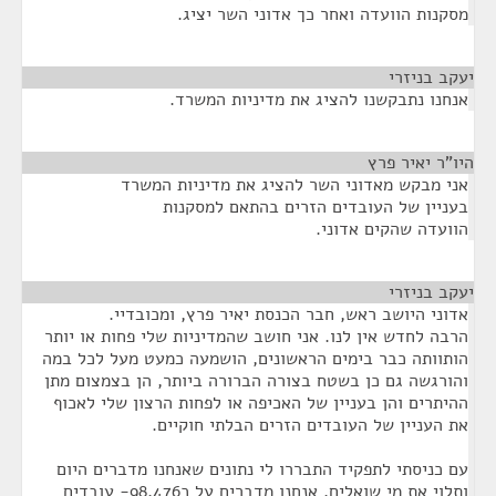
מסקנות הוועדה ואחר כך אדוני השר יציג.
יעקב בניזרי
¶
אנחנו נתבקשנו להציג את מדיניות המשרד.
היו"ר יאיר פרץ
¶
אני מבקש מאדוני השר להציג את מדיניות המשרד
בעניין של העובדים הזרים בהתאם למסקנות
הוועדה שהקים אדוני.
יעקב בניזרי
¶
אדוני היושב ראש, חבר הכנסת יאיר פרץ, ומכובדיי.
הרבה לחדש אין לנו. אני חושב שהמדיניות שלי פחות או יותר
הותוותה כבר בימים הראשונים, הושמעה כמעט מעל לכל במה
והורגשה גם כן בשטח בצורה הברורה ביותר, הן בצמצום מתן
ההיתרים והן בעניין של האכיפה או לפחות הרצון שלי לאכוף
את העניין של העובדים הזרים הבלתי חוקיים.
עם כניסתי לתפקיד התבררו לי נתונים שאנחנו מדברים היום
ותלוי את מי שואלים, אנחנו מדברים על כ98,476- עובדים