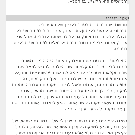
והמעסיק הוא הקשיש בן ה70-.
יעקב בניזרי
¶
גם שם יש הרבה מה לסדר בעניין של הסיעודי.
הברחנים, שזאת בעיה קשה מאוד, אינני יכול לפתור את כל
העולם עכשיו בבת אחת, גם על זה אנחנו עובדים. אבל אני
אומר, אנחנו צריכים בתור חברה ישראלית לפתור את הבעיות
בתוכנו.
החקלאות – הקמנו את הוועדה, הצוות הזה הבין- משרדי
בינינו לבין משרד החקלאות. שם הצלחנו להגיע למצב שגם
שר החקלאות אמר לי: אם יהיה לנו את הפלשתינאים 22,000
עובדים פחות או יותר שיש לנו היום בענף החקלאות, זה
מספיק מבחינתנו, אנחנו נפעל לניוד במקומות העבודה ממקום
למקום, נכין לך תוכנית עבודה מסודרת שנה מראש, אנחנו
יודעים פחות או יותר כל ענף כמה הוא צריך, יש לנו תוכנית
מסודרת שאני מקווה ששם אנחנו נגיע לסידור. אותו הדבר גם
כן אני מקווה להגיע בענף הבנייה.
במידה שמיצינו את הכושר הישראלי שלנו במדינת ישראל של
העבודה, ונגיע למסקנה שאכן באמת אין מה לעשות, כלו כל
הקיצין ואין הדבר תלוי אלא בעובדים זרים, אז אנחנו נשב,