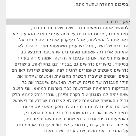
בסיכום הוועדה שהשר מינה.
יעקב בוכריס
¶
למעשה אנחנו נמצאים כבר בשלב של כתיבת הדוח,
זאת אומרת, אנחנו מדברים על כמה עניינים אבל הוא עוד לא
ראה את כל ההמלצות, אבל בעיקרון אינני רוצה לחזור על
הדברים של השר, אבל יש עניין משמעותי מאוד שהשר לא
התייחס אליו וזה שאנחנו מעוניינים שהאכיפה תתבצע כבר
בארצות המוצא. אנחנו קבענו איזה שהן אמות מידה בעיקר
בסיעוד, כישורים נדרשים גם בבניין וגם בחקלאות, כישורים
נדרשים מאנשים שאמורים להגיע לפה. אנשים שיידעו לאן הם
באים, אנשים שיעברו הכשרה מקצועית ואנשים שיידעו את
חוקי העבודה של מדינת ישראל, האנשים שיעברו את כל
הבדיקות הרפואיות שנדרשות כבר בארצות המוצא. אני חושב
שאם יהיה לנו מנגנון של בקרה וסינון, אנחנו נוכל למנוע חלק
גדול מהאנשים שמגיעים לפה לא לעבודות שנדרשות בישראל
ואז הם הופכים להיות ברחנים. זה חלק מהאכיפה. אנחנו
רוצים לעשות את זה כמו שמקובל בכל העולם המערבי,
באמצעות נספחי עבודה. מי שמכיר את השגרירויות פה,
ארצות-הברית, קנדה, גרמניה, יש נספחי עבודה או ממונים
על ההגירה. אני חושב שזה עניין חשוב מאוד.