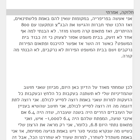
חלוקה, אמרתי
¶
אני אעשה בפריפריה, במקומות שאין להם באמת פלשתינאים,
ואז הלכו שתי חברות והגישו את הבג"צ ונתקענו עם 800
ההיתרים, ואז פתאום קרה משהו מוזר. לא הבנתי למה אף
אחד לא זועק, בבית משפט אסור לצעוק כי זה כבוד בית
המשפט? כאשר זה השר אז אפשר להיכנס ופתאום הפירות
נרקבים ושם בבית המשפט הפירות לא נרקבים, לא הבנתי מה
קורה.
לכן שמחתי מאוד על הדיון כאן היום, מכיוון שאני חושב
שהמדיניות שלי לא תשתנה בעקבות כל הלחץ ובעקבות כל
הזעקות למרות שאני באמת רוצה לסייע לכולם. אני רוצה לתת
דוגמה מה זה רוצה לסייע לכולם, אני חושב שהשיא בעניין
של העובדים הזרים היה בשנה שעברה, שזה היה 6.4 אם
אינני טועה, המפתח שלהם היה 6.4 ל1,000- איש, ואני
פתאום נתתי היום 6.8, כלומר, אני רק מראה את הרצון שלי
כשיש מה שנקרא נפגעי סגר ויש באמת פגיעה מסוימת, אז אני
באמת משתדל לשחרר, למרות שעוד לא שחררנו הכל, אבל זה