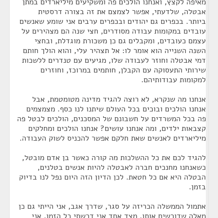
מאיפה לקצץ, ואנחנו הולכים פה ומשקיעים מיליארדים במתן
אבטלה, שלדעתי, אפשר לצמצם את זה בצורה דרסטית
ביותר. בכפרים גם יהודים ובכפרים ערבים אני שומע שאנשים
עובדים במקומות עבודה מסודרים, חצי שנה הם מצהירים על
עצמם כעובדים, ומקבלים גם כן משכורת מוגדלת, ובחצי
השנה השנייה הוא אומר לו: אל תצהיר עלי, והוא הולך חותם
דמי אבטלה וחוזר לעבודה שלו, מגיעים עם טנדרים ללשכות
שירותי התעסוקה עם הקבלן, חותמים במרוכז, וחוזרים
למקומות עבודותיהם.
אנחנו מה שנקרא, לא רוצה להגיד מדינה מטומטמת, אבל
אנחנו הולכים ובוכים בכל העולם שיתנו לנו כסף. מצמצמים
פה בכל המשרדים על חשבונם של המסכנים, הולכים לבטל פה
קצבאות ילדים, ומה אנחנו עושים? אנחנו הולכים ומחלקים
מיליארדים לאנשים שאת חלקם אפשר להכניס לשוק העבודה.
להגיד לכם את כל ההשלכות מה קורה כאשר בן אדם מובטל,
כשאנחנו מחנכים חברה לאבטלה להיות אנשים בטלנים,
הבטלה היא אם כל חטאת. לכן הדיון הזה היום נפל לנו בדיוק
בזמן.
אתמול הממשלה הכריזה על סגר, שדרך אגב, אני הייתי גם כן
מאלה שדורשים אותו. מצד אחד אני דרשתי כל הזמן, אני