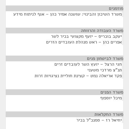
מוזמנים
¶
משרד השיכון והבינוי: שושנה אמיר כהן – אגף לניתוח מידע
משרד העבודה והרווחה
¶
יעקב בוכריס – יועף מקצועי בכיר לשר
אפרים כהן – ראש מנהלת העובדים הזרים
משרד לביטחון פנים
¶
חגי הרצל – יועץ השר לעובדים זרים
תנ"צ מרדכי משעני
פקד אריאלה נמט – קצינת חוליית נציגויות זרות
משרד הפנים
¶
מיכל יוספוף
משרד החקלאות
¶
יחיאל רז – סמנכ"ל בכיר