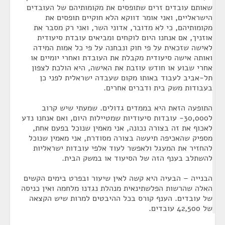
שאותם עובדים זרים שתופסים את מקומותיהם של העובדים
הישראליים, ואני אומר דווקא הלא חוקיים תופסים את
מקומותיהם, כי לא מדובר, אדוני השר, ואני רק מסבר את
אוזניך, אם אנחנו היום לוקחים ומביאים עובדת סיעודית
לאישה שזכאית על פי חוק ונבחנה על פי כל אמות המידה
ואותה אישה סיעודית מקבלת את העובדת ואחרי יומיים או
אחרי שבוע או חודש עוזבת את האישה, היא הולכת לצפון
תל-אביב לעבוד באותו מקום שעבדה ישראלית לפני כן
בעבודות משק בית ודברים אחרים.
התופעה הזאת היא בממדים גדולים. שמעתי שיש קרוב
ל30,000- עובדות סיעודיות שמטיילות היום, ואם אנחנו נדע
לאכוף את זה בצורה נכונה, אני מאמין שנוכל בפעם אחת,
מספיק שהאכיפה תיעשה בצורה מסודרת, אני מאמין שנוכל
להחזיר את המעגל ולאפשר לעוד אלפי עובדות ישראליות
להשתלב בענף הזה של הסיעוד או במשק הבית.
הבנייה – הבעיה היא קשה לאין שיעור ובפרט בימים הקשים
האלה שהרשות הפלשתינאית מנהלת נגדנו מלחמה ואין כניסה
של עובדים. הענף קורס בכל ההיבטים למרות שיש הקצאה
של 42,500 עובדים.