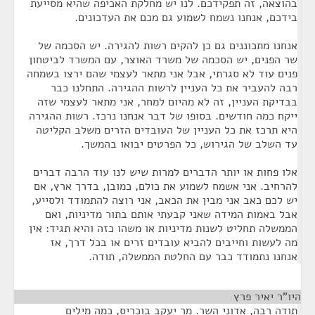
בהוצאה, זה תפקידכם. לנו יש מחלקת האכיפה שהיא מסייעת
בידכם, אנחנו נשמח לשמוע גם מכם את העדכונים.
אנחנו מתכוננים גם כן להקים רשות להגירה. יש הסכמה של
שר הפנים, יש הסכמה של משרד האוצר, עם המשרד לביטחון
פנים עוד לא סגרתי, אבל אני מתאר לעצמי שהם ירצו בשמחה
רבה להעביר את כל העניין לרשות ההגירה. התחלנו כבר
בבדיקת העניין, זה לא מהיום למחר, אני מתאר לעצמי שזה
ייקח כמה חודשים. בסופו של דבר אנחנו נרכז. רשות ההגירה
היא תרכז את כל העניין של העובדים הזרים משלב הקליטה
עד השלב של הגירוש, כל הפרטים יבואו בהמשך.
אלו פחות או יותר הדברים למרות שיש לנו עוד הרבה דברים
להרחיב. אני אשמח לשמוע את כולם, כמובן, בדרך ארץ, אם
יש לכם כאב אני מבין את הכאב, אני רוצה להתמודד ולסייע,
אבל באמות המידה שאני קבעתי אותם בתור מדיניות, ואם
הממשלה תחליט לשנות מדיניות או משהו כזה והיא תגיד: אין
מה לעשות וחייבים להביא עובדים זרים או בכל דרך, אז
אנחנו נתמודד כבר עם החלטת הממשלה, תודה.
היו"ר יאיר פרץ
¶
תודה רבה, אדוני השר. מר יעקב בוכריס, כמה מילים