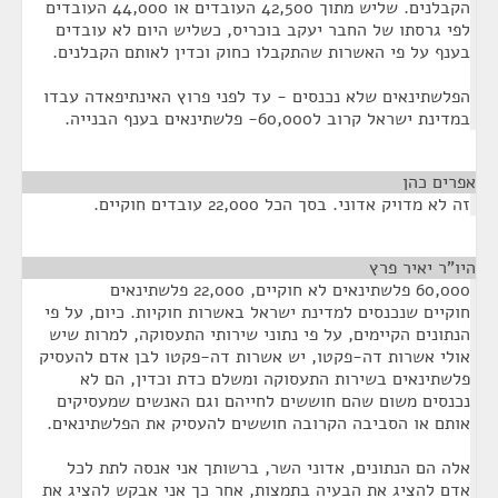
הקבלנים. שליש מתוך 42,500 העובדים או 44,000 העובדים
לפי גרסתו של החבר יעקב בוכריס, כשליש היום לא עובדים
בענף על פי האשרות שהתקבלו כחוק וכדין לאותם הקבלנים.
הפלשתינאים שלא נכנסים - עד לפני פרוץ האינתיפאדה עבדו
במדינת ישראל קרוב ל60,000- פלשתינאים בענף הבנייה.
אפרים כהן
¶
זה לא מדויק אדוני. בסך הכל 22,000 עובדים חוקיים.
היו"ר יאיר פרץ
¶
60,000 פלשתינאים לא חוקיים, 22,000 פלשתינאים
חוקיים שנכנסים למדינת ישראל באשרות חוקיות. כיום, על פי
הנתונים הקיימים, על פי נתוני שירותי התעסוקה, למרות שיש
אולי אשרות דה-פקטו, יש אשרות דה-פקטו לבן אדם להעסיק
פלשתינאים בשירות התעסוקה ומשלם כדת וכדין, הם לא
נכנסים משום שהם חוששים לחייהם וגם האנשים שמעסיקים
אותם או הסביבה הקרובה חוששים להעסיק את הפלשתינאים.
אלה הם הנתונים, אדוני השר, ברשותך אני אנסה לתת לכל
אדם להציג את הבעיה בתמצות, אחר כך אני אבקש להציג את