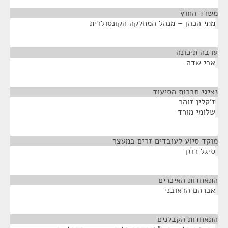
משרד החוץ
¶
מתי הכהן – מנהל המחלקה הקונסולרית
ערבה תיכונה
¶
אבי שדה
נציגי חברות הסיעוד
¶
ז'קלין זוהר
שלומי מורד
מוקד סיוע לעובדים זרים במעצר
¶
סיגל רוזן
התאחדות האיכרים
¶
אברהם הראובני
התאחדות הקבלנים
¶