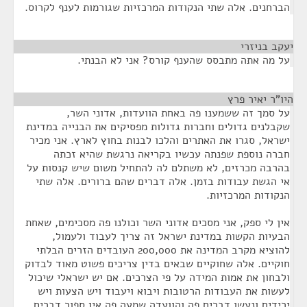
הברחנים. אלה שתי הנקודות המרכזיות שגורמות לענף לקרוס.
יעקב בניזרי
¶
על מה אתה מתבסס שהענף קורס? אני לא הבנתי.
היו"ר יאיר פרץ
¶
על סמך זה ששמענו פה באחת הוועדות, אדוני השר,
שקבלנים גדולים וחברות גדולות מפסיקים את הבנייה במדינת
ישראל, סגרו את האתרים והלכו לבנות בחוץ לארץ. אני מכיר
חברה נוספת שפנתה עכשיו בקריאה נרגשת שהיא זכתה
בהרבה מכרזים, לא משתלם לה להתחיל משום שיש קנסות על
אי הגשת עבודות בזמן. אלה דברים שהם ברורים. אלה שתי
הנקודות המרכזיות.
אין לי ספק, אני מסכים אדוני השר וכולנו פה מסכימים, שאחת
הבעיות הקשות במדינת ישראל זה צריך לעבוד ולעמול,
להוציא מקרב המדינה את 200,000 העובדים הזרים הבלתי
חוקיים. אלה שחוקיים שבאים בדין צריכים פשוט מאוד לבדוק
ולבחון את אמות המידה על פי הצרכים. אם יש ישראלי שיכול
לעשות את העבודות הרטובות ויבוא ויעבוד ויש הצעות ויש
ירידים ונעשו דברים פה והוועדה שמעה פה אין ספור דברים