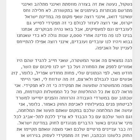
נשקול, נעשה את זה בצורה מווסתת ואינני מתלהב ואינני
מתרשם מכותרות בעיתונים או בתקשורת. לא חלילה וחס
שאינני דואג, אינני רוצה שאף מקום פה במדינת ישראל
יקרוס, אני רוצה לעזור לכולם כי זה תפקידי לסייע גם
לעובדים וגם למעסיקים, אבל בואו נהיה מבוקרים. אנחנו
בנינו לנו פה מדינה אחרי 2,000 שנות גולה לא כדי שאנחנו
נבוא ויהיו לנו עובדים ועובדים, אינני רוצה אפילו להתייחס
לעניין של האכיפה.
הנה נמצאים פה אנשי המשטרה, שאני חייב להגיד שהם היו
אמורים לספק את הסחורה ועל כך יש לנו סיכום עם השר,
חודש מאי, לפי הנתונים שלי, פחות מחודש אפריל, כלומר, 217
אנשים שבו לגבולם ולארצם, זה מה שדווח לי, ואני הייתי
מצפה מהמשטרה שתעשה את תפקידה כי זה לא תפקידי. אני
מראה לכם את כל ההחלטות של כל הממשלות הקודמות, מה
שכתוב שם במשרדי העבודה והרווחה והפנים יסייעו למשרד
לביטחון פנים בפעילותיו לאכיפת החוק כאמור. כלומר, אני
עושה את המלחמה שלכם במקום שאתם תעשו את המלחמה,
וגם השר שלכם עם כל הכבוד לא צריך ללכת לתל-אביב לכל
מיני ארגונים כאשר הדברים מנוגדים לחוק במדינת ישראל.
זה כבר עניינים פרטיים שלכם ואני מצפה שאתם תקיימו את
החוק כלשונו וככתבו, ואין זה מתפקידי לעסוק בגירוש או