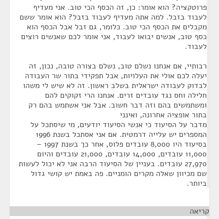
פרוטקציה? הוא אומר: כן, זה הכסף הכי טוב. אני מעדיף
לעבוד בזבל. למה אתה מעדיף לעבוד בזבל? הוא אומר ששם
מקבלים את הכסף הכי טוב. כלומר, גם זבל אבל הכסף הוא
כסף טוב, אנשים יבואו לעבוד, אני אומר לכם שאנשים רוצים
לעבוד.
רבותיי, אם אנחנו נשלם טוב, נשלם בצורה טובה, נכון, זה
יעלה לכם אולי את העלויות, אבל תפקידי בתור שר העבודה
לבדוק לעבודה ישראלית בשלב ראשון. זה לא שיש לי משהו
חלילה וחס נגד עובדים זרים. אנחנו הרי זקוקים להם
ומשתמשים בהם וזה דבר חשוב. אבל אני אשתמש בהם רק
בתור אופציה אחרונה, ואינני
מדבר על הסיעוד כי אנשי הסיעוד יודעים, מי שיסתכל על
המספרים יש עלייה דרמטית. אם אני אסתכל בשנת 1996
בסיעוד היו 8,000 עובדים פלוס, אחר כך בשנת 1997 –
11,000 עובדים, 14,000 עובדים, 21,000 עובדים והיום
27,970 עובדים. בעניין של הסיעוד הרבה אני לא יכול לעשות
שם מכיוון שאלה מקרים הומניים. פה באמת יש קושי גדול
ביותר.
קריאה
¶