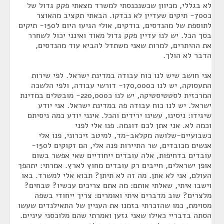
לא בגללי, מכיוון שכשנכנסתי למשרד מצאתי פקק גדול של
כ700- תיקים שעדיין לא נבדקו. הבאתי תקציב מהאוצר
לתוספת של מהנדסים, בודקים, אולי הגיעו היום ל150- תיקים
בסך הכל. יש לנו עדיין פקק גדול מאוד ואינני יכול לשחרר
את ההיתרים, למרות שאני משתדל להביא עוד מהנדסים,
הדבר לא הולך.
אני חושב שיש לנו כוח עבודה במדינת ישראל. לפי שירות
התעסוקה, יש לנו כ170,000- דורשי עבודה, ולפי הלשכה
המרכזית לסטטיסטיקה, יש לנו כ220,000- מובטלים במדינת
ישראל. יש לנו כוח עבודה פה במדינת ישראל. אני יודע
שיגידו: ניסינו, עשינו ירידים והכל. אינני יודע כמה ניסיתם
וכמה לא. אני אתן לכם דוגמה. פנו אלי לפני
כשבועיים-שלושה מקלאב-מד, למיטב זיכרוני, פנו אלי
אנשים מכובדים, שר התיירות פנה אלי, הם זקוקים ל150-
עובדים בדחיפות, אלה עובדים ייחודיים שאי אפשר בשום
אופן ישראלים, חייבים רק עובדים מחוץ לארץ. אמרתי: יתהפך
העולם, אני לא אתן. מה זה לא תיתן? תבוא אלי למשרד. באו
וישבו איתי, שאלתי אותם: מה אתם צריכים עכשיו? טבחים?
מלצרים? שוב מדברים איתי ואומרים: צריך ייחודי בשפה
מסוימת, כמו שהזכרתי בזמנו את העניין של התאילנדים שעשו
הסתה בדבריי כאילו שאני גזען ואמרתי שהם מלוכסני עיניים.