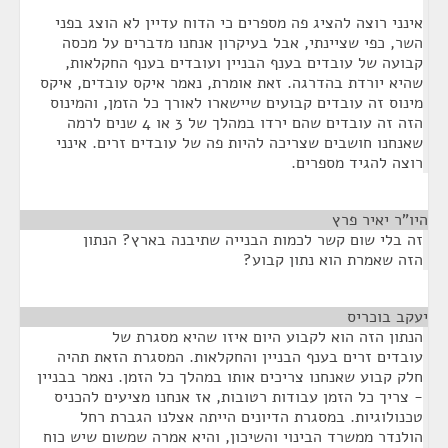
אינני רוצה להציג פה מספרים כי הדוח עדיין לא הוצג בפני
השר, כפי שציינתי, אבל בעיקרון אנחנו מדברים על מכסה
קבועה של עובדים בענף הבניין ועובדים בענף החקלאות,
שהיא יורדת בהדרגה. זאת אומרת, נאמר איקס עובדים, איקס
מינוס זה עובדים קבועים שיישארו לאורך כל הזמן, והמינוס
הזה זה עובדים שהם ירדו במהלך של 3 או 4 שנים לרמה
שאנחנו חושבים שצריכה להיות פה של עובדים זרים. אינני
רוצה להגיד מספרים.
היו"ר יאיר פרץ
¶
זה בלי שום קשר לכמות הבנייה שתיבנה בארץ? הנתון
הזה שאמרת הוא נתון קבוע?
יעקב בוכריס
¶
הנתון הזה הוא לקבוע היום איזו שהיא מסגרת של
עובדים זרים בענף הבניין והחקלאות. המסגרת הזאת תהיה
חלק קבוע שאנחנו צריכים אותו במהלך כל הזמן. נאמר בבניין
- צריך כל הזמן עבודות רטובות, אז אנחנו מציעים להכניס
טכנולוגיות. במסגרת הדיונים הייתה אצלנו הגברת רחל
הולנדר ממשרד הבינוי והשיכון, והיא אמרה שמשום שיש כוח