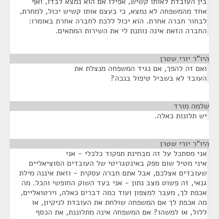
בין העובדת לאותו קשיש, אפילו אם הוא נמצא לבדו, ואף
אחד מהמשפחה לא נמצא, כי בעצם אותו קשיש יכול, למחרת,
לבחור חברה אחרת. הוא יכול ללכת לחברה אחרת באומרו:
החברה הזאת אינה נותנת לי את השירות המתאים.
היו"ר יורי שטרן
¶
ואם זה להפך, אם נגיד המשפחה מנצלת את
העובד לא בשביל טיפול בנכה?
שלמה מורד
¶
יש תלונות כאלה.
היו"ר יורי שטרן
¶
אני מסתכל על זה מבחינת תפקוד כלכלי - אני
איני מטיל שום ספק באינטגריטי של העובדים הסוציאליים
שעובדים אצלכם, אבל אתם חברה עסקית - וזאת איננה מילת
גנאי, זה פשוט מצב נתון - אני בעד השוק החופשי והכל. מה
אכפת לך, מעבר למצפון ועוד כמה דברים כאלה, וירטואליים,
מה אכפת לך אם המשפחה שולחת את העובדת לניקיון, או
ללול, או למשהו? אם המשפחה אינה מתלוננת, את הכסף