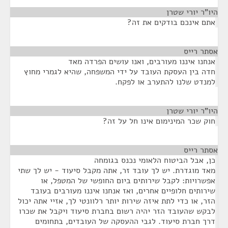
היו"ר יורי שטרן
¶
אתם אינכם בודקים את זה?
אסתר רייס
¶
אנחנו איננו מעורבים, ואנו עושים הפרדה מאד
חדה בין העסקת העובד על ידי המשפחה, שהיא לגמרי מחוץ
למנדט שלנו להתערב או לפקח.
היו"ר יורי שטרן
¶
חוק שכר המינימום אינו חל על זה?
אסתר רייס
¶
כן, אבל הביטוח הלאומי נכנס בגומחה
מאד מוגדרת. יש לך עובד זר, אתה מקבל סיעוד - יש לך שתי
אפשרויות: לקבל שירותים ביום החופשי של המטפל, או
שירותים חלופיים אחרים, ואז אנחנו איננו מעורבים בעובד
הזר, או כדי לתת איזה שירות יותר רלוונטי לך, אזיי אתה יכול
לבקש שהעובד הזר יהיה רשום בחברת סיעוד ויקבל את שכרו
דרך חברת סיעוד. לגבי ההעסקה של העובדים, בתחומים