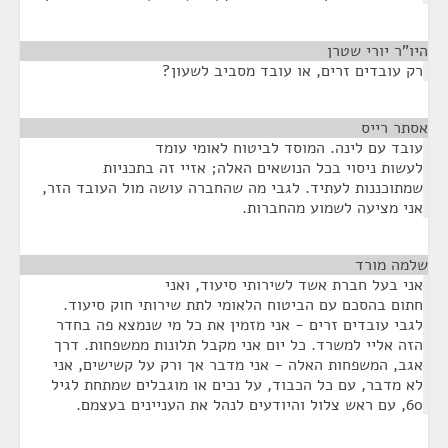
היו"ר יורי שטרן
¶
רק עובדים זרים, או עובד מסביב לשעון?
אסתר רייס
¶
עובד עם לינה. המוסד לביטוח לאומי עומד
לעשות ניסוי בכל הנושאים האלה; אזיי זה בתכניות
שמתוכננות לעתיד. לגבי מה שהחברה עושה מול העובד הזר,
אני מציעה לשמוע מהחברות.
שלמה מורד
¶
אני בעל חברת אשד לשירותי סיעוד, ואני
חתום בהסכם עם הביטוח הלאומי לתת שירותי חוק סיעוד.
לגבי עובדים זרים - אני מזמין את כל מי שנמצא פה בחדר
הזה אליי למשרד. כל יום אני מקבל תלונות ממשפחות. דרך
אגב, המשפחות האלה - אני מדבר אך ורק על קשישים, אני
לא מדבר, עם כל הכבוד, על נכים או מוגבלים שמתחת לגיל
60, עם ראש צלול והיודעים לנהל את העניינים בעצמם.