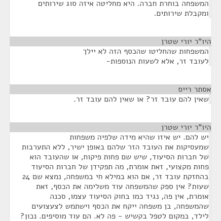
המשפחה בוחרת חברה. היא מחליטה איזה סוג שירותים
ומקבלת שירותים.
היו"ר יורי שטרן
¶
המשפחות שהחליטו שהכסף הזה לא יילך
לעובד זר, אלא לשעות הנוספות-
אסתר רייס
¶
שאין להם עובד זר? או שאין להם עובד זר.
היו"ר יורי שטרן
¶
יש להם. יש איזו שהיא מידה שלפיה משפחות
שמעסיקות את העובד הזר שלהם באופן ישיר, ללא התערבות
של חברות הסיעוד, שיש שם פחות פיקוח, או שהעובד הוא
פחות מקצועי, זאת אומרת, מה תפקידן של חברות הסיעוד
בהחזקת עובד זר, אם הוא במילא חי במשפחה, נמצא שם 24
שעות? אין ספק שהמשפחה עוד משלימה את הכסף, זאת
אומרת, אין פה, נגיד כמו בחוק הסיעוד עצמו, סכנה
שהמשפחה, בן משפחה ייקח את הכסף וישתמש לצעצועים
לילד, במקום לטפל בקשיש - פה לא. הם עוד מוסיפים. נכון?