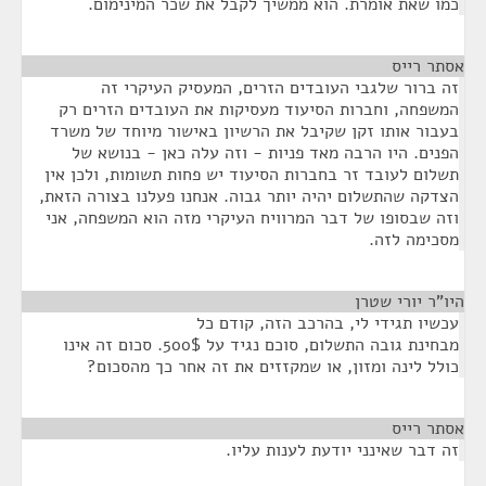
כמו שאת אומרת. הוא ממשיך לקבל את שכר המינימום.
אסתר רייס
¶
זה ברור שלגבי העובדים הזרים, המעסיק העיקרי זה
המשפחה, וחברות הסיעוד מעסיקות את העובדים הזרים רק
בעבור אותו זקן שקיבל את הרשיון באישור מיוחד של משרד
הפנים. היו הרבה מאד פניות - וזה עלה כאן - בנושא של
תשלום לעובד זר בחברות הסיעוד יש פחות תשומות, ולכן אין
הצדקה שהתשלום יהיה יותר גבוה. אנחנו פעלנו בצורה הזאת,
וזה שבסופו של דבר המרוויח העיקרי מזה הוא המשפחה, אני
מסכימה לזה.
היו"ר יורי שטרן
¶
עכשיו תגידי לי, בהרכב הזה, קודם כל
מבחינת גובה התשלום, סוכם נגיד על 500$. סכום זה אינו
כולל לינה ומזון, או שמקזזים את זה אחר כך מהסכום?
אסתר רייס
¶
זה דבר שאינני יודעת לענות עליו.