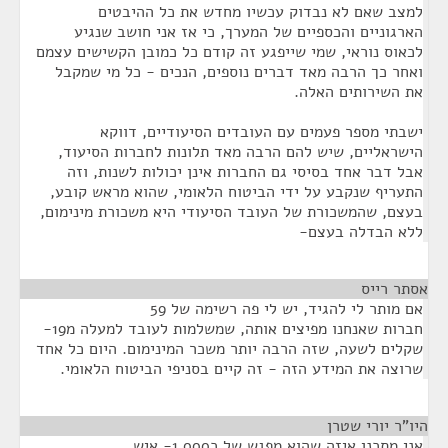
למצב שאם לא נבדוק עכשיו מחדש את כל ההיבטים
הארגוניים והכספיים של המערך, כי אז אני חושב שנגיע
לכאוס נוראי, שמי שייפגע זה קודם כל כמובן הקשישים עצמם
ואחר כך הרבה מאד דברים נוספים, הנכים - כל מי שמקבל
את השירותים האלה.
ישבתי מספר פעמים עם העובדים הסיעודיים, דווקא
הישראליים, שיש להם הרבה מאד תלונות לחברות הסיעוד,
אבל דבר אחד בסיסי גם החברות אינן יכולות לשנות, וזה
התעריף שנקבע על ידי הביטוח הלאומי, שהוא מראש קובע,
בעצם, שהמשכורת של העובד הסיעודי היא משכורת מינימום,
ללא הבדלה בעצם-
אסתר רייס
¶
אם מותר לי להגיד, יש לי פה רשימה של 59
חברות שאנחנו מפיצים אותה, שמשלמות לעובד למעלה מ19-
שקלים לשעה, שזה הרבה יותר משכר המינימום. היום כל אחד
שרוצה את המידע הזה - זה קיים בסניפי הביטוח הלאומי.
היו"ר יורי שטרן
¶
אני מתכנן איזה שהוא מפגש של כ1,000- איש,