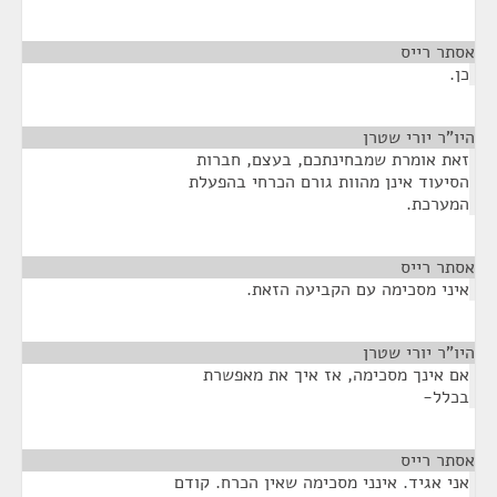
אסתר רייס
¶
כן.
היו"ר יורי שטרן
¶
זאת אומרת שמבחינתכם, בעצם, חברות
הסיעוד אינן מהוות גורם הכרחי בהפעלת
המערכת.
אסתר רייס
¶
איני מסכימה עם הקביעה הזאת.
היו"ר יורי שטרן
¶
אם אינך מסכימה, אז איך את מאפשרת
בכלל-
אסתר רייס
¶
אני אגיד. אינני מסכימה שאין הכרח. קודם