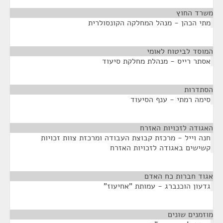
משרד החוץ
¶
מתי הכהן - מנהל המחלקה הקונסולרית
המוסד לביטוח לאומי
¶
אסתר רייס - מנהלת מחלקת סיעוד
הסתדרות
¶
סימה רמתי - ענף הסיעוד
האגודה לזכויות האזרח
¶
חנה וייל - מרכזת קבוצת העבודה ומרכזת צוות זכויות
קשישים באגודה לזכויות האזרח
אגוד חברות כח האדם
¶
גדעון הוכנברג - עמותת "אחיעוז"
מוזמנים שונים
¶