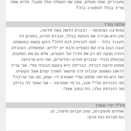
מעבירים, אתה משלם, אתה את העמלה שלך מקבל. מדוע אתה
צריך בכלל להתערב בזה?
שלמה מורד
¶
מהסיבה הפשוטה - הגברת הזאת באה חדשה,
אין היא מכירה את השטח בכלל, עובדת חודש, נותנים לה
לעבוד בלול - למה להרחיק לכת ללול? הזקן נמצא במשפחה
שבה הבת גרה עם הקשיש ולבת יש ילדים. המטפלת, העובדת
הזרה מנקה לא רק את חדרו של הקשיש, אלא גם את המטבח,
מבשלת וכולי. עוברים חודש-חודשיים, ואז היא מרגישה
מחנק ורוצה לברוח. הבריחה היא בעצם הבעיה שלי. אני צריך
לדאוג שאותה עובדת זרה תישאר לאורך שנים אצל הקשיש.
ואז היא מרימה טלפון אליי ואומרת לי: שמע, מה אני צריכה?
מה הזכויות שלי? אגב, כל מי שמגיעה - אני אומר לה בדיוק
מה הזכויות שלה, וזה כתוב אצלי.
היו"ר יורי שטרן
¶
אחדות מהחברות, שהן חברות סיעוד, הן
גם חברות כוח אדם-