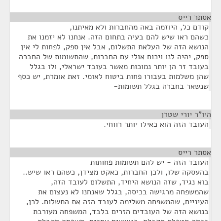
אסתר רייס
¶
קודם כל, היוזמה באה מהחברות ולא מאיתנו,
כשהם ראו שיש להם בעיה בתחום הזה. אנחנו לא יזמנו את
הנושא הזה של העלאת התשלום, אבל אין ספק, לפחות לי אין
ספק, יהיה לנו ויכוח אולי עם החברות, שהתשומות של החברה
בעובד זר הן יותר נמוכות מאשר בעובד ישראלי, ולו בגלל
שהן משלמות בעבורו פחות ביטוח לאומי. זאת אומרת, יש כסף
שנשאר בחברה בגלל תשומות-
היו"ר יורי שטרן
¶
העובד הזה הוא כאילו יותר רווחי.
אסתר רייס
¶
העובד הזה - יש להם תשומות פחותות
בהעסקה שלו, ולכן החברות, כאקט מצידן, כשהם ראו שיש..
בוא נגיד, שזה הנושא היחיד, התשלום לעובד הזה,
שהמשפחה מרגישה בכיסה, בגלל שאנחנו לא נעצום את
העיניים, שהמשפחה משלימה לעובד הזה את התשלום. לכן,
בנושא הזה של העובדים הזרים בלבד, המשפחה מעורבת