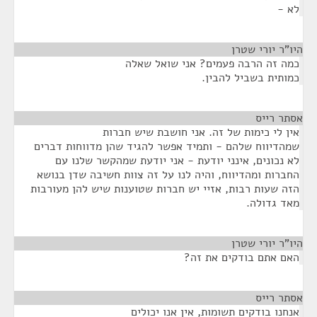
לא -
היו"ר יורי שטרן
¶
כמה זה הרבה פעמים? אני שואל שאלה
כמותית בשביל להבין.
אסתר רייס
¶
אין לי כימות של זה. אני חושבת שיש חברות
שמהדיווח שלהם - ותמיד אפשר להגיד שהן מדווחות דברים
לא נכונים, אינני יודעת - אני יודעת שמהקשר שלנו עם
החברות ומהדיווח, והיה לנו על זה צוות חשיבה שדן בנושא
הזה שעות רבות, אזיי יש חברות שטוענות שיש להן מעורבות
מאד גדולה.
היו"ר יורי שטרן
¶
האם אתם בודקים את זה?
אסתר רייס
¶
אנחנו בודקים תשומות, אין אנו יכולים