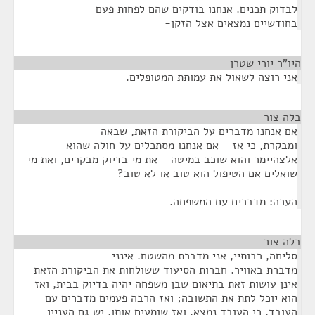
לבדוק תכנים. אנחנו בודקים שהם לפחות פעם
בחודשיים נמצאים אצל הזקן-
היו"ר יורי שטרן
¶
אני רוצה לשאול את עמותת המטופלים.
בלה צור
¶
אם אנחנו מדברים על הביקורת הזאת, שבאה
ומבקרת, כי אז - אם אנחנו מסתכלים על חולה שהוא
אלצהיימר והוא שוכב במיטה - את מי בדיוק מבקרים, ואת מי
שואלים אם הטיפול הוא טוב או לא טוב?
הערה: מדברים עם המשפחה.
בלה צור
¶
סליחה, רבותיי, אני מדברת מהשטח. אינני
מדברת באוויר. חברות הסיעוד ששולחות את הביקורת הזאת
אינן עושות זאת בתיאום שבן משפחה יהיה בדיוק בבית, ואז
הוא יוכל לתת את התשובה; ואז הרבה פעמים מדברים עם
העובד, כי העובד נמצא, ואז שומעים אותו. יש גם העניין