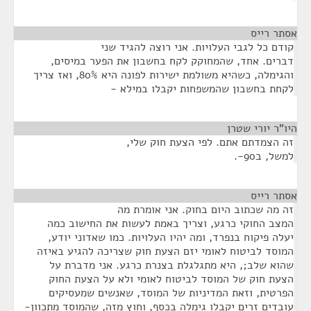
אסתר רייס
¶
קודם כל לגבי העלויות. אני רוצה להגיד שני
דברים. אחד, שהמחוקק לקח בחשבון את הפער במיסים,
והגימלה, כשהיא משולמת ישירות לפונה היא 80%, ואז צריך
לקחת בחשבון שהמשפחות יקבלו במילא -
היו"ר יורי שטרן
¶
זה הצמדתם אתם. לפי הצעת חוק שלי,
למשל, ב90-.
אסתר רייס
¶
זה מה שכתוב היום בחוק. אני אומרת מה
המצב החוקי כרגע, וצריך באמת לעשות את החישוב כמה
יעלה פיקוח בנפרד, ומה יהיו העלויות. כמו שאדוני יודע,
המוסד לביטוח לאומי יזם הצעת חוק שצריכה להגיע באיזה
שהוא שלב;, היא מתגלגלת בצנרת כרגע. אני מדברת על
הצעת חוק של המוסד לביטוח לאומי ולא על הצעת החוק
הפרטית, וזאת המדיניות של המוסד, שאנשים שמעסיקים
עובדים זרים יקבלו גימלה בכסף, וחוץ מזה, שהמוסד מתכוון-