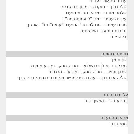
עודד ג'ינאו - עו"ד
טלי גורן - חוקרת - מכון ברוקדייל
שלמה מורד - מנהל חברת סיעוד
עליזה עופר - מנכ"ל עמותת מת"ב
מרים עמית - מנהלת חב' הסיעוד "עמית" ויו"ר ארגון
חברות הסיעוד הפרטיות.
בלה צור
נוכחים נוספים
¶
שי סומך
מיכל בר-אילן ירושלמי - מרכז מחקר ומידע מ.מ.מ.
שרון סופר - מרכז מחקר ומידע - הכנסת
טליה אברבוך - עוזרת פרלמנטרית לחבר כנסת יורי שטרן
על סדר היום
¶
ס י ע ו ד - המשך דיון
מנהלת הוועדה
¶
תמי ברוך