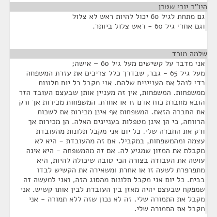
היו"ר יורי שטרן
¶
גם מתחת לגיל 60 יכול להיות ראש לא צלול
וגם אחרי גיל 60 - ראש צלול ביותר.
שלמה מורד
¶
אני מדבר על קשישים מעל גיל 60 – אישה;
מעל גיל 65 - גבר, שבדרך כלל צריכים את עזרת המשפחה
כדי לנהל את העניינים שלהם. אני מקבל כל יום תלונות
ממשפחות. המשפחות, אין זה מעניין אותן שבעצם העובד הזר
הובא מחברת כוח אדם זו או אחרת. המשפחות מכירות אך ורק
את החברה הזאת. המשפחות אף אינן מכירות את לשכות
הרווחה, כי הן אינן מטפלות בעניינים האלה. הן מכירות אך
ורק את החברה שלי. כל יום אני מקבל תלונות מהעובדת
עצמה ומהמשפחות, במקביל. אם זה מהעובדת - היא לא
מקבלת את המזון שמגיע לה. אם זה מהמשפחה - היא אינה
עושה את העבודה בצורה הכי טובה שיכולה להיות, היא
מתפרפרת לשעה זו או אחרת ומשאירה את הקשיש לבדו
בבית. כל יום אני מקבל תלונות מהסוג הזה, ואני למעשה זה
שמפקח שבעצם יהיה מאזן בין העובדת לבין אותו קשיש. אני
מקבל את התמורה שלי. זה לא נכון שזה ללא תמורה - אני
מקבל את התמורה שלי.