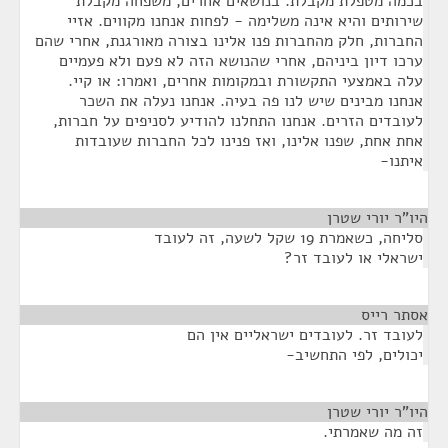
בכמה מטפלת מקבלת. בנושאים אחרים, משפחה מקבלת
שירותים והיא אינה משלימה - לפחות אנחנו מקווים. אזיי
החברות, חלק מהחברות פנו אלינו בצורה מאורגנת, אחרי שהם
ערכו דיון ביניהם, אחרי שהנושא הזה לא פעם ולא פעמיים
עלה באמצעי התקשורת ובמקומות אחרים, ואמרו: או קיי.
אנחנו מבינים שיש לנו פה בעיה. אנחנו נעלה את השכר
לעובדים הזרים. אנחנו התחלנו להודיע לסניפים על חברות,
אחת אחת, שפנו אלינו, ואז פנינו לכל החברות שעובדות
איתנו-
היו"ר יורי שטרן
¶
סליחה, כשאמרת 19 שקל לשעה, זה לעובד
ישראלי או לעובד זר?
אסתר רייס
¶
לעובד זר. לעובדים ישראליים אין הם
יכולים, לפי התחשיב-
היו"ר יורי שטרן
¶
זה מה שאמרתי.