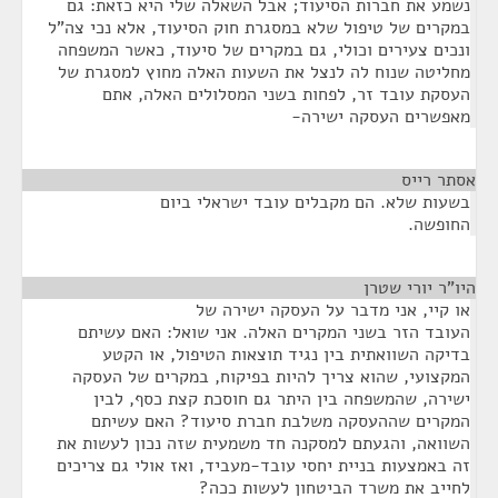
נשמע את חברות הסיעוד; אבל השאלה שלי היא כזאת: גם
במקרים של טיפול שלא במסגרת חוק הסיעוד, אלא נכי צה"ל
ונכים צעירים וכולי, גם במקרים של סיעוד, כאשר המשפחה
מחליטה שנוח לה לנצל את השעות האלה מחוץ למסגרת של
העסקת עובד זר, לפחות בשני המסלולים האלה, אתם
מאפשרים העסקה ישירה-
אסתר רייס
¶
בשעות שלא. הם מקבלים עובד ישראלי ביום
החופשה.
היו"ר יורי שטרן
¶
או קיי, אני מדבר על העסקה ישירה של
העובד הזר בשני המקרים האלה. אני שואל: האם עשיתם
בדיקה השוואתית בין נגיד תוצאות הטיפול, או הקטע
המקצועי, שהוא צריך להיות בפיקוח, במקרים של העסקה
ישירה, שהמשפחה בין היתר גם חוסכת קצת כסף, לבין
המקרים שההעסקה משלבת חברת סיעוד? האם עשיתם
השוואה, והגעתם למסקנה חד משמעית שזה נכון לעשות את
זה באמצעות בניית יחסי עובד-מעביד, ואז אולי גם צריכים
לחייב את משרד הביטחון לעשות ככה?