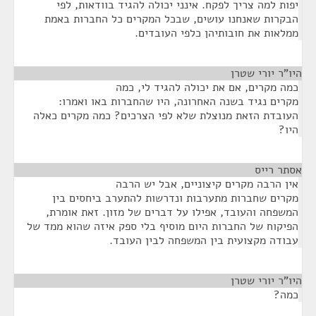
יפות למה צריך לפקח. אינני יכולה להגיד בוודאות, לפי
הבקרות שאנחנו עושים, שבכל המקרים כל החברות באמת
ממלאות את חובותיהן כלפי העובדים.
היו"ר יורי שטרן
¶
כמה מקרים, אם את יכולה להגיד לי, כמה
מקרים נגיד בשנה האחרונה, היו שהחברות באו ואמרו:
העובדת הזאת מנוצלת שלא לפי הצרכים? כמה מקרים כאלה
היו?
אסתר רייס
¶
אין הרבה מקרים קיצוניים, אבל יש הרבה
מקרים שחברות מתערבות ונדרשות להתערב ביחסים בין
המשפחה והעובד, אפילו על דברים של מזון. זאת אומרת,
הפיקוח של החברות היום מוסיף בלי ספק איזה שהוא ממד של
עבודה מקצועית בין המשפחה לבין העובד.
היו"ר יורי שטרן
¶
כמה?