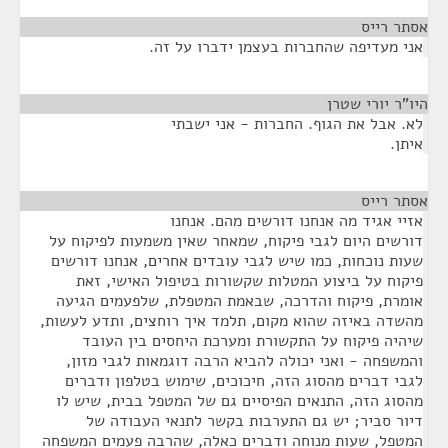
אסתר רייס
¶
אני מעדיפה שהחברות בעצמן ידברו על זה.
היו"ר יורי שטרן
¶
לא. אבל את הגוף. החברות - אני ישבתי
איתן.
אסתר רייס
¶
אזיי אגיד מה אנחנו דורשים מהם. אנחנו
דורשים היום לגבי פיקוח, שמאחר שאין משמעות לפיקוח על
שעות נוכחות, כמו שיש לגבי עובדים אחרים, אנחנו דורשים
פיקוח על ביצוע המטלות שקשורות בטיפול האישי, זאת
אומרת, פיקוח והדרכה, שבאמת המטפלת, שלפעמים הגיעה
מהשדה באיזה שהוא מקום, תלמד איך רוחצים, ותדע לעשות,
שיהיה פיקוח על התקשורת ומערכת היחסים בין העובד
והמשפחה - ואני יכולה להביא הרבה דוגמאות לגבי מזון,
לגבי דברים מהסוג הזה, חיכוכים, שימוש בטלפון ודברים
מהסוג הזה, התנאים הפיסיים גם של המטפל בבית, שיש לו
דיור סביר; יש גם התערבות בקשר לתנאי העבודה של
המטפל, שעות מנוחה ודברים כאלה, שהרבה פעמים המשפחה