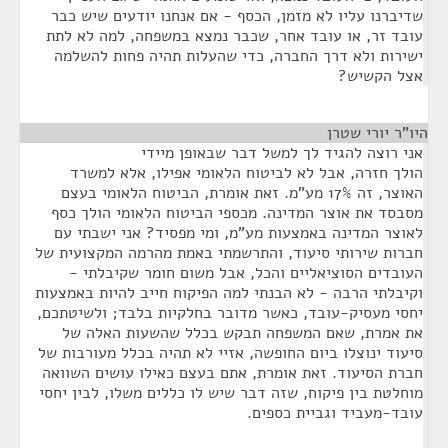
שדיברנו עליו לא מזמן, הכסף - אם אנחנו יודעים שיש כבר
עובד זר, או עובד אחר, שכבר נמצא במשפחה, למה לא לתת
ישירות ולא דרך החברה, כדי שהעלות תהיה פחות להשלמה
אצל הקשיש?
היו"ר יורי שטרן
¶
אני רוצה להגיד לך למשל דבר שבאופן מיידי
הולך חזרה, אבל לא לביטוח הלאומי אפילו, אלא למשרד
האוצר, זה 17% מע"מ. זאת אומרת, הביטוח הלאומי בעצם
מסבסד את אוצר המדינה. מכספי הביטוח הלאומי הולך כסף
לאוצר המדינה באמצעות מע"מ, ומי מפסיד? אני ישבתי עם
חברות שירותי סיעוד, והתרשמתי באמת מהרמה המקצועית של
העובדים הסוציאליים והכל, אבל משום חומר שקיבלתי -
וקיבלתי הרבה - לא הבנתי למה הפיקוח חייב להיות באמצעות
יחסי מעסיק-עובד, כאשר מדובר בחלקיות בלבד; ולשיטתכם,
את אמרת, שאם המשפחה תבקש בכלל שהשעות האלה של
סיעוד ינוצלו ביום החופשה, אזיי לא תהיה בכלל מעורבות של
חברת הסיעוד. זאת אומרת, אתם בעצם כאילו עושים השוואה
מוחלטת בין פיקוח, שזה דבר שיש לו כללים משלו, לבין יחסי
עובד-מעביד וגביית כספים.