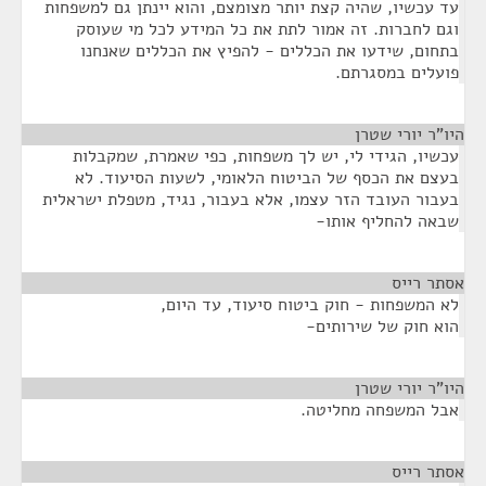
עד עכשיו, שהיה קצת יותר מצומצם, והוא יינתן גם למשפחות
וגם לחברות. זה אמור לתת את כל המידע לכל מי שעוסק
בתחום, שידעו את הכללים - להפיץ את הכללים שאנחנו
פועלים במסגרתם.
היו"ר יורי שטרן
¶
עכשיו, הגידי לי, יש לך משפחות, כפי שאמרת, שמקבלות
בעצם את הכסף של הביטוח הלאומי, לשעות הסיעוד. לא
בעבור העובד הזר עצמו, אלא בעבור, נגיד, מטפלת ישראלית
שבאה להחליף אותו-
אסתר רייס
¶
לא המשפחות - חוק ביטוח סיעוד, עד היום,
הוא חוק של שירותים-
היו"ר יורי שטרן
¶
אבל המשפחה מחליטה.
אסתר רייס
¶