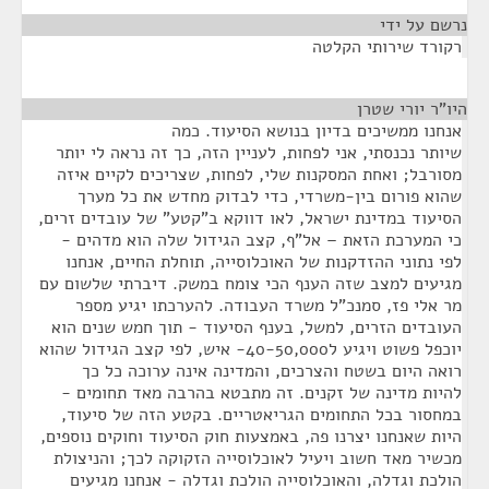
נרשם על ידי
¶
רקורד שירותי הקלטה
היו"ר יורי שטרן
¶
אנחנו ממשיכים בדיון בנושא הסיעוד. כמה
שיותר נכנסתי, אני לפחות, לעניין הזה, כך זה נראה לי יותר
מסורבל; ואחת המסקנות שלי, לפחות, שצריכים לקיים איזה
שהוא פורום בין-משרדי, כדי לבדוק מחדש את כל מערך
הסיעוד במדינת ישראל, לאו דווקא ב"קטע" של עובדים זרים,
כי המערכת הזאת – אל"ף, קצב הגידול שלה הוא מדהים -
לפי נתוני ההזדקנות של האוכלוסייה, תוחלת החיים, אנחנו
מגיעים למצב שזה הענף הכי צומח במשק. דיברתי שלשום עם
מר אלי פז, סמנכ"ל משרד העבודה. להערכתו יגיע מספר
העובדים הזרים, למשל, בענף הסיעוד - תוך חמש שנים הוא
יוכפל פשוט ויגיע ל40-50,000- איש, לפי קצב הגידול שהוא
רואה היום בשטח והצרכים, והמדינה אינה ערוכה כל כך
להיות מדינה של זקנים. זה מתבטא בהרבה מאד תחומים -
במחסור בכל התחומים הגריאטריים. בקטע הזה של סיעוד,
היות שאנחנו יצרנו פה, באמצעות חוק הסיעוד וחוקים נוספים,
מכשיר מאד חשוב ויעיל לאוכלוסייה הזקוקה לכך; והניצולת
הולכת וגדלה, והאוכלוסייה הולכת וגדלה - אנחנו מגיעים