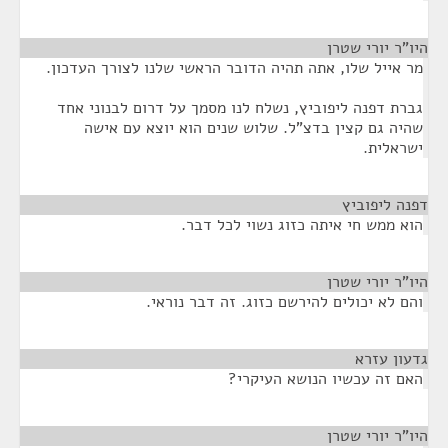
היו"ר יורי שטרן
¶
מר אייל שלו, אתה תהיה הדובר הראשי שלנו לצורך העדכון.
גברת דפנה ליפוביץ, נשלח לנו מסמך על דרום לבנוני אחד
שהיה גם קצין בדצ"ל. שלוש שנים הוא יוצא עם אישה
ישראלית.
דפנה ליפוביץ
¶
הוא ממש חי איתה כזוג נשוי לכל דבר.
היו"ר יורי שטרן
¶
והם לא יכולים להירשם כזוג. זה דבר נוראי.
גדעון עזרא
¶
האם זה עכשיו הנושא העיקרי?
היו"ר יורי שטרן
¶