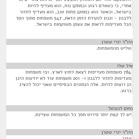
אחרי, כי כשאדם רגוע ובמתקן נוח, הוא מעדיף להיות
בישראל, וכאשר הוא במתקן פחות טוב, הוא מעדיף לחזור
ללבנון - ונכון לנקודת הזמן הזאת, 547 משפחות מתוך הסך
הכל מעדיפות לראות את עצמן משוקמות בישראל.
היו"ר יורי שטרן
¶
שליש מהמשפחות.
איל שלו
¶
784 משפחות מעדיפות לצאת לחוץ לארץ. 131 משפחות
מעדיפות לחזור ללבנון ו- 201 משפחות עוד לא יודעות היכן
הן רוצות להיות. אלה הנתונים הבסיסיים שאני יכול להציג
כרגע.
נחום לנגנטל
¶
יש לך קצת יותר פירוט מסך כל המשפחות שציינת.
היו"ר יורי שטרן
¶
עזוב.