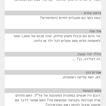
גדעון עזרא
¶
כמה כסף הם מקבלים לחיים היומיומיים?
איל שלו
¶
עד היום הם קיבלו מענק מילוט, שזה סכום של 1,200 שקל
למשפחה פלוס 200 שקלים לכל ילד או נלווה.
היו"ר יורי שטרן
¶
זה לגלידה, כן? ...
אפרים כהן
¶
לא, זאת קליטה ראשונית.
נחום לנגנטל
¶
רובם היו אנשים במסגרת המעוגנת של צד"ל. האם מזהים
איזו מנהיגות בקבוצה שנמצאת פה? האם אפשר לדבר עם
מישהו שיכול להיות ראש הפירמידה?