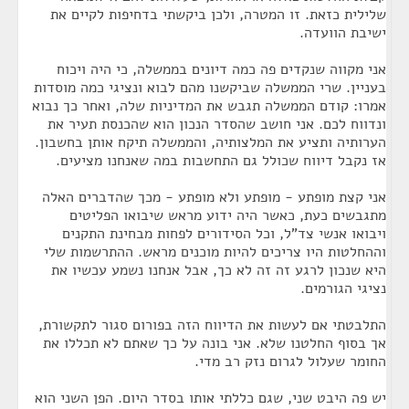
שלילית כזאת. זו המטרה, ולכן ביקשתי בדחיפות לקיים את
ישיבת הוועדה.
אני מקווה שנקדים פה כמה דיונים בממשלה, כי היה ויכוח
בעניין. שרי הממשלה שביקשנו מהם לבוא ונציגי כמה מוסדות
אמרו: קודם הממשלה תגבש את המדיניות שלה, ואחר כך נבוא
ונדווח לכם. אני חושב שהסדר הנכון הוא שהכנסת תעיר את
הערותיה ותציע את המלצותיה, והממשלה תיקח אותן בחשבון.
אז נקבל דיווח שכולל גם התחשבות במה שאנחנו מציעים.
אני קצת מופתע - מופתע ולא מופתע - מכך שהדברים האלה
מתגבשים כעת, כאשר היה ידוע מראש שיבואו הפליטים
ויבואו אנשי צד"ל, וכל הסידורים לפחות מבחינת התקנים
וההחלטות היו צריכים להיות מוכנים מראש. ההתרשמות שלי
היא שנכון לרגע זה זה לא כך, אבל אנחנו נשמע עכשיו את
נציגי הגורמים.
התלבטתי אם לעשות את הדיווח הזה בפורום סגור לתקשורת,
אך בסוף החלטנו שלא. אני בונה על כך שאתם לא תכללו את
החומר שעלול לגרום נזק רב מדי.
יש פה היבט שני, שגם כללתי אותו בסדר היום. הפן השני הוא