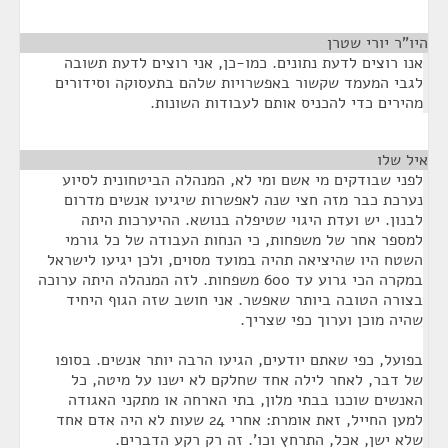
היו"ר יורי שטרן
¶
אנו רוצים לדעת נתונים. כמו-כן, אני רוצים לדעת תשובה
לגבי המעמד שקשור באפשרויות שלהם בתעסוקה וסידורים
מהירים כדי להכניס אותם לעבודות השונות.
איל שלו
¶
לפני שבודקים מי אשם ומי לא, המנהלה הביטחונית לסיוע
נערכת כבר מזה חצי שנה לאפשרות שיגיעו אנשים מדרום
לבנון. יש ועדת היגוי שטיפלה בנושא. ההיערכות היתה
למספר אחר של משפחות, כי הנחות העבודה של כל גורמי
השטח היו שהיציאה תהיה במועד מסוים, ולכן יגיעו לישראל
במקרה הכי גרוע עד 600 משפחות. לזה המנהלה היתה ערוכה
בצורה הטובה ביותר שאפשר. אני חושב שזה הגוף היחיד
שהיה מוכן וערוך כפי שצריך.
בפועל, כפי שאתם יודעים, הגיעו הרבה יותר אנשים. בסופו
של דבר, לאחר לילה אחד שחלקם לא ישנו על מיטה, כל
האנשים שוכנו בבתי מלון, בתי הארחה או מתקני האגודה
למען החייל, זאת אומרת: אחרי 24 שעות לא היה אדם אחד
שלא ישן, אכל, התרחץ וכו'. זה רק רקע הדברים.