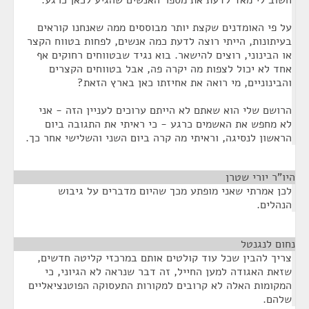
חשוב לי מאד לדעת את מספר האנשים שהגיע לכאן כרגע.
על פי האומדנים שקצת יותר מבוססים ממה שאנחנו קוראים
בעיתונות, הייתי רוצה לדעת כמה אנשים, לפחות בטווח הקצר
או הבינוני, רוצים להישאר. בוא נגיד שבטווחים רחוקים אף
אחד לא יכול לצפות מה יקרה פה, אבל בטווחים הקצרים
והבינוניים, מי רואה את אחיזתו כאן בארץ הזאת?
הרושם שלי הוא שאתם לא הייתם ערוכים לעניין הזה - אני
לא מחפש את האשמים כרגע - כי ראיתי את התגובה ביום
הראשון לנסיגה, וראיתי מה קרה ביום השני והשלישי אחר כך.
היו"ר יורי שטרן
¶
לכן אמרתי שאני מופתע מכך שהיום מדברים על גיבוש
הנהלים.
נחום לנגנטל
¶
צריך להבין שכל עוד קולטים אותם במרכזי קליטה חדשים,
שזאת האגודה למען החייל, זה דבר שנראה לא הגיוני, כי
המקומות האלה לא קרובים למקורות התעסוקה הפוטנציאליים
שלהם.