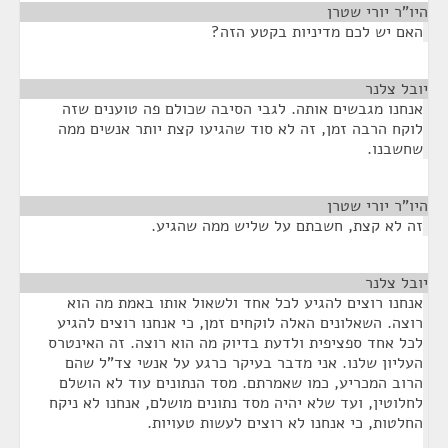
היו"ר יורי שטרן
¶
האם יש לכם מדיניות בקטע הזה?
יובל צלנר
¶
אנחנו מגבשים אותה. לגבי הסיבה שכולם פה טוענים שזה
לוקח הרבה זמן, זה לא סוד שהגיעו קצת יותר אנשים ממה
שחשבנו.
היו"ר יורי שטרן
¶
זה לא קצת, חשבתם על שליש ממה שהגיע.
יובל צלנר
¶
אנחנו רוצים להגיע לכל אחד ולשאול אותו באמת מה הוא
רוצה. השאלונים האלה לוקחים זמן, כי אנחנו רוצים להגיע
לכל אחד ספציפית ולדעת בדיוק מה הוא רוצה. זה האינטרס
העליון שלנו. אני מדבר בעיקר כרגע על אנשי צד"ל שהם
הרוב המכריע, כמו שאמרתם. מסד הנתונים עוד לא הושלם
לחלוטין, ועד שלא יהיה מסד נתונים מושלם, אנחנו לא ניקח
החלטות, כי אנחנו לא רוצים לעשות טעויות.