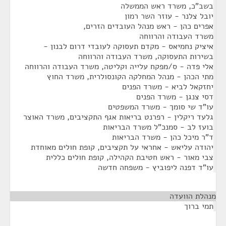
בשב"כ, משרד ראש הממשלה
יובל צלנר - עוזר השר רמון
אפרים כהן - ראש מנהל העובדים הזרים,
משרד העבודה והרווחה
איציק נחמיאס - מקדם תעסוקה לעובדי דרום לבנון -
בשירות התעסוקה, משרד העבודה והרווחה
אלי פדה - ס/מפקח עלייה וקליטה, משרד העבודה והרווחה
מתי הכהן - מנהל המחלקה הקונסולרית, משרד החוץ
יחזקאל לביא - משרד הפנים
דסי צנגן - משרד הפנים
עו"ד שי סומך - משרד המשפטים
גלעד ריקלין - רפרנט בריאות אגף התקציבים, משרד האוצר
בועז לב - סמנכ"ל משרד הבריאות
ד"ר מיכל כהן - משרד הבריאות
יהודה עליאש - אחראי על תקציבים, קופת חולים מאוחדת
צבי מאור - ראש חטיבת הקהילה, קופת חולים כללית
עו"ד דפנה ליפוביץ - משפחה חדשה
מנהלת הוועדה
¶
תמי ברוך