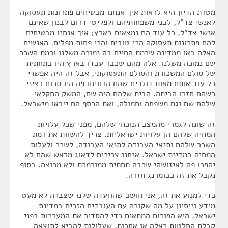
מטרת הדיון היא לראות איך אנחנו מבטיחים פתרונות תעסוקה
לאנשי צד"ל, לבני משפחותיהם ולפליטי דרום לבנון שאינם
אנשי צד"ל, כל עוד הם נמצאים בארץ; איך אנחנו מבטיחים
להם פתרונות תעסוקה הכי טובים והכי פחות מפלים. האנשים
האלה באו ממדינה שרמת החיים בה נמוכה משלנו ורמת השכר
שם נמוכה משלנו. אלה מהם שכבר עבדו בארץ היו בתחתית
של סולם המשכורת והסולם התעסוקתי, אבל זה היה אפשרי
כל עוד אותם מאות דולרים שהם הרוויחו פה היו סכום רציני
כשהם חזרו הביתה. הבית שלהם היה שם, המשק החקלאי
שלהם שם וגם משפחה וחמולה, ואת הכסף הם ייבאו מישראל.
זה שונה לגמרי מהמצב הנוכחי שלהם, מפני שכל עלויות
המחיה שלהם הן עלויות ישראליות. צריך להשוות את רמת
השכר שלהם ותנאי העבודה לתנאי העבודה, לשכר ולעלות
המחיה במדינת ישראל. אנחנו צריכים לדאוג מראש שהם לא
יהפכו פה לאיזושהי שכבה תחתית ממורמרת ולא מרוצה. בסוף
נקבל את זה כבומרנג חזרה.
כדי למנוע את זה, אני חושב שהוועדה שלנו שצברה לא מעט
מידע וניסיון על מה שקורה עם העובדים הזרים במדינת
ישראל, היא הפורום המתאים כדי להסדיר את המערכות בפני
קבלת החלטות כאלה או אחרות, שעלולות להביא לתוצאה