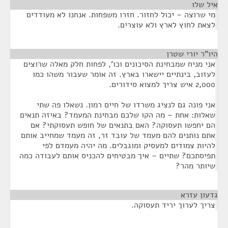
איל שלו
¶
מי שרוצה – יכול לחזור. חזרו משפחות. אנחנו לא מעודדים
לצאת לחוץ לארץ ולא עוצרים.
היו"ר יורי שטרן
¶
אני מניח שמבחינת הסיכונים וכו', לפחות חלק מאלה שרוצים
לעזוב, בינתיים יישארו בארץ. זה אומר שעבור משהו כמו
2,000 איש צריך למצוא סידורים.
אני פונה גם לנציג משרדו של חיים רמון. נשאלו פה שתי
שאלות: אחת – מה הקו שלכם מבחינת המעמד? באיזה תנאים
הם יחפשו תעסוקה? האם בתנאים של חופש תעסוקתי? אם
אתם נותנים להם מעמד של עובד זר, זה מעמד שמחייב אותם
להיות צמודים למעסיק ומוגבלים. מה יהיה מעמדם לפי
תפיסתכם? שתיים – איך מבטיחים להכניס אותם לעבודה כמה
שיותר מהר?
גדעון עזרא
¶
צריך לערוך יריד תעסוקה.