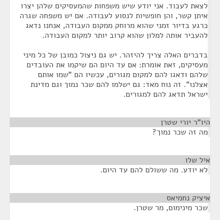
לצאת לעבוד. אני יודע שיש משפחות שהמעסיקים שלהן יצרו
איתן קשר, והן חופשיות לנסוע לעבודה. אם יש משפחה שגרה
כרגע בדיור זמני שהוא מרוחק ממקום העבודה, אנחנו נדאג
להעביר אותה למלון שהוא קרוב יותר למקום העבודה.
בדברים האלה צריך להיזהר. יש גם ניצול כמובן של כל מיני
מעסיקים, זאת אומרת: אם עד היום הם שיקמו את העובדים
שלהם ודאגו להם למקום מגורים, עכשיו הם "שמו אותם
אצלנו". זה נוח מאד: גם ישלמו להם שכר נמוך וגם מדינת
ישראל תדאג להם למגורים.
היו"ר יורי שטרן
¶
מה זה שכר נמוך?
איל שלו
¶
לא יודע. מה ששולם להם עד היום.
איציק נחמיאס
¶
שכר מינימום, מר שטרן.