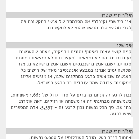
היו"ר יורי שטרן
¶
אני ביקשתי וקיבלתי את הסכמתם של אנשי התקשורת פה
לגבי מה שיוגדר מראש שהוא לא לתקשורת.
איל שלו
¶
קיים קושי עצום באיסוף נתונים מדויקים, מאחר שהאנשים
נעים ונדים. הם לא נמצאים במעצר והם לא נמצאים במחנות
סגורים. ישנם אנשים שנכנסים וישנם אנשים שיוצאים. מזה
שלושה ימים אנחנו במבצע אינטנסיבי מאד של רישום כל
האנשים שנמצאים כרגע במתקנים שלנו, או מגיעים אלינו
ממקומות עבודה שהם עובדים בם כרגע בישראל.
נכון לרגע זה אנחנו מדברים על סדר גודל של 1,663 משפחות,
כשמשפחה מבחינתי זה או משפחה או רווקים, זאת אומרת:
בתי אב. סך הכל נפשות נכון לרגע זה - 5,537. אלה המספרים
שיש כרגע.
היו"ר יורי שטרן
¶
אתמול דיבר ראש מנהל האוכלוסין על 6,600 נפשות.