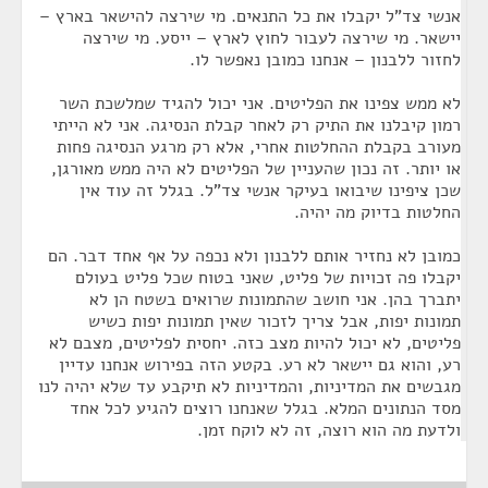
אנשי צד"ל יקבלו את כל התנאים. מי שירצה להישאר בארץ –
יישאר. מי שירצה לעבור לחוץ לארץ – ייסע. מי שירצה
לחזור ללבנון – אנחנו כמובן נאפשר לו.
לא ממש צפינו את הפליטים. אני יכול להגיד שמלשכת השר
רמון קיבלנו את התיק רק לאחר קבלת הנסיגה. אני לא הייתי
מעורב בקבלת ההחלטות אחרי, אלא רק מרגע הנסיגה פחות
או יותר. זה נכון שהעניין של הפליטים לא היה ממש מאורגן,
שכן ציפינו שיבואו בעיקר אנשי צד"ל. בגלל זה עוד אין
החלטות בדיוק מה יהיה.
כמובן לא נחזיר אותם ללבנון ולא נכפה על אף אחד דבר. הם
יקבלו פה זכויות של פליט, שאני בטוח שכל פליט בעולם
יתברך בהן. אני חושב שהתמונות שרואים בשטח הן לא
תמונות יפות, אבל צריך לזכור שאין תמונות יפות כשיש
פליטים, לא יכול להיות מצב כזה. יחסית לפליטים, מצבם לא
רע, והוא גם יישאר לא רע. בקטע הזה בפירוש אנחנו עדיין
מגבשים את המדיניות, והמדיניות לא תיקבע עד שלא יהיה לנו
מסד הנתונים המלא. בגלל שאנחנו רוצים להגיע לכל אחד
ולדעת מה הוא רוצה, זה לא לוקח זמן.