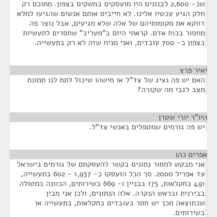
שכ- 2,600 לבנונים היו מועסקים במשקים בצפון. מתוכם רק
חלק הגיע עכשיו אלינו. לא חייבים אותם אנשים שהגיעו למלא
דווקא את מקומותיהם של אלה שלא מגיעים, אבל נוצר פה
מחסור בכוח אדם. קראתי היום ב"מעריב" שחסרים לתעשיות
בצפון כ- 700 עובדים, ואני מניח שזה לא רק בתעשייה.
יאיר פרץ
¶
האם יש פה נציג של צד"ל או מישהו שיכול לתת לנו תמונת
מצב לגבי מה שקורה?
היו"ר יורי שטרן
¶
יש פה גורמים שמטפלים באנשי צד"ל.
אפרים כהן
¶
אני מבקש למסור נתונים בקשר להעסקתם של גורמים בישראל
עד אפריל 2000. סך הכל הועסקו כ- 1,937 - 602 בתעשייה,
491 בחקלאות, 175 בבניין ו- 669 בשירותים, הכוונה במטולה
בבירנית ובראש הנקרה. אלה הנתונים, ולכן אני מבין
שכתוצאה מכך יש חסר בעובדים בחקלאות, בתעשייה או
בשירותים.