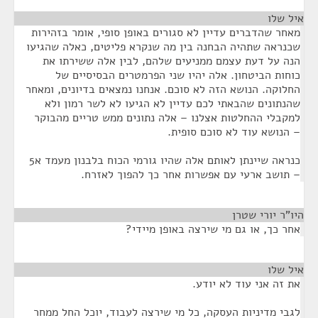
איל שלו
¶
מאחר שהדברים עדיין לא סגורים באופן סופי, אומר בזהירות
שכנראה שתהיה הבחנה בין מה שנקרא פליטים, כאלה שהגיעו
הנה על דעת עצמם ממניעים שלהם, לבין אלה ששירתו את
כוחות הביטחון. אלה יהיו שני הפרמטרים הבסיסיים של
החלוקה. הנושא הזה לא סוכם. אנחנו נמצאים בדיונים, ומאחר
שהנתונים שהבאתי לכם עדיין לא הגיעו לא לשר רמון ולא
למקבלי ההחלטות אצלנו – אלה נתונים ממש טריים מהבוקר
– הנושא עוד לא סוכם סופית.
כנראה שיינתן לאותם אלה שהיו גורמי הכוח בלבנון מעמד א5
– תושב ארעי עם אפשרות אחר כך להפוך לאזרח.
היו"ר יורי שטרן
¶
אחר כך, או גם מי שירצה באופן מיידי?
איל שלו
¶
את זה אני עוד לא יודע.
לגבי מדיניות העסקה, כל מי שירצה לעבוד, יוכל החל ממחר