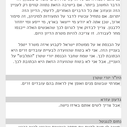
הדבר החשוב ביותר. אם בישיבה הזאת נתווה קווים רק לעניין
הזה ונעזוב את כל הדברים האחרים, לדעתי, הדיון הזה
יתרום. אם נתחיל עכשיו לדבר על התעודות למיניהן, זה סיפור
ארוך, שכן אתה לא יודע מי יישאר בארץ, מי ייסע ומי יחזור
ללבנון. צריך לבדוק איך לגרום לכך שהאנשים האלה ייכנסו
מחר לעבודה. זו צריכה להיות מטרת הדיון היום.
על הכנסת או על ממשלת ישראל לקבוע איזה משרד יטפל
בעניין הזה. אני לא בטוח שהוועדה לבעיית עובדים זרים היא
הכתובת לכך. אני שמח שחבר הכנסת יורי שטרן "התלבש" על
העניין, אבל אני לא בטוח שהוועדה הזאת היא הכתובת לכך.
היו"ר יורי שטרן
¶
אמרתי שבשום פנים ואופן אין לראות בהם עובדים זרים.
גדעון עזרא
¶
אבל צריך לשים אותם באיזו נישה.
נחום לנגנטל
¶