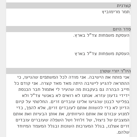
קצרנית
¶
תמר מרימוביץ
סדר היום
¶
העסקת משפחות צד"ל בארץ.
העסקת משפחות צד"ל בארץ
היו"ר יורי שטרן
¶
אני פותח את הישיבה. אני מודה לכל המשתפים שהגיעו, כי
ההתראה להגיע לישיבה היתה מאד מאד קצרה. אני קודם כל
חייב הבהרה גם בעקבות מה שהעיר לי אתמול חבר הכנסת
ידידי גדעון עזרא. אנחנו לא רואים לא באנשי צד"ל ולא
בפליטי לבנון שהגיעו אלינו עובדים זרים. החלטתי על קיום
הדיון לא כדי להשוות אותם לעובדים זרים, אלא להפך, כדי
למנוע עבורם את אותם העיוותים, את אותן הבעיות ואת אותם
המצבים של ניצול, של זלזול ושל השפלה שעוברים עובדים
זרים אצלנו, בגלל המערכות השונות ובגלל המעמד המיוחד
שלהם.