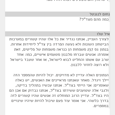
נחום לנגנטל
¶
כמה מהם מצד"ל?
איל שלו
¶
לצורך העניין, אנחנו נגדיר את כל אלו שהיו קשורים במערכות
הביטחון השונות ולא נעשה הפרדה בין צד"ל ליחידות אחרות.
בנתון גס 237 משפחות הן כנראה משפחות של פליטים, זאת
אומרת: אנשים שברחו מלבנון מטעמים אישיים, כמו: אחד
שרב עם אשתו והחליט לבוא לישראל, או אחר שעבד בישראל
ולא רוצה לחזור ללבנון.
הנתונים האלה עדיין לא מדויקים. יכול להיות שהמספר הזה
יילך ויגדל. מאחר שאנחנו מראיינים את האנשים, יש כאלה
שאומרים: אני הייתי בצד"ל. אנחנו עכשיו בתהליך בדיקה,
ולגבי אלה שטוענים ששירתו בצד"ל, אנחנו נבדוק אם אכן הם
היו בצד"ל. עדיין הרוב המוחלט זה אנשים שהיו קשורים לזה
בדרך כלשהי. אני אומר עוד פעם שיכול להיות שיהיו שינויים
במספרים.