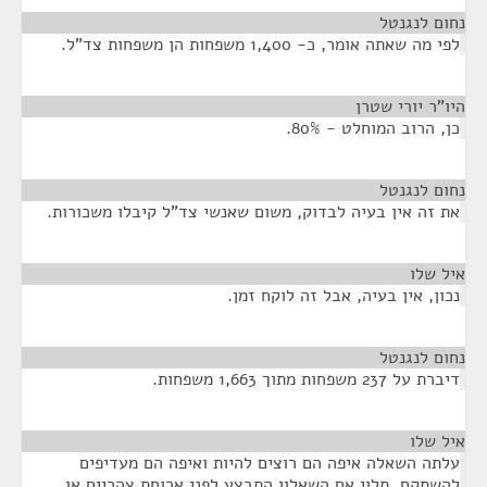
נחום לנגנטל
¶
לפי מה שאתה אומר, כ- 1,400 משפחות הן משפחות צד"ל.
היו"ר יורי שטרן
¶
כן, הרוב המוחלט - 80%.
נחום לנגנטל
¶
את זה אין בעיה לבדוק, משום שאנשי צד"ל קיבלו משכורות.
איל שלו
¶
נכון, אין בעיה, אבל זה לוקח זמן.
נחום לנגנטל
¶
דיברת על 237 משפחות מתוך 1,663 משפחות.
איל שלו
¶
עלתה השאלה איפה הם רוצים להיות ואיפה הם מעדיפים
להשתקם. תלוי אם השאלון התבצע לפני ארוחת צהריים או