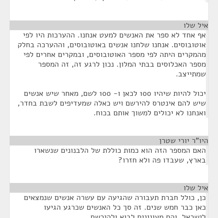
איל שלו
¶
אף אחד לא ספר את האנשים למעט אנחנו. ההערכות היו לפי
אוטובוסים. אנחנו שלחנו אנשים באוטובוסים, וההערכה בחלק
מהמקרים היתה לפי מספר האוטובוסים, ובמקרים אחרים לפי
מספר האכלוסים בבתי המלון. נכון לרגע זה, זה המספר
שמתייצב.
יכול להיות שיהיו 100 לכאן ו- 100 לשם, מאחר שיש אנשים
שיש להם אינטרס להירשם ויש כאלה שמעדיפים לשבת בחדר,
ואנחנו לא יכולים למשוך אותם בכוח.
היו"ר יורי שטרן
¶
האם המספר הזה הוא כמות כוללת של הלבנונים שנשארו
בארץ, שעבדו פה ולא חזרו?
איל שלו
¶
כן, כולל חברת תעבורה שהגיעה עם עשרה אנשים שנמצאים
כאן כבר חמש שנים. זה סך כל האנשים שכרגע הגיעו
לישראל, והם מעונינים לבוא ולהירשם.