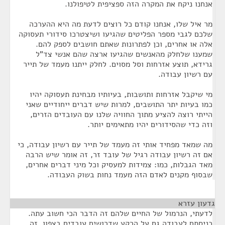
אנחנו ניקח את המקרה הזה ספציפית לטיפולנו.
מר איל שלו, אנחנו קודם כל רוצים לדעת מה היא ההערכה
שלכם לגבי מספר הפליטים שהגיעו ושיצטרכו סידורי תעסוקה
אלה או אחרים, וכן לפתרונות שאתם חושבים לספק להם.
שמענו שלחלק מהאנשים שהגיעו ארצה שהם אנשי צד"ל
גרידא, תוצע אזרחות וסל מסוים. לחלק ייתנו מעמד של תייר
עם רשיון עבודה.
מי שיקבל אזרחות ותושבות, בעיותיו מבחינת תעסוקה יהיו
כמו בעיות יתר התושבים, למרות שיש דברים ייחודיים שאני
הייתי רוצה להציע מתוך החוויה שלנו עם העובדים הזרים,
וזה כדי שהסידורים יהיו מתאימים יותר.
מה שמאד מפחיד אותי זה מעמד של תייר עם רשיון עבודה, כי
אם זה רשיון עבודה רגיל של עובד זר, זה אומר שיש הרבה
מאד הגבלות, כמו: צמידות למעסיק וכל מיני דברים אחרים,
שבסוף מקנים לאדם הזה מעמד נחות בשוק העבודה.
גדעון עזרא
¶
לדעתי, הנרמול של החיים שלהם זה הדבר הכי חשוב עתה.
כניסתם לעבודה גם על הרקע שדרושים עובדים בצפון, זה