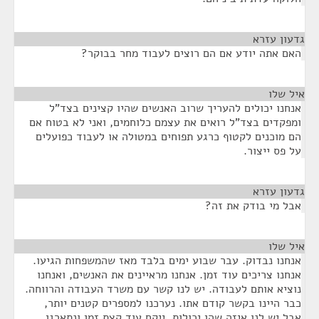
גדעון עזרא
¶
האם אתה יודע אם הם רוצים לעבוד מחר בבוקר?
איל שלו
¶
אנחנו יכולים להעריך שרוב האנשים שהיו קצינים בצד"ל
ומפקדים בצד"ל רואים את עצמם כלוחמים, ואני לא בטוח אם
הם מוכנים לקטוף כרגע תפוחים במטולה או לעבוד כפועלים
על פס ייצור.
גדעון עזרא
¶
אבל מי בודק את זה?
איל שלו
¶
אנחנו נבדוק. עבר שבוע ימים בלבד מאז שהמשפחות הגיעו.
אנחנו צריכים עוד זמן. אנחנו מראיינים את האנשים, ואנחנו
נוציא אותם לעבודה. יש לנו קשר עם משרד העבודה והרווחה.
כבר היינו בקשר קודם אתו. נערכנו למספרים קטנים יותר,
אבל יש לנו איזה שהן יכולות. ייקח עוד קצת זמן ונתארגן.