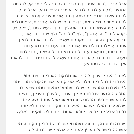
אבל צריך לבחון אותן. את הנייר הזה היה לי יותר קל לפקסס
החוצה לכל העולם וכולם היו אומרים שיש נוהל. אבל יכול
להיות שעוד חודשיים נשנה אותו. אני חושב שאנחנו צריכים
להיות מספיק מפוקחים, כאנשים שיש להם אחריות, שמסוגלים
לבדוק את עצמם תוך כדי התהליך. בואו נעשה מודל, פיילוט,
נקרא לזה "רה-ארגון", לא "הלבנה" ולא שום דבר אחר,
וניראה איך זה עובד במקומות שאפשר לברור אותם ולמיין
אותם. אפילו הגדלנו שם את מיכסת העובדים במסעדות
ובמכבסות, בתיאום עם כל הגורמים הרלוונטיים, כדי לתת
מענה - דובר גם להכניס את הנושא של הירדנים - כדי לראות
איך הדבר הזה מתבצע.
לצורך העניין צריך להבין את חלוקת האחריות. את מספר
העובדים בכל בית-מלון לא אני קובע. את זה קובע מר דימרי
לפי מערכת המחשב שיש לו. אתמול שמעתי ממנו שמערכת
החלוקה הזאת עובדת מצויין. אנחנו, לצורך העניין, רוצים
לוודא שהמיכסה הרלוונטית נמצאת אצל אותם מעסיקים
ושלאנשים האלה יש את האישור החוקי כדי שהם לא יחיו
בפחד שכל יום יבואו ויתפסו אותם כי הם לא חוקיים בארץ.
ושורה תחתונה, רבותי, ואמרתי את זה גם בדיון הקודם, מי
ששוהה בישראל באופן לא חוקי, שלא יישן בנוח, לא