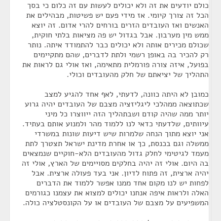
כולם יודעים את זה ולא יכולים לעשות עם זה כלום כי בסך
הכל זה צורך קיומי. אז מידי פעם יש פשיטות, מבהילים את
האנשים ואז העובדים הזרים בורחים להרי אדום. זה יוצא
ממש מין מערבון. אבל בגדול יש פה מציאות בלתי חוקית,
שכולם מכירים אותה ולא יכולים כבר להתמודד איתה. נותר
רק להכיר בה באופן רשמי ולתת לדברים, שהם מתקיימים
בפועל, איזה צורה פורמלית מתאימה, ואז אולי גם לראות את
התהליך של יציאתם של חלק מהעובדים וכולי.
כמובן לא היתה כוונה, לדעתי, לאף אחד להגיע למצב
שכתוצאה ממהלכי ליגליזציה מצבם של העובדים יהיה גרוע
יותר ממה שהיה קודם ושבתהליך הזה ייווצרו כל מיני
עיוותים, שלדעתי כדאי לנו ללמוד מהר ולמנוע אותם בעתיד.
אני יוצא מתוך הנחה שלמרות שיש דיעות שונות במשרדי
ממשלה וגם בכנסת, כך או אחרת מדינת ישראל תצטרך לתת
מעמד לגיטימי לחלק גדול מהעובדים הלא-חוקיים שנמצאים
בה היום. אולי זה יהיה בחלקים מסויימים של הארץ, אולי זה
יהיה ארצית, זה פתוח לדיון. אני בעד פעולה ארצית. אבל
לפחות יש לנו מקום אחד ממנו אפשר ללמוד את הדברים
האלה ולראות איפה אנחנו יכולים למצוא את עצמנו כגורמים
המשפיעים על מצבם של העובדים או על הקונסטלציה כולה.