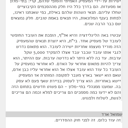
ישירות על-ידי המעסיק האמיתי והסופי שלהם, קרי: בתי-מלון
או מסעדות. הם בדרך כלל היו חלק מההסכמים הקיבוציים
שחלו עליהם. תנאי השהות שלהם באילת, כפי שאנחנו ראינו,
לפחות בענף המלונאות, היו תנאים באמת טובים. חלק נמצאים
שם כבר הרבה שנים.
עכשיו באה הליגליזציה והיא אל"ף, הופכת את העובד החופשי
לעובד של מעסיק אחד. בי"ת, היא יוצרת תנאים שהמעסיק
הזה מוריד מעצמו אחריות ישירה לעובד. הוא פתאום נדרש
לגבי אותו עובד שכבר עבד אצלו להפקיד 5,000 שקל
ערבות. עד כה ללא היתר לא נדרשה ערבות. עם ההיתר, הוא
צריך להיות פתאום אחראי על האדם. לא אחראי כמעסיק על
העובד כל עוד הוא עובד אצלו אל הוא אחראי עליו כבן אדם,
שאם הוא ישאר בארץ מעבר לתקופה המותרת אז המעסיק
יישא באחריות. הוא צריך לעסוק בניירת שאף פעם לא עסק
בה. שמענו ממנהלי בתי-מלון - הם פשוט חדשים בתחום הזה
והם לא ידעו כמה מסמכים הם צריכים למלא וכמה הם צריכים
לגשת, לשלוח ולפגוש.
שמואל ארד
¶
זה עוד כלום. זה לפני חוק ההסדרים.