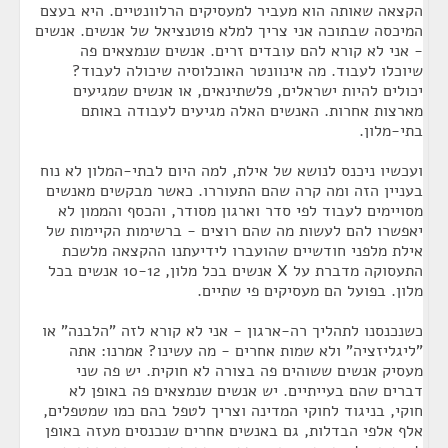
הקצאה שאותה הוא מעביר למעסיקים הרלוונטיים. היא בעצם
המיכסה שבתוכה אני צריך למלא פוטנציאל של אנשים. אנשים
- אני לא קורא להם עובדים זרים. אנשים שנמצאים פה
שיוכלו לעבוד. מה אינוונטר האוכלוסיה שיכולה לעבוד?
יכולים להיות ישראלים, פלשתינאים, או אנשים שמגיעים
מארצות אחרות. האנשים האלה מגיעים לעבודה באותם
בתי-מלון.
ועכשיו ניכנס לנושא של אילת, למה היום לבתי-המלון לא נוח
בעניין הזה ומה קרה שהם התעוררו. כאשר מבקשים מאנשים
מסויימים לעבוד לפי סדר וארגון מסודר, והכסף והממון לא
יאפשרו להם לעשות מה שהם רוצים - ברשימות הקיימות של
אילת מלפני חודשיים שהועברו לידיעתנו ההקצאה מלשכת
התעסוקה מדברת על X אנשים בכל מלון, 10-12 אנשים בכל
מלון. בפועל הם מעסיקים פי שתיים.
כשנכנסנו לתהליך רה-ארגון - אני לא קורא לזה "הלבנה" או
"ליגליזציה" ולא שמות אחרים - מה עשינו? אמרנו: אתה
מעסיק אנשים ששוהים פה בצורה לא חוקית. יש פה שני
דברים שהם בעייתיים. יש אנשים שנמצאים פה באופן לא
חוקי, בניגוד לחוקי המדינה וצריך לטפל בהם כמו שמטפלים,
אלף אלפי הבדלות, גם באנשים אחרים שנכנסים מעזה באופן