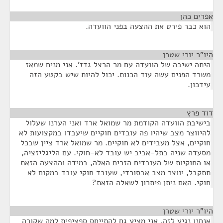
אפרים כהן
¶
הוא כבר פירט את ההצעה בפני הוועדה.
היו"ר יורי שטרן
¶
היתה ישיבה של הוועדה עם מר הרצל גדז'. אני מניח שמאז
משרד הפנים עשה עוד הכנות. יכול להיות שיש בקטע הזה
עידכון.
דוד פרץ
¶
בישיבת הוועדה הקודמת מר שמואל ארד ואני הערנו שעלול
להיווצר מצב שיהיו פה עובדים חוקיים שיעבדו במקצועות לא
חוקיים, אצל מעבידים לא חוקיים. מר שמואל ארד ציין שבכל
מסעדה שניה בתל-אביב יש עובד לא-חוקי. עם הליגליזציה,
או החוקיות של העובדים הזרים האלה, במידה וההצעה הזאת
תתקבל, יווצר מצב אבסורדי, שעובד חוקי עובד במקום לא
חוקי. האם ניתן פיתרון לשאלה הזאת?
היו"ר יורי שטרן
¶
אנחנו נגיע לזה. אני מציע גם להתייחס ספציפית למה שקורה