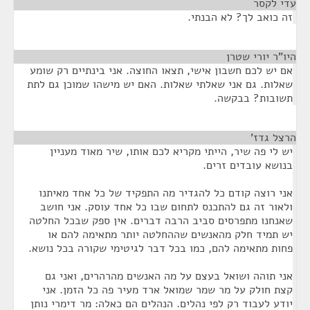
עדי לקסר
¶
זה כואב לך? לא הבנתי.
היו"ר יורי שטרן
¶
אם יש לכם חשבון אישי, תצאו החוצה. אני בינתיים רק שומע
שאלות. גם אני שאלתי שאלות. האם יש מישהו שמוכן גם לתת
תשובות? בבקשה.
הרצל גדז'
¶
יש לי פה שיר, הייתי מקריא לכם אותו, שיר מאוד מעניין
בנושא עובדים זרים.
אני רוצה קודם כל להגדיר מה התפקיד של כל אחד מאיתנו
ולאור זה גם להתכנס לתחום שבו כל אחד עוסק. אני חושב
שאנחנו מתפרסים סביב הרבה דברים. אין ספק שבכל החלטה
יש תמיד חלק מהאנשים שההחלטה יותר מתאימה להם או
פחות מתאימה להם, כמו בכל דבר לגיטימי שקורה בכל נושא.
אני תוהה ושואל בעצם על מה האנשים מהרהרים, ואני גם
קצת חולק על מר שמר שמואל ארד מעיר פה כל הזמן. אני
יודע לעבוד רק לפי נהלים. הנהלים הם כאלה: מר דימרי נותן