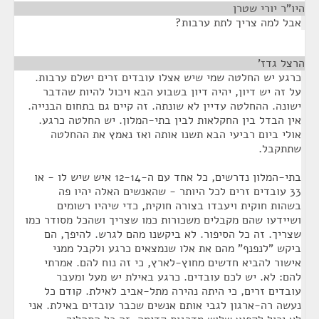
היו"ר יורי שטרן
¶
אבל למה צריך לתת ערבות?
הרצל גדז'
¶
כרגע יש החלטה שמי שיש אצלו עובדים זרים ישלם ערבות.
על זה יש דיון, יהיה דיון בשבוע הבא ויכול להיות שהדבר
ישונה. ההחלטה עדיין לא שונתה. זה קיים גם בתחום הבנייה.
אין הבדל בין החקלאות לבין בתי-המלון. יש החלטה כרגע.
אולי ביום רביעי הבא תשנו אותה ואז נאמץ את ההחלטה
שתתקבל.
בתי-המלון נדרשים, כל אחד עם ה-12-14 איש שיש לו - או
33 עובדים זרים לכל היותר - שהאנשים האלה יהיו פה
בשהות חוקית ויעבדו בצורה חוקית, כדי שיהיו רשומים
ושיידעו שהם מקבלים משכורות כמו שצריך ושהכל מסודר כמו
שצריך. זה כל הסיפור. לא ביקשנו מהם לגרש. להיפך, הם
ביקש "לנפנף" מהם את אלו שנמצאים כרגע ולקבל ממני
אישור להביא חדשים מחוץ-לארץ, כי זה נוח להם. אמרתי
להם: לא. יש לכם עובדים. כרגע באילת יש מעל ומעבר
עובדים זרים, כי היתה נהירה מתל-אביב לאילת. קודם כל
נעשה רה-ארגון לגבי אותם אנשים שכבר עובדים באילת. אני