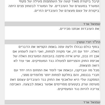
קיבל ביקורת מאוד קשה על השתתפות פעילה של פקחי
המשרד במעצרם של העובדים. על המשרד לבטחון פנים היתה
ביקורת על עצם מעצרם של העובדים הזרים.
שמואל ארד
¶
את העובדות אנחנו מכירים.
היו"ר יורי שטרן
¶
בסוף כולם נבהלו ולעת עתה באמת הקפיאו את הדברים
האלה. יחד עם זה, אני מקווה לפחות, ואני רוצה לשמוע אם
אכן זה נכון, שיש איזה מיפנה בהכוונת המערכות האלה של
אכיפת החוק והפנייתם לפעולה נגד המעסיקים. אני עוד לא
רואה תוצאות.
מכל מה שבדקנו, ובאמת אני לומד את התחום הזה יחד עם
חברי בכנסת, והם בחלקם לפחות יותר מלומדים ממני,
המסקנה שלי היא שלאכוף את החוק נגד העובדים עצמם זאת
משימה שרק בקטעים מסויימים אפשר באמת לבצעה. האכיפה
צריכה להיות נגד המעסיקים.
שמואל ארד
¶