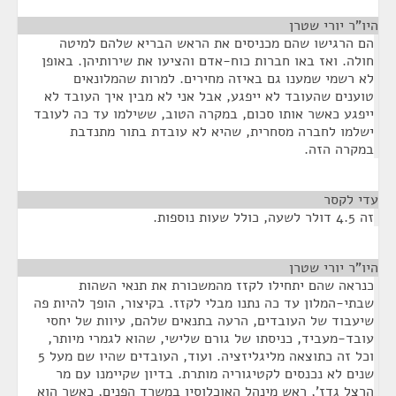
היו"ר יורי שטרן
¶
הם הרגישו שהם מכניסים את הראש הבריא שלהם למיטה
חולה. ואז באו חברות כוח-אדם והציעו את שירותיהן. באופן
לא רשמי שמענו גם באיזה מחירים. למרות שהמלונאים
טוענים שהעובד לא ייפגע, אבל אני לא מבין איך העובד לא
ייפגע כאשר אותו סכום, במקרה הטוב, ששילמו עד כה לעובד
ישלמו לחברה מסחרית, שהיא לא עובדת בתור מתנדבת
במקרה הזה.
עדי לקסר
¶
זה 4.5 דולר לשעה, כולל שעות נוספות.
היו"ר יורי שטרן
¶
כנראה שהם יתחילו לקזז מהמשכורת את תנאי השהות
שבתי-המלון עד כה נתנו מבלי לקזז. בקיצור, הופך להיות פה
שיעבוד של העובדים, הרעה בתנאים שלהם, עיוות של יחסי
עובד-מעביד, כניסתו של גורם שלישי, שהוא לגמרי מיותר,
וכל זה כתוצאה מליגליזציה. ועוד, העובדים שהיו שם מעל 5
שנים לא נכנסים לקטיגוריה מותרת. בדיון שקיימנו עם מר
הרצל גדז', ראש מינהל האוכלוסין במשרד הפנים, כאשר הוא