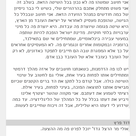
אני חושב שמשהו פה לא נכון בכל השיטה הזאת. בשלב זה
אני פשוט מתחלק אתכם בהרהורים שלי, כשיש לי כבר ניסיון
של כמה חודשים כמנהל הוועדה הזאת. אני חושב שבכלל כל
הגישה, שהופכת מעסיק לאחראי על יציאת העובד מן הארץ,
היא שיטה פגומה שיוצרת פה עבדות. היא יוצרת פה כל מיני
ערבויות בלתי חוקיות. מדינת ישראל הופכת להיות שותפה
במעשי עבירה בינלאומיים, שמתחילים אי שם בתאילנד,
ברומניה ובמקומות אחרים ונגמרים פה. לא המעסיקים אחראים
על כך אלא המסגרת שבה הם חייבים לתפקד כאדונים, לא רק
של העובד כעובד אלא של העובד כבן אדם.
יש לנו פה הזדמנות, כשאנחנו חושבים על איזה מהלך דרמטי
ומתחילים אותו לפחות בעיר אחת, אולי גם לחשוב על שינוי
השיטה כולה. אבל קודם כל לתקן את הד ברים הקטנים שכיום
מביאים אותנו לתוצאה הפוכה, בעיני לפחות, בעיר אילת.
רציתי לשמוע את דעתכם. אני מקווה שהשר יצטרף אלינו
ויביע את דעתו בכלל על כל המהלך של הליגליזציה. עד כמה
שידוע לי דעתו היא שלילית, אבל זה ויכוח שחייבים לעשות.
דוד פרץ
¶
אולי מר הרצל גדז' יוכל לפרט פה מה ההצעה.