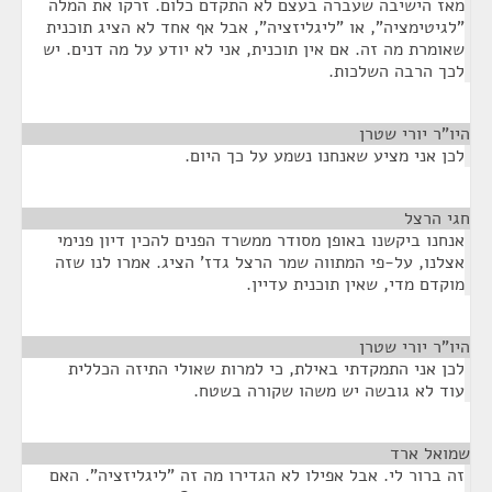
מאז הישיבה שעברה בעצם לא התקדם כלום. זרקו את המלה
"לגיטימציה", או "ליגליזציה", אבל אף אחד לא הציג תוכנית
שאומרת מה זה. אם אין תוכנית, אני לא יודע על מה דנים. יש
לכך הרבה השלכות.
היו"ר יורי שטרן
¶
לכן אני מציע שאנחנו נשמע על כך היום.
חגי הרצל
¶
אנחנו ביקשנו באופן מסודר ממשרד הפנים להכין דיון פנימי
אצלנו, על-פי המתווה שמר הרצל גדז' הציג. אמרו לנו שזה
מוקדם מדי, שאין תוכנית עדיין.
היו"ר יורי שטרן
¶
לכן אני התמקדתי באילת, כי למרות שאולי התיזה הכללית
עוד לא גובשה יש משהו שקורה בשטח.
שמואל ארד
¶
זה ברור לי. אבל אפילו לא הגדירו מה זה "ליגליזציה". האם