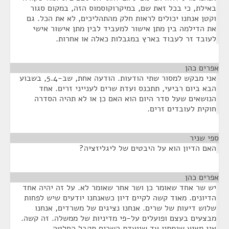
באילת, כי בכל זאת שם, במיקרוקוסמוס הזה, במקום סגור
וקטן אנחנו יכולים לראות חלק מהתהליכים, לא את הכל. גם
את הדילמה בין מתן אישור למעביד לבין מתן אישור אישי
לעובד זר לעבוד בארץ במגבלות כאלה או אחרות.
אפרים כהן
¶
אני מבקש למסור שתי הודעות. הודעה אחת, שב-5.4, בשבוע
הבא ביום רביעי, תתכנס ועדת שרים לענייני זרים. אחד
הנושאים שעל סדר היום הוא האם כן או לא תהיה הסדרה
חוקית לעובדים זרים.
ספי שניר
¶
האם הדיון הוא על היבטים של ליגליזציה?
אפרים כהן
¶
יש שר אחד שאומר כן ושר אחר שאומר לא. על זה יהיה אחד
הדיונים. מאוד קשה לקיים דיון כשאנחנו יודעים שיש לפחות
שלוש דיעות של שרים. אנחנו נציגים של משרדים, אנחנו
מבצעים בעצם ופועלים על-פי מדיניות של ממשלה. זה קשה.
אני מציע שנמתין עד שוועדת השרים תקבל החלטה.