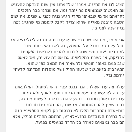
הציג לנו את התיזה, אמרנו שלדעתנו אין שום הצדקה להעניש
את האנשים שנמצאים פה יותר זמן. אם אנחנו כבר הולכים
לקראתם אז מי שבאופן מקרי הגיע נניח לפני 4 שנים, אין שום
הטבה מובנת מאליה שהוא צריך לקבל לעומת מי שהגיע לפה
נניח שנה לפני כן.
אני אומר, אם השיטה כפי שהיא עובדת היום זה ליגליזציה אז
חבל על הזמן וחבל על המאמץ, זה לא כדאי. יותר טוב
לעובדים פעם בחצי שנה לברוח להרים כשבאים הפקחים
לבדיקה, או לשבת במקלטים, גם את זה עושים, ואז לצאת
שוב פעם באופן חופשי ולהשאיר את המצב כפי שהוא.
התערבות כזאת של שלטון החוק ושל מוסדות המדינה לדעתי
גורמת נזק.
עולה פה עוד שאלה. הנה נכנס ענף חדש לטיפול. המלונאים
עד כה לא עשו את פעולות הגיוס בחוץ-לארץ ולא גייסו
עובדים באופן מסודר. ברגע שהם נדרשים לעשות את זה,
ברור שאין להם התמחות. אז שוב, הם מזמינים חברות
כוח-אדם והחברות הללו לא נכנסות רק לקטע הספציפי הזה
של בחירת העובדים בחוץ-לארץ, החתמת החוזים וכולי, אלא
הם כבר נמצאים לאורך כל הדרך כמעסיק בפועל.