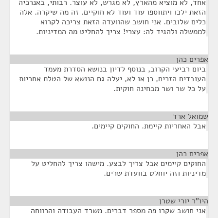
אחד, לא מוציא מהארץ, לא מגרש, לא עוצר. רבותי, באנרכיה
הזאת ילכו ויתווספו עוד ועוד לא חוקיים. זה מה שיקרה. אלה
כלים שלובים. אני חושב שהוועדה הזאת צריכה לקרוא
לממשלה ולהגיד לה: עצרי! צריך להחליט מה המדיניות.
אפרים כהן
¶
ביום רביעי הקרוב, בנוסף לדיון בנושא הסדרת מעמד
העובדים הזרים, כן או לא, יעלה גם הנושא של הטלת אחריות
על כל שר ושר מבחינה חוקית.
שמואל ארד
¶
אבל האחריות קיימת. החוקים קיימים.
אפרים כהן
¶
החוקים קיימים אבל צריך לבצע. מישהו צריך להחליט על
מדיניות וזה יוחלט בוועדת שרים.
היו"ר יורי שטרן
¶
אני חושב שקרו פה מספר דברים. משרד העבודה והרווחה