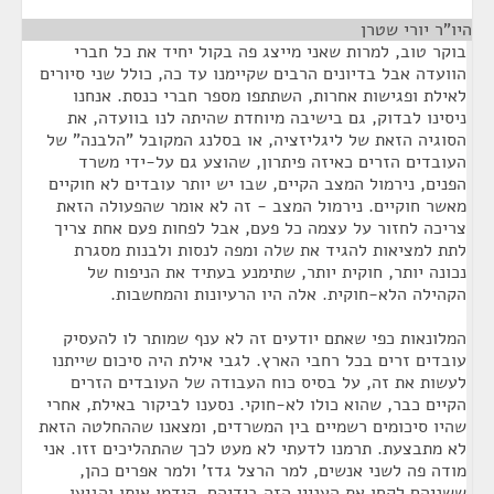
היו"ר יורי שטרן
¶
בוקר טוב, למרות שאני מייצג פה בקול יחיד את כל חברי
הוועדה אבל בדיונים הרבים שקיימנו עד כה, כולל שני סיורים
לאילת ופגישות אחרות, השתתפו מספר חברי כנסת. אנחנו
ניסינו לבדוק, גם בישיבה מיוחדת שהיתה לנו בוועדה, את
הסוגיה הזאת של ליגליזציה, או בסלנג המקובל "הלבנה" של
העובדים הזרים כאיזה פיתרון, שהוצע גם על-ידי משרד
הפנים, נירמול המצב הקיים, שבו יש יותר עובדים לא חוקיים
מאשר חוקיים. נירמול המצב - זה לא אומר שהפעולה הזאת
צריכה לחזור על עצמה כל פעם, אבל לפחות פעם אחת צריך
לתת למציאות להגיד את שלה ומפה לנסות ולבנות מסגרת
נכונה יותר, חוקית יותר, שתימנע בעתיד את הניפוח של
הקהילה הלא-חוקית. אלה היו הרעיונות והמחשבות.
המלונאות כפי שאתם יודעים זה לא ענף שמותר לו להעסיק
עובדים זרים בכל רחבי הארץ. לגבי אילת היה סיכום שייתנו
לעשות את זה, על בסיס כוח העבודה של העובדים הזרים
הקיים כבר, שהוא כולו לא-חוקי. נסענו לביקור באילת, אחרי
שהיו סיכומים רשמיים בין המשרדים, ומצאנו שההחלטה הזאת
לא מתבצעת. תרמנו לדעתי לא מעט לכך שהתהליכים זזו. אני
מודה פה לשני אנשים, למר הרצל גדז' ולמר אפרים כהן,
ששניהם לקחו את העניין הזה בידיהם, קידמו אותו והגיעו