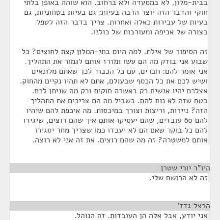
בבית-מלון, לא במסעדה ולא ברחוב. הוא שוהה באופן בלתי
חוקי והדבר הזה יוצר הרבה בעיות: גם בעיות בטחוניות, גם
בעיות של עבירות כאלה ואחרות. צריך בדבר הזה לטפל
בצורה של אכיפה ומעורבות של כולנו.
זה הסיפור של אילת. למה היום בתי-המלון קצת לחוצים? כל
שבוע אני בודק מה הם עשו ומזרז אותם לגמור את התהליך.
אני אומר להם: חברים, עם כל הכבוד לכך שאתם מלונאים
ושיש לכם את כל הכסף שבעולם, אתם לא תהיו נקיים מהחוק.
אצלכם יהיו אנשים רק באשרה חוקית ורק מה שניתן לכם.
בטח שזה לא נוח להם. בשביל מה הם צריכים את התהליך
הזה? ניירות, וריצות וצורך במיכסות. מה איכפת להם שיהיו
להם 60 עובדים, שהם יעסיקו אותם איך שהם רוצים, שיגידו
להם כל בוקר שאם הם לא יעבדו כמו שצריך מחר יסגירו
אותם למשטרה? זה מה שהם רוצים. את זה אני לא רוצה.
היו"ר יורי שטרן
¶
זה לא הרושם שלי.
הרצל גדז'
¶
אני יודע, אבל אלה הן העובדות. זה הנוהל.