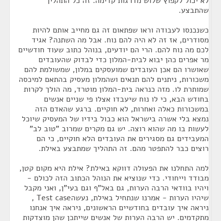
לא יכול לקפוץ שלוש מדרגות קדימה. זה כל התהליך
שהתבצע.
כשנכנסו לעבודה וראו שפתאום זה גם מחייב אותם להיות
מסודרים, אז זה לא היה להם נוח. אבל מה השתנה? אגיד
לכם מה נוח להם. הרי הם יודעים, בנוהל כתוב שעוד חודשיים
מר אפרים כהן יבוא לבית-המלון כדי לבדוק שהעובדים
שאושרו הם אכן העובדים שמועסקים במלון, שמשולמת להם
משכורות, ניתנים להם תנאים ושהמלון מעסיק בהתאם למיכסה
שמותרת לו. מזה כנראה בית-המלון מוטרד, מה הולך לקרות
בחודש הבא, כי לו נוח שיעבדו אצלו פי שניים אנשים
במשכורות כאלה ואחרות, לא חוקיים. ברגע שהאדם הזה
נמצא בלי אשרה בישראל הוא כבול בידיו של המעסיק שיוכל
לעשות בו מה שהוא רוצה. יש גם מקרים שמרוב "טוב לב"
המעבידים גם מסגירים את העובדים הלא חוקיים, כי הם
רוצים כבר להתפטר מהם. זה התהליך שמתבצע באילת.
למה התחלנו את הפעולה דווקא באילת? אילת היא מקום קטן,
מבודד וייחודי. כדי שנוציא את הנוהל הכתוב הזה לכולם -
ויהיו בוודאי הרבה הערות, גם באל"ף וגם בעי"ן, ואני מקבל
שיהיו הערות - אמרנו שנתחיל באילת, נעשהTest case ,
ניראה איך עובדים בחודשיים הראשונים, ניראה איך אנחנו
מתקדמים. יש הרבה הערות של אנשים שייתכן שהן מוצדקות