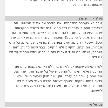
שמסתובבים בארץ.
היו"ר יורי שטרן
¶
אבל לא בערבה המזרחית. אני מדבר על איזור ספציפי. הם
צריכים 4,600 עובדים לפי החישובים של משרד החקלאות
אולם המיכסה שניתנת להם היא 1,200 איש. זאת אומרת, הם
במחסור אבסולוטי של ¾ ממספר העובדים שהם צריכים. עוד
1,500-1,800 הם מגייסים באמצעות גורמים שלישיים, כל מיני
חברות, מתווכים, חוקיים ולא חוקיים, כבר קשה לדעת. זאת
אומרת, אנחנו פה מייד יוצרים פיתוי. ברגע שיש מחסור אז יש
גם פיתוי.
לפי השיטה שאמורים לנקוט בה, לא רק שיצמצמו להם את
המיכסה אלא יטילו על המעסיק של כל עובד חוקי עוד קנס
של 3,000 שקל פר עובד. אין שום ספק שבעל משק שלא
רוצה למות עסקית יצטרך לעשות הרבה מאוד פעילות לא
חוקית בקטע הזה, שאנחנו מעודדים ואפילו מאלצים אותו
לעשות.
שמואל ארד
¶