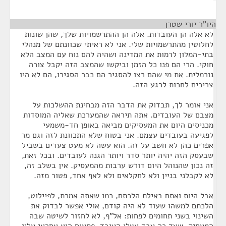
היו"ר יורי שטרן
¶
לא אלה הן העובדות. אלה הן ההתרשמויות שלך, שהן שונות
לחלוטין מהתרשמויות שלי. אני לא ראיתי שכוונתם של מנהלי
בתי-המלון לרמות את המדינה ושהיה להם נוח עם המצב הלא
חוקי. הרי הם פנו כל הזמן וביקשו שהמצב הזה יקבל צורה
נורמלית. את מי שהם רצו להסגיר הם כבר הסגירו, הם לא היו
צריכים לחכות לרגע הזה.
אני אומר לך, תבדוק את הדבר הזה מבחינת ההשלכות על
מצבם של העובדים. אתה תיראה שהמערכת שאליה המוסדות
מכניסים היום את המעסיקים מביאה באופן חד-משמעי
לפגיעה בעובדים עצמם. אני בטוח שלא התכוונת לזה וגם מר
אפרים כהן לא חשב על זה. הוא עשה לא מעט צעדים בשביל
שבעסק הזה יהיה יותר סדר ויותר הגנה לעובדים. ובכל זאת,
זה נכון שהנוהל היום דורש ערבות מהמעסיק. אין בשלב זה,
לא לקבלני בניין ולא לחקלאים ולא לאף אחד, פטור מזה.
אבל היות ואתם באילת הלכתם, כמו שאתה אמרת, לפיילוט,
הלכתם למשהו שעוד לא היה קודם, אולי אפשר לבדוק את
השינוי בשני תחומים לפחות: אל"ף, לא לחזור לשיטה שבה