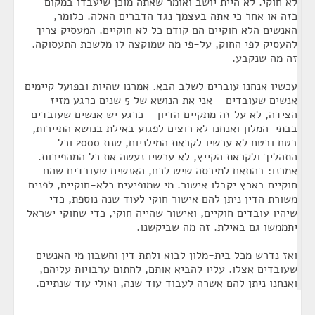
לא חוקי. לא היית יושב ואומר שאתה מוכן שיעבדו במקום
כזה או אחר כי אתה בעצמך נגד הדברים האלה. כלומר,
האנשים הלא חוקיים הם קודם כל לא חוקיים. המעסיק צריך
להעסיק לפי החוק, על-פי מה שמוקצה לו מלשכת התעסוקה.
זה מה שנקבע.
עכשיו אנחנו עוברים לשלב הבא. אמרנו שהיות ובפועל קיימים
אנשים שעובדים - אני את הנושא של 5 שנים כרגע מזיז
הצידה, לא על זה מתקיים הדיון - כרגע יש אנשים שעובדים
בבתי-המלון ואנחנו לא רוצים לפגוע באילת בנושא התיירות,
בטח ובטח לא עכשיו לקראת המילניום, שנת 2000 וכל
התהליך ולקראת הקייץ, לא עכשיו נעשה את כל המהפיכות.
אמרנו: בהתאם למיכסה שיש לכם, האנשים שעובדים שהם
חוקיים בארץ יקבלו אישור. מי שמופיעים כלא-חוקיים, לפנים
משורת הדין ניתן להם אישור חוקי לעוד שנה נוספת, כדי
שיהיו עובדים חוקיים, ואישור שהייה חוקי, כדי שחוקי ישראל
יתממשו גם באילת. זה מה שביקשנו.
ואז נדרש מכל בית-מלון לבוא ולתת דין וחשבון מי האנשים
שעובדים אצלו. עליו להביא אותם, לחתום ערבויות עליהם,
ואנחנו ניתן להם אשרה לעבוד עוד שנה, ואולי עוד שנתיים.