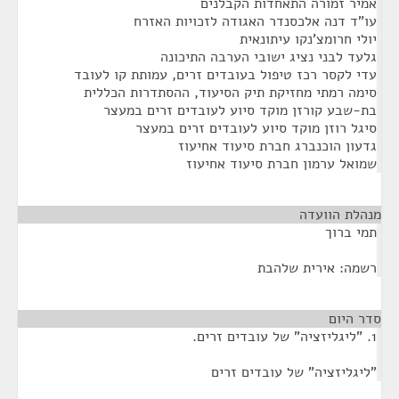
אמיר זמורה התאחדות הקבלנים
עו"ד דנה אלכסנדר האגודה לזכויות האזרח
יולי חרומצ'נקו עיתונאית
גלעד לבני נציג ישובי הערבה התיכונה
עדי לקסר רכז טיפול בעובדים זרים, עמותת קו לעובד
סימה רמתי מחזיקת תיק הסיעוד, ההסתדרות הכללית
בת-שבע קורזן מוקד סיוע לעובדים זרים במעצר
סיגל רוזן מוקד סיוע לעובדים זרים במעצר
גדעון הוכנברג חברת סיעוד אחיעוז
שמואל ערמון חברת סיעוד אחיעוז
מנהלת הוועדה
¶
תמי ברוך
רשמה: אירית שלהבת
סדר היום
¶
1. "ליגליזציה" של עובדים זרים.
"ליגליזציה" של עובדים זרים