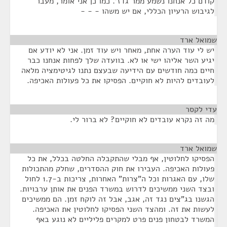
קודם כל אנחנו נשמע ממר גדז'. כמו כן אני אומר, מעבר
לגיבוש הרעיון הכללי, אם יש משהו - - -
שמואל ארד
¶
יש לי עוד הערה אחת, מאחר ויש עוד זמן. אני לא יודע אם
יגיע השר אליהו ישי או לא. בוועדה שלך לפחות אנחנו כבר
חיים כמה חודשים עם הידיעה שבעצם נתנו לגיטימציה מלאה
לעובדים להיות לא חוקיים. הפסיקו את כל פעולות האכיפה.
עדי לקסר
¶
מה זה נקרא עובדים לא חוקיים? לא ברור לי.
שמואל ארד
¶
הפסיקו לחלוטין, אף מבלי שהתקבלה החלטה בכלל, את כל
פעולות האכיפה. העבירו את חוק ההסדרים, שחלק מהתכולות
שלו, עם האגרות וכל ה"צרות" האחרות, צריכות ב-1.7 לחול
ובצד השני ממשיכים לדרוש במשרד הפנים את אותן ערבויות.
הגשנו בג"צים נגד זה, אגב, אבל זה לוקח זמן. הם ממשיכים
לעשות את זה. ומהצד השני הפסיקו לחלוטין את האכיפה.
המשרד לבטחון פנים פרט למקרים פליליים לא נוגע באף