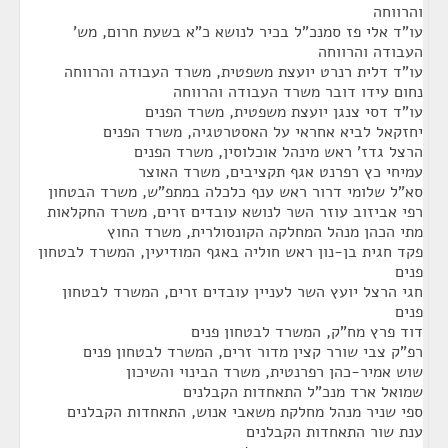
והרווחה
עו"ד אלי פז סמנכ"ל בכיר לנושא כ"א בשעת חרום, מש'
העבודה והרווחה
עו"ד דלית רנרט יועצת משפטית, משרד העבודה והרווחה
נחום עידו דובר משרד העבודה והרווחה
עו"ד דסי צנגן יועצת משפטית, משרד הפנים
יחזקאל לביא אחראי על האסטרטגיה, משרד הפנים
הרצל גדז' ראש מינהל אוכלוסין, משרד הפנים
עמיחי כץ רפרנט אגף תקציבים, משרד האוצר
סא"ל שלומי דרור ראש ענף כלכלה במתפ"ש, משרד הבטחון
רפי אביזוב עוזר השר לנושא עובדים זרים, משרד החקלאות
מתי הכהן מנהל המחלקה הקונסולרית, משרד החוץ
פקד חגית בן-נון ראש חוליה באגף המודיעין, המשרד לבטחון
פנים
חגי הרצל יועץ השר לעניין עובדים זרים, המשרד לבטחון
פנים
דוד פרץ מח"ק, המשרד לבטחון פנים
רפ"ק צבי שורר קצין מדור זרים, המשרד לבטחון פנים
שוש אמיר-כהן רפרנטית, משרד הבינוי והשיכון
שמואל ארד מנכ"ל התאחדות הקבלנים
ספי שניר מנהל מחלקת משאבי אנוש, התאחדות הקבלנים
ענת שור התאחדות הקבלנים