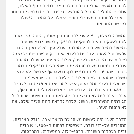
לסיכום מעשי. אחרי הסיכום הזה היינו בסיור נוסף באילת,
אחרי שהתהליך התחיל להתבצע. גילינו דברים מדאיגים ביותר
ובעיני לפחות הם מעמידים סימן שאלה על המשך הפעולה
בשיטה הנוכחית.
המטרה באילת, כפי שאני לפחות מבין אותה, היתה מצד אחד
לתת לעסקים בעיר להתקיים ולתפקד, כאשר ידוע שהעיר
נמצאת במצב של ריחוק ממרכזי אוכלוסין בארץ ואין בה גם
אפשרות להעסיק עובדים פלשתינאים. רק עכשיו מתחיל איזה
פיילוט עם הירדנים. בקיצור, אילת היא עיר שיש לה מחסור
עובדים. תמורת משכורת מינימום שמקבלים בתפקידים כמו
ניקיון ושטיפת כלים בבתי-מלון, כמעט אף ישראלי לא ינוע
מאיפה שהוא חי לעיר אילת כדי לעבוד בה. יש צעירים
ישראלים בענף המלונאות, שיש להם איזה אופציה גם לעתיד
ובמסגרת העבודה המועדפת אחרי צבא מקבלים יותר כסף,
אבל מעבר לזה לא מגיעים רבים. זאת היתה משימה אחת לכל
הגורמים המעורבים, פשוט ללכת לקראת קיום העיר אילת, אם
לא פיתוח העיר.
הדבר השני היה לעשות משהו עם המצב שבו, בגלל הצרכים,
המוכרים על-ידי כולם, מעסיקים לפחות כ-1,500 עובדים
זרים בעסקים השונים: בבתי-מלון, במסעדות, במכבסות.