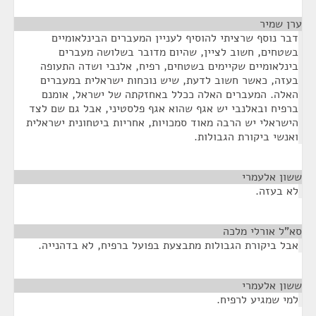
ערן שמיר
¶
דבר נוסף שרציתי להוסיף לעניין המעברים הבינלאומיים
בשטחים, חשוב לציין, שהיום מדובר בשלושה מעברים
בינלאומיים שקיימים בשטחים, רפיח, אלנבי ושדה התעופה
בעזה, כאשר חשוב לדעת, שיש נוכחות ישראלית במעברים
האלה. המעברים האלה ככלל באחזקתה של ישראל, אומנם
ברפיח ובאלנבי יש אגף שהוא אגף פלסטיני, אבל גם שם לצד
הישראלי יש הרבה מאוד סמכויות, אחריות ביטחונית ישראלית
ואנשי ביקורת הגבולות.
ששון אלעמרי
¶
לא בעזה.
סא”ל אורלי מלכה
¶
אבל ביקורת הגבולות מתבצעת בפועל ברפיח, לא בדהנייה.
ששון אלעמרי
¶
למי שמגיע לרפיח.