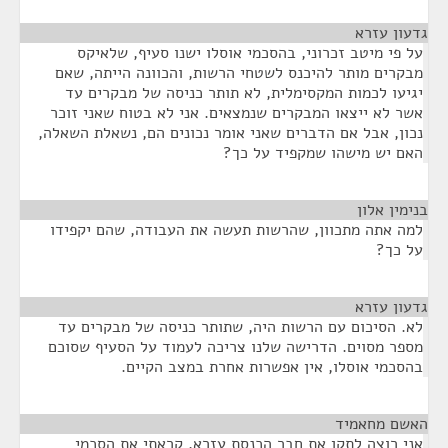
גדעון עזרא
¶
על פי מיטב זכרוני, בהסכמי אוסלו ישנו סעיף, שלאיקס
מבקרים מותר להיכנס לשטחי הרשות, והכוונה הייתה, שאם
יגיעו לכמות המקסימלית, לא תותר כניסה של מבקרים עד
אשר לא ייצאו המבקרים שנמצאים. אני לא בטוח שאני זוכר
נכון, אבל אם הדברים שאני אומר נכונים הם, נשאלת השאלה,
האם יש מישהו שמקפיד על כך?
בנימין אלון
¶
למה אתה מתכוון, שהרשות תעשה את העבודה, שהם יקפידו
על כך?
גדעון עזרא
¶
לא. הסיכום עם הרשות היה, שתותר כניסה של מבקרים עד
מספר מסוים. הדרישה שלנו צריכה לעמוד על הסעיף שסוכם
בהסכמי אוסלו, אין אפשרות אחרת במצב הקיים.
האשם מחאמיד
¶
אני רוצה לתקן את חבר הכנסת עזרא, קראתי את הסכמי