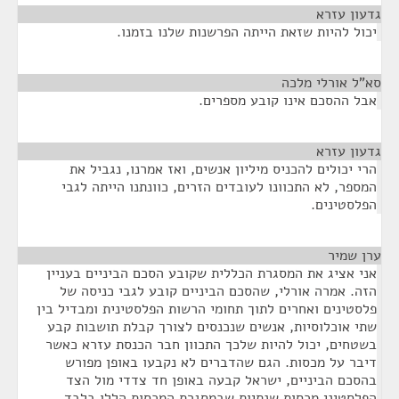
גדעון עזרא
¶
יכול להיות שזאת הייתה הפרשנות שלנו בזמנו.
סא”ל אורלי מלכה
¶
אבל ההסכם אינו קובע מספרים.
גדעון עזרא
¶
הרי יכולים להכניס מיליון אנשים, ואז אמרנו, נגביל את
המספר, לא התכוונו לעובדים הזרים, כוונתנו הייתה לגבי
הפלסטינים.
ערן שמיר
¶
אני אציג את המסגרת הכללית שקובע הסכם הביניים בעניין
הזה. אמרה אורלי, שהסכם הביניים קובע לגבי כניסה של
פלסטינים ואחרים לתוך תחומי הרשות הפלסטינית ומבדיל בין
שתי אוכלוסיות, אנשים שנכנסים לצורך קבלת תושבות קבע
בשטחים, יכול להיות שלכך התכוון חבר הכנסת עזרא כאשר
דיבר על מכסות. הגם שהדברים לא נקבעו באופן מפורש
בהסכם הביניים, ישראל קבעה באופן חד צדדי מול הצד
הפלסטיני מכסות שנתיות שבמסגרת המכסות הללו בלבד