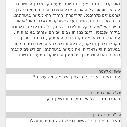
ואין קריטריונים למעבר הבטוח למעט הקריטריון הביטחוני.
לא אני חתמתי על ההסכם, אבל המעבר הבטוח מתייחס לכך,
שהמנועים מלהיכנס, הקריטריון היחיד הוא מניעה ביטחונית.
כל השאר, דהיינו, תושבי עזה שמבקרים לעבור לאיו"ש או
תושבי איו"ש שמבקשים לעבור לעזה, כנ"ל מבקרים ברשיונות
ביקור שנכנסו, דינם כמו תושבים אם הם שוהים באופן חוקי,
אם הרשיון שהם מחזיקים בידם הוא חוקי, דהיינו במהלך
תקופת רשיון הביקור, שבעה חודשי שהייה מעודכנים חוקית
במערכות הישראליות, אין מניעה ביטחונית, הם רשאים לעבור
לתחום יהודה ושומרון, זה מתוך פרוטוקול המעבר הבטוח.
ששון אלעמרי
¶
אם רוצים להאריך את רשיון השהייה, מה עושים?
סא”ל אורלי מלכה
¶
ההסכם מדבר על איך מאריכים רשיון ביקור.
היו"ר יורי שטרן
¶
משרד הפנים חייב לאשר כניסתם של התיירים הללו?