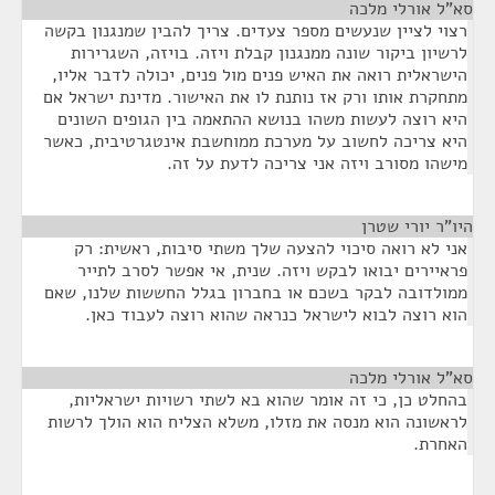
סא”ל אורלי מלכה
¶
רצוי לציין שנעשים מספר צעדים. צריך להבין שמנגנון בקשה
לרשיון ביקור שונה ממנגנון קבלת ויזה. בויזה, השגרירות
הישראלית רואה את האיש פנים מול פנים, יכולה לדבר אליו,
מתחקרת אותו ורק אז נותנת לו את האישור. מדינת ישראל אם
היא רוצה לעשות משהו בנושא ההתאמה בין הגופים השונים
היא צריכה לחשוב על מערכת ממוחשבת אינטגרטיבית, כאשר
מישהו מסורב ויזה אני צריכה לדעת על זה.
היו"ר יורי שטרן
¶
אני לא רואה סיכוי להצעה שלך משתי סיבות, ראשית: רק
פראיירים יבואו לבקש ויזה. שנית, אי אפשר לסרב לתייר
ממולדובה לבקר בשכם או בחברון בגלל החששות שלנו, שאם
הוא רוצה לבוא לישראל כנראה שהוא רוצה לעבוד כאן.
סא”ל אורלי מלכה
¶
בהחלט כן, כי זה אומר שהוא בא לשתי רשויות ישראליות,
לראשונה הוא מנסה את מזלו, משלא הצליח הוא הולך לרשות
האחרת.