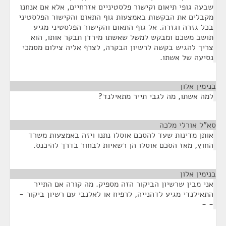
שבעה גופי תיאום וקישור פלסטיניים אזרחיים, אלא אם אנחנו
מקבלים את הבקשות באמצעות גוף התאום והקישור הפלסטיני
בכל גזרה וגזרה. אל גוף התאום והקישור הפלסטיני מגיע
תושב משכם ומבקש למשל שאשתו מירדן תבקר אותו, הוא
צריך להגיש בקשה לרשיון הבקרה, לצרף אליה צילום מסמכי
נסיעה של אשתו.
בנימין אלון
¶
למה אשתו, מה לגבי תייר מתאילנד?
סא”ל אורלי מלכה
¶
אותן מדינות שעד להסכם אוסלו נתנו ויזה באמצעות משרד
החוץ, מאז הסכם אוסלו הן רשאיות לבחור בדרך להיכנס.
בנימין אלון
¶
אני מבין שרשיון הביקור הזה מספיק. מה קורה אם התייר
התאילנדי מגיע לדהנייה, לרפיח או לאלנבי עם רשיון ביקור -
- -