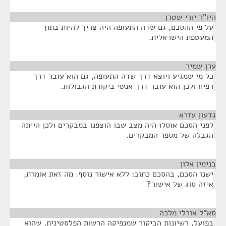
היו"ר יורי שטרן
¶
על פי ההסכם, גם שדה התעופה היה צריך להיות בתוך
המעטפת הישראלית.
ערן שמיר
¶
כל מי שמגיע ויוצא דרך שדה התעופה, גם הוא עובר דרך
רפיח ולכן הוא עובר דרך אנשי ביקורת הגבולות.
גדעון עזרא
¶
לפני הסכם אוסלו היה מצב שבו הוצפנו במבקרים ולכן הייתה
הגבלה של מספר המבקרים.
בנימין אלון
¶
ישנו הסכם, בהסכם כתוב: ללא אישור נוסף. מה זאת אומרת,
איזה סוג של אישור?
סא”ל אורלי מלכה
¶
בפועל, רשיונות הביקור שמנפיקה הרשות הפלסטינית, שהוא