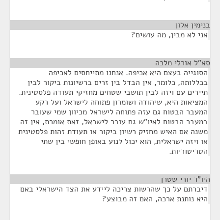
בנימין אלון
¶
אני לא מבין, מה עושים?
סא”ל אורלי מלכה
¶
הסוגייה בעצם היא אכיפה. אנחנו מתייחסים לאכיפה
בכללותה, כלומר, אין הבדל בין זרים ברשיונות ביקור לבין
תיירים עם ויזה לבין תושבי שטחים מחזיקי תעודה פלסטינית.
המציאות היא, שיהודה ושומרון פתוחה לישראל ועל רקע
המעבר הבטוח גם עזה פתוחה לישראל מכיוון שמי שעובר
במעבר הבטוח לאיו"ש גם עובר לישראל, זאת אומרת, אין זה
משנה אם האיש מחזיק רשיון ביקור או תעודת זהות פלסטינית
או ויזה ישראלית, הוא יכול לנוע באופן חופשי בין שתי
הטריטוריות.
היו"ר יורי שטרן
¶
דיברתם על כך שהרשות צריכה ליידע את הצד הישראלי באם
היא נותנת ארכה, האם זה מבוצע?