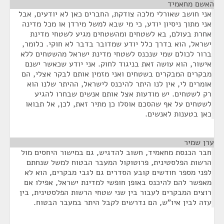
האשם מחאמיד
¶
אני חושב שאורלי מלכה צודקת, החברים כאן לא יודעים, אבל
אני מתוך ניסיון יודע, כי מי שבא למשל מירדן או מכל מדינה
אחרת בעולם, בא לשטחים ומהשטחים מגיע לשטחי מדינת
ישראל, הוא בדרך כלל יודע שמדובר בדבר לא חוקי. כלומר,
ברור לכולם שמי שנכנס לשטחי מדינת ישראל מהשטחים ללא
אישור, הוא עושה זאת בניגוד לחוק. אני יודע שכאשר ישנם
מבקרים המבקרים בשטחים ואני מזמין אותם לבקר אצלי, הם
אומרים לי, אין לנו היתר להיכנס לישראל, ההיתר שלנו הוא
רק לשטחים. יש מודעות אצל אותם אנשים שבחרו להגיע
לשטחים על אף שהסכם אוסלו כן מתיר זאת, לכן, אל תבואו
כאן בטענות לאנשים.
ערן שמיר
¶
חבר הכנסת מחאמיד, חשוב להדגיש, גם במישור היחסים מול
הרשות הפלסטינית, פרוטוקול המעבר הבטוח למשל שנחתם
לפני מספר חודשים קובע הסדרים גם לגבי מבקרים, הוא לא
מאפשר להם להיכנס באופן חופשי למדינת ישראל, אפילו אם
רוצים המבקרים לעבור בין שני שטחי הרשות הפלסטינית, בין
עזה לבין איו"ש, הם נדרשים לקבל היתר במעבר הבטוח.