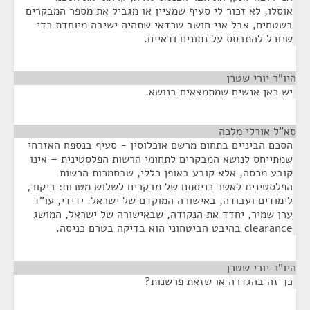
אוסלו, לא זכור לי סעיף שמציין או מגביל את מספר המבקרים
בשטחים, אבל אני חושב שכדאי שתהיה ישיבה מיוחדת כדי
שנוכל להתבסס על נתונים ודאיים.
היו"ר יורי שטרן
¶
יש כאן אנשים שמתמצאים בנושא.
סא”ל אורלי מלכה
¶
הסכם הביניים בתחום מרשם אוכלוסין - סעיף בנספח האזרחי
שמתייחס לנושא המבקרים לתחומי הרשות הפלסטינית – אינו
קובע מכסה, אלא קובע באופן כללי, שבסמכות הרשות
הפלסטינית לאשר כניסתם של מבקרים לשלוש מטרות: ביקור,
לימודים ועבודה, באישורה המוקדם של ישראל. ידידי, עו"ד
ערן שמיר, יחדד את הנקודה, שבאישורה של ישראל, המושג
clearance בהיבט הביטחוני הוא בדיקה בטרם כניסה.
היו"ר יורי שטרן
¶
כך זה בהגדרה או שזאת פרשנות?