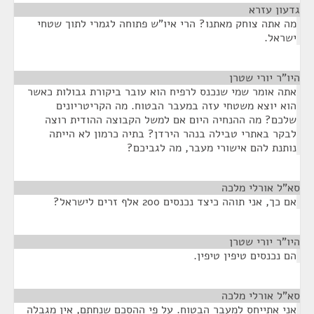
גדעון עזרא
¶
מה אתה צוחק מאתנו? הרי איו"ש פתוחה לגמרי לתוך שטחי
ישראל.
היו"ר יורי שטרן
¶
אתה אומר שמי שנכנס לרפיח הוא עובר ביקורת גבולות כאשר
הוא יוצא משטחי עזה במעבר הבטוח. מה הקריטריונים
שלכם? מה ההנחיה היום אם למשל הקבוצה ההודית רוצה
לבקר באתרי טבילה בנהר הירדן? בתיה כרמון לא הייתה
נותנת להם אישורי מעבר, מה לגביכם?
סא”ל אורלי מלכה
¶
אם כך, אני תוהה כיצד נכנסים 200 אלף זרים לישראל?
היו"ר יורי שטרן
¶
הם נכנסים טיפין טיפין.
סא”ל אורלי מלכה
¶
אני אתייחס למעבר הבטוח. על פי ההסכם שנחתם, אין מגבלה