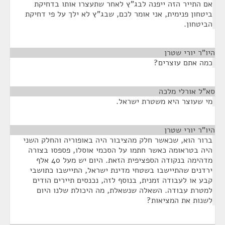
אם התייר הזה ייפנה לבג"ץ לאחר שתעצרו אותו בדחיקת
ביטחון פנימית, אני אומר לכם, שבג"ץ לא ילך על פי דחיקת
הביטחון.
היו"ר יורי שטרן
¶
כמה אתם עוצרים?
סא”ל אורלי מלכה
¶
מי שעוצר היא משטרת ישראל.
היו"ר יורי שטרן
¶
ברור הוא, שכאשר חלק מהציבור היה באופוריה והחלק השני
היה בטראומה כאשר חתמו על הסכמי אוסלו, פספסו בצורה
מדהימה בנקודה הספציפית הזאת. היום יש מעל 40 אלף
ירדנים שהתיישבו בשטחי מדינת ישראל, התיישבו כתושבי
קבע או לעבודה זמנית, בנוסף לזה, נכנסים תיירים הודים
למטרת עבודה. השאלה שנשאלת, מה היכולת שלנו היום
לשנות את המציאות?