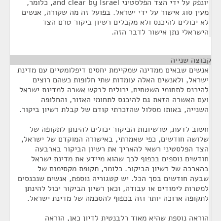
יונפק על ידי הצד הפלסטיני and clear by Israel, כלומר,
מעין סוג אישור על ידי ישראל. בפועל זה מה שקורה, אנשים
לא יכולים להיכנס ולא מקבלים רשיון ביקור טרם הצד
הישראלי נתן אישור לדבר הזה.
קבוצה שנייה
¶
אנשים שבאים ממדינה שמקיימת יחסים דיפלומטיים עם מדינת
ישראל, ולאנשים האלה עומדות שתי חלופות כשהם רוצים
להיכנס לתחומי השטחים, יכולים לבקש אשרה למדינת ישראל
ועם האשרה הזאת גם להיכנס לתחומי האזור, והחלופה
השנייה, באותו מסלול שהזכרתי קודם של קבלת רשיון ביקור.
חשוב לדעת, שרשיונות הביקור יכולים להינתן לתקופה של
שלושה חודשים, כפי שאמרתי, באישורה המוקדם של ישראל,
הצד הפלסטיני רשאי להאריך את רשיון הביקור בארבעה
חודשים נוספים בכפוף לכך שהוא מיידע את מדינת ישראל
בהארכה של רשיון הביקור. כלומר, תקופת מקסימום של
שבעה חודשים בסך הכל. יש קטגוריה נוספת, אנשים שנכנסים
למטרות לימודים או עבודה, וכאן רשיון הביקור יכול להינתן
לתקופה ארוכה יותר וזה בכפוף להסכמה של מדינת ישראל.
הוראה נוספת שהיא מאוד רלבנטית לדיון כאן, הוראה