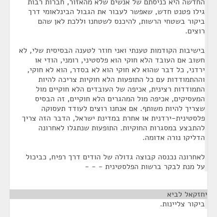
החדשה היא כניסתם של אנשים שלא מהאזור, חברות רבות
גילו פטנט חדש, שאפשר לעבור את הגבול הבינלאומי דרך
ביקור בשטחי הרשות, להיכנס לשטחנו וללכת לאן שהם
רוצים.
בישיבות הקודמות טענתי ואני חוזר לטענה הבסיסית שלי, לא
חשוב אם העובד הלא חוקי הוא פלסטיני, רומני, הודי או
ירדני, כל דבר שהוא לא חוקי הוא לא בסדר, הוא לא חוקי,
וההתמודדות עם כל התופעות הלא חוקיות צריכה להיות
התמודדות רצינית, אכיפה של העובדים הלא חוקיים מול
המעסיקים, אכיפה מול המהגרים הלא חוקיים, זה הבסיס
שצריך להיות משותף. אם אנחנו רוצים לעודד תעסוקה
פלסטינית-ירדנית או אחרת במדינת ישראל, הדבר הזה צריך
להתבצע במסגרות החוקיות. התופעות שנתגלו לאחרונה
הדליקו נורה אדומה.
לאחרונה נכנסה קבוצה גדולה של הודים דרך רפיח, כביכול
על מנת לבקר ברשות הפלסטינית - - -
יחזקאל לביא
¶
ביקור צליינות.