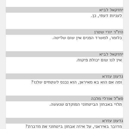
יחזקאל לביא
¶
לעניות דעתי, כן.
היו"ר יורי שטרן
¶
כלומר, למשרד הפנים אין שום שליטה.
יחזקאל לביא
¶
אין לנו שום יכולת פיקוח.
גדעון עזרא
¶
ומה אם הוא בא מאיראן, הוא נכנס לשטחים שלנו?
סא”ל אורלי מלכה
¶
תלוי באבחון הביטחוני המוקדם שנעשה.
גדעון עזרא
¶
מדובר באיראני, על איזה אבחון ביטחוני את מדברת?