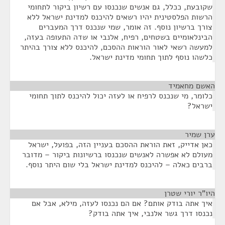
שקובעת, ככלל, גם אנשים שנכנסו עם רשיון ביקור לתחומי
הרשות הפלסטינית יהיו רשאים להיכנס למדינת ישראל ללא
צורך ברשיון נוסף. זה אומר, שמי שנכנס דרך המעברים
הבינלאומיים בשטחים, רפיח, אלנבי או שדה התעופה בעזה,
למעשה רשאי לאור הוראות ההסכם, להיכנס ללא צורך בהיתר
כלשהו נוסף לתוך תחומי מדינת ישראל.
האשם מחאמיד
¶
כלומר, מי שנכנס לרפיח או לעזה יכול להיכנס לתוך תחומי
ישראל?
ערן שמיר
¶
כאן אדייק, זאת הוראת ההסכם בעניין הזה, בפועל, ישראל
מעולם לא אפשרה לאנשים שנכנסו ברשיונות ביקור – מדובר
ברבים כאלה – להיכנס למדינת ישראל בלי שום היתר נוסף.
היו"ר יורי שטרן
¶
איך אתה בודק אותם? אם הם נכנסו לעזה, מילא, אבל אם
נכנסו דרך גשר אלנבי, איך אתה בודק?