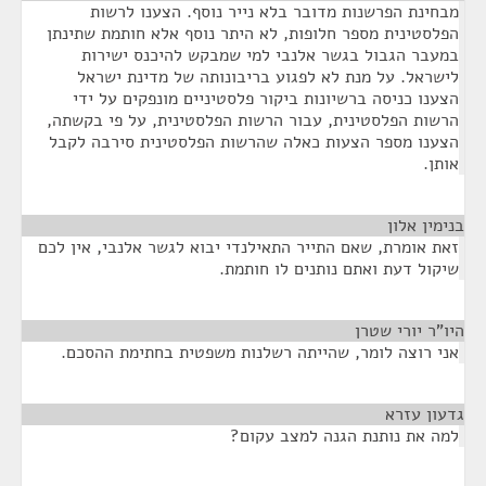
מבחינת הפרשנות מדובר בלא נייר נוסף. הצענו לרשות
הפלסטינית מספר חלופות, לא היתר נוסף אלא חותמת שתינתן
במעבר הגבול בגשר אלנבי למי שמבקש להיכנס ישירות
לישראל. על מנת לא לפגוע בריבונותה של מדינת ישראל
הצענו כניסה ברשיונות ביקור פלסטיניים מונפקים על ידי
הרשות הפלסטינית, עבור הרשות הפלסטינית, על פי בקשתה,
הצענו מספר הצעות כאלה שהרשות הפלסטינית סירבה לקבל
אותן.
בנימין אלון
¶
זאת אומרת, שאם התייר התאילנדי יבוא לגשר אלנבי, אין לכם
שיקול דעת ואתם נותנים לו חותמת.
היו"ר יורי שטרן
¶
אני רוצה לומר, שהייתה רשלנות משפטית בחתימת ההסכם.
גדעון עזרא
¶
למה את נותנת הגנה למצב עקום?