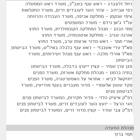
רחל זלצברג - ראש ענף בשב"כ, משרד ראש הממשלה
רפי אביזוב - עוזר השר לעובדים זרים, משרד החקלאות
ציפי שנקמן - מחלקת אכיפה, משרד העבודה והרווחה
עו"ד ג'אן נידם - משרד המשפטים
מתי הכהן - מנהל המחלקה הקונסולרית, משרד החוץ
אורנה שגיב - מחלקת אוטונומיה, משרד החוץ
אורי תמר - ראש מדור ארצות ערב, משרד החוץ
סא"ל עדי אשכנזי - ראש ענף כלכלה באיו"ש, משרד הביטחון
סא”ל אורלי מלכה - ראש ענף מנהל ושירותים, משרד
הביטחון
סגן ערן שמיר - קצין ייעוץ בדבלה, משרד הביטחון
בתיה כרמון - מנהלת מחלקת אשרות, משרד הפנים
יחזקאל לביא - אחראי על האסטרטגיה, משרד הפנים
פקד ששון אלעמרי - מדור מעברים בענף מודיעין, משרד
לביטחון פנים
רפ"ק איציק הלוי - מדור חקירות, המשרד לביטחון פנים
חגי הרצל - יועץ השר לעובדים זרים, משרד לביטחון פנים
רפ"ק צבי שורר - קצין מדור זרים, המשרד לביטחון פנים
מנהלת הוועדה
¶
תמי ברוך