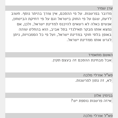
ערן שמיר
¶
מדובר בפרשנות. על פי ההסכם, אין צורך בהיתר נוסף. חשוב
לדעת, שגם על פי החוק בישראל וגם על פי דחיקת הביטחון,
אנשים כאלה לא רשאים להיכנס למדינת ישראל, ולכן, אם
נמצא אותו מבקר תאילנדי בתל אביב, הוא בהחלט שוהה
באופן בלתי חוקי במדינת ישראל, ועל פי כל הסמכויות, ניתן
לגרש אותו ממדינת ישראל.
האשם מחאמיד
¶
אבל מבחינת ההסכם זה בעצם תקין.
סא”ל אורלי מלכה
¶
לא, זה נתון לפרשנות.
בנימין אלון
¶
איזה פרשנות נוספת יש?
סא”ל אורלי מלכה
¶