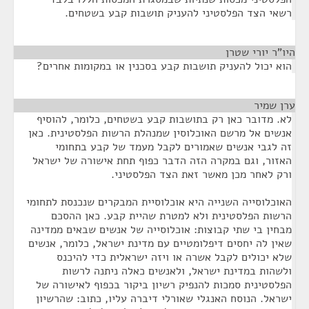
רשאי הצד הפלסטיני להעניק תושבות קבע בשטחים.
היו"ר יורי שטרן
¶
הוא יכול להעניק תושבות קבע בסכנין או במקומות אחרים?
ערן שמיר
¶
לא. מדובר כאן רק בתושבות קבע בשטחים, כלומר, להוסיף
אנשים אל מרשם האוכלוסין שמנהלת הרשות הפלסטינית. כאן
זה לגבי אנשים שאמורים לקבל מעמד של קבע בתחומי
האזור, וגם במקרה הזה הדבר כפוף תחת אישורה של ישראל
ורק לאחר מכן מאשר זאת הצד הפלסטיני.
האוכלוסייה השנייה היא אוכלוסיית המבקרים שנכנסת לתחומי
הרשות הפלסטינית ולא למטרת שהיית קבע. כאן ההסכם
מבחין בי שתי קבוצות: אוכלוסייה של אנשים שבאים ממדינה
שאין לה יחסים דיפלומטיים עם מדינת ישראל, כלומר, אנשים
שלא יכולים לקבל אשרה או ויזה ישראלית כדי להיכנס
ולשהות במדינת ישראל, ולאנשים כאלה ניתנה לרשות
הפלסטינית סמכות להנפיק רשיון ביקור בכפוף לאישורה של
ישראל. הנוסח האנגלי שאורלי דיברה עליו, כתוב: שהרשיון