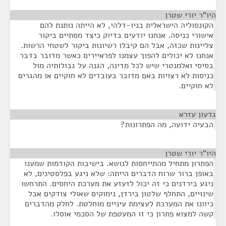
היו"ר יורי שטרן
¶
הקונסוליה הישראלית בניו-דלהי, לא הייתה נותנת להם
אישורי כניסה. אנחנו יודעים בדיוק כיצד מסתיים ביקור
צליינות שכזה, אבל הם קיבלו רשיונות ביקור לשטחי הרשות.
אנחנו לא יכולים להפוך עצמנו לפראיירים כאשר מדובר בדבר
בסיסי ואלמנטרי שיש לכל מדינה, הגנה על גבולותיה מול
כניסות לא רצויות באם מדובר בעובדים לא חוקיים או מהגרים
לא חוקיים.
גדעון עזרא
¶
הבעיה ידועה, מה הפתרונות?
היו"ר יורי שטרן
¶
הפתרון מתחיל מהתייחסות לנושא. בישיבות הקודמות שמענו
באופן ברור שרוח הדברים הייתה: שלא ניגע בפלסטינים, לא
ניגע בירדנים כי זה יכול לזעזע את מערכת היחסים. התרחשו
שינויים, התחלף שלטון בירדן, נימוקים שאולי צודקים אבל
כיוונו את המערכת לעצימת עיניים מוחלטת. לחלק מהדברים
קשה למצוא פתרון כי זו המעטפת של הסכמי אוסלו.