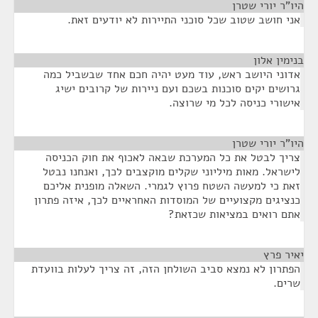
היו"ר יורי שטרן
¶
אני חושב שטוב שכל סוכני התיירות לא יודעים זאת.
בנימין אלון
¶
אדוני היושב ראש, עוד מעט יהיה חכם אחד שבשביל כמה
גרושים יקים סוכנות בשכם ועם ניירות של קרובים ישיג
אישורי כניסה לכל מי שרוצה.
היו"ר יורי שטרן
¶
צריך לבטל את כל המערכת שבאה לאכוף את חוק הכניסה
לישראל. מאות מיליוני שקלים מוקצבים לכך, ואנחנו נבטל
זאת כי למעשה השטח פרוץ לגמרי. השאלה מופנית אליכם
כנציגים מקצועיים של המוסדות האחראיים לכך, איזה פתרון
אתם רואים במציאות שכזאת?
יאיר פרץ
¶
הפתרון לא נמצא סביב השולחן הזה, זה צריך לעלות בוועדת
שרים.