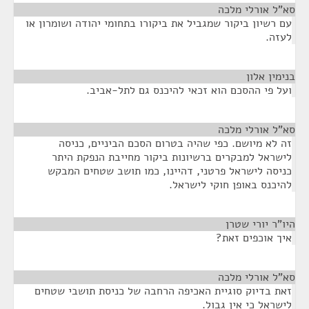
סא”ל אורלי מלכה
¶
עם רשיון ביקור שמגביל את ביקורו בתחומי יהודה ושומרון או
לעזה.
בנימין אלון
¶
ועל פי ההסכם הוא זכאי להיכנס גם לתל-אביב.
סא”ל אורלי מלכה
¶
זה לא מיושם. כפי שהיה בטרום הסכם הביניים, כניסה
לישראל למבקרים ברשיונות ביקור מחייבת הנפקת היתר
כניסה לישראל פרטני, דהיינו, כמו תושב שטחים המבקש
להיכנס באופן חוקי לישראל.
היו"ר יורי שטרן
¶
איך אוכפים זאת?
סא”ל אורלי מלכה
¶
זאת בדיוק סוגיית האכיפה הרחבה של כניסת תושבי שטחים
לישראל כי אין גבול.