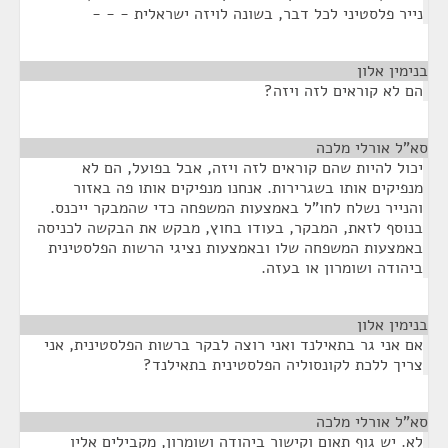
נייר פלסטיני לכל דבר, בשונה לויזה ישראלית - - -
בנימין אלון
¶
הם לא קוראים לזה ויזה?
סא”ל אורלי מלכה
¶
יכול להיות שהם קוראים לזה ויזה, אבל בפועל, הם לא
מנפיקים אותו בשגרירות. אנחנו מנפיקים אותו פה באזור
והנייר נשלח לחו"ל באמצעות המשפחה כדי שהמבקר ייכנס.
בנוסף לזאת, המבקר, בעודו בחוץ, מבקש את הבקשה לכניסה
באמצעות המשפחה שלו ובאמצעות נציגי הרשות הפלסטינית
ביהודה ושומרון או בעזה.
בנימין אלון
¶
אם אני גר בתאילנד ואני רוצה לבקר ברשות הפלסטינית, אני
צריך ללכת לקונסוליה הפלסטינית בתאילנד?
סא”ל אורלי מלכה
¶
לא. יש גוף תאום וקישור ביהודה ושומרון, מקבילים אליו