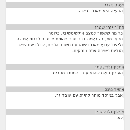
יעקב ניזרי
¶
הבעיה היא מאוד רגישה.
היו"ר יורי שטרן
¶
כל מה שקשור למצב אולטימטיבי, כלומר
חי או מת, זה באמת דבר טכני שאתם צריכים לבנות את זה
וליצור ערוץ מאוד פשוט עם משרד הפנים, שכל פעם שיש
הודעת פטירה אתם מוחקים.
אוילין ולדשטיין
¶
העניין הוא כשהוא עובר למוסד מהבית.
אופיר פינס
¶
אבל במוסד מותר להיות עם עובד זר.
אוילין ולדשטיין
¶
לא.