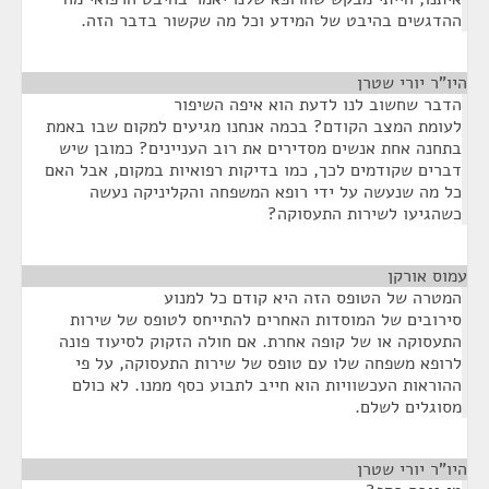
ההדגשים בהיבט של המידע וכל מה שקשור בדבר הזה.
היו"ר יורי שטרן
¶
הדבר שחשוב לנו לדעת הוא איפה השיפור
לעומת המצב הקודם? בכמה אנחנו מגיעים למקום שבו באמת
בתחנה אחת אנשים מסדירים את רוב העניינים? כמובן שיש
דברים שקודמים לכך, כמו בדיקות רפואיות במקום, אבל האם
כל מה שנעשה על ידי רופא המשפחה והקליניקה נעשה
כשהגיעו לשירות התעסוקה?
עמוס אורקן
¶
המטרה של הטופס הזה היא קודם כל למנוע
סירובים של המוסדות האחרים להתייחס לטופס של שירות
התעסוקה או של קופה אחרת. אם חולה הזקוק לסיעוד פונה
לרופא משפחה שלו עם טופס של שירות התעסוקה, על פי
ההוראות העכשוויות הוא חייב לתבוע כסף ממנו. לא כולם
מסוגלים לשלם.
היו"ר יורי שטרן
¶