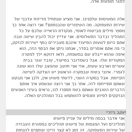
למגר תופעות אלה.
אלה המשימות שלפנינו. אני מציע שנתחיל מדיווח עדכני של
שירות התעסוקה. מה השיפורים שהכנסתם? אני רוצה אחר כך
מספר מילים מביטוח לאומי, מנקודת הראייה שלכם על כל
התהליך ובדבר התשלומים. אני עדיין יכול להבין שיטה שבה
אתם היום לשעות הסיעוד אינכם מעבירים כסף ישירות לנזקק,
כי פה אתם אומרים בסדר, אנחנו ניתן את הכסף הזה, הוא
איפה שהוא ייבלע שם במשפחה, ולאו דווקא ילך למטרה
המקורית שלו. אבל כשמדובר בסיעוד, עובד שגר בבית
עשרים וארבע שעות, אזי אני חושב שהמצב שלו הוא שונה
לגמרי. אינני בטוח שבמקרה הראשון יש הצדקה לשיטה
הקיימת. אבל במקרה השני, לדעתי פשוט אין, ולכן אני מבקש
שאתם תתייחסו לזה. אחר כך אני רוצה שנשמע איך אותם
הדברים הטובים שאתם בטח תספרו לנו, נראים בעיני האנשים
הנזקקים לסיוע ומנסים להשתמש בכל המהלכים האלה.
יעקב ניזרי
¶
אני אדבר בכמה מילים על עניין פישוט
תהליכים ועל המגמות של פישוט תהליכים במסגרת העבודה
של שירות התעסוקה. זה זמן לא קצר היינו שותפים להנחות