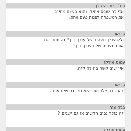
היו"ר יורי שטרן
¶
אזי זה טופס אחיד, והוא בעצם מחייב
את המשפחה לפנות פעם אחת.
קריאה
¶
ולא צריך תצהיר של עורך דין? זה חוסך גם
את התצהיר של העורך דין?
עמוס אורקן
¶
אין שום קשר בין זה לזה.
קריאה
¶
זהו דבר אלמנטרי שאנחנו דורשים אותו.
בלה צור
¶
זה כולל נכים חדשים או גם ישנים ?
עמוס אורקן
¶