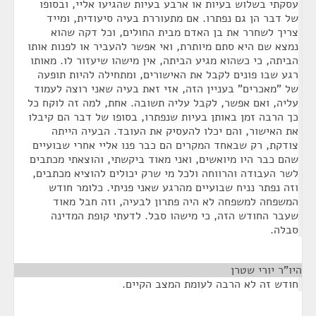
עסקתי בשלוש בעיות או ארבע בעיות שהגיעו אליי, ובסופו
של דבר הן גם נפתרו. אם מתעוררת בעיה סיעודית, ומייד
צריך לשחרר את בן האדם מבית החולים, וכל דקה שהוא
נמצא שם היא סתם מיותרת, ואי אפשר להעביר או לפנות אותו
הביתה, כי כשהוא מגיע הביתה, אין מישהו שיעזור לו. מאותו
רגע שבו פונים לקבל את האישורים, ומתחילה להיות תופעה
של "מאכרים" בעניין הזה, אזי זאת בעיה שאני רוצה לעמוד
עליה, ואם אפשר, לקבל עליה תשובה. אחת, למה זה לוקח כל
כך הרבה זמן באותן בעיות שנפתרו, בסופו של דבר הם קיבלו
את האישור, והם יכלו להעסיק את העובד. הבעיה הייתה
צודקת, רק שבאחד המקרים הם כבר פנו אליי אחרי שבועיים
שהם כבר היו מיואשים, ואני מאוד ביקשתי, והוצאתי מכתבים
לשר העבודה והרווחה ולכל מי שרק יכולים להוציא מכתבים,
וזה נפתר נניח שבועיים מהרגע שאני פניתי. כלומר חודש
המשפחה למשפחה לא היה פתרון לבעיה, וזה חבל מאוד
שעבר החודש הזה, כי מישהו סבל. לדעתי קופת המדינה
סבלה.
היו"ר יורי שטרן
¶
חודש זה לא הרבה לעומת המצב הקיים.