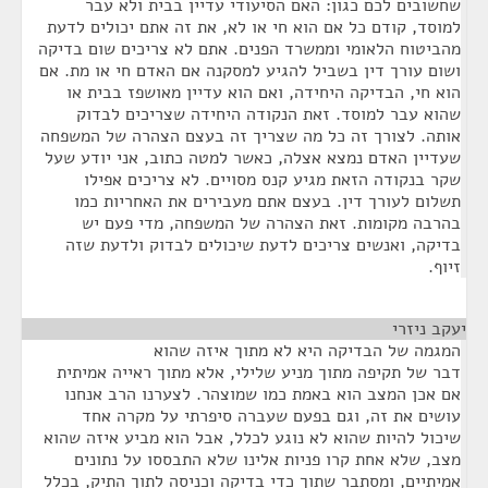
שחשובים לכם כגון: האם הסיעודי עדיין בבית ולא עבר
למוסד, קודם כל אם הוא חי או לא, את זה אתם יכולים לדעת
מהביטוח הלאומי וממשרד הפנים. אתם לא צריכים שום בדיקה
ושום עורך דין בשביל להגיע למסקנה אם האדם חי או מת. אם
הוא חי, הבדיקה היחידה, ואם הוא עדיין מאושפז בבית או
שהוא עבר למוסד. זאת הנקודה היחידה שצריכים לבדוק
אותה. לצורך זה כל מה שצריך זה בעצם הצהרה של המשפחה
שעדיין האדם נמצא אצלה, כאשר למטה כתוב, אני יודע שעל
שקר בנקודה הזאת מגיע קנס מסויים. לא צריכים אפילו
תשלום לעורך דין. בעצם אתם מעבירים את האחריות כמו
בהרבה מקומות. זאת הצהרה של המשפחה, מדי פעם יש
בדיקה, ואנשים צריכים לדעת שיכולים לבדוק ולדעת שזה
זיוף.
יעקב ניזרי
¶
המגמה של הבדיקה היא לא מתוך איזה שהוא
דבר של תקיפה מתוך מניע שלילי, אלא מתוך ראייה אמיתית
אם אכן המצב הוא באמת כמו שמוצהר. לצערנו הרב אנחנו
עושים את זה, וגם בפעם שעברה סיפרתי על מקרה אחד
שיכול להיות שהוא לא נוגע לכלל, אבל הוא מביע איזה שהוא
מצב, שלא אחת קרו פניות אלינו שלא התבססו על נתונים
אמיתיים, ומסתבר שתוך כדי בדיקה וכניסה לתוך התיק, בכלל