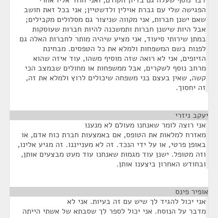
דבר נוסף שעלה גם בדיון הקודם, ואני חוזר אליו אחרי
הפגישה שלי עם גברת אוילין ולדשטיין; אני בכל זאת חושב
שאם ישנן חברות, אני מקווה שניצור גם מסלולים מקבילים;
אבל היות שישנן חברות ותמשכנה להיות חברות שעוסקות
במתן שירותי סיעוד, אני מציע שיהיה מותר לחברות האלה גם
לפנות בשם המשפחות ולמלא את כל הטפסים. מבחינת
הזיופים, אני לא רואה שזה מוסיף משהו, עוד איזה שהוא
מרחב נוסף לשקרים, אבל ממשפחות או מחולים שבמצב הכי
קשה, שאין בעצם בני משפחה שיכולים לרוץ ולמלא את זה,
זה יחסוך.
יעקב ניזרי
¶
אני רוצה לומר שאנחנו מעולם לא מנענו
מאזרח למלאות את הטופס, אם באמצעות חברת כוח אדם, או
באופן פרטי, או על ידי הנכד. זה לא מענייננו. זה מגיע אלינו,
וזה מטופל. ישנן עוד מגמות שאנחנו עוד מעט מבצעים אותן,
ובחודש האחרון ביצענו אותן.
אופיר פינס
¶
אני יכול להגיד לך שיש עם זה בעיות. אני לא
מדבר על הנוסח. אני יכול לספר לך שסבתא של אשתי הייתה