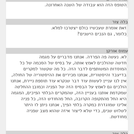
הטופס הזה הוא עבודה של השנה האחרונה.
בלה צור
¶
זאת אומרת שעכשיו כולם יצטרכו למלא.
כלומר, גם הנכים הישנים?
עמוס אורקן
¶
לא. נעשה פה הפרדה. אנחנו מדברים על מגמה
חדשה שהולכים לאמץ אותה, על בסיס של הסכמה של כל
המוסדות המשותפים לדבר הזה. כל מה שקשור למקרים
בדיעבד והיסטורית, אנחנו מכירים את ההיסטוריה של החולה,
אין לנו עניין לעשות עוד דבר שנקרא עוד תוספת ניירת, אנחנו
הולכים גם לאמץ על הבסיס הזה של הפניה וכמובן ההחלטה
שמקדמת אותנו בעניין הזה, שהמקרים הבלתי הפיכים, המגמה
היא החל מהתקופה הקרובה, החל מהחודש הזה, כל פניה
אלינו שמוגדרת כמקרה בלתי הפיך, אנחנו ניתן לו היתר
לשלוש שנים, כדי שלא ליצור איזה שהוא מצב שפניה
מחודשת.
בלה צור
¶