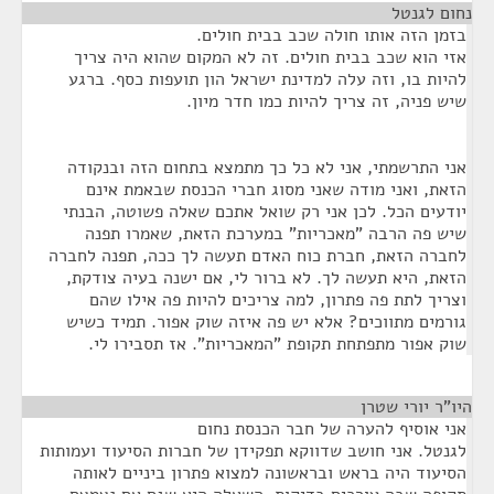
נחום לגנטל
¶
בזמן הזה אותו חולה שכב בבית חולים.
אזי הוא שכב בבית חולים. זה לא המקום שהוא היה צריך
להיות בו, וזה עלה למדינת ישראל הון תועפות כסף. ברגע
שיש פניה, זה צריך להיות כמו חדר מיון.
אני התרשמתי, אני לא כל כך מתמצא בתחום הזה ובנקודה
הזאת, ואני מודה שאני מסוג חברי הכנסת שבאמת אינם
יודעים הכל. לכן אני רק שואל אתכם שאלה פשוטה, הבנתי
שיש פה הרבה "מאכריות" במערכת הזאת, שאמרו תפנה
לחברה הזאת, חברת כוח האדם תעשה לך ככה, תפנה לחברה
הזאת, היא תעשה לך. לא ברור לי, אם ישנה בעיה צודקת,
וצריך לתת פה פתרון, למה צריכים להיות פה אילו שהם
גורמים מתווכים? אלא יש פה איזה שוק אפור. תמיד כשיש
שוק אפור מתפתחת תקופת "המאכריות". אז תסבירו לי.
היו"ר יורי שטרן
¶
אני אוסיף להערה של חבר הכנסת נחום
לגנטל. אני חושב שדווקא תפקידן של חברות הסיעוד ועמותות
הסיעוד היה בראש ובראשונה למצוא פתרון ביניים לאותה