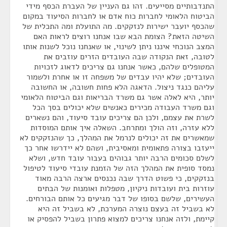
התנדבותיים מסייעים. זהו גם העניין של העברת הכסף מידי
הביטוח הלאומי לחברות כוח אדם או לחברות הסיעוד במקום
שהכסף יועבר ישירות לנזקקים. מה התועלת ומה התכלית של
השיטה הזאת? הצומת הבא שבו אנחנו רוצים לראות האם
המצב הנוכחי איננו ניתן לשינוי, או שאנחנו נוכל לשנות אותו
לטובה, זאת הנקודה שבה העובדים הזרים עוזבים את
המטופלים שלהם, כאשר אנחנו גם צריכים לדאוג לזכויות
העובדים; שלא יהיו עבדים של משפחה זו או אחרת ולשמור
עליהם כנגד ניצול. הדאגה הלא פחות חשובה, או החשובה
יותר, היא לאלה אשר גם משרד הבריאות וגם הביטוח הלאומי
וגם משרד העבודה מכירים כאנשים שלא יכולים בסך הכל
לשרת את עצמם, ולכן הם צריכים עובד סיעוד, והם נשארים
ללא עזרה, וזה הולך ומתרחב. השאלה איך אותם המוסדות
שמאשרים את זה יכולים לנרמל את המהלך, כך שהנזקקים לא
ייעזבו בצורה פתאומית ומאסיבית, ושהם לא יידרשו אחר כך
לשלם סכומים הרבה יותר גבוהים בעבור עובד חדש, ושלא
נמסד סופית את המהלך הזה של הזמנת עובדי סיעוד לטיפול
בנזקקים, כי פשוט הדרך שבה נכנסים ארצה הרבה מאוד
עוזרות בית ועובדות ניקיון, מטפלות ואומנות של הבתים
העשירים, שלשם בסופו של דבר מגיעים כל אותם הבורחים.
לא בשביל זה בעצם נוצרה המערכת, לא בשביל זה היא
קיימת, ולזה אנחנו צריכים למצוא פתרון בשביל להפסיק או