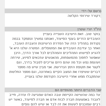
נרשם על-ידי
¶
רקורד שירותי הקלטה
היו"ר יורי שטרן
¶
בוקר טוב. זאת הישיבה השנייה בעניין
העובדים הזרים בענף הסיעוד, ואנחנו נמשיך ונתמקד בכמה
נקודות בתהליך הזה של הסדרת הרשיונות והעברת העובד,
ואחר כך עזיבת העובדים את המטופלים. המטרה שלנו היא א'
להגיע לפישוט התהליכים והמהלכים לכל אורך הדרך, היכן
שאפשר לחסוך מהמשפחות, מהאנשים שזכאים לסיוע, טירחה
ועוגמת נפש וכל מה שהם היום צריכים לסבול בדרך, וגם
לקצר את תקופת הזמן הנדרשת. אני מבין שיש פה מספר
דברים ששיפרו את המצב הקיים באחרונה, וגם מספר החלטות
שהתקבלו ממש אחרי הישיבה הקודמת שלנו בעניין.
שני הדברים היותר מהותיים הם
¶
עד כמה שהשיטה הקיימת שבה האדם שמגיעה לו עזרה, חייב
לעבוד באמצעות חברה לכוח אדם או חברה לסיעוד, כאשר יש
רבים שמוכנים לעשות את זה לבד או שיש להם גופים