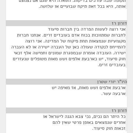
תקופה שבה עורכים בדיקות. השאלה היא שגם אם נצמצם
אותה, היא בכל זאת תיקח שבועיים או שלושה.
דורון רז
¶
אני רוצה לעשות הפרדה בין חברות סיעוד
לחברות שמתווכות בכוח אדם בעובדים זרים. אנחנו חברות
מקצועיות שנמצאות תחת פיקוח של המדינה. אני רוצה
להתייחס לנקודה שעולה כאן של העברה ישירה או לא העברה
ישירה. העובדה אומרת שבמסגרת שמונים וחמישה אלף זכאי
חוק סיעוד, יש כארבעת אלפים ושש מאות מטופלים שנעזרים
בעובדים זרים.
היו"ר יורי שטרן
¶
ארבעת אלפים ושש מאות, אז מאיפה יש
ארבעה עשר.
דורון רז
¶
כל היתר הם נכים, נכי צבא הגנה לישראל או
אחרים שנמצאים באופן פרטי שאין להם
זכאות חוק סיעוד.