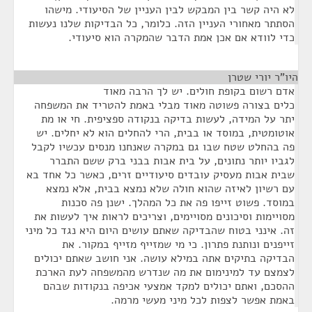
לא היה קשר בין המבקש לבין העניין של הסיעודי. מישהו
הסתתר מאחורי העניין הזה. כלומר, כל הבדיקות שלנו נעשות
כדי לוודא אם אכן אמת הדבר שהמקרה הוא סיעודי.
היו"ר יורי שטרן
¶
אדם רשום בקופת חולים. יש לך הרבה מאוד
כלים בצורה פשוטה מאוד מבלי באמת להטריד את המשפחה
יתר על המידה, לעשות בדיקה בנקודה ספציפית. חי או מת
אוטומטית, במוסד או בבית, הרי להחלים הוא לא יחלים. יש
פה בהחלט שטח שבו גם במקרה שאנחנו מנסים עכשיו לקבל
לגביו יותר נתונים, על בית אבות בבני ברק ששם התברר
שבית אבות מעסיק עובדים סיעודיים זרים, כאשר כל אחד בא
עם רשיון לאיזה שהוא חולה שלא נמצא בבית, אלא נמצא
במוסד. פשוט זייפו פה את כל המהלך. ישנן פה סכנות
מסויימות וסיכונים מסויימים, וצריכים לראות איך לעשות את
זה. אינני בטוח שהבדיקה שאתם עושים היום היא נגד כל מיני
זייפנים ונותנת פתרון. כי מי שמזייף מזייף במקור. את
הבדיקה בתיקים אתה במילא עושה. אני חושב שאתם יכולים
לצמצם עד למינימום את מה שנדרש מהמשפחה לעת הארכת
ההסכם, ואתם יכולים למקד אמצעי אכיפה בנקודות שבהם
באמת אפשר לצפות לכל מיני מעשי מרמה.