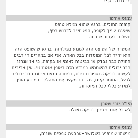
מי גובה כסף?
עמוס אורקן
¶
קופות החולים. ברגע שהוא ממלא טופס
שאיננו שייך לקופה, הוא חייב לדרוש כסף,
תשלום בעבור שירות.
המטרה של הטופס הזה למנוע כפילויות. ברגע שהטופס הזה
הוא יחיד לכל המוסדות בכל הארץ, אזי אם במקרים די רבים
החולה כבר נבדק או בביטוח לאומי או בקופה, כי אז אנחנו
כבר יכולים להשתמש במידע הזה באופן אוטומטי. אין צריכים
לעשות בדיקה נוספת וחוזרת, ובצורה כזאת אנחנו כבר יכולים
לנצל, החומר קיים, זה כבר מקצר את התהליך. המידע הופך
למידע כללי לכל המוסדות.
היו"ר יורי שטרן
¶
לא כל אחד מזמין בדיקה משלו.
עמוס אורקן
¶
מישהו שמופיע בשלושה-ארבעה טפסים שונים,