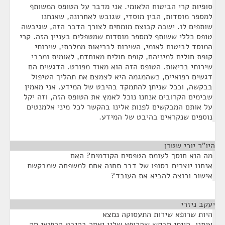
סופיות קרי הביטוח הלאומי. אני מדבר על הטופס המשותף
למספר מוסדות, הבין מוסדי, שגובש לאחרונה, שאנחנו
שותפים לו. ישבה קבוצת מומחים לצורך הדבר הזה, שגיבשה
טופס כללי ששותף למספר מוסדות שמטפלים בעניין הזה. קרי
המוסד לביטוח לאומי, השירות לבריאות ממלכתי, שירותי
קופת חולים למיניהם, קופת חולים מאוחדת, לאומית ומכבי
שירותי בריאות. הטופס הזה הוא מאוד מפורט. הדגשים הם
דגשים רפואיים, כשהמגמה היא לצמצם את תהליך הטיפול
בבקשה, וככל שניתן להתמקד בהיבט של המידע. אני מאמין
שבימים הקרובים אנחנו נוכל לאמץ את הטופס הזה, וזה יקל
על אותם המבקשים לפנות אלינו בהקשר לכל מיני אלמנטים
נוספים שנקראים בהיבט של המידע.
היו"ר יורי שטרן
¶
מה הוא חוסך לעומת הטפסים הקודמים? האם
אנחנו יוצרים בסופו של דבר תחנה אחת למשפחה שמבקשת
אישור ורוצה להביא את העובד?
יעקב ניזרי
¶
היות שרופא שירות התעסוקה נמצא
איתנו, הייתי מבקש שהרופא שלנו יאמר בהיבט הרפואי מה