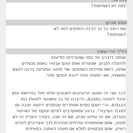
למה לא לצמיתות?
עמוס אורקן
¶
את רוצה כל כך הרבה נימוקים למה לא
לצמיתות?
היו"ר יורי שטרן
¶
אנחנו דיברנו על כמה אפשרויות לפישוט
ולהקלה לנכים. אפשרות אחת שהם עכשיו באמת מנצלים
אותה, וזאת אחידות הטפסים. אני חושב שמגיעה ברכה לעצם
המאמץ, ואני מקווה שזה ייכנס לתוקף מהר.
דבר שני זה המשך הרשיונות לאנשים שלא יחול בוודאות שום
שינוי לטובה במצבם, ודיברנו על כך שאפשר לעשות כמו
הבנקים. הרי ישנם גופים מסחריים שנותנים דוגמה טובה גם
למגזר הציבורי. ברגע שמתקרבים לסיום תוקפו של האישור
הקודם, אם זה שלוש שנים, אם זה שנה, לצורך העניין זה לא
חשוב, אתם אוטומטית שולחים תזכורת לכך שצריכים לחדש
רשיון. אתם מבקשים למלא אם משהו השתנה בסעיפים