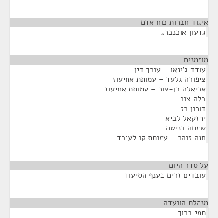
איגוד חברות כוח אדם
¶
גדעון אוכנברג
מוזמנים
¶
עודד ג'ינאו – עורך דין
ציפורה גלעד – עמותת אחיעוז
אריאלה בן-צור – עמותת אחיעוז
בלה צור
דורון רז
יחזקאל לביא
שמחה בניטה
חנה זוהר – עמותת קו לעובד
על סדר היום
¶
עובדים זרים בענף הסיעוד
מנהלת הוועדה
¶
תמי ברוך