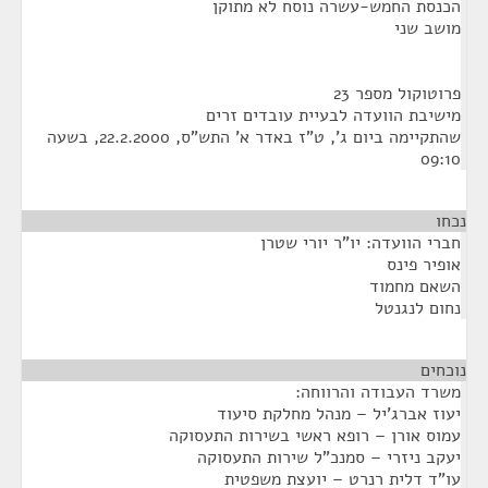
הכנסת החמש-עשרה נוסח לא מתוקן
מושב שני
פרוטוקול מספר 23
מישיבת הוועדה לבעיית עובדים זרים
שהתקיימה ביום ג', ט"ז באדר א' התש"ס, 22.2.2000, בשעה
09:10
נכחו
חברי הוועדה: יו"ר יורי שטרן
אופיר פינס
השאם מחמוד
נחום לנגנטל
נוכחים
¶
משרד העבודה והרווחה:
יעוז אברג'יל – מנהל מחלקת סיעוד
עמוס אורן – רופא ראשי בשירות התעסוקה
יעקב ניזרי – סמנכ"ל שירות התעסוקה
עו"ד דלית רנרט – יועצת משפטית