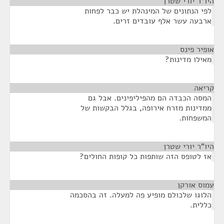
היו"ר יורי שטרן
¶
לפי הנתונים של המינהלת יש כבר לפחות
ארבעה עשר אלף עובדים זרים.
אופיר פינס
¶
מאילו מדינות?
קריאה
¶
המסה הכבדה הם מהפיליפינים. אבל גם
ממדינות מזרח אירופה, בגלל הבקשות של
המשפחות.
היו"ר יורי שטרן
¶
אז לטופס הזה שותפות כל קופות החולים?
עמוס אורקן
¶
הלוגו שלכולם מופיע פה למעלה. זה בהסכמה
כללית.