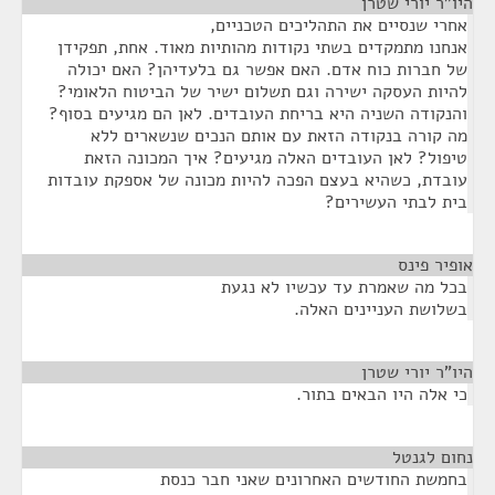
היו"ר יורי שטרן
¶
אחרי שנסיים את התהליכים הטכניים,
אנחנו מתמקדים בשתי נקודות מהותיות מאוד. אחת, תפקידן
של חברות כוח אדם. האם אפשר גם בלעדיהן? האם יכולה
להיות העסקה ישירה וגם תשלום ישיר של הביטוח הלאומי?
והנקודה השניה היא בריחת העובדים. לאן הם מגיעים בסוף?
מה קורה בנקודה הזאת עם אותם הנכים שנשארים ללא
טיפול? לאן העובדים האלה מגיעים? איך המכונה הזאת
עובדת, כשהיא בעצם הפכה להיות מכונה של אספקת עובדות
בית לבתי העשירים?
אופיר פינס
¶
בכל מה שאמרת עד עכשיו לא נגעת
בשלושת העניינים האלה.
היו"ר יורי שטרן
¶
כי אלה היו הבאים בתור.
נחום לגנטל
¶
בחמשת החודשים האחרונים שאני חבר כנסת