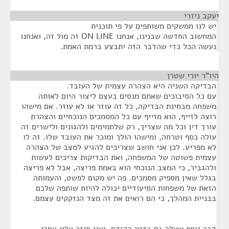
יעקב ניזרי
¶
יש לנו ממשקים משותפים על פי תוכנית
המחשוב החדשה שבנינו, אנחנו ON LINE זה מול זה, ואנחנו
נעשה הכל כדי שהדבר הזה יתבצע ברמת האמת.
היו"ר יורי שטרן
¶
הבדיקה השניה היא הצהרה עצמית של העובד.
עם כל הסיבוכים שאתם מנסים בעצם ליצור היום לאותה
משפחה מבחינת הבדיקה, כל זה עוזר או לא עוזר. אם מישהו
רוצה לזייף, הוא מזייף עם כל המסמכים הנוכחיים והצהרת
עורך דין וכל מה שצריך, רק שלתמימים ולהגונים ולישרים זה
עולה כסף וטרחה, ומישהו הולך ומוכר את העובד שלו. זה לו
לא מפריע. לכן אני חושב שצריכים להגיע למצב של הצהרה
עצמית פשוטה של המשפחה, ואת הבדיקות צריכים לעשות
ולהגביר, כי המצב הנוכחי הוא באמת פריצה, אבל לא פריצה
בגלל שאין מספיק מסמכים. פה יש מקום לפשט, והעמותה
הזאת של משפחות הסיעודיים יכולה להיות שותפה שלכם
בבניית המהלך, כי הם רואים את זה מצד הנזקקים עצמם.