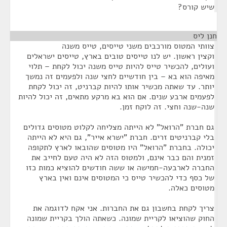
שיש קורס?
חנן ליס
¶
צוותי המטוס מורכבים משני טייסים, טייס משנה
וקצין ראשון. יש לנו טייסים טובים בארץ, טייסים ישראלים
ועולים, להכשיר טייס להיות טייס משנה יכול לקחת – תלוי
מאיפה הוא בא – בין חודשיים לחצי שנה ולפעמים זה נמשך
יותר. עד שאתה מכשיר אותו להיות קברניט, זה יכול לקחת
לפעמים ארבע שנים. אם הוא בא מרקע מתאים, זה יכול להיות
שנה-שנה וחצי. זה לוקח זמן.
גם חברת "הרואל" לא הייתה מצליחה לקלוט מטוסים גדולים
בלי קברניטים זרים. חברת "ישרא אייר", גם היא לא הייתה
יכולה. בחברת "הרואל" היו מטוסים שהובאו לארץ לתקופה
זמנית והם כבר אינם, ולמטוס הזה לא היה טעם לחייב את
החברה לארבעה-חמישה או ששה חודשים להוציא כמות כזו
של כסף כדי להכשיר טייס כי המטוסים אינם ואין בארץ
מטוסים כאלה.
צריך לקחת בחשבון גם את החברות. אני אקח לדוגמה את
החוק שהוציאו לקריית שמונה. כשאתה הולך בקריית שמונה