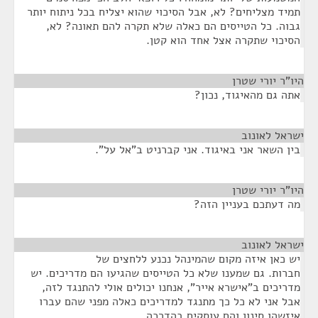
תמיד מצליחים? לא, אבל הסיכוי שהוא יצליח בכל ניתוח יותר
גבוה. כל הטייסים הם כאלה שלא תקרה להם תאונה? לא,
הסיכוי שתקרה אצל אחד הוא קטן.
היו"ר יורי שטרן
¶
אתה גם מהאיגוד, נכון?
ישראל לאונוב
¶
בין השאר אני באיגוד. אני קברניט ב"אל על".
היו"ר יורי שטרן
¶
מה דעתכם בעניין הזה?
ישראל לאונוב
¶
יש כאן איזה מקום שהמינהל נכנע ללחצים של
חברות. גם שמענו שלא כל הטייסים שהגיעו הם מדריכים. יש
מדריכים ב"אישרא אייר", אנחנו יכולים אולי להתנגד לזה,
אבל אני לא כל כך מתנגד למדריכים כאלה מפני שהם עברו
איזשהו סינון והם עוסקים בהדרכה.