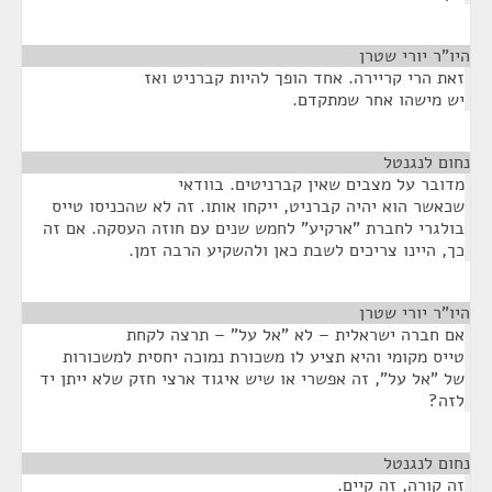
היו"ר יורי שטרן
¶
זאת הרי קריירה. אחד הופך להיות קברניט ואז
יש מישהו אחר שמתקדם.
נחום לנגנטל
¶
מדובר על מצבים שאין קברניטים. בוודאי
שכאשר הוא יהיה קברניט, ייקחו אותו. זה לא שהכניסו טייס
בולגרי לחברת "ארקיע" לחמש שנים עם חוזה העסקה. אם זה
כך, היינו צריכים לשבת כאן ולהשקיע הרבה זמן.
היו"ר יורי שטרן
¶
אם חברה ישראלית – לא "אל על" – תרצה לקחת
טייס מקומי והיא תציע לו משכורת נמוכה יחסית למשכורות
של "אל על", זה אפשרי או שיש איגוד ארצי חזק שלא ייתן יד
לזה?
נחום לנגנטל
¶
זה קורה, זה קיים.