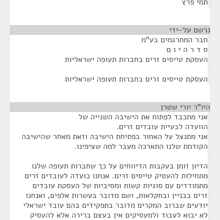
תמי פרץ
נרשם על-ידי
¶
חבר המתרגמים בע"מ
ס ד ר ה י ו ם
העסקת טייסים זרים בחברות תעופה ישראליות
העסקת טייסים זרים בחברות תעופה ישראליות
היו"ר יורי שטרן
¶
אני מתכבד לפתוח את הישיבה השנייה של
הוועדה לבעיית עובדים זרים.
אני מתנצל על האחור בפתיחת הישיבה וזאת מאחר שהישיבה
הקודמת שלנו התארכה מעבר למה שציפינו.
הדיון זומן בעקבות הדיווחים על כך שחברות תעופה שלנו
מתחילות להעסיק טייסים זרים. אנחנו כועדה לעובדים זרים
מתמודדים עם סוגיות קשות ומסיביות של העסקת עובדים
זרים בבניין ובחקלאות, ושם מדובר בעשרות אלפים, ואנחנו
יודעים שברוב המקרים מדובר בתפקידים בהם עובד ישראלי
לא יבוא לעבוד ולמעסיקים אין בעצם ברירה אלא להעסיק