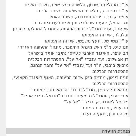
עו"ד מרגלית בוטרמן, הלשכה המשפטית, משרד הפנים
עו"ד דסי דנגן, הלשכה המשפטית. משרד הפנים
אופיר קרני, רפרנט תחבורה, משרד האוצר
חגי הרצל, יועץ השר לביטחון פנים לעובדים זרים
שי ארד, עוזר מנכ"ל שירות התעסוקה ומנהל המחלקה לתכנון
וכלכלה, שירות התעסוקה
עו"ד מטי טל, יועץ משפטי, שירות התעסוקה
חנן ליס, מ"מ ראש מינהל התעופה, מינהל התעופה האזרחי
דב עופר, האיגוד הארצי לטייסי נתיבי אוויר בישראל
רן אבשלום, ועד עובדי "אל על", ההסתדרות הכללית
מיכאל כוכבי, יו"ר ועד עובדי "אל על" וחבר הנהגת
ההסתדרות הכללית
חיים רייטן, מחזיק תיק שדות התעופה, האגף לאיגוד מקצועי,
ההסתדרות הכללית
מיכאל ויינשטיין, מנכ"ל חברת "הרואל נתיבי אוויר"
אורי יערי, סמנכ"ל מבצעים בחברת "הרואל נתיבי אוויר"
ישראל לאונוב, קברניט ב"אל על"
דב עופר, איגוד הטייסים
משה קורין, יועץ הוועדה
מנהלת הוועדה
¶