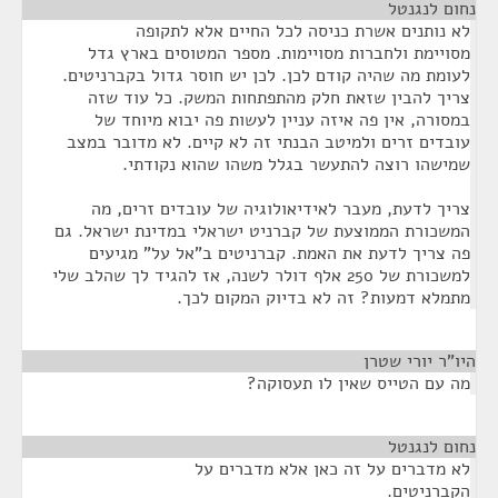
נחום לנגנטל
¶
לא נותנים אשרת כניסה לכל החיים אלא לתקופה
מסויימת ולחברות מסויימות. מספר המטוסים בארץ גדל
לעומת מה שהיה קודם לכן. לכן יש חוסר גדול בקברניטים.
צריך להבין שזאת חלק מהתפתחות המשק. כל עוד שזה
במסורה, אין פה איזה עניין לעשות פה יבוא מיוחד של
עובדים זרים ולמיטב הבנתי זה לא קיים. לא מדובר במצב
שמישהו רוצה להתעשר בגלל משהו שהוא נקודתי.
צריך לדעת, מעבר לאידיאולוגיה של עובדים זרים, מה
המשכורת הממוצעת של קברניט ישראלי במדינת ישראל. גם
פה צריך לדעת את האמת. קברניטים ב"אל על" מגיעים
למשכורת של 250 אלף דולר לשנה, אז להגיד לך שהלב שלי
מתמלא דמעות? זה לא בדיוק המקום לכך.
היו"ר יורי שטרן
¶
מה עם הטייס שאין לו תעסוקה?
נחום לנגנטל
¶
לא מדברים על זה כאן אלא מדברים על
הקברניטים.