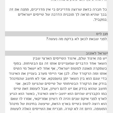
כל חברה כזאת שרוצה מדריכים כי אין מדריכים, תתנה את זה
בכך שהיא תראה לך תוכנית הדרכה של טייסים ישראלים
במקביל.
חנן ליס
¶
לפני שבאת לכאן לא בדקת מה נעשה?
ישראל לאונוב
¶
יש פה איגוד שלם, איגוד הטייסים הארצי שבין
השאר אחד הדברים שמעניינים אותו זה גם הבטיחות. בסוף
כשתקרה תאונה למטוס ישראלי, אף אחד לא ישאל מי הטיס
אותו ומה הרקורד שלו. לכן אני הייתי מערב בעניין את האיגוד
כדי שגם הוא בין השאר יתן גושפנקא. אני לא חושב שהמינהל
בודק את הרקורד הבטיחותי של טייסים שהגיעו לכאן. אני
חושב שהוא בודק אם יש להם רשיון, אבל לעומת זאת טייס
כמו הקברניט שהיום הוא יושב-ראש האיגוד, כאשר הוא הגיע
לארץ לפני איקס שנים והיה לו רשיון אמריקאי, אמרו לו שאם
הוא רוצה לטוס כטייס בארץ הזאת, שיעשה בחינות של מינהל
התעופה. היום זה לא קורה. תכריח את הטייסים האלה לעשות