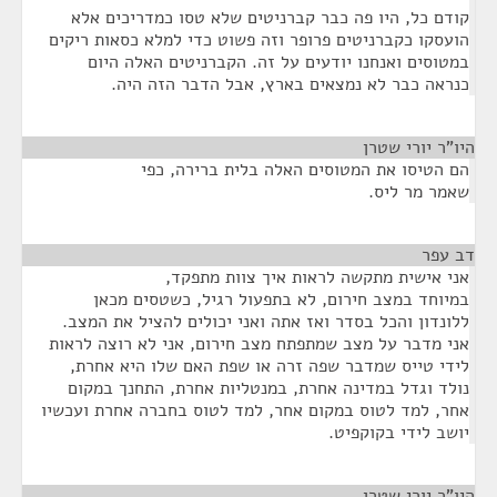
קודם כל, היו פה כבר קברניטים שלא טסו כמדריכים אלא
הועסקו כקברניטים פרופר וזה פשוט כדי למלא כסאות ריקים
במטוסים ואנחנו יודעים על זה. הקברניטים האלה היום
כנראה כבר לא נמצאים בארץ, אבל הדבר הזה היה.
היו"ר יורי שטרן
¶
הם הטיסו את המטוסים האלה בלית ברירה, כפי
שאמר מר ליס.
דב עפר
¶
אני אישית מתקשה לראות איך צוות מתפקד,
במיוחד במצב חירום, לא בתפעול רגיל, כשטסים מכאן
ללונדון והכל בסדר ואז אתה ואני יכולים להציל את המצב.
אני מדבר על מצב שמתפתח מצב חירום, אני לא רוצה לראות
לידי טייס שמדבר שפה זרה או שפת האם שלו היא אחרת,
נולד וגדל במדינה אחרת, במנטליות אחרת, התחנך במקום
אחר, למד לטוס במקום אחר, למד לטוס בחברה אחרת ועכשיו
יושב לידי בקוקפיט.
היו"ר יורי שטרן
¶