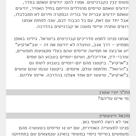
מטוס 737 כקברניטים. אמרו להם: יודעים שאתם בסדר,
יודעים שאתם טייסים מהוללים והייתם בחיל האוויר, יודעים
שאתם יודעים עברית על בוריה ובמקרה חירום לא תתבלבלו,
אבל יחד עם זאת, עם כל הכבוד לכם, שנה לפחות אנחנו
רוצים שתהיו טייסי משנה או קברניטים בהדרכה.
אנחנו פנינו לחפש מדריכים קברניטים בישראל. גילינו באופן
מפתיע – דרך אגב, הוועדה לא יודעת את זה – שב"ארקיע"
יש ארבעה או חמישה טייסים שהם בעלי מקצועות חופשיים,
עורכי-דין, אדריכלים, ושיום-יומיים בשבוע הם טסים
ב"ארקיע". ביקשנו מהם יום-יומיים בשבוע לטוס גם
ב"הרואל". מלחמת עולם, איומים. ביקשנו שכמו שהם עושים
ב"ארקיע", שיעשו יום אחד אצלנו בהדרכה. איימו עליהם.
היו"ר יורי שטרן
¶
מי איים עליהם?
מיכאל ויינשטיין
¶
אני לא רוצה לחשוף כאן.
פנינו לתעשייה האווירית, שם יש 12 טייסים כשעשרה מהם
משמשים בטייסי ניסוי במטוסי בואינג שנמצאים שם בתחזוקה