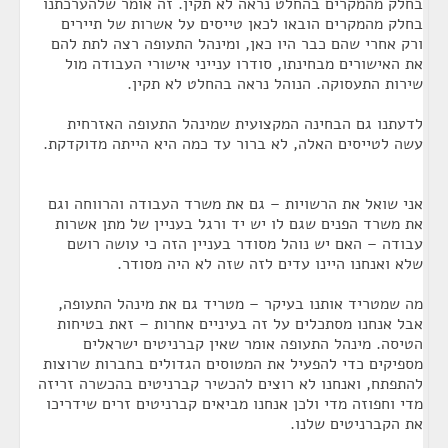
בחלק מהמקרים בהחלט נראה לא תקין. זה אומר שלהערכתנו
בחלק מהמקרים הובאו לכאן טייסים על אשרות של תיירים
ורק אחרי שהם כבר היו כאן, ומינהל התעופה רצה לתת להם
את האישורים מבחינתו, סודרו ענייני אישורי העבודה מול
שירות התעסוקה. הנוהל נראה בהחלט לא תקין.
לדעתנו גם הבחינה המקצועית שמינהל התעופה האזרחית
עשה לטייסים האלה, לא ברור עד כמה היא הייתה מדוקדקת.
אני שואל את הרשויות – גם את משרד העבודה והרווחה וגם
את משרד הפנים שגם לו יש יד ורגל בעניין של מתן אשרות
עבודה – האם יש נוהל מסודר בעניין הזה כי עושה רושם
שלא ואנחנו היינו עדים לזה שזה לא היה מסודר.
מה שמטריד אותנו בעיקר – מטריד גם את מינהל התעופה,
אבל אנחנו מסתכלים על זה בעיניים אחרות – זאת בטיחות
הטיסה. מינהל התעופה אומר שאין קברניטים ישראלים
מספיקים כדי להפעיל את המטוסים הגדולים בחברות שרוצות
להתפתח, ואנחנו לא רוצים להכשיר קברניטים בהכשרה זריזה
מדי וחפוזה מדי ולכן אנחנו מביאים קברניטים זרים שידריכו
את הקברניטים שלנו.