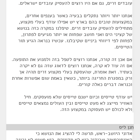
עובדים זרים, גם אם היו רוצים להעסיק עובדים ישראלים.
אנחנו יותר ויותר נתקלים בבעיה כאשר בענפים אחרים,
במקצועות טובים בהם בארץ יש אפילו עודף בעלי מקצוע,
מתחילים להעסיק עובדים זרים. טיפלנו במקרה כזה בנושא
של קציני הים ואני חושב שפחות או יותר מגיעים לפתרון,
לפחות לפי דיווחי ביניים שקיבלנו. עכשיו כנראה הגיע תור
הטייסים.
אם אכן זה קורה, אנחנו רוצים לטפל בזה ולמנוע את התופעה.
אם זה עוד לא קרה, אנחנו רוצים לדאוג שזה גם לא יקרה
בעתיד. זאת אומרת, שהעסקת בעלי מקצוע זרים תהיה אך
ורק במסגרת החריגה ביותר, כשאין באמת שום אפשרות אחרת
וכנראה דברים כאלה קורים.
יש עודף טייסים וכיום ישנם טייסים שלא מועסקים. חיל
האוויר מייצג לא מעט טייסים ובין העולים נמצאים טייסים
ולא לכולם יש תעסוקה במקצוע הזה.
חנן ליס
¶
אדוני היושב-ראש, תרשה לי להציג את הנושא כי
האינפורמציה שבידיך היא לא מדוייקת. היא פשוט לא נכונה.