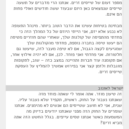
מספר זעום של טייסים זרים. אנחנו הרי מדברים על תשעה
טייסים שנמצאים כאן היום שבעוד ששה חודשים ואולי פחות
הם אינם.
מבחינת בטיחות עשינו את הדבר הטוב ביותר. מינהל התעופה
לא נכנע אלא יזם, אני הייתי היוזם של כל המהלך הזה כי
פחדתי מהתפיסה של קולגות שלך, שאחרי שהם חוזרים מטיסה
הם יעשו טיסה בחברה נוספת, פחדתי מהקולגות שלך
שמגיעים לקצה הגבול, אם לא טיפה מעבר לזה, שיעשו גם
חלטורות. אני פחדתי ואני פוחד. לכן, אם לא יהיה אילוץ אחר,
אם תקומנה עוד חברות ותהיינה במצב כזה – שוב, לתקופות
מוגבלות ולזמן קצר אני בפירוש אמשיך להמליץ על העסקת
טייסים זרים.
ישראל לאונוב
¶
זה טיעון מוזר. אתה אומר לי שאתה פוחד מזה
שאנחנו נעבור על החוק. ראשית, תקפיד שלא נעבור עליו.
שנית, אני לא חושב שטייסים הם אנשים לא מהימנים. אנחנו
שומרים על החוק הזה מפני שאנחנו יודעים בדיוק מה
המשמעות כאשר אנחנו טסים עייפים. בגלל החשש הזה אתה
מביא זרים?