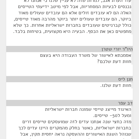
עוד הערת אגב, למרות שזה לא עניין שלנו כי אנחנו לא
נכנסים לבעיות המסחריות, אבל לפי מיטב ידיעתי הטייסים
האלה הם לא עובדים זולים אלא הם עובדים שעולים מאוד
ביוקר, הם עובדים שעולים יותר ביוקר מהרבה מאוד טייסים,
כולל קברניטים שעובדים בחברות ישראליות אחרות. כך שלא
מחפשים כאן את הכסף. הבעיה היא מקצועית, בטיחות בלבד.
היו"ר יורי שטרן
¶
אסמכתא לאישור של משרד העבודה היא בעצם
חוות דעת שלכם?
חנן ליס
¶
חוות דעת שלנו.
דב עפר
¶
האיגוד מייצג טייסי שמונה חברות ישראליות
ומעל ל50- טייסים.
מזה כחצי שנה אנחנו עדים לזה שמועסקים טייסים זרים
בחברות ישראליות, כאשר בחלק מהמקרים היינו עדים לכך
שנוהל השגת האישורים וההעסקה נראה יחסית תקין, אבל