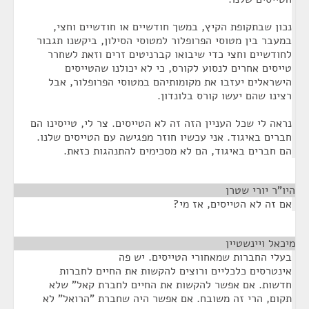
נכון שבתקופת הקיץ, במשך חודשיים או חודשיים וחצי,
במעבר בין מטוסי הפרופלור למטוסי הסילון, ביקשנו תגבור
לחודשיים וחצי כדי שיבואו קברניטים זרים וזאת לשחרר
טייסים אחרים לנסוע לקורס, כי לא יכולנו שהטייסים
הישראלים יעזבו את מקומותיהם במטוסי הפרופלור, אבל
רצינו שהם יעשו קורס בלונדון.
נראה לי שכל העניין הזה זה לא הטייסים. צר לי, טייסינו הם
חברים באיגוד. אני עכשיו חוזר מפגישה עם הטייסים שלנו.
הם חברים באיגוד, הם לא מסכימים להתנהגות כזאת.
היו"ר יורי שטרן
¶
אם זה לא הטייסים, אז מי?
מיכאל ויינשטיין
¶
בעלי החברות שמאחורי הטייסים. יש פה
אינטרסים כלכליים ורוצים להקשות את החיים לחברות
חדשות. אם אפשר להקשות את החיים לחברת קאל" שלא
תקום, הרי זה משובח. אם אפשר היה שחברת "הרואל" לא