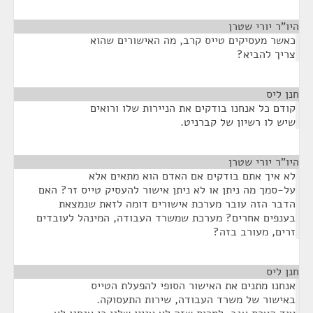
היו"ר יורי שטרן
¶
כאשר מעסיקים טייס קרב, מה האישורים שהוא
צריך להביא?
חנן ליס
¶
קודם כל אנחנו בודקים את הניירות שלו ורואים
שיש לו רשיון של קברניט.
היו"ר יורי שטרן
¶
לא איך אתם בודקים אם האדם הוא מתאים אלא
על-סמך מה ניתן או לא ניתן אישור להעסיק טייס זר? האם
הדבר הזה עובר מערכת אישורים דומה לזאת שנמצאת
בענפים אחרים? מערכת שמשרד העבודה, המינהל לעובדים
זרים, מעורב בזה?
חנן ליס
¶
אנחנו מתנים את האישור הסופי להפעלת הטייס
באישור של משרד העבודה, שירות התעסוקה.