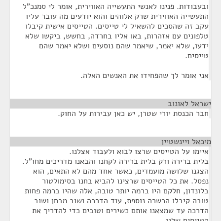
ובעבודות. פנינו לאנשי התעשייה האווירית, אומר לי סמנכ"ל
התעשייה האווירית שרק אלוהים והוא יודעים מה עובר עליו
עקב זה שהסכים להשאיל לי טייסים. הטייסים אישית קיבלו
טלפונים עם אזהרות, באו אליו בחרדה, בחשש, ביקשו שלא
ידעו, שלא יאמר, שיאמר שהם נוסעים ושלא יאמר שהם
טייסים.
אני אומר לך שהפחידו את האנשים האלה.
ישראל לאונוב
¶
חבר הכנסת יורי שטרן, יש כאן עבירות על החוק.
מיכאל ויינשטיין
¶
איימו על הטייסים שרצו לבוא ולעבוד אצלנו.
בלית ברירה ורק בלית ברירה לקחנו והבאנו מדריכים מחו"ל.
הצגנו שלושה מועמדים, כאשר אחד מהם לא התאים, הוא
נפסל. את כל הטייסים שרצינו להביא בחנו בסימולטור
בלונדון, חלקם היו ברמה יותר טובה, אלה שהיו ברמה פחות
טובה קיבלו הכשרה נוספת, עוד הדרכה ושוב מבחן ושוב
הדרכה עד שמצאנו אותם כשירים וטובים כדי להדריך את
הטייסים שלנו.