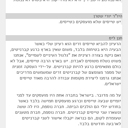
היו"ר יורי שטרן
¶
יש טייסים שלא מועסקים כטייסים.
חנן ליס
¶
הרעיון להביא טייסים זרים הוא רעיון שלי כאשר
הבעיה היא בטיחות בלבד, משום שאין בארץ כרגע קברניטים,
ואם ניקח בצורה רצינית את "גלגול העיניים לשמיים", אנחנו
פשוט נשלח מטוסים לאבדון. יש בארץ הרבה טייסים, אבל לא
כולם מתאימים כרגע להיות קברניטים. על-ידי העסקה זמנית
של מספר מצומצם של קברניטים זרים שמשמשים מדריכים
אנחנו גרמנו ליצירת מקומות עבודה להרבה מאוד טייסים
ישראלים.
על מה מדובר. בישראל בחברה אחת היו מועסקים עד לפני
יומיים שבעה טייסים וכרגע מועסקים חמישה בלבד כאשר
בחודש יולי הם הולכים הביתה. חברה נוספת, היו לה ששה
ונשארו שני טייסים קברניטים. חברה נוספת, חברת מטענים
שעומדת לקום, הם כנראה יקבלו אישור לשני קברניטים
לארבעה חודשים בלבד.