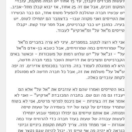
לעשות מכרזים לקבלן, עד 15 אחוז יש הנחה מתקנת, עובדי
המקום זוכים, אבל אם זה 25 אחוז, אז יבוא קבלן מתל-אביב.
יש עכשיו חברה שהולכת להפעיל מטוס אחד, הם כבר הכשירו
את הטייסים ואני מקווה שב1- בדצמבר הם יתחילו לטוס. יש
בעיה. כמובן יש כבר קברניטים, אבל חסר עוד קצת. יקבלו
טייסים מ"אל על" ומ"ארקיע" לעבוד.
אני לא רוצה לנקוב במספרים. עיני לא צרה בחברים מ"אל
על" שמרוויחים כמה שמרוויחים, אבל כשבא בן-אדם מ"אל
על" - וב"אל על" יש שלוש רמות של משכורות - וכאשר באים
הקברניטים ומציבים את דרישות השכר בפני חברה חדשה,
היא לא מסוגלת לעמוד בזה. מדובר בסכומים אדירים. זה יפה
ש"אל על" משלמת את זה, אבל כל חברה חדשה לא מסוגלת
לקחת עובדים כאלה.
באו הטייסים ואמרו שהם לא עוזבים את "אל על" אלא הם
יעבדו גם פה וגם שם. בחברה המכובדת "ארקיע" – ואני לא
אומר את זה בציניות – אם ניכנס לפרטי פרטים, אני לא בטוח
שתמיד עומדים על קוצו של יוד בשמירה על שעות טיסה
ומנוחה. אם אותם טייסים גם יפזלו ובסופי שבוע יתחילו
לעשות עבודה של שעות בעוד חברה כדי להרוויח עוד כמה
אגורות – אני מפחד מזה. צריך לקחת תקופת ביניים וביוני
כנראה לא יהיה פה אף טייס זר. יכול להיות שגם נקצר את