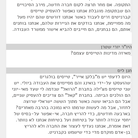
התקופה. אם מחר תרצה לקום חברה חדשה, מירב הסיכויים
הם שבתקופה מוגבלת אנחנו נאפשר להעסיק טייסים
קברניטים זרים לעבוד כאשר אנחנו דורשים שהם יהיו מעל
מה מסויימת, אנחנו בודקים את הניירות שלהם, אנחנו בוחנים
אותם, הם נבחנים, הם חייבים להביא אישור ממשרד העבודה.
היו"ר יורי שטרן
¶
מאיזה מדינות הטייסים עצמם?
חנן ליס
¶
היום לדעתי יש מ"בלקן אייר", טייסים בולגרים
שהועסקו על-ידי בואינג והם מסיימים את העבודה ביולי. יש
שני טייסים מצ'ילה בחברת "הרואל" שנדמה לי שעד מאי-יוני
הם הולכים הביתה. בחברת "קאל" הם צריכים להעסיק שניים,
אבל הם הביאו ששה כאשר מתוך הששה ישראלי שרוצה
לחזור, אבל מה לעשות שרמתו היא נמוכה בהרבה מאחרים?
בארבעה חודשים, כדי להריץ חברה, אי-אפשר על-בסיס של
יחסי עבודה לוותר על בטיחות ועל בטיחות אנחנו לא נוותר.
זאת אומרת, אנחנו נעדיף לעצור את החברה ולא להריץ
בן-אדם מוקדם מדי כדי שישמש כקברניט.