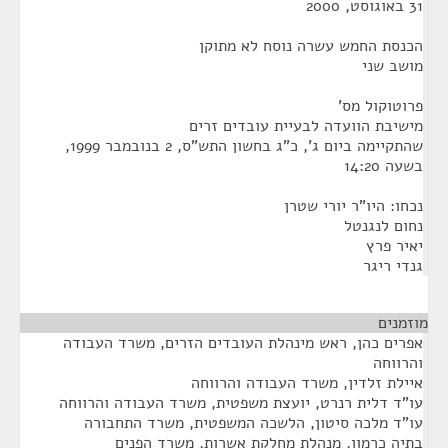
31 באוגוסט, 2000
הכנסת החמש עשרה נוסח לא מתוקן
מושב שני
פרוטוקול מס'
מישיבת הוועדה לבעיית עובדים זרים
שהתקיימה ביום ג', כ"ג בחשון התש"ס, 2 בנובמבר 1999,
בשעה 14:20
נכחו: היו"ר יורי שטרן
נחום לנגנטל
יאיר פרץ
גנדי ריגר
מוזמנים
אפרים כהן, ראש מינהלת העובדים הזרים, משרד העבודה
והרווחה
איילת זלדין, משרד העבודה והרווחה
עו"ד דלית רנרט, יועצת משפטית, משרד העבודה והרווחה
עו"ד מלכה סיטון, הלשכה המשפטית, משרד התחבורה
בתיה כרמון, מנהלת מחלקת אשרות, משרד הפנים