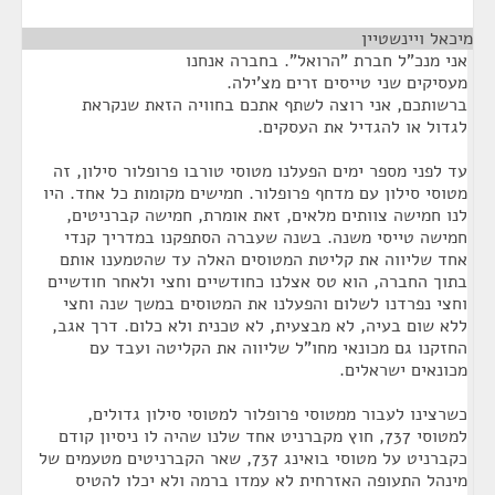
מיכאל ויינשטיין
¶
אני מנכ"ל חברת "הרואל". בחברה אנחנו
מעסיקים שני טייסים זרים מצ'ילה.
ברשותכם, אני רוצה לשתף אתכם בחוויה הזאת שנקראת
לגדול או להגדיל את העסקים.
עד לפני מספר ימים הפעלנו מטוסי טורבו פרופלור סילון, זה
מטוסי סילון עם מדחף פרופלור. חמישים מקומות כל אחד. היו
לנו חמישה צוותים מלאים, זאת אומרת, חמישה קברניטים,
חמישה טייסי משנה. בשנה שעברה הסתפקנו במדריך קנדי
אחד שליווה את קליטת המטוסים האלה עד שהטמענו אותם
בתוך החברה, הוא טס אצלנו כחודשיים וחצי ולאחר חודשיים
וחצי נפרדנו לשלום והפעלנו את המטוסים במשך שנה וחצי
ללא שום בעיה, לא מבצעית, לא טכנית ולא כלום. דרך אגב,
החזקנו גם מכונאי מחו"ל שליווה את הקליטה ועבד עם
מכונאים ישראלים.
כשרצינו לעבור ממטוסי פרופלור למטוסי סילון גדולים,
למטוסי 737, חוץ מקברניט אחד שלנו שהיה לו ניסיון קודם
כקברניט על מטוסי בואינג 737, שאר הקברניטים מטעמים של
מינהל התעופה האזרחית לא עמדו ברמה ולא יכלו להטיס