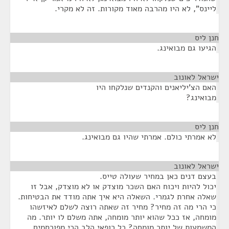
ליינס", לא היו מהרבה מאוד מקורות. זה לא מקרי.
חנן ליס
¶
הגיעו גם מבואינג.
ישראל לאונוב
¶
האם הצ'יליאנים והקנדים שנלקחו היו
מבואינג?
חנן ליס
¶
לא אמרתי כולם. אמרתי שהיו גם מבואינג.
ישראל לאונוב
¶
בעצם דנים כאן במחיר שעולה טייס.
יכול להיות ויכוח האם השכר מוצדק או לא מוצדק, אבל זו
שאלה אחרת לגמרי. השאלה היא איך אתה מודד את הבטיחות.
כי הרי מה זה מחיר? מחיר זה שאתה רוצה לשלם לאיזשהו
מומחה, אז ככל שהוא יותר מומחה, אתה משלם לו יותר. מה
המשמעות של יותר מומחה? כל רופאי הלב הכי מפורסמים