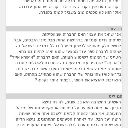
בחינות, תראה מה רמתם, תראה מה פתאום הוא לא טס
בקנדה, האם אין בקנדה עבודה? בקנדה יש המון עבודה.
אולי הוא לא מספיק טוב בשביל לטוס בקנדה.
דב עופר
¶
אני שואל את עצמי האם החברות שמעסיקות
טייסים זרים עומדות בדרישות החוק מכל מיני היבטים, אבל
למשל חלק מהתנאי לרשיון מפעיל בכלל במדינת ישראל זה
שיהיה לחברה ספר עזר מבצעי שהוא חייב להיות גם בתא
הטייס של המטוס לשימוש הצוות. האם לחברות "אישרא אייר"
ו"הרואל" יש ספר עזר מבצעי כזה שתורגם לאנגלית לטובת
אותם טייסים שטסים בקוקפיטים? האם כאשר קברניט כזה
נדרש לאיזשהו נוהל של החברה שהוא מתחייב מהחוק, האם
הוא יכול להוציא את הספר, לפתוח אותו לקרוא?
חנן ליס
¶
ראשית, התשובה היא כן. שנית, לא זה נושא
הדיון. אם אתה מערער על סמכותו או מקצועיותו של מינהל
התעופה, אני מוכן לפתוח קלפים ולשבת אתך איפה שאתה
רוצה ועל הכל, עד לאחרון הסעיפים התחתונים. נושא הדיון
הוא טייסים זרים והאם כלכלת ישראל ופיתוח התעופה צריך