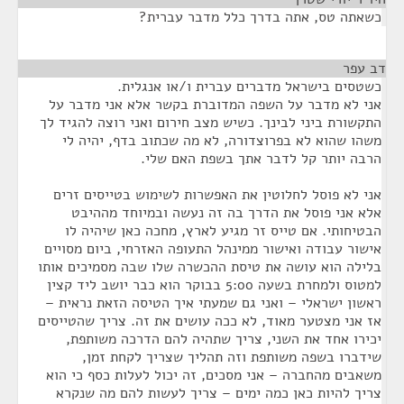
כשאתה טס, אתה בדרך כלל מדבר עברית?
דב עפר
¶
כשטסים בישראל מדברים עברית ו/או אנגלית.
אני לא מדבר על השפה המדוברת בקשר אלא אני מדבר על
התקשורת ביני לבינך. כשיש מצב חירום ואני רוצה להגיד לך
משהו שהוא לא בפרוצדורה, לא מה שכתוב בדף, יהיה לי
הרבה יותר קל לדבר אתך בשפת האם שלי.
אני לא פוסל לחלוטין את האפשרות לשימוש בטייסים זרים
אלא אני פוסל את הדרך בה זה נעשה ובמיוחד מההיבט
הבטיחותי. אם טייס זר מגיע לארץ, מחכה כאן שיהיה לו
אישור עבודה ואישור ממינהל התעופה האזרחי, ביום מסויים
בלילה הוא עושה את טיסת ההכשרה שלו שבה מסמיכים אותו
למטוס ולמחרת בשעה 5:00 בבוקר הוא כבר יושב ליד קצין
ראשון ישראלי – ואני גם שמעתי איך הטיסה הזאת נראית –
אז אני מצטער מאוד, לא ככה עושים את זה. צריך שהטייסים
יכירו אחד את השני, צריך שתהיה להם הדרכה משותפת,
שידברו בשפה משותפת וזה תהליך שצריך לקחת זמן,
משאבים מהחברה – אני מסכים, זה יכול לעלות כסף כי הוא
צריך להיות כאן כמה ימים – צריך לעשות להם מה שנקרא