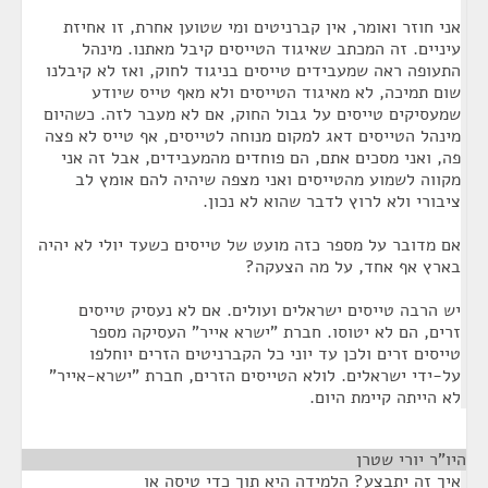
אני חוזר ואומר, אין קברניטים ומי שטוען אחרת, זו אחיזת
עיניים. זה המכתב שאיגוד הטייסים קיבל מאתנו. מינהל
התעופה ראה שמעבידים טייסים בניגוד לחוק, ואז לא קיבלנו
שום תמיכה, לא מאיגוד הטייסים ולא מאף טייס שיודע
שמעסיקים טייסים על גבול החוק, אם לא מעבר לזה. כשהיום
מינהל הטייסים דאג למקום מנוחה לטייסים, אף טייס לא פצה
פה, ואני מסכים אתם, הם פוחדים מהמעבידים, אבל זה אני
מקווה לשמוע מהטייסים ואני מצפה שיהיה להם אומץ לב
ציבורי ולא לרוץ לדבר שהוא לא נכון.
אם מדובר על מספר כזה מועט של טייסים כשעד יולי לא יהיה
בארץ אף אחד, על מה הצעקה?
יש הרבה טייסים ישראלים ועולים. אם לא נעסיק טייסים
זרים, הם לא יטוסו. חברת "ישרא אייר" העסיקה מספר
טייסים זרים ולכן עד יוני כל הקברניטים הזרים יוחלפו
על-ידי ישראלים. לולא הטייסים הזרים, חברת "ישרא-אייר"
לא הייתה קיימת היום.
היו"ר יורי שטרן
¶
איך זה יתבצע? הלמידה היא תוך כדי טיסה או