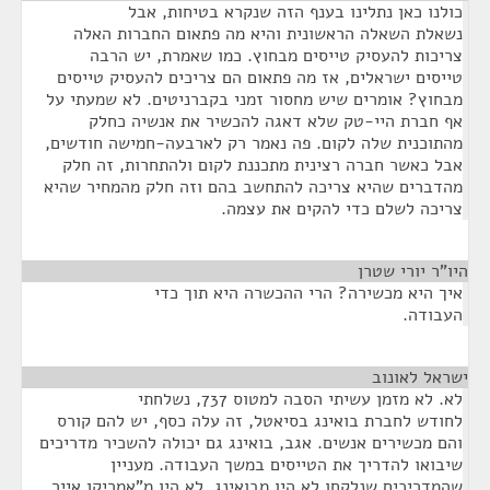
כולנו כאן נתלינו בענף הזה שנקרא בטיחות, אבל
נשאלת השאלה הראשונית והיא מה פתאום החברות האלה
צריכות להעסיק טייסים מבחוץ. כמו שאמרת, יש הרבה
טייסים ישראלים, אז מה פתאום הם צריכים להעסיק טייסים
מבחוץ? אומרים שיש מחסור זמני בקברניטים. לא שמעתי על
אף חברת היי-טק שלא דאגה להכשיר את אנשיה כחלק
מהתוכנית שלה לקום. פה נאמר רק לארבעה-חמישה חודשים,
אבל כאשר חברה רצינית מתכננת לקום ולהתחרות, זה חלק
מהדברים שהיא צריכה להתחשב בהם וזה חלק מהמחיר שהיא
צריכה לשלם כדי להקים את עצמה.
היו"ר יורי שטרן
¶
איך היא מכשירה? הרי ההכשרה היא תוך כדי
העבודה.
ישראל לאונוב
¶
לא. לא מזמן עשיתי הסבה למטוס 737, נשלחתי
לחודש לחברת בואינג בסיאטל, זה עלה כסף, יש להם קורס
והם מכשירים אנשים. אגב, בואינג גם יכולה להשכיר מדריכים
שיבואו להדריך את הטייסים במשך העבודה. מעניין
שהמדריכים שנלקחו לא היו מבואינג, לא היו מ"אמריקן אייר