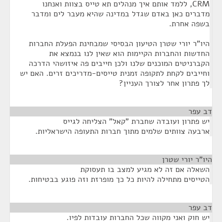
CRM, ללמד אותם איך מנהלים תא טייס בצוות ואנחנו
מדברים כאן באדם שגדל במדינה שהיא מעבר לים ומדבר
בשפה אחרת.
היו"ר יורי שטרן הטיעון הבסיסי שמבחינת הפעלת החברות
החדשות והחברות הקיימות הוא שאין לנו בנמצא את
הקברניטים המוכנים שלנו ולכן חייבים פה איזושהי הדרכה
וחייבים לקחת לתקופה זמנית טייסים-מדריכים זרים. האם יש
לך פתרון אחר לצורך העניין?
דב עפר
¶
יש פתרון ועובדה שחברת "קאל" הצליחה לגייס
ארבעה צוותים שלמים מתוך חברות התעופה הישראליות.
היו"ר יורי שטרן
¶
השאלה אם זה לא מגיע למצב בו תעסוקת
הטייסים מתחילה להיות כל כך מופרזת וזה פוגע בבטיחות.
דב עפר
¶
יש חוק ואני מקווה שכל החברות עובדות לפיו.