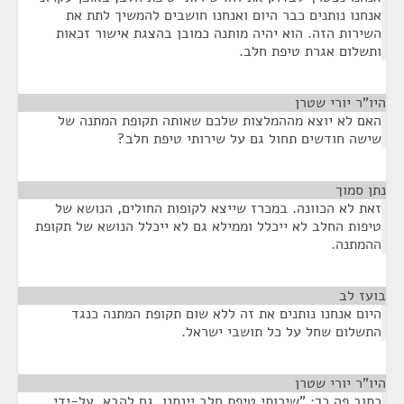
אנחנו נותנים כבר היום ואנחנו חושבים להמשיך לתת את
השירות הזה. הוא יהיה מותנה כמובן בהצגת אישור זכאות
ותשלום אגרת טיפת חלב.
היו"ר יורי שטרן
¶
האם לא יוצא מההמלצות שלכם שאותה תקופת המתנה של
שישה חודשים תחול גם על שירותי טיפת חלב?
נתן סמוך
¶
זאת לא הכוונה. במכרז שייצא לקופות החולים, הנושא של
טיפות החלב לא ייכלל וממילא גם לא ייכלל הנושא של תקופת
ההמתנה.
בועז לב
¶
היום אנחנו נותנים את זה ללא שום תקופת המתנה כנגד
התשלום שחל על כל תושבי ישראל.
היו"ר יורי שטרן
¶
כתוב פה כך: "שירותי טיפת חלב יינתנו, גם להבא, על-ידי