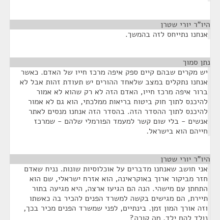
היו"ר יורי שטרן
¶
אנחנו נתייחס לזה בהמשך.
נתן סמוך
¶
יש מקרים שבהם קיים ספק איפה מרכז חייו של האדם. כאשר
אנחנו נתקלים במצב שלאחד ההורים יש תעודת זהות אבל לא
ברור איפה מרכז חייו, האדם הזה לא רק שהוא לא אמור
להיכנס לתוך חוק ביטוח בריאות ממלכתי, הוא גם לא אמור
להיכנס לתוך ההסדר הזה. בהסדר הזה אנחנו מנסים לאתר
אנשים - בלי שום קשר למעמד הפורמלי שלהם - שמרכז
חייהם הוא בישראל.
היו"ר יורי שטרן
¶
אני חושב שאנחנו מדברים על אוכלוסיות שונות. נניח שאדם
חזר מביקור ארוך באוקראינה, הוא אזרח ישראלי, שם הוא
התחתן עם מישהי. הנה הם הגיעו ארצה, היא מגיעה בתור
תיירת, הם מגישים בקשה למשרד הפנים להכיר בה כאשתו
וזה אורך המון זמן. בינתיים, לפני שמשרד הפנים מכיר בכך,
נולד להם ילד. מה קורה?