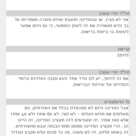
היו"ר יורי שטרן
¶
אני לא מבין. או שהמדינה חושבת שהיא פטורה מאחריות על
כך והיא משאירה את זה לשוק החופשי, כי גם היום אפשר
לעשות בו ביטוח בריאות.
קריאה
¶
להיפך.
היו"ר יורי שטרן
¶
אם זה להיפך, יש לנו מדד אחד והוא מבנה העלויות וכיסוי
העלויות של שירותי הבריאות.
גל הרשקוביץ
¶
אבל המדינה היום לא מסבסדת בכלל את האזרחים, הם
משלמים את מלוא העלות - לא חצי, לא 60 אחוז ולא 40 אחוז
אלא 100 אחוז. זה שקוראים לזה תקציב המדינה, זה היינו
הך. הרי תקציב המדינה ממומן ממס הכנסה שבא מהאזרחים.
זה באותו תלוש, זה לא משנה. פה כל סכום שלא תקבע שגדול