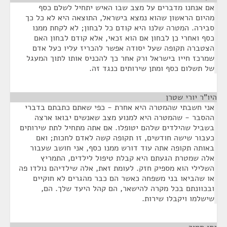
אם אנחנו מדברים על מצב שבו האיש יתחיל לשלם כסף
מהיום הראשון שהוא נמצא בישראל, התוצאה היא לא כל כך
סבירה. המטרה שלנו היא קודם כל לבחון; לא לקחת ממנו
כסף ואחרי כן לבחון אם הוא זכאי, אלא קודם לבחון האם
הצטברה תקופה שעל יסודה אפשר להכריז עליו כעל אדם
שמרכז חייו בישראל ורק אחר כך להכניס אותו לתוך המעגל
של תשלום כסף ומתן שירותים כנגד זה.
היו"ר יורי שטרן
¶
אני חשבתי שהמטרה היא אחרת - כפי שאתם כתבתם בדברי
ההסבר - שהמטרה היא למנוע מצב שאנשים יבואו ארצה
בשביל שהילדים שלהם יטופלו. אם אתה מתחיל לתת שירותים
כעבור שישה חודשים, זו תקופה קשה לאדם לחכות; ואם
באותה תקופה אתה עוד דורש ממנו כסף, אני חושב שעבור
אלה שמטרת הגעתם היא קבלת טיפול לילדים, התמריץ
השלילי הוא מספיק חזק. לעומת זאת, אלה שילדיהם נולדו פה
או שהביאו בני משפחה כאשר הם כבר מהגרים לא חוקיים
ובכוונתם בכל מקרה להישאר, הם קהל היעד שלך. הם,
שישלמו ויקבלו שירות.