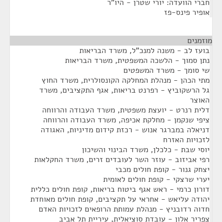
חברי הוועדה: יורי שטרן - היו"ר
אופיר פינס-פז
מוזמנים
¶
בועז לב - משנה למנכ"ל, משרד הבריאות
נתן סמוך - הלשכה המשפטית, משרד הבריאות
שי סומך - משרד המשפטים
מתי הכהן - מנהלת המחלקה הקונסולרית, משרד החוץ
גל הרשקוביץ - רפרנט בריאות, אגף התקציבים, משרד
האוצר
דלית רנרט - יועצת משפטית, משרד העבודה והרווחה
ציפי שנקמן - מחלקת אכיפה, משרד העבודה והרווחה
דניאלה במברגר אנוש - רכזת קידום מדיניות, האגודה
לזכויות האזרח
יוסי שבת - כלכלן, משרד הבינוי והשיכון
רפי אביזוב - עוזר השר לעובדים זרים, משרד החקלאות
יצחק גנור - קופת חולים מכבי
יערי שרצקי - קופת חולים לאומית
דורון כרמי - ראש אגף ביטוח בריאות, קופת חולים כללית
יהודה עליאש - אחראי על תקציבים, קופת חולים מאוחדת
חדוה רדובניץ - מנהלת עמותת הרופאים לזכויות האדם
צפריר אלון - עובדת סוציאלית, עיריית תל אביב