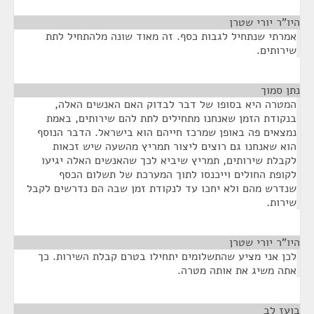
היו"ר יורי שטרן
¶
אמרתי שנתחיל לגבות כסף. זה מאוד שונה מלהתחיל לתת
שירותים.
נתן סמוך
¶
המטרה היא בסופו של דבר לבדוק האם האנשים האלה,
בנקודת הזמן שאנחנו מתחילים לתת להם שירותים, באמת
נמצאים פה באופן שמרכז חייהם הוא בישראל. הדבר הנוסף
הוא שאנחנו גם רוצים ליצור תמריץ מהשעה שיש זכאות
לקבלת שירותים, תמריץ שיביא לכך שהאנשים האלה יגיעו
לקופת החולים וייכנסו לתוך המערכת של תשלום הכסף
שנדרש מהם ולא יחכו עד לנקודת זמן שבה הם נדרשים לקבל
שירות.
היו"ר יורי שטרן
¶
לכן אני מציע שהתשלומים יתחילו בטרם קבלת השירות. כך
אתה משיג את אותה מטרה.
בועז לב
¶