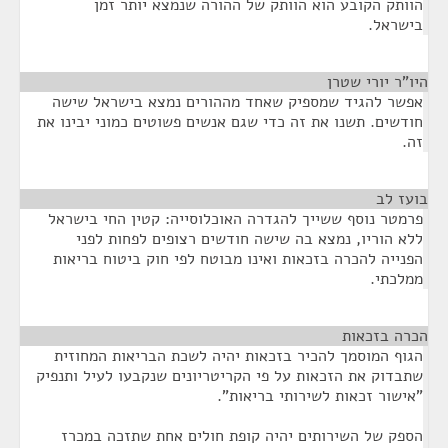
הוותק הקובע הוא הוותק של ההורה שנמצא יותר זמן
בישראל.
היו"ר יורי שטרן
¶
אפשר להגיד שמספיק שאחד מההורים נמצא בישראל שישה
חודשים. תשנו את זה כדי שגם אנשים פשוטים כמוני יבינו את
זה.
בועז לב
¶
פרמטר נוסף ששייך להגדרה האוכלוסייה: קטין החי בישראל
ללא הוריו, נמצא בה שישה חודשים רצופים לפחות לפני
הפנייה להכרה בזכאות ואינו מבוטח לפי חוק ביטוח בריאות
ממלכתי.
הכרה בזכאות
¶
הגוף המוסמך להכיר בזכאות יהיה לשכת הבריאות המחוזית
שתבדוק את הזכאות על פי הקריטריונים שנקבעו לעיל ותנפיק
"אישור זכאות לשירותי בריאות".
הספק של השירותים יהיה קופת חולים אחת שתזכה במכרז