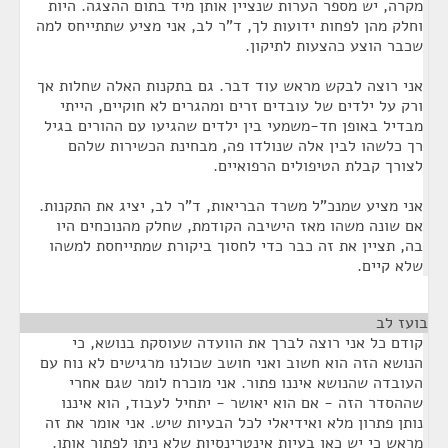
מקרה, יש מספר הערות שנציין אותן מיד בתום ההצגה. היות
וחלק מהן לפחות ידועות לך, ד"ר לב, אני מציע שתתייחס למה
שכבר הוצע כהצעות לתיקון.
אני רוצה לבקש מראש עוד דבר. גם בתקנות האלה שחלות אך
ורק על ילדים של עובדים זרים ומהגרים לא חוקיים, הייתי
מבדיל באופן חד-משמעי בין ילדים שהגיעו עם ההורים בגיל
רך כלשהו לבין אלה שנולדו פה, מבחינת הכשירות שלהם
לצורך קבלת הטיפולים הרפואיים.
אני מציע שמנכ"ל משרד הבריאות, ד"ר לב, יציג את התקנות.
אם שונה משהו מאז הישיבה הקודמת, שחלק מהנוכחים היו
בה, תציין את זה כבר כדי לחסוך ביקורת שמתייחסת למשהו
שלא קיים.
בועז לב
¶
קודם כל אני רוצה לברך את הוועדה שעוסקת בנושא, כי
הנושא הזה הוא חשוב ואני חושב שכולנו מרגישים לא נוח עם
העובדה שהנושא איננו פתור. אני מוכרח לומר שגם אחרי
שההסדר הזה - אם הוא יאושר - יתחיל לעבוד, הוא איננו
נותן פתרון מלא ואידיאלי לכל הבעיות שיש. אני אומר את זה
מראש כי יש כאן בעיות אינטרינסיות שלא ניתן לפתור אותן.