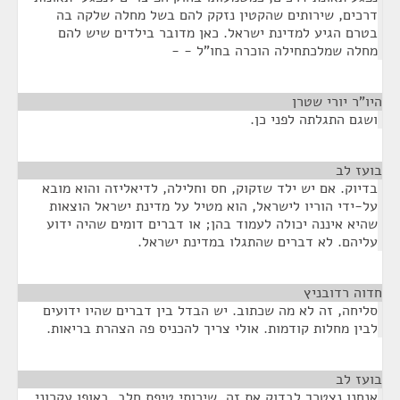
דרכים, שירותים שהקטין נזקק להם בשל מחלה שלקה בה
בטרם הגיע למדינת ישראל. כאן מדובר בילדים שיש להם
מחלה שמלכתחילה הוכרה בחו"ל - -
היו"ר יורי שטרן
¶
ושגם התגלתה לפני כן.
בועז לב
¶
בדיוק. אם יש ילד שזקוק, חס וחלילה, לדיאליזה והוא מובא
על-ידי הוריו לישראל, הוא מטיל על מדינת ישראל הוצאות
שהיא איננה יכולה לעמוד בהן; או דברים דומים שהיה ידוע
עליהם. לא דברים שהתגלו במדינת ישראל.
חדוה רדובניץ
¶
סליחה, זה לא מה שכתוב. יש הבדל בין דברים שהיו ידועים
לבין מחלות קודמות. אולי צריך להכניס פה הצהרת בריאות.
בועז לב
¶
אנחנו נצטרך לבדוק את זה. שירותי טיפת חלב, באופן עקרוני