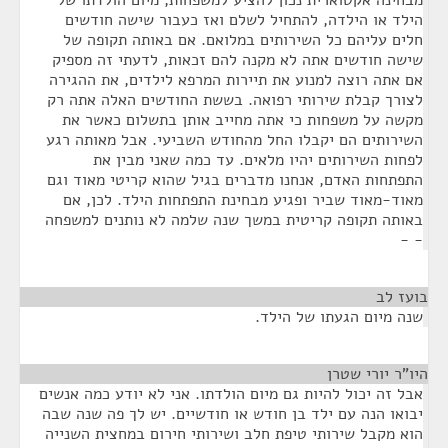
מבחינה אקטוארית נכון להציע למשפחות, מיום הולדתו של
הילד או הילדה, להתחיל לשלם ואז כעבור שישה חודשים
חלים עליהם כל השירותים במלואם. אם באותה תקופה של
שישה חודשים אתה לא מקנה להם זכאות, לדעתי זה מספיק
אם אתה רוצה למנוע את תיירות המרפא לילדים, את ההגירה
לצורך קבלת שירותי רפואה. בששת החודשים האלה אתה רק
מקשה על משפחות כי אתה מחייב אותן בתשלום כאשר את
השירותים הם יקבלו החל מהחודש השביעי. אבל מאותה רגע
לפחות השירותים יהיו מלאים. עד כמה שאני מבין את
התפתחות האדם, אנחנו מדברים בגיל שהוא קריטי מאוד וגם
מאוד-מאוד שביר ופגיע מבחינת התפתחות הילד. לכן, אם
באותה תקופה קריטית במשך שנה שלמה לא נותנים למשפחה
- -
בועז לב
¶
שנה מיום הגעתו של הילד.
היו"ר יורי שטרן
¶
אבל זה יכול להיות גם מיום הולדתו. אני לא יודע כמה אנשים
יבואו הנה עם ילד בן חודש או חודשיים. יש לך פה שנה שבה
הוא מקבל שירותי טיפת חלב ושירותי חירום במחצית השנייה