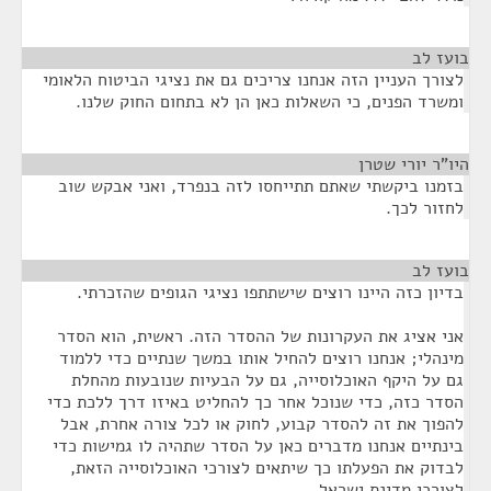
בועז לב
¶
לצורך העניין הזה אנחנו צריכים גם את נציגי הביטוח הלאומי
ומשרד הפנים, כי השאלות כאן הן לא בתחום החוק שלנו.
היו"ר יורי שטרן
¶
בזמנו ביקשתי שאתם תתייחסו לזה בנפרד, ואני אבקש שוב
לחזור לכך.
בועז לב
¶
בדיון כזה היינו רוצים שישתתפו נציגי הגופים שהזכרתי.
אני אציג את העקרונות של ההסדר הזה. ראשית, הוא הסדר
מינהלי; אנחנו רוצים להחיל אותו במשך שנתיים כדי ללמוד
גם על היקף האוכלוסייה, גם על הבעיות שנובעות מהחלת
הסדר כזה, כדי שנוכל אחר כך להחליט באיזו דרך ללכת כדי
להפוך את זה להסדר קבוע, לחוק או לכל צורה אחרת, אבל
בינתיים אנחנו מדברים כאן על הסדר שתהיה לו גמישות כדי
לבדוק את הפעלתו כך שיתאים לצורכי האוכלוסייה הזאת,
לצורכי מדינת ישראל.