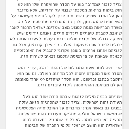
צריך לזכור שמדובר כאן על הסדר שהעיקרון שלו הוא לא
חוק ביטוח בריאות ממלכתי שבנוי על הדדיות, אלא מדובר
כאן על הסדר שספק השירותים צריך לקבל פיצוי אקטוארי על
השירותים שהוא נותן, ולכן גם ההסדרים מתבססים על זה.
משרד הבריאות מנסה למנוע מצב שמדינת ישראל תהפוך לאבן
שואבת לקבלת טיפולים לילדים חולים, ואנחנו יודעים שיש
מצוקה גדולה של ילדים חולים רבים בעולם. לצערנו אנחנו לא
יכולים לפתור את המצוקות האלה. זרי עירך קודמים, אבל גם
לגביהם אנחנו צריכים באופן עקרוני להגביל את האוכלוסייה
לכאלה שבאמת על פי תפיסת עולמנו זכאים לשירות הזה.
אני רוצה לומר שעם המגבלות של ההסדר הזה, עדיין הוא
הסדר מאוד מתקדם יחסית לכל מדינות העולם. גם אם הוא
יתקבל ככתבו וכלשונו, הוא הסדר שיקדים 99 אחוז מאומות
העולם מבחינת ההתייחסות לילדי עובדים זרים.
אתייחס בכמה מילים לזוגות שבהם הורה אחד הוא בעל
תעודת זהות ישראלית. צריך לזכור שהסוגייה הזאת עולה
בפנינו גם כאשר אנחנו מדברים על האוכלוסייה הפלסטינית
שנמצאת בישראל וחלקה מחזיקה תעודות זהות ישראליות.
הבעיה כאן היא דומה. לא כל מי שמחזיק בתעודת זהות
ישראלית הוא תושב ישראלי על פי ההכרה של הביטוח