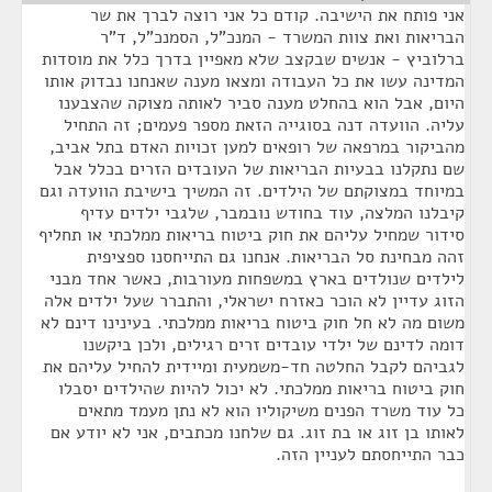
אני פותח את הישיבה. קודם כל אני רוצה לברך את שר
הבריאות ואת צוות המשרד - המנכ"ל, הסמנכ"ל, ד"ר
ברלוביץ - אנשים שבקצב שלא מאפיין בדרך כלל את מוסדות
המדינה עשו את כל העבודה ומצאו מענה שאנחנו נבדוק אותו
היום, אבל הוא בהחלט מענה סביר לאותה מצוקה שהצבענו
עליה. הוועדה דנה בסוגייה הזאת מספר פעמים; זה התחיל
מהביקור במרפאה של רופאים למען זכויות האדם בתל אביב,
שם נתקלנו בבעיות הבריאות של העובדים הזרים בכלל אבל
במיוחד במצוקתם של הילדים. זה המשיך בישיבת הוועדה וגם
קיבלנו המלצה, עוד בחודש נובמבר, שלגבי ילדים עדיף
סידור שמחיל עליהם את חוק ביטוח בריאות ממלכתי או תחליף
זהה מבחינת סל הבריאות. אנחנו גם התייחסנו ספציפית
לילדים שנולדים בארץ במשפחות מעורבות, כאשר אחד מבני
הזוג עדיין לא הוכר כאזרח ישראלי, והתברר שעל ילדים אלה
משום מה לא חל חוק ביטוח בריאות ממלכתי. בעינינו דינם לא
דומה לדינם של ילדי עובדים זרים רגילים, ולכן ביקשנו
לגביהם לקבל החלטה חד-משמעית ומיידית להחיל עליהם את
חוק ביטוח בריאות ממלכתי. לא יכול להיות שהילדים יסבלו
כל עוד משרד הפנים משיקוליו הוא לא נתן מעמד מתאים
לאותו בן זוג או בת זוג. גם שלחנו מכתבים, אני לא יודע אם
כבר התייחסתם לעניין הזה.