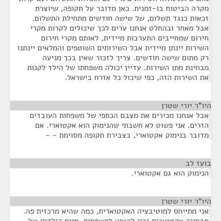
מקרה הביטוח בו-זמנית. כאן מדובר על תקופה, שיוצרת
זכאות כנגד תשלום, של שישה חודשים מתחילת התשלום.
אבל מאחר ובהחלט אנחנו ערים לכך שיכולים לקרות מקרי
חירום שמחייבים התערבות מיידית, לאותם מקרי חירום
השירות יינתן מיידית אבל השירותים השוטפים והמלאים יינתנו
רק מתום שישה חודשים. צריך לזכור שאין בכך מניעה
מבחינת מתן השירות. עדיין יכולה משפחתו של הילד לקנות
את השירות הזה, כפי שיכול כל אזרח בישראל.
היו"ר יורי שטרן
¶
אבל אנחנו מכירים את מצבם הכספי של משפחות העובדים
הזרים. אני פשוט לא חשבתי שהנימוק הוא אקטוארי. אם
מדובר בנימוק אקטוארי, בצבירת תקופה מסוימת - -
בועז לב
¶
הנימוק הוא גם אקטוארי.
היו"ר יורי שטרן
¶
אני מתייחס למוטיבציה האקטוארית, כמה שהיא מרכזית פה.