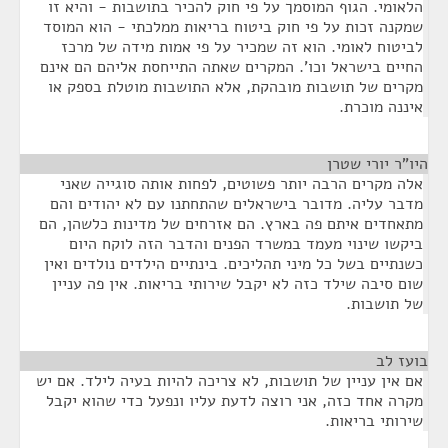
הלאומי. הגוף המוסמך על פי חוק להכיר בתושבות - והיא זו
שמקנה זכות על פי חוק ביטוח בריאות ממלכתי - הוא המוסד
לביטוח לאומי. הוא זה שמכיר על פי אמות מידה של מרכז
החיים בישראל וכו'. המקרים שאתה התייחסת אליהם הם אינם
מקרים של תושבות מובהקת, אלא התושבות מוטלת בספק או
איננה מוכרת.
היו"ר יורי שטרן
¶
אלה מקרים הרבה יותר פשוטים, לפחות אותה סוגייה שאני
מדבר עליה. מדובר בישראלים שהתחתנו עם לא יהודים והם
מתאחדים איתם פה בארץ. הם אזרחים של מדינות כלשהן, הם
ביקשו שינוי מעמד במשרד הפנים והדבר הזה לוקח היום
כשנתיים בשל כל מיני תהליכים. בינתיים הילדים נולדים ואין
שום סיבה שילד כזה לא יקבל שירותי בריאות. אין פה עניין
של תושבות.
בועז לב
¶
אם אין עניין של תושבות, לא צריכה להיות בעיה לילד. אם יש
מקרה אחד כזה, אני רוצה לדעת עליו ונפעל כדי שהוא יקבל
שירותי בריאות.