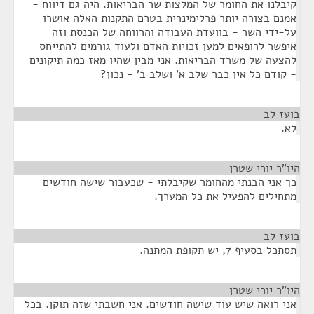
קיבלנו את החומר של המלצות שר הבריאות. היה גם דיווח -
אמנם בצורה יותר פרלימינרית בטרם התקנות האלה אושרו
על-ידי השר - בוועדת העבודה והרווחה של הכנסת וזה
איפשר לרופאים למען זכויות האדם ולעוד גורמים להתייחס
להצעה של משרד הבריאות. אני מבין שהיו מאז כמה תיקונים
- קודם כל אין כבר שלב א' ושלב ב' - נכון?
בועז לב
¶
לא.
היו"ר יורי שטרן
¶
כך אני הבנתי מהחומר שקיבלתי - שכעבור שישה חודשים
מתחילים להפעיל את כל המערך.
בועז לב
¶
תסתכל בסעיף 7, יש תקופת המתנה.
היו"ר יורי שטרן
¶
אני רואה שיש עוד שישה חודשים. אני חשבתי שזה תוקן. בכל