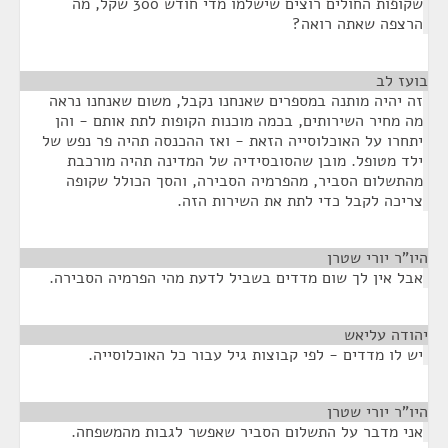
שקופות החולים רוצים שישלמו מדי חודש 300 שקל, מה
הרצפה שאתה רואה?
בועז לב
¶
זה יהיה מותנה במספרים שאנחנו נקבל, משום שאנחנו נראה
מה מחיר השירותים, בכמה מוכנות הקופות לתת אותם - והן
יתחרו על האוכלוסייה הזאת - ואז ההכנסה תהיה פר נפש של
ילד מטופל. מובן שהסובסידיה של המדינה תהיה מורכבת
מהתשלום הסביר, מהפרמיה הסבירה, והסך הכולל שקופה
צריכה לקבל כדי לתת את השירות הזה.
היו"ר יורי שטרן
¶
אבל אין לך שום מדדים בשביל לדעת מהי הפרמיה הסבירה.
יהודה עליאש
¶
יש לו מדדים - לפי קבוצות גיל עבור כל האוכלוסייה.
היו"ר יורי שטרן
¶
אני מדבר על התשלום הסביר שאפשר לגבות מהמשפחה.