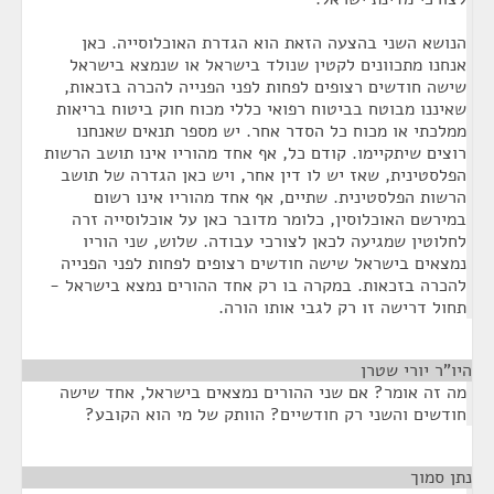
הנושא השני בהצעה הזאת הוא הגדרת האוכלוסייה. כאן
אנחנו מתכוונים לקטין שנולד בישראל או שנמצא בישראל
שישה חודשים רצופים לפחות לפני הפנייה להכרה בזכאות,
שאיננו מבוטח בביטוח רפואי כללי מכוח חוק ביטוח בריאות
ממלכתי או מכוח כל הסדר אחר. יש מספר תנאים שאנחנו
רוצים שיתקיימו. קודם כל, אף אחד מהוריו אינו תושב הרשות
הפלסטינית, שאז יש לו דין אחר, ויש כאן הגדרה של תושב
הרשות הפלסטינית. שתיים, אף אחד מהוריו אינו רשום
במירשם האוכלוסין, כלומר מדובר כאן על אוכלוסייה זרה
לחלוטין שמגיעה לכאן לצורכי עבודה. שלוש, שני הוריו
נמצאים בישראל שישה חודשים רצופים לפחות לפני הפנייה
להכרה בזכאות. במקרה בו רק אחד ההורים נמצא בישראל -
תחול דרישה זו רק לגבי אותו הורה.
היו"ר יורי שטרן
¶
מה זה אומר? אם שני ההורים נמצאים בישראל, אחד שישה
חודשים והשני רק חודשיים? הוותק של מי הוא הקובע?
נתן סמוך
¶