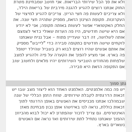
ולא את סך הכל שירותי הבריאות. אני חושב שמבחינת מטרת
החוק אנחנו רוצים להגיע להגנה מירבית של בריאות הילד,
ולא צריכים לעשות פה חצי הריון. צריכים להגיע למיצוי של
העקרונות. תקופת הצינון הזאת, מספיק שתהיה חצי שנה. את
החלק האקטוארי אפשר לעשות באותה תקופה; אני לא יודע
אם היא שישה חודשים, היו פה הערות שאולי כדאי לצמצם
אותה לשלושה, זה דבר שעדיין פתוח - אבל נניח שאנחנו
לוקחים שישה חודשים כתקופה סבירה כדי "לייבש" מספיק
את אותם אנשים שהיו רוצים לבוא רק בשביל שהילד יטופל
פה בארץ. אני מציע להפוך את הקערה על פיה ולהגיע למצב
שלפחות מהחודש השביעי השירותים יהיו מלאים ולחשוב שוב
אם התקופה הזאת היא סבירה.
נתן סמוך
¶
יש פה כמה אלמנטים. האלמנט האחד הוא ליצור מצב שבו יש
זכאות הדרגתית לקבלת שירותים. טווח הזמן הכללי של שנה
שבמהלכו אנחנו מכניסים את האנשים באופן הדרגתי לתוך
זכאות כוללת, נראה לנו באיזשהו אופן נכון מבחינת מאזן
האינטרסים. גם צריך לזכור שהפתרון לא יכול לבוא מהכיוון
ההפוך שאנחנו נתחיל לתת שירותים ואז נראה אם האנשים
נשארים בארץ.