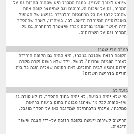
שיוצא לצורך העניין. כוונת המכרז היא שתהיה תחרות גם על
המחיר, גם על איכות השירותים וגם שתיווצר קופה אחת
שתוכל לרכז את כל ההתנסות והלמידה בנושא של הטיפול
באוכלוסייה המיוחדת הזאת. לכן, בעיקרון, לאחר שההסדר
הזה יאושר אנחנו נפרסם מכרז שיצטרך להתחרות גם על
המחיר וגם על השירותים.
היו"ר יורי שטרן
¶
הקופה הזאת שתזכה במכרז, היא תהיה גם הקופה היחידה
לצורך הפניות אחרות? למשל, ילד שלא רשום וקרה מקרה
חירום והגיע לבית החולים, זאת הקופה שאליה יפנה כל בית
חולים בדרישת תשלום?
בועז לב
¶
מי שלא יהיה מבוטח, לא יהיה בתוך ההסדר. זו לא קורת גג
אין-סופית לכל מי שאיננו מבוטח בחוק ביטוח בריאות
ממלכתי. ציינתי מלכתחילה שמדובר כאן על הסדר מוגבל.
הרישום לשירות ייעשה בקופה הזוכה על-ידי הצגת אישור
הזכאות.