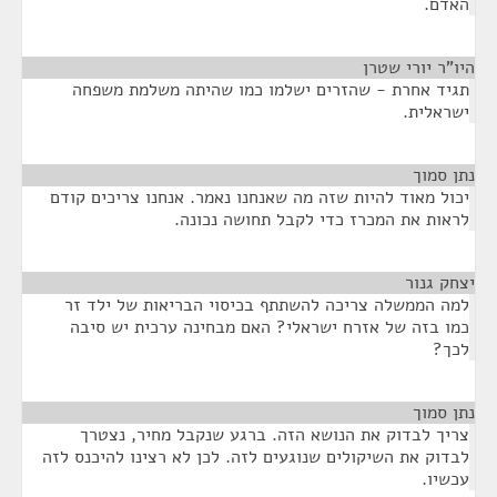
האדם.
היו"ר יורי שטרן
¶
תגיד אחרת - שהזרים ישלמו כמו שהיתה משלמת משפחה
ישראלית.
נתן סמוך
¶
יכול מאוד להיות שזה מה שאנחנו נאמר. אנחנו צריכים קודם
לראות את המכרז כדי לקבל תחושה נכונה.
יצחק גנור
¶
למה הממשלה צריכה להשתתף בכיסוי הבריאות של ילד זר
כמו בזה של אזרח ישראלי? האם מבחינה ערכית יש סיבה
לכך?
נתן סמוך
¶
צריך לבדוק את הנושא הזה. ברגע שנקבל מחיר, נצטרך
לבדוק את השיקולים שנוגעים לזה. לכן לא רצינו להיכנס לזה
עכשיו.