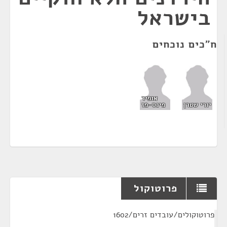
בישראל
ח"כים נוכחים
אופיר
יורי שטרן
פינס-פז
פרוטוקול
¶
פרוטוקולים/עובדים זרים/1602