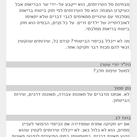
מבחינת סל השירותים, הוא ייקבע על-ידי שר הבריאות אבל
העיקרון המנחה הוא סל השירותים לפי חוק ביטוח בריאות
ממלכתי עם שינויים מתאימים לגבי דברים שלא יתאימו
לאוכלוסייה של ילדים זרים. על כל פנים, הבסיס הוא חוק
ביטוח בריאות ממלכתי.
מה לא ייכלל בכיסוי הביטוחי? קודם כל, שירותים שהקטין
זכאי להם מכוח דבר חקיקה אחר.
היו"ר יורי שטרן
¶
למשל טיפות חלב?
נתן סמוך
¶
לא. אנחנו מדברים על תאונות עבודה, תאונות דרכים, שירות
הביטחון.
בועז לב
¶
אם יש חקיקה אחרת שמסדירה את הכיסוי הרפואי לעניין
מסוים, הוא לא כלול כאן. לא ייכללו שירותים לקטין שהוא
נפגע תאונת דרכים, כמשמעותו בחוק הפיצויים לנפגעי תאונות