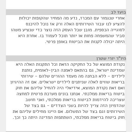
בועז לב
¶
אחרי שנגמור עם המכרז, נדע מה המחיר שהקופות יכולות
להציע לנו עבור השירותים האלה ורק אז נוכל להיכנס
לסוגייה הכספית. מובן שכל העסק הזה נוצר כדי שנציע משהו
סביר שהמשפחה פחות או יותר תוכל לעמוד בו. אחרת היא
היתה יכולה לקנות את הביטוח באופן פרטי.
היו"ר יורי שטרן
¶
נקודת המוצא של כל החקיקה הזאת וכל התקנות האלה היא
שמדינת ישראל, גם בהתאם לאמנה הבין-לאומית, נותנת
לילדים - ללא הבחנה מה מעמד ההורים שלהם - שירותי
בריאות שווים לאלה שניתנים לילדים ישראלים. אם זה ההיגיון
ואם זאת נקודת המוצא, אידיאלי היה להחיל עליהם את חוק
ביטוח בריאות ממלכתי. אנחנו בונים מערכת פרטית למחצה
שצריכה להידמות לביטוח בריאות ממלכתי, ואני חושב
שהדמיון הזה צריך להיות בשני הצדדים - גם בצד של
השירותים וגם בצד של התשלום. אם היינו מחילים עליהם את
חוק ביטוח בריאות ממלכתי, השתתפות המדינה היתה כך וכך.