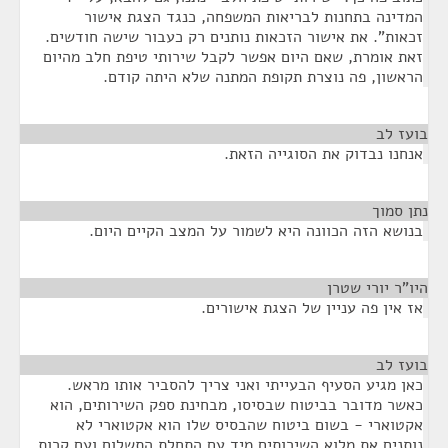
המדינה בתחנות לבריאות המשפחה, כנגד הצגת אישור
זכאות". את אישור הזכאות נותנים רק כעבור שישה חודשים.
זאת אומרת, שאם היום אפשר לקבל שירותי טיפת חלב מהיום
הראשון, פה נוצרת תקופת המתנה שלא היתה קודם.
בועז לב
¶
אנחנו נבדוק את הסוגייה הזאת.
נתן סמוך
¶
בנושא הזה הכוונה היא לשמור על המצב הקיים היום.
היו"ר יורי שטרן
¶
אז אין פה עניין של הצגת אישורים.
בועז לב
¶
כאן מגיע הסעיף הבעייתי ואני צריך להסביר אותו מראש.
כאשר מדובר בביטוח שבסיסו, מבחינת ספק השירותים, הוא
אקטוארי - בשום ביטוח שהבסיס שלו הוא אקטוארי לא
נותנים את מלוא השירותים מיד עם התחלת התשלום ועם קרות