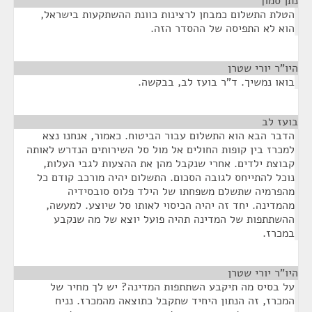
נתן סמוך
¶
הטלת התשלום כמבחן לרצינות כוונת ההשתקעות בישראל,
הוא לא התפיסה של ההסדר הזה.
היו"ר יורי שטרן
¶
בואו נמשיך. ד"ר בועז לב, בבקשה.
בועז לב
¶
הדבר הבא הוא התשלום עבור הביטוח. כאמור, אנחנו נצא
למכרז בין קופות החולים אל מול סל השירותים הנדרש לאותה
קבוצת ילדים. אחרי שנקבל מהן את ההצעות לגבי העלות,
נוכל להתייחס לגובה הסכום. התשלום יהיה מורכב קודם כל
מהפרמיה שתשלם משפחתו של הילד פלוס סובסידיה
מהמדינה. יחד זה יהיה הכיסוי לאותו סל שיוצע. למעשה,
ההשתתפות של המדינה תהיה פועל יוצא של מה שנקבע
במכרז.
היו"ר יורי שטרן
¶
על בסיס מה תיקבע השתתפות המדינה? יש לך מחיר של
המכרז, זה הנתון היחיד שתקבל כתוצאה מהמכרז. נניח