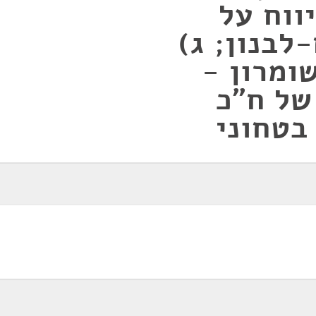
 ב) דיווח על
לבנון; ג)
ומרון -
של ח"כ
 בטחוני