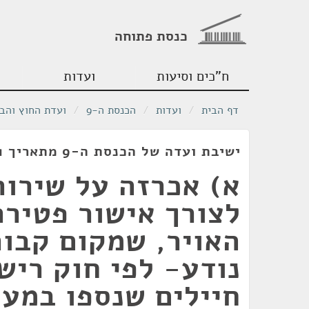
כנסת פתוחה
ח"כים וסיעות
ועדות
דף הבית
/
ועדות
/
הכנסת ה-9
/
ועדת החוץ והבי
ישיבת ועדה של הכנסת ה-9 מתאריך 24/02/1981
א) אכרזה על שירות
לצורך אישור פטירת
האויר, שמקום קבור
נודע- לפי חוק ריש
חיילים שנספו במער