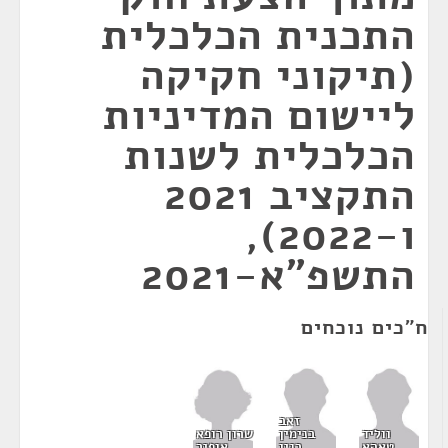
התכנית הכלכלית
(תיקוני חקיקה
ליישום המדיניות
הכלכלית לשנות
התקציב 2021
ו-2022),
התשפ"א-2021
ח"כים נוכחים
זאב
שרון רופא
ווליד
בנימין
אופיר
טאהא
בגין