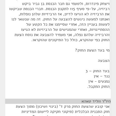
ויצחק פינדרוס, ולטעמי גם חבר הכנסת בן גביר ביקש
רביזיה, על-פי סעיף 115 לתקנון הכנסת. חברי הכנסת שביקשו
את הרביזיה לא הגיעו לדיון, אז הרביזיות שלהן נופלות,
ואנחנו למעשה ניגשים להצבעה על החוק. זה מה שנשאר לנו
לעשות בעניין הזה, אחרי שסיימנו את כל הקטע של
ההסתייגויות, ואחרי שהמגישים של הרביזיות לא הגיעו
והרביזיה שלהם נפלה, אני מעמיד להצבעה את נוסח הצעת
החוק כפי שהוקרא, כולל כל התיקונים שהוקראו.
מי בעד הצעת החוק?
הצבעה
בעד החוק – 3
נגד – אין
נמנעים - אין
החוק התקבל.
היו"ר ווליד טאהא
¶
אני קובע שהצעת החוק פרק ד' (בינוי ושיכון) מתוך הצעת
חוק התכנית הכלכלית (תיקוני חקיקה ליישום המדיניות