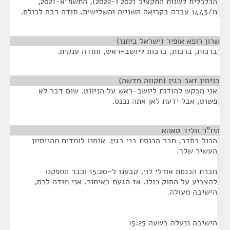
הכלכלית לשנות התקציב 2021 ו-2022), התשפ"א-2021,
מ/1443 עברה בקריאה השנייה והשלישית. תודה רבה לכולם.
שרון רופא אופיר (ישראל ביתנו)
¶
ברכות, ברכות, ברכות ליושב-ראש, ותודה ענקית.
בנימין זאב בגין (תקווה חדשה)
¶
אני מבקש להודות ליושב-ראש על הניווט. שום דבר לא
פשוט, אבל ידעת לאן אתה נכנס.
היו"ר ווליד טאהא
¶
הכול בסדר, חבר הכנסת בני בגין. אנחנו לומדים מהניסיון
העשיר שלך.
חברת הכנסת אורלי לוי, קבענו ל-15:20 וכבר הספקנו
להצביע על החוק כולו. אז הגעת באיחור. אני מודה לכם,
הישיבה מעולה.
הישיבה ננעלה בשעה 15:25