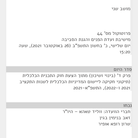
מושב שני
פרוטוקול מס' 44
מישיבת ועדת הפנים והגנת הסביבה
יום שלישי, כ' בחשון התשפ"ב (26 באוקטובר 2021), שעה
15:20
סדר היום
פרק ד' (בינוי ושיכון) מתוך הצעת חוק התכנית הכלכלית
(תיקוני חקיקה ליישום המדיניות הכלכלית לשנות התקציב
2021 ו-2022), התשפ"א-2021
נכחו
¶
חברי הוועדה: ווליד טאהא – היו"ר
זאב בנימין בגין
שרון רופא אופיר