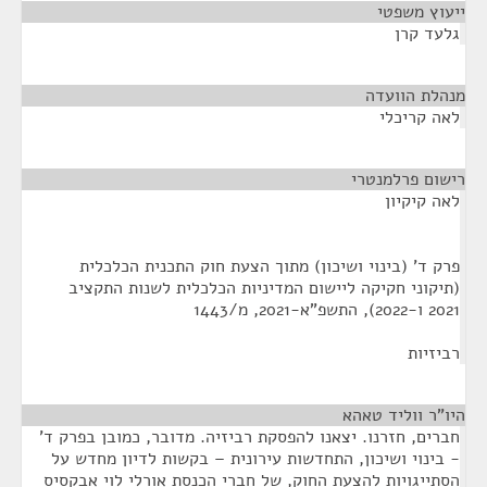
ייעוץ משפטי
¶
גלעד קרן
מנהלת הוועדה
¶
לאה קריכלי
רישום פרלמנטרי
¶
לאה קיקיון
פרק ד' (בינוי ושיכון) מתוך הצעת חוק התכנית הכלכלית
(תיקוני חקיקה ליישום המדיניות הכלכלית לשנות התקציב
2021 ו-2022), התשפ"א-2021, מ/1443
רביזיות
היו"ר ווליד טאהא
¶
חברים, חזרנו. יצאנו להפסקת רביזיה. מדובר, כמובן בפרק ד'
- בינוי ושיכון, התחדשות עירונית – בקשות לדיון מחדש על
הסתייגויות להצעת החוק, של חברי הכנסת אורלי לוי אבקסיס