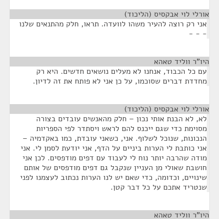
אורלי לוי אבקסיס (הליכוד)
¶
אני רק רוצה להעיר משהו לוועדה. תראו, חלק מהתנאים שלנו
- - -
היו"ר ווליד טאהא
¶
עם כל הכבוד, אנחנו לא מעלים נושאים חדשים. היא רק
מחדדת דברים שסוכמו, על כן אני לא פותח את זה לדיון.
אורלי לוי אבקסיס (הליכוד)
¶
לא, לא הבנת אותי נכון – חלק מהאנשים עובדים בצורה
מסוימת כדי שגם ייכנס להם לראש ויסתדר לפי הספריות
הנכונות, שנוכל לשלוף. אני, כשאני עובדת, כמו באקדמיה –
אני כותבת לי הערות ביניים על הדף, אני יודעת לסמן לי. אני
מודה שהרבה יותר נוח לי לעבוד עם דפים מודפסים. לכן אני
חושבת שאולי מן העניין שנקבל גם דפים מודפסים של אותם
שינויים, וכדומה, כדי שאם יש לנו הערות נכתוב לעצמנו לפני
שנטריד אתכם על כל דבר קטן.
היו"ר ווליד טאהא
¶