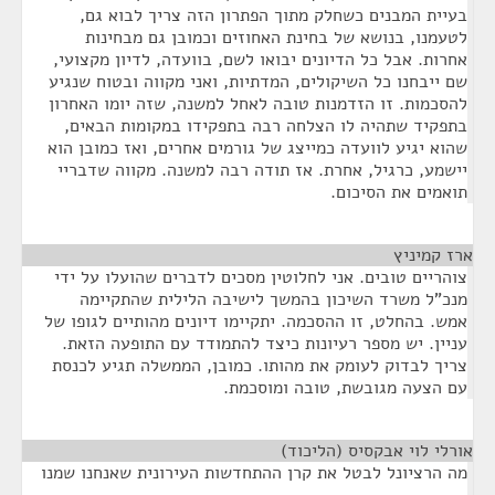
בעיית המבנים כשחלק מתוך הפתרון הזה צריך לבוא גם,
לטעמנו, בנושא של בחינת האחוזים וכמובן גם מבחינות
אחרות. אבל כל הדיונים יבואו לשם, בוועדה, לדיון מקצועי,
שם ייבחנו כל השיקולים, המדתיות, ואני מקווה ובטוח שנגיע
להסכמות. זו הזדמנות טובה לאחל למשנה, שזה יומו האחרון
בתפקיד שתהיה לו הצלחה רבה בתפקידו במקומות הבאים,
שהוא יגיע לוועדה כמייצג של גורמים אחרים, ואז כמובן הוא
יישמע, כרגיל, אחרת. אז תודה רבה למשנה. מקווה שדבריי
תואמים את הסיכום.
ארז קמיניץ
¶
צוהריים טובים. אני לחלוטין מסכים לדברים שהועלו על ידי
מנכ"ל משרד השיכון בהמשך לישיבה הלילית שהתקיימה
אמש. בהחלט, זו ההסכמה. יתקיימו דיונים מהותיים לגופו של
עניין. יש מספר רעיונות כיצד להתמודד עם התופעה הזאת.
צריך לבדוק לעומק את מהותו. כמובן, הממשלה תגיע לכנסת
עם הצעה מגובשת, טובה ומוסכמת.
אורלי לוי אבקסיס (הליכוד)
¶
מה הרציונל לבטל את קרן ההתחדשות העירונית שאנחנו שמנו
- - -