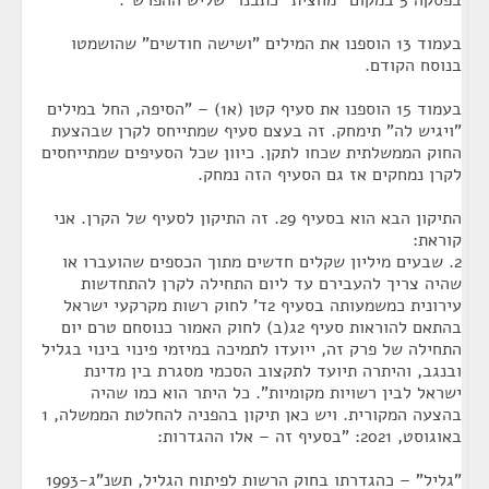
בעמוד 13 הוספנו את המילים "ושישה חודשים" שהושמטו
בנוסח הקודם.
בעמוד 15 הוספנו את סעיף קטן (א1) – "הסיפה, החל במילים
"ויגיש לה" תימחק. זה בעצם סעיף שמתייחס לקרן שבהצעת
החוק הממשלתית שכחו לתקן. כיוון שכל הסעיפים שמתייחסים
לקרן נמחקים אז גם הסעיף הזה נמחק.
התיקון הבא הוא בסעיף 29. זה התיקון לסעיף של הקרן. אני
קוראת:
2. שבעים מיליון שקלים חדשים מתוך הכספים שהועברו או
שהיה צריך להעבירם עד ליום התחילה לקרן להתחדשות
עירונית כמשמעותה בסעיף 2ד' לחוק רשות מקרקעי ישראל
בהתאם להוראות סעיף 2ג(ב) לחוק האמור כנוסחם טרם יום
התחילה של פרק זה, ייועדו לתמיכה במיזמי פינוי בינוי בגליל
ובנגב, והיתרה תיועד לתקצוב הסכמי מסגרת בין מדינת
ישראל לבין רשויות מקומיות". כל היתר הוא כמו שהיה
בהצעה המקורית. ויש כאן תיקון בהפניה להחלטת הממשלה, 1
באוגוסט, 2021: "בסעיף זה – אלו ההגדרות:
"גליל" – כהגדרתו בחוק הרשות לפיתוח הגליל, תשנ"ג-1993