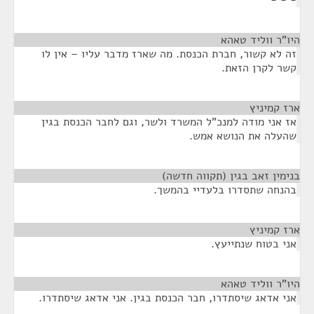
היו"ר ווליד טאהא
¶
זה לא קשור, חברת הכנסת. מה שארז מדבר עליו – אין לו
קשר לקרן הזאת.
ארז קמיניץ
¶
אז אני מודה למנכ"ל המשרד ולשר, וגם לחבר הכנסת בגין
שהעלה את הנושא אמש.
בנימין זאב בגין (תקווה חדשה)
¶
בהנחה שתסדרו בלעדיי בהמשך.
ארז קמיניץ
¶
אני בטוח שנתייעץ.
היו"ר ווליד טאהא
¶
אני אדאג שיסתדרו, חבר הכנסת בגין. אני אדאג שיסתדרו.