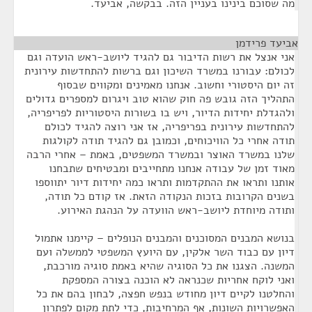
מה שסוכם בינינו בעניין הזה. בבקשה, אביעד.
אביעד פרידמן
¶
אני אנצל את רשות הדיבור גם להגיד ליושב-ראש הועדה וגם
לכולם: עבורנו במשרד השיכון וגם ברשות להתחדשות עירונית
זה יום היסטורי וחשוב. אנחנו מאמינים ומקווים שבסוף
התהליך הזה גובש פה חוק שהוא טוב ויגרום למספרים גדולים
ולהגדלת יחידות הדיור, ויש בו בשורות היסטוריות לפריפריה,
להתחדשות עירונית בפריפריה, אז אני רוצה להגיד לכולם
תודה אחרי כל הוויכוחים, וכמובן גם להגיד תודה לקולגות
שלנו במשרד האוצר ובמשרד המשפטים, באמת – אחרי הרבה
מאוד זמן של עבודה אנחנו מתחייבים ומבטיחים שתבחנו
אותנו ותראו את ההתקדמות ותראו כמה יחידות דיור יתווספו
בשנים הקרובות בזכות הנקודה הזאת. אז קודם כל תודה,
ותודה מיוחדת ליושב-ראש הוועדה על הנהגת האירוע.
בנושא המבנים המסוכנים והמבנים הנופלים – קיימנו אתמול
דיון עם כבוד השר אלקין, עם היועץ המשפטי לממשלה ועם
המשנה. הצגנו את כל הסוגיה שהיא באמת סוגיה מורכבת,
ואני לוקח אחריות שכנראה לא הוכנה בצורה המספקת
והחלטנו לקיים דיון מחודש בנפש חפצה, לבחון בהם את כל
האפשרויות השונות, אף המרחיבות, כדי לתת מקום לפתרון