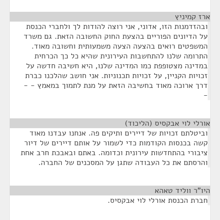
ארז קמיניץ
¶
ובהזדמנות הזו, אדוני, אני רוצה להודות לך ולחברי הכנסת
על הדיונים הפוריים בהצעת החוק החשובה הזאת. גם משרד
המשפטים רואים בהצעה הצעה משמעותית וחשובה מאוד.
התרומה שלנו להתחשבות העירונית שהיא כל כך הכרחית
במדינה מצטופפת כמו המדינה שלנו, היא חשיבה חדשה על
זכויות הקניין, על זכויות תכנוניות. אני חושב שהלכנו כברת
דרך ארוכה מאוד בחשיבה הזאת על מנת לתמוך במאמץ - -
-
אורלי לוי אבקסיס (הליכוד)
¶
וביטלתם זכויות של דיירים ותיקים פה. אנחנו עבדנו מאוד
קשה בכנסות הקודמות כדי לשמור על אותם דיירים של דיור
ציבורי בהתחדשות עירונית וכדומה. באתם ובאבכת חרב אחת
והרסתם את כל העבודה שתגן על המסכנים של החברה.
היו"ר ווליד טאהא
¶
חברת הכנסת אורלי לוי אבקסיס.