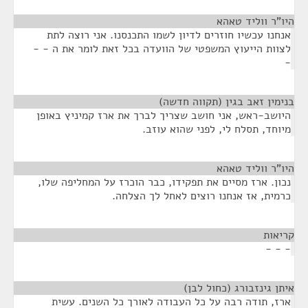
היו"ר ווליד טאהא
¶
אנחנו עכשיו חוזרים לדיון לשמו התכנסנו. אני רוצה לתת
לצוות הייעוץ המשפטי של הוועדה בכל זאת לומר את ה - -
-
בנימין זאב בגין (תקווה חדשה)
¶
היושב-ראש, אני חושב שצריך לברך את ארז קמיניץ באופן
מיוחד, תסלח לי, לפני שהוא עוזב.
היו"ר ווליד טאהא
¶
נכון. ארז מסיים את תפקידו, כבר הוכרז על המחליפה שלו,
כרמית, אז אנחנו רוצים לאחל לך הצלחה.
קריאות
¶
- - -
איתן גינזבורג (כחול לבן)
¶
ארז, תודה רבה על כל העבודה לאורך כל השנים. עשית