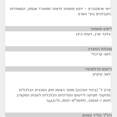
ישי איצקוביץ - יועץ משפטי חיצוני ממשרד אגמון, התאחדות
הקבלנים בוני הארץ
ייעוץ משפטי
¶
גלעד קרן, רעות בינג
מנהלת הוועדה
¶
לאה קריכלי
רישום פרלמנטרי
¶
לאה קיקיון
פרק ד' (בינוי ושיכון) מתוך הצעת חוק התכנית הכלכלית
(תיקוני חקיקה ליישום המדיניות הכלכלית לשנות התקציב
2021 ו-2022), התשפ"א-2021, מ/1443
היו"ר ווליד טאהא
¶