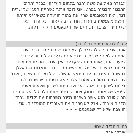
עבודה מאומצת קשה ורבה בתחום האזרחי בכלל ותחום
התכנון והבנייה בפרט. אני זוכר אותך כשהיית הסגן של שרית
דנה, ואת המאבקים שהיו פה בתוך הוועדה כשאיריס הייתה
יועצת משפטית בוועדה. תודה רבה לאורך כל הדרך על
שליחותך הציבורית, הגם שהיו לפעמים חילוקי דעות.
אורלי לוי אבקסיס (הליכוד)
¶
ארז, אני רוצה להזכיר לך שאנחנו ישבנו יחד ובנינו את
המתווה לפינוי של שוכרים שאינם זכאים של דיור ציבורי.
לצערי הרב, אותו מתווה שקבענו איך אנחנו מפנים את אותן
דירות, שישבנו על זה לא מעט זמן – גם בוועדות וגם אצלך
במשרד, והיינו גם עם היועץ המשפטי של משרד השיכון, ועוד
עם יועצים נוספים. אמרת שזה יהיה המתווה שישחרר לנו
דירות לשוק החופשי. מאז ועד היום לא רק שלא הוצאתם
לפועל את אותו מתווה, אתם שיניתם אותו הלכה למעשה. היום
מה שקורה הוא ששר השיכון מפנה משפחות עם ילדים, נכים
מדיור ציבורי, אבל לא מפנים את השוכרים המוסדיים. אני
חושבת שלא רק שפספסנו - - -
היו"ר ווליד טאהא
¶
אורלי אבל - - -