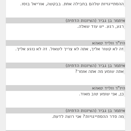
ההסתייגויות שלהם בחבילה אחת. בבקשה, אוריאל בוסו.
איתמר בן גביר (הציונות הדתית)
¶
רגע, רגע. יש עוד שאלה.
היו"ר ווליד טאהא
¶
זה לא קשור אליך, אתה לא צריך לשאול. זה לא נוגע אליך.
איתמר בן גביר (הציונות הדתית)
¶
אתה שומע מה אתה אומר?
היו"ר ווליד טאהא
¶
כן, אני שומע טוב מאוד.
איתמר בן גביר (הציונות הדתית)
¶
מה סדר ההסתייגויות? אני רוצה לדעת.