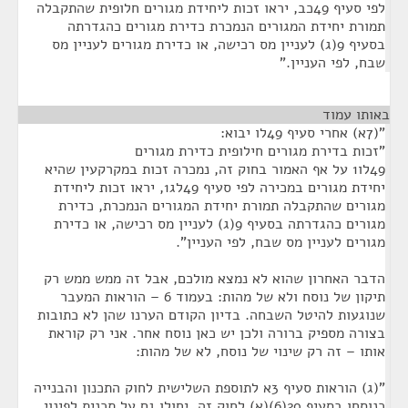
לפי סעיף 49כב, יראו זכות ליחידת מגורים חלופית שהתקבלה
תמורת יחידת המגורים הנמכרת כדירת מגורים כהגדרתה
בסעיף 9(ג) לעניין מס רכישה, או כדירת מגורים לעניין מס
שבח, לפי העניין."
באותו עמוד
¶
"(7א) אחרי סעיף 49לו יבוא:
"זכות בדירת מגורים חילופית כדירת מגורים
49לו1 על אף האמור בחוק זה, נמכרה זכות במקרקעין שהיא
יחידת מגורים במכירה לפי סעיף 49לג1, יראו זכות ליחידת
מגורים שהתקבלה תמורת יחידת המגורים הנמכרת, כדירת
מגורים כהגדרתה בסעיף 9(ג) לעניין מס רכישה, או כדירת
מגורים לעניין מס שבח, לפי העניין".
הדבר האחרון שהוא לא נמצא מולכם, אבל זה ממש ממש רק
תיקון של נוסח ולא של מהות: בעמוד 6 – הוראות המעבר
שנוגעות להיטל השבחה. בדיון הקודם הערנו שהן לא כתובות
בצורה מספיק ברורה ולכן יש כאן נוסח אחר. אני רק קוראת
אותו – זה רק שינוי של נוסח, לא של מהות:
"(ג) הוראות סעיף 3א לתוספת השלישית לחוק התכנון והבנייה
כנוסחו בסעיף 20(6)(א) לחוק זה, יחולו גם על תכנית לפינוי