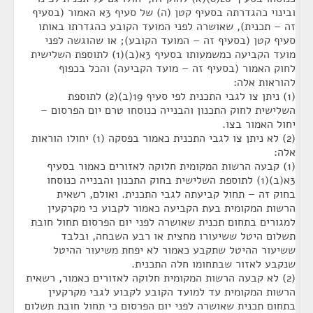
ובינוי כהגדרתה בסעיף קטן (ה) של סעיף 3א האמור (בסעיף
זה – תכנית), שאושרה לפני המועד הקובע כהגדרתו באותו
סעיף קטן (בסעיף זה – המועד הקובע); או שהוגשה לפני
מועד הקביעה כמשמעותו בסעיף 3א(ב)(1) לתוספת השלישית
לחוק האמור (בסעיף זה – מועד הקביעה) והכל בכפוף
להוראות אלה:
(1) ניתן צו לגבי התכנית לפי סעיף 19(ב)(2) לתוספת
השלישית לחוק התכנון והבנייה כנוסחו טרם יום הפרסום –
יחול האמור בצו.
(2) לא ניתן צו לגבי התכנית כאמור בפסקה (1) יחולו הוראות
אלה:
(1) קבעה הרשות המקומית חלוקה לאזורים כאמור בסעיף
3א(ב)(1) לתוספת השלישית בחוק התכנון והבנייה כנוסחו
בחוק זה – תחול קביעתה לגבי התכנית. ואולם, רשאית
הרשות המקומית בעת הקביעה כאמור לקבוע כי מקרקעין
למגורים בתחום תכנית שאושרה לפני יום הפרסום תחול חובת
תשלום היטל ששיעורו מחצית או רבע השבחה, ובלבד
ששיעור ההיטל שתקבע כאמור לא יפחת משיעור ההיטל
שנקבע לאזור שבתחומו חלה התכנית.
(2) לא קבעה הרשות המקומית חלוקה לאזורים כאמור, רשאית
הרשות המקומית עד למועד הקובע לקבוע לגבי מקרקעין
בתחום תכנית שאושרה לפני יום הפרסום כי תחול חובת תשלום