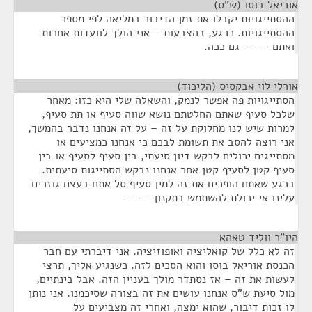
אוריאל בוסו (ש"ס)
¶
ההסתייגויות יקבלו את זמן הדיבור במליאה לפי מספר
ההסתייגויות. כרגע, בהצבעות – אני הולך לוועדות אחרות
ואתם - - - גם ככה.
אורלי לוי אבקסיס (הליכוד)
¶
הסתייגויות פה אפשר לנמק, והשאלה שלי היא כזו: מאחר
שלכל סעיף שאתם החלטתם נושא שווה סעיף או תת סעיף,
למרות שיש לנו מחלוקת על זה – על זה אנחנו נדבר בהמשך,
אני רוצה להסב את תשומת לבכם כי אנחנו כמציעים או
מסתייגים יכולים לבקש דיון סיעתי, בין סעיף לסעיף או בין
סעיף קטן לסעיף קטן אחר אנחנו נבקש הסתייגות סיעתית.
ברגע שאתם הופכים את זה למין סעיף סל אתם בעצם גוזרים
עלינו אי יכולת להשתמש בתקנון - - -
היו"ר ווליד טאהא
¶
זה לא כלל של קואליציה ואופוזיציה. אני דיברתי עם חבר
הכנסת אוריאל בוסו והוא הסכים לזה. כשנגיע אליך, תרצי
לעשות את זה – אז נסתדר מולך בעניין הזה. אבל בינתיים,
מול סיעת ש"ס אנחנו עושים את זה בצורה שסיכמנו. אני נותן
לו זכות דיבור, שהוא ימצה, ואחרי זה מצביעים על