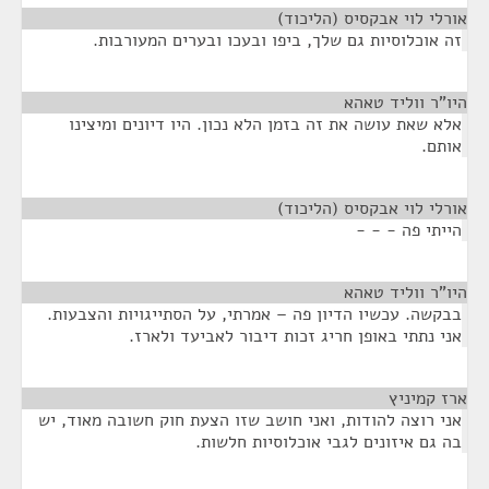
אורלי לוי אבקסיס (הליכוד)
¶
זה אוכלוסיות גם שלך, ביפו ובעכו ובערים המעורבות.
היו"ר ווליד טאהא
¶
אלא שאת עושה את זה בזמן הלא נכון. היו דיונים ומיצינו
אותם.
אורלי לוי אבקסיס (הליכוד)
¶
הייתי פה - - -
היו"ר ווליד טאהא
¶
בבקשה. עכשיו הדיון פה – אמרתי, על הסתייגויות והצבעות.
אני נתתי באופן חריג זכות דיבור לאביעד ולארז.
ארז קמיניץ
¶
אני רוצה להודות, ואני חושב שזו הצעת חוק חשובה מאוד, יש
בה גם איזונים לגבי אוכלוסיות חלשות.