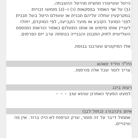
היטל ששיעורו מחצית מהיטל ההשבחה.
(3) על אף האמור בפסקאות (1) ו-(2) מומשו זכויות
במקרקעין שחלה עליהם תכנית או ששולם היטל בשל תכנית
לפני המועד הקובע או מועד הקביעה, לפי המוקדם, יחולו
לעניין אותו מימוש או אותו התשלום כאמור הוראות התוספת
השלישית לחוק התכנון והבנייה כנוסחה ערב יום הפרסום.
אלו התיקונים שערכנו בנוסח.
היו"ר ווליד טאהא
¶
צריך לומר שכל אלה פורסמו.
רעות בינג
¶
למעט הסעיף האחרון שהוא שוב - - -
איתן גינזבורג (כחול לבן)
¶
אתמול דיבר על זה תומר, שרק הניסוח לא היה ברור. אין פה
שינויים.