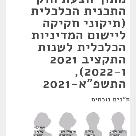
התכנית הכלכלית
(תיקוני חקיקה
ליישום המדיניות
הכלכלית לשנות
התקציב 2021
ו-2022),
התשפ"א-2021
ח"כים נוכחים
שירלי
אורלי לוי
פינטו
יוראי להב
ווליד
אבקסיס
קדוש
הרצנו
טאהא