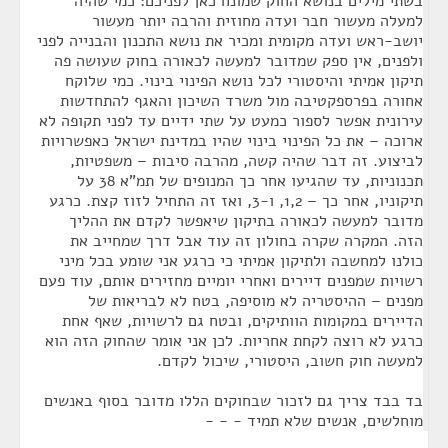
בשתי מילים בנושא החוק שמונח כאן לפניכם: כמי שהיה
למעלה מעשור חבר ועדה מחוזית והרבה יותר מעשור
יושב-ראש ועדה מקומית ומכיר את נושא התכנון והבנייה לפני
ולפנים, אין ספק שמדובר למעשה לכאורה בחוק שעושה פה
תיקון אמיתי והיסטורי לכל נושא הפינוי בינוי. כמי שלוקח
אחורה בפרספקטיבה מול משרד השיכון והאגף להתחדשות
עירונית אפשר לספור כמעט על שתי ידיים עד לפני תקופה לא
ארוכה – את כל הפינוי בינוי שהיו במדינת ישראל כאפשרויות
לביצוע. זה דבר שהיה קשה, מהרבה סיבות – משפטיות,
תכנוניות, עד שהגיעו אחר כך המנופים של תמ"א 38 על
תיקוניו, אחר כך – 1,2, ו-3, ואז זה התחיל לזוז קצת. כרגע
מדובר למעשה לכאורה בתיקון שיאפשר לקדם את ההליך
הזה. המקרה שקרה בחולון זה עוד אבל דרך שמחייב את
כולנו למחשבה ולתיקון אמיתי כי כרגע אני שומע בכל מיני
רשויות שמפנים דיירים ואחרי יומיים מחזירים אותם, עוד פעם
מפנים – ההיסטריה לא מוסיפה, בטח לא לבריאות של
הדיירים במקומות הוותיקים, ובטח גם לרשויות, שאף אחת
כרגע לא רוצה לקחת אחריות. לכן אני אומר שהחוק הזה הוא
למעשה חוק חשוב, היסטורי, שיכול לקדם.
בד בבד צריך גם לזכור שבחוקים הללו מדובר בסוף באנשים
מוחלשים, אנשים שלא תמיד - - -