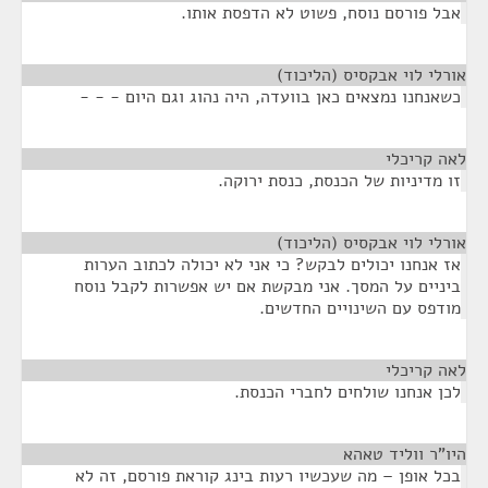
אבל פורסם נוסח, פשוט לא הדפסת אותו.
אורלי לוי אבקסיס (הליכוד)
¶
כשאנחנו נמצאים כאן בוועדה, היה נהוג וגם היום - - -
לאה קריכלי
¶
זו מדיניות של הכנסת, כנסת ירוקה.
אורלי לוי אבקסיס (הליכוד)
¶
אז אנחנו יכולים לבקש? כי אני לא יכולה לכתוב הערות
ביניים על המסך. אני מבקשת אם יש אפשרות לקבל נוסח
מודפס עם השינויים החדשים.
לאה קריכלי
¶
לכן אנחנו שולחים לחברי הכנסת.
היו"ר ווליד טאהא
¶
בכל אופן – מה שעכשיו רעות בינג קוראת פורסם, זה לא