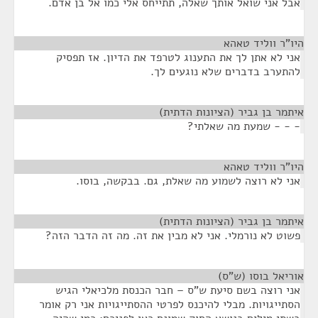
אבל אני שואל אותך שאלה, תתייחס אלי כמו אל בן אדם.
היו"ר ווליד טאהא
¶
אני לא אתן לך את התענוג לטרפד את הדיון. אז תפסיק
להתערב בדברים שלא נוגעים לך.
איתמר בן גביר (הציונות הדתית)
¶
- - - שמעת מה שאלתי?
היו"ר ווליד טאהא
¶
אני לא רוצה לשמוע מה שאלת, גם. בבקשה, בוסו.
איתמר בן גביר (הציונות הדתית)
¶
פשוט לא נורמלי. אני לא מבין את זה. מה זה הדבר הזה?
אוריאל בוסו (ש"ס)
¶
אני רוצה בשם סיעת ש"ס – חבר הכנסת מלכיאלי הגיש
הסתייגויות. מבלי להיכנס לפרטי ההסתייגויות אני רק אומר