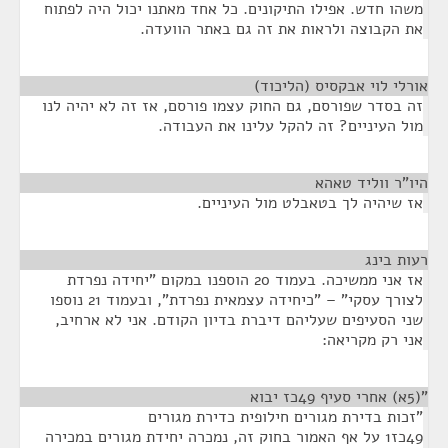
משהו חדש. אפילו התיקונים. כל אחד מאתנו יכול היה לפתוח
את הקבוצה ולראות את זה גם באתר הוועדה.
אורלי לוי אבקסיס (הליכוד)
¶
זה בסדר שפורסם, גם החוק עצמו פורסם, אז זה לא יהיה לנו
מול העיניים? זה להקל עלינו את העבודה.
היו"ר ווליד טאהא
¶
אז שיהיה לך בטאבלט מול העיניים.
רעות בינג
¶
אז אני ממשיכה. בעמוד 20 הוספנו במקום "יחידה נפרדת
לצורך עסקי" – "כיחידה עצמאית נפרדת", ובעמוד 21 נוספו
שני הסעיפים שעליהם דיברת בדיון הקודם. אני לא ארחיב,
אני רק מקריאה:
"(5א) אחרי סעיף 49כז יבוא
¶
"זכות בדירת מגורים חילופית כדירת מגורים
49כז1 על אף האמור בחוק זה, נמכרה יחידת מגורים במכירה