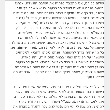
שלום לכולם, אני מתכבד לפתוח את ישיבת הוועדה. אנחנו
בשעה טובה מגיעים לשלב ההצבעות בנושא שכל כך היה
חשוב, כל כך עניין חלקים רבים באוכלוסייה. היו פה דיונים
מעניינים ביותר – נושא התחדשות עירונית, פרק ד' (בינוי
ושיכון) מתוך הצעת חוק התכנית הכלכלית (תיקוני חקיקה
ליישום המדיניות הכלכלית לשנות התקציב 2021 ו-2022),
התשפ"א-2021, מ/1443. הכנה לקריאה שנייה ושלישית,
הסתייגויות והצבעות. זה אומר שאני לא הולך לפתוח את
הישיבה לדיונים וזכויות דיבור. אנחנו עשינו את זה, נתנו לזה
שעות על גבי שעות ונתנו לדיון להיות רחב מאוד, שיתפנו את
כל מי שהיה צריך להשתתף. אנחנו ניסינו להביא לניסוחים
שיגשרו על הפערים שהיו בכמה מהסוגיות, והיו כאלה.
השתדלנו לעשות טוב ככל האפשר ולהביא לכאן להצבעות.
כמובן שיהיו סעיפים שעדיין יגידו עליהם שהם לא מדתיים,
שהם פוגעניים, שהיה צריך לנהוג בהם אחרת – אבל זה מה
שיצא בסוף.
אבל לפני שאתחיל עם צוות הייעוץ המשפטי אני רוצה לתת
רשות דיבור באופן חריג לשני אנשים שיגידו בקיצור לגבי
סוגיית ה-51, שהיא כמובן לא עולה, כדי לא לעורר סערות.
אתן לאביעד פרידמן, מנכ"ל משרד השיכון ואחריו לארז
קמיניץ, המשנה ליועץ המשפטי לממשלה להגיד בקצרה את