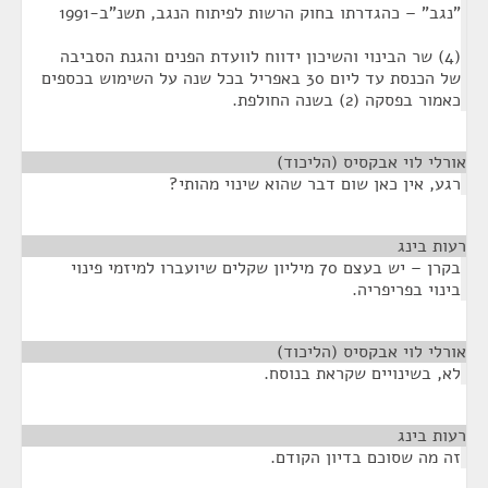
"נגב" – כהגדרתו בחוק הרשות לפיתוח הנגב, תשנ"ב-1991
(4) שר הבינוי והשיכון ידווח לוועדת הפנים והגנת הסביבה
של הכנסת עד ליום 30 באפריל בכל שנה על השימוש בכספים
כאמור בפסקה (2) בשנה החולפת.
אורלי לוי אבקסיס (הליכוד)
¶
רגע, אין כאן שום דבר שהוא שינוי מהותי?
רעות בינג
¶
בקרן – יש בעצם 70 מיליון שקלים שיועברו למיזמי פינוי
בינוי בפריפריה.
אורלי לוי אבקסיס (הליכוד)
¶
לא, בשינויים שקראת בנוסח.
רעות בינג
¶
זה מה שסוכם בדיון הקודם.