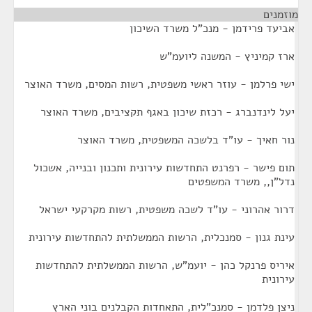
מוזמנים
¶
אביעד פרידמן - מנכ"ל משרד השיכון
ארז קמיניץ - המשנה ליועמ"ש
ישי פרלמן - עוזר ראשי משפטית, רשות המסים, משרד האוצר
יעל לינדנברג - רכזת שיכון באגף תקציבים, משרד האוצר
נור חאיך - עו"ד בלשכה המשפטית, משרד האוצר
תום פישר - רפרנט התחדשות עירונית ותכנון ובנייה, אשכול
נדל"ן,, משרד המשפטים
דרור אהרוני - עו"ד לשכה משפטית, רשות מקרקעי ישראל
עינת גנון - סמנכלית, הרשות הממשלתית להתחדשות עירונית
איריס פרנקל כהן - יועמ"ש, הרשות הממשלתית להתחדשות
עירונית
ניצן פלדמן - סמנכ"לית, התאחדות הקבלנים בוני הארץ