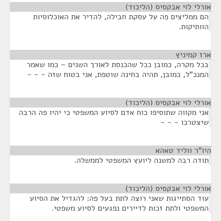
אורלי לוי אבקסיס (הליכוד)
¶
הם ממליצים פה על עסקת חבילה, להדיר את האוכלוסיות
הוותיקות.
ארז קמיניץ
¶
בכל מקרה, כמובן ככל שהכנסת לאורך השנים – כמו שאמר
המנכ"ל, כמובן, תהיה בחינה שוטפת, אני בטוח שזה - - -
אורלי לוי אבקסיס (הליכוד)
¶
אני מקווה שתוסיפו כוח אדם לסיוע המשפטי כי יהיו פה הרבה
שיצטרכו - - -
היו"ר ווליד טאהא
¶
תודה רבה למשנה ליועץ המשפטי לממשלה.
אורלי לוי אבקסיס (הליכוד)
¶
עוד הסתייגות שאני רוצה לתת בעל פה: להגדיל את הסיוע
המשפטי ולתת זכות לדיירים נפגעים לסיוע משפטי.