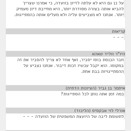
על כן גם היא לא עלתה לדיון בוועדה, כי אמרנו שצריך
להביא אותה בצורה מסודרת יותר, היא מחייבת דיון מעמיק
יותר. אנחנו לא מצביעים עליה ולא מעלים אותה כהסתייגות.
קריאות
¶
- - -
היו"ר ווליד טאהא
¶
חבר הכנסת בוסו יסביר, ואף אחד לא צריך להסביר את זה
במקומו. הוא יקבל עכשיו זכות דיבור. אנחנו נצביע על
ההסתייגויות בבת אחת.
איתמר בן גביר (הציונות הדתית)
¶
כמה זמן אתה נותן לכל הסתייגות?
אורלי לוי אבקסיס (הליכוד)
¶
לתשומת ליבה של היועצת המשפטית של הוועדה - - -