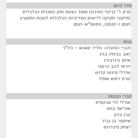
סדר היום
פרק ד' (בינוי ושיכון) מתוך הצעת חוק התכנית הכלכלית
(תיקוני חקיקה ליישום המדיניות הכלכלית לשנות התקציב
2021 ו-2022), התשפ"א-2021
נכחו
¶
חברי הוועדה: ווליד טאהא – היו"ר
זאב בנימין בגין
איתן גינזבורג
יוראי להב הרצנו
שירלי פינטו קדוש
שרון רופא אופיר
חברי הכנסת
¶
אורלי לוי אבקסיס
אוריאל בוסו
קרן ברק
איתמר בן גביר
יצחק פינדרוס