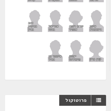
זאב
שרון רופא
איתן
אוריאל
בנימין
אופיר
גינזבורג
בוסו
בגין
יצחק
איתמר בן
קרן ברק
פינדרוס
גביר
פרוטוקול
¶