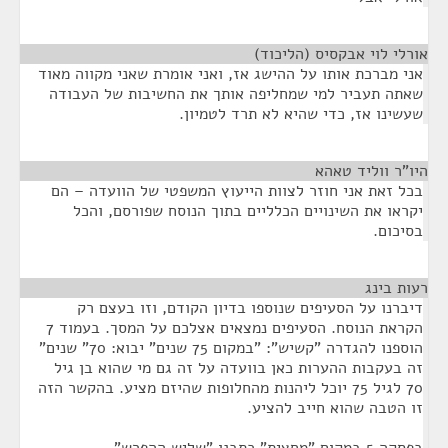
אורלי לוי אבקסיס (הליכוד)
¶
אני מברכת אותו על ההישג אז, ואני אומרת שאני מקווה מאוד
שאתה תעביר למי שמחליפה אותך את החשיבות של העבודה
שעשינו אז, כדי שהיא לא תרד לטמיון.
היו"ר ווליד טאהא
¶
בכל זאת אני חוזר לצוות הייעוץ המשפטי של הוועדה – הם
יקראו את השינויים הכלליים בתוך הנוסח שפורסם, והכל
בסיכום.
רעות בינג
¶
דיברנו על הסעיפים שנוספו בדיון הקודם, וזו בעצם רק
הקראת הנוסח. הסעיפים נמצאים אצלכם על המסך. בעמוד 7
הוספנו להגדרה "קשיש": "במקום 75 שנים” יבוא: 70” שנים"
זה בעקבות ההערות כאן בוועדה על זה גם מי שהוא בן גיל
70 לגיל 75 יוכל ליהנות מהחלופות שהיזם מציע. בהקשר הזה
זו הטבה שהוא חייב להציע.
בפסקה 5 במקום "מחצית" כתבנו "שליש ההפרש”.