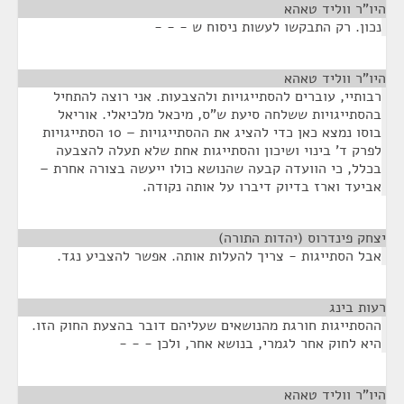
היו"ר ווליד טאהא
¶
נכון. רק התבקשו לעשות ניסוח ש - - -
היו"ר ווליד טאהא
¶
רבותיי, עוברים להסתייגויות ולהצבעות. אני רוצה להתחיל
בהסתייגויות ששלחה סיעת ש"ס, מיכאל מלכיאלי. אוריאל
בוסו נמצא כאן כדי להציג את ההסתייגויות – 10 הסתייגויות
לפרק ד' בינוי ושיכון והסתייגות אחת שלא תעלה להצבעה
בכלל, כי הוועדה קבעה שהנושא כולו ייעשה בצורה אחרת –
אביעד וארז בדיוק דיברו על אותה נקודה.
יצחק פינדרוס (יהדות התורה)
¶
אבל הסתייגות - צריך להעלות אותה. אפשר להצביע נגד.
רעות בינג
¶
ההסתייגות חורגת מהנושאים שעליהם דובר בהצעת החוק הזו.
היא לחוק אחר לגמרי, בנושא אחר, ולכן - - -
היו"ר ווליד טאהא
¶