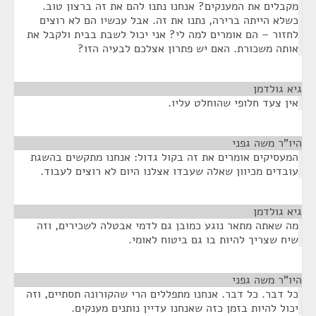
מקבלים את המענקים? אנחנו נתנו להם את זה ברצון טוב.
כשלא הייתה ברירה, נתנו את זה. אבל עכשיו הם לא רוצים
לחזור – הם אומרים למה לי? אני יכול לשבת בבית ולקבל את
אותה משכורת. האם יש פתרון אצלכם לבעיה הזו?
גיא גולדמן
¶
אין צעד חלופי שהוחלט עליו.
היו"ר משה גפני
¶
המעסיקים אומרים את זה בקול גדול: אנחנו מתקשים בהשגת
עובדים מכיוון שאלה שעבדו אצלנו היום לא רוצים לעבוד.
גיא גולדמן
¶
מה שאתה מתאר נוגע כמובן גם לדמי אבטלה לשכירים, וזה
שיח שצריך להיות בו גם ביטוח לאומי.
היו"ר משה גפני
¶
כל דבר. כל דבר. אנחנו מתפללים הרי שהקורונה תסתיים, וזה
יכול להיות בזמן כזה שאנחנו עדיין נותנים מענקים.