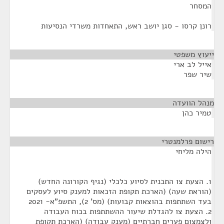
המסחר
רונן קרסו - סגן יושב ראש, התאחדות משרדי הנסיעות
ייעוץ משפטי
¶
אייל לב ארי
שיר שפר
מנהל הוועדה
¶
טמיר כהן
רישום פרלמנטרי
¶
הילה מליחי
1. הצעת צו התכנית לסיוע כלכלי (נגיף הקורונה החדש)
(הוראת שעה) (הארכת תקופת הזכאות למענק סיוע לעסקים
בעד השתתפות בהוצאות קבועות) (מס' 2), התשפ"א- 2021
2. הצעת צו להגדלת שיעור ההשתתפות בכוח העבודה
ולצמצום פערים חברתיים (מענק עבודה) (הארכת תקופת