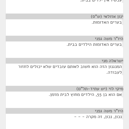
עכשיו אין ילדים בבית.
ינון אזולאי (ש"ס)
¶
בערים האדומות.
היו"ר משה גפני
¶
בערים האדומות הילדים בבית.
ישראלה מני
¶
המנגנון הזה הוא חשוב לאותם עובדים שלא יכולים לחזור
לעבודה.
מיקי לוי (יש עתיד-תל"ם)
¶
אם הוא בן 55, הילדים מחוץ לבית מזמן.
היו"ר משה גפני
¶
נכון, נכון, זה מקרה - - -