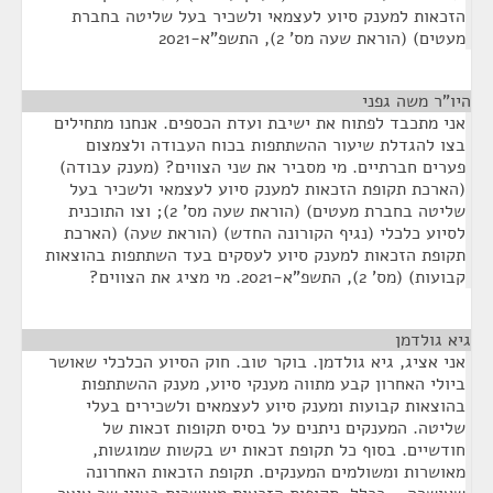
הזכאות למענק סיוע לעצמאי ולשכיר בעל שליטה בחברת
מעטים) (הוראת שעה מס' 2), התשפ"א-2021
היו"ר משה גפני
¶
אני מתכבד לפתוח את ישיבת ועדת הכספים. אנחנו מתחילים
בצו להגדלת שיעור ההשתתפות בכוח העבודה ולצמצום
פערים חברתיים. מי מסביר את שני הצווים? (מענק עבודה)
(הארכת תקופת הזכאות למענק סיוע לעצמאי ולשכיר בעל
שליטה בחברת מעטים) (הוראת שעה מס' 2); וצו התוכנית
לסיוע כלכלי (נגיף הקורונה החדש) (הוראת שעה) (הארכת
תקופת הזכאות למענק סיוע לעסקים בעד השתתפות בהוצאות
קבועות) (מס' 2), התשפ"א-2021. מי מציג את הצווים?
גיא גולדמן
¶
אני אציג, גיא גולדמן. בוקר טוב. חוק הסיוע הכלכלי שאושר
ביולי האחרון קבע מתווה מענקי סיוע, מענק ההשתתפות
בהוצאות קבועות ומענק סיוע לעצמאים ולשכירים בעלי
שליטה. המענקים ניתנים על בסיס תקופות זכאות של
חודשיים. בסוף כל תקופת זכאות יש בקשות שמוגשות,
מאושרות ומשולמים המענקים. תקופת הזכאות האחרונה