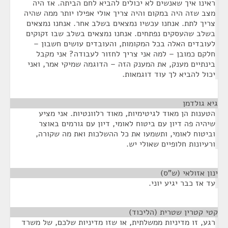
ראינו איך שאנשים לא יכולים להביא לחם הביתה. אז היה
מצב שזה היה במקום והיה צריך אולי אפילו יותר ממה שהיה
צריך לתת. אנחנו עכשיו נמצאים בשלב אחר. אנחנו נמצאים
בשלב שהעסקים נפתחים. אנחנו נמצאים בשלב שבו זקוקים
לעובדים האלה בכל המקומות, והעובדים עושים חשבון –
חלקם כמובן – למה אני צריך לחזור לעבודה? אני מקבל
בינתיים מענק, את המענק הזה – הדוגמה שמיקי אמר, ואני
יכול להביא לך עוד דוגמאות.
גיא גולדמן
¶
הטענות הן מאוד לגיטימיות, מאוד רלוונטיות. אני מציע
שיהיה פה דיון עם ביטוח לאומי, דיון עם גורמים באוצר
וביטוח לאומי, ותשמעו את כל ההשלכות ואת מה שקורה,
ורעיונות חלופיים שאולי יש.
ינון אזולאי (ש"ס)
¶
עד אז כבר יגיע יוני.
קטי קטרין שטרית (הליכוד)
¶
רגע, זו מדיניות ממשלתית, או שזו מדיניות שלכם, של משרד