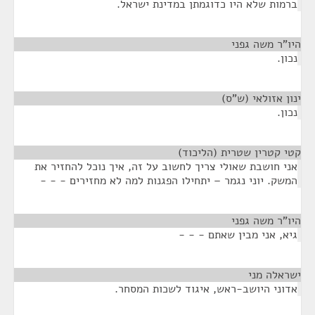
ברמות שלא היו כדוגמתן במדינת ישראל.
היו"ר משה גפני
¶
נכון.
ינון אזולאי (ש"ס)
¶
נכון.
קטי קטרין שטרית (הליכוד)
¶
אני חושבת שאולי צריך לחשוב על זה, איך נוכל להחזיר את
המשק. יוני נגמר – יתחילו הפגנות למה לא מחזירים - - -
היו"ר משה גפני
¶
גיא, אני מבין שאתם - - -
ישראלה מני
¶
אדוני היושב-ראש, איגוד לשכות המסחר.