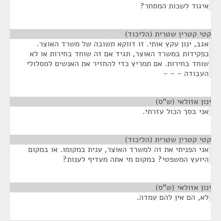
איגוד לשכות המסחר?
קטי קטרין שטרית (הליכוד)
¶
אגב, ינון עקץ אותי. זו דווקא תשובה של משרד האוצר.
כפקידות במשרד האוצר, תגיד אם זה שוחד בחירות או לא
שוחד בחירות. אם תמריץ כדי להחזיר את האנשים למסלולי
העבודה - - -
ינון אזולאי (ש"ס)
¶
אני בסך הכול עזרתי.
קטי קטרין שטרית (הליכוד)
¶
אני הפניתי את זה למשרד האוצר, ענית במקומו. או במקום
היועץ המשפטי? במקום מי אתה מעדיף לענות?
ינון אזולאי (ש"ס)
¶
לא, הם אין להם עמדה.