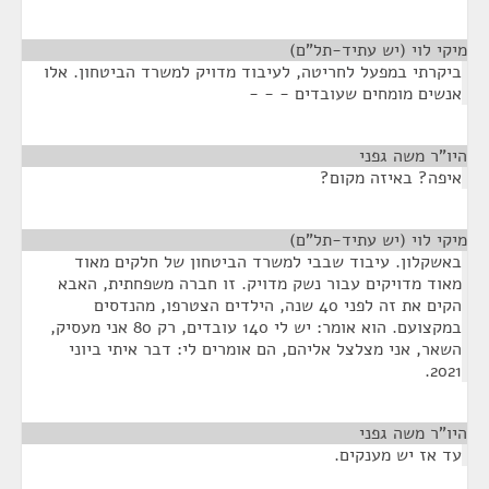
מיקי לוי (יש עתיד-תל"ם)
¶
ביקרתי במפעל לחריטה, לעיבוד מדויק למשרד הביטחון. אלו
אנשים מומחים שעובדים - - -
היו"ר משה גפני
¶
איפה? באיזה מקום?
מיקי לוי (יש עתיד-תל"ם)
¶
באשקלון. עיבוד שבבי למשרד הביטחון של חלקים מאוד
מאוד מדויקים עבור נשק מדויק. זו חברה משפחתית, האבא
הקים את זה לפני 40 שנה, הילדים הצטרפו, מהנדסים
במקצועם. הוא אומר: יש לי 140 עובדים, רק 80 אני מעסיק,
השאר, אני מצלצל אליהם, הם אומרים לי: דבר איתי ביוני
2021.
היו"ר משה גפני
¶
עד אז יש מענקים.