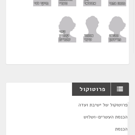
משה גפני
אזולאי
סעדי
מיקי לוי
קטי
תהלה
קטרין
אחמד
פרידמן
שטרית
טיבי
פרוטוקול
¶
פרוטוקול של ישיבת ועדה
הכנסת העשרים-ושלוש
הכנסת