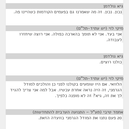
גיא גולדמן
¶
נכון. נכון. זה מה שאמרנו גם בפעמים הקודמות כשהיינו פה.
מיקי לוי (יש עתיד-תל"ם)
¶
אני בעד. אני לא תומך בהארכה כפולה. אני רוצה שיחזרו
לעבודה.
גיא גולדמן
¶
כולנו רוצים.
מיקי לוי (יש עתיד-תל"ם)
¶
הלוואי. אם היו שומעים בקולנו לפני כן והולכים למודל
הגרמני, זה היה נראה אחרת עכשיו. אבל למה אני צריך להגיד
לך את זה, גיא? זה לא מופנה כלפיך.
אחמד טיבי (תע"ל – התנועה הערבית להתחדשות)
¶
20 פעם נתנו את המודל הגרמני בוועדה הזאת.