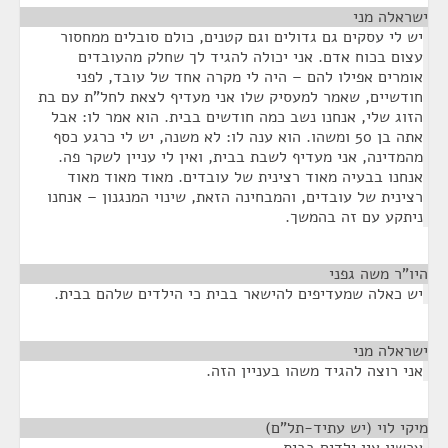
ישראלה מני
¶
יש לי עסקים גם גדולים וגם קטנים, כולם סובלים ממחסור
עצום בכוח אדם. אני יכולה להגיד לך שחלק מהעובדים
אומרים אפילו להם – היה לי מקרה אחד של עובד, לפני
חודשיים, שאמר למעסיק שלו אני מעדיף לצאת לחל"ת עם בת
הזוג שלי, אנחנו נשב כמה חודשים בבית. הוא אמר לו: אבל
אתה בן 50 ומשהו. הוא ענה לו: לא משנה, יש לי כרגע כסף
מהמדינה, אני מעדיף לשבת בבית, ואין לי עניין לשקר פה.
אנחנו בבעיה מאוד רצינית של עובדים. מאוד מאוד מאוד
רצינית של עובדים, והמבחינה הזאת, שינוי המנגנון – אנחנו
ניתקע עם זה בהמשך.
היו"ר משה גפני
¶
יש כאלה שמעדיפים להישאר בבית כי הילדים שלהם בבית.
ישראלה מני
¶
אני רוצה להגיד משהו בעניין הזה.
מיקי לוי (יש עתיד-תל"ם)
¶