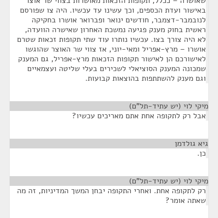
שאושרה – ככלל, תקופות הזכאות מאושרות בצווי שר אוצר
באישור ועדת הכספים, וכך עשינו עד עכשיו. היה צו שפורסם
לנובמבר-דצמבר, חודשים ינואר ופברואר אושרו בחקיקה
ראשית בחוק מענק פגיעה נמשכת האחרון שאישרה הוועדה,
לא היה צורך בצו. עכשיו נותרו עוד שתי תקופות זכאות שטרם
אושרו – מרץ-אפריל ומאי-יוני, אז צווי שר האוצר שהוגשו
לאישורכם הן לאישור תקופות הזכאות מרץ-אפריל, גם המענק
שמכונה המענק הסוציאלי לשכירים בעלי שליטה ועצמאיים
וגם מענק להשתתפות בהוצאות קבועות.
מיקי לוי (יש עתיד-תל"ם)
¶
אבל רק לתקופה אחת אתם מאריכים עכשיו?
גיא גולדמן
¶
כן.
מיקי לוי (יש עתיד-תל"ם)
¶
רק לתקופה אחת. ואחרי התקופה יבחן המשך המדיניות, זה מה
שאתה אומר?