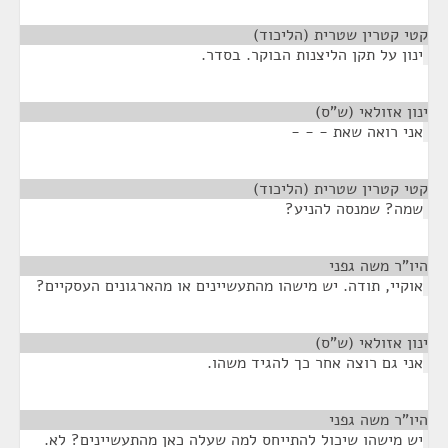
קטי קטרין שטרית (הליכוד)
¶
ינון על תקן הליצנות הבוקר. בסדר.
ינון אזולאי (ש"ס)
¶
אני רואה שאת - - -
קטי קטרין שטרית (הליכוד)
¶
שמה? שמנסה להניע?
היו"ר משה גפני
¶
אוקיי, תודה. יש מישהו מהתעשיינים או מהארגונים העסקיים?
ינון אזולאי (ש"ס)
¶
אני גם רוצה אחר כך להגיד משהו.
היו"ר משה גפני
¶
יש מישהו שיכול להתייחס למה שעלה כאן מהתעשיינים? לא.