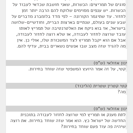
סוגים של תמריצים: הכשרות, שאני חושבת שכדאי לעבוד על
הכשרות. יש ענפים מסוימים שלוקח להם הרבה יותר זמן
לחזור. עד שתיגמר הקורונה – לפי מדד בלומברג מדברים על
שבע שנים בעולם, שנתיים בארצות הברית, וחודשיים-שלושה
בישראל, אז בוא ניקח את האלטרנטיבה של תמריץ לאותו
עובד שרוצה לחזור לעבודה, או שלא רוצה לחזור לעבודה,
אבל אם הוא יקבל תמריץ לצד המשכורת שלו, אולי כן. אין
מה להגיד שזה מצב שבו אנשים נשארים בבית, עדיף להם.
ינון אזולאי (ש"ס)
¶
קטי, על זה אמר היועץ המשפטי שזה שוחד בחירות.
קטי קטרין שטרית (הליכוד)
¶
מה?
ינון אזולאי (ש"ס)
¶
לתת מענק או תמריץ למי שרוצה לחזור לעבודה בתוכנית
החדשה של ישראל כץ. הוא אמר שזה שוחד בחירות. את רוצה
שיהיה פה עוד פעם שוחד בחירות?