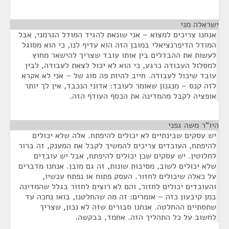
ישראלה מני
¶
אנחנו צריכים למצוא – אני שונאת להגיד המודל הגרמני, אבל
המודל הדיפרנציאלי במובן הזה הוא עדיף לנו, כי הוא מסוגל
לעשות את ההבדלים בין אותו עובד שצריך להישאר מחוץ
למסלול העבודה כרגע, כי הוא לא יכול לצאת לעבודה, לבין
עובד שיכול לעבודה. חייב להיות פה סוג של – אני לא אקרא
לזה קנס – מנגנון שאומר לעובד: אדוני הנכבד, אין לך יותר
אופציה לקבל מהמדינה את הכסף העודף הזה.
היו"ר משה גפני
¶
יש עסקים שבינתיים לא יכולים להיפתח. אלה שלא יכולים
להיפתח, העובדים צריכים להמשיך לקבל את המענק, זה ברור
לחלוטין. יש עסקים שכן יכולים להיפתח, אבל יש עובדים
שלא יכולים לשוב, מסיבות שונות, זה גם מובן. אנחנו מדברים
על כאלה שיכולים לחזור. העסק פתוח או נפתח עכשיו,
והעובדים יכולים לחזור, והם לא רוצים לחזור בגלל שהמדינה
במן קיבעון כזה – אומרים: זה מה שהחלטנו, בואו נחכה עד
שתסתיים ההחלטה. אנחנו סבורים שזה לא נכון, שצריך
לחשוב על כל התהליך הזה. אחמד, בבקשה.