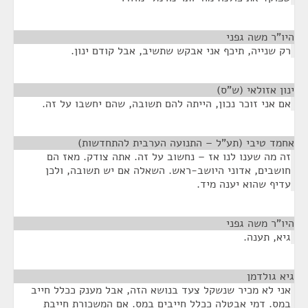
היו"ר משה גפני
¶
רק שנייה, תיכף אני אבקש שתשיב, אבל קודם ינון.
ינון אזולאי (ש"ס)
¶
אם אני זוכר נכון, הייתה להם תשובה, שהם יחשבו על זה.
אחמד טיבי (תע"ל – התנועה הערבית להתחדשות)
¶
זה מה שענו לנו אז – נחשוב על זה. אתה צודק. מאז הם
חושבים, אדוני היושב-ראש. השאלה אם יש תשובה, ולכן
עדיף שהוא יענה מיד.
היו"ר משה גפני
¶
גיא, תענה.
גיא גולדמן
¶
אני לא מכיר שנשקל צעד בנושא הזה, אבל מענק ככלל חייב
במס. דמי אבטלה ככלל חייבים במס. אם המשכורת חייבת