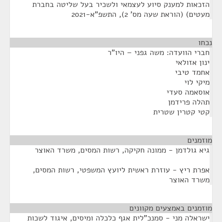
הזכאות למענק סיוע לעצמאי ולשכיר בעל שליטה בחברת
מעטים) (הוראת שעה מס' 2), התשפ"א-2021
נכחו
¶
חברי הוועדה: משה גפני – היו"ר
ינון אזולאי
אחמד טיבי
מיקי לוי
אוסאמה סעדי
תהלה פרידמן
קטי קטרין שטרית
מוזמנים
¶
גיא גולדמן - ממונה חקיקה, רשות המסים, משרד האוצר
אפרת ריץ - עוזרת ראשית ליועץ המשפטי, רשות המסים,
משרד האוצר
מוזמנים באמצעים מקוונים
¶
ישראלה מני - סמנכ"לית אגף כלכלה ומיסים, איגוד לשכות