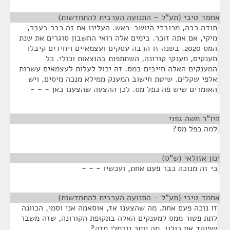
אחמד טיבי (תע"ל – התנועה הערבית להתחדשות)
¶
תודה רבה, מכובדי היושב-ראש. העלינו את זה כבר בעבר,
מיקי, אם אתה זוכר. בימים אלה רואי החשבון סוגרים את שנת
המס 2020. בשנה זו הרבה עסקים ועצמאיים ויחידים קיבלו
מענקים, מענקי קורונה, השתתפות בהוצאות וכולי. כל
המענקים האלה חייבים במס. זה יכול לעלות לעצמאים עשרות
אלפי שקלים. שיטת חישוב המענק ממילא מנכה מיסים, ויש
האומרים שיש פה כפל מס. לכן ההצעה שהצענו כאן - - -
היו"ר משה גפני
¶
למה כפל מס?
ינון אזולאי (ש"ס)
¶
כי זה מנוכה כבר פעם אחת, ועכשיו - - -
אחמד טיבי (תע"ל – התנועה הערבית להתחדשות)
¶
זו נוכה פעם אחת. מה שהצענו אז, אוסאמה אני וסמי, הכוונה
לתת פטור ממס למענקים האלה בתקופת הקורונה, שזה משבר
שפוקד את כולנו. מה יותר נורמלי מזה?