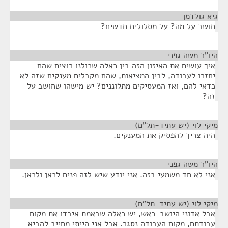
גיא גולדמן
¶
חושב על מה? על מסלולים חדשים?
היו"ר משה גפני
¶
איך עושים את האיזון הזה בין כאלה שכולנו רוצים שהם
יחזרו לעבודה, לבין המציאות, שהם מקבלים מענקים שזה לא
כדאי להם, ואז המעסיקים מתלוננים? יש מישהו שחושב על
זה?
מיקי לוי (יש עתיד-תל"ם)
¶
היה צריך להפסיק את המענקים.
היו"ר משה גפני
¶
אני לא חד משמעי בזה. אני יודע שיש לזה פנים לכאן ולכאן.
מיקי לוי (יש עתיד-תל"ם)
¶
אבל אדוני היושב-ראש, יש כאלה שבאמת איבדו את מקום
עבודתם, מקום העבודה נסגר. אבל אני הייתי מחייב להביא