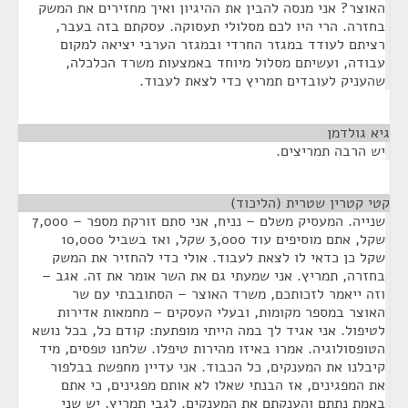
האוצר? אני מנסה להבין את ההיגיון ואיך מחזירים את המשק
בחזרה. הרי היו לכם מסלולי תעסוקה. עסקתם בזה בעבר,
רציתם לעודד במגזר החרדי ובמגזר הערבי יציאה למקום
עבודה, ועשיתם מסלול מיוחד באמצעות משרד הכלכלה,
שהעניק לעובדים תמריץ כדי לצאת לעבוד.
גיא גולדמן
¶
יש הרבה תמריצים.
קטי קטרין שטרית (הליכוד)
¶
שנייה. המעסיק משלם – נניח, אני סתם זורקת מספר – 7,000
שקל, אתם מוסיפים עוד 3,000 שקל, ואז בשביל 10,000
שקל כן כדאי לו לצאת לעבוד. אולי כדי להחזיר את המשק
בחזרה, תמריץ. אני שמעתי גם את השר אומר את זה. אגב –
וזה ייאמר לזכותכם, משרד האוצר – הסתובבתי עם שר
האוצר במספר מקומות, ובעלי העסקים – מחמאות אדירות
לטיפול. אני אגיד לך במה הייתי מופתעת: קודם כל, בכל נושא
הטופסולוגיה. אמרו באיזו מהירות טיפלו. שלחנו טפסים, מיד
קיבלנו את המענקים, כל הכבוד. אני עדיין מחפשת בבלפור
את המפגינים, אז הבנתי שאלו לא אותם מפגינים, כי אתם
באמת נתתם והענקתם את המענקים. לגבי תמריץ, יש שני