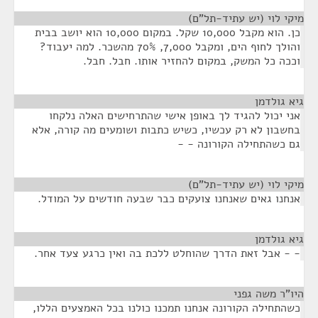
מיקי לוי (יש עתיד-תל"ם)
¶
כן. הוא מקבל 10,000 שקל. במקום 10,000 הוא יושב בבית
והולך לחוף הים, ומקבל 7,000, 70% מהשכר. למה יעבוד?
וככה כל המשק, במקום להחזיר אותו. חבל. חבל.
גיא גולדמן
¶
אני יכול להגיד לך באופן אישי שהתרחישים האלה נלקחו
בחשבון לא רק עכשיו, כשיש כתבות ושומעים מה קורה, אלא
גם כשהתחילה הקורונה - -
מיקי לוי (יש עתיד-תל"ם)
¶
אנחנו גאים שאנחנו צועקים כבר שבעה חודשים על המודל.
גיא גולדמן
¶
- - אבל זאת הדרך שהוחלט ללכת בה ואין כרגע צעד אחר.
היו"ר משה גפני
¶
כשהתחילה הקורונה אנחנו תמכנו כולנו בכל האמצעים הללו,