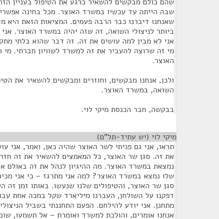
שהם כולם מבקשים להשאיר כרגע את הטיפול בעניין הזה
שבה הייתה עד עכשיו במשרד האוצר. מכל בחינה אפשרית
שאנחנו דיברנו כבר הרבה פעמים. המציאות הזאת היא מצ
ביותר לניצולי השואה, זה שזה יהיה במשרד האוצר. אני
אני לא מבין למה עושים את זה. זה דבר שהוא בלתי מתקב
מי זה שרוצה להעביר את זה למשרד לשוויון חברתי. מי 
האוצר.
ולכן, אנחנו מבקשים, וחוזרים ומבקשים להשאיר את הטיפו
השואה, במשרד האוצר.
בבקשה, חבר הכנסת מיקי לוי.
מיקי לוי (יש עתיד-תל"ם)
¶
תראו, אני גם פניתי לשר האוצר שהיה כאן, ואמר, אני ע
את זה. סגן שר האוצר, כל המאמצים להשאיר את זה חזר
נמצאת במשרד האוצר. מה ההיגיון לנהל את זה באולם א
שלו נמצא במשרד האוצר? למה אני מתרגז – כי אני מכיר 
סגן שר האוצר, והטיפולים שלנו שנעשו. באותו זמן זה ה
דפקנו על השולחן, העברנו מיליארד שקל במכה אחת עבור
מתחנן. אני יודע להילחם. הפעם התחננתי בשביל הניצול
אנחנו אומרים, והולכת למשרד ואומרת – אל תשמעו, שום