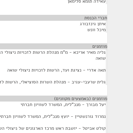
עאידה תומא סלימאן
חברי הכנסת
¶
איתן גינזבורג
מיכל וונש
מוזמנים
¶
גליה מאיר אריכא - מ"מ מנהלת הרשות לזכויות ניצולי הש
שואה
תאה אדרי - נציגת ועד, הרשות לזכויות ניצולי שואה
גלית שרעבי-עגיב - מנהלת השרות הסוציאלי, הרשות לזכו
מוזמנים (באמצעים מקוונים)
¶
יעל מבורך - מנכ"לית, המשרד לשוויון חברתי
נמרוד גורנשטיין - יועץ מנכ"לית, המשרד לשוויון חברתי
קולט אביטל - יושבת ראש מרכז הארגונים של ניצולי הש