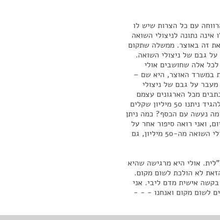
רווחה עם כל הצרות שיש לו
אינה נתונה לניצולי השואה
 את זה באוצר. ממשלה שתקום
 על גבם של ניצולי השואה.
 לכל אלה שחושבים אולי
ת במשרד האוצר, היא שם –
מעבר על גבם של ניצולי
תבים מכל הארגונים עצמם
שמבקשים להשאיר את זה. לא הגיוני. אני כבר לא רוצה להגיד ניתנו 50 מיליון שקלים
 מה נעשה עם הכסף? כמה ניתן
ם, ואני רואה סיפור אחר על
ניצול שואה, מה נעשה עם הכסף? נתנו כמה שקלים לניצולי השואה מה-50 מיליון, גם
"לית. אולי היא מרגישה שהיא
זאת לא הולכת לשום מקום.
בקשה אישית מדם ליבי. אני
ם לשום מקום ואנחנו - - -