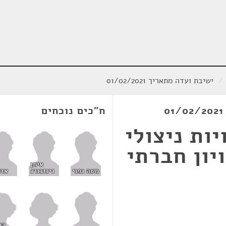
/
ישיבת ועדה מתאריך 01/02/2021
ח"כים נוכחים
ות ניצולי
יון חברתי
איתן
משה גפני
גינזבורג
אזו
קט