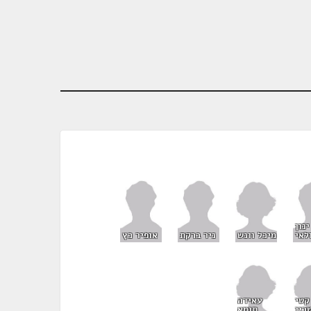
ינון
מיכל וונש
לאי
ניר ברקת
אופיר כץ
קטי
עאידה
רין
תומא