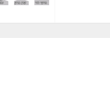
קרן ברק
שט
מיקי לוי