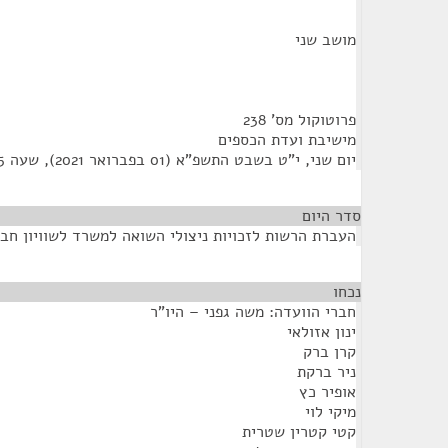
מושב שני
פרוטוקול מס' 238
מישיבת ועדת הכספים
יום שני, י"ט בשבט התשפ"א (01 בפברואר 2021), שעה 11:55
סדר היום
העברת הרשות לזכויות ניצולי השואה למשרד לשוויון חב
נכחו
¶
חברי הוועדה: משה גפני – היו"ר
ינון אזולאי
קרן ברק
ניר ברקת
אופיר כץ
מיקי לוי
קטי קטרין שטרית