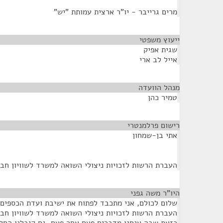
מרים גרייבר - יו"ר ארצית עמותת "יש"
ייעוץ משפטי
¶
שגית אפיק
אייל לב ארי
מנהל הוועדה
¶
טמיר כהן
רישום פרלמנטרי
¶
אתי בן-שמחון
העברת הרשות לזכויות ניצולי השואה למשרד לשוויון חב
היו"ר משה גפני
¶
שלום לכולם, אני מתכבד לפתוח את ישיבת ועדת הכספים. 
העברת הרשות לזכויות ניצולי השואה למשרד לשוויון חבר