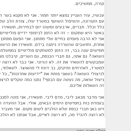
קורה, ממשיכים.
עכשיו, עוד העניין נמצא יותר חמור. אני לא מקנא בשר ה
עם הקורונה, והטיפול השוטף במשרד שלו, צורת הלב שלו 
כלל וכלל. חברים, ארבעים ומשהו יום לבחירות, תשאירו
באשר היא שתקום – זה לא הזמן לכיפופי ידיים פוליטיים
אני לא הרבה פעמים בחיים שלי מתחנן. אני הפעם מתחנן
אחרת, וחושבים שהשררה ניתנה בידם. תשאירו את הרשו
חמישים שנה כבר, זה הזמן למשחקים פוליטיים בממשלת 
השואה? גם אתה, גם חברי הכנסת, גם השרים, קיבלנו מכ
למשרד, לאזרחים ותיקים, כך דווח לי מהאוצר. לשאלתי,
לניצולי השואה? כשאני פותח את "ידיעות אחרונות", כל יו
זה השאלות אליכם.
אני מדבר מכאב ליבי, מדם ליבי. תשאירו, אני פונה למנכ
בעמדת כוח בחמישים הימים הבאים, אולי. אבל הוועדה ה
ויש כאן חברי כנסת שלא הולכים לשום מקום. אני מעביר 
לא רוצה להגיד מה, לא רוצה לאיים, אבל אנחנו לא הולכי