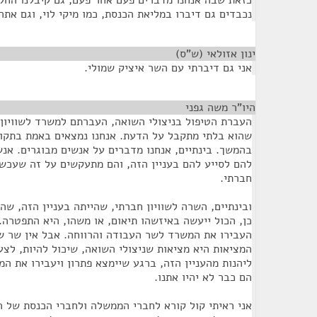
כזאת שבה אנחנו מדברים פעם אחר פעם, גם קיבלנו החל
נכבדים גם דיברו במליאת הכנסת, כמו מיקי לוי, וגם אתה י
ינון אזולאי (ש"ס)
¶
אני גם דיברתי עם השר איציק שמולי.
היו"ר משה גפני
¶
העברת הטיפול בניצולי השואה, העברתם למשרד לשוויון 
שהוא בלתי מתקבל על הדעת. אנחנו נמצאים באמת בתקופ
בהמשך. בינתיים, אנחנו מדברים על אנשים מבוגרים. אנ
להם לסייע להם בעניין הזה, והם מתעקשים על זה שעכשיו
חברתי.
ובינתיים, השרה לשוויון חברתי, שהייתה בעניין הזה, שה
כן, הכול ייעשה באיזשהו תיאום, או משהו, היא התפטרה. 
העבירו את המשרד לשר העבודה והרווחה. אבל אין שר ש
המציאות היא מציאות שניצולי השואה, שיכול להיות, לצע
ליהנות מהעניין הזה, ברגע שיימצא פתרון ויעבירו את ה
הם כבר לא יהיו אתנו.
אני ראיתי קול קורא לחברי הממשלה ולחברי הכנסת של הא