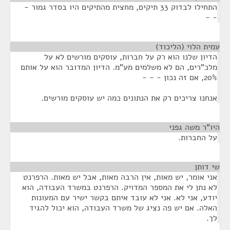
התחילו לבדוק 33 תיקים, מחצית מהתיקים היו בסדר גמור -
- -
עמית הלוי (הליכוד)
¶
הדיון שלנו הוא רק על חברות, עוסקים מורשים לא על
מלכ"רים, הם לא משלמים מע"מ. הדיון המדובר הוא על אותם
20%, אם זה נכון - - -
אנחנו צריכים רק את הנתונים כמה יש עוסקים מורשים.
היו"ר משה גפני
¶
על החברות.
שי דותן
¶
אני אומר, יש מאות, אין הרבה מאות, אבל יש מאות. הרפרנט
לא נתן לי את המספר המדויק. הרפרנט במשרד העבודה, הוא
יודע, אני לא. אני לא עובד איתם בקשר ישיר עם המעונות
האלה. אם יש פה נציג של משרד העבודה, הוא יכול להגיד
לך.