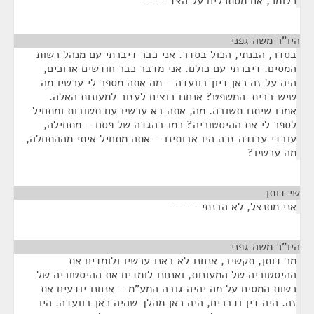
כלומר, אם מסתכלים על הצד - - -
היו"ר משה גפני
¶
בסדר, הבנתי, הכול בסדר. אני כבר דיברתי עם מנהל רשות
המסים. דיברתי עם כולם. אני מדבר כבר חודשים ארוכים,
היה על זה כאן דיון בוועדה - מה אתה מספר לי עכשיו מה
שיש בבית-המשפט? אנחנו רוצים לעזור למעונות האלה.
אמרו שיתנו תשובה. מה, אתה בא עכשיו עם תשובות ומתחיל
לספר לי את ההיסטוריה? כמו בהגדה של פסח – מתחילה,
עובדי עבודה זרה היו אבותינו – אתה מתחיל איתי מההתחלה,
מה עכשיו?
שי דותן
¶
אני מתנצל, לא הבנתי - - -
היו"ר משה גפני
¶
מר דותן, תקשיב, אנחנו לא באנו עכשיו ולומדים את
ההיסטוריה של המעונות, ואנחנו לומדים את ההיסטוריה של
רשות המסים על מה יהיה גובה המע"מ – אנחנו יודעים את
זה. היה דין ודברים, היה כאן מהלך שהיה כאן בוועדה. היו