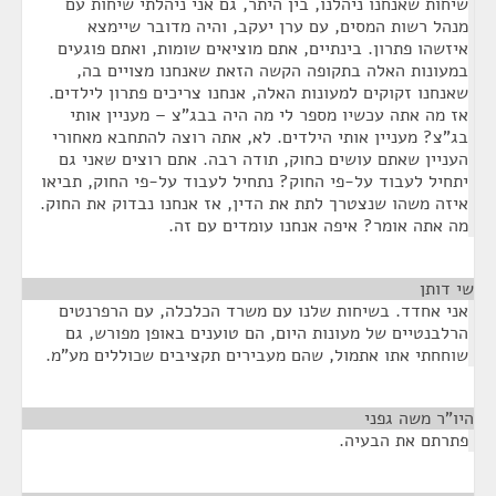
שיחות שאנחנו ניהלנו, בין היתר, גם אני ניהלתי שיחות עם
מנהל רשות המסים, עם ערן יעקב, והיה מדובר שיימצא
איזשהו פתרון. בינתיים, אתם מוציאים שומות, ואתם פוגעים
במעונות האלה בתקופה הקשה הזאת שאנחנו מצויים בה,
שאנחנו זקוקים למעונות האלה, אנחנו צריכים פתרון לילדים.
אז מה אתה עכשיו מספר לי מה היה בבג"צ – מעניין אותי
בג"צ? מעניין אותי הילדים. לא, אתה רוצה להתחבא מאחורי
העניין שאתם עושים כחוק, תודה רבה. אתם רוצים שאני גם
יתחיל לעבוד על-פי החוק? נתחיל לעבוד על-פי החוק, תביאו
איזה משהו שנצטרך לתת את הדין, אז אנחנו נבדוק את החוק.
מה אתה אומר? איפה אנחנו עומדים עם זה.
שי דותן
¶
אני אחדד. בשיחות שלנו עם משרד הכלכלה, עם הרפרנטים
הרלבנטיים של מעונות היום, הם טוענים באופן מפורש, גם
שוחחתי אתו אתמול, שהם מעבירים תקציבים שכוללים מע"מ.
היו"ר משה גפני
¶
פתרתם את הבעיה.