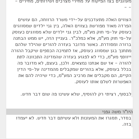
מעוגנים בצו הפיקוח על מחירי מצרכים ושירותים, מחירים -
- -
הצווים האלה מתעדכנים על-ידי משרד הרווחה, הם עושים
הפרדה מאוד מפורשת בצווים האלה, בין גני ילדים שמסווגים
כעוסק על-פי חוק מע"מ, לבין גני ילדים שלא מסווגים כעוסק
על-פי חוק מע"מ, אלא כמלכ"ר. בעניין הזה, יש ממש הבחנה
ברורה ומסודרת. כאשר מדובר בעזרה להורים שהילד שלהם
מתחנך בגן שמסווג כעוסק, אז לתמיכה הכספים שיקבל ההורה
ייווסף מע"מ, כדי לא לפגוע בעזרה שהמדינה התכוונה לתת
להורה - אז שם אנחנו נמצאים. ולכן, בעצם, לא מדובר פה
בכלל בעוסק, אלא בהורים שמקבלים מהמדינה על-פי הדין
הקיים, הם מקבלים את מרכיב המע"מ, כדי שיהיה להם את
האפשרות לשלם אותו לעוסק.
לבסוף, רציתי רק להוסיף, שלא עשינו פה שום דבר חדש.
היו"ר משה גפני
¶
בסדר, תסגרו את המעונות ולא עשיתם דבר חדש. לא יעמדו
בזה.