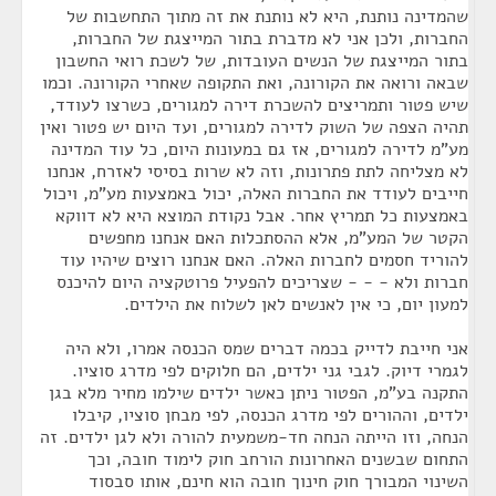
שהמדינה נותנת, היא לא נותנת את זה מתוך התחשבות של
החברות, ולכן אני לא מדברת בתור המייצגת של החברות,
בתור המייצגת של הנשים העובדות, של לשכת רואי החשבון
שבאה ורואה את הקורונה, ואת התקופה שאחרי הקורונה. וכמו
שיש פטור ותמריצים להשכרת דירה למגורים, כשרצו לעודד,
תהיה הצפה של השוק לדירה למגורים, ועד היום יש פטור ואין
מע"מ לדירה למגורים, אז גם במעונות היום, כל עוד המדינה
לא מצליחה לתת פתרונות, וזה לא שרות בסיסי לאזרח, אנחנו
חייבים לעודד את החברות האלה, יכול באמצעות מע"מ, ויכול
באמצעות כל תמריץ אחר. אבל נקודת המוצא היא לא דווקא
הקטר של המע"מ, אלא ההסתכלות האם אנחנו מחפשים
להוריד חסמים לחברות האלה. האם אנחנו רוצים שיהיו עוד
חברות ולא - - - שצריכים להפעיל פרוטקציה היום להיכנס
למעון יום, כי אין לאנשים לאן לשלוח את הילדים.
אני חייבת לדייק בכמה דברים שמס הכנסה אמרו, ולא היה
לגמרי דיוק. לגבי גני ילדים, הם חלוקים לפי מדרג סוציו.
התקנה בע"מ, הפטור ניתן כאשר ילדים שילמו מחיר מלא בגן
ילדים, וההורים לפי מדרג הכנסה, לפי מבחן סוציו, קיבלו
הנחה, וזו הייתה הנחה חד-משמעית להורה ולא לגן ילדים. זה
התחום שבשנים האחרונות הורחב חוק לימוד חובה, וכך
השינוי המבורך חוק חינוך חובה הוא חינם, אותו סבסוד