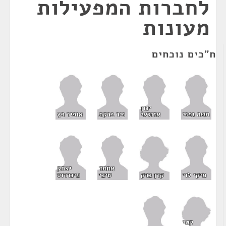
לחברות המפעילות
מעונות
ח"כים נוכחים
ינון
משה גפני
אזולאי
ניר ברקת
אופיר כץ
אחמד
יצחק
קרן ברק
מיקי לוי
טיבי
פינדרוס
קטי