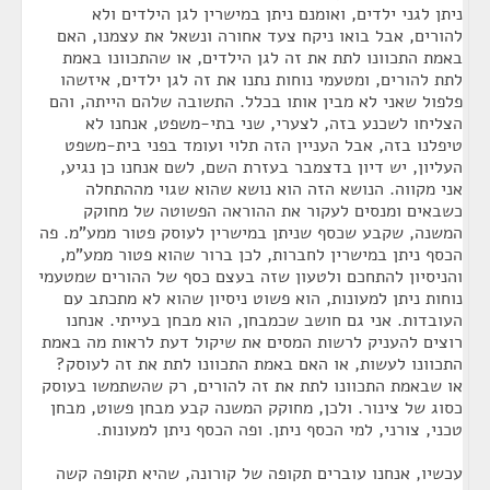
ניתן לגני ילדים, ואומנם ניתן במישרין לגן הילדים ולא
להורים, אבל בואו ניקח צעד אחורה ונשאל את עצמנו, האם
באמת התכוונו לתת את זה לגן הילדים, או שהתכוונו באמת
לתת להורים, ומטעמי נוחות נתנו את זה לגן ילדים, איזשהו
פלפול שאני לא מבין אותו בכלל. התשובה שלהם הייתה, והם
הצליחו לשכנע בזה, לצערי, שני בתי-משפט, אנחנו לא
טיפלנו בזה, אבל העניין הזה תלוי ועומד בפני בית-משפט
העליון, יש דיון בדצמבר בעזרת השם, לשם אנחנו כן נגיע,
אני מקווה. הנושא הזה הוא נושא שהוא שגוי מההתחלה
כשבאים ומנסים לעקור את ההוראה הפשוטה של מחוקק
המשנה, שקבע שכסף שניתן במישרין לעוסק פטור ממע"מ. פה
הכסף ניתן במישרין לחברות, לכן ברור שהוא פטור ממע"מ,
והניסיון להתחכם ולטעון שזה בעצם כסף של ההורים שמטעמי
נוחות ניתן למעונות, הוא פשוט ניסיון שהוא לא מתכתב עם
העובדות. אני גם חושב שכמבחן, הוא מבחן בעייתי. אנחנו
רוצים להעניק לרשות המסים את שיקול דעת לראות מה באמת
התכוונו לעשות, או האם באמת התכוונו לתת את זה לעוסק?
או שבאמת התכוונו לתת את זה להורים, רק שהשתמשו בעוסק
כסוג של צינור. ולכן, מחוקק המשנה קבע מבחן פשוט, מבחן
טכני, צורני, למי הכסף ניתן. ופה הכסף ניתן למעונות.
עכשיו, אנחנו עוברים תקופה של קורונה, שהיא תקופה קשה