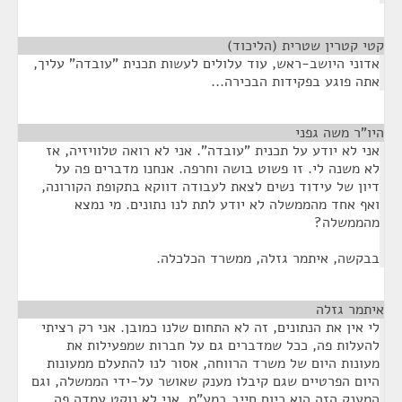
קטי קטרין שטרית (הליכוד)
¶
אדוני היושב-ראש, עוד עלולים לעשות תכנית "עובדה" עליך,
אתה פוגע בפקידות הבכירה...
היו"ר משה גפני
¶
אני לא יודע על תכנית "עובדה". אני לא רואה טלוויזיה, אז
לא משנה לי. זו פשוט בושה וחרפה. אנחנו מדברים פה על
דיון של עידוד נשים לצאת לעבודה דווקא בתקופת הקורונה,
ואף אחד מהממשלה לא יודע לתת לנו נתונים. מי נמצא
מהממשלה?
בבקשה, איתמר גזלה, ממשרד הכלכלה.
איתמר גזלה
¶
לי אין את הנתונים, זה לא התחום שלנו כמובן. אני רק רציתי
להעלות פה, ככל שמדברים גם על חברות שמפעילות את
מעונות היום של משרד הרווחה, אסור לנו להתעלם ממעונות
היום הפרטיים שגם קיבלו מענק שאושר על-ידי הממשלה, וגם
המענק הזה הוא כיום חייב במע"מ. אני לא נוקט עמדה פה.