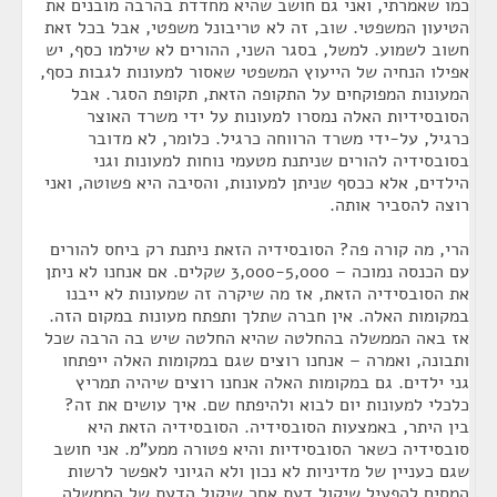
כמו שאמרתי, ואני גם חושב שהיא מחדדת בהרבה מובנים את
הטיעון המשפטי. שוב, זה לא טריבונל משפטי, אבל בכל זאת
חשוב לשמוע. למשל, בסגר השני, ההורים לא שילמו כסף, יש
אפילו הנחיה של הייעוץ המשפטי שאסור למעונות לגבות כסף,
המעונות המפוקחים על התקופה הזאת, תקופת הסגר. אבל
הסובסידיות האלה נמסרו למעונות על ידי משרד האוצר
כרגיל, על-ידי משרד הרווחה כרגיל. כלומר, לא מדובר
בסובסידיה להורים שניתנת מטעמי נוחות למעונות וגני
הילדים, אלא ככסף שניתן למעונות, והסיבה היא פשוטה, ואני
רוצה להסביר אותה.
הרי, מה קורה פה? הסובסידיה הזאת ניתנת רק ביחס להורים
עם הכנסה נמוכה – 3,000-5,000 שקלים. אם אנחנו לא ניתן
את הסובסידיה הזאת, אז מה שיקרה זה שמעונות לא ייבנו
במקומות האלה. אין חברה שתלך ותפתח מעונות במקום הזה.
אז באה הממשלה בהחלטה שהיא החלטה שיש בה הרבה שכל
ותבונה, ואמרה – אנחנו רוצים שגם במקומות האלה ייפתחו
גני ילדים. גם במקומות האלה אנחנו רוצים שיהיה תמריץ
כלכלי למעונות יום לבוא ולהיפתח שם. איך עושים את זה?
בין היתר, באמצעות הסובסידיה. הסובסידיה הזאת היא
סובסידיה כשאר הסובסידיות והיא פטורה ממע"מ. אני חושב
שגם כעניין של מדיניות לא נכון ולא הגיוני לאפשר לרשות
המסים להפעיל שיקול דעת אחר שיקול הדעת של הממשלה,