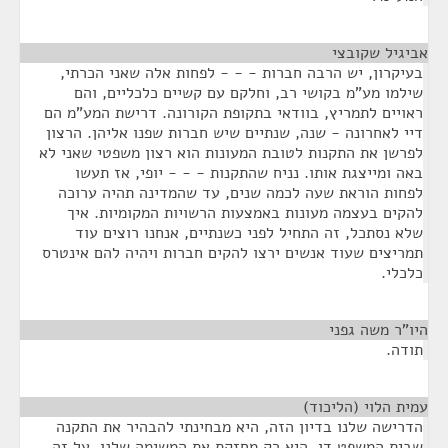
אביגיל שקובצי
¶
בעיקרון, יש הרבה חברות - - - לפחות אלה שאני הכרתי,
שילמו מע"מ בקושי רב, וחלקם עם קשיים כלכליים, והם
ראויים לתמריץ, בוודאי בתקופת הקורונה. דרישת המע"מ הם
דיי לאחרונה - שנה, שנתיים שיש חברות שפנו אליהן. הרצון
לפרשן את התקנות לטובת המעונות הוא רצון משפטי שאני לא
באה ומייצגת אותו. נניח שהתקנות - - - יופי, אז תעשו
לפחות הוראת שעה לכמה שנים, עד שהמדינה תהיה ערוכה
להקים בעצמה מעונות באמצעות הרשויות המקומיות. איך
שלא נסתכל, זה התחיל לפני כשנתיים, אנחנו רוצים עוד
תמריצים שעוד אנשים ירצו להקים חברות ויהיה להם אינטרס
כלכלי.
היו"ר משה גפני
¶
תודה.
עמית הלוי (הליכוד)
¶
הדרישה שלנו בדיון הזה, היא מבחינתי להבהיר את התקנה
שבית המשפט דן, היא רק מחזקת את המשימה שלנו, על זה