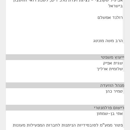
אביגיל שקובצי - נציגת ועדת מלכ"רים, לשכת רואי החשבון
בישראל
רולנד אמשלם
הרב משה מונטג
ייעוץ משפטי
¶
שגית אפיק
שלומית ארליך
מנהל הוועדה
¶
טמיר כהן
רישום פרלמנטרי
¶
אתי בן-שמחון
פטור ממע"מ לסובסידיות הניתנות לחברות המפעילות מעונות