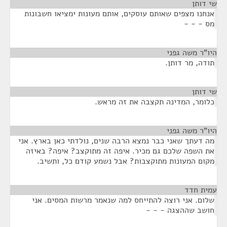
שי דותן
¶
אנחנו מצפים שאותם עוסקים, אותם מעונות ימציאו חשבונות
מס - - -
היו"ר משה גפני
¶
תודה, מר דותן.
שי דותן
¶
כלומר, המדינה תקצבה את זה מראש.
היו"ר משה גפני
¶
מה דעתך שאני כבר נמצא הרבה שנים, נולדתי כאן בארץ. אני
את השפה שלכם גם מכיר. איפה זה מתוקצב? איפה? באיזה
מקום המעונות מתוקצבות? אבל נשמע קודם כל, ותשיב.
עמית חדד
¶
שלום. אני רוצה להתייחס למה שנאמר מרשות המסים. אני
חושב שההצגה - - -