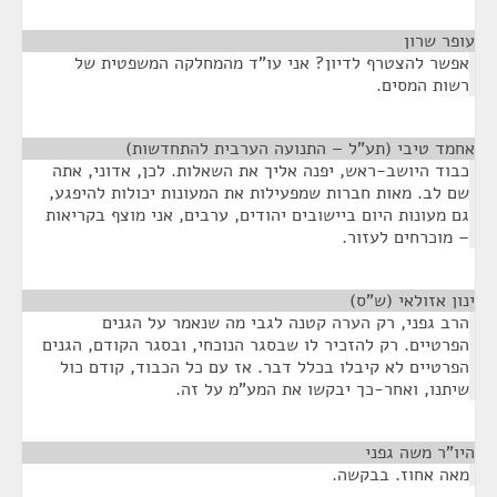
עופר שרון
¶
אפשר להצטרף לדיון? אני עו"ד מהמחלקה המשפטית של
רשות המסים.
אחמד טיבי (תע"ל – התנועה הערבית להתחדשות)
¶
כבוד היושב-ראש, יפנה אליך את השאלות. לכן, אדוני, אתה
שם לב. מאות חברות שמפעילות את המעונות יכולות להיפגע,
גם מעונות היום ביישובים יהודים, ערבים, אני מוצף בקריאות
– מוכרחים לעזור.
ינון אזולאי (ש"ס)
¶
הרב גפני, רק הערה קטנה לגבי מה שנאמר על הגנים
הפרטיים. רק להזכיר לו שבסגר הנוכחי, ובסגר הקודם, הגנים
הפרטיים לא קיבלו בכלל דבר. אז עם כל הכבוד, קודם כול
שיתנו, ואחר-כך יבקשו את המע"מ על זה.
היו"ר משה גפני
¶
מאה אחוז. בבקשה.