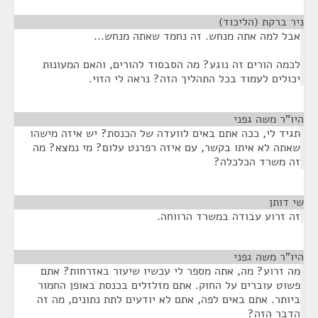
ניר ברקת (הליכוד)
¶
אבל למה אתה מנחש. זה נחמד שאתה מנחש...
לכמה הורים זה נוגע? מה הסבסוד להורים, והאם המעונות
יכולים לעמוד בכל התהליך הזה? נראה לי הזוי.
היו"ר משה גפני
¶
תגיד לי, ככה אתם באים לוועדה של הכנסת? יש איזה מישהו
שאתה לא איתו בקשר, עם איזה רפרנט עלום? מי נמצא? מה
זה משרד הכלכלה?
שי דותן
¶
זה זרוע עבודה במשרד הרווחה.
היו"ר משה גפני
¶
מה זרוע? מה, אתה מספר לי עכשיו שיעור באזרחות? אתם
פשוט עוברים על החוק. אתם מזלזלים בכנסת באופן החמור
ביותר. אתם באים לפה, אתם לא יודעים לתת נתונים, מה זה
הדבר הזה?