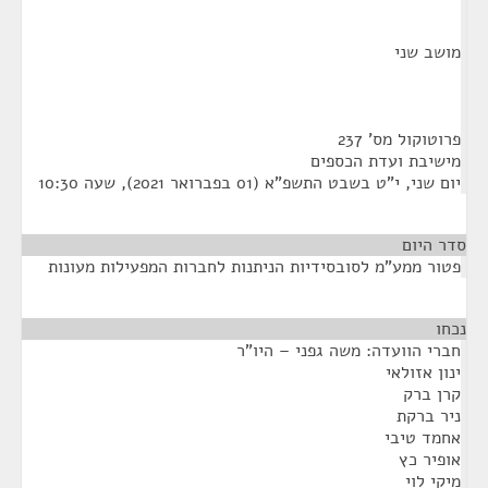
מושב שני
פרוטוקול מס' 237
מישיבת ועדת הכספים
יום שני, י"ט בשבט התשפ"א (01 בפברואר 2021), שעה 10:30
סדר היום
פטור ממע"מ לסובסידיות הניתנות לחברות המפעילות מעונות
נכחו
¶
חברי הוועדה: משה גפני – היו"ר
ינון אזולאי
קרן ברק
ניר ברקת
אחמד טיבי
אופיר כץ
מיקי לוי