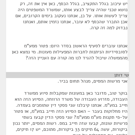
יש עיכוב בגלל התקציב, בגלל הכסף, כאן אין את זה, רק
נושא טכני שהיה צריך לבצע אותו, שמשרד המשפטים היה
צריך לעשות אותו. על כן, אנחנו נעקוב בימים הקרובים, אם
אכן התברר שהכסף לא עובר, אנחנו נזמין אותם, ואנחנו
נבדוק למה זה קרה.
אנחנו עוברים לסעיף הראשון בסדר היום: פטור ממע"מ
לסובסידיות הניתנות לחברות המפעילות מעונות. מי נמצא כאן
מהממשלה שיכול להגיד לנו מה קורה עם העניין הזה?
שי דותן
¶
אני מרשות המסים, מנהל תחום בכיר.
בוקר טוב, מדובר כאן במעונות שמקבלות סיוע ממשרד
העבודה, מזרוע העבודה של משרד הרווחה, הסיוע הזה הוא
חייב במע"מ. אנחנו קיבלנו שני פסקי דין שתומכים בעמדה.
היו מחלוקות בעבר – האם הסיוע הזה חייב במע"מ, או פטור
על-פי תקנות מע"מ ממע"מ? שני פסקי הדין קבעו בשתי
פרשיות שונות, קבעו שזה חייב במס. רשות המסים, יותר נכון
ביקורות, עשה 64 תיקים 33 ביקורות, מתוכם, יש 17 תיקים,