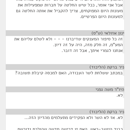
אבל אני אומר, ככל שיש החלטה על חברות שמפעילות את
מעונות היום המפוקחים, צריך להקביל את אותה החלטה גם
למעונות היום הפרטיים.
ינון אזולאי (ש"ס)
¶
זה כל סיפור המענקים שדיברנו - - - ולא לשלם עליהם את
המע"מ, זה חלק מזה, היה על זה דיון.
אנחנו לגמרי איתך, אבל זה דובר.
ניר ברקת (הליכוד)
¶
במכתב ששלחת לשר העבודה, האם למכסה קיבלת תשובה?
היו"ר משה גפני
¶
לא.
ניר ברקת (הליכוד)
¶
לא. אז לא השר ולא הפקידים מתעלמים מהדיון הזה...
כבוד היושב-ראש, האם זו דרישה חדשה שהולכת ודורשת