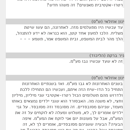
רטרו-אקטיבית מאנשים? זה משהו חדש?
ינון אזולאי (ש"ס)
¶
עד עכשיו היו מתעלמים מזה. לאחרונה, הם עשו שיטת
מצליח. הלכו למעון אחד קטן, הוא כנראה לא ידע להתנהל,
הלך מהר לבית המשפט, ובית המשפט אמר, תשמע - - -
ניר ברקת (הליכוד)
¶
זה לא שעד עכשיו גבו מע"מ.
ינון אזולאי (ש"ס)
¶
בשנים האחרונות לא גבו מע"מ. ואז בשנתיים האחרונות
התחיל כל הדו-שיח הזה איתם, ועכשיו הם התחילו ללכת
ולדרוש מהם תשלומים הכול רטרו-אקטיבי שני מיליון, מיליון
וחצי, לא משנה מה. האבסורד הוא שגני ילדים נמצאים באותו
מעמד, שניהם מסובסדים. זה מסובסד וזה מסובסד. על גני
ילדים אומרים לך, לא, משלוש ומעלה לא לוקחים על זה את
המע"מ, אבל על מעונות יום אני לוקח את המע"מ. איפה
הבעיה? הבעיה ששניהם מסובסדים, אומרים לך לא, זה