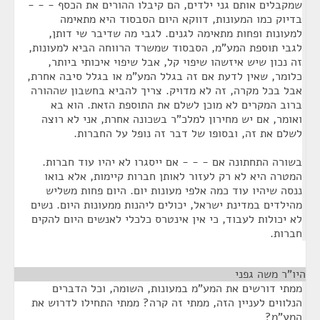
שמקבלים אותם גני ילדים, הם קיבלו ההורים את הכסף - - -
בדיוק כמו המעונות, דווקא היום הסבסוד היא מתאימה
למעונות ופחות מתאימה לגנים. לגבי מה שדיבר שי דותן,
לגבי תוספת המע"מ, הסבסוד שמשרד הרווחה הביא למעונות,
זה נכון שיש איזשהו שיפוי קל, אבל שיפוי איכותי ביותר,
כלומר, שאין לדעת אם זה בגלל המע"מ או בגלל סיבה אחרת,
אבל בכל מקרה, זה לא מדויק. צריך להביא בחשבון שההורה
ברוב המקרים לא מוכן לשלם את התוספת הזאת. הוא בא
ואומר, אם יש מחירון למלכ"ר בשכונה אחרת, אני לא רוצה
לשלם את זה, ובסופו של דבר זה נופל על החברות.
בשורה התחתונה אם - - - אם ייסגרו לא יהיו עוד חברות.
המטרה היא לא רק לעזור לאותן חברות קיימות, אלא בואו
ננסה שיהיו עוד כמה אלפי מעונות יום. היום פחות משליש
מהילדים במדינת ישראל, יכולים ליהנות ממעונות היום. נשים
לא יכולות לעבוד, כי אין אינטרס כלכלי לאנשים היום להקים
חברות.
היו"ר משה גפני
¶
ממתי דורשים את המע"מ במעונות, השומה, וכל הדברים
הנלווים לעניין הזה, ממתי זה קרה? ממתי התחילו לדרוש את
המע"מ?