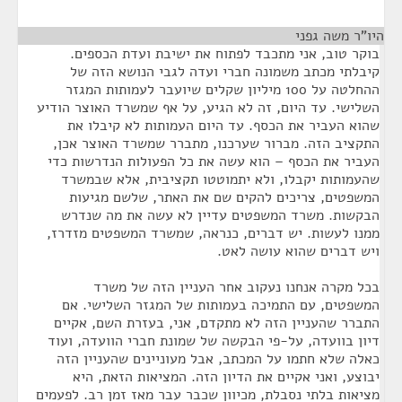
היו"ר משה גפני
¶
בוקר טוב, אני מתכבד לפתוח את ישיבת ועדת הכספים.
קיבלתי מכתב משמונה חברי ועדה לגבי הנושא הזה של
ההחלטה על 100 מיליון שקלים שיועבר לעמותות המגזר
השלישי. עד היום, זה לא הגיע, על אף שמשרד האוצר הודיע
שהוא העביר את הכסף. עד היום העמותות לא קיבלו את
התקציב הזה. מברור שערכנו, מתברר שמשרד האוצר אכן,
העביר את הכסף – הוא עשה את כל הפעולות הנדרשות כדי
שהעמותות יקבלו, ולא יתמוטטו תקציבית, אלא שבמשרד
המשפטים, צריכים להקים שם את האתר, שלשם מגיעות
הבקשות. משרד המשפטים עדיין לא עשה את מה שנדרש
ממנו לעשות. יש דברים, כנראה, שמשרד המשפטים מזדרז,
ויש דברים שהוא עושה לאט.
בכל מקרה אנחנו נעקוב אחר העניין הזה של משרד
המשפטים, עם התמיכה בעמותות של המגזר השלישי. אם
התברר שהעניין הזה לא מתקדם, אני, בעזרת השם, אקיים
דיון בוועדה, על-פי הבקשה של שמונת חברי הוועדה, ועוד
כאלה שלא חתמו על המכתב, אבל מעוניינים שהעניין הזה
יבוצע, ואני אקיים את הדיון הזה. המציאות הזאת, היא
מציאות בלתי נסבלת, מכיוון שכבר עבר מאז זמן רב. לפעמים