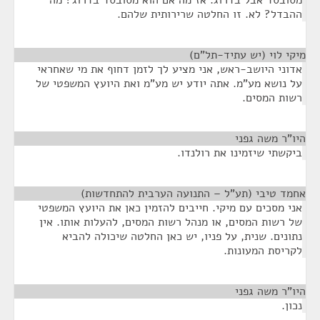
מסובסד אבל בדרוג. אז מה אם הוא מסובסד בדרוג? מה
ההבדל? לא. זו החלטה שרירותית שלהם.
מיקי לוי (יש עתיד-תל"ם)
¶
אדוני היושב-ראש, אני מציע לך לזמן דחוף את מי שאחראי
על נושא מע"מ. אתה יודע יש מע"מ ואת היועץ המשפטי של
רשות המסים.
היו"ר משה גפני
¶
ביקשתי שיזמינו את רולנדו.
אחמד טיבי (תע"ל – התנועה הערבית להתחדשות)
¶
אני מסכים עם מיקי. חייבים להזמין כאן את היועץ המשפטי
של רשות המסים, או מנהל רשות המסים, להעלות אותו. אין
נתונים. שנית, על פניו, יש כאן החלטה שיכולה להביא
לקריסת המעונות.
היו"ר משה גפני
¶
נכון.