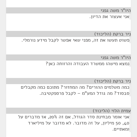
היו"ר משה גפני
¶
אני אעצור את הדיון.
ניר ברקת (הליכוד)
¶
פשוט תעשו את זה, מפני שאי אפשר לקבל מידע נורמלי.
היו"ר משה גפני
¶
נמצא מישהו ממשרד העבודה והרווחה כאן?
ניר ברקת (הליכוד)
¶
כמה משלמים ההורים? מה המחזור? מתוכם כמה מקבלים
סבסוד? מה גודל המע"מ – לקבל פרספקטיבה.
עמית הלוי (הליכוד)
¶
אני אומר מבחינת סדר הגודל, אם זה 20%, אז מדברים על
40, 50 מיליון, על זה מדובר. לא מדובר על מיליארד
ומאתיים.