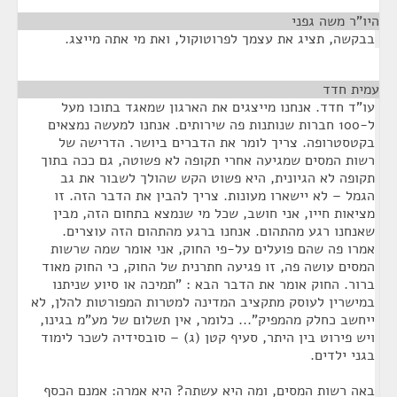
היו"ר משה גפני
¶
בבקשה, תציג את עצמך לפרוטוקול, ואת מי אתה מייצג.
עמית חדד
¶
עו"ד חדד. אנחנו מייצגים את הארגון שמאגד בתוכו מעל
ל-100 חברות שנותנות פה שירותים. אנחנו למעשה נמצאים
בקטסטרופה. צריך לומר את הדברים ביושר. הדרישה של
רשות המסים שמגיעה אחרי תקופה לא פשוטה, גם ככה בתוך
תקופה לא הגיונית, היא פשוט הקש שהולך לשבור את גב
הגמל – לא יישארו מעונות. צריך להבין את הדבר הזה. זו
מציאות חייו, אני חושב, שכל מי שנמצא בתחום הזה, מבין
שאנחנו רגע מהתהום. אנחנו ברגע מהתהום הזה עוצרים.
אמרו פה שהם פועלים על-פי החוק, אני אומר שמה שרשות
המסים עושה פה, זו פגיעה חתרנית של החוק, כי החוק מאוד
ברור. החוק אומר את הדבר הבא : "תמיכה או סיוע שניתנו
במישרין לעוסק מתקציב המדינה למטרות המפורטות להלן, לא
ייחשב כחלק מהמפיק"... כלומר, אין תשלום של מע"מ בגינו,
ויש פירוט בין היתר, סעיף קטן (ג) – סובסידיה לשכר לימוד
בגני ילדים.
באה רשות המסים, ומה היא עשתה? היא אמרה: אמנם הכסף