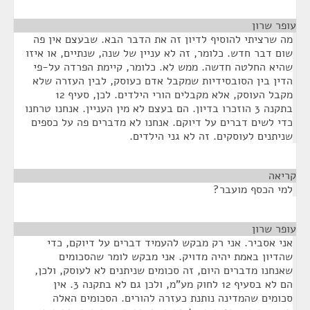
עופר שרון
¶
מה שרציתי להוסיף לדיון זה את הדבר הבא. שבעצם אין פה
שום דבר חדש. כלומר, זה לא עניין של שנה, שנתיים, או איזו
שהיא החלטה חדשה. ממש לא. כלומר, קיימת הפרדה על-פי
הדין בין הסובסידיות שמקבל אדם כעוסק, לבין העזרה שלא
מקבל העוסק, אלא מקבלים הורי הילדים. לכן, סעיף 12
בתקנה 3 הוזכרו בדיון. הם בעצם לא מין העניין. אנחנו טרחנו
כדי לשים דברים על דיוקם. אנחנו לא מדברים פה על כספים
שניתנים לעוסקים. זה לא גני הילדים.
קריאה
¶
למי הכסף מועבר?
עופר שרון
¶
אני אסביר. אני רק מבקש להעמיד דברים על דיוקם, כדי
שהדיון באמת יהיה מדויק. אני מבקש לומר שהסכומים
שאנחנו מדברים היום, זה סכומים שניתנים לא לעוסק, ולכן,
הם לא בסעיף 12 לחוק מע"מ, ולכן גם לא בתקנה 3. אין
סכומים שהמדינה נותנת כעזרה להורים. הסכומים האלה