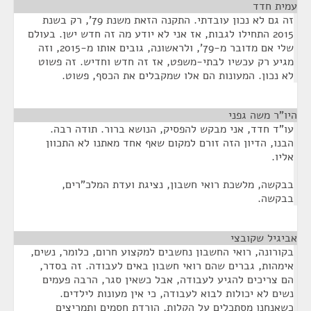
עמית חדד
¶
זה גם לא נכון עובדתי. התקנה הזאת משנת 79', רק בשנת
2015 התחילו לגבות, אז אני לא יודע מה זה חדש ישן. בעולם
שלי אם מדובר מ-79', ולראשונה, גובים אותו מ-2015, וזה
מגיע רק עכשיו לבתי-משפט, אז זה חדש וחדיש. זה פשוט
לא נכון. המעונות הם אלו שמקבלים את הכסף, פשוט.
היו"ר משה גפני
¶
עו"ד חדד, אני מבקש להפסיק, הנושא ברור. תודה רבה.
הבנו, הדיון הזה זורם למקום שאף אחד מאתנו לא התכוון
אליו.
בבקשה, מלשכת רואי חשבון, נציגת ועדת המלכ"רים,
בבקשה.
אביגיל שקובצי
¶
בקורונה, רואי החשבון נחשבים למקצוע חרום, כלומר, נשים,
אימהות, גברים שהם רואי חשבון באים לעבודה. זה בסדר,
הם צריכים להגיע לעבודה, אבל כשאין סגר, הרבה פעמים
נשים לא יכולות לבוא לעבודה, כי אין מעונות לילדים.
כשאנחנו מסתכלים על הקלות, הורדת חסמים ותמריצים