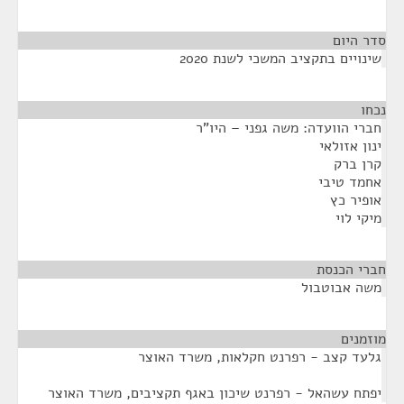
סדר היום
שינויים בתקציב המשכי לשנת 2020
נכחו
¶
חברי הוועדה: משה גפני – היו"ר
ינון אזולאי
קרן ברק
אחמד טיבי
אופיר כץ
מיקי לוי
חברי הכנסת
¶
משה אבוטבול
מוזמנים
¶
גלעד קצב - רפרנט חקלאות, משרד האוצר
יפתח עשהאל - רפרנט שיכון באגף תקציבים, משרד האוצר