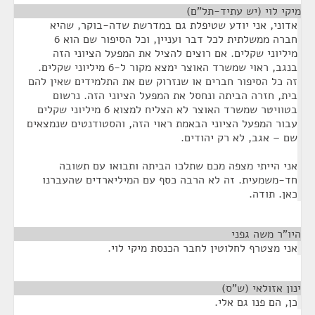
מיקי לוי (יש עתיד-תל"ם)
¶
אדוני, אני יודע שטיפלת גם במדרשת שדה-בוקר, שהיא
חברה ממשלתית לכל דבר ועניין, וכל הסיפור שם הוא 6
מיליוני שקלים. אם רוצים להציל את המפעל הציוני הזה
בנגב, ראוי שמשרד האוצר ימצא מקור ל-6 מיליוני שקלים.
זה כל הסיפור חברים או שנזרוק שם את התלמידים שאין להם
בית, חזרה הביתה ונחסל את המפעל הציוני הזה. נרשום
בטוויטר שמשרד האוצר לא הצליח למצוא 6 מיליוני שקלים
עבור המפעל הציוני הבאמת ראוי הזה, והסטודנטים שנמצאים
שם – אגב, לא רק יהודים.
אני הייתי מצפה מכם שתלכו הביתה ותבואו עם תשובה
חד-משמעית. זה לא הרבה כסף עם המיליארדים שהעברנו
כאן. תודה.
היו"ר משה גפני
¶
אני מצטרף לחלוטין לחבר הכנסת מיקי לוי.
ינון אזולאי (ש"ס)
¶
כן, הם פנו גם אלי.