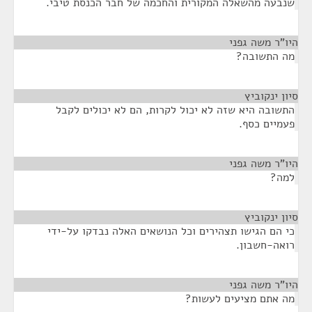
שנבעה מהשאלה המקורית והחכמה של חבר הכנסת טיבי.
היו"ר משה גפני
¶
מה התשובה?
סיון ינקוביץ
¶
התשובה היא שזה לא יכול לקרות, הם לא יכולים לקבל
פעמיים כסף.
היו"ר משה גפני
¶
למה?
סיון ינקוביץ
¶
כי הם הגישו תצהירים וכל הנושאים האלה נבדקו על-ידי
רואה-חשבון.
היו"ר משה גפני
¶
מה אתם מציעים לעשות?