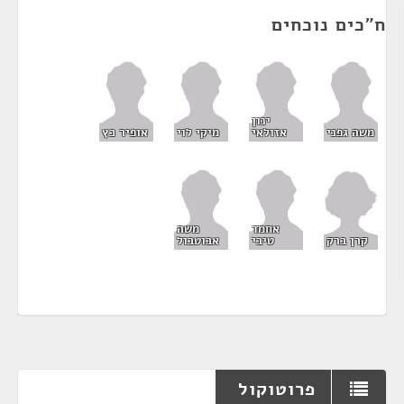
ח"כים נוכחים
ינון
משה גפני
אזולאי
מיקי לוי
אופיר כץ
אחמד
משה
קרן ברק
טיבי
אבוטבול
פרוטוקול