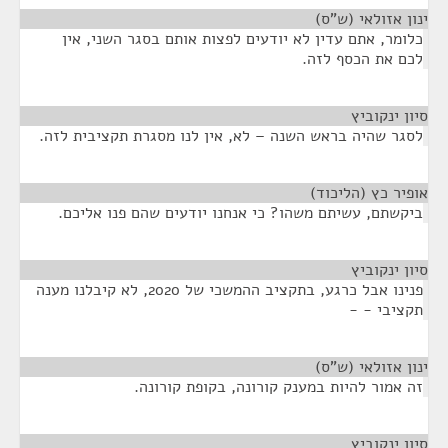
ינון אזולאי (ש"ס)
¶
כלומר, אתם עדין לא יודעים לפצות אותם בסגר השני, אין
לכם את הכסף לזה.
סיון ינקוביץ
¶
לסגר שהיה בראש השנה – לא, אין לנו מסגרת תקציבית לזה.
אופיר כץ (הליכוד)
¶
ביקשתם, עשיתם משהו? כי אנחנו יודעים שהם פנו אליכם.
סיון ינקוביץ
¶
פנינו אבל כרגע, בתקציב ההמשכי של 2020, לא קיבלנו מענה
תקציבי - -
ינון אזולאי (ש"ס)
¶
זה אמור להיות במענק קורונה, בקופת קורונה.
סיון ינקוביץ
¶