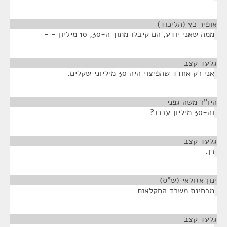
אופיר כץ (הליכוד)
¶
ממה שאני יודע, הם קיבלו מתוך ה-30, 10 מיליון - -
גלעד קצב
¶
אני רק אחדד שהפיצוי היה 30 מיליוני שקלים.
היו"ר משה גפני
¶
וה-30 מיליון עברו?
גלעד קצב
¶
כן.
ינון אזולאי (ש"ס)
¶
מבחינת משרד החקלאות - - -
גלעד קצב
¶