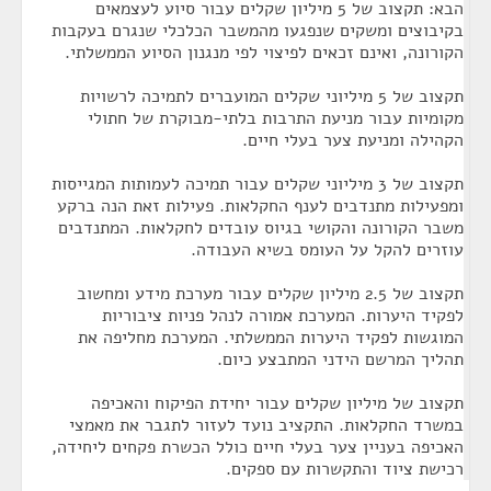
הבא: תקצוב של 5 מיליון שקלים עבור סיוע לעצמאים
בקיבוצים ומשקים שנפגעו מהמשבר הכלכלי שנגרם בעקבות
הקורונה, ואינם זכאים לפיצוי לפי מנגנון הסיוע הממשלתי.
תקצוב של 5 מיליוני שקלים המועברים לתמיכה לרשויות
מקומיות עבור מניעת התרבות בלתי-מבוקרת של חתולי
הקהילה ומניעת צער בעלי חיים.
תקצוב של 3 מיליוני שקלים עבור תמיכה לעמותות המגייסות
ומפעילות מתנדבים לענף החקלאות. פעילות זאת הנה ברקע
משבר הקורונה והקושי בגיוס עובדים לחקלאות. המתנדבים
עוזרים להקל על העומס בשיא העבודה.
תקצוב של 2.5 מיליון שקלים עבור מערכת מידע ומחשוב
לפקיד היערות. המערכת אמורה לנהל פניות ציבוריות
המוגשות לפקיד היערות הממשלתי. המערכת מחליפה את
תהליך המרשם הידני המתבצע כיום.
תקצוב של מיליון שקלים עבור יחידת הפיקוח והאכיפה
במשרד החקלאות. התקציב נועד לעזור לתגבר את מאמצי
האכיפה בעניין צער בעלי חיים כולל הכשרת פקחים ליחידה,
רכישת ציוד והתקשרות עם ספקים.