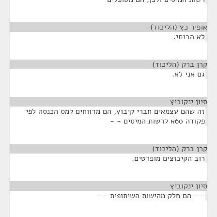
אופיר כץ (הליכוד)
¶
לא הבנתי.
קרן ברק (הליכוד)
¶
גם אני לא.
סיון ינקוביץ
¶
זה שהם עצמאים חברי קיבוץ, הם מדווחים למס הכנסה לפי
פקודה 60א לרשות המיסים - -
קרן ברק (הליכוד)
¶
רוב הקיבוצים מופרטים.
סיון ינקוביץ
¶
- - הם חלק מהישות השיתופית - -