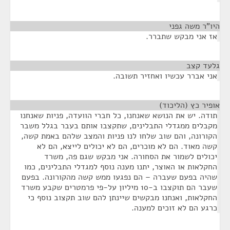
היו"ר משה גפני
¶
אז אני מבקש שתברר.
גלעד קצב
¶
אני אברר עכשיו ואחזיר תשובה.
אופיר כץ (הליכוד)
¶
תודה. יש את הנושא שאנחנו, כל חברי הוועדה, פניות שאנחנו
מקבלים ממגדלי התבלינים, שתקצבו אותם בעבר בגלל משבר
הקורונה, והם שוב שלחו לנו פניות והמצב שלהם באמת קשה,
קשה מאוד. הם לא מוכרים, הם לא יכולים לייצא, הם לא
יכולים לשמור את הסחורה. אני מבקש שגם פה, משרד
החקלאות או האוצר, יתנו מענה נוסף למגדלי התבלינים, כמו
שהיה בפעם שעברה – הם נפגעו ממש קשה מהקורונה. בפעם
שעבר הם תוקצבו ב-10 מיליון על-פי פרמטרים שקבע משרד
החקלאות, ואנחנו מבקשים שיינתן להם שוב תקצוב נוסף כי
כרגע הם לא זוכים למענה.