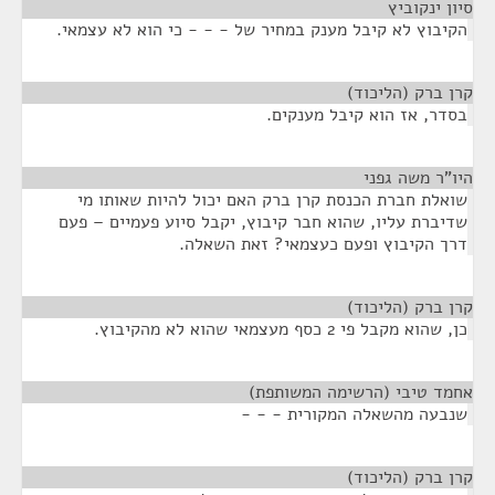
סיון ינקוביץ
¶
הקיבוץ לא קיבל מענק במחיר של - - - כי הוא לא עצמאי.
קרן ברק (הליכוד)
¶
בסדר, אז הוא קיבל מענקים.
היו"ר משה גפני
¶
שואלת חברת הכנסת קרן ברק האם יכול להיות שאותו מי
שדיברת עליו, שהוא חבר קיבוץ, יקבל סיוע פעמיים – פעם
דרך הקיבוץ ופעם כעצמאי? זאת השאלה.
קרן ברק (הליכוד)
¶
כן, שהוא מקבל פי 2 כסף מעצמאי שהוא לא מהקיבוץ.
אחמד טיבי (הרשימה המשותפת)
¶
שנבעה מהשאלה המקורית - - -
קרן ברק (הליכוד)
¶