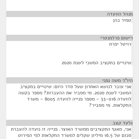
מנהל הוועדה
¶
טמיר כהן
רישום פרלמנטרי
¶
רויטל יפרח
שינויים בתקציב המשכי לשנת 2020
היו"ר משה גפני
¶
אני עובר לנושא האחרון שעל סדר היום: שינויים בתקציב
המשכי לשנת 2020. מי מסביר את ההעברות? מספר בקשה
לוועדה 33-016 – מספר פנייה לוועדה 8005 – משרד
החקלאות. מי מסביר?
גלעד קצב
¶
אני, מאגף התקציבים ממשרד האוצר. פנייה זו נועדה להעברת
סכום של 16.5 מיליון שקלים למשרד החקלאות לפי הפירוט