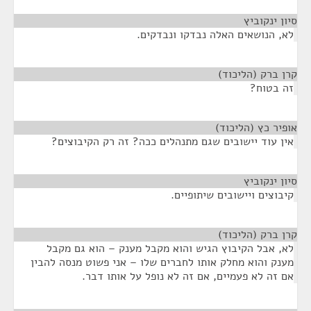
סיון ינקוביץ
¶
לא, הנושאים האלה נבדקו ונבדקים.
קרן ברק (הליכוד)
¶
זה בטוח?
אופיר כץ (הליכוד)
¶
אין עוד יישובים שגם מתנהלים ככה? זה רק הקיבוצים?
סיון ינקוביץ
¶
קיבוצים ויישובים שיתופיים.
קרן ברק (הליכוד)
¶
לא, אבל הקיבוץ הגיש והוא מקבל מענק – הוא גם מקבל
מענק והוא מחלק אותו לחברים שלו – אני פשוט מנסה להבין
אם זה לא פעמיים, אם זה לא נופל על אותו דבר.