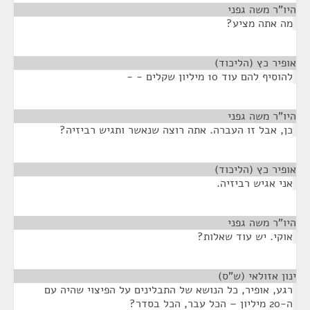
היו"ר משה גפני
¶
מה אתה מציע?
אופיר כץ (הליכוד)
¶
להוסיף להם עוד 10 מיליון שקלים - -
היו"ר משה גפני
¶
כן, אבל זו העברה. אתה רוצה שנאשר ותגיש רביזיה?
אופיר כץ (הליכוד)
¶
אני אגיש רביזיה.
היו"ר משה גפני
¶
אוקי. יש עוד שאלות?
ינון אזולאי (ש"ס)
¶
רגע, אופיר, כל הנושא של התבלינים על הפיצוי שהיה עם
ה-20 מיליון – הכל עבר, הכל בסדר?