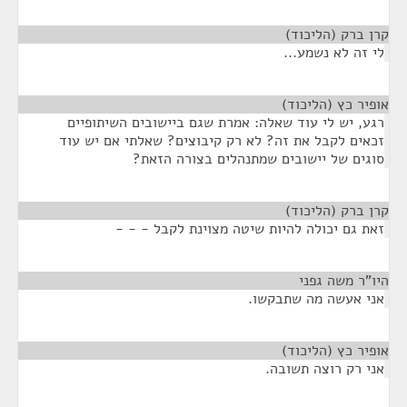
קרן ברק (הליכוד)
¶
לי זה לא נשמע...
אופיר כץ (הליכוד)
¶
רגע, יש לי עוד שאלה: אמרת שגם ביישובים השיתופיים
זכאים לקבל את זה? לא רק קיבוצים? שאלתי אם יש עוד
סוגים של יישובים שמתנהלים בצורה הזאת?
קרן ברק (הליכוד)
¶
זאת גם יכולה להיות שיטה מצוינת לקבל - - -
היו"ר משה גפני
¶
אני אעשה מה שתבקשו.
אופיר כץ (הליכוד)
¶
אני רק רוצה תשובה.