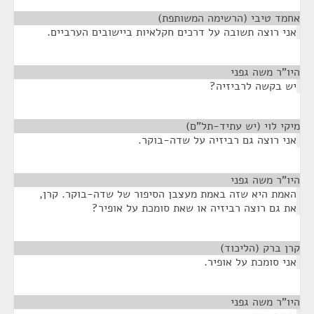
אחמד טיבי (הרשימה המשותפת)
¶
אני רוצה תשובה על דרכים חקלאיות ביישובים הערביים.
היו"ר משה גפני
¶
יש בקשה לרביזיה?
מיקי לוי (יש עתיד-תל"ם)
¶
אני רוצה גם רביזיה על שדה-בוקר.
היו"ר משה גפני
¶
האמת היא שזה באמת מעצבן הסיפור של שדה-בוקר. קרן,
את גם רוצה רביזיה או שאת סומכת על אופיר?
קרן ברק (הליכוד)
¶
אני סומכת על אופיר.
היו"ר משה גפני
¶