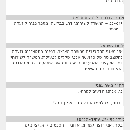
תודה רבה.
אנחנו עוברים לבקשה הבאה
¶
22-013 – המשרד לשירותי דת, בבקשה. מספר פניה לוועדה
– 8006.
יפתח עשהאל
¶
אני מאגף התקציבים ממשרד האוצר. הפניה התקציבית נועדה
לתקצב סך של 36,550 אלפי שקלים לפעילות המשרד לשירותי
דת. התקצוב הוא עבור הפעילויות של המנהלת לזהות יהודית,
הנצחת רבנים ראשיים - -
היו"ר משה גפני
¶
כן, אנחנו יודעים לקרוא.
רבותי, יש למישהו השגות בעניין הזה?
מיקי לוי (יש עתיד-תל"ם)
¶
בטח. אני רוצה למחות, אדוני – הסכמים קואליציוניים