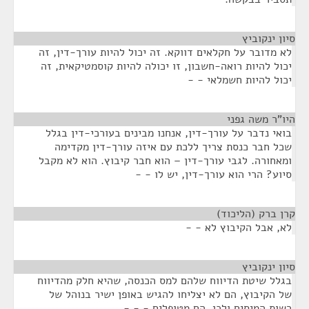
סיון ינקוביץ
¶
לא מדובר על חקלאים דווקא. זה יכול להיות עורך-דין, זה
יכול להיות רואה-חשבון, זו יכולה להיות קוסמטיקאית, זה
יכול להיות חשמלאי - -
היו"ר משה גפני
¶
בואי נדבר על עורך-דין, אנחנו מבינים בעורכי-דין בגלל
שכל חבר כנסת צריך ללכת עם איזה עורך-דין מקדימה
ומאחורה. לגבי עורך-דין – הוא חבר קיבוץ. הוא לא מקבל
סיוע? הרי הוא עורך-דין, יש לו - -
קרן ברק (הליכוד)
¶
לא, אבל הקיבוץ לא - -
סיון ינקוביץ
¶
בגלל שיטת הדיווח שלהם למס הכנסה, שהיא חלק מהדיווח
של הקיבוץ, הם לא יצליחו להגיש באופן ישיר בנוהל של
רשות המיסים ולכן, הם מטופלים - - -