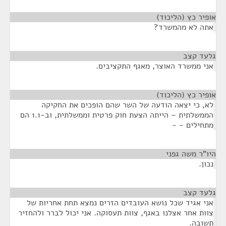
אופיר כץ (הליכוד)
¶
אתה לא מהמשרד?
גלעד קצב
¶
אני ממשרד האוצר, מאגף התקציבים.
אופיר כץ (הליכוד)
¶
לא, כי יצאה הודעה של השר שהם הופכים את החקיקה
הממשלתית – הייתה הצעת חוק פרטית וממשלתית, וב-1.1 הם
מתחילים - -
היו"ר משה גפני
¶
נכון.
גלעד קצב
¶
אני אגיד שכל נושא העובדים הזרים נמצא תחת אחריות של
צוות אחר אצלנו באגף, צוות תעסוקה. אני יכול לברר ולהחזיר
תשובה.