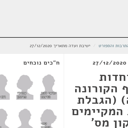
תרבות והספורט
/
ישיבת ועדה מתאריך 27/12/2020
ח"כים נוכחים
חדות
 הקורונה
אורלי
יוראי להב
 (הגבלת
פרומן
הרצנו
רם 
 המקיימים
ון מס'
קטי
קטרין
ע