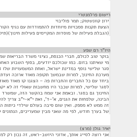
רישום פרלמנטרי
¶
ירון קוונשטוק; תמר פוליבוי
הצעת תקנות סמכויות מיוחדות להתמודדות עם נגיף הקור
(הגבלת פעילות של מוסדות המקיימים פעילות חינוך)(תיקון מס' 15), התש
היו"ר רם שפע
¶
בוקר טוב לכולם, חברי הכנסת, נציגי משרד הבריאות שמכ
מי שאיתנו בזום. כמו שכולכם יודעים, בסוף השבוע האח
סגר שלישי נוסף במדינת ישראל, ואחת המשמעויות שלו ז
מערכת החינוך, למרות שבמשך תקופה מאוד ארוכה ועדת ה
ביחד עם כל החברים והחברות פה – הצגנו קו מאוד מאוד
לסגר שלישי, למרות שכבר היו מחשבות שאולי זה לא יקר
החינוך גם בסגר. ובאמת אני שמח בהקשר הזה, שמשרד הח
הבינה, שלפחות את הגנים, א'–ד', ואת י"א-י"ב צריך לה
זה ממש לא מספק. ואין שום סיבה בעולם שילדי כיתות ה'
של בערך חודש, לפי מה שאני מבין שמעריכים, הנתונים ע
יאיר גולן (מרצ)
¶
אני רוצה לסייג אותך, אדוני היושב-ראש, זה נכון רק למ