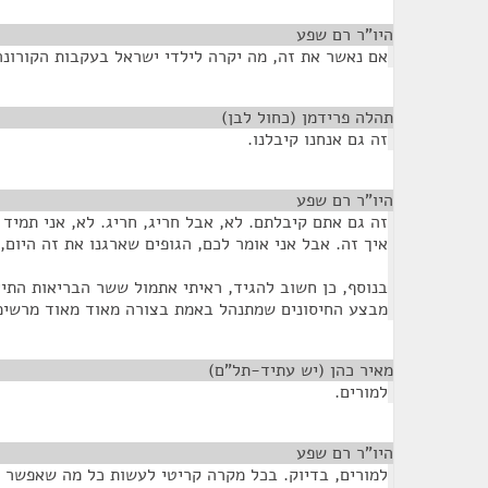
היו"ר רם שפע
¶
אם נאשר את זה, מה יקרה לילדי ישראל בעקבות הקורונה
תהלה פרידמן (כחול לבן)
¶
זה גם אנחנו קיבלנו.
היו"ר רם שפע
¶
זה גם אתם קיבלתם. לא, אבל חריג, חריג. לא, אני תמיד
איך זה. אבל אני אומר לכם, הגופים שארגנו את זה היום, 
בנוסף, כן חשוב להגיד, ראיתי אתמול ששר הבריאות התיי
מבצע החיסונים שמתנהל באמת בצורה מאוד מאוד מרשימ
מאיר כהן (יש עתיד-תל"ם)
¶
למורים.
היו"ר רם שפע
¶
למורים, בדיוק. בכל מקרה קריטי לעשות כל מה שאפשר כ