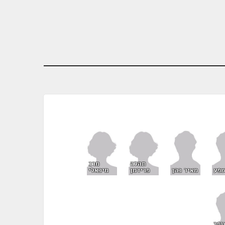
תהלה
מרב
פרידמן
מיכאלי
שפע
מאיר כהן
ופר