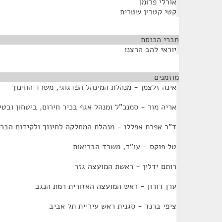
אורלי פרומן
קטי קטרין שטרית
חברי הכנסת
¶
יוראי להב הרצנו
מוזמנים
¶
אינה זלצמן - מנהלת המינהל הפדגוגי, משרד החינוך
אריה מור - סמנכ"ל ומנהל אגף בכיר חירום, ביטחון ובטי
ד"ר אפרת אפללו - מנהלת המחלקה לחינוך ולקידום הבר
טל פוקס - עו"ד, משרד הבריאות
רותם ידלין - ראשת המועצה גזר
ערן דורון - ראש המועצה האזורית רמת הנגב
ציפי ברנד - סגנית ראש עיריית תל אביב