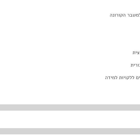
למשבר הקורונה
צית
ורית
ם ללקויות למידה