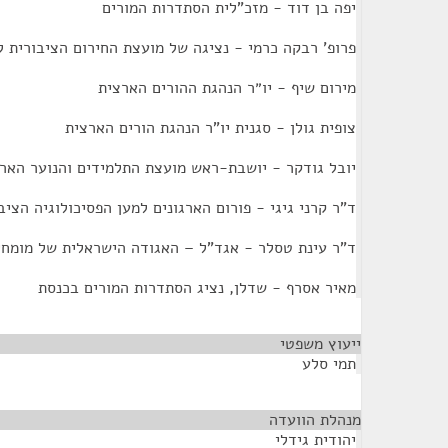
יפה בן דוד - מזכ"לית הסתדרות המורים
פרופ' רבקה כרמי - נציגה של מועצת החירום הציבורית 
מירום שיף - יו״ר הנהגת ההורים הארצית
צופית גולן - סגנית יו"ר הנהגת הורים הארצית
יובל גודקר - יושבת-ראש מועצת התלמידים והנוער האר
ד"ר קרני גיגי - פורום הארגונים למען הפסיכולוגיה הציב
ד"ר עינת טסלר - אגד"ל – האגודה הישראלית של מומחי
מאיר אסרף - שדלן, נציג הסתדרות המורים בכנסת
ייעוץ משפטי
¶
תמי סלע
מנהלת הוועדה
¶
יהודית גידלי