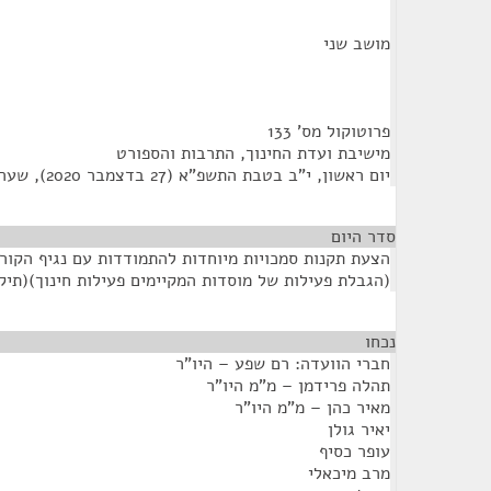
מושב שני
פרוטוקול מס' 133
מישיבת ועדת החינוך, התרבות והספורט
יום ראשון, י"ב בטבת התשפ"א (27 בדצמבר 2020), שעה 10:00
סדר היום
הצעת תקנות סמכויות מיוחדות להתמודדות עם נגיף הקור
(הגבלת פעילות של מוסדות המקיימים פעילות חינוך)(תיקון מס' 15), התש
נכחו
¶
חברי הוועדה: רם שפע – היו"ר
תהלה פרידמן – מ"מ היו"ר
מאיר כהן – מ"מ היו"ר
יאיר גולן
עופר כסיף
מרב מיכאלי