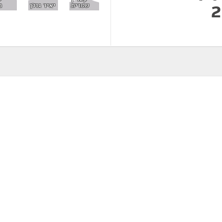
שטרית
יאיר גולן
כ