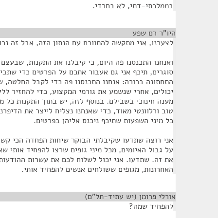
בממלכתי-דתי, לא בחרדי.
היו"ר רם שפע
¶
לצערנו, אני מתקשה להתווכח עם הנתון הזה, אבל זה נכון
ואנחנו התכנסנו פה היום, כי קיבלנו את התקנות, שבעצם 
סוגרים, תיכף אני גם אעבור אתכם על הפרטים כדי שתבי
התחתונה ברורה: אנחנו התכנסנו פה כדי לקבל החלטה, ש
יכולים, אחרי שנשמע את גורמי המקצוע, כדי להחזיר ללימ
מענה חינוכי בשבילם. בנוסף לזה, יש בתוך התקנות כל מ
טוב ורלוונטי מאוד, כדי שאנחנו נצליח לייצר את הדיפרנ
כל מיני השפעות שתיכף ניכנס אליהן בפרטים.
אני רוצה שתדעו שקיבלתי הבוקר שיחות הפחדה הכי קשו
על גבול האיומים, מכל מיני גופים שרצו להפחיד אותי ש
את זה. שתדעו. אני יכול לשלוח לכם את עשרות ההודעו
האחרונות, מגופים ששולחים אנשים להפחיד אותי.
אורלי פרומן (יש עתיד-תל"ם)
¶
להפחיד שמה?