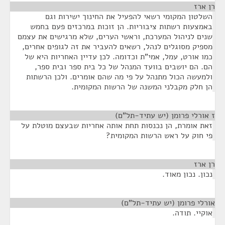
רן ארז
¶
השלטון המקומי רשאי להפעיל את החינוך ישירות וגם
באמצעות רשתות ציבוריות. הן זוכות במרכזים פעם בחמש
שנים לניהול המערכת, וראשי הערים, שלא מרגישים את עצמם
מספיק מסוגלים לנהל, רשאים להעביר את זה לגופים אחרים,
כמו אורט, עמל, אמי"ת וכדומה. לכן עדיין האחריות היא של
הם. הם יושבים בוועד המנהל של כל בית ספר ובית ספר,
ולמעשה הכול מתנהל על פי מה שהם אומרים. ולכן הרשתות
הן חלק מקבלני המשנה של הרשות המקומית.
ז אורלי פרומן (יש עתיד-תל"ם)
¶
זאת אומרת, הן נכנסות תחת אותה אחריות שבעצם מוטלת על
פי חוק על ראש הרשות המקומית?
רן ארז
¶
נכון. נכון מאוד.
אורלי פרומן (יש עתיד-תל"ם)
¶
אוקיי. תודה.