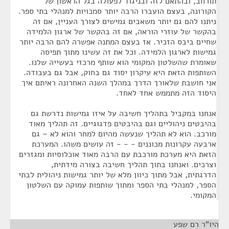
תורחב, ובהתאם לזה ובניגוד לפעולה בגל הראשון של
הקורונה, בעצם הועברו הרבה יותר סמכויות למנהלי בתי ספר.
ניתנו להם גם יותר משאבים גמישים לצורך העניין, אם זה
בהקשר של עוזרי הוראה, אם זה בהקשר של ארגון הלמידה
שחיים ביבס הזכיר. אז בעצם המתנה אפשרה להם הרבה יותר
גמישות לארגון הלמידה. וכל את זה עשינו מתוך תפיסה
שאומרת שהשלטון המקומי הוא שותף מרכזי בעשייה שלנו.
השותפות הזאת היא עיקרון יסוד גם בחוק, אבל גם בעבודה.
אני חושבת שלאורך הדרך במהלך השנה האחרונה ראיתם איך
היסוד הזה מתממש אחד לאחד.
אנחנו במקביל בתהליך חשיבה על איזו גמישות נדרשת גם
בהיבטים ניהוליים וגם בהיבטים פדגוגיים. זה תהליך מאוד
מורכב. הוא לא תהליך שנעשה מהיום למחר והוא לא – גם
ארבעה עקרונות מכוננים - - - זה עושים משהו. המערכת
הזאת היא מערכת מורכבת עם הרבה מאוד אוכלוסיות ומגזרים
וצרכים. ואנחנו בתוך תהליך חשיבה בצורה מידתית,
הדרגתית, אבל מתוך כיוון מלא של יותר גמישות ניהולית לבתי
הספר, למנהלי בתי הספר ומתוך שותפות עמוקה עם השלטון
המקומי.
היו"ר רם שפע
¶