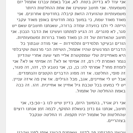
אני עוד לא בדיוק בטוח. לא, אבל באמת עברנו אתמול יום
משמעותי. אני חושב שעשינו את אחת ההחלטות היותר
משמעותיות שהוועדה הזאת קיבלה בחודשים אחרונים. אני
מאוד מאוד שמח, כי במשך כמה חודשים באופן מאוד עקבי
הייתה לי ולנו כוועדה עמדה ברורה, שאנחנו חושבים שאם יש
סגר, לא סוגרים. זה הגיע לפתחנו ועשינו את הדבר הנכון. אני
חושב שהאדוות של זה הן מאוד מאוד ברורות ומשמעותיות.
הורים ובעיקר תלמידים ותלמידות – אני מודה שבתוך כל
הדברים המרגשים שהיו אתמול, השיחה הכי מרגשת שקיבלתי
היא מאחיינית שלי שמתקשרת אליי חצי שעה אחרי שהדיון
נגמר ואומרת לי: רם, זה אמיתי או לא? זה אמיתי או לא? אני
לומדת מחר? אמרתי לה: כן, כן, אני נשבע לך, זהו, זה סגור,
זה סופי, החלטנו. אז זה מסוג הדברים הקטנים והנחמדים.
אבל יש לי אחיינים, אגב, מכל הגילים. אז אין פה איזה עניין.
יש לי כמעט בכל שכבת גיל אחיין או אחיינית. זהו. זה ככה
באמת ההחלטה של אתמול.
אני רק אגיד, בהמשך היום, בדיון שיש לנו ב-13:30, אני
חושב, אנחנו גם נדון בשאלת התוקף, לכמה זמן אנחנו רוצים
שהחלטות של אתמול יהיו תקפות. זו החלטה שנקבל
בצוהריים.
עכשיו התכנסנו פה לדיון, שאומנם קבענו אותו לפני שהבנו