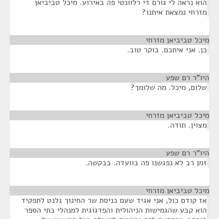
הוא נראה לי גורם די רלוונטי פה באירוע. מיכל טביביאן
מזרחי נמצאת איתנו?
מיכל טביביאן מזרחי
¶
כן. אני איתכם. בוקר טוב.
היו"ר רם שפע
¶
שלום, מיכל. מה שלומך?
מיכל טביביאן מזרחי
¶
מצוין. תודה.
היו"ר רם שפע
¶
זמן רב לא נפגשנו פה בוועדה. בבקשה.
מיכל טביביאן מזרחי
¶
אז קודם כול, אני אגיד שעם כניסת שר החינוך גלנט לתפקיד
הוא קבע שהגמישות הניהולית והפדגוגית למנהלי בתי הספר