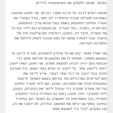
בפועל. אנחנו לוקחים את האוטונומיה לידיים.
אנחנו רוצים לדבר על הרבה מאוד דברים. אני חושב שהשנה
האחרונה מוכיחה שככל שישחררו לנו יותר, נוכל נשחרר את
משרד החינוך להתעסק באמת במה שהוא צריך להתעסק:
בפריפריה, במגזר, במי שצריך, גם משאבים וגם ליווי וגם כל
מה שצריך, ולצד זה, כמובן, רגולציה עם איזשהו סוג של
פיקוח. אבל לשחרר אותנו על מנת שנוכל לקחת ולדחוף את
המערכת הקדימה.
אני תמיד אומר: קחו את מי שיודע להתקדם, תנו לו לרוץ; מי
שנמצא מאחור, תוסיפו לו את המשאבים ותדחפו אותו כדי
שבסוף ניתן יהיה להגיע לתוצאה אחרת. אני חושב שאין יישוב
דומה ליישוב אחר. כל יישוב זה עולם בפני עצמו, וכל מערכת
חינוך בכל יישוב זה דבר אחר לגמרי. צריך לייצר את
הקריטריונים המרכזיים ועל בסיסם בעצם לאפשר לרשות
המקומית לנהל את המערכת; כמובן, עם ליווי משרד החינוך
וכל מה שצריך מסביב כדי שנוכל לייצר את הבקרות; כמובן,
ליווי תקציבי. והכי חשוב בסוף גם העמידה ביעדי התקציב
ועמידה בכך שאחראים על התקציב גם באוצר וגם במשרד
החינוך בסוף גם יביאו את המשאב הנדרש, לא יהפכו את זה,
מה שנקרא, לכלי כדי לצמצם אותו.