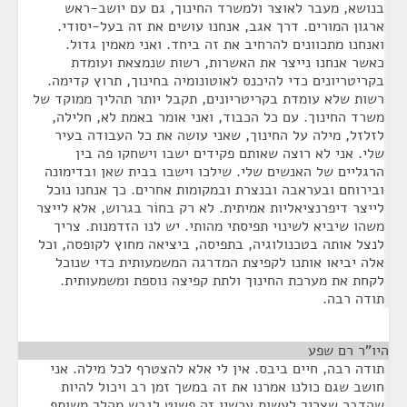
בנושא, מעבר לאוצר ולמשרד החינוך, גם עם יושב-ראש
ארגון המורים. דרך אגב, אנחנו עושים את זה בעל-יסודי.
ואנחנו מתכוונים להרחיב את זה ביחד. ואני מאמין גדול.
כאשר אנחנו נייצר את האשרות, רשות שנמצאת ועומדת
בקריטריונים כדי להיכנס לאוטונומיה בחינוך, תרוץ קדימה.
רשות שלא עומדת בקריטריונים, תקבל יותר תהליך ממוקד של
משרד החינוך. עם כל הכבוד, ואני אומר באמת לא, חלילה,
לזלזל, מילה על החינוך, שאני עושה את כל העבודה בעיר
שלי. אני לא רוצה שאותם פקידים ישבו וישחקו פה בין
הרגליים של האנשים שלי. שילכו וישבו בבית שאן ובדימונה
ובירוחם ובעראבה ובנצרת ובמקומות אחרים. כך אנחנו נוכל
לייצר דיפרנציאליות אמיתית. לא רק בחוֹר בגרוש, אלא לייצר
משהו שיביא לשינוי תפיסתי מהותי. יש לנו הזדמנות. צריך
לנצל אותה בטכנולוגיה, בתפיסה, ביציאה מחוץ לקופסה, וכל
אלה יביאו אותנו לקפיצת המדרגה המשמעותית כדי שנוכל
לקחת את מערכת החינוך ולתת קפיצה נוספת ומשמעותית.
תודה רבה.
היו"ר רם שפע
¶
תודה רבה, חיים ביבס. אין לי אלא להצטרף לכל מילה. אני
חושב שגם כולנו אמרנו את זה במשך זמן רב ויכול להיות
שהדבר שצריך לעשות עכשיו זה פשוט לגבש מהלך משותף,