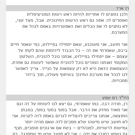
רן ארז
¶
ולכן נותנים לו אחריות להיות ראש רשות המוניציפלית
ואומרים לו: אתה גם ראש הרשות החינוכית. אבל, מצד שני,
לא נותנים לו את הכלים ואת האפשרויות באמת לנהל את
המערכת.
אני חושב, אני משוכנע, שאם יתחילו בפיילוט, כפי שאמר חיים
ביבס, שאמרתי את זה – כל הכבוד ליוזמות שהם לקחו על
עצמם – אם יתחילו בפיילוט, אנחנו נוכל להוכיח, השלטון
המקומי ואנחנו המורים נוכל להוכיח שאפשר לעשות גם אחרת.
העצמאות הזאת היא לא רק עצמאות על הנייר. צריך לאפשר
לנו לנהל את מערכת החינוך בשיתוף פעולה, תוך ביזור
סמכויות.
היו"ר רם שפע
¶
רן, תודה רבה. כמו שאמרתי, גם יצא לנו לשוחח על זה וגם
אני מאוד מחזק את הדבר. אבל בסוף בסוף בסוף, במבחן
התוצאה, אנחנו צריכים להצליח לגרום באמת לזה לקרות. אני
לא חושב שיש מישהו שלא מסכים לזה שאם תהיה יותר
גמישות לרשויות, למנהלים – בטח אם ארגונים תומכים, תכף
גם נשמע כמובן את יפה – אני לא חושב שיש מי שמתנגד, רק