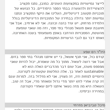
לייצר גמישויות במקצועות השונים. כמובן, נתנו תקציב
להצטיידות ולהעשרה בבתי הספר היסודיים. כל הנושא של
תוכניות תקשוב דיגיטליות, העלינו את היקף התקציב ונתנו
גמישות יותר גדולה בבחירה של התוכניות הדיגיטליות בגלל
הלמידה מרחוק. יש עוד כהנה וכהנה. אני לא ארחיב. אבל אני
חושבת שאם תשאל מנהלי בתי ספר, וזה מה שאני שומעת
מהשטח, הסמכויות הורחבו באופן משמעותי בשנה האחרונה.
ואותו דבר גם לגבי הרשויות המקומיות.
היו"ר רם שפע
¶
קודם כול, אני תכף אשאל, כי יש איתנו מנהלי בתי ספר בזום.
אבל אני רוצה לשאול. מתוך כל מה שאמרת, יכול להיות שאני
מפספס משהו, אבל שום דבר מהדברים האלה הוא לא
sustainable לאחר כך. אלה החלטות שקשורות לקורונה.
היומיים לפחות וזה, זה מצוין. אני לא מזלזל בזה. למרות שגם
זה קרה אחרי לחץ יותר מדי גדול ומאוחר מדי, אבל זה טוב.
השאלה היא מה מזה נשאר איתנו ליום שאחרי הקורונה
במהירה ובימינו.
מיכל טביביאן מזרחי
¶