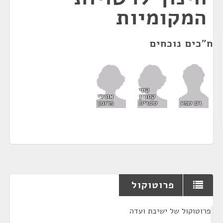
המקומיות
ח"כים נוכחים
קטי
קטרין
אורלי
שטרית
פרומן
רם שפע
פרוטוקול
¶
פרוטוקול של ישיבת ועדה