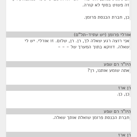
זה פשוט בסוף לא קורה.
כן, חברת הכנסת פרומן.
אורלי פרומן (יש עתיד-תל"ם)
¶
אני רוצה רגע שאלה לך, רן. רן, שלום. זו אורלי. יש לי
שאלה. דווקא בתוך המערך של - - -
היו"ר רם שפע
¶
אתה שומע אותנו, רן?
רן ארז
¶
כן, כן.
היו"ר רם שפע
¶
חברת הכנסת פרומן שואלת אותך שאלה.
רן ארז
¶