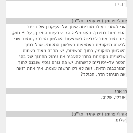
כן, כן.
אורלי פרומן (יש עתיד-תל"ם)
¶
אני לגמרי כאילו מסכימה איתך על העיקרון של ביזור
הסמכויות בחינוך. והאנומליה הזו שבעצם החינוך, על פי חוק,
ניתן מצד אחד למדינה באמצעות השלטון המרכזי, ומצד שני
לרשות המקומית באמצעות השלטון המקומי. אבל בתוך
השלטון המקומי, בתוך הרשויות, יש הרבה מאוד רשתות
שרשויות מקומיות בחרו להעביר את ניהול החינוך של בתי
הספר על-יסודיים לרשתות. יש פה גורם נוסף שנכנס לתוך
המורכבות הזאת. זאת לא רק הרשות עצמה. איך אתה רואה
את הניהול הזה, הכולל?
רן ארז
¶
אורלי, שלום.
אורלי פרומן (יש עתיד-תל"ם)
¶
שלום.