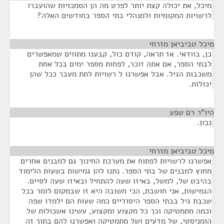
מיכל, את יכולה קצת יותר לפרט מה הן הסמכויות שהועברו
לרשויות המקומיות ולמנהלי בתי הספר בחודשים האלה?
מיכל טביביאן מזרחי
¶
כן, בוודאי. אז תראה, קודם כול, קבענו מתווים שמאפשרים
לבתי הספר, אם אתה זוכר, לפחות מספר ימים בכל אחת
משכבות הגיל. אבל אפשרנו ל רשויות לתת מעבר ככל שהן
יכולות.
היו"ר רם שפע
¶
נכון.
מיכל טביביאן מזרחי
¶
אפשרנו לרשויות לפתוח את מערכת החינוך גם למבנים אחרים
מחוץ למבנים של בתי הספר. נתנו להן גמישות בשעות הלימוד
בהיבט של, למשל, באיזו שעה להתחיל ובאיזו שעה לסיים.
הגמישות, אני חושבת, הכי חשובה היא זו שבמקום לומר בכל
שכבת גיל בבתי הספר היסודיים כמה שעות הם ילמדו שפה
וכמה מתמטיקה וכך כל מקצוע ומקצוע, עשינו אשכולות של
הומניסטי, של מדעים ושל מתמטיקה ואפשרנו להם בתוך זה