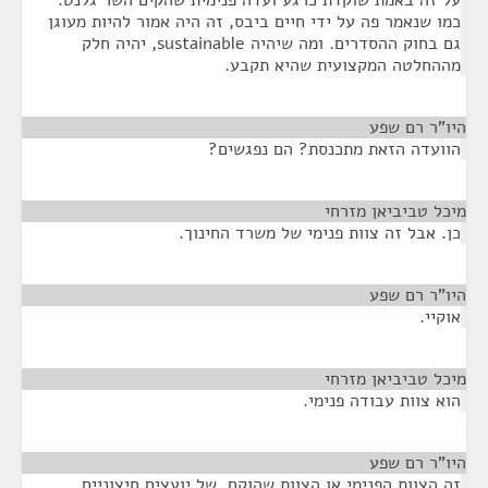
על זה באמת שוקדת כרגע ועדה פנימית שהקים השר גלנט.
כמו שנאמר פה על ידי חיים ביבס, זה היה אמור להיות מעוגן
גם בחוק ההסדרים. ומה שיהיה sustainable, יהיה חלק
מההחלטה המקצועית שהיא תקבע.
היו"ר רם שפע
¶
הוועדה הזאת מתכנסת? הם נפגשים?
מיכל טביביאן מזרחי
¶
כן. אבל זה צוות פנימי של משרד החינוך.
היו"ר רם שפע
¶
אוקיי.
מיכל טביביאן מזרחי
¶
הוא צוות עבודה פנימי.
היו"ר רם שפע
¶
זה הצוות הפנימי או הצוות שהוקם, של יועצים חיצוניים