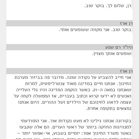
רן, שלום לך. בוקר טוב.
רן ארז
¶
בוקר טוב. אני מקווה ששומעים אותי.
היו"ר רם שפע
¶
שומעים אותך מצוין.
רן ארז
¶
אני חייב להצביע על נקודה שונה. מדובר פה בביזור מערכת
החינוך. אנחנו חיים במדינה מאוד צנטרליסטית, למרות
שאנחנו במאה ה-21. כאשר הוקמה המדינה והיו גלי העלייה
ואנשים לא ידעו קרוא וכתוב בעברית, אז הממשלה לקחה על
עצמה לדאוג לחינוכם של הילדים ושל ההורים. היום אנחנו
נמצאים בתקופה אחרת.
בקורונה אנחנו גילינו לא מעט נקודות אור. אני התוודעתי
למנהיגות החזקה ביותר של ראשי הערים. הם אלה שקבעו
כאשר משרד החינוך אמר: יומיים בשבוע, אי-אפשר יותר –