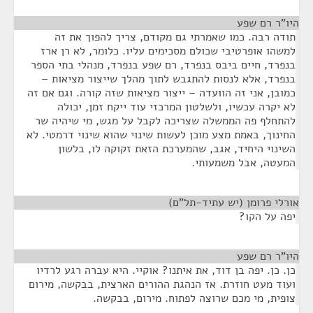
היו"ר רם שפע
¶
תודה רבה. כמו שאמרתי גם מקודם, צריך להפוך את זה
למשהו אופרטיבי שכולם מסכימים עליו. כלומר, לא רן ארז
בנפרד, חיים ביבס בנפרד, רם שפע בנפרד, מנהלי בתי הספר
בנפרד, אלא לנסות להתגבש לתוך מהלך שייצור מציאות –
כמובן, אני זה הוועדה – ייצור מציאות שזה קורה. וגם אם זה
לא יקרה עכשיו, ולשלטון המרכזי עוד ייקח זמן, יכולה
להתחלף פה הממשלה שצריכה לקבל על מגש, מי שיהיה שר
החינוך, באמת מצע מוכן לעשות שינוי שהוא שינוי דרמטי. לא
השינוי היחיד, אגב, שהמערכת הזאת זקוקה לו, בלשון
המעטה, אבל משמעותי.
אורלי פרומן (יש עתיד-תל"ם)
¶
יפה על הקו?
היו"ר רם שפע
¶
כן. כן. יפה בן דוד, את איתנו? אוקיי. היא עברה רגע לרדיו
ועוד מעט חוזרת. אז הנהגת ההורים הארצית, בבקשה, מירום
צופית, מי מכם שרוצה לפתוח. מירום, בבקשה.