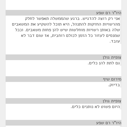
היו"ר רם שפע
¶
אני רק רוצה להדגיש. ברגע שהממשלה תאפשר לחלק
מהרשויות החזקות להתנהל, היא תוכל להשקיע את המשאבים
שלה באותן רשויות מוחלשות שיש להן פחות משאבים. וככל
שמנסים לעזור כל הזמן לכולם רוחבית, אז שום דבר לא
עובד.
צופית גולן
¶
גם לתת להן כלים.
מירום שיף
¶
בדיוק.
צופית גולן
¶
היום פשוט לא נותנים כלים.
היו"ר רם שפע
¶