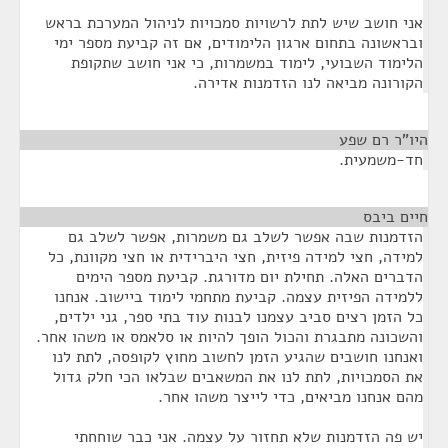
אני חושב שיש לתת לרשויות סמכויות לניהול המערכת בראש
ובראשונה בתחום ארגון הלימודים, אם זה קביעת מספר ימי
הלימוד השבועי, לימוד במשמרות, כי אני חושב שתקופת
הקורונה מביאה לנו הזדמנות אדירה.
היו"ר רם שפע
¶
חד-משמעית.
חיים ביבס
¶
הזדמנות שבה אפשר לשלב גם משמרות, אפשר לשלב גם
למידה, חצי למידה פיזית, חצי היברידית או חצי מקוונת, כל
הדברים האלה. תחילת יום מדורגת. קביעת מספר הימים
ללמידה הפיזית עצמה. קביעת מתחמי לימוד ביישוב. אנחנו
כל הזמן רצים סביב עצמנו לבנות עוד בתי ספר, גני ילדים,
והשכונה מתבגרת והכול הופך להיות או סלאמס או משהו אחר.
ואנחנו חושבים שהגיע הזמן לחשוב מחוץ לקופסה, לתת לנו
את הסמכויות, לתת לנו את המשאבים שבלאו הכי חלק גדול
מהם אנחנו מביאים, כדי לייצר משהו אחר.
יש פה הזדמנות שלא תחזור על עצמה. אני כבר שוחחתי