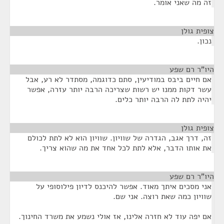
זה מה שאני אומר.
צופית גולן
¶
נכון.
היו"ר רם שפע
¶
אם חיים ביבס במודיעין, סתם כדוגמה, מסתדר לא רע, אבל
עשר דקות ממנו יש רשות שצריכה הרבה יותר עזרה, אפשר
יהיה לתת לה הרבה יותר כלים.
צופית גולן
¶
זה, דרך אגב, הגדרה של שוויון. שוויון הוא לא לתת לכולם
את אותו הדבר, אלא לתת לכל אחד את מה שהוא צריך.
היו"ר רם שפע
¶
אני מסכים איתך מאוד. אפשר להיכנס לדיון פילוסופי על
שוויון כמה שאת רוצה. אני שם.
אם יפה עוד לא חזרה אלינו, אז אולי נשמע את משרד החינוך.