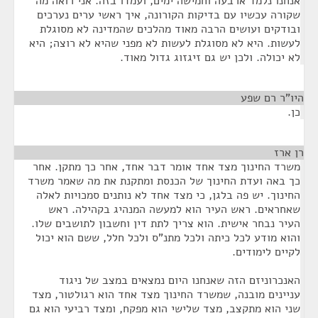
אנחנו נלמד ארבעה וחמישה ימים, ועמדו בזה. אני רואה מה
שקורה עכשיו עם בדיקות הקורונה, איך ראשי ערים נערכים
ובודקים ועושים הרבה מאוד מהלכים שהמדינה לא מסוגלת
לעשות. היא לא מסוגלת לעשות לא מפני שהיא לא רוצה; היא
לא יכולה. ולכן יש גם זיגזוג גדול מאוד.
היו"ר רם שפע
¶
כן.
רן ארז
¶
משרד החינוך מצד אחד אומר דבר אחד, אחר כך מתקן. אחר
כך באה ועדת החינוך של הכנסת ומתקנת את מה שאמר משרד
החינוך. יש פה בלגן, כי מצד אחד לא נותנים סמכויות לאלה
שאחראים. ראש העיר הוא למעשה המנהיג בקהילה. ראש
העיר נבחר אישית. הוא צריך לתת דין וחשבון לתושבים שלו.
והוא מודע לכל כיתה ולכל מתנ"ס ולכל חלל, ששם הוא יכול
לקיים לימודים.
האנכרוניזם הזה שאנחנו היום נמצאים במצב של ניגוד
עניינים מובנה, שמשרד החינוך מצד אחד הוא רגולטור, מצד
שני הוא מתקצב, מצד שלישי הוא מפקח, ומצד רביעי הוא גם