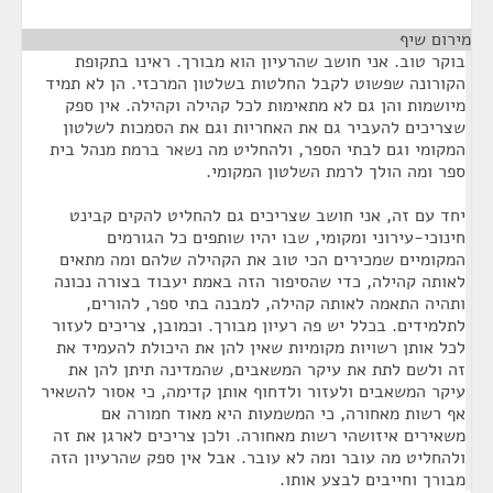
מירום שיף
¶
בוקר טוב. אני חושב שהרעיון הוא מבורך. ראינו בתקופת
הקורונה שפשוט לקבל החלטות בשלטון המרכזי. הן לא תמיד
מיושמות והן גם לא מתאימות לכל קהילה וקהילה. אין ספק
שצריכים להעביר גם את האחריות וגם את הסמכות לשלטון
המקומי וגם לבתי הספר, ולהחליט מה נשאר ברמת מנהל בית
ספר ומה הולך לרמת השלטון המקומי.
יחד עם זה, אני חושב שצריכים גם להחליט להקים קבינט
חינוכי-עירוני ומקומי, שבו יהיו שותפים כל הגורמים
המקומיים שמכירים הכי טוב את הקהילה שלהם ומה מתאים
לאותה קהילה, כדי שהסיפור הזה באמת יעבוד בצורה נכונה
ותהיה התאמה לאותה קהילה, למבנה בתי ספר, להורים,
לתלמידים. בכלל יש פה רעיון מבורך. וכמובן, צריכים לעזור
לכל אותן רשויות מקומיות שאין להן את היכולת להעמיד את
זה ולשם לתת את עיקר המשאבים, שהמדינה תיתן להן את
עיקר המשאבים ולעזור ולדחוף אותן קדימה, כי אסור להשאיר
אף רשות מאחורה, כי המשמעות היא מאוד חמורה אם
משאירים איזושהי רשות מאחורה. ולכן צריכים לארגן את זה
ולהחליט מה עובר ומה לא עובר. אבל אין ספק שהרעיון הזה
מבורך וחייבים לבצע אותו.