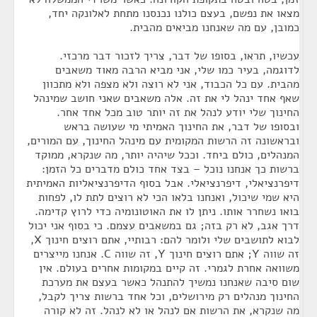
מצאו את נפשם, בעצם כולנו נכנסנו מתחת לאלונקה יחד,
כמובן, עם מה שאנחנו מביאים מהבית.
עכשיו, תראו, בסופו של דבר, צריך לזכור דבר מרכזי.
לדוגמה, בעיר כמו שלי, אני מביא הרבה מאוד משאבים
מהבית. עם כל הכבוד, אני לא רוצה ולא מצפה ולא מתכוון
שאף אחד ינהל לי את זה. אלה משאבים שאני חושב שמינהל
החינוך שלי יודע לנהל את זה יותר טוב מכל אחד אחר.
ובסופו של דבר, את החינוך האמיתי מי שעושה בראש
ובראשונה זה הרשות המקומית עם מינהל החינוך, עם המורים,
המנהלים, כולם ביחד. וככל שיהיה יותר, מה שנקרא, ממוקד
ברשות כך אנחנו נוכל – בצד אחד כולם מדברים כל הזמן:
דיפרנציאלי, דיפרנציאלי. אבל בסוף הדיפרנציאליות האמיתית
היא שמי שיכול, ואנחנו בלאו הכי לא רוצים לתת לו, לפחות
בואו נשחרר אותו. ניתן לו את האוטונומיה כדי לרוץ קדימה.
דרך אגב, לא רק בזה; גם במשאבים עצמם. כי בסוף אני יכול
לבוא לתושבים שלי ולומר להם: רבותיי, אתם רוצים חינוך X,
זה שווה Y; אתם רוצים חינוך Y, זה שווה C. אנחנו מייצרים
משוואה אחרת לגמרי. זה קיים במקומות אחרים בעולם. אין
שום סיבה שאנחנו נמשיך להתנהל כאשר בעצם את מערכת
החינוך מנהלים רק מירושלים, וכל אחד ברשות צריך לקבל,
מה שנקרא, את הרשות אם לנהל או לא לנהל. זה לא קורה