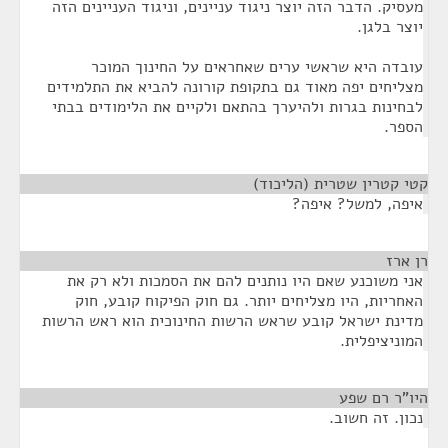
מעסיק. הדבר הזה יוצר ניגוד עניינים, וניגוד העניינים הזה
יוצר בלגן.
עובדה היא שראשי ערים שאחראים על החינוך המוכר
מצליחים יפה מאוד גם בתקופת קורונה להביא את התלמידים
לבחינות בגרות ולהיערך בהתאם ולקיים את הלימודים בבתי
הספר.
קטי קטרין שטרית (הליכוד)
¶
איפה, למשל? איפה?
רן ארז
¶
אני משוכנע שאם היו נותנים להם את הסמכות ולא רק את
האחריות, היו מצליחים יותר. גם חוק הפיקוח קובע, חוק
מדינת ישראל קובע שראש הרשות החינוכית הוא ראש הרשות
המוניציפלית.
היו"ר רם שפע
¶
נכון. זה חשוב.