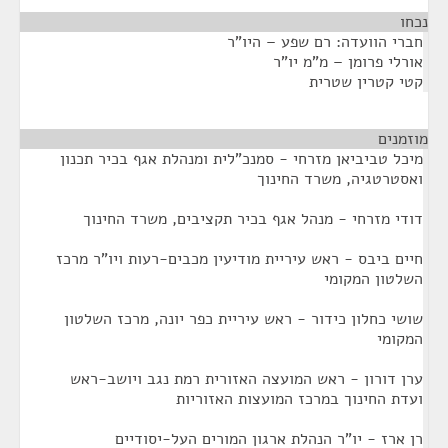
נכחו
¶
חברי הוועדה: רם שפע – היו"ר
אורלי פרומן – מ"מ יו"ר
קטי קטרין שטרית
מוזמנים
¶
מיכל טביביאן מזרחי - סמנכ"לית ומנהלת אגף בכיר תכנון
ואסטרטגיה, משרד החינוך
דודי מזרחי - מנהל אגף בכיר תקציבים, משרד החינוך
חיים ביבס - ראש עיריית מודיעין מכבים-רעות ויו"ר מרכז
השלטון המקומי
שושי כחלון כידור - ראש עיריית כפר יונה, מרכז השלטון
המקומי
ערן דורון - ראש המועצה האזורית רמת נגב ויושב-ראש
ועדת החינוך במרכז המועצות האזוריות
רן ארז - יו"ר הנהלת ארגון המורים העל-יסודיים