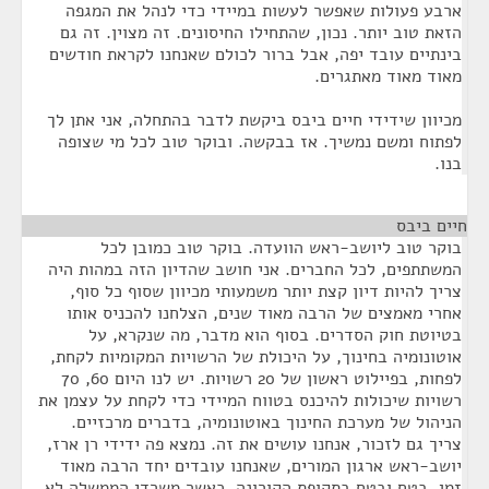
ארבע פעולות שאפשר לעשות במיידי כדי לנהל את המגפה
הזאת טוב יותר. נכון, שהתחילו החיסונים. זה מצוין. זה גם
בינתיים עובד יפה, אבל ברור לכולם שאנחנו לקראת חודשים
מאוד מאוד מאתגרים.
מכיוון שידידי חיים ביבס ביקשת לדבר בהתחלה, אני אתן לך
לפתוח ומשם נמשיך. אז בבקשה. ובוקר טוב לכל מי שצופה
בנו.
חיים ביבס
¶
בוקר טוב ליושב-ראש הוועדה. בוקר טוב כמובן לכל
המשתתפים, לכל החברים. אני חושב שהדיון הזה במהות היה
צריך להיות דיון קצת יותר משמעותי מכיוון שסוף כל סוף,
אחרי מאמצים של הרבה מאוד שנים, הצלחנו להכניס אותו
בטיוטת חוק הסדרים. בסוף הוא מדבר, מה שנקרא, על
אוטונומיה בחינוך, על היכולת של הרשויות המקומיות לקחת,
לפחות, בפיילוט ראשון של 20 רשויות. יש לנו היום 60, 70
רשויות שיכולות להיכנס בטווח המיידי כדי לקחת על עצמן את
הניהול של מערכת החינוך באוטונומיה, בדברים מרכזיים.
צריך גם לזכור, אנחנו עושים את זה. נמצא פה ידידי רן ארז,
יושב-ראש ארגון המורים, שאנחנו עובדים יחד הרבה מאוד
זמן, בטח ובטח בתקופת הקורונה. כאשר משרדי הממשלה לא