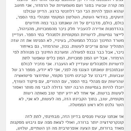
מה קורה עכשיו בסגר ועם משמעויות של הרמזור, אני חושב
שהוא הופך להיות הכי הכי רלוונטי כרגע. הדיון שכולנו
זועקים, בוודאי השטח, השלטון המקומי ומנהלי בתי הספר,
כולם, כולם, מדברים על זה שאנחנו כבר כמה חודשים
בהזדמנות אדירה להעביר חלק ניכר מהסמכויות, מהניהול,
לייצר גמישות, לרשויות המקומיות ולמנהלי בתי הספר. ועדיין
משרד החינוך ובכלל הממשלה, בעיניי, לא הפנימו את זה שזה
התהליך שהם צריכים לעשות. נכון, שהרמזור, גם באיחור
ניכר, אבל כבר נכנס לפעולה. ומערכת החינוך כן מנוהלת לפי
הרמזור. אבל יש המון סמכויות, המון כלים שאפשר לתת
לרשויות ולמנהלים שעדיין לא הועברו. אני מזכיר לכולם
שבתוכנית שאנחנו הצגנו פה לפני, אני לא יודע, מספר רב של
שבועות, דיברנו על קבינט חינוך מקומי, שתיווצר סיטואציה
שהרשות עם מנהלי בתי הספר, עם ההורים, עם פיקוד העורף,
יוכלו להיות בגמישות הרבה יותר גדולה לגבי מה מותר ואסור
לעשות ברשות. אף אחד לא ידע יותר טוב מאותה רשות
מקומית, שוב, בתוך הקבינט הזה, מה לעשות, לא אני, לא
השר גלנט ולא ראש הממשלה.
אז אנחנו עכשיו מנסים בדיון הזה, מבחינתי, לתת לזה
קונקרטיזציה יותר ברורה, ואולי לצאת מפה עם גיבוש מסקנות
מאוד ברורות, עם הצעה אופרטיבית מה הן השתיים, שלוש,