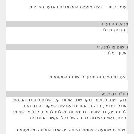
עומר שחר - נציג מועצת התלמידים והנוער הארצית
מנהלת הוועדה
¶
יהודית גידלי
רישום פרלמנטרי
¶
אלון דמלה
העברת סמכויות חינוך לרשויות המקומיות
היו"ר רם שפע
¶
בוקר טוב לכולם. בוקר טוב. איחור קל. שלום לחברת הכנסת
אורלי פרומן, הנהגת ההורים הארצית שמקפידה גם היום
להיות פה, גם צופית וגם מירום. ושלום לכולם, לכל מי שאיתנו
בזום, באמת נציגות בכירה של כלל הקשת החינוכית.
יש איזו שמועה שאתמול הייתה פה איזו החלטה משמעותית.