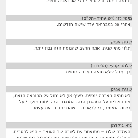
תימנה במסגרת שסופרים לי את השנה וחצי.
מיקי לוי (יש עתיד-תל"ם)
¶
אחרי 28 בפברואר עוד שישה חודשים.
שגית אפיק
¶
תלוי מתי קנית. אתה חושב שהנוסח הזה נכון יותר.
שלמה קרעי (הליכוד)
¶
כן. אבל שלא תהיה הארכה נוספת.
שגית אפיק
¶
לא תהיה הארכה נוספת. סעיף 38 לא יחול על ההוראה הזאת,
אם הולכים על המנגנון הזה. המנגנון הזה פחות מועדף על
רשות המיסים, כי לכאורה – שהם יסבירו את עצמם.
גיא גולדמן
¶
העמדה שלנו – מתואמת עם לשכת שר האוצר - היא להסכים.
יכול להימצא מקור תקציבי ולהשאיר את התאריך כמו שהוא,