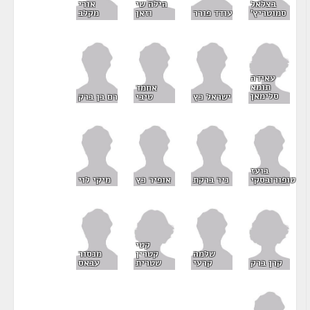
הילה שי
בצלאל
אורי
וזאן
סמוטריץ'
עודד פורר
מקלב
עאידה
תומא
אחמד
סלימאן
ישראל כץ
טיבי
רם בן ברק
בועז
טופורובסקי
ניר ברקת
אופיר כץ
מיקי לוי
קטי
קטרין
שלמה
מנסור
קרן ברק
שטרית
קרעי
עבאס