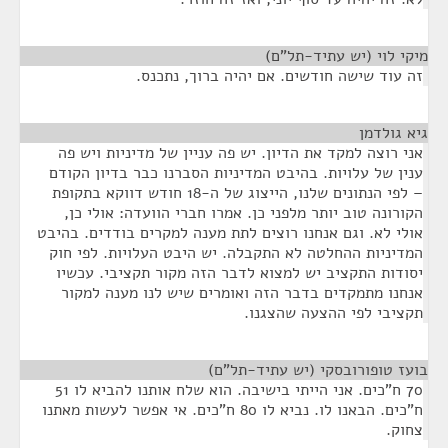
מיקי לוי (יש עתיד-תל"ם)
¶
זה עוד שישה חודשים. אם יהיה ברוך, נתכנס.
גיא גולדמן
¶
אני רוצה למקד את הדיון. יש פה עניין של מדיניות ויש פה
ענין של עלויות. בהיבט המדיניות הסברנו כבר בדיון הקודם
– לפי הנתונים שלנו, הייצוג של ה-18 חודש דווקא בתקופת
הקורונה טוב יותר מלפני כן. אמרו חברי הוועדה: אולי כן,
אולי לא. וגם אנחנו רוצים לתת מענה למקרים בודדים. בהיבט
המדיניות ההחלטה לא התקבלה. יש היבט העלויות. לפי חוק
יסודות התקציב יש למצוא לדבר הזה מקור תקציבי. עכשיו
אנחנו מתמקדים בדבר הזה ואומרים שיש לנו מענה למקור
תקציבי לפי ההצעה שהצגנו.
בועז טופורובסקי (יש עתיד-תל"ם)
¶
70 ח"כים. אני הייתי בישיבה. הוא שלח אותנו להביא לו 51
ח"כים. הבאנו לו. נביא לו 80 ח"כים. אי אפשר לעשות מאתנו
צחוק.