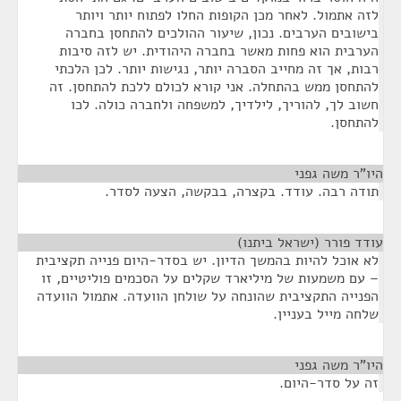
לזה אתמול. לאחר מכן הקופות החלו לפתוח יותר ויותר
בישובים הערבים. נכון, שיעור ההולכים להתחסן בחברה
הערבית הוא פחות מאשר בחברה היהודית. יש לזה סיבות
רבות, אך זה מחייב הסברה יותר, נגישות יותר. לכן הלכתי
להתחסן ממש בהתחלה. אני קורא לכולם ללכת להתחסן. זה
חשוב לך, להוריך, לילדיך, למשפחה ולחברה כולה. לכו
להתחסן.
היו"ר משה גפני
¶
תודה רבה. עודד. בקצרה, בבקשה, הצעה לסדר.
עודד פורר (ישראל ביתנו)
¶
לא אוכל להיות בהמשך הדיון. יש בסדר-היום פנייה תקציבית
– עם משמעות של מיליארד שקלים על הסכמים פוליטיים, זו
הפנייה התקציבית שהונחה על שולחן הוועדה. אתמול הוועדה
שלחה מייל בעניין.
היו"ר משה גפני
¶
זה על סדר-היום.