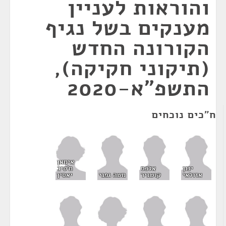
והוראות לעניין
מענקים בשל נגיף
הקורונה החדש
(תיקוני חקיקה),
התשפ"א-2020
ח"כים נוכחים
אימאן
ח'טיב
ינון
אלכס
יאסין
אזולאי
קושניר
משה גפני