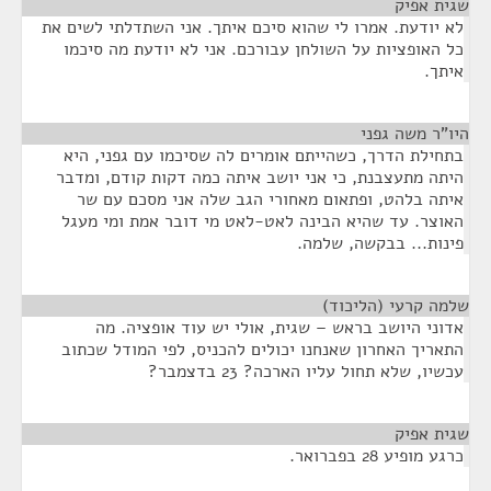
שגית אפיק
¶
לא יודעת. אמרו לי שהוא סיכם איתך. אני השתדלתי לשים את
כל האופציות על השולחן עבורכם. אני לא יודעת מה סיכמו
איתך.
היו"ר משה גפני
¶
בתחילת הדרך, כשהייתם אומרים לה שסיכמו עם גפני, היא
היתה מתעצבנת, כי אני יושב איתה כמה דקות קודם, ומדבר
איתה בלהט, ופתאום מאחורי הגב שלה אני מסכם עם שר
האוצר. עד שהיא הבינה לאט-לאט מי דובר אמת ומי מעגל
פינות... בבקשה, שלמה.
שלמה קרעי (הליכוד)
¶
אדוני היושב בראש – שגית, אולי יש עוד אופציה. מה
התאריך האחרון שאנחנו יכולים להכניס, לפי המודל שכתוב
עכשיו, שלא תחול עליו הארכה? 23 בדצמבר?
שגית אפיק
¶
כרגע מופיע 28 בפברואר.