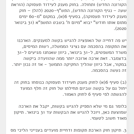
הקורונה החדש) ותחולה. בחוק מענק לעידוד תעסוקה (הוראת
שעה – נגיף הקורונה החדש), התש"ף-2020 (להלן – חוק
מענק לעידוד תעסוקה), בסעיף 6(א), במקום "מ-60 ימים
מתום אותו חודש" יבוא "מיום ח' בשבט התשפ"א (31 בינואר
2020).
יש פה דחייה של האופציה להגיש בקשה למענקים. הארכנו
את התקופה בהסכמה עם נציגי הממשלה, רשות המיסים,
משרד המשפטים, ל-31 בינואר, כיוון שאנחנו מגיעים ל-31
בדצמבר. זאת ארכה ארוכה יותר ממה שהוועדה ביקשה
במקור, אבל כיוון שהליך החקיקה התמשך - אז זה נכון יותר.
זה נעשה בהסכמה.
(ב) סעיף 6(א) לחוק מענק חעידוד תעסוקה כנוסחו בחוק זה
יחול גם על בקשה שביום תחילתו של חוק זה חלף המועד
להגשתה לפי סעיף 6 לחוק האמור.
כלומר גם מי שלא הספיק להגיש בקשות, יקבל את הארכה
שמוצעת כאן, ויוכל להגיש את הבקשות עד 31 בינואר. תיקון
מאוד חשוב לטעמי.
3. תיקון חוק הארכת תקופות ודחיית מועדים בענייני הליכי מס