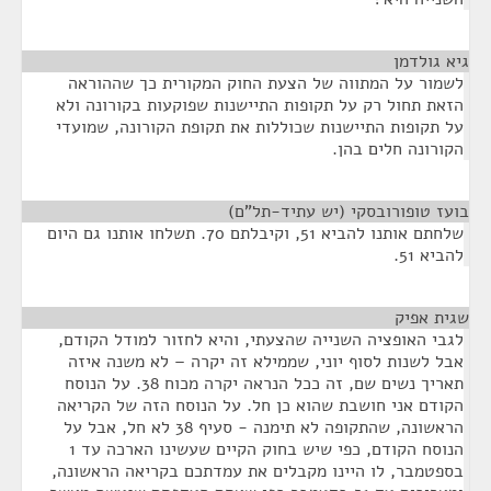
גיא גולדמן
¶
לשמור על המתווה של הצעת החוק המקורית כך שההוראה
הזאת תחול רק על תקופות התיישנות שפוקעות בקורונה ולא
על תקופות התיישנות שכוללות את תקופת הקורונה, שמועדי
הקורונה חלים בהן.
בועז טופורובסקי (יש עתיד-תל"ם)
¶
שלחתם אותנו להביא 51, וקיבלתם 70. תשלחו אותנו גם היום
להביא 51.
שגית אפיק
¶
לגבי האופציה השנייה שהצעתי, והיא לחזור למודל הקודם,
אבל לשנות לסוף יוני, שממילא זה יקרה – לא משנה איזה
תאריך נשים שם, זה ככל הנראה יקרה מכוח 38. על הנוסח
הקודם אני חושבת שהוא כן חל. על הנוסח הזה של הקריאה
הראשונה, שהתקופה לא תימנה - סעיף 38 לא חל, אבל על
הנוסח הקודם, כפי שיש בחוק הקיים שעשינו הארכה עד 1
בספטמבר, לו היינו מקבלים את עמדתכם בקריאה הראשונה,