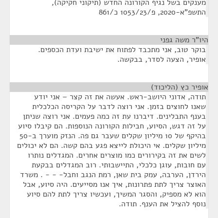
מענקים בשל נגיף הקורונה החדש (תיקוני חקיקה),
התשפ"א-2020, פ/1053/23 כ/861
היו"ר משה גפני
¶
בוקר טוב, אני מתכבד לפתוח את ישיבת ועדת הכספים.
אופיר, הצעה לסדר, בבקשה.
אופיר כץ (הליכוד)
¶
תודה, אדוני היושב-ראש. אעשה את זה קצר – אני יודע
שאנו לחוצים בזמן. אני רוצה לדבר על הקריסה הכלכלית
בענף התבלינים. דיברנו עת זה כמה פעמים. אני רוצה שניתן
על זה דגש, הסיוע, חבילות הקורונה הנוספות. הם קיבלו סיוע
בהיקף של 10 מיליון שקלים שעבר גם פה. הנזק מוערך ב-50
מיליון שקלים. אי היכולת לייצא פגע בהם קשה. הם לא יכולים
לשים את זה בקירורים כמו מוצרים אחרים. המגדלים נותרו
עם חובות, עוגן כלכלי, התיישבותי. רוב המגדלים בבקעת
הירדן, הערבה, עמק בית שאן, רמת הנגב וחבל- - - . משרד
האוצר צריך לתת פתרונות, איך אנו מסייעים. היה סיוע, אבל
הוא לא מספיק, והסגר המשיך, ועכשיו צריך לתת להם סיוע
נוסף להציל את הענף. תודה.