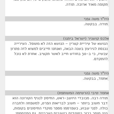
תקופה מאוד ארוכה. תודה.
היו"ר משה גפני
¶
תודה. בבקשה.
אלכס קושניר (ישראל ביתנו)
¶
הנושא של עיריית קצרין – הנושא הזה לא מטופל. העירייה
נכנסת לגירעון בשנה הבאה, ואנחנו חייבים למצוא לזה פתרון
עכשיו, כי ב-30 בחודש חייב לאשר תקציב. אחרת לא נוכל
להתקדם.
היו"ר משה גפני
¶
אחמד, בבקשה.
אחמד טיבי (הרשימה המשותפת)
¶
תודה רבה. מכובדי היושב-ראש, החיסון לנגיף הקורונה הוא
דבר חשוב ביותר – חשוב לבריאות הפרט, למשפחה ולחברה
כולה. לפני שבוע, כשפרסמו מספר מוקדי החיסונים בקופות,
היה חוסר ברור במוקדים בישובים הערביים. גם התייחסתי