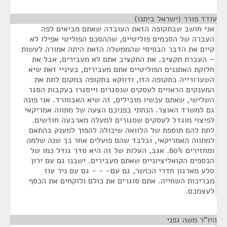
עודד פורר (ישראל ביתנו)
¶
אני חושב שבתקופה הזאת העובדה שאתם מביאים לפה
העברה של הסכמים פוליטיים, שההסכם הפוליטי אפילו לא
קיים את הדבר הבסיסי שהממשלה הזאת היתה אמורה לעשות
– העברת תקציב. את התקציב אתם לא מעבירים, אבל את
חלוקת האתננים הפוליטיים אתם מעבירים, בעיניי זאת שיא
השערורייה בתקופה הזו, ודווקא בתקופה במקום לתת את
המענקים הראויים לעסקים שנסגרים וייסגרו בעקבות הסגר
השלישי, שאתם עכשיו מובילים, זה שיא האבסורד. אני פונה
גם למשרד האוצר. הנחתי בפניכם הצעה של מתווה אמריקאי
לפיצוי מוגדל לעסקים שסגורים למעלה מארבעה חודשים.
לתת להם תוספת של הלוואה שיכולה להפוך למענק בהתאם
למתווה האמריקאי, ובלבד שהם פועלים אחר כך שנה שלמה
ומחזירים 60%. אגב, העלות של זה היא סדר גודל כמו של
הכספים הקואליציוניים שאתם מעבירים. ישבנו גם עם ירון
סלע מארגון חדרי הכושר, גם עם- - - גם עם ניר עוז
מבריכות השחייה. אתם סוגרים את כולם ולוקחים את הכסף
לעצמכם.
היו"ר משה גפני
¶