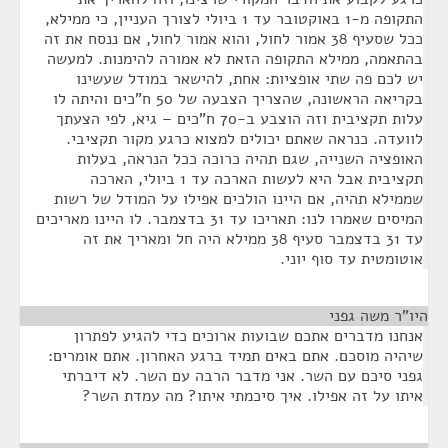
התקופה מ-1 באוקטובר עד 1 ביולי לצורך העניין, כי ממילא,
ככל שסעיף 38 אמור לחול, והוא אמור לחול, אם ננסח את זה
בהתאמה, ממילא התקופה הזאת לא אמורה להימנות. למעשה
יש לכם פה שתי אופציות: אחת, להישאר במודל שעשינו
בקריאה הראשונה, שהצריך הצבעה של 50 ח"כים והיתה לו
עלות תקציבית וזה הוצבע ב-70 ח"כים – גיא, לפי הצעתך
לוועדה. כנראה שאתם יכולים למצוא כרגע מקור תקציבי.
האופציה השנייה, שגם תהיה כרוכה ככל הנראה, בעלות
תקציבית אבל היא לעשות הארכה עד 1 ביולי, הארכה
שממילא תהיה, אם היינו הולכים אפילו על המודל של רשות
המיסים שאמרו לנו: תאריכו עד 31 בדצמבר. לו היינו מאריכים
עד 31 בדצמבר סעיף 38 ממילא היה חל ומאריך את זה
אוטומטית עד סוף יוני.
היו"ר משה גפני
¶
אנחנו מדברים אתכם שבועות ארוכים כדי להגיע לפתרון
שיהיה מוסכם. אתם באים תמיד ברגע האחרון. אתם אומרים:
גפני סיכם עם השר. אני מדבר הרבה עם השר. לא דיברתי
איתו על זה אפילו. איך סיכמתי איתו? מה עמדת השר?