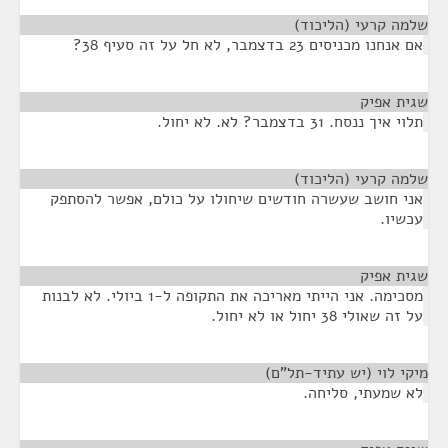
שלמה קרעי (הליכוד)
¶
אם אנחנו מכניסים 23 בדצמבר, לא חל על זה סעיף 38?
שגית אפיק
¶
תלוי איך ננסח. 31 בדצמבר? לא. לא יחול.
שלמה קרעי (הליכוד)
¶
אני חושב שעשרה חודשים שיחולו על כולם, אפשר להסתפק
עכשיו.
שגית אפיק
¶
מסכימה. אני הייתי מאריכה את התקופה ל-1 ביולי. לא לבנות
על זה שאולי 38 יחול או לא יחול.
מיקי לוי (יש עתיד-תל"ם)
¶
לא שמעתי, סליחה.