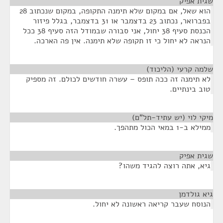
שגית אפיק
¶
הוא שאל, אם במקום שלא תימנה התקופה, במקום שנכתוב 28
בפברואר, נכתוב 23 בדצמבר או 31 בדצמבר, בגלל פיזור
הכנסת סעיף 38 יחול, אני סבורה שבמודל הזה סעיף 38 ככל
הנראה לא יחול כי זו תקופה שלא תימנה. אין פה הארכה.
שלמה קרעי (הליכוד)
¶
לא תימנה זה ככה תופס – עשרה חודשים לכולם. זה מספיק
טוב בינתיים.
מיקי לוי (יש עתיד-תל"ם)
¶
ממילא ב-1 במאי הכול מתהפך.
שגית אפיק
¶
גיא, אתה רוצה להגיד משהו?
גיא גולדמן
¶
הנוסח שעבר קריאה ראשונה לא יחול.