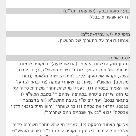
בועז טופורובסקי (יש עתיד-תל"ם)
¶
זו לא אפשרות בכלל.
מיקי לוי (יש עתיד-תל"ם)
¶
אנחנו רוצים על התאריך של הראשון.
שגית אפיק
¶
תיקון חוק הביטוח הלאומי (הוראת שעה). בתקופה שמיום
פרסומו של חוק זה ועד יום ז' בטבת התשפ"ג, 31 בדצמבר
2022, יקראו את סעיף 174ב לחוק הביטוח הלאומי [נוסח
משולב], התשנ"ה-1995, כך שאחרי פסקה (2) יבוא: (3) על
אף האמור בפסקה (1), לעניין מי שהשתחרר משירות סדיר על
פי חוק שירות ביטחון בתקופה שמיום ד' בטבת התש"ף (1
בינואר 2022) ועד יום ט"ז בטבת התשפ"א (31 בדצמבר
2020), יקראו את פסקה (1) כך שאחרי "יראו חייל כזכאי לדמי
אבטלה" יבוא "במשך שנתיים מיום שחרורו".
על אף האמור בפסקה (2), לעניין מי שהשתחרר משירות סדיר
על פי חוק שירות ביטחון בתקופה שמיום כ"ד בטבת התשע"ט