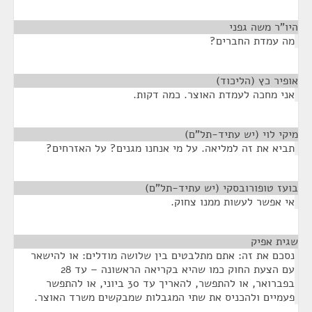
היו"ר משה גפני
¶
מה עמדת החברים?
אופיר כץ (הליכוד)
¶
אני מחכה לעמדת האוצר. כמה דקות.
מיקי לוי (יש עתיד-תל"ם)
¶
תביא את זה למליאה. על מי אנחנו מגנים? על האזרחים?
בועז טופורובסקי (יש עתיד-תל"ם)
¶
אי אפשר לעשות ממנו צחוק.
שגית אפיק
¶
נסכם את זה: אתם מתלבטים בין שלושה מודלים: או להישאר
עם הצעת החוק כמו שהיא בקריאה הראשונה – עד 28
בפברואר, או להתפשר, להאריך עד 30 ביוני, או להתפשר
פעמיים ולהכניס את שתי המגבלות שמבקשים משרד האוצר.