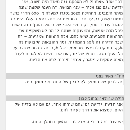
דבר אחד שאתמול לא הספקנו וזה מאוד היה חשוב, אני
יודעת שגם פנו אליך – ענף הכושר. זה הענף שקצת שונה
מיתר הענפים. מתחילת 2020 נסגרו למעלה מ-600 חדרי כושר
וסטודיואים, רק עד יוני. במחצית השנייה בימים האלה צפויים
לסגור עוד כ-700 רק בחצי השני של 2020. הענף הזה באמת
סבל מכה אנושה, והמענקים שנתנו לו הם לא משקפים את
ההוצאות הקבועות שיש להם. אלה הוצאות שמגיעות – רק
שכר הדירה זה 30% מהמחזור, וסך ההוצאות הקבועות זה
45%. הם קיבלו פיצוי מקסימלי של 15%. זה גם מה שגוזר על
כל הענף הזה. בסופו של יום, אם אנו רוצים לא לגרום לעוד
מאות עסקים שייסגרו, אנחנו חייבים לתת את הדעת.
היו"ר משה גפני
¶
זה לדיון של הסיוע. לא לדיון של היום. אני תומך בזה.
הילה שי וזאן (כחול לבן)
¶
אני יודעת. יודעת גם שהם שוחחו אתך. גם אם לא בדיון של
היום, למצוא את הדרך לעזור להם.
יש עוד כמה דברים, אבל זה בהמשך במהלך היום.