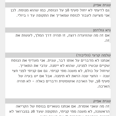
שגית אפיק
¶
גם לדעתי לא יחול סעיף 38 על הנוסח, כמו שהוא מנוסח. לכן
אני מציעה לעבור לנוסח שמאריך את התקופה עד 1 ביולי.
גיא גולדמן
¶
אם זה מה שהוועדה רוצה, זו תהיה דרך המלך, לעשות את
זה.
שלמה קרעי (הליכוד)
¶
אנחנו לא מדברים על אותו דבר, שגית. אני מעדיף את הנוסח
שקיים עכשיו לפנינו, שהוא לא יימנה. עזבי את התאריך.
שיחול על כולם, לא משנה מתי קניתי. גם אם קניתי לפני חצי
שנה - החצי שנה הזאת לא תימנה. אבל אם יש בעיה של
סעיף 38, של הארכה אוטומטית ודברים כאלה - לא תהיה
הארכה.
שגית אפיק
¶
זה מה שאני אומרת. אם אנחנו נשארים בנוסח של הקריאה
הראשונה, לא משנה מתי קניתי, התקופה שעד 28 בפברואר לא