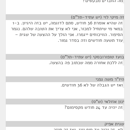
מה החברים מבקשים?
זה מיקי לוי (יש עתיד-תל"ם)
¶
זה שהיא אומרת 36 חודש, סתם לדוגמה, יש בזה היגיון. ב-1
במאי מי שיתחיל למכור, אני לא צריך את הטובה שלהם. נגמר
הסיפור. הוויכוחים ייגמרו. אני הולך על ההצעה של שגית –
עוד תשעה חודשים וזה בסדר גמור.
בועז טופורובסקי (יש עתיד-תל"ם)
¶
זה ללכת אחורה ממה שכתוב פה בהצעה.
היו"ר משה גפני
¶
ואז יש הגבלה של לא 36 חודשים.
ינון אזולאי (ש"ס)
¶
זה יהיה עד 24 חודש מקסימום?
שגית אפיק
¶
לא. זה יהיה עד סוף יוני, ואז זה חוזר.