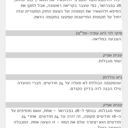
28 בפברואר, כפי שעבר בקריאה ראשונה, אבל לתקן את
הסיפא ולהשאיר את המתווה של הצעת החוק המקורית שזה
יחול על תקופות התיישנות שפקעו בתקופה הזאת.
מיקי לוי (יש עתיד-תל"ם)
¶
הצבעה במליאה.
שגית אפיק
¶
שתי מגבלות.
גיא גולדמן
¶
שהתקופה הכוללת לא תעלה על 24 חודשים. חברי הוועדה
גילו הבנה לזה בדיון הקודם.
שגית אפיק
¶
שתי מגבלות: בנוסף ל-28 בפברואר – אחת, שאם מוסיפים על
ה-18 חודשים תקופה, זה יהיה עד 24 חודשים. אחרי 24
חודשים הוא יצטרך שלם את המס – זו הצעה אחת. המגבלה
השנייה היא?