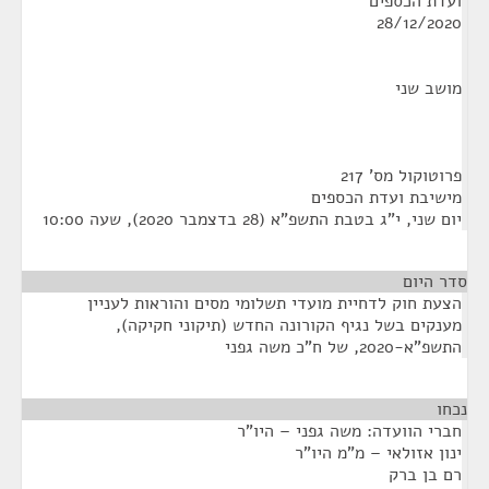
ועדת הכספים
28/12/2020
מושב שני
פרוטוקול מס' 217
מישיבת ועדת הכספים
יום שני, י"ג בטבת התשפ"א (28 בדצמבר 2020), שעה 10:00
סדר היום
הצעת חוק לדחיית מועדי תשלומי מסים והוראות לעניין
מענקים בשל נגיף הקורונה החדש (תיקוני חקיקה),
התשפ"א-2020, של ח"כ משה גפני
נכחו
¶
חברי הוועדה: משה גפני – היו"ר
ינון אזולאי – מ"מ היו"ר
רם בן ברק