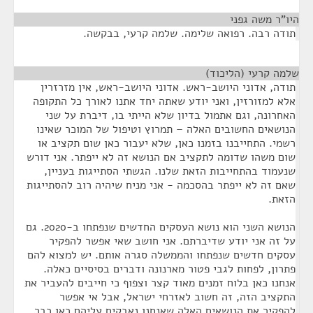
היו"ר משה גפני
¶
תודה רבה. רפואה שלימה. שלמה קרעי, בבקשה.
שלמה קרעי (הליכוד)
¶
תודה, אדוני היושב-ראש. אדוני היושב-ראש, אין מזרזרין
אלא למזורזין, ואני יודע שאתה יחד אתנו לאורך כל התקופה
האחרונה, וגם אתמול בדיון שלא הייתי בו, דיברת על שני
הנושאים החשובים האלה – תמרוץ וטיפול של המוכר שאינו
רשמי. התחייבנו בזמנו כאן, שלא יעבור כאן שום תקציב או
שום משהו שדומה לתקציב אם הנושא זה לא ייפתר. אני דורש
שנעמוד בהתחייבות הזאת שלנו. הגשתי הסתייגות בעניין,
שאם זה לא ייפתר בהסכמה - אני מניח שיהיה רוב להסתייגות
הזאת.
הנושא השני הוא נושא העסקים החדשים שנפתחו ב-2020. גם
על זה אני יודע שדיברתם. אני חושב שאי אפשר להפקיר
עסקים חדשים שנפתחו והממשלה סגרה אותם. יש למצוא להם
פתרון, לפחות לגבי פטור מארנונה ודברים בסיסיים כאלה.
אנחנו כאן בלוח זמנים מאוד קצר וצפוף כי חייבים להעביר את
התקציב הזה, זה חשוב לאזרחי ישראל, אבל אי אפשר
להפקיר את הנושאים האלה שאנחנו נאבקים עליהם כאן כבר