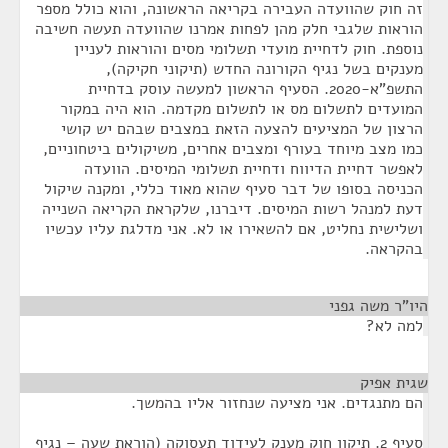
זה חוק שהוועדה העבירה בקריאה הראשונה, והוא כולל מספר
הוראות שלגבי חלק מהן לפחות אמרנו שהוועדה תעשה חשיבה
נוספת. חוק לדחיית מועדי תשלומי מסים והוראות לעניין
מענקים בשל נגיף הקורונה החדש (תיקוני חקיקה),
התשפ"א-2020. הסעיף הראשון למעשה עוסק בדחיית
המועדים לתשלום מס או לתשלום מקדמה. הוא היה במקור
הרצון של המציעים להצעה הזאת במצבים שבהם יש קושי
כמו מצב מיוחד בעורף ומצבים אחרים, משיקולים ביטחוניים,
לאפשר דחיית הדיווח ודחיית תשלומי המיסים. הוועדה
הכניסה בסופו של דבר סעיף שהוא מאוד כללי, ומקנה שיקול
דעת למנהל רשות המיסים. דיברנו, שלקראת הקריאה השנייה
ושלישית נחליט, אם להשאירו או לא. אני מדלגת עליו עכשיו
בהקראה.
היו"ר משה גפני
¶
למה לא?
שגית אפיק
¶
הם מתנגדים. אני מציעה שנחזור אליו בהמשך.
סעיף 2. תיקון חוק מענק לעידוד תעסוקה (הוראת שעה – נגיף