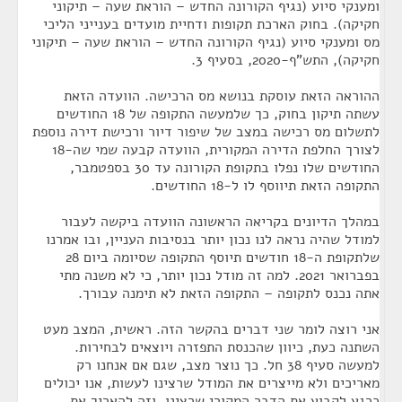
ומענקי סיוע (נגיף הקורונה החדש – הוראת שעה – תיקוני
חקיקה). בחוק הארכת תקופות ודחיית מועדים בענייני הליכי
מס ומענקי סיוע (נגיף הקורונה החדש – הוראת שעה – תיקוני
חקיקה), התש"ף-2020, בסעיף 3.
ההוראה הזאת עוסקת בנושא מס הרכישה. הוועדה הזאת
עשתה תיקון בחוק, כך שלמעשה התקופה של 18 החודשים
לתשלום מס רכישה במצב של שיפור דיור ורכישת דירה נוספת
לצורך החלפת הדירה המקורית, הוועדה קבעה שמי שה-18
החודשים שלו נפלו בתקופת הקורונה עד 30 בספטמבר,
התקופה הזאת תיווסף לו ל-18 החודשים.
במהלך הדיונים בקריאה הראשונה הוועדה ביקשה לעבור
למודל שהיה נראה לנו נכון יותר בנסיבות העניין, ובו אמרנו
שלתקופת ה-18 חודשים תיוסף התקופה שסיומה ביום 28
בפברואר 2021. למה זה מודל נכון יותר, כי לא משנה מתי
אתה נכנס לתקופה – התקופה הזאת לא תימנה עבורך.
אני רוצה לומר שני דברים בהקשר הזה. ראשית, המצב מעט
השתנה כעת, כיוון שהכנסת התפזרה ויוצאים לבחירות.
למעשה סעיף 38 חל. כך נוצר מצב, שגם אם אנחנו רק
מאריכים ולא מייצרים את המודל שרצינו לעשות, אנו יכולים
כרגע לקבוע את הדבר המקורי שרצינו, וזה להאריך את