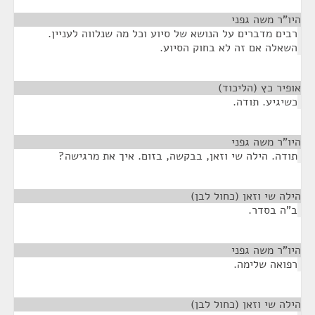
היו"ר משה גפני
¶
רבים מדברים על הנושא של סיוע וכל מה שנלווה לעניין.
השאלה אם זה לא בחוק הסיוע.
אופיר כץ (הליכוד)
¶
כשיגיע. תודה.
היו"ר משה גפני
¶
תודה. הילה שי וזאן, בבקשה, בזום. איך את מרגישה?
הילה שי וזאן (כחול לבן)
¶
ב"ה בסדר.
היו"ר משה גפני
¶
רפואה שלימה.
הילה שי וזאן (כחול לבן)
¶