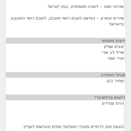
אורנה ואגו - לשכה משפטית, בנק ישראל
איריס שטרק - נשיאת לשכת רואי חשבון, לשכת רואי החשבון
בישראל
ייעוץ משפטי
¶
שגית אפיק
אייל לב ארי
שיר שפר
מנהל הוועדה
¶
טמיר כהן
רישום פרלמנטרי
¶
הדס צנוירט
הצעת חוק לדחיית מועדי תשלומי מסים והוראות לעניין