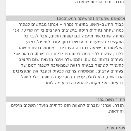
תודה. חבר הכנסת שחאדה.
אנטאנס שחאדה (הרשימה המשותפת)
¶
כבוד היושב-ראש, בקיצור נמרץ – אנחנו מבקשים לפתוח
כמה שיותר נקודות חיסון בישובים הערבים כי זה קריטי. אני
מקווה שהבקשה תיענה וגם קופות חולים, אבל לגבי כל
התקציבים שמעבירים עכשיו בסוף עונה לטיפול בפגע
האלימות והפשיעה בחברה הערבית – אתמול נרצח מישהו
בלוד, עכשיו לפני כמה דקות היו יריות בכביש 6, כנראה שני
צעירים נרצחו גם שם, והממשלה אינה מוצאת שום תקציב
להעמיד לטיפול בבעיה הזאת שממשיכה לשפוך דמם של
צעירים ערבים. המשטרה צריכה לפעול ולקבל את התקציבים
הנדרשים, ולא לחלק עכשיו בסוף עונה כספים בלי לטפל
בבעיות. אני מקווה שהוועדה תדע מה לומר.
היו"ר משה גפני
¶
תודה. אנחנו עוברים להצעת חוק לדחיית מועדי תשלום מיסים
והוראות.
שגית אפיק
¶