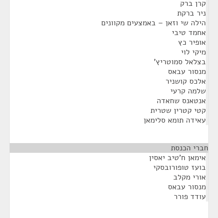
קרן ברק
ניר ברקת
הילה שי וזאן – באמצעים מקוונים
אחמד טיבי
אופיר כץ
מיקי לוי
בצלאל סמוטריץ'
מנסור עבאס
אלכס קושניר
שלמה קרעי
אנטאנס שחאדה
קטי קטרין שטרית
עאידה תומא סלימאן
חברי הכנסת
¶
אימאן ח'טיב יאסין
בועז טופורובסקי
אורי מקלב
מנסור עבאס
עודד פורר