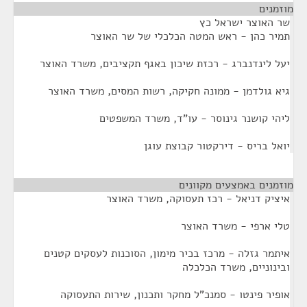
מוזמנים
¶
שר האוצר ישראל כץ
תמיר כהן - ראש המטה הכלכלי של שר האוצר
יעל לינדנברג - רכזת שיכון באגף תקציבים, משרד האוצר
גיא גולדמן - ממונה חקיקה, רשות המסים, משרד האוצר
ליהי קושנר גינוסר - עו"ד, משרד המשפטים
יואל בריס - דירקטור קבוצת עוגן
מוזמנים באמצעים מקוונים
¶
איציק דניאל - רכז תעסוקה, משרד האוצר
טלי ארפי - משרד האוצר
איתמר גזלה - מרכז בכיר מימון, הסוכנות לעסקים קטנים
ובינוניים, משרד הכלכלה
אופיר פינטו - סמנכ"ל מחקר ותכנון, שירות התעסוקה