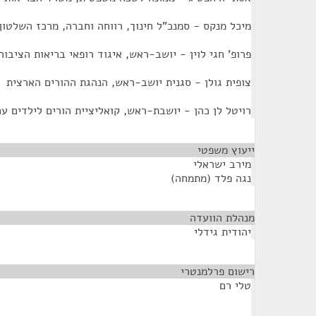
מיכל מנקס - סמנכ"ל חינוך, רווחה וחברה, מרכז השלטון
פרופ' חגי לוין - יושב-ראש, איגוד רופאי בריאות הציבו
צופית גולן - סגנית יושב-ראש, הנהגת ההורים הארצית
רויטל לן כהן - יושבת-ראש, קואליציית הורים לילדים ע
ייעוץ משפטי
¶
מירב ישראלי
נגה פלד (מתמחה)
מנהלת הוועדה
¶
יהודית גידלי
רישום פרלמנטרי
¶
טלי רם