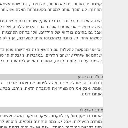
קטגוריית מסחר. זה לא מסחר, זה חינוך, וזה שהם עצמא
החינוך, לא הופך אותם למסחר בקטגוריות האלה שמשחרר
יש פה אלפי מדריכים ברחבי הארץ, שהם רובם אנשי חינוך
היה למצוא – אני אומרת את זה גם בהיבט שלהם, של כל
אבל גם בהיבט בוודאי של הילדים. אלו בדיוק התוכניות 
למשהו אחר. יש כוונה כשהכניסו אותן למערכת, הן חלק מ
אז אני מבקשת להעלות את הנושא הזה באיזשהו אופן כד
שלהם או שיחליטו שהם חוזרים, במגבלות, מגבלות תו סגו
לשמור על בריאות הילדים, המורים והמפעילים או המדריכ
היו"ר רם שפע
¶
תודה רבה, אורלי. אני רואה שלפחות את צמרת אביבי בזו
אומר, אבל אני רק מציין את העובדה הזאת. מירב, בבקשה
אנחנו דנים.
מירב ישראלי
¶
אנחנו בתיקון מס' 14 לתקנות. עיקר התיקון הו
מותרת הפעילות, אבל יש כמה תיקונים נוספים. הוסיפו ל
מיון לקראת לימודים במוסד, שגם אפשר יהיה לקיים אותן