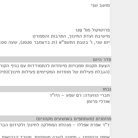
מושב שני
פרוטוקול מס' 129
מישיבת ועדת החינוך, התרבות והספורט
יום שני, ו' בטבת התשפ"א (21 בדצמבר 2020), שעה 9:00
סדר היום
הצעת תקנות סמכויות מיוחדות להתמודדות עם נגיף הקור
(הגבלת פעילות של מוסדות המקיימים פעילות חינוך)(תיקון מס' 14), התשפ
נכחו
¶
חברי הוועדה: רם שפע – היו"ר
אורלי פרומן
מוזמנים (משתתפים באמצעים מקוונים)
¶
ד"ר אפרת אפללו - מנהלת המחלקה לחינוך ולקידום הבר
אסתי ורהפטיג - ממונה לשכה משפטית, משרד הבריאות