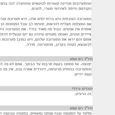
שהתערוכות תהיינה קשורות לנושאים שהוועדה דנה בהם ו
הקודמת הייתה לאירועי תשרי, לחגים.
התערוכה הנוכחית היא ברוח ימים אלה, היא תערוכת קורו
אם המצלמה תצליח להראות, תשימו לב שכל התמונות הן 
אומרת אין אנשים. הכול פה מאוד בודד. את התערוכה הזא
ציירים שונים, ואנחנו מקווים שיהיה גם יום שנצליח להזמ
אותם והם יראו את התערוכה שלהם, ויש כמובן תערוכות 
לכשנצא, נקווה בקרוב, מהקורונה. תודה.
היו"ר רם שפע
¶
יפהפה. אז פתחנו בקצת תרבות על הבוקר. אתם לא פה לר
והתערוכה בהחלט מרשימה, ויהודית אמרה נכון, אין פה 
קצת ידיים.
יהודית גידלי
¶
זה הרעיון.
היו"ר רם שפע
¶
מלמד על התקופה שבה אנחנו נמצאים, בתקווה שבשנה ה