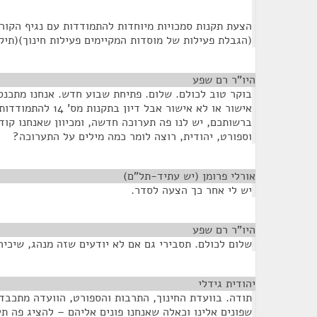
הצעת תקנות סמכויות מיוחדות להתמודדות עם נגיף הקור
(הגבלת פעילות של מוסדות המקיימים פעילות חינוך)(תיקון מס' 14), התש
היו"ר רם שפע
¶
בוקר טוב לכולם. שלום. פתיחת שבוע חדש. אנחנו מתכנסי
אישור או לא אישור אבל ד
ברשותכם, יש לנו פה תערוכה חדשה, ומכיוון שאנחנו קודם
וספורט, יהודית, רוצה לומר כמה מילים על התערוכה?
אורלי פרומן (יש עתיד-תל"ם)
¶
יש לי אחר כך הצעה לסדר.
היו"ר רם שפע
¶
שלום לכולם. תסבירי גם אם לא יודעים שזה מנהג, שיכירו
יהודית גידלי
¶
תודה. בוועדת החינוך, התרבות והספורט, הוועדה מתכבד
שפונים אלינו וכאלה שאנחנו פונים אליהם – להציג פה ת