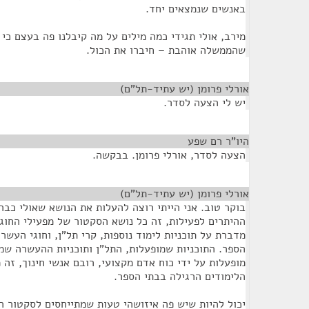
באנשים שנמצאים יחד.
מירב, אולי תגידי כמה מילים על מה קיבלנו פה בעצם כי
שהממשלה אוהבת – חיברו את הכול.
אורלי פרומן (יש עתיד-תל"ם)
¶
יש לי הצעה לסדר.
היו"ר רם שפע
¶
הצעה לסדר, אורלי פרומן. בבקשה.
אורלי פרומן (יש עתיד-תל"ם)
¶
בוקר טוב. אני הייתי רוצה להעלות את הנושא שאולי כב
ההיתרים לפעילות, זה כל נושא הסקטור של מפעילי החוגי
מדברת על תוכניות לימוד נוספות, קרי תל"ן, וחוגי העשרה
הספר. התוכניות שמופעלות, התל"ן ותוכניות ההעשרה שמו
מופעלות על ידי כוח אדם מקצועי, רובם אנשי חינוך, זה
הלימודים הרגילה בבתי הספר.
יכול להיות שיש פה איזושהי טעות שמתייחסים לסקטור ה