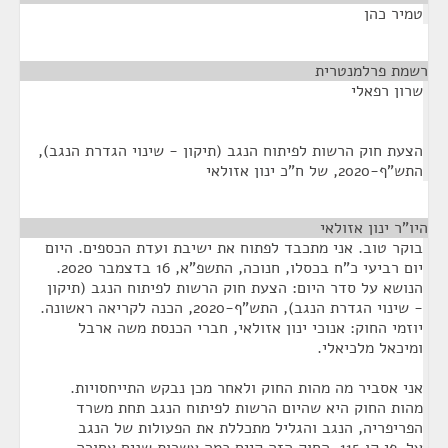
טמיר כהן
רשמת פרלמנטרית
¶
שרון רפאלי
הצעת חוק הרשות לפיתוח הנגב (תיקון - שינוי הגדרת הנגב),
התש"ף-2020, של ח"כ ינון אזולאי
היו"ר ינון אזולאי
¶
בוקר טוב. אני מתכבד לפתוח את ישיבת ועדת הכספים. היום
יום רביעי כ"ח בכסלו, חנוכה, התשפ"א, 16 בדצמבר 2020.
הנושא על סדר היום: הצעת חוק הרשות לפיתוח הנגב (תיקון
- שינוי הגדרת הנגב), התש"ף-2020, הכנה לקריאה ראשונה.
יוזמי החוק: אנוכי ינון אזולאי, חברי הכנסת משה ארבל
ומיכאל מלכיאלי.
אני אסביר מה מהות החוק ולאחר מכן נבקש התייחסויות.
מהות החוק היא שהיום הרשות לפיתוח הנגב תחת משרד
הפריפריה, הנגב והגליל מתכללת את הפעולות של הנגב