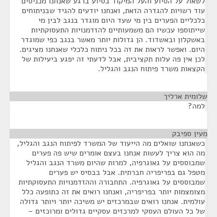
לשאול על הסיוע והעל המיקוד בסיוע ברגע שאנחנו מכניסים
עוד רשויות להגדרה הזאת, ואנחנו יודעים להגיד שבניתוחים
כלכליים הפערים בין מי שעד היום מוגדר בנגב לבין מי
שייתוספו עכשיו הם משמעותיים להזדמנויות התעסוקתיות
באשקלון ובאשדוד. הן גדולות יותר מאשר בנגב כפי שמוגדר
היום. ואפשר לראות את זה בכל ניתוח כלכלי שאנחנו מציגים.
לכן אין פה עלות תקציבית, אבל לדעתי זה יפגע ביעילות של
הקצאות משרד פיתוח הנגב והגליל.
שלומית ארליך
¶
למה?
מעין ספיבק
¶
כשאנחנו שואלים מה הייעוד של המשרד לפיתוח הנגב והגליל,
מה הוא צריך לעשות אנחנו בעצם אומרים שיש פה פערים
שמבוססים על גאוגרפיה, למרות שהיום משרד הנגב והגליל
מטפל גם בפריפריה חברתית. אבל בבסיס יש פערים
שמבוססים על גאוגרפיה. התחבורה וההזדמנויות התעסוקתיות
מצומצמות יותר בפריפריה, ואנחנו רואים את זה כתופעה כלל
עולמית. אנחנו רואים שבמרכזים יש משיכה יותר ויותר גדולה
של כל העולם העסקי למרכזים עסקיים גדולים ומרוכזים –