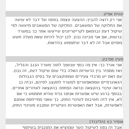
שגית אפיק
¶
אני רק רוצה להבין: ההצעה עצמה בסופו של דבר לא עושה
את החלוקה של המשאבים. החלוקה של המשאבים תיעשה לפי
שיקול דעת ובהתאם לקריטריונים שייעשו אחר כך במשרד
ברשות, אם אני מבינה נכון. לכן יכול להיות שאת מעלה חשש
מסוים אבל זה לא דבר שיתממש בוודאות.
מעין ספיבק
¶
אני אגיד כך: אין פה כסף שנשפך לתוך משרד הנגב והגליל,
ואז מתפזר בין הרשויות האלה בלי שום שיקול דעת, זה נכון.
עם זאת יש מרכזי צעירים שמתוקצבים על בסיס הגבולות
הגאוגרפיים שמתאפשרים למשרד לתקצב לפיהם, ובזה כן
נראה שינוי בהקצאה ונראה הפחתה בהקצאה לאזורים אחרים.
בנוסף ברגע שיש אפשרות אנחנו נניח שהיא תתממש כי אם
לא, אין לזה חשיבות לשינוי החוק. כך שאני מתייחסת אומנם
לאפשרות, אבל זאת האפשרות העיקרית שתנבע משינוי החוק.
אופיר כץ (הליכוד)
¶
אבל זה נתון לשיקול השר שמוציא את התוכנית בשיתוף