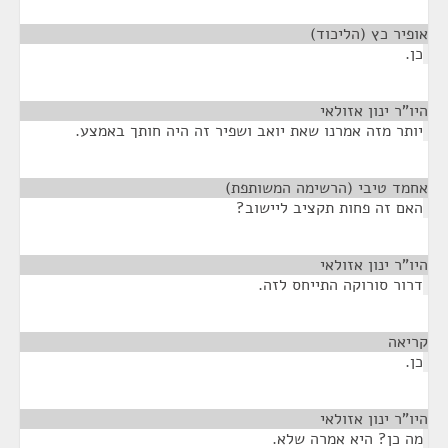
אופיר כץ (הליכוד)
¶
כן.
היו"ר ינון אזולאי
¶
יותר מזה אמרנו שאת יואב ושפיר זה היה חותך באמצע.
אחמד טיבי (הרשימה המשותפת)
¶
האם זה פחות תקציב ליישוב?
היו"ר ינון אזולאי
¶
דרור סורוקה התייחס לזה.
קריאה
¶
כן.
היו"ר ינון אזולאי
¶
מה כן? היא אמרה שלא.