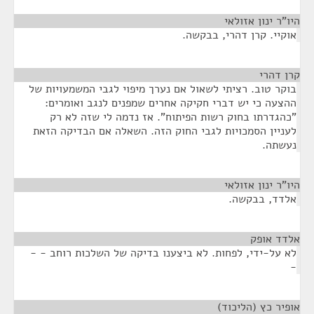
היו"ר ינון אזולאי
¶
אוקיי. קרן דהרי, בבקשה.
קרן דהרי
¶
בוקר טוב. רציתי לשאול אם נערך מיפוי לגבי המשמעויות של
ההצעה כי יש דברי חקיקה אחרים שמפנים לנגב ואומרים:
"כהגדרתו בחוק רשות הפיתוח". אז נדמה לי שזה לא רק
לעניין הסמכויות לגבי החוק הזה. השאלה אם הבדיקה הזאת
נעשתה.
היו"ר ינון אזולאי
¶
אלדד, בבקשה.
אלדד אופק
¶
לא על-ידי, לפחות. לא ביצענו בדיקה של השלכות רוחב - -
-
אופיר כץ (הליכוד)
¶