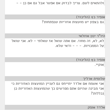
ולהתאים לשם. צריך לבדוק אם אפשר אבל גם אם כן - -
אופיר כץ (הליכוד)
¶
גם בצפון יש מועצות אזוריות שנפתחות?
היו"ר ינון אזולאי
¶
לא, לא, זה מחוז. אם אתה שואל אז שאלתי – לא. אני שואל
על הסמכויות. - - - ודאי שלא.
אופיר כץ (הליכוד)
¶
אוקיי.
שלומית ארליך
¶
אני אשמח אם אלדד יתייחס גם לעניין המועצות האזוריות כי
אני מבינה שהיום אתם מפרשים כך שהמועצות האזוריות כן
נכללות?
אלדד אופק
¶