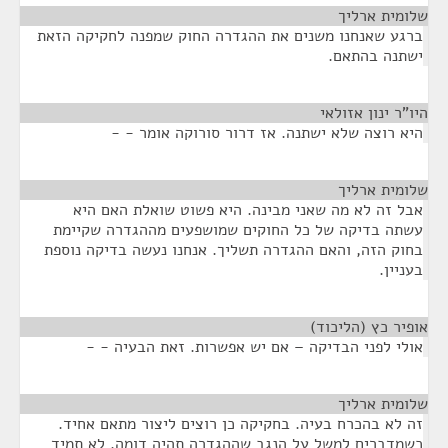
שלומית ארליך
¶
ברגע שאנחנו משנים את ההגדרה החוק שמפנה לחקיקה הזאת
ישתנה בהתאם.
היו"ר ינון אזולאי
¶
היא רוצה שלא ישתנה. אז דרור סורוקה אומר - -
שלומית ארליך
¶
אבל זה לא מה שאני מבינה. היא פשוט שואלת האם היא
עשתה בדיקה של כל החוקים שמושפעים מההגדרה שקיימת
בחוק הזה, והאם ההגדרה תשליך. אנחנו נעשה בדיקה נוספת
בעניין.
אופיר כץ (הליכוד)
¶
אולי לפני הבדיקה – אם יש אפשרות. זאת הבעיה - -
שלומית ארליך
¶
זה לא בהכרח בעיה. בחקיקה כן רוצים ליצור מתאם אחיד.
כשמדברים למשל על הנגב שההגדרה תהיה דומה. לא תמיד