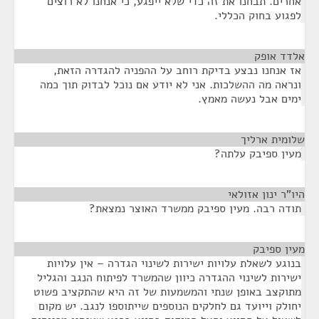
אחרים. תבחנו את זה כדי שלא ייפגע, כי אנחנו לא רוצים
לפגוע בחוק הכללי.
אלדד אופק
¶
אז אנחנו נבצע בדיקת רוחב על ההפניה להגדרה הזאת,
ונראה מה ההשלכות. אני לא יודע אם נוכל לבדוק תוך כמה
ימים אבל נעשה מאמץ.
שלומית ארליך
¶
מעין ספיבק עלתה?
היו"ר ינון אזולאי
¶
תודה רבה. מעין ספיבק ממשרד האוצר נמצאת?
מעין ספיבק
¶
בנוגע לשאלת עלויות ישירות לשינוי הגדרה – אין עלויות
ישירות לשינוי ההגדרה כיוון שהמשרד לפיתוח הנגב והגליל
מתוקצב באופן שנתי והמשמעות של זה היא שהתקציב פשוט
יחולק וייועד גם לחלקים הנוספים שייתוספו לנגב. יש מקום