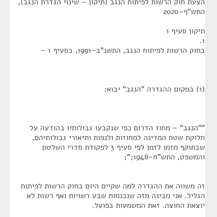
הצעת חוק הרשות לפיתוח הנגב (תיקון – שינוי הגדרת הנגב),
התש"ף–2020
תיקון סעיף 1
1.
בחוק הרשות לפיתוח הנגב, התשנ"ב–1991, בסעיף 1 –
(1) במקום ההגדרה "הנגב" יבוא:
""הנגב" – מחוז הדרום כפי שנקבעו גבולותיו בהודעה על
חלוקת שטח המדינה למחוזות ולנפות ותיאורי גבולותיהם,
שבתוקף מזמן לזמן לפי סעיף 3 לפקודת סדרי השלטון
והמשפט, התש"ח–1948;";
זה משווה את ההגדרה למה שקיים היום בחוק הרשות לפיתוח
הגליל. אני מבינה מזה שנכנסות שבע רשויות ואף רשות לא
יוצאת החוצה. זאת המשמעות בפועל.