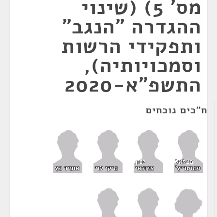
מס' 5) (שינוי
ההגדרה "הנגב"
ותפקידי הרשות
וסמכויותיה),
התשפ"א-2020
ח"כים נוכחים
בצלאל
ינון
סמוטריץ'
אזולאי
מיקי לוי
אופיר כץ