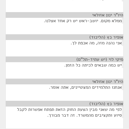
היו"ר ינון אזולאי
¶
ממלא מקום. יושב-ראש יש רק אחד אצלנו.
אופיר כץ (הליכוד)
¶
אני נהנה מזה, מה אכפת לך.
מיקי לוי (יש עתיד-תל"ם)
¶
יש כמה שבאים לכיתה כל הזמן.
היו"ר ינון אזולאי
¶
אנחנו התלמידים המצטיינים, אתה אומר.
אופיר כץ (הליכוד)
¶
לפי מה שאני מבין הצעת החוק הזאת תפתח אפשרות לקבל
סיוע ותקציבים מהמשרד. זה דבר מבורך.