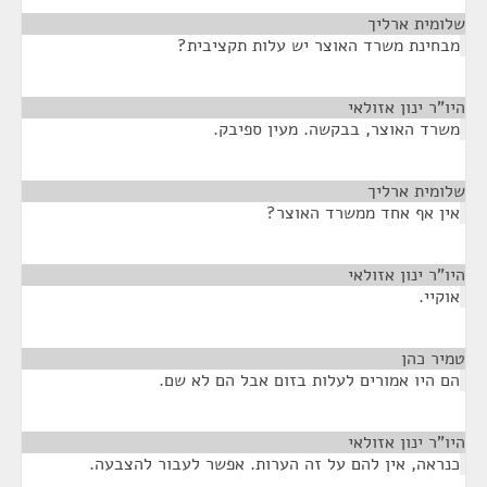
שלומית ארליך
¶
מבחינת משרד האוצר יש עלות תקציבית?
היו"ר ינון אזולאי
¶
משרד האוצר, בבקשה. מעין ספיבק.
שלומית ארליך
¶
אין אף אחד ממשרד האוצר?
היו"ר ינון אזולאי
¶
אוקיי.
טמיר כהן
¶
הם היו אמורים לעלות בזום אבל הם לא שם.
היו"ר ינון אזולאי
¶
כנראה, אין להם על זה הערות. אפשר לעבור להצבעה.