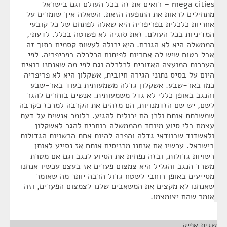
mega cities – רואים את זה בכל העולם וגם בישראל
מתחילים לראות את התופעה הזאת. השאלה איך שומרים על
אחריות כלכלית בפריפריה היא שאלה לפתחם של כל קובעי
המדיניות בכל העולם. זאת סוגיה לא פשוטה בכלל. לדעתי,
הממשלה היא לא הגורם. היא יכולה לעשות קסמים בתוך זה
אבל בטוח שיש לה אחריות לפיתוח הכלכלה בפריפריה. לפי
הערכות המועצה האזורית לכלכלה וגם לפי מה שאנחנו רואים
היום על בסיס נתוני הגירה חיובית, אשקלון היא לא פריפריה
כמו באר-שבע. אשקלון גדלה משמעותית בעוד באר-שבע
והנגב באופן כללי לא גדל משמעותית. אנשים בוחרים להגר
לשם, יש שם הזדמנויות, הם מזהים את הקרבה למרכז כקרבה
שמשרתת אותם ולכן הם יכולים להגיע. כלומר אנשים על דעת
עצמם בלי סיוע מיוחד מהממשלה בוחרים להגר לאשקלון
ולאשדוד שבוודאי גדלה והפכה להיות אחת הרשויות הגדולות
בישראל. עכשיו אם אנחנו מכניסים אותם אז נסייע לאותן
רשויות גדולות, ובזה נפחית את הסיוע לנגב וגם אם מטרת
משרד הנגב והגליל היא צמצום פערים אז בעצם עכשיו אנחנו
מסייעים באופן רוחבי לשטח גדול הרבה יותר מה שאומר
שאנחנו לא מקצים את המשאבים שלנו לצמצום הפערים, וזה
אומר שהם יצומצמו.
שגית אפיק
¶