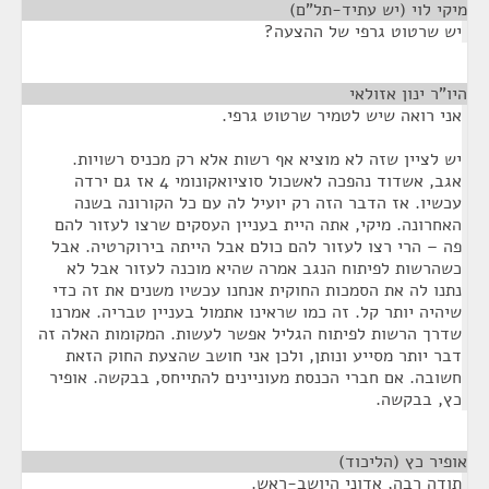
מיקי לוי (יש עתיד-תל"ם)
¶
יש שרטוט גרפי של ההצעה?
היו"ר ינון אזולאי
¶
אני רואה שיש לטמיר שרטוט גרפי.
יש לציין שזה לא מוציא אף רשות אלא רק מכניס רשויות.
אגב, אשדוד נהפכה לאשכול סוציואקונומי 4 אז גם ירדה
עכשיו. אז הדבר הזה רק יועיל לה עם כל הקורונה בשנה
האחרונה. מיקי, אתה היית בעניין העסקים שרצו לעזור להם
פה – הרי רצו לעזור להם כולם אבל הייתה בירוקרטיה. אבל
כשהרשות לפיתוח הנגב אמרה שהיא מוכנה לעזור אבל לא
נתנו לה את הסמכות החוקית אנחנו עכשיו משנים את זה כדי
שיהיה יותר קל. זה כמו שראינו אתמול בעניין טבריה. אמרנו
שדרך הרשות לפיתוח הגליל אפשר לעשות. המקומות האלה זה
דבר יותר מסייע ונותן, ולכן אני חושב שהצעת החוק הזאת
חשובה. אם חברי הכנסת מעוניינים להתייחס, בבקשה. אופיר
כץ, בבקשה.
אופיר כץ (הליכוד)
¶
תודה רבה, אדוני היושב-ראש.