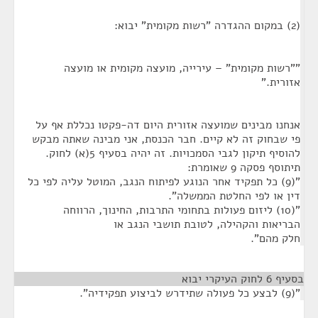
(2) במקום ההגדרה "רשות מקומית" יבוא:
""רשות מקומית" – עירייה, מועצה מקומית או מועצה
אזורית."
אנחנו מבינים שמועצה אזורית היום דה-פקטו נכללת אף על
פי שבחוק זה לא קיים. חבר הכנסת, אני מבינה שאתה מבקש
להוסיף תיקון לגבי הסמכויות. זה יהיה בסעיף 5(א) לחוק.
תיתוסף פסקה 9 שאומרת:
"(9) כל תפקיד אחר הנוגע לפיתוח הנגב, המוטל עליה לפי כל
דין או לפי החלטת הממשלה".
"(10) ליזום פעולות בתחומי התרבות, החינוך, הרווחה
הבריאות והקהילה, לטובת תושבי הנגב או
חלק מהם".
בסעיף 6 לחוק העיקרי יבוא
¶
"(9) לבצע כל פעולה שתידרש לביצוע תפקידיה".