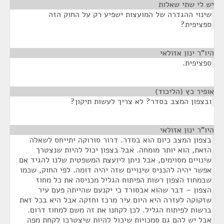
יש לי שתי שאלות
¶
שינוי ההגדרה של המועצות ישפיע רק על החוק הזה
ספציפית?
היו"ר ינון אזולאי
¶
ספציפית.
אופיר כץ (הליכוד)
¶
ובצפון המצב בסדר? לא צריך לעשות תיקון?
היו"ר ינון אזולאי
¶
בצפון המצב כיום הוא בסדר. דרור סורוקה יתייחס לשאלה
הזאת, הוא יותר מומחה. אבל בצפון יכול להיות שנצטרך
שינויים מסוימים, אבל ניתן ליועצת המשפטית שלנו להגיד אם
אפשר יהיה להכניס שינויים שזה יהיה דומה. לפי החוק, שכמו
שבמחוז הצפון רשות הפיתוח הגליל מכניסה את כל מחוז
הצפון – דבר שהוא אבסורד כי יקנעם שהייתה פעם עיר
שזקוקה לעזרה היא היום עיר מרכז וחזקה אבל היא בכל זאת
ברשות לפיתוח הגליל. לכן לקחנו את זה משם למחוז דרום.
אבל יש להם גם סמכויות שיכול להיות שיצטרכו לקחת מפה