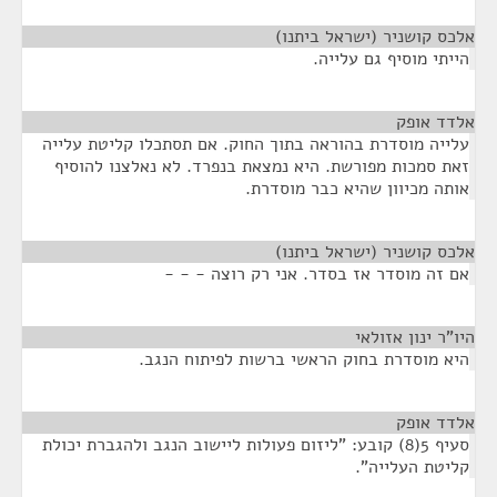
אלכס קושניר (ישראל ביתנו)
¶
הייתי מוסיף גם עלייה.
אלדד אופק
¶
עלייה מוסדרת בהוראה בתוך החוק. אם תסתכלו קליטת עלייה
זאת סמכות מפורשת. היא נמצאת בנפרד. לא נאלצנו להוסיף
אותה מכיוון שהיא כבר מוסדרת.
אלכס קושניר (ישראל ביתנו)
¶
אם זה מוסדר אז בסדר. אני רק רוצה - - -
היו"ר ינון אזולאי
¶
היא מוסדרת בחוק הראשי ברשות לפיתוח הנגב.
אלדד אופק
¶
סעיף 5(8) קובע: "ליזום פעולות ליישוב הנגב ולהגברת יכולת
קליטת העלייה".