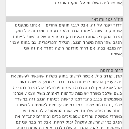
אם יש לזה השלכות על חוקים אחרים.
היו"ר ינון אזולאי
¶
דרור יענה על זה. אבל לגבי חוקים אחרים – אנחנו מתקנים
את חוק הרשות לפיתוח הנגב ולא נוגעים בסמכויות של חוק
הנגב המקורי. אנחנו נוגעים רק בסמכויות של הרשות לפיתוח
הנגב שהן תחת משרד הנגב, הגליל והפריפריה. גם בחוק עצמו
זה מובא ככה. אם דרור סורוקה רוצה לחדד את זה אני
אשמח.
דרור סורוקה
¶
קרן, קודם כול, אפשר לרשום בחוק בקלות שאפשר לעשות את
זה לעניין הרשות לפיתוח הנגב, ובכך למנוע גלישה כזאת.
אבל שנית, אין לנו הגדרה רשמית פורמלית של הנגב במדינה
כשם שלכל משרד יש מפת עדיפות לאומית משל עצמו. אנחנו
משתמשים בנגב כהגדרתנו לרשות לפיתוח הנגב וזה במשרד
שלנו, בגבולות שלנו. כמו במפות עדיפות לאומית כל משרד
בוחר את המפה שלו ומבצע את ההתאמות שלו. האם יש
משרדי ממשלה אחרים שמפעילים כלים ובוחרים להגדיר את
הנגב כמו שהרשות עושה? יכול להיות. אבל זה כבר עניינם
ושיקולם. זה לא שההגדרה שלנו לנגב מחייבת אותם וכופה