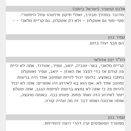
אלכס קושניר (ישראל ביתנו)
¶
מדובר במהלך מבורך, ואולי תיקון איזשהו עוול היסטורי.
סוף-סוף גם אשקלון – ולא רק אשקלון, גם קריית מלאכי - -
טמיר כהן
¶
הם תכף יעלו בזום.
היו"ר ינון אזולאי
¶
קריית מלאכי, באר-טוביה, יואב, שפיר, אשדוד. אתה לא היית
פה קודם אז כדי לסבר את האוזן – יואב, שפיר ואשקלון
נחתכו באמצע. כלומר יכול להיות שמושב אחד היה ברשות
ומושב אחד לא. אם הוא בא לאירוע היו אומרים: אתה לא יכול
להיות פה כי אתה לא נמצא ברשות לפיתוח הנגב, אתה תשלם
יותר לאירוע הזה ואחר פחות. פשוט ככה. באותה מועצה,
אותה ארנונה ואותו דבר זה מה שהיה קורה.
טמיר כהן
¶
ממשרד המשפטים קרן דהרי רוצה להתייחס.