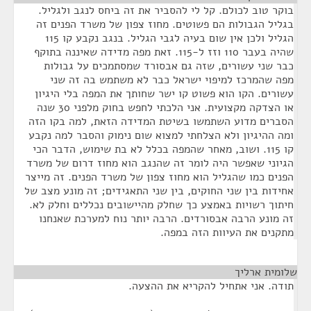
בוקר טוב לכולם. קל לי להסביר את זה ביחס לנגב ולגליל.
בגליל הגבולות הם פשוטים. מחוז צפון של משרד הפנים זה
הגליל ולכן אין שום בעיה לגבי הגליל. בנגב נקבע קו 115
שהיה בעבר 110 וזז ל-115. זאת מפה מדידה שאיננה בתוקף
כבר שני עשורים, שזה גם אבסורד שמסתמכים על גבולות
מפה שהמרכז למיפוי ישראל כבר לא משתמש בה זה שני
עשורים. הקו הוא פשוט קו ישר שחותך את המפה בלי היגיון
או הצדקה מקצועית. אני הלכתי לחפש בחוק מלפני 30 שנה
הסברים מדוע השתמשו בשיטת המדידה הזאת, למה בקו הזה
ומה ההיגיון ולא הצלחתי למצוא שום נימוק והסבר למה נקבע
קו 115. ושוב, מאחר שהמפה בכלל לא בת שימוש, הדבר הכי
הגיוני שאפשר היה לומר זה שהנגב הוא מחוז דרום של משרד
הפנים כמו שהגליל הוא מחוז צפון של משרד הפנים. זה מייצר
אחידות בין שני החוקים, בין שני התאגידים; זה מונע מצב של
חיתוך רשויות באמצע כך שחלק מהיישובים נכללים וחלק לא.
זה מונע הרבה אבסורדים. הרבה יותר נוח למערכת שאנחנו
מתקנים את העיוות הזה במפה.
שלומית ארליך
¶
תודה. אני אתחיל להקריא את ההצעה.