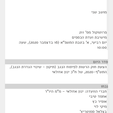
מושב שני
פרוטוקול מס' 211
מישיבת ועדת הכספים
יום רביעי, א' בטבת התשפ"א (16 בדצמבר 2020), שעה
10:00
סדר היום
הצעת חוק הרשות לפיתוח הנגב (תיקון - שינוי הגדרת הנגב),
התש"ף-2020, של ח"כ ינון אזולאי
נכחו
¶
חברי הוועדה: ינון אזולאי – מ"מ היו"ר
אחמד טיבי
אופיר כץ
מיקי לוי
בצלאל סמוטריץ'