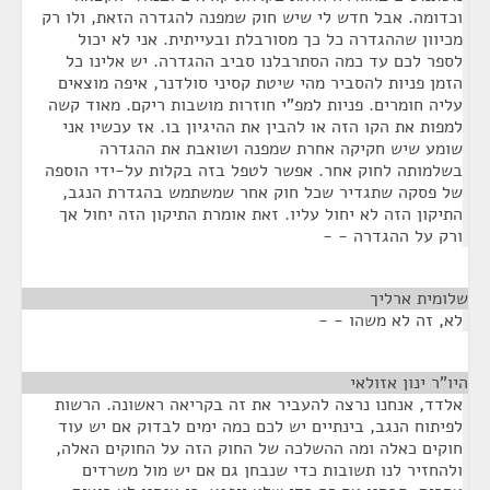
וכדומה. אבל חדש לי שיש חוק שמפנה להגדרה הזאת, ולו רק
מכיוון שההגדרה כל כך מסורבלת ובעייתית. אני לא יכול
לספר לכם עד כמה הסתרבלנו סביב ההגדרה. יש אלינו כל
הזמן פניות להסביר מהי שיטת קסיני סולדנר, איפה מוצאים
עליה חומרים. פניות למפ"י חוזרות מושבות ריקם. מאוד קשה
למפות את הקו הזה או להבין את ההיגיון בו. אז עכשיו אני
שומע שיש חקיקה אחרת שמפנה ושואבת את ההגדרה
בשלמותה לחוק אחר. אפשר לטפל בזה בקלות על-ידי הוספה
של פסקה שתגדיר שכל חוק אחר שמשתמש בהגדרת הנגב,
התיקון הזה לא יחול עליו. זאת אומרת התיקון הזה יחול אך
ורק על ההגדרה - -
שלומית ארליך
¶
לא, זה לא משהו - -
היו"ר ינון אזולאי
¶
אלדד, אנחנו נרצה להעביר את זה בקריאה ראשונה. הרשות
לפיתוח הנגב, בינתיים יש לכם כמה ימים לבדוק אם יש עוד
חוקים כאלה ומה ההשלכה של החוק הזה על החוקים האלה,
ולהחזיר לנו תשובות כדי שנבחן גם אם יש מול משרדים