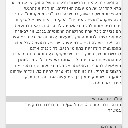
בהחלט. נכון להיום בפרשנות תכליתית של החוק אין לנו מנוס
מלא להחריג את המועצות האזוריות. הן חלק אינהרנטי
מהסמכויות של הרשות, רק שבהגדרה "רשות מקומית" הגוף
הזה שנקרא "מועצה אזורית" לא קיים. היות שהוא לא קיים
זה מכניס אותם לכל מיני קשיים. לדוגמה, הנציגים במועצה
הם נציגים מכל אחת מהרשויות המקומיות בנגב, אז לכאורה
אם אני נצמד לנוסח החוק למועצות אזוריות אין נציג במועצה.
דה-פקטו יש להם נציג במועצה. יש נציג במועצה לכל אחת
מהמועצות האזוריות בתחומי הנגב. זה מכניס אותנו
לפרשנויות של החוק. ברור שבחקיקה לא הייתה כוונה להחריג
את המועצות האזוריות ולכן אנחנו נאלצים כל הזמן לתמרן
משפטית, להסביר ולהסתמך על כל מיני מקורות נורמטיביים
חיצוניים לחוק. זה לא תקין ולא צריך להיות כך, ועדיף שהחוק
יתוקן כך שהחוק יתוקן כך שמועצות אזוריות יהיו חלק
אינהרנטי ממנו.
היו"ר ינון אזולאי
¶
תודה. דרור סורוקה, מנהל אגף בכיר בתכנון ובתקצוב
במשרד.
דרור סורוקה
¶