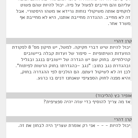
עליהם והם חייבים לפעול על פיה. יכול להיות שהם פשוט
לוקחים אותה משיקולי נוחות גרידא או משהו היסטורי. אבל
זה לא מחייב. ההגדרה מחייבת אותנו, היא לא מחייבת אף
משרד אחר.
קרן דהרי
¶
יכול להיות שיש דברי חקיקה. למשל, יש תיקון מס' 8 לפקודת
הוועדות השיתופיות – סיפור של ועדות קבלה ביישובים
קהילתיים. בחוק שם יש הגדרה של יישובים בנגב ובגליל
ובהגדרת נגב כתוב: "נגב –כהגדרתו בחוק הרשות לפיתוח".
לכן זה לא לשיקול דעתם. הם הולכים לפי ההגדרה בחוק,
והיא מפנה לחוק הספציפי שאנחנו דנים בו כרגע.
אופיר כץ (הליכוד)
¶
אז מה צריך להוסיף כדי שזה יהיה ספציפית?
קרן דהרי
¶
יכול להיות - - - אני רק אומרת שצריך היה לבחון את זה.