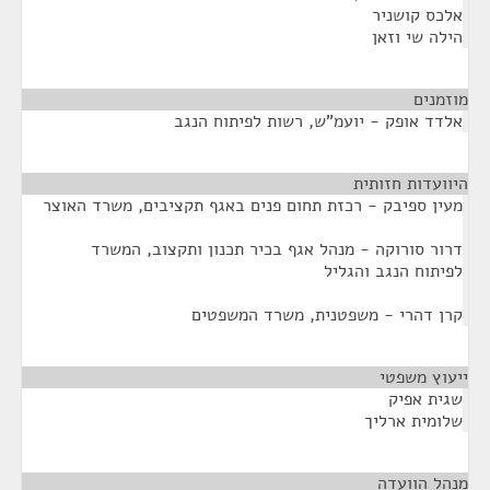
אלכס קושניר
הילה שי וזאן
מוזמנים
¶
אלדד אופק - יועמ"ש, רשות לפיתוח הנגב
היוועדות חזותית
¶
מעין ספיבק - רכזת תחום פנים באגף תקציבים, משרד האוצר
דרור סורוקה - מנהל אגף בכיר תכנון ותקצוב, המשרד
לפיתוח הנגב והגליל
קרן דהרי - משפטנית, משרד המשפטים
ייעוץ משפטי
¶
שגית אפיק
שלומית ארליך
מנהל הוועדה
¶