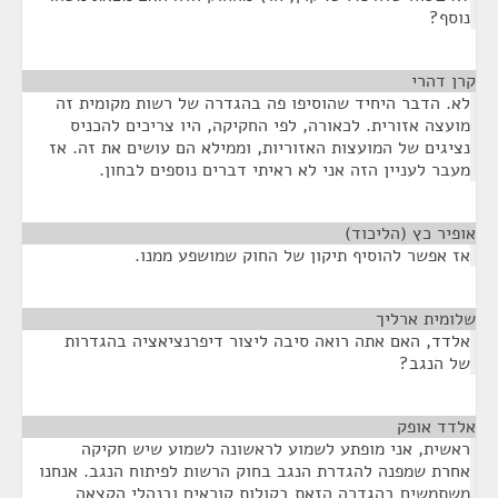
נוסף?
קרן דהרי
¶
לא. הדבר היחיד שהוסיפו פה בהגדרה של רשות מקומית זה
מועצה אזורית. לכאורה, לפי החקיקה, היו צריכים להכניס
נציגים של המועצות האזוריות, וממילא הם עושים את זה. אז
מעבר לעניין הזה אני לא ראיתי דברים נוספים לבחון.
אופיר כץ (הליכוד)
¶
אז אפשר להוסיף תיקון של החוק שמושפע ממנו.
שלומית ארליך
¶
אלדד, האם אתה רואה סיבה ליצור דיפרנציאציה בהגדרות
של הנגב?
אלדד אופק
¶
ראשית, אני מופתע לשמוע לראשונה לשמוע שיש חקיקה
אחרת שמפנה להגדרת הנגב בחוק הרשות לפיתוח הנגב. אנחנו
משתמשים בהגדרה הזאת בקולות קוראים ובנהלי הקצאה