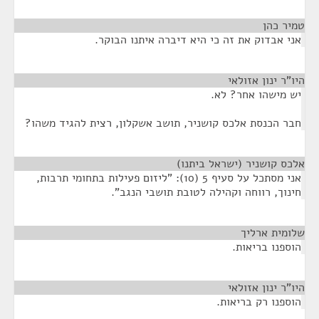
טמיר כהן
¶
אני אבדוק את זה כי היא דיברה איתנו הבוקר.
היו"ר ינון אזולאי
¶
יש מישהו אחר? לא.
חבר הכנסת אלכס קושניר, תושב אשקלון, רצית להגיד משהו?
אלכס קושניר (ישראל ביתנו)
¶
אני מסתכל על סעיף 5 (10): "ליזום פעילות בתחומי תרבות,
חינוך, רווחה וקהילה לטובת תושבי הנגב".
שלומית ארליך
¶
הוספנו בריאות.
היו"ר ינון אזולאי
¶
הוספנו רק בריאות.