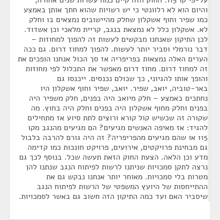
על-פי קו 115. החוק הזה קיים כמה עשרות שנים אחורה,
והיום הוא לא רלוונטי כי יש רשויות שהוא חתך אותן באמצע
כמו שפיר וחוף אשקלון שחלק מהיישובים נמצאים בו וחלק
לא. אשקלון כלל לא נמצאת בנגב, קריית מלאכי וכן אשדוד.
לכן התיקון שאנחנו מבקשים לעשות זה להפוך למחוזות –
דבר נורמלי וסביר יותר לעשות. להפוך למחוז דרום. גם ככה
הערים האלה נמצאות בפריפריה אז סך הכול אנחנו הופכים את
זה למחוז דרום. מחוז דרום מאפשר את התכלול לפי מחוזות
והופך אותו להגיוני, כך שכולם נכנסים. ייכנסו גם
באר-טוביה, יואב, שפיר. יואב, שפיר וחוף אשקלון היו
נחתכים באמצע – חלק מיואב היה בפנים, חלק משפיר היה
בפנים וחלק מחוף אשקלון היה בפנים וחלק היה בחוץ. מה
שקורה זה שכשיש קול קורא ורוצים לתת סיוע אז מתחילים
להגיד: אז מאיפה האנשים מגיעים? הם מגיעים מהנגב מקו
115 או שהם מגיעים מהפריפריה? זה היה גורם להרבה בלבול
גם מבחינת פרויקטים, אירועים, פרויקט חונכות כמו קדימה
מדע וכן הלאה. הצעת החוק הזאת תעשה שכל. בנוסף לכך גם
נרצה לתקן סמכויות שניתנו לרשות לפיתוח הנגב שנתנו להן
מטרות בלי סמכויות. מאוחר יותר אנחנו נבקש גם את
ההתייחסות של היועץ המשפטי של הרשות לפיתוח הנגב
שיסביר האם ועד כמה התיקון הזה חשוב גם באשר לסמכויות.