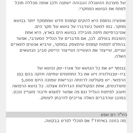
של מערכת ההשכלה הגבוהה ישתנה ולכן אותה מכללה תוכל
לפתח את הנושא המחקרי.
אופציה נוספת היא להקים קמפוס חדש שמתמקד יותר בנושא
מחקר. כמו למשל כשדברו על נושא של חקר הים.
אוניברסיטת חיפה מובילה בנושא הים בארץ, היא אחת
הטובות בעולם. לכן, אם מדברים על הגליל המערבי, אפשר
בהחלט לפתוח קמפוס שיתעסק במחקר, שיביא אנשים לתארים
שניים, שייצור את העשייה ושייצור הייטק סביב הנושאים
האלה.
בנוסף יש את כל הנושא של אגרו-טק ונושא של
ביו-טכנולוגיה ויש את כל התחומים שחיפה חזקה בהם בפן
הרפואי. יש פקולטה לרווחה ובריאות שמונה היום 5,000
סטודנטים, אחת הפקולטות הגדולות אצלנו. כל נושא הרפואה
חשוב לפיתוח הגליל וגם פה אפשר למצוא חיבור מעניין ונכון.
כמובן שהדברים האלה צריכים להיבחן לעומק.
היו"ר רם שפע
¶
מה כוונה באיחוד? אם תוכלי לפרט בבקשה.