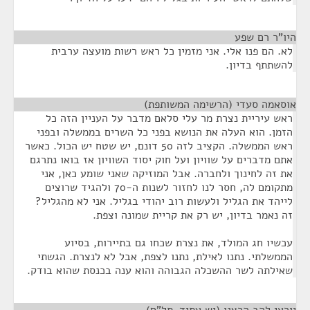
היו"ר רם שפע
¶
לא. הם פנו אלי. אני מזמין כל ראש רשות מועצה ערבית
להשתתף בדיון.
אוסאמה סעדי (הרשימה המשותפת)
¶
ראש עיריית נצרת מר עלי סלאם מדבר על העניין הזה כל
הזמן. הוא העלה את הנושא בפני כל השרים בממשלה ובפני
ראש הממשלה. הקציב לזה 50 דונם, יש שטח יש הכול. כאשר
אתם מדברים על שוויון ועל חוק יסוד השוויון אז בואו נתרגם
את זה לחינוך ולחברה. אבל המוזיקה שאני שומע כאן, אני
מתקומם לה, חסר לנו לחזור לשנות ה-70 ולהגיד שרוצים
לייהד את הגליל ולעשות רוב יהודי בגליל. אני לא מהגליל?
זה נאמר בדיון, יש רק את קריית שמונה וצפת.
עכשיו חג המולד, את נצרת שכחו גם בתיירות, בסיוע
הממשלתי. נתנו לאילת, נתנו לצפת, אבל לא לנצרת. הגשתי
שאילתה לשר ההשכלה הגבוהה והוא ענה בכנסת שהוא בודק.
יוראי להב הרצנו (יש עתיד-תל"ם)
¶