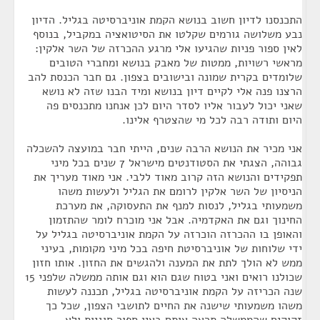
התכנסנו לדיון חשוב בנושא הקמת אוניברסיטה בגליל. הדיון
נבע משלושה גורמים שקלטו את הסיטואציה במקביל, בנוסף
לאין ספור פניות שהגיעו אלי מרגע ההכרזה של השר אלקין:
מראשי רשויות, ממטות של מאבק בנושא ומחברי הטובים
שלומדים בקרית שמונה ובישובים בצפון. גם חבר הכנסת להב
הרצנו פנה אלי לקיים דיון בנושא ומיד הבנו שזה לא נושא
שאני יכול לעבור אליו לסדר היום לכן אנחנו מתכנסים פה
היום ותודה רבה לכל מי שהצטרף אלינו.
אני מכיר את הנושא הרבה שנים, הייתי חבר במועצה להשכלה
גבוהה, הצגתי את הסטודנטים מישראל 7 שנים בכל מיני
תפקידים והנושא הזה קרוב מאוד ללבי. אני מאוד מעריך את
הניסיון של השר אלקין לרומם את הגליל ולעשות משהו
משמעותי בגליל, לנסות למנף את התעסוקה, את מערכת
החינוך וגם את האקדמיה. אבל אני מוכרח לומר שהתזמון
והאופן בו ההכרזה הוכרזה על הקמת אוניברסיטה בגליל על
ידי שלוחות של אוניברסיטת חיפה בכל מיני מקומות, בעיני
ממש לא הולך לתת את המענה ולהגשים את החזון. אותו חזון
שכולנו רואים ואני בטוח שגם הוא וגם אותה ממשלה שלפני 15
שנה הכריזה על הקמת אוניברסיטה בגליל, תכננה לעשות
משהו משמעותי שישנה את החיים לתושבי הצפון, שכל כך
זקוקים שהממשלה תראה אותם באין ספור סוגיות ולא