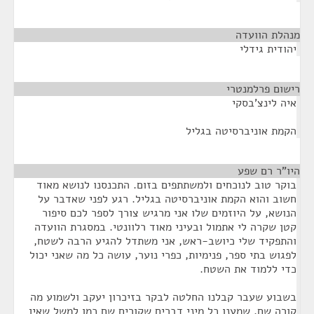
מנהלת הוועדה
¶
יהודית גידלי
רישום פרלמנטרי
¶
איה לינצ'בסקי
הקמת אוניברסיטה בגליל
היו"ר רם שפע
¶
בוקר טוב לנוכחים ולמשתתפים בזום. התכנסנו לנושא מאוד
חשוב והוא הקמת אוניברסיטה בגליל. רגע לפני שאדבר על
הנושא, על היוזמים שלו אני מרגיש צורך לספר לכם סיפור
קטן שקרה לי אתמול ובעיני מאוד רלוונטי. במסגרת הוועדה
והתפקיד שלי כיושב-ראש, אני משתדל להגיע הרבה לשטח,
לפגוש בתי ספר, פנימיות, כפרי נוער, עושה כל מה שאני יכול
כדי ללמוד את השטח.
בשבוע שעבר קבלנו החלטה לבקר בזיכרון יעקב ולשמוע מה
קורה שם. שמענו כל מיני דברים שקורים שם כמו למשל שאין