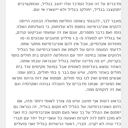
מדברים על זה שכל המרכז שלו יושב בגליל, שהתקציבים
יתוקצבו בגליל, יחולקו בגליל ולא יישארו אי שם.
מעבר לכך, להבנתי באותה החלטת ממשלה הכוונה הייתה
להקים אוניברסיטה נוספת ולא שלוחות, כי השלוחות האלה
נוסו ואם נדבר מספרים, שגם את זה שמעתי שביקשו קודם,
אז בגליל יש למעלה מ-1.5 מיליון תושבים שנהנים מ-10
מוסדות אקדמיים, אבל אין להם אוניברסיטת מחקר אחת.
לדעתי המגמה היום של לקחת את האוניברסיטה של הגליל
ולהקים אותה בחיפה יחד עם ההחלטה להקים בית חולים נוסף
בקריות, יש פה מדינה שלמה בגליל שכנראה שכחו אותה.
האזור נמצא בעדיפות לאומית אבל בפועל מקימים עוד בית
חולים באזור חיפה, שיש שם כבר 5 בתי חולים, בזמן שפה
אנשים מתים ואין לנו בתי חולים. תפתחו את דוח גרוטו ותראו
את הפערים. אנחנו מדברים על השכלה גבוהה ואקדמיה וגם
את זה לוקחים מפה.
כראש רשות אני חושב שיש פה צורך לאומי ויותר מזה, אם
היום האוניברסיטה של הגליל לא תקום בגליל, זה כנראה גם
יסתום את הגולל על כך שאי פעם תקום אוניברסיטה כזו ואני
לא מוכן לתת לזה לקרות ואעשה כל שאני יכול יחד עם חברי
כדי שזה לא יקרה. חברי, ראשי הרשויות בגליל ואני פועלים