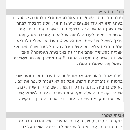
היו"ר רם שפע
¶
תודה חברת הכנסת פרומן שהפכת את הדיון למקצועי. המטרה
בעיני היא לא עוד אנשים שיעשו תואר, אלא להצליח לפתח
את הצפון בהקשר הזה. כשעסוקים בשאלה אם להפוך את
הקמפוס בחיפה לעוד שלוחות או להקים אוניברסיטה, אתה
צריך לשאול את עצמך את השאלה, האם אני אצליח להביא
אלפים רבים שלא באו לצפון עד עכשיו ללמוד שם? האם אני
אצליח להשאיר אותם אחרי זה באמצעות תעסוקה? האם
אצליח לשפר את מערכת החינוך? אני ממשיך את מה שאמרת
ושואל את השאלות האלה.
בעכו יש כבר קמפוס, אז אם יפתח שם עוד תואר ותואר שני
בחסות אוניברסיטת חיפה, אבל זה לא יצליח לשפר את עכו,
לא עשינו בזה כלום. זו רק דוגמה, לשם צריך השיח ללכת.
את צודקת שזו שאלה מקצועית חשובה. נעבור לשמוע את
ראש עירית קריית שמונה, עורך דין אביחי שטרן, בבקשה.
אביחי שטרן
¶
בוקר טוב לכולם, שלום אדוני היושב-ראש ותודה רבה על
זכות הדיבור. אני חייב להתייחס לדברים שנאמרו על ידי