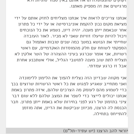
מרגישים את זה מספיק מאתנו.
אנחנו צריכים לראות איך אנחנו מצליחים לחזק אותם על ידי
מציאת מקום נכון להקמת אוניברסיטה או על ידי כל פתרון
אחר שבאמת ייתן מענה. יהיה דיון, נשמע את כל הנוכחים
ויכול להיות שיעלו זוויות שאני לא מכיר. לאור העובדה
שחייתי את הנושא במשך כמה שנים טובות ואתמול גם
הספקתי לשוחח עם חלק מהמוסדות האקדמיים, עם ראשי
רשויות, אני אומר שכרגע בעיני ההצהרה של השר אלקין לא
תצליח לתת שוב מענה לתושבי הגליל, אולי אשתכנע אחרת
אבל זו כרגע עמדתי.
אני מקווה שבדיון הזה נצליח להפוך את הלימון ללימונדה
ואני מתחייב שאגיע לפגוש את כל ראשי הרשויות שרוצים בכך
כדי לשמוע מהם לעומק מה הצרכים שלהם, איזה פתרון באמת
אנחנו יכולים לייצר כדי לשפר את המצב שלהם ללא שום דבר
ציני בתזמון של רגע לפני בחירות שלא באמת ייתן פתרון. חבר
הכנסת לה הרצנו, מכיוון שביקשת את הדיון, אתה מוזמן
להתייחס בתחילה.
יוראי להב הרצנו (יש עתיד-תל"ם)
¶