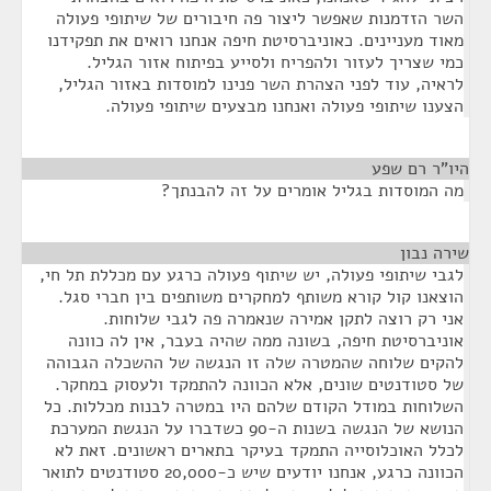
השר הזדמנות שאפשר ליצור פה חיבורים של שיתופי פעולה
מאוד מעניינים. כאוניברסיטת חיפה אנחנו רואים את תפקידנו
כמי שצריך לעזור ולהפריח ולסייע בפיתוח אזור הגליל.
לראיה, עוד לפני הצהרת השר פנינו למוסדות באזור הגליל,
הצענו שיתופי פעולה ואנחנו מבצעים שיתופי פעולה.
היו"ר רם שפע
¶
מה המוסדות בגליל אומרים על זה להבנתך?
שירה נבון
¶
לגבי שיתופי פעולה, יש שיתוף פעולה כרגע עם מכללת תל חי,
הוצאנו קול קורא משותף למחקרים משותפים בין חברי סגל.
אני רק רוצה לתקן אמירה שנאמרה פה לגבי שלוחות.
אוניברסיטת חיפה, בשונה ממה שהיה בעבר, אין לה כוונה
להקים שלוחה שהמטרה שלה זו הנגשה של ההשכלה הגבוהה
של סטודנטים שונים, אלא הכוונה להתמקד ולעסוק במחקר.
השלוחות במודל הקודם שלהם היו במטרה לבנות מכללות. כל
הנושא של הנגשה בשנות ה-90 כשדברו על הנגשת המערכת
לכלל האוכלוסייה התמקד בעיקר בתארים ראשונים. זאת לא
הכוונה כרגע, אנחנו יודעים שיש כ-20,000 סטודנטים לתואר