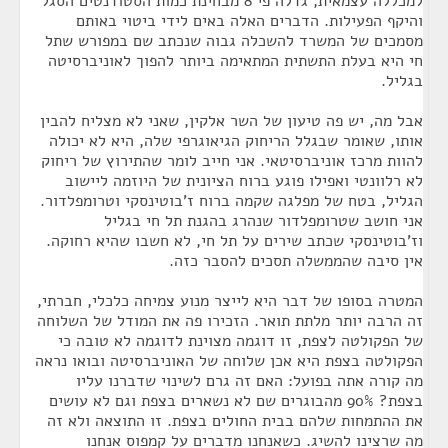
למכללה עצמאית, גדלה פי 8 מבחינת כמות הסטודנטים הסגל
והיקף הפעילות. הדברים האלה באים לידי ביטוי באותם
מסמכים של המשרד להשכלה גבוה שנכתב שם במפורש שתל
חי היא בעלת התשתית המתאימה ביותר להפוך לאוניברסיטה
בגליל.
אבל מה, יש פה טיעון של השר אלקין, שאני לא מצליח להבין
אותו, שאומר שבגלל הריחוק הגיאוגרפי שלה, היא לא יכולה
להוות מרכז אוניברסיטאי. אני חייב לומר שהתירוץ של ריחוק
לא רלוונטי ואפילו פוגע ברוח הציונית של היוזמה ליישוב
הגליל, בטח של מפלגה שקמה ברוח ז'בוטינסקי וטרומפלדור.
אני חושב שטרומפלדור שנהרג בהגנת תל חי בגליל
וז'בוטינסקי שכתב שירים על תל חי, לא חשבו שהיא רחוקה.
אין סיבה שהממשלה תסכים להסבר כזה.
המטרה בסופו של דבר היא לייצר מנוע צמיחה כלכלי, חברתי,
זה הרבה יותר מלתת תואר. הזכירו פה את המודל של השלוחה
של הפקולטה לצפת, זו דוגמה מצוינת לדוגמה לא טובה כי
הפקולטה בצפת היא אכן שלוחה של האוניברסיטה ובואו נראה
מה קורה אתה בפועל: האם זה גרם לשינוי שדברנו עליו
בצפת? 90% מהבוגרים שם לא נשארים בצפת וגם לא עושים
את ההתמחות שלהם בבית החולים בצפת. זו התוצאה ולא זה
מה שרצינו להשיג. כשאנחנו מדברים על קמפוס אנחנו