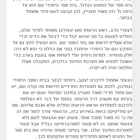
בית ספר של החופש הגדול. בית ספר היסודי שם הוא עד
כיתה ח' וזה מאוד מעניין, לכן קבענו לשם סיור אתמול
בבוקר.
לצערי הרב, ראש הרשות טען שעודכן מאוחר לסיור שלנו,
החליט לעשות כל מה שהוא יכול כדי לבטל את הדיון וכדי
שלא אצליח לראות את בתי הספר שם. הוא הפעיל לחץ גם על
התיכון וגם על היסודי שיסגרו בפני את הדלת כי הוא לא היה
חלק מהסיור. למרות ניסיון שלי לשוחח אתו בשבת בערב כדי
שאוכל לפגוש את מערכת החינוך בזיכרון, התקבלה אצלו
החלטה שזה לא יקרה.
הגעתי אתמול לזיכרון יעקב, ניסיתי לבקר בבית הספר היסודי
ובתיכון, ללכת גם למוסדות החרדיים ולראות מה קורה שם, יש
שם מוסד חרדי מאוד מעניין בחינוך המיוחד שגם יש שם
בעיות עם תקצוב דרך הרשות. בסופו של דבר לא הצלחתי
להיכנס למוסדות שראש הרשות החליט שלא אכנס אליהם. אם
יש פוליטיקה כזאת באירוע כזה, הרגשתי צורך לומר את זה
פה כי זה מאוד תסכל אותי. פשוט יצא שהגעתי לשם ולא
פגשתי אותם. זה לא קשור לאוניברסיטה בגליל אבל קשור
למערכת החינוך שלנו. אני בעיקר מקווה שיהיה שם בית ספר
של החגים לאותם תלמידים ומורים שזקוקים לכך.