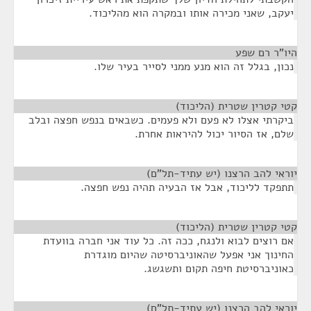
יעקב, שאני מכירה אותו ובמקרה הוא מהליכוד.
היו"ר רם שפע
¶
נכון, בגלל זה הוא מנע ממני לסייר בעיר שלו.
קטי קטרין שטרית (הליכוד)
¶
ביקרתי אצלו לא פעם ולא פעמים. כשבאים בנפש חפצה ובלב
שלם, אז הסיור יכול להיראות אחרת.
יוראי להב הרצנו (יש עתיד-תל"ם)
¶
תתפקד לליכוד, אבל אז הבעיה תהיה נפש חפצה.
קטי קטרין שטרית (הליכוד)
¶
אם רוצים לבוא ולנגח, ככה זה. כל עוד אני חברה בוועדת
החינוך אני אפעל שהאוניברסיטה שהיום מוגדרת
כאוניברסיטת חיפה תקום ותשגשג.
יוראי להב הרצנו (יש עתיד-תל"ם)
¶