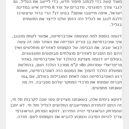
מאוד קשה כדי לכתוב סיפור חדש, כדי ליישב את הגליל. גם
לגבי צורך דמוגרפי, מדברים על עוד 8 מיליון איש במדינת
ישראל, איפה תיישבו אותם? בגוש דן? הרי ברור שיצטרכו
ללכת לנגב או לגליל וזה הזמן שלנו לייצר את התשתית
בגליל.
דוגמה נוספת למה שעשתה אוניברסיטה, אפשר לקחת מהנגב,
איך אוניברסיטת בן גוריון הפריחה את האזור ומה זה עשה
לבאר שבע. את הכניסה של הקמפוס לאזורים מוחלשים ואיך
היום הם הופכים לאזורים מוצלחים מבוקשים ומשגשגים.
בעולם יש דוגמה מצוינת בהולנד של אוניברסיטה באזור
פריפריאלי שמרוחק 180 ק"מ ממרכז הולנד ושם, בהחלטת
ממשלת הולנד להפוך את המקום הזה לאוניברסיטה, מאותו
רגע האוניברסיטה הפה לאחת המובילות בעולם, עם 104
חברות שפתחו את מרכזי המחקר שלהם מסביבה. זה מה
שאנחנו מחפשים.
דווקא בימים אלה, כשאנחנו מציינים 100 שנה לקרבות תל חי,
זה הזמן להחזרת המתיישבים החלוצים לגליל ותל חי. לא יתכן
שהמרחק הגיאוגרפי יהיה התירוץ. דווקא המרחק הגיאוגרפי
צריך להיות הסיבה והמנוע להביא את הקמפוס לשם. תודה.