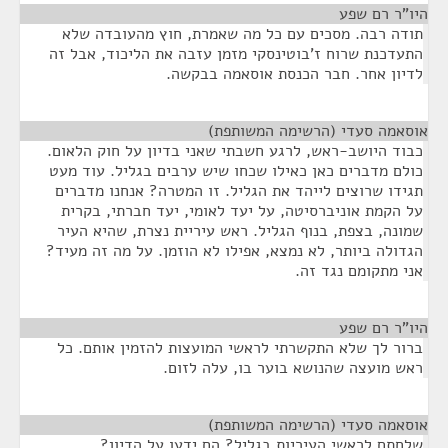
היו"ר רם שפע
¶
תודה רבה. מסכים עם כל מה שאמרת, חוץ מהעובדה שלא
התעדכנת שרוח ז'בוטינסקי מזמן עזבה את הליכוד, אבל זה
לדיון אחר. חבר הכנסת אוסאמה בבקשה.
אוסאמה סעדי (הרשימה המשותפת)
¶
כבוד היושב-ראש, לרגע חשבתי שאני בדיון על חוק הלאום.
כולם מדברים כאן כאילו שכחו שיש ערבים בגליל. עוד מעט
תגידו שרוצים לייהד את הגליל. זו המטרה? אנחנו מדברים
על הקמת אוניברסיטה, על יעד לאומי, יעד חברתי, בקרית
שמונה, בצפת, בנוף הגליל. ראש עיריית נצרת, שהיא העיר
הגדולה ביותר, לא נמצא, אפילו לא הוזמן. על מה זה מעיד?
אני מתקומם נגד זה.
היו"ר רם שפע
¶
ברור לך שלא התקשרתי לראשי המועצות להזמין אותם. כל
ראש מועצה שהנושא בוער בו, עלה לזום.
אוסאמה סעדי (הרשימה המשותפת)
¶
שלחתם לראשי העיריות בגליל? הם ידעו על הדיון?