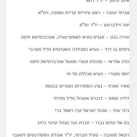
איתן סימון - יו"ר רמא
אביחי שטרן - ראש עיריית קריית שמונה, רמ"א
יפה זילברשץ - יו"ר ות"ת
שירה נבון - סגנית נשיא לאסטרטגיה, אוניברסיטת חיפה
ניסים בן דוד - נשיא המכללה האקדמית גליל מערבי
הלה אלראי - מנהלת קשרי ממשל אוניברסיטת חיפה
יוסף מקורי - נשיא מכללת תל חי
מאיר אסרף - נציג הסתדרות המורים בכנסת
דליה עמוס - דוברת אשכול גליל מזרחי
ביני שלו - מנהל ישראל קרן ראסל ברי
בת אל שלום נברו - חברת ועד מנהל שינוי כיוון
רונאל תשובה - פעיל חברתי, יו"ר אגודת הסטודנטים לשעבר