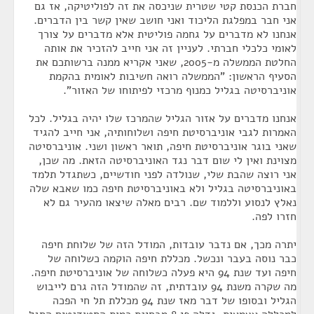
חברת הכנסת קטי שטרית שניכסה את זה לפוליטיקה, אז גם
אני חבר במפלגת הליכוד ואני חושב שאין קשר בין הדברים.
אנחנו לא מדברים על גחמה פוליטית אלא מדברים על צורך
לאומי כלכלי חברתי. לעניין זה אני חייב להזכיר את אותה
החלטת הממשלה מ-2005, שאני אקריא ממנה ברשותכם את
הסעיף הראשון: "הממשלה רואה חשיבות לאומית בהקמת
אוניברסיטה בגליל כמנוף מרכזי לפיתוחו של האזור".
אנחנו מדברים על אזור הגליל שהמרכז שלו יהיה בגליל. לכל
האמרות לגבי אוניברסיטת חיפה ושלוחותיה, אני חייב להגיד
שאני בוגר אוניברסיטת חיפה, תואר ראשון ושני. אוניברסיטה
מצוינת ואין לי שום דבר נגד האוניברסיטה הזאת. מה שכן,
אני רוצה שהבת שלי, שנולדה לפני חודשיים, כשתגדל תלמד
באוניברסיטה בגליל ולא באוניברסיטת חיפה כמו שאבא שלה
נאלץ לנסוע וללמוד שם. רבים מאלה שיצאו מהעיר גם לא
חזרו לפה.
יתרה מכך, אם נדבר עובדות, המודל הזה של שלוחת חיפה
כבר נוסה בעבר ונכשל. מכללת חיפה הוקמה כשלוחה של
חיפה ועד שנת 94 היא פעלה כשלוחה של אוניברסיטת חיפה.
מה שקרה משנת 94 עובדתית, זה שהמודל הזה גרם לייבוש
הגליל ובסופו של דבר מאז שנת 94 מכללת תל חי הפכה