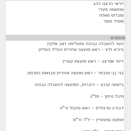
יוראי הרצנו להב
אוסאמה סעדי
סונדוס סאלח
אופיר סופר
מוזמנים
¶
השר להשכלה גבוהה ומשלימה זאב אלקין
גיורא זלץ - ראש מועצה אזורית הגליל העליון
דימי אפרצב - ראש מועצת קצרין
בני בן-מובחר - ראש מועצה אזורית מבואות החרמון
ביאטה קרנץ - דוברות, המועצה להשכלה גבוהה
מיכל נוימן - מל"ג
דבורה מרגוליס - ראש מינהל ור"ה
שמעון גפשטיין - יו"ר ור"מ