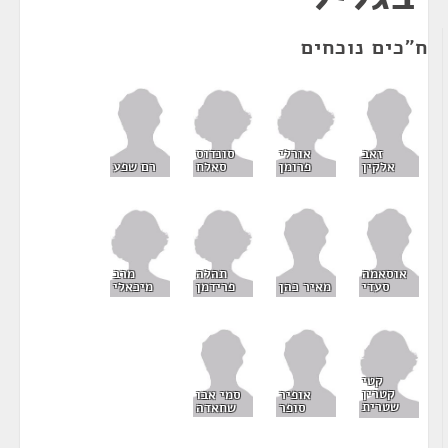
ח"כים נוכחים
אורלי
סונדוס
זאב
פרומן
סאלח
אלקין
רם שפע
תהלה
מרב
אוסאמה
פרידמן
מיכאלי
סעדי
מאיר כהן
קטי
קטרין
אופיר
סמי אבו
שטרית
סופר
שחאדה