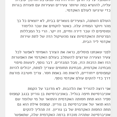
עליה, להוציא כמה שיותר צעירים וצעירות עם תעודת בגרות
כדי שיגיעו לעולם האקדמי.
העולם השתנה, הצעירים נשארים בבית, לא יוצאים כל כך
מהר ויוקר המחיה עלה. כאשר לוקחים את שכר הלימוד
ומוסיפים לו שכר דירה וחיים, זה יקר. הרי כל המכללות
הפרטיות והאקדמיות צצו מהשיקול הזה של לתת שירות
אקדמי ליד הבית.
לפני שאנחנו פוסלים, נראה את הצורך האמיתי לאפשר לכל
צעיר וצעירה שרוצים להשתלב בעולם האקדמי את האפשרות
הזו ואת הזכות הזו, מכל המגזרים. דבר נוסף, לעשות מיפוי
מבחינה אקדמית, מבחינת תחומים שצריך לפתח, יכולים להיות
קמפוסים ייחודיים, לראות מה באמת חסר. צריך חשיבה פורצת
דרך כדי להקים עולם אקדמי נוסף.
אני רוצה להוריד את הלהבות. לא מדובר על הקמת
אוניברסיטת חיפה בגליל. באוניברסיטת בן גוריון בנגב קמפוס
ספיר הוא תחת חסותה האקדמית והתואר של מי שלומד שם
הוא תואר של אוניברסיטת בן גוריון. קמפוס אילת הוא גם
תחת החסות האקדמית של בן גוריון. זה תהליך להקים
אוניברסיטה שתהיה מוכרת ברמה האקדמית שלה, שתאפשר