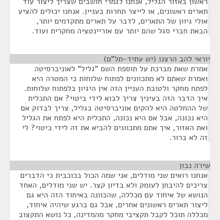
ראשון באזור הגליל, אנחנו לגמרי חושבים שצריך ליצור עוד
תארים ראשונים, או לייצר תחרות בעניין. אנחנו יכולים להציע
אולי גיוון של התארים, לדבר על תארים מתקדמים יותר,
הבאת חברי סגל שהם יותר עם אוריינטציה מחקרית ועוד.
יוראי להב הרצנו (יש עתיד-תל"ם)
¶
אמרת שאת מברכת על תוספת השם "גליל" לאוניברסיטה
ואמרת שאתם לא מתכוונים לפתוח שלוחות כי המטרה היא
לפתח מחקר ולטובת העניין הזה אין היגיון בלפתוח שלוחות.
איך הדבר הזה בעיניך צריך לבוא לידי ביטוי? אם התכלית
של ההחלטה היא להקים אוניברסיטה בגליל, צריך לבדוק אם
היא נכונה, אבל אם היא נכונה, התכלית היא לפתח את הגליל
ואת האזור, איך אתם מתכוונים להביא את זה לידי ביטוי? לי
זה לא ברור.
שירה נבון
¶
אנחנו רואים שני מודלים, אני שמה הכול בכוכבית כי הדברים
צריכים להיבחן לעומק ולא בדיון קצר. יש שני מודלים, האחד
הנושא של איחוד עם מכללה, שהכוונה באיחוד הזה היא גם
ליצור תארים ראשונים אחרים, אבל גם ברגע שיהיה איחוד,
מכללה תוכל לקבל תקציבי מחקר מהמדינה, כל נושא התקצוב