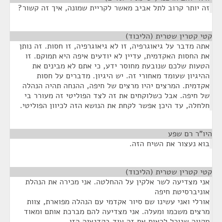
זה יותר קרוב לתל אביב מאשר לקריית שמונה, איך זה קשור?
קטי קטרין שטרית (הליכוד)
¶
אתה מדבר על גיאוגרפיה, זו לא גיאוגרפיה, זו חסות. זה נותן
את החסות האקדמית, עדיין לא יודעים איפה היא תמוקם. זו
הטעות שלכם שנובעת מחוסר ידע, כי אתם לא מבינים את
ההיגיון שעומד מאחורי זה. יש היגיון. מדברים על חסות
אקדמית. המרצים יהיו מרצים של חיפה, ההנחה תהיה הנהלה
של חיפה. אבל כשלוקחים את זה לצד הפוליטי זה מעורר בי
חלחלה, עד היכן אפשר לקחת את הנושא הזה לכיוון הפוליטי.
היו"ר רם שפע
¶
בוא נעצור את השיח הזה.
קטי קטרין שטרית (הליכוד)
¶
אני מצדיעה לשר אלקין על ההחלטה. אני מכירה את הנהלת
אוניברסיטת חיפה
אורלי ואני עשינו שם סיור אקדמי עם הנהלה מפוארת, צוות
מרצים משכמו ומעלה. אני מצדיעה להם מברכת אותם ומאוד
מקווה שנוכל לראות את זה עוד בקדנציה הזו.