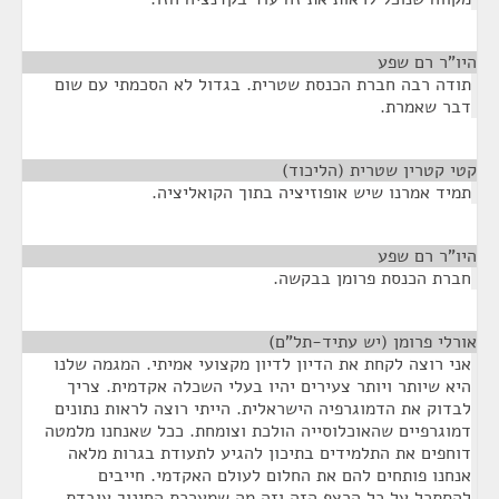
היו"ר רם שפע
¶
תודה רבה חברת הכנסת שטרית. בגדול לא הסכמתי עם שום
דבר שאמרת.
קטי קטרין שטרית (הליכוד)
¶
תמיד אמרנו שיש אופוזיציה בתוך הקואליציה.
היו"ר רם שפע
¶
חברת הכנסת פרומן בבקשה.
אורלי פרומן (יש עתיד-תל"ם)
¶
אני רוצה לקחת את הדיון לדיון מקצועי אמיתי. המגמה שלנו
היא שיותר ויותר צעירים יהיו בעלי השכלה אקדמית. צריך
לבדוק את הדמוגרפיה הישראלית. הייתי רוצה לראות נתונים
דמוגרפיים שהאוכלוסייה הולכת וצומחת. ככל שאנחנו מלמטה
דוחפים את התלמידים בתיכון להגיע לתעודת בגרות מלאה
אנחנו פותחים להם את החלום לעולם האקדמי. חייבים
להסתכל על כל הרצף הזה וזה מה שמערכת החינוך עובדת