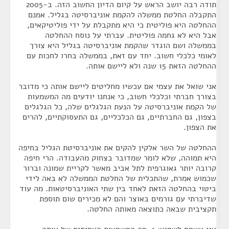
תודה רבה יושב הראש על קיום הדיון החשוב הזה. ב-2005
התקבלה החלטת ממשלה להקמת אוניברסיטה בגליל. אמנם
ההחלטה היא פוליטית כי היא מתקבלת על ידי פוליטיקאים,
אבל היא לא גחמה פוליטית. עברתי על נוסח ההחלטה
בממשלה ושם הוגדר שהקמת אוניברסיטה בגליל היא צורך
לאומי כלכלי חשוב. יחד עם זאת, בממשלה בחרו לחכות עם
ההחלטה הזאת 15 שנה ולא ליישם אותה.
אני שואל את עצמי אם עכשיו מחליטים ליישם אותה כי מדובר
בצורך חברתי וכלכלי חשוב, כי אנחנו יודעים מה המשמעות
של הקמת אוניברסיטה על הנעת הגלגלים שלה, כל הגלגלים
בצפון, גם החברתיים, גם הכלכליים, גם התעסוקתיים, להרים
את הצפון.
ההחלטה של השר אלקין להקים את אוניברסיטת הגליל בחיפה
היא תמוהה, שלא לומר שמדובר בצחוק מהעבודה. הרי חיפה
קרובה יותר גאוגרפית לתל אביב מאשר לקריית שמונה וברור
שכמוש אמרת, שהתכלית של החלטת הממשלה לא באה לידי
ביטוי בהחלטה הזאת לאחד בין שתי האוניברסיטאות. מה עוד
שדיברתי עם גורמים באוצר והם לא מכירים שום תוספת
תקציבית שבאה כתוצאה מאותה החלטה.