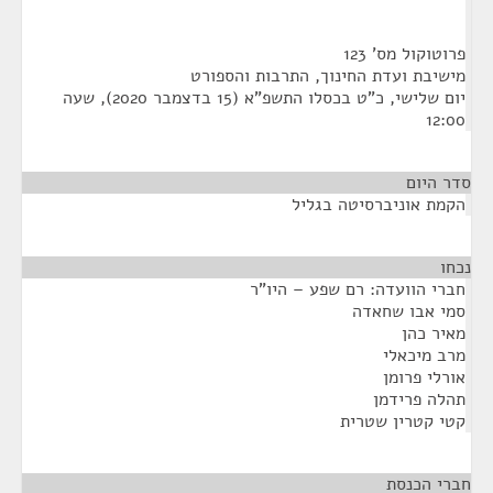
פרוטוקול מס' 123
מישיבת ועדת החינוך, התרבות והספורט
יום שלישי, כ"ט בכסלו התשפ"א (15 בדצמבר 2020), שעה
12:00
סדר היום
הקמת אוניברסיטה בגליל
נכחו
¶
חברי הוועדה: רם שפע – היו"ר
סמי אבו שחאדה
מאיר כהן
מרב מיכאלי
אורלי פרומן
תהלה פרידמן
קטי קטרין שטרית
חברי הכנסת
¶