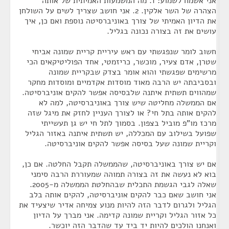
אני אשמח לשמוע: 1. מה המשמעות האמיתית של אותה
הצהרה של השר אלקין. 2. אני חושב שצריך לשים על השולחן
את הדיון האמיתי של צורך באוניברסיטה נוספת ואם כן, איך
עושים את זה בצורה נכונה בגליל.
חשוב לומר שנפגשתי עם ראש עיריית קריית שמונה אביחי
שטרן, אדם צעיר, מוכשר, כריזמטי, אחד הפוליטיקאים הכי
מרשימים שפגשתי והוא אומר בצדק שבקריית שמונה
ובסביבתה יש הרבה מאוד מוסדות אקדמיים ומוסדות מחקר
שמהווים תשתית איתנה שלבסיסה אפשר להקים אוניברסיטה.
אם הממשלה מחליטה שיש צורך באוניברסיטה, למה לא
להקים אותה בתל חי? או לצורך העניין לחזק את מיגל שזה
מרכז מו"פ מוביל בצפון. בסמוך לתל חי יש גן תעשייתי
שפועל בשילוב עם המכללה, יש תשתית איתנה באזור הגליל
וקריית שמונה שעל בסיסה אפשר להקים אוניברסיטה.
אם יש צורך באוניברסיטה, שהממשלה תקבל החלטה. אם כן,
בוא לא נעשה את זה בצורה תמוהה שמעוררת הרבה סימני
שאלה לגבי הגשמת התכלית שבהחלטת הממשלה מ-2005.
אני חושב שאם כבר להקים אוניברסיטה, להקים אותה בלב
הגליל ולגרום לדבר הזה להיות מנוע צמיחה אדיר שיצעיד את
כל אזור הגליל וקריית שמונה קדימה. אני מברך על הדיון
ואנחנו הולכים להיות יד ביד עד שהדבר הזה יוכשר.