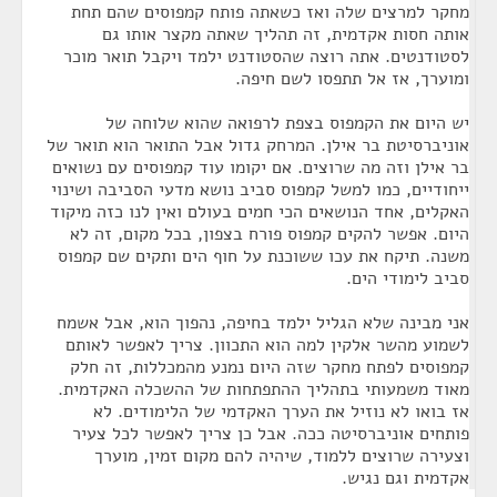
מחקר למרצים שלה ואז כשאתה פותח קמפוסים שהם תחת
אותה חסות אקדמית, זה תהליך שאתה מקצר אותו גם
לסטודנטים. אתה רוצה שהסטודנט ילמד ויקבל תואר מוכר
ומוערך, אז אל תתפסו לשם חיפה.
יש היום את הקמפוס בצפת לרפואה שהוא שלוחה של
אוניברסיטת בר אילן. המרחק גדול אבל התואר הוא תואר של
בר אילן וזה מה שרוצים. אם יקומו עוד קמפוסים עם נשואים
ייחודיים, כמו למשל קמפוס סביב נושא מדעי הסביבה ושינוי
האקלים, אחד הנושאים הכי חמים בעולם ואין לנו כזה מיקוד
היום. אפשר להקים קמפוס פורח בצפון, בכל מקום, זה לא
משנה. תיקח את עכו ששוכנת על חוף הים ותקים שם קמפוס
סביב לימודי הים.
אני מבינה שלא הגליל ילמד בחיפה, נהפוך הוא, אבל אשמח
לשמוע מהשר אלקין למה הוא התכוון. צריך לאפשר לאותם
קמפוסים לפתח מחקר שזה היום נמנע מהמכללות, זה חלק
מאוד משמעותי בתהליך ההתפתחות של ההשכלה האקדמית.
אז בואו לא נוזיל את הערך האקדמי של הלימודים. לא
פותחים אוניברסיטה ככה. אבל כן צריך לאפשר לכל צעיר
וצעירה שרוצים ללמוד, שיהיה להם מקום זמין, מוערך
אקדמית וגם נגיש.