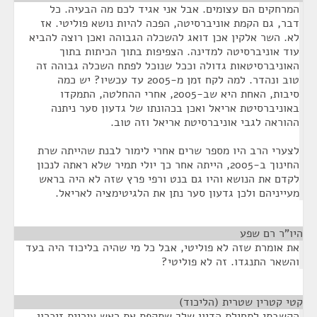
המרחקים הם עצומים. אבל אני אגיד לכם מה הבעיה. כל
דבר, גם הקמת אוניברסיטה, הפכה להיות נושא פוליטי. אז
לא. השר אלקין אכן דואג להשכלה הגבוהה ואכן רוצה להביא
עוד אוניברסיטה למדינה. הצפיפות בתוך הכיתות בתוך
האוניברסיטאות גדולה וככל שנוכל לפתח השכלה גבוהה זה
טוב ונהדר. למה לקח זמן מ-2005 עד עכשיו? יש כמה
סיבות, האחת היא שב-2005, אחרי ההחלטה, התמקדו
באוניברסיטת אריאל ואכן בכהונתו של גדעון סער ניתנה
ההוראה לגבי אוניברסיטת אריאל וזה טוב.
לצערי הרב היו מספר שרים אחרי לימור לבנת שהייתה שרת
החינוך ב-2005, הייתה אחר כך יולי תמיר שלא ראתה לנכון
לקדם את הנושא והיו גם בנט ורפי פרץ שזה לא היה בראש
מעייניהם ולכן גדעון סער נתן את הלגיטימציה לאריאל.
היו"ר רם שפע
¶
את אומרת שזה לא פוליטי, אבל כל מי שהיה בליכוד היה בעד
והשאר התנגדו. זה לא פוליטי?
קטי קטרין שטרית (הליכוד)
¶
הקשבתי לתחילת הדיון שלך שתקפת את ראש עיריית זיכרון