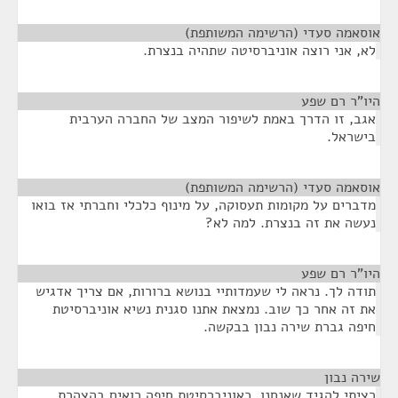
אוסאמה סעדי (הרשימה המשותפת)
¶
לא, אני רוצה אוניברסיטה שתהיה בנצרת.
היו"ר רם שפע
¶
אגב, זו הדרך באמת לשיפור המצב של החברה הערבית
בישראל.
אוסאמה סעדי (הרשימה המשותפת)
¶
מדברים על מקומות תעסוקה, על מינוף כלכלי וחברתי אז בואו
נעשה את זה בנצרת. למה לא?
היו"ר רם שפע
¶
תודה לך. נראה לי שעמדותיי בנושא ברורות, אם צריך אדגיש
את זה אחר כך שוב. נמצאת אתנו סגנית נשיא אוניברסיטת
חיפה גברת שירה נבון בבקשה.
שירה נבון
¶
רציתי להגיד שאנחנו, כאוניברסיטת חיפה רואים בהצהרת