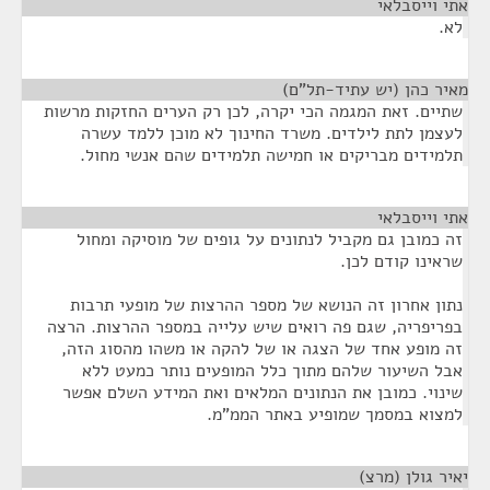
אתי וייסבלאי
¶
לא.
מאיר כהן (יש עתיד-תל"ם)
¶
שתיים. זאת המגמה הכי יקרה, לכן רק הערים החזקות מרשות
לעצמן לתת לילדים. משרד החינוך לא מוכן ללמד עשרה
תלמידים מבריקים או חמישה תלמידים שהם אנשי מחול.
אתי וייסבלאי
¶
זה כמובן גם מקביל לנתונים על גופים של מוסיקה ומחול
שראינו קודם לכן.
נתון אחרון זה הנושא של מספר ההרצות של מופעי תרבות
בפריפריה, שגם פה רואים שיש עלייה במספר ההרצות. הרצה
זה מופע אחד של הצגה או של להקה או משהו מהסוג הזה,
אבל השיעור שלהם מתוך כלל המופעים נותר כמעט ללא
שינוי. כמובן את הנתונים המלאים ואת המידע השלם אפשר
למצוא במסמך שמופיע באתר הממ"מ.
יאיר גולן (מרצ)
¶