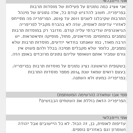
אתי וייסבלאי
¶
אני אציג כמה נתונים על פעילות של מוסדות תרבות
בפריפריה. חשוב להדגיש קודם כל, אלה נתונים של מינהל
התרבות שקיבלנו לשנים 2011 עד 2019. הפריפריה פה מתייחס
לאזורי עדיפות לאומית, שזה לא בהכרח מקביל לפריפריה
הגיאוגרפית שדיברתי עליה קודם. מדובר רק במוסדות תרבות
נתמכים בתחומים: מוזיאונים, מחול, מוסיקה ותיאטראות. יש
הרבה מאוד, כמו שאנחנו בוודאי יודעים, מוסדות תרבות שלא
נתמכים, כלומר שלא מקבלים תמיכה בכלל ולהם פשוט אין
גורם שמכיר אותם ושאוסף עליהם נתונים מרוכזים באופן הזה.
בשקופית הראשונה נציג נתונים על מוסדות תרבות בפריפריה.
בעצם רואים שמאז שנת 2014 מספר מוסדות התרבות
בפריפריה כמעט ולא השתנה.
סמי אבו שחאדה (הרשימה המשותפת)
¶
הפריפריה הזאת כוללת את השטחים הכבושים?
אתי וייסבלאי
¶
עדיפות לאומית, כן, זה הכול. לא כל היישובים אבל יהודה
ושומרון וגם באזורים נוספים.