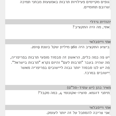
גופים מקיימים פעילויות תרבות באמצעות מבחני תמיכה
שרובם תחומיים.
יהודית גידלי
¶
אתי, מה היה התקציב?
אתי וייסבלאי
¶
ביצוע התקציב היה 960 מיליון שקל בשנת 2019.
יש פה כמה כלים, הראשון זה סבסוד מופעי תרבות בפריפריה,
מה שהיה בעבר "תרבות לעם" והיום נקרא "תרבות בישראל".
פה יש לנו סבסוד יותר גבוה ליישובים בפריפריה מאשר
יישובים במרכז.
מאיר כהן (יש עתיד-תל"ם)
¶
תיתני דוגמא. סוציו-אקונומי 4, כמה מקבל?
אתי וייסבלאי
¶
אני צריכה להסתכל על זה יותר לעומק.