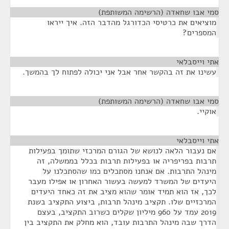
סמי אבו שחאדה (הרשימה המשותפת)
¶
מוציאים את כרטיסי הכדורגל מהדבר הזה. איך ייראו
המספרים?
אתי וייסבלאי
¶
עשינו את זה בהקשר אחר אבל אני יכולה לפתוח לך בהמשך.
סמי אבו שחאדה (הרשימה המשותפת)
¶
אוקיי.
אתי וייסבלאי
¶
אם נעבור הלאה לנושא של הגורם המרכזי שתומך בפעילות
תרבות בפריפריה או בפעילות תרבות בכלל בממשלה, זה
מינהל התרבות. אם אנחנו מסתכלים כמו שהסתכלנו על
היעדים של המשרד למעשה בעשור האחרון או אפילו מעבר
לכך, אז הוא תמיד אומר שהוא מציב את זה כאחד היעדים
המרכזיים שלו. תקציב מינהל תרבות, ביצוע התקציב בשנת
2019 עמד על 960 מיליון שקלים כשרוב התקציב, בעצם
הדרך שבה מינהל התרבות עובד, הוא מחלק את התקציב בין