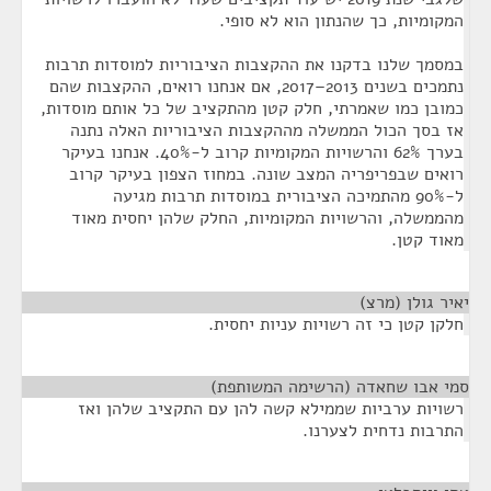
המקומיות, כך שהנתון הוא לא סופי.
במסמך שלנו בדקנו את ההקצבות הציבוריות למוסדות תרבות
נתמכים בשנים 2013–2017, אם אנחנו רואים, ההקצבות שהם
כמובן כמו שאמרתי, חלק קטן מהתקציב של כל אותם מוסדות,
אז בסך הכול הממשלה מההקצבות הציבוריות האלה נתנה
בערך 62% והרשויות המקומיות קרוב ל-40%. אנחנו בעיקר
רואים שבפריפריה המצב שונה. במחוז הצפון בעיקר קרוב
ל-90% מהתמיכה הציבורית במוסדות תרבות מגיעה
מהממשלה, והרשויות המקומיות, החלק שלהן יחסית מאוד
מאוד קטן.
יאיר גולן (מרצ)
¶
חלקן קטן כי זה רשויות עניות יחסית.
סמי אבו שחאדה (הרשימה המשותפת)
¶
רשויות ערביות שממילא קשה להן עם התקציב שלהן ואז
התרבות נדחית לצערנו.