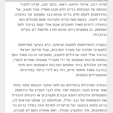
תודה רבה, אדוני היושב-ראש. בוקר טוב, תודה לחברי
הכנסת על הנוכחות בדיון הלא מובן מאליו אבל חשוב, על
ההזדמנות לקחת חלק בדיון שהוא כבר מתמשך פה בוועדה
קרוב לשנה. בעצם מאז פרוץ הקורונה אתם מנהלים כאן
בוועדה דיונים מאוד חשובים שהם אולי קצת בניגוד למה
שפתחת, כן מסמנים כיוון שהוא חורג מלטפל רק בקיים
ובהכרחי.
בקצרה להתייחסות למצגת שראינו, היא בעיקר מתייחסת
לתקציבי תמיכה של משרד התרבות, אבל מדינת ישראל
בניגוד אולי למה שרגילים לחשוב, משקיעה הרבה מאוד כסף
בתחום תרבות ואומנות על ידי משרדי ממשלה אחרים לגמרי,
מכיוון שלכולם ברור שתחום התרבות והאומנות הוא חיוני
בהרבה מאוד תחומי חיים, וזה בא לידי ביטוי במדיניות
שהמשרדים נוקטים.
הבעיה המרכזית בהתייחס גם למה שחבר הכנסת עופר כסיף
אמר קודם וחבר הכנסת יאיר גולן לגבי העניין של היוזמות
המקומיות והיכולת לשנע עבורם תקציבים או היכולת להגדיל
את העצמאות של נגב-גליל, מבחינתנו כך אנחנו קוראים לה,
כרגע פחות בהקשר של פריפריה למרות שזה בסדר כרגע כל
ההמשגות, איך התקציב מנוהל, זאת אומרת האם יש סנכרון,