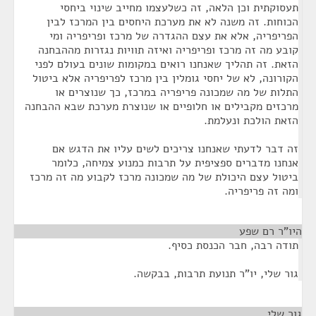
תעסוקתית וכן הלאה, זה כשלעצמו מחייב שינוי ביחסי
הכוחות. זה משנה לא את מערכת היחסים בין המרכז לבין
הפריפריה, אלא את עצם ההגדרה של מרכז ופריפריה ומי
קובע מה זה מרכז ופריפריה ואיזה תוויות נגזרות מההבחנה
הזאת. זה תהליך שאנחנו רואים במקומות שונים בעולם לפני
הקורונה, לא של יחסי גומלין בין מרכז לפריפריה אלא ביטול
התלות של מה שמכונה פריפריה במרכז, כך שנוצרים או
מרכזים מקבילים או חלופיים או שנוצרת מערכת שבא ההבחנה
הזאת הולכת ונעלמת.
זה דבר לדעתי שאנחנו צריכים לשים עליו את הדגש אם
אנחנו מדברים ספציפית על תרבות כמנוע צמיחה, כלומר
ביטול עצם היכולת של מה שמכונה מרכז לקבוע מה זה מרכז
ומה זה פריפריה.
היו"ר רם שפע
¶
תודה רבה, חבר הכנסת כסיף.
גור שלי, יו"ר תנועת תרבות, בבקשה.
גור שלי
¶