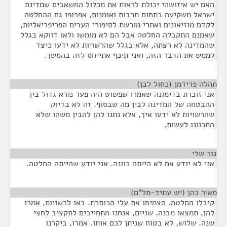
האם יש איזושהי יכולת לראות את מכלול המשאבים שמדינת
ישראל משקיעה בתחום תרבות ואומנות, אפרופו גם ההחלטה
לקדם מוזיאונים ואתרי מורשת לסיפורי הערים הפריפריאליות,
שאמנם התקבלה החלטה אבל הם לא מומשו ולאו דווקא בגלל
שהמדינה לא רצתה, אלא בגלל שהרשויות לא ידעו כיצד
לממש את הדבר הזה, ואני תיכף אתייחס לזה בהמשך.
תהלה פרידמן (כחול לבן)
¶
אני זוכרת בדימונה שאמרו שפשוט היה פער נורא גדול בין
ההבטחה של המדינה לבין מה שבסוף. זה לא בדיוק
שהרשויות לא ידעו איך, אלא נתנו להן להבין משהו שלא
התכוונו לעשות.
גור שלי
¶
אני לא יודע אם לא הייתה כוונה. אני יודע שהייתה החלטה.
מאיר כהן (יש עתיד-תל"ם)
¶
קיבלו החלטה. הצמיחו את עלי הכותרת. באו לרשויות, אמרו
להן, תמצאו מבנה. שניים, אנחנו מתחייבים לתקציב לחצי
שנה. שלוש, לא בטוח שניתן לכם אותו. אמרו, ביקרנו