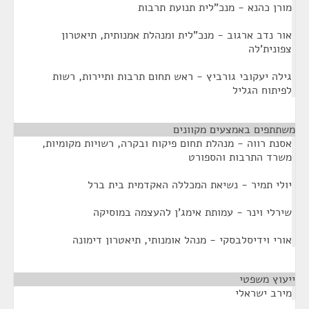
מורן כהנא - מנכ"לית תנועת תרבות
אור נדב ארגוב - מנכ"לית ומנהלת אמנותית, תיאטרון
צפונית'לה
גילה יעקובי גורביץ - ראש תחום תרבות ותיירות, רשות
לפיתוח הגליל
משתתפים באמצעים מקוונים
¶
אסנת רווה - מנהלת תחום פיקוח ובקרה, רשויות מקומיות,
משרד התרבות והספורט
יולי תמיר - נשיאת המכללה האקדמית בית ברל
שירלי וינר - עמותת אימג'ן להעצמה במוסיקה
אורי וידיסלבסקי - מנהל אומנותי, תיאטרון דימונה
ייעוץ משפטי
¶
מירב ישראלי