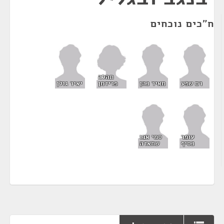
ח"כים נוכחים
תהלה
פרידמן
רם שפע
מאיר כהן
יאיר גולן
עופר
סמי אבו
כסיף
שחאדה