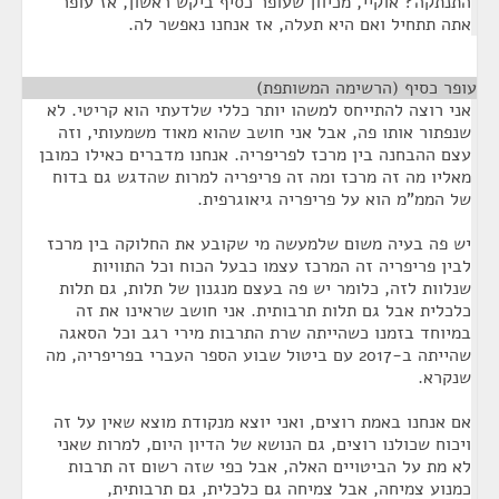
התנתקה? אוקיי, מכיוון שעופר כסיף ביקש ראשון, אז עופר
אתה תתחיל ואם היא תעלה, אז אנחנו נאפשר לה.
עופר כסיף (הרשימה המשותפת)
¶
אני רוצה להתייחס למשהו יותר כללי שלדעתי הוא קריטי. לא
שנפתור אותו פה, אבל אני חושב שהוא מאוד משמעותי, וזה
עצם ההבחנה בין מרכז לפריפריה. אנחנו מדברים כאילו כמובן
מאליו מה זה מרכז ומה זה פריפריה למרות שהדגש גם בדוח
של הממ"מ הוא על פריפריה גיאוגרפית.
יש פה בעיה משום שלמעשה מי שקובע את החלוקה בין מרכז
לבין פריפריה זה המרכז עצמו כבעל הכוח וכל התוויות
שנלוות לזה, כלומר יש פה בעצם מנגנון של תלות, גם תלות
כלכלית אבל גם תלות תרבותית. אני חושב שראינו את זה
במיוחד בזמנו כשהייתה שרת התרבות מירי רגב וכל הסאגה
שהייתה ב-2017 עם ביטול שבוע הספר העברי בפריפריה, מה
שנקרא.
אם אנחנו באמת רוצים, ואני יוצא מנקודת מוצא שאין על זה
ויכוח שכולנו רוצים, גם הנושא של הדיון היום, למרות שאני
לא מת על הביטויים האלה, אבל כפי שזה רשום זה תרבות
כמנוע צמיחה, אבל צמיחה גם כלכלית, גם תרבותית,