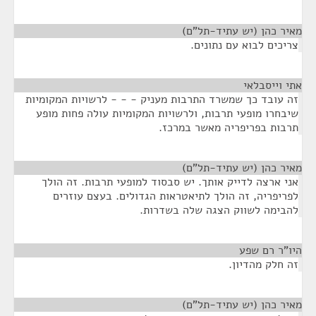
מאיר כהן (יש עתיד-תל"ם)
¶
צריכים לבוא עם נתונים.
אתי וייסבלאי
¶
זה עובד כך שמשרד התרבות מעניק - - - לרשויות המקומיות
שיבחרו מופעי תרבות, ולרשויות המקומיות עולה פחות מופע
תרבות בפריפריה מאשר במרכז.
מאיר כהן (יש עתיד-תל"ם)
¶
אני ארצה לדייק אותך. יש סבסוד למופעי תרבות. זה הולך
לפריפריה, זה הולך לתיאטראות הגדולים. בעצם עוזרים
להבימה לשווק הצגה שלה בשדרות.
היו"ר רם שפע
¶
זה חלק מהדיון.
מאיר כהן (יש עתיד-תל"ם)
¶