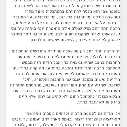
ובגליל. אני חייב להגיד, יש בוועדת חינוך תרבות וספורט כל
מיני סוגים של דיונים, אבל זה בוודאות אחד הבולטים בהם
באופן שבו הוא מנסה להתייחס בהסתכלות מאוד מקרו
ומחשבה כוללת על תרבות בישראל, על פריפריה, על החיבור
ביניהם, על איך המדינה מתייחסת לתרבות כאל מנוע צמיחה,
הרבה יותר רחב מרק שאלת איזה תיאטרון יופי באיזה עיר ומי
ישנה אותו ואיזה שחקנים יופיעו שם. משהו הרבה יותר מחובר
לשטח, לאנשים, לציבור, לשאלות שקשורות לחינוך.
זה הרבה יותר רחב רק מהשאלה מה קרה בחודשים האחרונים.
הרי ברור לכולנו, אף אחד מאיתנו לא היה רוצה לראות את
התרבות במצב שהיא נמצאת בה, אבל הדיון הזה מבקש
להסתכל הרבה יותר חזוני והרבה פחות על מה קרה בחודשים
האחרונים, וברור שאנחנו לא שבעי רצון. אני אומר לכם גם
מידיעה אישית כמובן, שגם שר התרבות והספורט, חילי
טרופר, שהגיע עם המון המון חזון ושאיפות, מן הסתם הקורונה
מאתגרת את היכולת לממש את הדברים וזה ברור לכולנו. אני
מבקש מכולנו להסתכל רחוק ולא להישאב למה שלא קיים
כרגע או לא עובד כרגע.
אני מודה גם לתנועת תרבות ולגופים נוספים ואיזושהי
קואליציה שהצליחו ליצור, באמת מארג רחב ועמוק של גופים
ומוסדות תרבות שמנסים לקרוא לנו כממשלה, ככנסת, לעזור