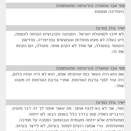
סמי אבו שחאדה (הרשימה המשותפת)
¶
והמדינה מממנת.
יאיר גולן (מרצ)
¶
לא חיכו לממשלת ישראל. התנועה הקיבוצית הקימה לעצמה,
ויש כאלה לא מעט מוסדות שנמצאים בפריפריה. מוזיאון
השומר במטולה, אף אחד לא הקים אותו. מטולה, הם הקימו
את זה.
סמי אבו שחאדה (הרשימה המשותפת)
¶
אם הוא היה נשאר כמו שהקימו אותו, הוא לא היה שווה כלום,
וזה עוד לפני גניבת האדמות. אחרי גניבת האדמות זה משהו
אחר.
יאיר גולן (מרצ)
¶
סמי, אני לא בא לנגח אותך. מה שאני אומר לך זה דבר פשוט.
הדברים האלה קמו בדרך כלל באופן הבא: לא יוזמה
ממשלתית אלא יוזמה מקומית שבהמשך נסמכה על תמיכה
ממשלתית. הרי אנחנו רוצים לפתור בעיות, לא לייצר בעיות.