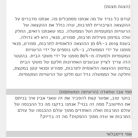
(הצגת מצגת)
קודם כל נגיד על מה אנחנו מסתכלים פה. אנחנו מדברים על
ההקצאה הציבורית לתרבות, שזה כולל את ההקצאה של
הרשויות המקומיות ושל הממשלה. כמו שאנחנו רואים, החלק
שלה במימון פעילות תרבות, ספורט, פנאי, היא לא גדולה.
בשנת 2019 כ-6% מן ההוצאה הלאומית לתרבות, ספורט, פנאי
מומנו על ידי הממשלה, כ-12% נוספים על ידי הרשויות
המקומיות ולמעלה מ-80% מומנו על ידי משקי הבית. בהקשר
הזה צריך לציין שבשנים האחרונות חלקם של משקי הבית
במימון ההוצאה הלאומית לתרבות, ספורט ופנאי קטן במקצת,
וחלקה של הממשלה גדל וגם חלקן של הרשויות המקומיות.
סמי אבו שחאדה (הרשימה המשותפת)
¶
בוקר טוב, אפשר קצת להסביר את זה שאני אבין איך בניתם
את החישוב? ממה זה בנוי? אנחנו בדקנו מה כל ההכנסה של
עולם התרבות ואלה האחוזים מתוך עולם ההכנסה של עולם
התרבות או שזה מתוך ההפקות? מה זה בדיוק?
אתי וייסבלאי
¶