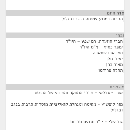
סדר היום
תרבות כמנוע צמיחה בנגב ובגליל
נכחו
¶
חברי הוועדה: רם שפע – היו"ר
עופר כסיף – מ"מ היו"ר
סמי אבו שחאדה
יאיר גולן
מאיר כהן
תהלה פרידמן
מוזמנים
¶
אתי וייסבלאי - מרכז המחקר והמידע של הכנסת
מור ליפשיץ - מקימה ומנהלת קואליציית מוסדות תרבות בנגב
ובגליל
גור שלי - יו"ר תנועת תרבות