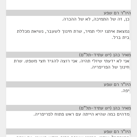
היו"ר רם שפע
¶
כן, זה של התמיכה, לא של ההכרה.
נמצאת איתנו יולי תמיר, שרת חינוך לשעבר, נשיאת מכללת
בית ברל.
מאיר כהן (יש עתיד-תל"ם)
¶
אני לא ידעתי שיולי תהיה. אני רוצה להגיד חצי משפט. שרת
חינוך של הפריפריה.
היו"ר רם שפע
¶
יפה.
מאיר כהן (יש עתיד-תל"ם)
¶
מדהים כמה שהיא הייתה עם ראש פתוח לפריפריה.
היו"ר רם שפע
¶