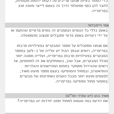
כדי לפתור בעיות אנחנו צריכים פה לקחת יוזמות מקומיות,
לחבר להן כסף ממשלתי ודרך זה בעצם לייצר משהו טוב
בפריפריה.
אתי וייסבלאי
¶
באופן כללי כל הגופים הנתמכים זה גופים פרטיים שהוקמו או
על ידי רשויות באופן פרטי ומקבלים תקצוב מהממשלה.
אם אנחנו מסתכלים על מספר המבקרים בפעילויות תרבות
בפריפריה, רואים שבסך הכול יש עלייה של כ-30% במספר
המבקרים בפעילויות תרבות בפריפריה, ועלייה מתונה יותר
מכלל המבקרים, אבל שוב, כשמחלקים את זה לתחומים, אז
רואים שהגידול מתמקד בתחום המוזיאונים והגלריות
והתיאטרון, ובמחול והמוסיקה בעצם מספר מועט מאוד,
לפעמים מועט יותר מבכל השנים האחרונות של מבקרים
במופעי מחול ומוסיקה בפריפריה.
מאיר כהן (יש עתיד-תל"ם)
¶
את יודעת כמה מגמות למחול חמש יחידות יש בפריפריה?