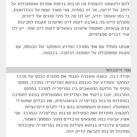
להם ולעצמנו להצמיח פה תרבות ברמות אחרות שמסתכלות על
רוחב של יריעה, אז זה כפתיח. אני מאוד שמח על ההזדמנות,
כי כמו שעופר יודע, יש לנו פה כל מיני סוגים של דיונים.
מקודם היינו פה בארבע דקות דיון ואישרנו תקנות למכינות
קדם צבאיות, ואתמול אישרנו בעשרים דקות דיון אחר. יש לנו
עוד דברים ספציפיים.
אנחנו נתחיל עם אתי ממרכז המידע והמחקר של הכנסת, עם
מצגת שמסתכלת על התמונה הרחבה. בבקשה.
אתי וייסבלאי
¶
תודה רבה. בשנה שעברה הכנתי את מסגרת הכנס של מרכז
המחקר והמידע של הכנסת בנושא הפריפריה במרכז, מסמך
מקיף על חלוקת המשאבים בין הפריפריה למרכז בתחום
התרבות, שבו בדקתי את המדיניות הממשלתית בנוגע לתמיכה
במוסדות תרבות בפריפריה הגיאוגרפית, את הכלים שמשרדי
הממשלה השונים משתמשים בהם כדי לקדם דיפרנציות
לתקצוב מוסדות ואת הפעילות תרבות בפריפריה ובמרכז. אני
אציג עכשיו כמה ממצאים מרכזיים מתוך המסמך האמור,
ונתונים עדכניים בנושא פעילות תרבות בפריפריה שקיבלתי
ממינהל תרבות לקראת הדיון הזה.