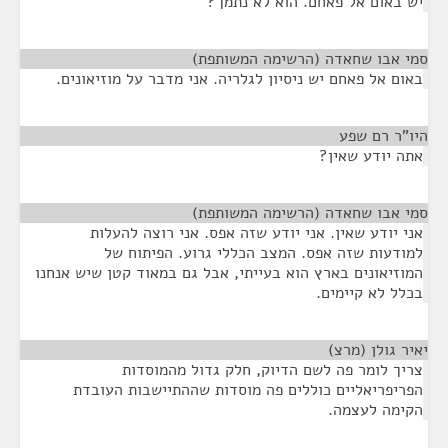
יש באום אל פאחם. הוא לא נתמך?
סמי אבו שחאדה (הרשימה המשותפת)
¶
באום אל פאחם יש ניסיון לגלריה. אני מדבר על מוזיאונים.
היו"ר רם שפע
¶
אתה יודע שאין?
סמי אבו שחאדה (הרשימה המשותפת)
¶
אני יודע שאין. אני יודע שזה אפס. אני רוצה להעלות
למודעות שזה אפס. המצב הכללי גרוע. הפיתוח של
המוזיאונים בארץ הוא בעייתי, אבל גם במאוד קטן שיש אנחנו
בכלל לא קיימים.
יאיר גולן (מרצ)
¶
צריך לומר פה לשם הדיוק, חלק גדול מהמוסדות
הפריפריאליים כוללים פה מוסדות שההתיישבות העובדת
הקימה לעצמה.