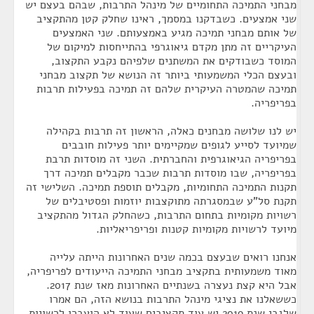
מבחני התמיכה התחומיים של מינהל התרבות, שבהם בעצם יש
שני אמצעים. כשבדקנו במסמך, ראינו שחלק קטן מהתקציב
של אותם מבחני תמיכה מגיע באמצעותם. שני האמצעים
העיקריים זה מתן מקדם גיאוגרפי בהתייחסות למיקום של
המוסד כשבודקים את המשתנים שלפיהם נקבע התקצוב,
ובעצם הכלי המשמעותי ביותר זה הנושא של תקצוב מבחני
תמיכה שהמטרה העיקרית שלהם זה תמיכה בפעילות תרבות
בפריפריה.
יש לנו שלושה מבחנים כאלה, הראשון זה תרבות בקהילה
שמיועד לסייע לגופים שמקיימים יותר פעילות חובבים
בפריפריה הגיאוגרפית והחברתית. השני זה מוסדות תרבת
בפריפריה, שבו מוסדות תרבות שכבר מקבלים תמיכה דרך
תקנות התמיכה התחומיות, מקבלים תוספת תמיכה. השלישי זה
תקנת סל"ע שבמסגרתה מתוקצבות יוזמות ופסטיבלים של
רשויות מקומיות בתחום התרבות, כשהחלק הגדול מהתקציב
מיועד לרשויות מקומיות קטנות ופריפריאליות.
אנחנו רואים שבעצם בכמה שנים האחרונות הייתה עלייה
מאוד משמעותית בתקציב מבחני התמיכה הייעודים לפריפריה,
אבל היא קצת נעצרה בשנתיים האחרונות מאז שנת 2017.
כששאלנו את נציגי מינהל התרבות בנושא הזה, הם אמרו
שלגבי שנת 2019 יש עוד תקציבים שעוד לא הועברו לרשויות