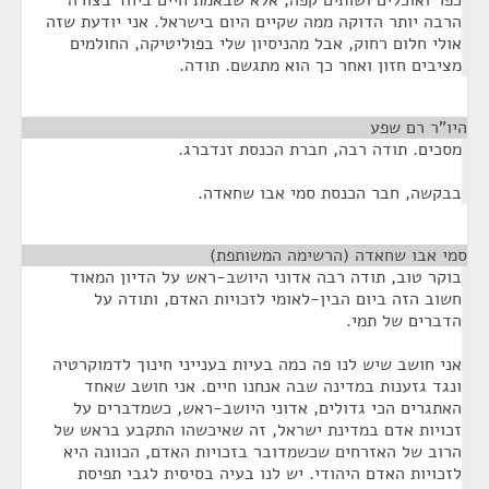
כפר ואוכלים ושותים קפה, אלא שבאמת חיים ביחד בצורה
הרבה יותר הדוקה ממה שקיים היום בישראל. אני יודעת שזה
אולי חלום רחוק, אבל מהניסיון שלי בפוליטיקה, החולמים
מציבים חזון ואחר כך הוא מתגשם. תודה.
היו"ר רם שפע
¶
מסכים. תודה רבה, חברת הכנסת זנדברג.
בבקשה, חבר הכנסת סמי אבו שחאדה.
סמי אבו שחאדה (הרשימה המשותפת)
¶
בוקר טוב, תודה רבה אדוני היושב-ראש על הדיון המאוד
חשוב הזה ביום הבין-לאומי לזכויות האדם, ותודה על
הדברים של תמי.
אני חושב שיש לנו פה כמה בעיות בענייני חינוך לדמוקרטיה
ונגד גזענות במדינה שבה אנחנו חיים. אני חושב שאחד
האתגרים הכי גדולים, אדוני היושב-ראש, כשמדברים על
זכויות אדם במדינת ישראל, זה שאיכשהו התקבע בראש של
הרוב של האזרחים שכשמדובר בזכויות האדם, הכוונה היא
לזכויות האדם היהודי. יש לנו בעיה בסיסית לגבי תפיסת