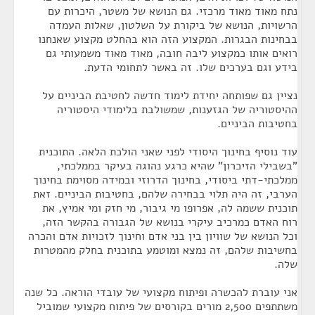
נתח מאוד מאוד מרכזי. גם הנושא של משטר, היכרות עם
הרשויות, הנושא של ביקורת על השלטון, שאלות העמדה
בבחינות הבגרות. המקצוע הזה הוא בהחלט מקצוע שאנחנו
רואים אותו כמקצוע ליבה חובה, מאוד מאוד משמעותי גם
בידע וגם בערכים שלו. זה באשר לתחומי הדעת.
נציין גם שפותחה יחידת לימוד חדשה לחטיבת הביניים על
ההיסטוריה של הגזענות, שמשולבת בלימודי היסטוריה
בחטיבות הביניים.
עוד נוסיף בחינוך היסודי לפני שאני הולכת הלאה. התוכנית
"בשבילי הזיכרון" שהיא כרגע נהוגה בעיקר בממלכתי,
ממלכתי-דתי ביסודי, בחינוך הדרוזי ובמידה מסוימת בחינוך
הערבי, זה היה תלוי בבחירה שלהם, בחטיבות הביניים. זאת
תוכנית ששמה לה, אפרופו מי גיבור, מי חזק ומי אמיץ, את
רוח האדם כמרכיב עיקרי בנושא של הגבורה בהקשר הזה,
וכל הנושא של שוויון בין בני אדם וחינוך לזכויות אדם והכרה
בחשיבות שלהם, זה נמצא ומוטמע בתוכנית בחלק מהמטרות
שלה.
אני עוברת להכשרה ופיתוח מקצועי של עובדי הוראה. כל שנה
משתתפים 2,500 מורים בקורסים של פיתוח מקצועי שמוביל