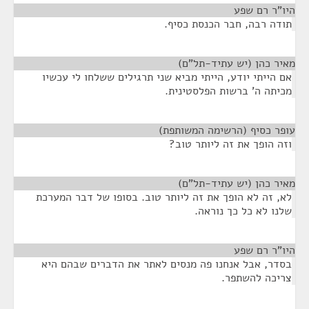
היו"ר רם שפע
¶
תודה רבה, חבר הכנסת כסיף.
מאיר כהן (יש עתיד-תל"ם)
¶
אם הייתי יודע, הייתי מביא שני תרגילים ששלחו לי עכשיו
מכיתה ה' ברשות הפלסטינית.
עופר כסיף (הרשימה המשותפת)
¶
וזה הופך את זה ליותר טוב?
מאיר כהן (יש עתיד-תל"ם)
¶
לא, זה לא הופך את זה ליותר טוב. בסופו של דבר המערכת
שלנו לא כל כך נוראה.
היו"ר רם שפע
¶
בסדר, אבל אנחנו פה מנסים לאתר את הדברים שבהם היא
צריכה להשתפר.