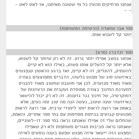
אנחנו מרחיקים מהעין כל מי ששונה מאיתנו, אז לאט לאט -
- -
סמי אבו שחאדה (הרשימה המשותפת)
¶
יותר קל לשנוא אותו.
תמר זנדברג (מרצ)
¶
אנחנו במצב אפילו יותר גרוע. זה לא רק שיותר קל לשנוא,
אלא יותר קל להעלים אותו פשוט, כאילו הוא לא קיים.
להשתיק, להעלים, זה לא קיים, ואז ברגע הראשון שנפגשים
באיזשהו סוג של מפגש כלשהו, הדברים מתפוצצים בצורה
מאוד מאוד מכוערת. לכן אני חושבת שחשוב מאוד להכניס
למערכת החינוך בצורה ממוסדת ועקבית את הרעיונות של
דמוקרטיה, של חינוך נגד גזענות. זה לא רק יכול להישאר
כאיזושהי שעה שטוב, נעשה הנה מה טוב ומה נעים, אלא
באמת אני רוצה לראות יותר לימודי ערבית. אני רוצה לראות
מפגשים קבועים בכיתות מסוימות עם בתי ספר אחרים, והאמת,
שהחלום שלי זה אפילו שאנחנו נראה בתי ספר דו-לשוניים,
שאנחנו נראה סביבות מגורים משותפות ולא רק שאפילו
המפגש הזה יישאר איזה מפגש שפעם בשנה נוסעים לאיזה