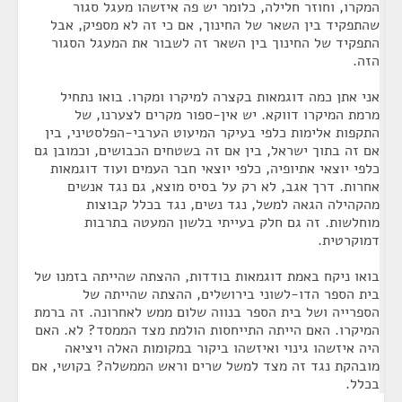
המקרו, וחוזר חלילה, כלומר יש פה איזשהו מעגל סגור
שהתפקיד בין השאר של החינוך, אם כי זה לא מספיק, אבל
התפקיד של החינוך בין השאר זה לשבור את המעגל הסגור
הזה.
אני אתן כמה דוגמאות בקצרה למיקרו ומקרו. בואו נתחיל
מרמת המיקרו דווקא. יש אין-ספור מקרים לצערנו, של
התקפות אלימות כלפי בעיקר המיעוט הערבי-הפלסטיני, בין
אם זה בתוך ישראל, בין אם זה בשטחים הכבושים, וכמובן גם
כלפי יוצאי אתיופיה, כלפי יוצאי חבר העמים ועוד דוגמאות
אחרות. דרך אגב, לא רק על בסיס מוצא, גם נגד אנשים
מהקהילה הגאה למשל, נגד נשים, נגד בכלל קבוצות
מוחלשות. זה גם חלק בעייתי בלשון המעטה בתרבות
דמוקרטית.
בואו ניקח באמת דוגמאות בודדות, ההצתה שהייתה בזמנו של
בית הספר הדו-לשוני בירושלים, ההצתה שהייתה של
הספרייה ושל בית הספר בנווה שלום ממש לאחרונה. זה ברמת
המיקרו. האם הייתה התייחסות הולמת מצד הממסד? לא. האם
היה איזשהו גינוי ואיזשהו ביקור במקומות האלה ויציאה
מובהקת נגד זה מצד למשל שרים וראש הממשלה? בקושי, אם
בכלל.