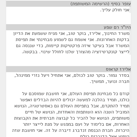
עופר כסיף (הרשימה המשותפת)
¶
אני חולק עליך.
היו"ר רם שפע
¶
משרד החינוך, אלירז, בוקר טוב, אני מניח ששמעת את הדיון
בדקות האחרונות. אני אשמח גם לשמוע מבחינתי את תפיסת
המשרד אבל בעיקר איזה פרקטיקות קיימות, כדי שננסה גם
לייצר קונקרטיזציה מהצורך שלנו לחולל שינוי. בבקשה.
אלירז קראוס
¶
בסדר גמור. בוקר טוב לכולם, אני אתחיל ויעל נזרי ממינהל,
חברה ונוער, תמשיך.
קודם כל מבחינת תפיסת העולם, אני חושבת שמוסכם על
כולנו, תמיד בהלכה למעשה יכולים להיות הבדלים ואפשר
תמיד להתקדם, אבל בתפיסת העולם גם כאסטרטגיה, הנושא
המוביל השנה הוא השותפות והאחדות, הנושא של חיים
משותפים, הנושא של להכיר כל קבוצה חברתית את הקבוצות
האחרות, אם בלימוד על ועם במפגש על מנת לייצר יותר
היכרות. חברת הכנסת זנדברג דיברה על זה. אני חושבת שזה
הופיע אצל הדוברים כולם.