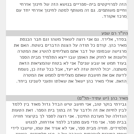
הזה לפרויקטים בית-ספריים בנושא הזה של חינוך אזרחי
וחיים משותפים. גם זה משותף למטה לחינוך אזרחי יחד עם
מרכז אקורד.
היו"ר רם שפע
¶
בסדר, אלירז. גם אני רוצה לשאול משהו וגם חבר הכנסת
מאיר כהן. קודם כל תודה על הצגת הדברים בשטח. האם את
מרגישה שבסופו של דבר אתם מצליחים להשיג את המטרה
ולשנות או לחזק את האופן שבו ייצא התלמיד מבית הספר
בעוד חמש או שבע שנים? אני לא בטוח שהמציאות הזאת
משתנה. יכול להיות שזה לא יעד, אבל ככל שזה כן, נשמח
לדעת אם את חושבת שאתם מצליחים לממש את המטרה
הזאת. אולי מאיר כהן ישאל את שאלתו ותעני לשנינו ביחד.
מאיר כהן (יש עתיד-תל"ם)
¶
גבירתי בוקר טוב, אני חושב שיש הבדל גדול מאוד בין ללמד
לבין לחיות את זה ולדבר על זה בתוך בית הספר. זאת הטעות
הגדולה של מערכת החינוך. אני רוצה לספר לך בקיצור חוויה
בבית ספר. אני מדי פעם מתנדב ללמד אזרחות, לפגוש
תלמידים. חוויה מבית ספר, אני לא אגיד את שמו, שישבו לידי