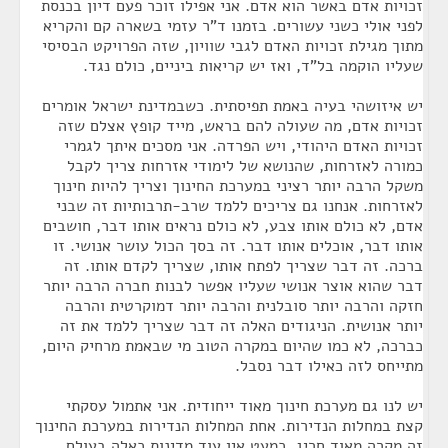
זכויות אדם באשר הוא אדם. אני אפילו זוכר פעם דיון בכנסת
לפני אולי כשני עשורים. בזמנו ד"ר עזמי בשארה קם והקריא
מתוך מגילת זכויות האדם לגבי שוויון, שזה הפרויקט הבסיסי
שעליו הוקמה בל"ד, ואז יש קריאות ביניים, כולם נגד.
יש איזושהי בעיה באמת תפיסתית. כשבמדינת ישראל אומרים
זכויות אדם, מה שעולה להם בראש, מייד קופץ אצלם שזה
זכויות האדם היהודי, ויש הפרדה. אני מסכים איתך לגמרי
כמורה לאזרחות, שהנושא של לימודי אזרחות צריך לקבל
משקל הרבה יותר רציני במערכת החינוך וצריך להיות חינוך
לאזרחות. אנחנו גם צריכים ללמד שרב-תרבותיות זה שבני
אדם, לא כולם אותו צבע, לא כולם נראים אותו דבר, חושבים
אותו דבר, אוכלים אותו דבר. זה בסך הכול עושר אנושי. זו
ברכה. זה דבר שצריך לפתח אותו, שצריך לקדם אותו. זה
דבר שהוא אוצר אנושי שעליו אפשר לבנות חברה הרבה יותר
חזקה והרבה יותר סובלנית והרבה יותר דמוקרטית והרבה
יותר אנושית. הניגודים האלה זה דבר שצריך ללמד את זה
כברכה, לא כמו שהיום במקרה הטוב מי שבאמת מרחיק היום,
מתייחס לזה כאילו דבר נסבל.
יש לנו גם מערכת חינוך מאוד ייחודית. אני אתמול עסקתי
קצת במחלות הנדירות. אחת המחלות הנדירות במערכת החינוך
זה מקרה מאוד חריג. כמעט אין עוד מדינות כאלה בעולם