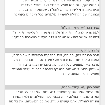
גם כן עוסק בנושא של זכויות אדם על פי הגישה של
ז'בוטינסקי, וגם הוא מופץ ליסודי ועל-יסודי בעברית
ובערבית, ודף לימוד שהוא לחמ"ד, שעוסק יותר בזכות
ובחובה של הקהילה להעמיד מלמדים לכל הילדים בקהילה.
מאיר כהן (יש עתיד-תל"ם)
¶
למה צריך לחמ"ד דף אחד ולזה דף אחד ולשלישי דף אחד?
למה אי אפשר להוציא משהו שבזה העניין במערכת החינוך?
אלירז קראוס
¶
חבר הכנסת כהן, סליחה, שני החלקים הראשונים של מט"ח,
האגודה לזכויות האדם והמטה לחינוך אזרחי והחומרים של
מרכז בגין מופצים לכל המערכת בעברית ובערבית. הדף
שעוסק בלימוד משניות הוא דף שנכתב לחמ"ד עבור החמ"ד
ומופץ כחלק מאותה ערכה.
מאיר כהן (יש עתיד-תל"ם)
¶
אני הייתי שמח שהדף שעוסק במשניות ושמדבר על חביב
האדם שנברא בצלם, יהיה בבתי ספר החילוניים ולא תשמרו
את זה לחמ"ד. אתם עושים טעות. את כל המשניות, את כל מה