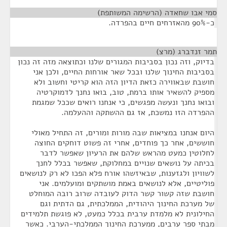
סמי אבו שחאדה (הרשימה המשותפת)
¶
כ-90% מהאזרחים חיים בהפרדה.
תמר זנדברג (מרצ)
¶
בדיוק, וזה נכון בסביבות המגורים שלנו וכתוצאה מזה זה נכון
בסביבות החינוך שלנו ובכל שאר אורחות החיים, ולכן אני
חושבת שבאווירה כזאת הדיון הזה הוא קריטי וחשוב ולא
מספיק להשאיר אותו ברמת, טוב, בואו נחנך לדמוקרטיה
ובואו נחנך ונעשה מפגשים, כי אנחנו רואים שככל שמגמת
ההפרדה הזו נמשכת, אז גם ההשתקה וההעלמה.
היום אנחנו במציאות שבה מורות ומורים, זה התחיל מאולי
חוששים, אחר כך פוחדים, אחרי זה פשוט דוחקים החוצה
לחלוטין כמעט מהראש שלהם את הרעיון שאפשר לדבר
בכיתה על נושאים שנויים במחלוקת, שאפשר בכלל לחנך
לשוויון ולגזענות, שבאיזשהו אורח פלא הפכו לא רק לנושאים
פוליטיים, אלא לנושאים באמת מושתקים ומועלמים. אני
חושבת שזה קשור קשר הדוק לעובדה שרוב רובה המוחלט
של מערכת החינוך היהודית, הממלכתית, גם הדתית וגם
החילונית לא מלמדת ערבית בכלל כמעט, לא פוגשת תלמידים
מבתי ספר ערבים, ממערכת החינוך הממלכתי-הערבי. כאשר