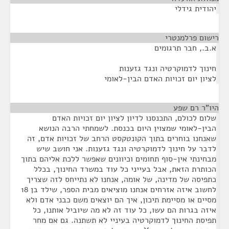
יהודית גידלי
רישום פרלמנטרי
¶
א.ב., חבר תרגומים
חינוך לדמוקרטיה ונגד גזענות
לציון יום זכויות האדם הבין-לאומי
היו"ר רם שפע
¶
שלום לכולם, התכנסנו לדיון לציון יום זכויות האדם
הבין-לאומי שמצוין היום בכנסת. לשמחתי הרבה הנושא
שאנחנו בוחרים בתוך הקונטקסט הרחב של זכויות אדם, זה
לדבר על חינוך לדמוקרטיה ונגד גזענות. אני חושב שיש
מבחינתי אין-סוף תחומים וכיוונים שאפשר ללכת אליהם בתוך
הכותרת הזאת, אבל בעייני כל עוד במשרד החינוך, בכלל
כתפיסה של מדינה, של אומה, אנחנו לא נתייחס לזה שצריך
לחשוב איזה אזרחים אנחנו מוציאים מבית הספר, שילד בן 18
מסיים או מסיימת תיכון, איך הם יוצאים משם כבני אדם ולא
איזה בגרות הם עשו, כל עוד זה לא מה שיוביל אותנו, כל
תפיסת החינוך לדמוקרטיה בעיניי לא תשתנה. גם אם מחר