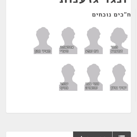
ח"כים נוכחים
תמר
אוסאמה
זנדברג
רם שפע
סעדי
מאיר כהן
סמי אבו
עופר
יאיר גולן
שחאדה
כסיף