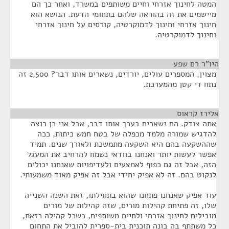
המטה לחינוך אזרחי וחיים משותפים במשרד, ואחר כך הם
מיישמים את זה בהוראה שלהם בתחומי הדעת. הנושא הוא
חינוך אזרחי וחינוך לדמוקרטיה, קורסים על חינוך אזרחי
וחינוך לדמוקרטיה.
היו"ר רם שפע
¶
מצוין. המספרים עולים, יורדים, נשארים אותו דבר? 2,500 זה
נתח די קטן מהמערכת.
אלירז קראוס
¶
אתה צודק. הם נשארים בערך אותו דבר, אבל אני כן רוצה
להדגיש שמורה מלמד מכפלה של בטח חמש כיתות, ככה
שההשקעה בהם היא השקעה מתמשכת ולאורך שנים. תמיד
אפשר לעשות יותר ואנחנו בוודאי נשמח להרחיב את המעגל
הזה, אבל זה גם כפוף לאמצעים ולעדיפויות שאנחנו יכולים
לנקוט בהם. זה לא אפיק יחידי אבל זה אפיק מאוד משמעותי.
עוד אפיק שאנחנו פתחנו שהוא בתחילתו, זאת השנה השנייה
שלו, זה פתיחת קהילות מורים, שזה קהילות של מורים
מובילים לחינוך אזרחי ולחיים משותפים, כשכל קהילה כזאת,
כל משתתף בה בונה תוכנית בית-ספרית להוביל את התחום