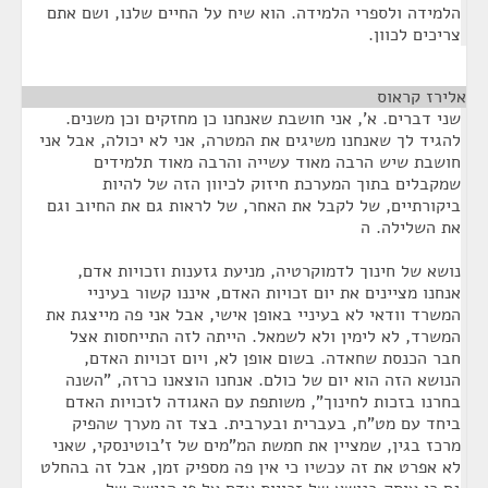
הלמידה ולספרי הלמידה. הוא שיח על החיים שלנו, ושם אתם
צריכים לכוון.
אלירז קראוס
¶
שני דברים. א', אני חושבת שאנחנו כן מחזקים וכן משנים.
להגיד לך שאנחנו משיגים את המטרה, אני לא יכולה, אבל אני
חושבת שיש הרבה מאוד עשייה והרבה מאוד תלמידים
שמקבלים בתוך המערכת חיזוק לכיוון הזה של להיות
ביקורתיים, של לקבל את האחר, של לראות גם את החיוב וגם
את השלילה. ה
נושא של חינוך לדמוקרטיה, מניעת גזענות וזכויות אדם,
אנחנו מציינים את יום זכויות האדם, איננו קשור בעיניי
המשרד וודאי לא בעיניי באופן אישי, אבל אני פה מייצגת את
המשרד, לא לימין ולא לשמאל. הייתה לזה התייחסות אצל
חבר הכנסת שחאדה. בשום אופן לא, ויום זכויות האדם,
הנושא הזה הוא יום של כולם. אנחנו הוצאנו כרזה, "השנה
בחרנו בזכות לחינוך", משותפת עם האגודה לזכויות האדם
ביחד עם מט"ח, בעברית ובערבית. בצד זה מערך שהפיק
מרכז בגין, שמציין את חמשת המ"מים של ז'בוטינסקי, שאני
לא אפרט את זה עכשיו כי אין פה מספיק זמן, אבל זה בהחלט