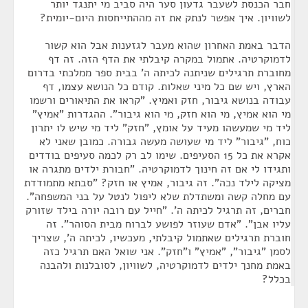
חבר הכנסת לשעבר גדעון סער היה סביב מי יתנגד יותר
לשוויון. איך אפשר לנתק את זה מההתייחסות היום-יומית?
הדבר באמת האחרון שהוא מעבר לגזענות אבל הוא קשור
לדמוקרטיה. אתמול במקרה קיבלתי את הדף הזה. זה דף
מחוברת תרגילים שניתנה לכיתה ה' בבית ספר ממלכתי בדרום
הארץ, ויש שם כל מיני שאלות. קודם כל הנושא עצמו, דף
עבודה בנושא גיבור, חזק ואמיץ. "קראו את התיאורים ורשמו
מי הוא אמיץ, מי הוא חזק, מי הוא גיבור". ההגדרות "אמיץ"
ליד מי שמעשהו מעיד על אומץ, "חזק" ליד מי שיש לו יתרון
כוח, "גיבור" ליד מי שעושה מעשה גבורה. כמובן שאני לא
אקרא את כל 15 הסעיפים. שימו לב רק לכמה סעיפים בודדים
ותגידו לי אם זה חינוך לדמוקרטיה. "חבורת ילדים מתגרה או
מציקה לילד נכה". זה גיבור, אמיץ או חזק? "סבתא מתמודדת
עם מחלה קשה ומשתדלת שלא ליפול לנטל על בני המשפחה".
חברים, זה תרגיל לכיתה ה'. "חייל עם רובה יורה בילד שזורק
עליו אבן". "אדם שעוזר לפושע לברוח מבית הסוהר". זה
חוברת תרגילים שאתמול קיבלתי, מעכשיו, לכיתה ה', שצריך
לסמן "גיבור", "אמיץ" ו"חזק". אני שואל האם תרגיל כזה
באמת מחנך ילדים לדמוקרטיה, לשוויון, לסובלנות ולהבנה
בכלל?