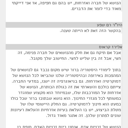
הנושא של חברה ואזרחות, יש בהם גם חפיפה, אז אני דייקתי
מאוד כדי לומר את הדברים.
היו"ר רם שפע
¶
בהקשר הזה זאת לא הייתה טענה.
אלירז קראוס
¶
אבל אם תיקח גם את חלק מהנושאים של חברה פנימה, זה
חצי, אבל זה בין שליש לחצי. החישוב שלך מקובל.
בתוך לימודי היסטוריה ברור שיש מקום נכבד גם לנושאים של
המהפכות באירופה ובהיסטוריה שלנו שהביאו לכל הנושא של
דמוקרטיה ואזרחות. גם בגיאוגרפיה זה ישנו, במדעי החברה.
צייתם כולכם והשארתי את זה כגולת הכותרת, הנושא של
אזרחות על המורכבות שלו, שבמיוחד הוא מקצוע שמוגדר
כמשותף לכל מגזרי החינוך. הוא נושא שבתוכו ברור שכל כולו
כמעט הוא חינוך לדמוקרטיה. גם החלק היישומי שלו של
מטלת הביצוע, יש בו העלאת בעיות אזרחיות והעלאת רעיונות
שונים לפתרון שלהן. זה אתגר מאוד גדול.
הנושא של זכויות אדם, אנחנו ביום זכויות האדם, תופס בו