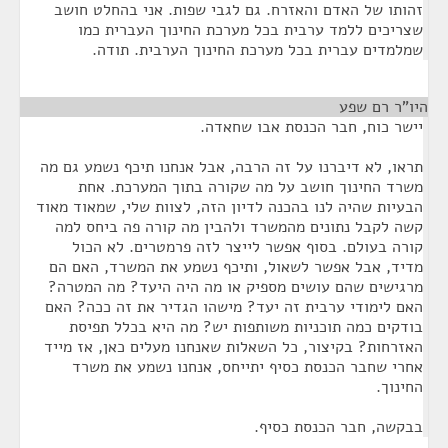
זהותו של האדם והאזרח. גם לגבי שפות. אני בהחלט חושב
שצריכים ללמד ערבית בכל מערכת החינוך העברית כמו
שמלמדים עברית בכל מערכת החינוך הערבית. תודה.
היו"ר רם שפע
¶
יישר כוח, חבר הכנסת אבו שחאדה.
תראו, לא דיברנו על זה הרבה, אבל אנחנו תיכף נשמע גם מה
משרד החינוך חושב על מה שקורה בתוך המערכת. אחת
הבעיות שהיה לנו בהכנה לדיון הזה, לצוות שלי, שמאוד מאוד
קשה לקבל נתונים מהמשרד ולהבין מה קורה פה ביחס למה
קורה בעולם. בסוף אפשר לייצר לזה פרמטרים. לא הכול
מדיד, אבל אפשר לשאול, ותיכף נשמע את המשרד, האם הם
מרגישים שהם עושים מספיק או מה היה היעד? מה המטרה?
האם לימודי ערבית זה יעד? מישהו הגדיר את זה ככה? האם
בודקים כמה תוכניות משותפות יש? מה היא בכלל תפיסת
האזרחות? בקיצור, כל השאלות שאנחנו מעלים כאן, אז מייד
אחרי שחבר הכנסת כסיף יתייחס, אנחנו נשמע את משרד
החינוך.
בבקשה, חבר הכנסת כסיף.