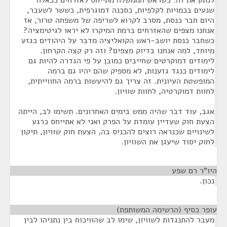
לנתק את זה. כשראש הממשלה מתייחס לאזרחים ככאלה
שנעים בכמויות לקלפיות, כסכנה דמוגרפית, כששר לשעבר,
היום חבר כנסת, מסרב לקרוא לשריפה של משפחה טרור, אז
אנחנו מצפים שהאזרחים ברמת המיקרו לא יראו לגיטימציה?
כשחבר כנסת יושב-ראש הקואליציה מדבר על היהודים כגזע
מיוחד, למה אנחנו בדיוק מצפים? וזה רק קצה הקרחון.
לימודים דמוקרטים שחייבים כמובן על פי הגדרה להיות גם
לימודים כנגד גזענות, לא מספיק שהם יהיו גם ברמה
המופשטת העיונית. זה צריך גם להיעשות ברמה החווייתית,
לחוות דמוקרטיה, לחוות שוויון.
אגב, עוד דבר שהיה ממש בימים האחרונים. תשימו לב, הייתה
הצעת חוק שעדיין עומדת על הפרק ואני לא אתייחס כרגע
לשינויים שכנראה רוצים להכניס בה, הצעת חוק שוויון, תיקון
לחוק יסוד שיעגן את השוויון.
היו"ר רם שפע
¶
נכון.
עופר כסיף (הרשימה המשותפת)
¶
מעבר להתנגדות לשוויון, שימו לב שהוויכוח בין נתניהו לבין