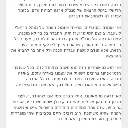
רבות. ראינו רק בשבוע שעבר במערכת החינוך, בית הספר
הריאלי ביטל הרצאה של מנכ"ל ארגון זכויות אדם, כלומר
אפילו לא לשמוע את הדברים.
אני אומרת בסוגריים, קראתי אתמול מאמר של מנהל הריאלי
לשעבר. בעצם הטיעון שלו היה, החברה כל כך לא מוכנה.
עצם ההבאה של מנכ"ל ארגון זכויות אדם לתיכון, מעורר כל
כך סערה בבית הספר, שבאמת עדיף לא לקיים אותו לעת
הזאת, אלא קודם לעשות עבודת הכנה ורק אחר כך להביא את
ההרצאה.
אני חושבת שהדיון הזה הוא חשוב במיוחד לזה. ככל שעובר
הזמן אנחנו צריכים לשאול את עצמנו באיזה עולם, באיזה
חברה, באיזה מערכת חינוך כולנו חיים. בכלל החברה
הישראלית היא מאוד מאוד מופרדת, היא מאוד סגרגטיבית.
לא יודעת מי מאיתנו, אולי חברנו סמי אבו שחאדה, שלפני
הדיון היה כאן צלילים מהמחזר קזבלן שמתרחש ביפו, אז סמי
גר ביפו, שזה אחד המקומות היחידים בישראל שיש איזושהי
רקמה שהיא משותפת. רוב רובינו חיים בסביבות שהן מופרדות
לחלוטין, מערכת החינוך היא נפרדת.