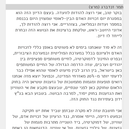
תמר זנדברג (מרצ)
¶
בוקר טוב, אני רוצה להודות לוועדה. בעצם הדיון הזה הוא
במסגרת יום זכויות האדם הבין-לאומי שמצוין היום בכנסת
במספר ועדות ובמליאה, בצוהריים. אני רוצה להודות לך,
אדוני היושב-ראש, שלקחת ברצינות את הנושא הזה ובחרת
לייחד לו דיון.
זה לא סוד שאנחנו בימים לא פשוטים באופן כללי לזכויות
האדם ולציונם בכלל במערכת הפוליטית ובמערכת הציבורית,
ובפרט החינוך לדמוקרטיה, לחיים משותפים ספציפית בין
יהודים וערבים, שזה הדרמה הגדולה של החיים המשותפים
כאן בישראל, בין הרוב לבין מיעוט לאומי שהוא אפילו כבר
לדעתי יותר מ-20% מאזרחי המדינה, וכפועל יוצא מזה אנחנו
רואים תופעות ומגמות מתמשכות של גזענות ששיאן היה בחוק
הלאום שחוקק כאן לפני שנתיים, שבעצם מקבע את אי השוויון
ואת הגזענות בחוק יסוד, למרבה הבושה. בשבוע הבא בג"ץ
ידון בעתירות נגד החוק הזה.
אני חושבת שזה לא מקרה שבזמן שביד אחת יש חקיקה
וכמעט רדיפה, הייתי אומרת, נגד הרעיון של זכויות אדם, של
שוויון, של דמוקרטיה, ביד השנייה מתרבות מגמות של
גזענות, של גילויי גזענות, של אי שוויון. הדוגמאות הן באמת