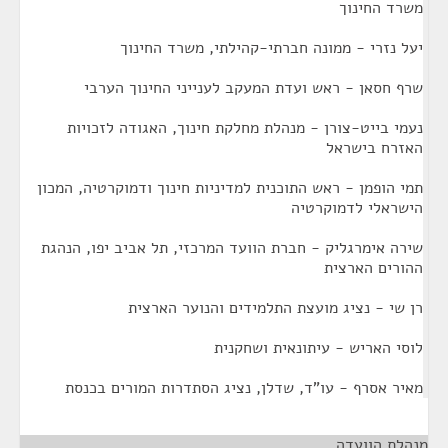
משרד החינוך
יעל נזרי - ממונה חברתי-קהילתי, משרד החינוך
שרף חסאן - ראש ועדת המעקב לענייני החינוך הערבי
נעמי בייט-צורן - מנהלת מחלקת חינוך, האגודה לזכויות
האזרח בישראל
תמי הופמן - ראש התוכנית למדיניות חינוך ודמוקרטיה, המכון
הישראלי לדמוקרטיה
שירה אימרגליק - חברת הוועד המרכזי, תל אביב יפו, הנהגת
ההורים הארצית
רן שי - נציג מועצת התלמידים והנוער הארצית
לוסי האריש - עיתונאית ושחקנית
מאיר אסרף - עו"ד, שדלן, נציג הסתדרות המורים בכנסת
מנהלת הוועדה
¶