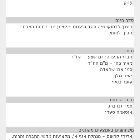
9:13
סדר היום
חינוך לדמוקרטיה ונגד גזענות - לציון יום זכויות האדם
הבין-לאומי
נכחו
¶
חברי הוועדה: רם שפע – היו"ר
מאיר כהן – מ"מ היו"ר
סמי אבו שחאדה
יאיר גולן
עופר כסיף
חברי הכנסת
¶
תמר זנדברג
אוסאמה סעדי
משתתפים באמצעים מקוונים
¶
אלירז קראוס - מנהלת אגף א', מקצועות מדעי החברה והרוח,