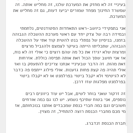
בעיניי זה לא מחזק את המערכת שלנו, זה מחליש אותה. זה
שמשרד החינוך מפחד שמורים יביעו דעות, גם זה מחליש את
המערכת.
אני בתפקידי כיושב-ראש התאחדות הסטודנטים, נלחמתי
ובמידה רבה של צדק יחד עם ראשי מערכת ההשכלה הגבוהה
בזמנו, בניסיון של נפתלי בנט להשית קוד אתי על ההשכלה
הגבוהה, שתכליתו הייתה בעיקר לצמצם ולהגביל מרצים
ומרצות שלא יגידו את כל מה שהם רוצים כי אולי זה לא נוח,
אז אני חושב שסך הכול זאת אותה תפיסה כוללת. אזרחות
זאת מהות. זה הדבר שבעיניי אנחנו צריכים להתעסק בו ואז
אולי תהיה פה קצת פחות גזענות. אולי פילוג ייתפס פה כדבר
לא לגיטימי ולא יקבל ביטוי בפרלמנט או לא יקבלו ביטוי
בפרלמנט מפלגות שזו דרכן.
זה זרקור שאני בוחר לשים, אבל יש עוד כיוונים רבים
נוספים, אני בטוח שתיכף נשמע. יש לנו גם כמה אורחים
חשובים וגם כמה חברי כנסת שמכבדים אותנו בנוכחותם, אז
מי מכם מחברי הכנסת רוצה להתחיל, זה מצוין.
חברת הכנסת זנדברג.