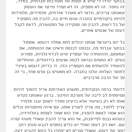
בבוקר יגידו לי שיש X שעות של מעורבות חברתית, בסדר,
זה נחמד. זה לא מספיק. זה לא תמיד מייצר את העומק
שאנחנו צריכים, וודאי לא מעורר אזרחים, תלמידים, תלמידות
להיות ביקורתיים בחברה שהם חיים בה, להבין מה התפקיד
של כל רשות, להבין מה תפקידה של התקשורת, לדעת לקבל
דעות של אנשים אחרים.
כל יום בישראל אנחנו יכולים לתת אחלה דוגמא. אתמול
בבוקר עברתי פה, נכנסנו לכנסת וראינו את ההשחתה, אם
שמעתם, וההשחרה של קמפיין שיש לכדורגלניות, ספורט
נשים. לא התאים כנראה לכמה אנשים בירושלים, שהחליטו
להשחיר ולהשחית את הקמפיין הזה. זו בדיוק דוגמא בעיניי
לחוסר הצלחה שלנו כחברה. לא מאשים בן אדם אחד, כי זה
סך של הרבה מרכיבים.
לדעתי ברמה הנקודתית, מקצוע האזרחות צריך להפוך להיות
תפיסתית לב ליבה של מערכת החינוך. ברגע שאנחנו נקדש
אותו לא רק כשיעור אלא כרעיון מסדר לאופן שבו תלמיד
צריך ללמוד, מה צריך לעניין אותו, עם איזה מיומנויות וכלים
הוא אמור לצאת להפגין, איך הוא אמור לצפות בטלוויזיה,
כשהוא נכנס לפייסבוק, אז הוא צריך להבין שאולי משהו קורה
שם. זאת רק דעתו ואולי יש כלים נוספים לגבש מגוון רחב
יותר של דעות. שאולי מורים לא יפחדו כל הזמן להביע דעה.