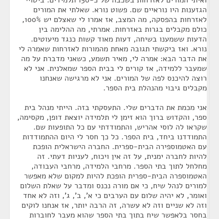
ואיתי המורים לאזרחות בשכבה של כ-150 תלמידים. ביטויי
הגזענות היו נוראיים שם. פשוט נורא. שאלתי את המורים
לאזרחות בהפסקה, מה המצב, אז אמרו לי שאצלם יש 100%,
כולם מקבלים בגרות באזרחות. אמרתי, מה ההלימה בין
הדעות ששמענו בשיחה, דעות מאוד קשות כנגד מיעוטים.
נורא. ואז ביקשתי תגובה מאחת מהמורות לאזרחות שאמרה לי
את הדבר הבא: אמרה לי, מאיר תשמע, כשאני מדברת על מה
שמעבר ללמידה, אז קורים לי בבית הספר שמאלנית. אני לא
רוצה להיכנס לפה של המורים. אני לא מרגישה שאנחנו
מקבלים גיבוי מהנהלת בית הספר.
אני מכמת את הדברים שלי. התעסקתי בזה. הייתי מנהל בית
ספר, והקדוש ברוך הוא זימן לי תלמידה יוצאת דופן, מקסימה,
שקראו לה לוסי אהריש, והתמודדתי עם כל התופעות שם.
התמודדנו ביחד, בית הספר. כל כך חסר לי היום ההתמודדות
עם האטמוספירה הבית-ספרית. החברה הישראלית הופכת
להיות לחברה ימנית, על זה אין ויכוח, לעניות דעתי. זה
מחלחל לתוך בתי הספר. מרחבי הלמידה, מרחבי העבודה,
האטמוספרה הבית-ספרית הופכת להיות למקום שלא מאפשר
למורים לנהל שיח, כי אם מורה נכנס ומדבר על שאלת השלום
ואומר, לא יהיה שלום עם הערבים כי א', ב', ג', וזה לא אחד
וזה לא שניים וזה לא עשרה, זה הרבה יותר, אז אנחנו לוקים
בחסר בלאפשר שיח בתוך בתי הספר שהוא מעבר לחוברות