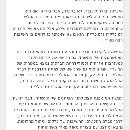
היכרות יכולה לשבור, לא בהכרח, אבל בוודאי אם היא
מתמשכת, יכולה לשבור סטריאוטיפים. המשרד בהחלט
כתפיסה שואף וחותר לזה שתהיה יותר היכרות למרות
שהמערכת כן מחולקת למגזרים שלה, אבל הנושא של היכרות
גם כללית וגם פיזית, הוא נושא שאנחנו כן רואים בו חשיבות
רבה מאוד.
הנושא של קידום סובלנות ומניעת גזענות נמצאים בתוכנית
האסטרטגית של המשרד. גם הנושא של קידום חינוך
למעורבות אזרחית ולסולידריות חברתית נמצא במטרות של
המשרד. אני אוסיף גם שהנושא של שוויון הזדמנויות לכלל
התלמידים הוא עקרון מנחה. הוא לא בדיוק מחובר לו ישירות
אבל הוא גם חשוב בתוך הקונטקסט הכללי הזה. זה היה,
היושב-ראש, התייחסות עקרונית אסטרטגית כללית.
עכשיו אני אכנס קצת לתוך הכיוונים של העשייה. דבר ראשון,
ליבת העשייה היא בתוך הכיתות בהוראה של תחומי הדעת,
החל מבית ספר יסודי, מולדת, חברה ואזרחות בתוך התוכנית
הזאת לכיתות ב' עד ד', והנושא של אזרחות, חיים וחברה,
דרכי קבלת החלטות, החשיבות של כללים, ניהול מחלוקות,
נמצא ומיוצג שם בצורה מאוד מאוד משמעותית.