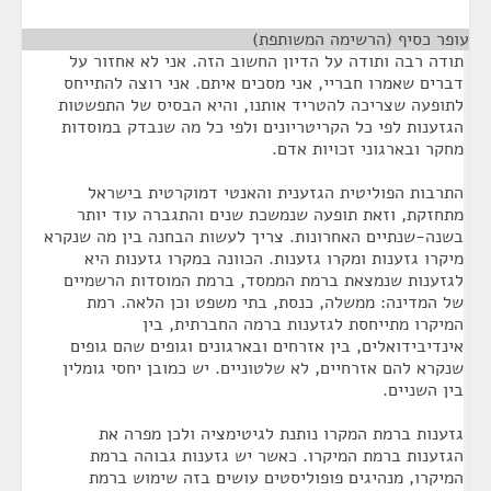
עופר כסיף (הרשימה המשותפת)
¶
תודה רבה ותודה על הדיון החשוב הזה. אני לא אחזור על
דברים שאמרו חבריי, אני מסכים איתם. אני רוצה להתייחס
לתופעה שצריכה להטריד אותנו, והיא הבסיס של התפשטות
הגזענות לפי כל הקריטריונים ולפי כל מה שנבדק במוסדות
מחקר ובארגוני זכויות אדם.
התרבות הפוליטית הגזענית והאנטי דמוקרטית בישראל
מתחזקת, וזאת תופעה שנמשכת שנים והתגברה עוד יותר
בשנה-שנתיים האחרונות. צריך לעשות הבחנה בין מה שנקרא
מיקרו גזענות ומקרו גזענות. הכוונה במקרו גזענות היא
לגזענות שנמצאת ברמת הממסד, ברמת המוסדות הרשמיים
של המדינה: ממשלה, כנסת, בתי משפט וכן הלאה. רמת
המיקרו מתייחסת לגזענות ברמה החברתית, בין
אינדיבידואלים, בין אזרחים ובארגונים וגופים שהם גופים
שנקרא להם אזרחיים, לא שלטוניים. יש כמובן יחסי גומלין
בין השניים.
גזענות ברמת המקרו נותנת לגיטימציה ולכן מפרה את
הגזענות ברמת המיקרו. כאשר יש גזענות גבוהה ברמת
המיקרו, מנהיגים פופוליסטים עושים בזה שימוש ברמת