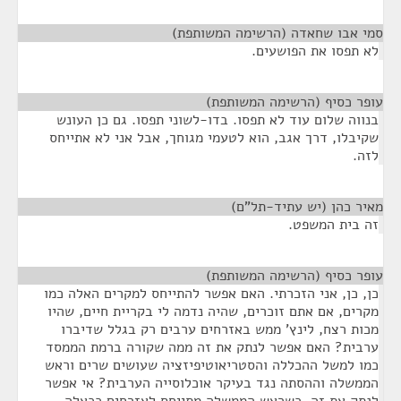
סמי אבו שחאדה (הרשימה המשותפת)
¶
לא תפסו את הפושעים.
עופר כסיף (הרשימה המשותפת)
¶
בנווה שלום עוד לא תפסו. בדו-לשוני תפסו. גם כן העונש
שקיבלו, דרך אגב, הוא לטעמי מגוחך, אבל אני לא אתייחס
לזה.
מאיר כהן (יש עתיד-תל"ם)
¶
זה בית המשפט.
עופר כסיף (הרשימה המשותפת)
¶
כן, כן, אני הזכרתי. האם אפשר להתייחס למקרים האלה כמו
מקרים, אם אתם זוכרים, שהיה נדמה לי בקריית חיים, שהיו
מכות רצח, לינץ' ממש באזרחים ערבים רק בגלל שדיברו
ערבית? האם אפשר לנתק את זה ממה שקורה ברמת הממסד
כמו למשל ההכללה והסטריאוטיפיזציה שעושים שרים וראש
הממשלה וההסתה נגד בעיקר אוכלוסייה הערבית? אי אפשר