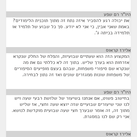
היו"ר רם שפע
¶
את יכולה רגע להסביר איזה נתח זה מתוך תוכנית הלימודים?
באמת שאני אבין, כי אני לא יודע. סך כל שבוע של תלמיד או
תלמידה בכיתה ג'.
אלירז קראוס
¶
המקצוע הזה הוא שעתיים שבועיות, והפלח של החלק שנקרא
אזרחות הוא בערך שליש. בתוך זה לא כללתי גם את מה
שנקרא שם סיפורי משפחות, שבהם בעצם מופיעים הסיפורים
של משפחות שונות ממגזרים שונים ואז זה נתון לבחירה.
היו"ר רם שפע
¶
בחישוב פשוט, אם אנחנו בשיעור של שלושת רבעי שעה ויש
לנו שני שיעורים שבועיים שזה יוצא שעה וחצי, אז שליש
מתוך זה, זה אומר שבערך חצי שעה שבועית מוקדשת לנושא.
אני רק שם לנו במסגרת.
אלירז קראוס
¶