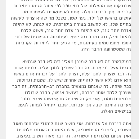
שבודקות את ההצלחה של בתי ספר לפי אחוז הגיוס ביחידות
קרביות. אין דברים כאלה. אתם לא מתארים לעצמכם מה
עושים בראשו של ילד, נער קטן, כשכל מה שהוא צריך לעשות
בחיים שלו, לא לחשוב בצורה ביקורתית, לא לנתח, לא להיות
אזרח יותר טוב, לא להיות בן אדם יותר טוב, פשוט ללכת
להיות חייל, וזה נמדד וזה יוצא בעיתונות. ההישגים של בתי
הספר מתפרסמים בעיתונות, מי הגיע יותר ליחידות הקרביות.
זה קטסטרופה הדבר הזה.
דמוקרטיה זה לא דבר שמובן מאליו וזה לא דבר שנמצא
בגנים אצל בני אדם. זה דבר שצריך לחנך עליו. זכויות אדם
זה דבר שצריך לחנך עליו, וצריך לחנך על זכויות אדם באשר
הוא אדם ללא קשר לזהויות אחרות שיש לו, קטנות וגדולות
ככל שיהיו. זה שאנחנו נמצאים בחברה רב-תרבותית, זה דבר
שצריך ללמד אותו כברכה, כעושר אנושי, כדבר שכולנו
מרוויחים ממנו, ואני מקווה שיהיה גם איזשהו שינוי בתוך
מערכת החינוך שבה אני עבדתי, שכבר יתחיל לפחות לגעת
בנושאים האלה.
אתה דיברת על אזרחות. אני חושב שגם לימודי אזרחות מאוד
חשובים, לימודי ההיסטוריה, איזו היסטוריה אנחנו מלמדים
ואיך אנחנו מלמדים היסטוריה. זה דבר מאוד חשוב בעיצוב