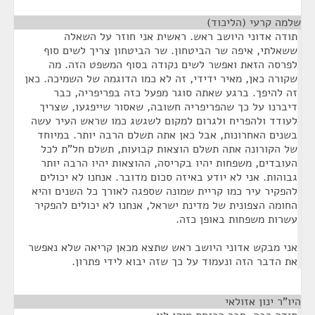
שלמה קרעי (הליכוד)
¶
תודה אדוני היושב ראש. ראשית אני חוזר על השאלה
ששאלתי, איפה שר הביטחון. שר הביטחון צריך לשים סוף
לפרסה הזאת ואפשר לשים נקודה בסוף המשפט הזה. מה
שקורה כאן, מאיר ידידי, זה לא כמו הדוגמה של השמיכה. כאן
זה להיפך. ברגע שאתה סוגר מפעל כזה בפריפריה, כבר
דיברנו על כך שהפריפריה חשובה, שאסור שייפגעו, שצריך
לעודד ולהפריח ולגרום למקום לשגשג כמו שראש העיר עשה
בשנים האחרונות, אבל כאן אתה תשלם הרבה יותר. במיוחד
של הקורונה אתה תשלם הוצאות קבועות, תשלם חל"ת לכל
העובדים, משפחות יהיו בקריסה, ההוצאות יהיו הרבה יותר
גבוהות. אני לא יודע באיזה סכום מדובר. אנחנו לא יכולים
להפקיר עיר כמו קריית שמונה שספגה לאורך כל השנים והיא
החומה הצפונית של מדינת ישראל, אנחנו לא יכולים להפקיר
עשרות משפחות באופן כזה.
אני מבקש אדוני היושב ראש שתצא מכאן קריאה שלא נאפשר
את הדבר הזה ונעמוד על כך שזה יבוא לידי פתרון.
היו"ר ינון אזולאי
¶