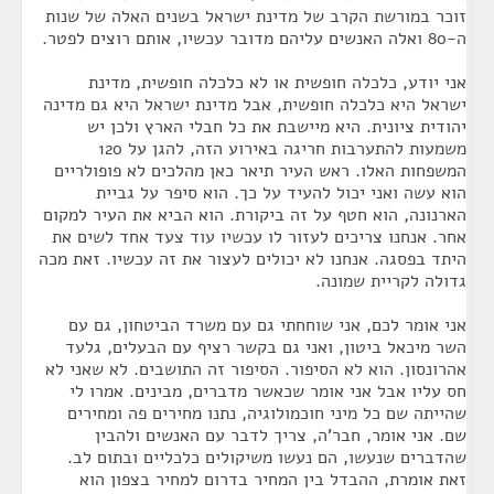
זוכר במורשת הקרב של מדינת ישראל בשנים האלה של שנות
ה-80 ואלה האנשים עליהם מדובר עכשיו, אותם רוצים לפטר.
אני יודע, כלכלה חופשית או לא כלכלה חופשית, מדינת
ישראל היא כלכלה חופשית, אבל מדינת ישראל היא גם מדינה
יהודית ציונית. היא מיישבת את כל חבלי הארץ ולכן יש
משמעות להתערבות חריגה באירוע הזה, להגן על 120
המשפחות האלו. ראש העיר תיאר כאן מהלכים לא פופולריים
הוא עשה ואני יכול להעיד על כך. הוא סיפר על גביית
הארנונה, הוא חטף על זה ביקורת. הוא הביא את העיר למקום
אחר. אנחנו צריכים לעזור לו עכשיו עוד צעד אחד לשים את
היתד בפסגה. אנחנו לא יכולים לעצור את זה עכשיו. זאת מכה
גדולה לקריית שמונה.
אני אומר לכם, אני שוחחתי גם עם משרד הביטחון, גם עם
השר מיכאל ביטון, ואני גם בקשר רציף עם הבעלים, גלעד
אהרונסון. הוא לא הסיפור. הסיפור זה התושבים. לא שאני לא
חס עליו אבל אני אומר שכאשר מדברים, מבינים. אמרו לי
שהייתה שם כל מיני חוכמולוגיה, נתנו מחירים פה ומחירים
שם. אני אומר, חבר'ה, צריך לדבר עם האנשים ולהבין
שהדברים שנעשו, הם נעשו משיקולים כלכליים ובתום לב.
זאת אומרת, ההבדל בין המחיר בדרום למחיר בצפון הוא