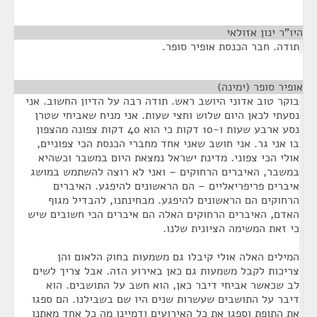
היו"ר ינון אזולאי
¶
תודה. חבר הכנסת אופיר סופר.
אופיר סופר (ימינה)
¶
בוקר טוב אדוני היושב ראש. תודה רבה על הדיון החשוב. אני
נסעתי לכאן היום שלוש וחצי שעות. אני מניח שאביחי שטרן
נסע ארבע שעות ו-10 דקות כי הוא 40 דקות צפונה מהצפון
בו אני גר. אני חושב שאני אחד מחברי הכנסת הכי צפוניים,
אולי הכי צפוני. מדינת ישראל נמצאת היום במשבר וכשהיא
במשבר, האיברים הרחוקים – ואני לא רוצה להשתמש במושג
איברים פריפריאליים – הם הראשונים להיפגע. האיברים
הרחוקים הם הראשונים להיפגע. מבחינתנו, להבדיל מגוף
האדם, האיברים הרחוקים האלה הם איברים הכי חשובים שיש
כי זאת המשימה הציונית שלנו.
המילים האלה אולי קיבלו גם משמעות בחוק הלאום והן
צריכות לקבל משמעות גם כאן באירוע הזה. אבל צריך לשים
לב שכאשר אביחי דיבר כאן, הוא חשב על התושבים. הוא
דיבר על התושבים שעשרות שנים היו שם בשבילנו. הם ספגו
את התופת וספגו את כל האירועים ודמיינו מה כל אחד מאתנו