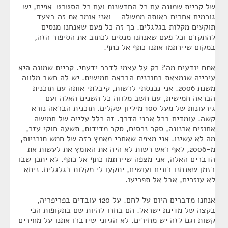
של קריית שמונה עם כל החדשנות ועם כל הסטרט-אפים, יש
גורמים אחרים באותה ממשלה – ואני אומר את זה בצעד –
תוקעים מקלות בגלגלים. כך זה כל פעם שאנחנו מנסים
להתקדם וכל פעם שאנחנו מנסים לכתוב את הסיפור הזה,
במקום שיירתמו אתנו כתף אל כתף.
אתם יודעים מה? רק על עצמי לדבר ידעתי. קריית שמונה היא
עירייה שנמצאת בתוכנית הבראה חמישית. יש לה חשב מלווה
משנת 2006. אני נכנסתי לרשות, קיבלתי אותה עם תוכנית
הבראה חמישית, עם חשב מלווה כל השנים האלה ועם
גירעונות של מעל 100 מיליון שקלים. תוכנית הבראה נורא
קשה. עומדים בכל אבני הדרך. זה כלל עלייה של חמישה
אחוזים ארנונה, סקר נכסים, סקר מדידות, תשעה חוקי עזר,
מה לא עשינו. אני מצפה שאחרי מאמץ כזה של חמש תוכניות,
מ-2006, לאף ראש רשות לא היה את האומץ את לעשות את
הדברים האלה, אני מצפה שיירתמו כתף אל כתף. לא יתכן שבו
בזמן שאנחנו בונים ועושים, יתקעו לי מקלות בגלגלים. ניחא
לא עוזרים, אבל אל תפריעו.
אנחנו מדברים היום על לחם. על 120 עובדים בפריפריה,
בקצה של מדינת ישראל. הם בחרו להיות שם בתקופות הכי
קשות וגם לזה יש מחירים. לא הגיוני שידברו אתנו על מחירים