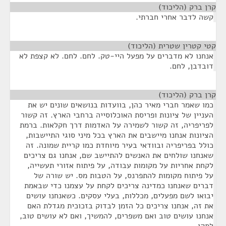
קרן ברק (הליכוד)
¶
קשה לדבר אחרי חברתי.
קטי קטרין שטרית (הליכוד)
¶
אנחנו לא מדברים על מפעל היי-טק. לחם. לחם. לא קצפת לא
דובדבן, לחם.
קרן ברק (הליכוד)
¶
כמו שאמר חברי מאיר כהן, בוועדות בנושאים שונים יש את
העניין של ציונות ופריסת האוכלוסייה ברחבי הארץ. זה קשור
לפריפריה, זה קשור לשמירה על האדמות דרך חקלאות. ברמת
הציונות אנחנו מיישבים את הארץ בכל מיני סוגי התיישבות,
כולל בפריפריה ובוודאי בעיר מיוחדת כמו קריית שמונה. זה
שאנחנו שולחים את האנשים להתיישב שם, אנחנו גם צריכים
לקחת אחריות על מקומות עבודה, על פיתוח אזורי תעשייה,
על פיתוח מקומות להתפרנס, על הטבות מס. יש שורה של
דברים שאנחנו כמדינה צריכים לקחת על עצמנו כדי שבאמת
יבואו לשם מפעלים, מכללות, בעלי עסקים. כשאנחנו עושים
את זה, אנחנו צריכים כל הזמן לבדוק בזכוכית מגדלת האם
אנחנו עושים טוב ואם משפרים, להמשיך, ואם לא עושים טוב,