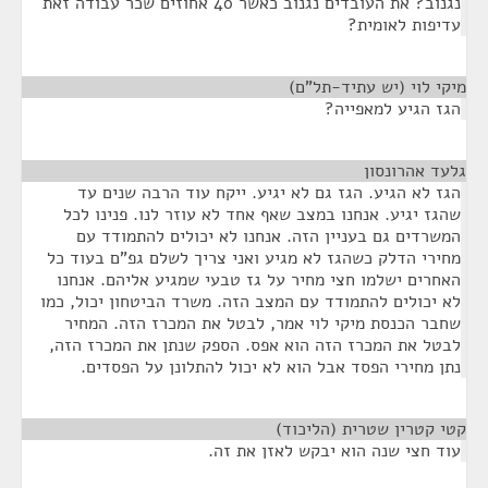
נגנוב? את העובדים נגנוב כאשר 40 אחוזים שכר עבודה זאת
עדיפות לאומית?
מיקי לוי (יש עתיד-תל"ם)
¶
הגז הגיע למאפייה?
גלעד אהרונסון
¶
הגז לא הגיע. הגז גם לא יגיע. ייקח עוד הרבה שנים עד
שהגז יגיע. אנחנו במצב שאף אחד לא עוזר לנו. פנינו לכל
המשרדים גם בעניין הזה. אנחנו לא יכולים להתמודד עם
מחירי הדלק כשהגז לא מגיע ואני צריך לשלם גפ"ם בעוד כל
האחרים ישלמו חצי מחיר על גז טבעי שמגיע אליהם. אנחנו
לא יכולים להתמודד עם המצב הזה. משרד הביטחון יכול, כמו
שחבר הכנסת מיקי לוי אמר, לבטל את המכרז הזה. המחיר
לבטל את המכרז הזה הוא אפס. הספק שנתן את המכרז הזה,
נתן מחירי הפסד אבל הוא לא יכול להתלונן על הפסדים.
קטי קטרין שטרית (הליכוד)
¶
עוד חצי שנה הוא יבקש לאזן את זה.