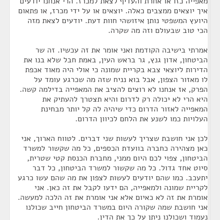
מאפייה כזו או אחרת והעדיף לצאת למכרז. הרי אנחנו יודעים
איך יוצאים ממצבים כאלה. יוצאים או על ידי מכרז, או פתאום
היועץ המשפטי נותן איזושהי חוות דעת. יודעים לצאת מזה
הכי טוב שבעולם וזה מה שקרה.
אמרתי בישיבה הקודמת ואני אומר את זה עכשיו. זה שר
הביטחון, אדון גנץ, גר בראש העין, באמת חבל שלא בנו את
הדירות ליוצאי צבא בקריית שמונה כי אולי היה מאוד אכפת
לו מאזור הצפון, אבל בוא נניח שזה מה שכרגע עומד על
הפרק, אז אנחנו לא רוצים להציב את המאפייה בדילמה קשה.
היא הרי לא יכולה רק לדרום והיא תצטרך להעתיק את
המאפייה לאזור הדרום כדי שיהיה לה קל יותר מבחינת
העלויות כמו לשנע את הלחם לכיוון הדרום.
לכן אני חושבת שצריך לעשות שני דברים. לטווח הארוך, אני
כאן מצהירה כחברה בוועדת הכספים, כל מה שקשור למשרד
הביטחון, צפוי לכם היום ממני, מחברת הכנסת קטי שטרית,
סיוט אחד גדול. כל מה שקשור למשרד הביטחון, כל דבר
יתעכב. כמו שהם יודעים לעשות לצפון את מה שהם עשו כרגע
לקריית שמונה ולמאפייה, הם ידעו לקבל את זה כאן. אני
אומרת את זה לא כאיום אלא אני אומרת את זה הלכה למעשה.
אני חושבת שמה שקורה היום במשרד הביטחון חייב שכולנו
נעמוד ושכולנו ניתן על כך את הדין.