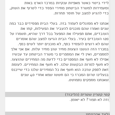
לידי ביטוי כאשר מאפיות ענקיות במרכז הארץ באות
ומעמידות למשרד הביטחון מחירי הפסד כדי לטרוף את השוק,
כדי להגיע למצב של חוסר תחרות.
אנחנו לא מסוגלים לעמוד בזה. בעלי הבית מפסידים כבר כמה
שנים ואמרו שהם מוכנים להעביר את הפעילות, קחו את
העובדים, אתם תפעילו את המפעל בכל דרך שהיא, תשמרו על
120 העובדים בעיר. בעלי הבית הגיעו למצב שהם אומרים
שהם לא רוצים להפסיד כסף, לא מוכנים יותר לשים כסף.
במכרז הזה הגשנו הצעות מחיר שהן מחיר עלות. אם אני אלך
למספרים, ואין לי את המספרים כי משרד הביטחון עד עכשיו
אפילו לא חשף את המספרים כדי לדעת מה המחירים שהוצעו.
לא חשף למרות הבקשות שלנו. לא חשף את המחירים. לעומת
זאת לספק שזכה הוא חשף את כל המחירים שלנו כדי שייכנס
בנעלינו טרום המכרז כי הם חששו שמא אחרי 40 שנים
שאנחנו מספקים נתמוטט.
קטי קטרין שטרית (הליכוד)
¶
וזה לא תפור? לא יאומן.
גלעד אהרונסון
¶