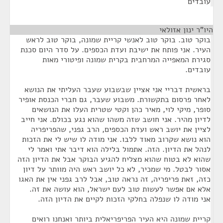
עובדים
היו"ר ינון אזולאי
¶
בוקר טוב. בוקר טוב לאנשי קריית שמונה, בוקר טוב לראש
העיר. אני פותח את ישיבת ועדת הכספים. על סדר היום סכנת
סגירת המאפייה המרחבית בקרית שמונה ופיטורי מאות
עובדים.
בראשית דבריי אני אציין שבשבוע שעבר העליתי את הנושא
לאחר פרסום בתקשורת. משבוע שעבר, גם חברי הכנסת אופיר
סופר, מיקי לוי, מאיר כהן וקטי שטרית העלו את הנושאים
לדיון מהיר. אני חושב שזה משהו שהוא נגע בכולם. אני חייב
לציין את יושב ראש ועדת הכספים, הרב גפני, שהפריפריה
הוא נושא שקרוב מאוד ללבו. אני מודה לו שיש לי את הזכות
לנהל את הדיון. הזה. אתמול בלילה הוא דיבר אתי ואמר לי
שהוא לא בטוח שהוא מצליח להגיע הבוקר אבל את הדיון הזה
אסור לבטל. מי שמכיר, לא כל יושב ראש היה מוותר על דיון
כזה, זאת פריפריה, זה נראה טוב, אבל לרב גפני אין את האגו
אלא אם אפשר לעשות טוב לעם ישראל, הוא עושה את זה.
אני מודה לו שנפלה בחלקי הזכות לקיים את הדיון הזה.
קריית שמונה היא העיר הפריפריאלית ביותר ואנחנו רואים