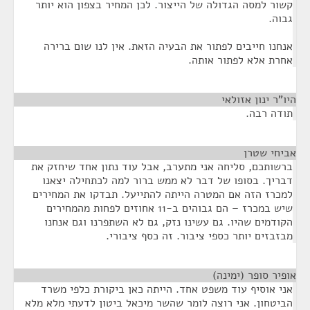
קשור למסה הגדולה של הייצור. לכן המחיר בצפון הוא יותר
גבוה.
אנחנו חייבים לפתור את הבעיה הזאת. אין לנו שום ברירה
אחרת אלא לפתור אותה.
היו"ר ינון אזולאי
¶
תודה רבה.
אביחי שטרן
¶
ברשותכם, סליחה אני מתערב, אבל עוד נתון אחד שיחזק את
דבריך. בסופו של דבר לא ממש ברור למה לכתחילה יצאנו
למכרז הזה אם המטרה הייתה להתייעל. תבדקו את המחירים
שיש במכרז – הם גבוהים ב-11 אחוזים לפחות מהמחירים
הקודמים שהיו. גם עשינו נזק, גם לא השתפרנו וגם אנחנו
מבזבזים יותר כספי ציבור. זה כסף ציבורי.
אופיר סופר (ימינה)
¶
אני אוסיף עוד משפט אחד. הייתה כאן ביקורת כלפי משרד
הביטחון. אני רוצה לומר שהשר מיכאל ביטון לדעתי מלא מלא