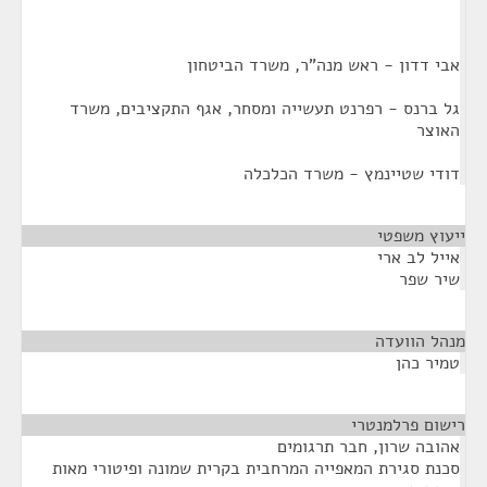
אבי דדון - ראש מנה"ר, משרד הביטחון
גל ברנס - רפרנט תעשייה ומסחר, אגף התקציבים, משרד
האוצר
דודי שטיינמץ - משרד הכלכלה
ייעוץ משפטי
¶
אייל לב ארי
שיר שפר
מנהל הוועדה
¶
טמיר כהן
רישום פרלמנטרי
¶
אהובה שרון, חבר תרגומים
סכנת סגירת המאפייה המרחבית בקרית שמונה ופיטורי מאות