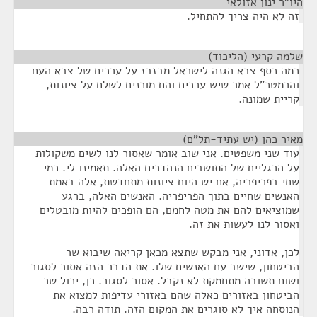
היו"ר ינון אזולאי
¶
זה לא היה צריך להתחיל.
שלמה קרעי (הליכוד)
¶
כמה כסף צבא הגנה לישראל מבזבז על ערכים של צבא העם
והרמטכ"ל אמר שיש ערכים והם מוכנים לשלם על ציונות,
קריית שמונה.
מאיר כהן (יש עתיד-תל"ם)
¶
עוד שני משפטים. אני שוב אומר שאסור לנו לשים משקולות
על הרגליים של התושבים הנהדרים האלה. תאמינו לי. כמי
שחי בפריפריה, אם יש היום ציונות מתחדשת, אלה באמת
האנשים שחיים בתוך הפריפריה. האנשים האלה, ברגע
שמוציאים להם את מטה לחמם, הם הופכים להיות מובטלים
ואסור לנו לעשות את זה.
לכן, אדוני, אני מבקש שתצא מכאן קריאה שיבוא שר
הביטחון, שישב עם האנשים שלו. את הדבר הזה אסור לסגור
ושום תשובה מתחמקת לא נקבל. אסור לסגור. כן, יכול שר
הביטחון באזורים כאלה שהם באזורי עדיפות למצוא את
הנוסחה איך לא סוגרים את המקום הזה. תודה רבה.