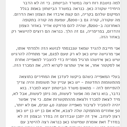
למה נושבת רוח רעה במשרד הביטחון. כי זה לא הדבר
היחידי שקורה כאן. כנראה במשרד הביטחון באמת בגלל
המיקום שלהם בקריה, הם קצת איבדו את הצפון ואת הדרום.
מה שקורה, קורה גם ב-8200, שמעת מה קורה בתקופה
האחרונה ב-8200, שהיה להם פרויקט אדיר באזור הצפון
והדרום, בפריפריה, גם זה הלך. כנראה הם רוצים להישאר רק
באזור הזה.
אני חייבת להגיד שמאז שנכנסתי לנושא הזה ולמדתי אותו,
אני מרגישה שיש כאן לא רק טעם לפגם, אני מתחילה להרגיש
שיש כאן איזשהו תרגיל מסריח כדי להעביר למאפייה אחרת
או לסקטור אחר, או איך שתרצו לקרוא לזה, את המכרז הזה.
בעלי המאפייה כשהם ביקשו לעדכן את המחירים כתוצאה
מהתשומות החדשות - יש כאן עניין של תשומות והיה צריך
להתייחס לזה - פתאום משרד הביטחון יוצא למכרז. בוא
נדבר, בוא נראה מה אפשר לעשות, מה ניתן לעשות, אבל לא,
מיד לצאת למכרז ולצאת מההתקשרות אתם. כי איך אפשר
יהיה להסביר לציבור מאפייה שנתנה 40 שנים, אם לא יותר,
50 אחוזים מהתפוקה שלה לצבא, אלא אם כן יש כן יש כאן
רצון לעזוב. איך זה יתכן שבדרום זה בסדר ובצפון זה לא
בסדר? זאת אומרת שמישהו כאן כנראה רצה להיטיב עם