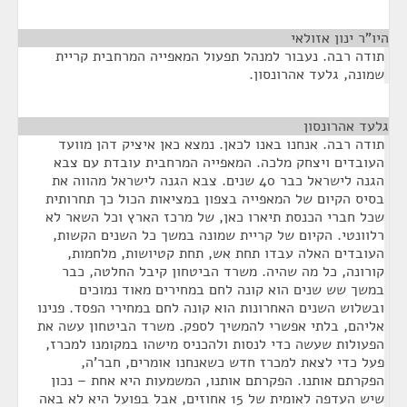
היו"ר ינון אזולאי
¶
תודה רבה. נעבור למנהל תפעול המאפייה המרחבית קריית
שמונה, גלעד אהרונסון.
גלעד אהרונסון
¶
תודה רבה. אנחנו באנו לכאן. נמצא כאן איציק דהן מוועד
העובדים ויצחק מלכה. המאפייה המרחבית עובדת עם צבא
הגנה לישראל כבר 40 שנים. צבא הגנה לישראל מהווה את
בסיס הקיום של המאפייה בצפון במציאות הכול כך תחרותית
שכל חברי הכנסת תיארו כאן, של מרכז הארץ וכל השאר לא
רלוונטי. הקיום של קריית שמונה במשך כל השנים הקשות,
העובדים האלה עבדו תחת אש, תחת קטיושות, מלחמות,
קורונה, כל מה שהיה. משרד הביטחון קיבל החלטה, כבר
במשך שש שנים הוא קונה לחם במחירים מאוד נמוכים
ובשלוש השנים האחרונות הוא קונה לחם במחירי הפסד. פנינו
אליהם, בלתי אפשרי להמשיך לספק. משרד הביטחון עשה את
הפעולות שעשה כדי לנסות ולהכניס מישהו במקומנו למכרז,
פעל כדי לצאת למכרז חדש כשאנחנו אומרים, חבר'ה,
הפקרתם אותנו. הפקרתם אותנו, המשמעות היא אחת – נכון
שיש העדפה לאומית של 15 אחוזים, אבל בפועל היא לא באה