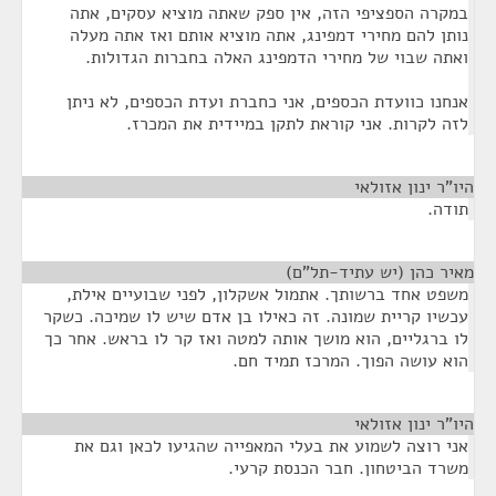
במקרה הספציפי הזה, אין ספק שאתה מוציא עסקים, אתה
נותן להם מחירי דמפינג, אתה מוציא אותם ואז אתה מעלה
ואתה שבוי של מחירי הדמפינג האלה בחברות הגדולות.
אנחנו כוועדת הכספים, אני כחברת ועדת הכספים, לא ניתן
לזה לקרות. אני קוראת לתקן במיידית את המכרז.
היו"ר ינון אזולאי
¶
תודה.
מאיר כהן (יש עתיד-תל"ם)
¶
משפט אחד ברשותך. אתמול אשקלון, לפני שבועיים אילת,
עכשיו קריית שמונה. זה כאילו בן אדם שיש לו שמיכה. כשקר
לו ברגליים, הוא מושך אותה למטה ואז קר לו בראש. אחר כך
הוא עושה הפוך. המרכז תמיד חם.
היו"ר ינון אזולאי
¶
אני רוצה לשמוע את בעלי המאפייה שהגיעו לכאן וגם את
משרד הביטחון. חבר הכנסת קרעי.