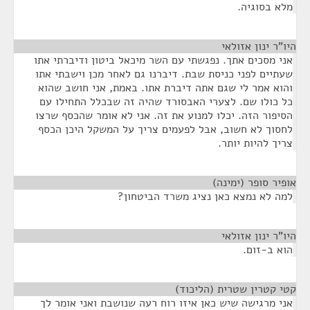
מלא בסוגיה.
היו"ר ינון אזולאי
¶
אני מסכים אתך. נפגשתי עם השר מיכאל ביטון ודיברתי אתו
שעתיים לפני כניסת שבת. דיברנו גם לאחר מכן וישבתי אתו
והוא אמר לי שגם אתה דיברת אתו. באמת, אני חושב שהוא
כל כולו שם. לצערי האבסורד שהיה זה שבכלל התחילו עם
הסיפור הזה. יכלו למנוע את זה. אני לא אומר שהכסף שרצו
לחסוך לא חשוב, אבל לפעמים צריך על המשקל היכן הכסף
צריך להיות יותר.
אופיר סופר (ימינה)
¶
למה לא נמצא כאן נציג משרד הביטחון?
היו"ר ינון אזולאי
¶
הוא ב-זום.
קטי קטרין שטרית (הליכוד)
¶
אני מרגישה שיש כאן איזו רוח רעה שנושבת ואני אומר לך