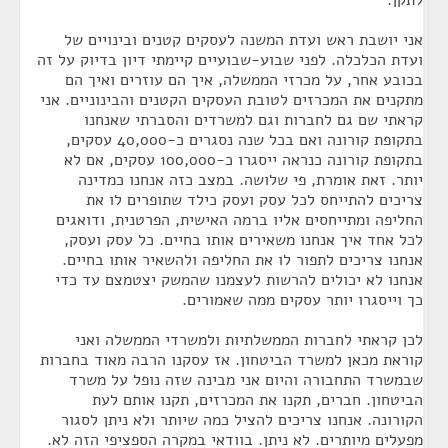
לתקן.
אני יושבת ראש ועדת המשנה לעסקים קטנים ובינויים של
ועדת הכלכלה. לפני שבוע-שבועיים קיימתי דיון בדיוק על זה
בכובע אחר, על מכרזי הממשלה, איך הם עוזרים ואיך הם
מתקנים את המכרזים לטובת העסקים הקטנים והבינוניים. אני
קראתי שם גם לחברות וגם למשרדים והסברתי שאנחנו
בתקופת קורונה ואם בכל שנה נסגרים כ-40,000 עסקים,
בתקופת קורונה כנראה ייסגרו כ-100,000 עסקים, אם לא
יותר. זאת אומרת, פי שלושה. במצב כזה אנחנו כמדינה
צריכים להתייחס לכל עסק ועסק כילד שתופרים לו את
החליפה ומתייחסים אליו ברמה האישית, הפרטנית, ודואגים
לכל אחד איך אנחנו משאירים אותו בחיים. כל עסק ועסק,
אנחנו צריכים לתפור לו את החליפה ולהשאיר אותו בחיים.
אנחנו לא יכולים להרשות לעצמנו שהמשק יצטמצם עד כדי
כך וייסגרו יותר עסקים ממה שאמורים.
לכן קראתי לחברות הממשלתיות ולמשרדי הממשלה ואני
קוראת מכאן למשרד הביטחון. אז עסקנו הרבה מאוד בחברות
שבמשרד התחבורה והיום אני מבינה שזה נופל על משרד
הביטחון. חברים, תקנו את המכרזים, תקנו אותם לעת
הקורונה. אנחנו צריכים להציל כמה שיותר ולא ניתן לסגור
מפעלים מיותרים. לא ניתן. בוודאי במקרה הספציפי הזה לא.