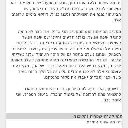
זה מה שאמר גלעד אהרונסון, מנהל התפעול של המאפייה. לא
הצלחתי לקבל תשובה, לא ממנכ"ל משרד הביטחון, שר
הביטחון נפנף את השאילתה וסגנו כנ"ל, דווקא בימים טרופים
אלה.
תקציב הביטחון הוא התקציב הכי גדול. אני כבר לא רוצה
להגיד איפה אפשר. כולנו יודעים וחיינו שם איפה אפשר
לצמצם. מצמצמים בלחם של 120 עובדים? תגידו לי, אנחנו
נפלנו על הראש? אני אומר לכם שבעניין הזה, מעבר לסגירת
המפעל, אנחנו נשלם ביוקר גם על חוסר הטיפול שלנו כשליחי
ציבור, גם דמי האבטלה שהמדינה תהיה מחויבת לשלם לאותם
אנשים, נפגע בנפש העובדים, נפגע בכבוד שלהם, נפגע בעיר
עצמה כי אלה לא 120 עובדים אלא זה כל הלך הרוח בעיר
כשד-120 עובדים יאבדו את מקור פרנסתם.
ברשותך, אני רוצה לתת פתרון. בדיון היום חשוב מאוד
להשאיר פתח לחלופה של ביטול המכרז. ביטול המכרז. אני
אומר לכם.
קטי קטרין שטרית (הליכוד)
¶
זה מה שאני אומרת.