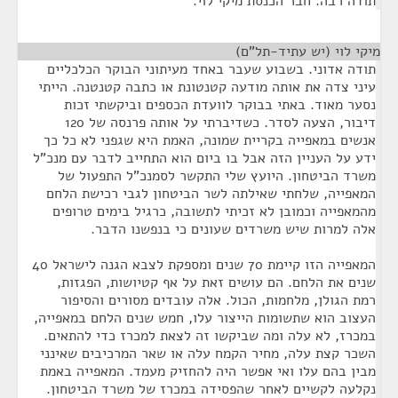
תודה רבה. חבר הכנסת מיקי לוי.
מיקי לוי (יש עתיד-תל"ם)
¶
תודה אדוני. בשבוע שעבר באחד מעיתוני הבוקר הכלכליים
עיני צדה את אותה מודעה קטנטונת או כתבה קטנטנה. הייתי
נסער מאוד. באתי בבוקר לוועדת הכספים וביקשתי זכות
דיבור, הצעה לסדר. כשדיברתי על אותה פרנסה של 120
אנשים במאפייה בקריית שמונה, האמת היא שגפני לא כל כך
ידע על העניין הזה אבל בו ביום הוא התחייב לדבר עם מנכ"ל
משרד הביטחון. היועץ שלי התקשר לסמנכ"ל התפעול של
המאפייה, שלחתי שאילתה לשר הביטחון לגבי רכישת הלחם
מהמאפייה וכמובן לא זכיתי לתשובה, כרגיל בימים טרופים
אלה למרות שיש משרדים שעונים כי בנפשנו הדבר.
המאפייה הזו קיימת 70 שנים ומספקת לצבא הגנה לישראל 40
שנים את הלחם. הם עושים זאת על אף קטיושות, הפגזות,
רמת הגולן, מלחמות, הכול. אלה עובדים מסורים והסיפור
העצוב הוא שתשומות הייצור עלו, חמש שנים הלחם במאפייה,
במכרז, לא עלה ומה שביקשו זה לצאת למכרז כדי להתאים.
השכר קצת עלה, מחיר הקמח עלה או שאר המרכיבים שאינני
מבין בהם עלו ואי אפשר היה להחזיק מעמד. המאפייה באמת
נקלעה לקשיים לאחר שהפסידה במכרז של משרד הביטחון.