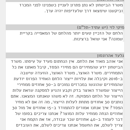
משרד הביטחון לא נתן פתרון לעניין כשפנינו לפני המכרז
וביקשנו שימצאו דרך שלעדיפות יהיה ערך.
מיקי לוי (יש עתיד-תל"ם)
¶
הלחם של הזכיין טעים יותר מהלחם של המאפייה בקריית
שמונה? אני שואל ברצינות.
גלעד אהרונסון
¶
אני אוהב מאוד את הלחם. אין הנחתום מעיד על עיסתו. משרד
הביטחון ידע שהמחירים הם מחירי הפסד, קיבל מאתנו את כל
התמחירים. משרד האוצר, משרד האוצר, הוועדה שישבה
ב-2016 וקיבלה את עלויות ייצור הלחם האחיד הפרוס יודעת
שהמחירים שהוגשו במכרזים נמוכים ב-30 אחוזים ממחירי
הייצור שמשרד האוצר בדק וקבע והגיע למסקנה שזאת עלות
הייצור של הלחם המפוקח. זה לא משהו שאנחנו המצאנו. אתם
נותנים 30 אחוזים מתחת לעלות הייצור, מה זה אם לא מחיר
הפסד? איך אנחנו אמורים להתמודד ב-15 אחוזים אל מול 30
אחוזים הנחה ממחיר עלות המוצר? אנחנו צריכים בסופו של
דבר לעמוד ב-40 אחוזים שכר עבודה, אז את הקמח אני
צריך לשלם, את החשמל אנחנו צריכים לשלם, את העובדים