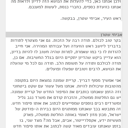
ולכן אנחנו כאן, כדי להעלות את הנושא הזה לדיון ולראות מה
אנחנו כוועדת כספים, כחברי כנסת, לעשות למענכם.
ראש העיר, אביחי שטרן, בבקשה.
אביחי שטרן
¶
בקר טוב לכולם. תודה רבה על הזכות. גם אני מצטרף לתודות
בדבריך ליושב ראש הוועדה ועל עבודתו המהירה. אני חייב
להודות לו כי כמו שאמרת, למרות שהיה חשוב לו להיות בדיון,
הוא עדיין ביקש שהדיון יתקיים היום בגלל החשיבות. אם כן,
תודה לכולכם ותודה על תשומת הלב. תודה גם לכל מי שהעלה
את הנושא, לרבים וטובים שפעלו ופועלים.
אני אמשיך מסוף דבריך. קריית שמונה נמצאת היום בתקופה
מהטובות שיכולות להיות. אנחנו מעל עשור עם שקט ביטחוני
וזה הזמן שאנחנו כותבים את הסיפור החדש של קריית שמונה.
יש גם החלטות ממשלה, והזכרת קודם את משרד נגב גליל
ומשרדים רבים נוספים שמסייעים לכתוב את אותו סיפור חדש.
זה מתבטא בכך שאנחנו ממותגים היום כבירת ה-פודטק של
ישראל, מכון מזון לאומי באותה החלטת ממשלה, פארק
תעשיות ידע, אקסלרייטור, אבים, אבל מה? מצד שני, בו
בזמן שאנחנו עובדים מאוד קשה לכתוב את אותו סיפור חדש