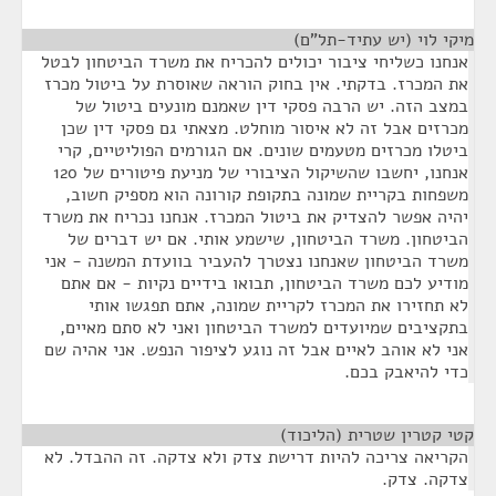
מיקי לוי (יש עתיד-תל"ם)
¶
אנחנו כשליחי ציבור יכולים להכריח את משרד הביטחון לבטל
את המכרז. בדקתי. אין בחוק הוראה שאוסרת על ביטול מכרז
במצב הזה. יש הרבה פסקי דין שאמנם מונעים ביטול של
מכרזים אבל זה לא איסור מוחלט. מצאתי גם פסקי דין שכן
ביטלו מכרזים מטעמים שונים. אם הגורמים הפוליטיים, קרי
אנחנו, יחשבו שהשיקול הציבורי של מניעת פיטורים של 120
משפחות בקריית שמונה בתקופת קורונה הוא מספיק חשוב,
יהיה אפשר להצדיק את ביטול המכרז. אנחנו נכריח את משרד
הביטחון. משרד הביטחון, שישמע אותי. אם יש דברים של
משרד הביטחון שאנחנו נצטרך להעביר בוועדת המשנה - אני
מודיע לכם משרד הביטחון, תבואו בידיים נקיות - אם אתם
לא תחזירו את המכרז לקריית שמונה, אתם תפגשו אותי
בתקציבים שמיועדים למשרד הביטחון ואני לא סתם מאיים,
אני לא אוהב לאיים אבל זה נוגע לציפור הנפש. אני אהיה שם
כדי להיאבק בכם.
קטי קטרין שטרית (הליכוד)
¶
הקריאה צריכה להיות דרישת צדק ולא צדקה. זה ההבדל. לא
צדקה. צדק.