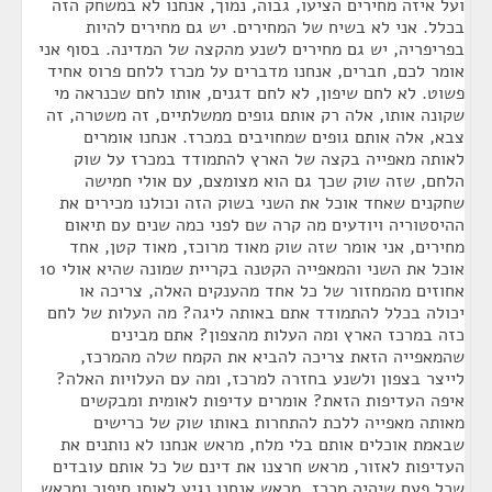
ועל איזה מחירים הציעו, גבוה, נמוך, אנחנו לא במשחק הזה
בכלל. אני לא בשיח של המחירים. יש גם מחירים להיות
בפריפריה, יש גם מחירים לשנע מהקצה של המדינה. בסוף אני
אומר לכם, חברים, אנחנו מדברים על מכרז ללחם פרוס אחיד
פשוט. לא לחם שיפון, לא לחם דגנים, אותו לחם שכנראה מי
שקונה אותו, אלה רק אותם גופים ממשלתיים, זה משטרה, זה
צבא, אלה אותם גופים שמחויבים במכרז. אנחנו אומרים
לאותה מאפייה בקצה של הארץ להתמודד במכרז על שוק
הלחם, שזה שוק שכך גם הוא מצומצם, עם אולי חמישה
שחקנים שאחד אוכל את השני בשוק הזה וכולנו מכירים את
ההיסטוריה ויודעים מה קרה שם לפני כמה שנים עם תיאום
מחירים, אני אומר שזה שוק מאוד מרוכז, מאוד קטן, אחד
אוכל את השני והמאפייה הקטנה בקריית שמונה שהיא אולי 10
אחוזים מהמחזור של כל אחד מהענקים האלה, צריכה או
יכולה בכלל להתמודד אתם באותה ליגה? מה העלות של לחם
כזה במרכז הארץ ומה העלות מהצפון? אתם מבינים
שהמאפייה הזאת צריכה להביא את הקמח שלה מהמרכז,
לייצר בצפון ולשנע בחזרה למרכז, ומה עם העלויות האלה?
איפה העדיפות הזאת? אומרים עדיפות לאומית ומבקשים
מאותה מאפייה ללכת להתחרות באותו שוק של כרישים
שבאמת אוכלים אותם בלי מלח, מראש אנחנו לא נותנים את
העדיפות לאזור, מראש חרצנו את דינם של כל אותם עובדים
שכל פעם שיהיה מכרז, מראש אנחנו נגיע לאותו סיפור ומראש