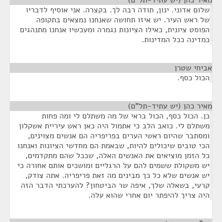
מאיר כהן (יש עתיד-תל"ם)
¶
שלום אדוני. ינון, תודה רבה לך. בקצרה. אני אוסיף לדבריו
של ראש העיר. יש איזו תחושה שאנחנו נמצאים בתקופה
הפוסט ציונית, כאילו הציונות נגמרה ומעכשיו אנחנו מתנהגים
כמדינה ככל המדינות.
אביחי שטרן
¶
הכול כסף.
מאיר כהן (יש עתיד-תל"ם)
¶
כן. הכול כסף, הכול בראי של מה משתלם לי ומה פחות
משתלם לי. כואב הלב כי אתמול היה כאן ראש עיריית אשקלון
ומסתבר שהיום ראשי הערים בפריפריה הם אנשים מצוינים,
הכי טובים שיכולים להיות, שבאמת הם מחדשי הציונות ואנחנו
כל הזמן מוציאים את האנשים האלה, שככל שהם מתקדמים,
יש משקולת ששמים להם על הרגליים ומושכים אותם אחורה כי
יש אנשים שלא כל כך מבינים מה זאת פריפריה. אתה צודק,
קרעי, בשאלה שלך, איפה שר הביטחון? להערכתי הדבר הזה
היה צריך להיפתר יום אחרי שהוא עלה.