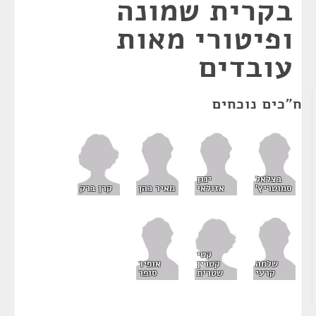
בקרית שמונה
ופיטורי מאות
עובדים
ח"כים נוכחים
בצלאל
ינון
קרן ברק
סמוטריץ'
אזולאי
מאיר כהן
קטי
קטרין
שלמה
אופיר
שטרית
קרעי
סופר