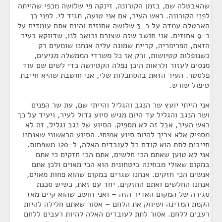
שהאבטלה שם, בזמן הקורונה, זינקה פי שלושה מכפי שהייתה
לפני הקורונה. ראש העיר, אם אני טועה, תגיד לי. לפני כן
האבטלה עמדה על כ-3 שלושה אחוזים והיום אתם עומדים על
כ-9 אחוזים. אני חושב שזה שצורם וכואב לנו, שדווקא בעיר
הזאת, הפריפריה, קריית שמונה עליה אנחנו שומעים רק
כשנופלות קטיושות, ורק אז כל משרדי הממשלה מגיעים,
מנסים לעזור ולראות היכן נפלה הקטיושה כדי לשים שם עוד
פלסטר. העיר הזאת בהסתכלות שלי, אני חושבת שהיא חייבת
טיפול שורש.
אני הייתי יועץ שר הנגב והגליל והייתי שם, עת שר הפנים
ושר הנגב והגליל עד היום מגיש סיוע גדול לעיר, ויעיד על כך
ראש העיר, אבל זה לא מספיק. הסיוע של נגב וגליל, זה לא
מספיק אלא צריך להיות סיוע אמיתי. הסיוע הראשוני שאנחנו
חייבים לתת הוא קודם כל לעובדים האלה, ל-120 משפחות.
אני לא טוען שאתם הכי חלשים, אתם הכי חזקים כי אתם
במקום שאולי מבחינה ביטחונית הוא הכי מאוים ולכן אתם
אנשים הכי חזקים. אנחנו שגרים במקום שהוא פחות מאוים,
אנחנו החלשים ואתם החזקים. יחד עם זאת, כשיש סכנת
סגירה של המקום האדיר הזה – ואני חושב שהוא קיים מאז
הקמת המדינה ושיווק את הלחם – אסור שאתם חלילה להיות
רעבים ללחם. אסור לתת לעובדים האלה להיות רעבים ללחם