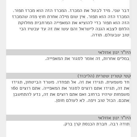
דבר שני. מיד לבטל את המכרז. המכרז הזה הוא מכרז תפור.
המכרז הזה הוא תפור. אין שום מילה אחרת חוץ מזה שהמכרז
הזה הוא תפור כדי להוציא את המאפייה המרחבית מחלוקת
הלחם לצבא הגנה לישראל והם עשו את זה עד עכשיו הכי
טוב שבעולם. תודה.
היו"ר ינון אזולאי
¶
במלים אחרות, זה אומר לסגור את המאפייה.
קטי קטרין שטרית (הליכוד)
¶
חד משמעית. תגידו את זה. אל תפחדו. משרד הביטחון, תגידו
את זה, תגידו אתם רוצים לסגור את המאפייה. אתם רוצים 160
משפחות שיהיו ברחוב ואם אתם רוצים את זה, נדע להתחשבן
אתכם. הכול טוב ויפה. לא לעולם חוסן.
היו"ר ינון אזולאי
¶
תודה רבה. חברת הכנסת קרן ברק.