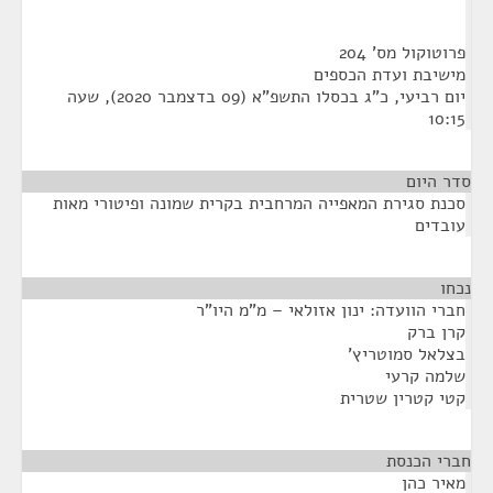
פרוטוקול מס' 204
מישיבת ועדת הכספים
יום רביעי, כ"ג בכסלו התשפ"א (09 בדצמבר 2020), שעה
10:15
סדר היום
סכנת סגירת המאפייה המרחבית בקרית שמונה ופיטורי מאות
עובדים
נכחו
¶
חברי הוועדה: ינון אזולאי – מ"מ היו"ר
קרן ברק
בצלאל סמוטריץ'
שלמה קרעי
קטי קטרין שטרית
חברי הכנסת
¶
מאיר כהן