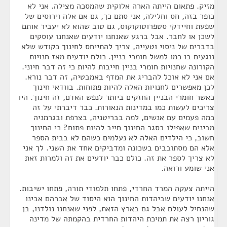
מזיק. פתאום הייתה הארה אלוקית שהמסכה מצילה. אני לא
כופר בזה, חס וחלילה, אני סתם כך, גם אם אלה וירוסים של
שפעת וחיידקי סטפרוטוקוקוס, גם טוב שהוא לא יעביר אותם
לשכן או לחבר. אבל ברגע שאנחנו יודעים שאנחנו עוסקים
בדברים של ניסוי וטעייה, צריך להתייחס לחינוך כקודש שלא
נוגעים בו כמו למשל חומרי בניין. כולם יודעים מאז חנויות
הקורונה שחנויות חומרי בניין חייבות להיות כי זה דבר חיוני.
אם אני לא אוכל להבריג את המדף באמבטיה, זה דבר נורא.
לכן מאפשרים לחנויות האלה להיות פתוחות. בוודאי חינוך
כאשר חומרי הבניין החזקים ביותר לנפש האדם, זה חינוך. היו
צריכים לעשות כמו במדינות הנאורות. כבר דיברתי על זה
כמה פעמים עם אנשים, למה בבריטניה, בצרפת ובגרמניה
מבינים שאפילו בסגר החינוך חייב להיות פתוח? כי החינוך
חשוב, כי הילדים האלה לא נעלמים כשהם לא בבית הספר
אלא הם מסתובבים בשכונה ומדביקים אחד את השני. לך אני
לא צריך לספר את זה. כולם כבר יודעים את זה ולמרות זאת
אני שומע ורואה.
הייתה צעקה המרד החרדי, פתחו תלמודי תורה, פתחו ישיבות.
אנחנו יודעים שביהדות החינוך הוא היסוד של אברהם אבינו
שהנחיל לעולם אבל גם בארץ הזאת, לפני שאנחנו נולדנו, בן
גוריון רצה את תמיכת היהדות החרדית בהקמתה של מדינה