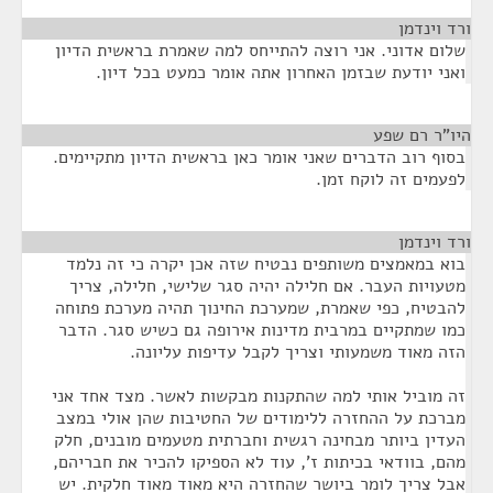
ורד וינדמן
¶
שלום אדוני. אני רוצה להתייחס למה שאמרת בראשית הדיון
ואני יודעת שבזמן האחרון אתה אומר כמעט בכל דיון.
היו"ר רם שפע
¶
בסוף רוב הדברים שאני אומר כאן בראשית הדיון מתקיימים.
לפעמים זה לוקח זמן.
ורד וינדמן
¶
בוא במאמצים משותפים נבטיח שזה אכן יקרה כי זה נלמד
מטעויות העבר. אם חלילה יהיה סגר שלישי, חלילה, צריך
להבטיח, כפי שאמרת, שמערכת החינוך תהיה מערכת פתוחה
כמו שמתקיים במרבית מדינות אירופה גם כשיש סגר. הדבר
הזה מאוד משמעותי וצריך לקבל עדיפות עליונה.
זה מוביל אותי למה שהתקנות מבקשות לאשר. מצד אחד אני
מברכת על ההחזרה ללימודים של החטיבות שהן אולי במצב
העדין ביותר מבחינה רגשית וחברתית מטעמים מובנים, חלק
מהם, בוודאי בכיתות ז', עוד לא הספיקו להכיר את חבריהם,
אבל צריך לומר ביושר שהחזרה היא מאוד מאוד חלקית. יש