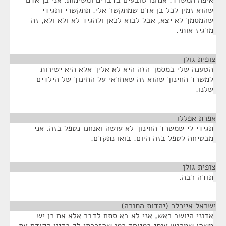
איפה המשרד. אנחנו טובעים בדברים ומשימות. אני בן אדם
שהוא זמין לכל בן אדם שמתקשר אלי. תתקשרי ותגידי
שהמסמך לא יצא, אבל לבוא לכאן ולהגיד לא ולא ולא, זה
מרגיז אותי.
צופית גולן
¶
הטענה שלי במסמך הזה היא לא אליך אלא היא ישירות
למשרד החינוך שהוא זה שאחראי על החינוך של הילדים
שלנו.
אפרת אפללו
¶
תגידי לי שמשרד החינוך לא עושה ואנחנו נטפל בזה. אני
מבטיחה לטפל בזה היום. בואו נתקדם.
צופית גולן
¶
תודה רבה.
ישראל אייכלר (יהדות התורה)
¶
אדוני היושב ראש, אני לא בא סתם לדבר אלא אם כן יש