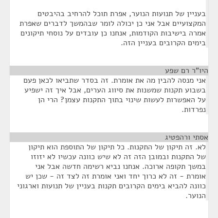
בעניין של תנועות הנוער, אפרת תוכל להרחיב בהיבטים
המקצועיים אבל אני כן יכולה לומר שבהמשך לדברים שאפרת
אמרה בישיבות הקודמות, אנחנו כן עובדים על נוסחי תיקונים
בימים הקרובים בעניין הזה.
היו"ר רם שפע
¶
אני מנסה להבין מה את אומרת. זה בסדר שתביאו לכאן פעם
בשבוע תקנות שמשנות את סיווג הערים, אבל איך זה ישפיע
על האפשרות לעשות שינוי בתוך התקנות עצמן? הרי הן
נפרדות.
אסתי ורהפטיג
¶
לא. זה תיקון של התקנות. כל תיקון של התוספת הוא תיקון
של התקנות ובמובן הזה זה לא שיש כוונה עכשיו לא יזוזו
במשך תקופה ארוכה. אנחנו נביא רשימה חדשה אבל אני
אומרת - זה לא כרוך יחד ואני אומרת זה לצד זה - שכן יש
כוונה להביא בימים הקרובים תקנות בעניין של תנועות וארגוני
הנוער.