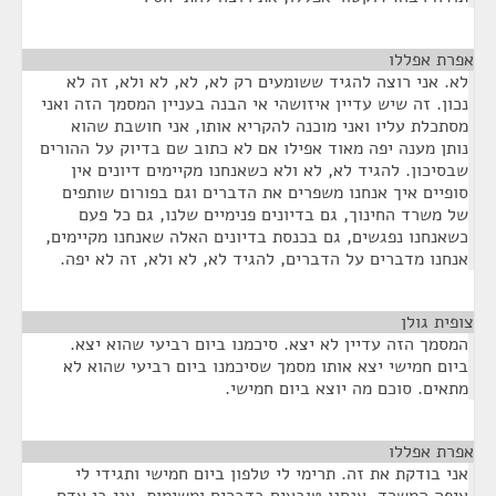
אפרת אפללו
¶
לא. אני רוצה להגיד ששומעים רק לא, לא, לא ולא, זה לא
נכון. זה שיש עדיין איזושהי אי הבנה בעניין המסמך הזה ואני
מסתכלת עליו ואני מוכנה להקריא אותו, אני חושבת שהוא
נותן מענה יפה מאוד אפילו אם לא כתוב שם בדיוק על ההורים
שבסיכון. להגיד לא, לא ולא כשאנחנו מקיימים דיונים אין
סופיים איך אנחנו משפרים את הדברים וגם בפורום שותפים
של משרד החינוך, גם בדיונים פנימיים שלנו, גם כל פעם
כשאנחנו נפגשים, גם בכנסת בדיונים האלה שאנחנו מקיימים,
אנחנו מדברים על הדברים, להגיד לא, לא ולא, זה לא יפה.
צופית גולן
¶
המסמך הזה עדיין לא יצא. סיכמנו ביום רביעי שהוא יצא.
ביום חמישי יצא אותו מסמך שסיכמנו ביום רביעי שהוא לא
מתאים. סוכם מה יוצא ביום חמישי.
אפרת אפללו
¶
אני בודקת את זה. תרימי לי טלפון ביום חמישי ותגידי לי