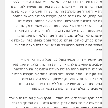
אבל מבחינתי הדבר הכי קריטי שקבינט הקורונה צריך לעשות
וכמה שיותר מהר – ואמרנו את זה כאן ואני אמשיך לומר אתך
זה – להגדיר את מערכת החינוך כצורך חיוני כדי שלא משנה
מה קורה, גם אם ניכנס לסגר, מערכת החינוך תישאר פתוחה.
גם אם במכונת מצומצמת, היא תישאר פתוחה. בעיניי זה
הדבר הכי קריטי ואני אעשה את כל מה שאני יכול, גם כאן
באמצעות הכלים של הוועדה, כדי לוודא שזה קורה מכיוון
שאנחנו לא יכולים שוב להחזיר את התלמידים ואת הנוער
שלנו לבית, ל-זום. אנחנו נטלטל אותם באופן כזה שבאמת אי
אפשר יהיה לצאת מהמשבר הנפשי שהילדים האלה ייקלעו
אליו.
אני שומע – ודאי מגוש כחול לבן אבל מעוד כיוונים –
שמבינים שחייבים להגדיר כך את החינוך. ברגע שזאת תהיה
המדיניות וזאת תהיה תפיסת העולם שמובילה את ההחלטות
של הקבינט, יהיה הרבה יותר פשוט לנהל את מערכת החינוך
ואז כל ההכנות לחופשים, לשיתוף הפעולה עם הרשות
המקומית וכל מה שצריך, יוכל לעבוד בצורה הרבה יותר
מיטבית כי כולם יבינו שהמערכת נשארת פתוחה.
דבר נוסף שמטריד אותנו מאוד - ותכף נשמע את נציגת משרד
הבריאות אם יש להם עדכון בנושא הזה – זה החינוך הבלתי
פורמלי. במשך תקופה מאוד מאוד ארוכה נמנעת מהילדים