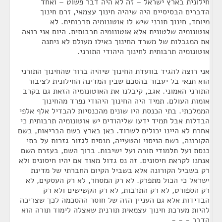
חילונית בארץ ישראל – זה לא היה דבר פשוט – ואחד
הדברים הבסיסיים היה שיהיה חינוך עצמאי, זרם חינוך
מיוחד, חינוך תורני שיש לו אוטונומיה תרבותית. לא
אוטונומיה שלטונית אלא אוטונומיה תרבותית. היום אני רואה
את המגבלות של משרד החינוך כאילו מעולם לא ניתנה
אוטונומיה תרבותית לחינוך היהודי התורני.
אני רוצה להגיד בוועדת החינוך שיהיה ברור שהחינוך התורני
הוא תנאי בל יעבור בהסכם שבין המדינה החילונית לציבור
התורני האמוני. אגב, קיבלנו את האוטונומיה הזאת גם בקרב
אומות העולם. תמיד היה החינוך היהודי נפרד מהחינוך
הממלכתי. בתי הכנסת היו שונים מהכנסיות להבדיל אלף אלפי
הבדלות אבל תמיד ידעו שליהודים יש אוטונומיה תרבותית כי
אחרת לא היינו יכולים לשרוד. כאן בארץ בשם הבריאות, בשם
הקורונה, בשם הניסוי והטעייה, מנסים לגזור גזרות על בתי
כנסת ועל תלמודי תורה ועל ישיבות. ברוך השם, בעזרת השם
אנחנו לקראת חיסונים. זה נס גדול מאוד אם יהיו חיסונים ולא
רק בשביל הקורונה אלא בשביל הקיום החברתי של מדינת
ישראל כי הכול מתפרק. לא רק המסחר, לא רק העסקים, לא
רק הספורט, לא רק התרבות, לא רק הקשישים ולא רק
הבדידות אלא גם העניין הזה של חוסר ההסכמה לכך שצריכה
להיות מערכת חינוך עצמאית תורנית שאצלה לימוד תורה הוא
הדבר - - -