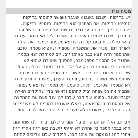
צופית גולן
¶
יש בדיקות. ישבנו בשבוע שעבר ואפשר להוסיף בדיקות.
תוסיפו בדיקות. אם הפתרון הוא בדיקות, תוסיפו בדיקות.
ישבנו בדיון ביום רביעי ודיברנו שוב על הילדים ומשפחות
בסיכון. ישבנו שתינו באותו דיון ואמרת לי בואי נגמור עם זה.
בואי נחליט. סיכמנו על זה שרופא משפחה שמכיר את הילד
לאורך זמן, מכיר את המשפחה, מספיק שיוציא מסמך. סוכם
שהמסמך הזה יוצא כבר באותו יום. יום למוחרת יצא מסמך
שחוזר על המסמך מספטמבר, המסמך שאמרנו שהוא לא
רלוונטי כי הוא מדבר רק על ילדי חינוך מיוחד וכולי. בסופו
של דבר אנחנו ביום שני כאשר ביום חמישי הערנו בפורום
שותפים של משרד בריאות, פיקוד העורף, משרד החינוך שזה
לא המסמך שסיכמנו עליו. סיכמנו על מסמך שרופא משפחה
שמכיר את המשפחה יכול לחתום ולאשר כדי שהילדים האלה
יקבלו מענה. בסופו של דבר שלחו לנו עוד פעם את ההמלצה
של ההסתדרות הרפואית, כאילו שאנחנו כהורים לא מעוניינים
בטובת ילדינו, שאנחנו לא מעוניינים שהם יבואו לבתי הספר.
חברים, הילדים הם קודם כל המנדט שלנו. ברור לנו שמקומם
הוא בבתי הספר כי אחרת לא הייתי יושבת כאן דיון אחרי דיון
אחרי דיון וצועקת את אותו דבר. הילדים שלנו צריכים להיות