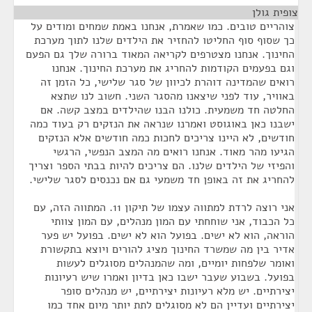
צופית גולן
¶
צוהריים טובים. כמו שאמרת, אנחנו באמת שמחים ומודים על
כך שסוף סוף החליטו להחזיר את הילדים שלנו לתוך מערכת
החינוך. אנחנו מצטרפים לקריאה המאוד ברורה שלך גם הפעם
וגם בפעמים הקודמות להחריג את מערכת החינוך. אנחנו
רואים שהמדינה דוהרת לכיוון של סגר שלישי, כל הזמן זה
באוויר, עוד לפני שיצאנו מהסגר השני. חשוב לנו שתצא
החלטה חד משמעית. כולנו הבנו שהילדים במצב קשה. אם
ישבנו כאן באוגוסט ואמרנו שנראה את הנזקים רק בעוד כמה
חודשים, לא היינו צריכים לחכות כמה חודשים אלא הנזקים
הגיעו מהר מאוד. אנחנו רואים מה המצב הנפשי, הרגשי
והפיזי של הילדים שלנו. הם צריכים להיות בבתי הספר וצריך
להחריג את זה באופן חד משמעי גם אם נכנסים לסגר שלישי.
אני רוצה לרדת למתווה עצמו של תיקון 11. המתווה הזה, עם
כל הכבוד, אני שוחחתי עם המון מנהלים, עם המון צוותי
הוראה, הוא לא ישים. בפועל הוא לא ישים. בפועל יש פער
אדיר בין מה שמשרד החינוך מציג להורים ויוצא בתקשורת
ואומר שלפחות יומיים, ומה שהמנהלים מסוגלים לעשות
בפועל. בשבוע שעבר ישבו כאן בדיון ואמרו שיש רעיונות
יצירתיים. יש מלא רעיונות יצירתיים, יש מנהלים סופר
יצירתיים ועדיין הם לא מסוגלים לתת יותר מיום אחד כמו