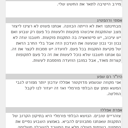
מירב היטיבה לתאר את החשש שלי.
אסתי ורהפטיג
¶
מבחינתנו זאת לא הייתה הכוונה. אנחנו פשוט לא רצינו ליצור
מצב שהתקנות איכשהו פוקעות ולעשות כל פעם רק שבוע ואם
יש עיכוב, יש סיטואציה בה התקנות פוקעות. חשבנו שזה לא
נכון וכי נכון שנעשה את העדכון הזה אבל בלי החרב הזאת
של פקיעת התקנות בכל פעם. לוועדה יש סמכות לקצר את זה.
גם אנחנו חשבנו שלא נוכל לעשות את זה כל פעם לתקופות
קצרות מאוד, אבל כמובן הוועדה מוסמכת לעשות.
היו"ר רם שפע
¶
אני מקווה שנשמע מדוקטור אפללו עדכון יותר מפורט לגבי
המשא ומתן עם הבלתי פורמלי ואז זה יעזור לנו לקבל
החלטה.
אפרת אפללו
¶
צוהריים טובים. הנושא הבלתי פורמלי היא בתיקון הקרוב של
התקנות שאנחנו מתכוונים להביא. באמצע השבוע נסיים את
המתווה בשיתוף פעולה מלא עם המשרד להשכלה משלימה