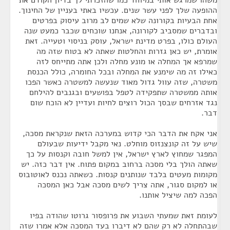
משהו שמרגש אותי במיוחד כמו שהזכרתי לך בדיון הקודם את
ההופעה שלך לפני עשר שנים. עכשיו באתי בעניין של החינוך.
אחת הבעיות בקורונה שלא שמים לב מרוב עיסוק בפרטים
ובדברים שמסביב לקורונה, אנחנו שוכחים שכבר כמעט שנה
העולם כולו, בפרט מדינת ישראל, עוסק בניסוי וטעייה. זאת
אומרת, יש כאן גזרות והחלטות שאתה לא בטוח שזה מה
שמרפא אך המחלה או מונע מחלה ולכן אתה מתייחס לזה
כאילו זה מה שימנע את המחלה ובכל החומרה, כולל הכנסת
משטרה, שזה עוול גדול מאוד שנעשה למשטרה כאשר הפכו
אותה ממשטרה שתפקידה לטפל בפושעים ובגנבים להילחם
נגד אזרחים שבסך הכול רוצים לחיות ועדיין לא הוכח שום
דבר.
אני אקח את הדבר הכי קדוש במערכה הזאת שנקראת מסכה,
שיש על זה קונצנזוס מוחלט. נאי מקבל ידיעות שבעולם
המפגר שמחוץ לארץ ישראל, אין למשל חובה וקנסות על כך
שאתה הולך בלי מסכה ברחוב במקום פתוח. אין דבר כזה. יש
מקומות מעטים בלבד שנותנים קנסות. כשאתה נכנס לאוטובוס
או למקום סגור, אתה צריך לשים מסכה אבל כאן המסכה
הפכה למה שיציל אותנו.
לעומת זאת שמעתי השבוע את פרופסור גרוטו שהודה בפיו
שבהתחלה לא רק שהם לא דיברו בעד המסכה אלא אמרו שזה