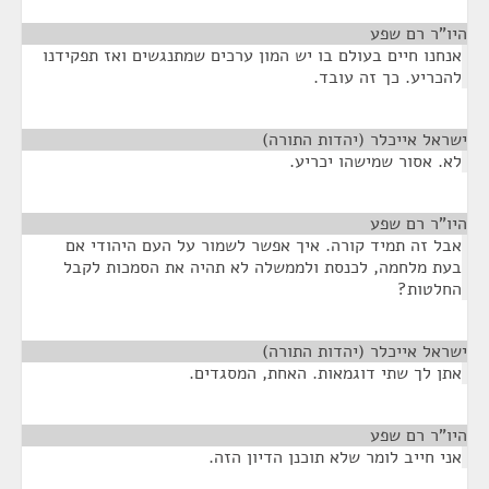
היו"ר רם שפע
¶
אנחנו חיים בעולם בו יש המון ערכים שמתנגשים ואז תפקידנו
להכריע. כך זה עובד.
ישראל אייכלר (יהדות התורה)
¶
לא. אסור שמישהו יכריע.
היו"ר רם שפע
¶
אבל זה תמיד קורה. איך אפשר לשמור על העם היהודי אם
בעת מלחמה, לכנסת ולממשלה לא תהיה את הסמכות לקבל
החלטות?
ישראל אייכלר (יהדות התורה)
¶
אתן לך שתי דוגמאות. האחת, המסגדים.
היו"ר רם שפע
¶
אני חייב לומר שלא תוכנן הדיון הזה.