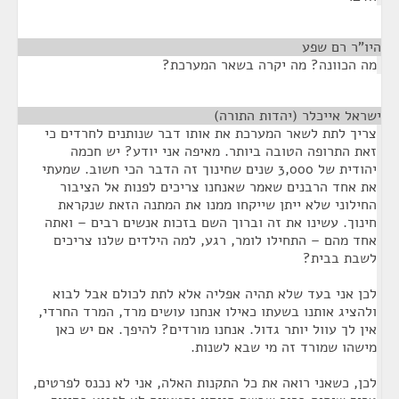
היו"ר רם שפע
¶
מה הכוונה? מה יקרה בשאר המערכת?
ישראל אייכלר (יהדות התורה)
¶
צריך לתת לשאר המערכת את אותו דבר שנותנים לחרדים כי
זאת התרופה הטובה ביותר. מאיפה אני יודע? יש חכמה
יהודית של 3,000 שנים שחינוך זה הדבר הכי חשוב. שמעתי
את אחד הרבנים שאמר שאנחנו צריכים לפנות אל הציבור
החילוני שלא ייתן שייקחו ממנו את המתנה הזאת שנקראת
חינוך. עשינו את זה וברוך השם בזכות אנשים רבים – ואתה
אחד מהם – התחילו לומר, רגע, למה הילדים שלנו צריכים
לשבת בבית?
לכן אני בעד שלא תהיה אפליה אלא לתת לכולם אבל לבוא
ולהציג אותנו בשעתו כאילו אנחנו עושים מרד, המרד החרדי,
אין לך עוול יותר גדול. אנחנו מורדים? להיפך. אם יש כאן
מישהו שמורד זה מי שבא לשנות.
לכן, כשאני רואה את כל התקנות האלה, אני לא נכנס לפרטים,