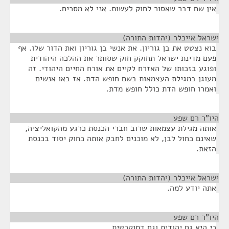
אין שם דבר שאסור לחוק לעשות. אני לא מסכים.
ישראל אייכלר (יהדות התורה)
¶
בוא נצטט את בן גוריון. את אנשי בן גוריון ואת הדור שלו. אף
פעם מדינת ישראל תחוקק חוק שסותר את ההלכה היהודית
ופוגע בזכותו של האזרח לקיים את אורח החיים היהודי. זה
מעוגן במגילת העצמאות בשם חופש הדת. אז באו אנשים
ואמרו חופש הדת כולל חופש מדת.
היו"ר רם שפע
¶
אותה מגילת עצמאות שרוב חברי הכנסת כרגע מהקואליציה,
שאינם כחול לבן, לא מוכנים לחבק אותה כחוק יסוד בכנסת
הזאת.
ישראל אייכלר (יהדות התורה)
¶
אתה יודע למה.
היו"ר רם שפע
¶
כי היא גם יהודית וגם דמוקרטית.