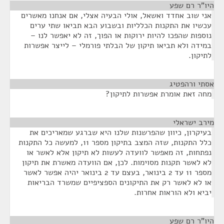
היו"ר רם שפע
¶
אני שוב אחדד ואשאל, אולי הבעיה אצלי, אם אנחנו מאשרים
עכשיו את התקנות הכלליות ובשבוע הבא תביאו שתי ערים
נוספות שהפכו להיות ירוקות או הפוך, זה לא יאפשר לנו –
במידה ולא תביאו תיקון של הבלתי פורמלי – לייצר אפשרות
לתיקון.
אסתי ורהפטיג
¶
מחה זאת אומרת אפשרות לתיקון?
מירב ישראלי
¶
בעיקרון, כיוון שהפרשנות שלנו היא שברגע שמאריכים את
כלל התקנות, שזה המצב בתיקון מספר 11, למעשה כל התקנות
נפתחות, זה מאפשר לוועדה לעשות לא תיקון אלא לאשר או
לא לאשר תקנות מסוימות. לכן, אם הוועדה מאשרת את תיקון
מספר 11 עד 2 בינואר, בעצם עד 2 בינואר יהיה אפשר לאשר
או לא לאשר רק את התיקונים הספציפיים שמשרד הבריאות
יביא ולא הוראות אחרות.
היו"ר רם שפע
¶