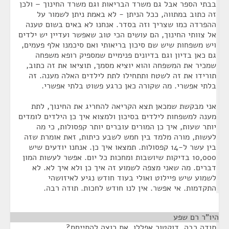
בבתי הספר אבל גם משרד הבריאות וגם משרד החינוך – ולכן
זה כתוב במתווה, ככל הניתן - לא באמת ניתן לשמור על
ההפרדה כמו שצריך וזה בסדר. אנחנו לא באים בשום טענה
אל צוותי החינוך, הם עושים הכי טוב שאפשר ועדיין יש ילדים
ויש משפחות שיש שם סיכון בריאותי ואם סיכמנו אלף פעמים,
גם כאן בדיון וגם בדיונים פנימיים שמספיק רופא משפחה
שמכיר את המשפחה והוא יוציא מסמך, תוציאו את זה כתוב,
תורידו את זה לשטח ותתחילו לתת לילדים האלה מענה. זה
בלתי אפשרי. מה שקורה כאן כרגע פשוט בלתי אפשרי.
אני מבקשת שמכאן תצא הקריאה להחריג את החינוך, לתת
מענה למשפחות לילדים בסיכון ולמצוא איך כן הילדים לומדים
יותר שעות, איך כן המורים עוברים יותר קפסולות, כי מה
לעשות, מורה מלמד בין חמש לשבע כיתות, זאת אומרת שזה
בין עשר ל-14 קפסולות. תמצאו איך כן. אנחנו יודעים שיש
10,000 בדיקות שיושבות ומחכות כל יום. אפשר לעשות המון
דברים. מה שאני מצפה לשמוע זה איך כן ולא איך לא. לא
לשמוע שיש פיילוט ואולי בעוד חודש נגיע לאיזושהי
התקדמות. אי אפשר. אין לנו חודש לחכות. תודה רבה.
היו"ר רם שפע
¶
תודה רבה. דוקטור אפללו, את רוצה להתייחס?