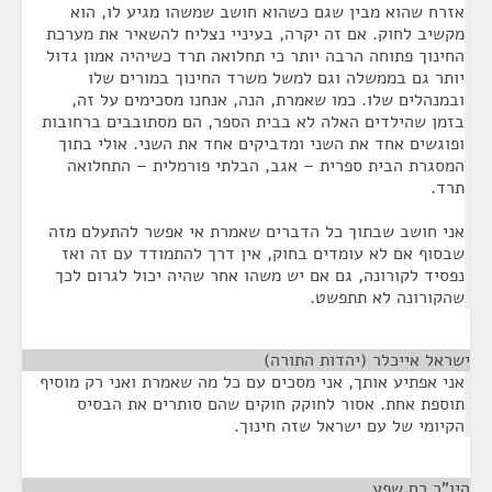
אזרח שהוא מבין שגם כשהוא חושב שמשהו מגיע לו, הוא
מקשיב לחוק. אם זה יקרה, בעיניי נצליח להשאיר את מערכת
החינוך פתוחה הרבה יותר כי תחלואה תרד כשיהיה אמון גדול
יותר גם בממשלה וגם למשל משרד החינוך במורים שלו
ובמנהלים שלו. כמו שאמרת, הנה, אנחנו מסכימים על זה,
בזמן שהילדים האלה לא בבית הספר, הם מסתובבים ברחובות
ופוגשים אחד את השני ומדביקים אחד את השני. אולי בתוך
המסגרת הבית ספרית – אגב, הבלתי פורמלית – התחלואה
תרד.
אני חושב שבתוך כל הדברים שאמרת אי אפשר להתעלם מזה
שבסוף אם לא עומדים בחוק, אין דרך להתמודד עם זה ואז
נפסיד לקורונה, גם אם יש משהו אחר שהיה יכול לגרום לכך
שהקורונה לא תתפשט.
ישראל אייכלר (יהדות התורה)
¶
אני אפתיע אותך, אני מסכים עם כל מה שאמרת ואני רק מוסיף
תוספת אחת. אסור לחוקק חוקים שהם סותרים את הבסיס
הקיומי של עם ישראל שזה חינוך.
היו"ר רם שפע
¶