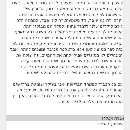
שצריך בחטיבות הביניים. בפועל הילדים לומדים פחות כי אם
המורה נמצא בכיתה, הוא לא נמצא ב-זום, הפתרון של
המצלמות לא קורה בפועל והוא לא מיושם. התשובות שזה
יקרה, זה לא עובד. חד משמעית זה לא עובד. המתווה הזה
גורם לילדים שלנו ללמוד פחות, לסדר יום מבולגן יותר,
הצוותים לא יודעים מימינם ומשמאלם ולא משנה כמה מאמץ
הם עושים והם עושים. המנהלים אומרים שההורים באים
אליהם בטענות ואומרים שכתוב לפחות יומיים, אבל אנחנו לא
בית ספר ממוצע קטן אלא בית ספר מכובד ומצפים ליותר, אבל
המנהלים לא מסוגלים אפילו לתת את היומיים. זה שולח את
ההורים שוב לריב עם צוותי החינוך שעובדים מאוד קשה
בתקופה האחרונה ושוב מוצאים את עצמם בחזית כי משרד
החינוך הבטיח בהצהרות שלו דברים שהם לא ישימים.
עם כל הכבוד למשרד הבריאות, אני בעיקר שומעת בחודשים
האחרונים מה לא. לא רק אני, כל מדינת ישראל שומעת מה
לא. הגיע הזמן שמשרד הבריאות יתחיל להגיד מה כן. איך כן
הוא מחזיר את הילדים לבית הספר.
אפרת אפללו
¶
צופית, באמת.