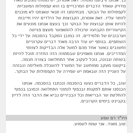
כן. אנחנו גיבשנו מתווה. זאת אומרת, יש מתווה מגובש מאוד
מדויק שאחד הדברים המרכזיים בו הוא קפסולות המשכיות
לקפסולות של הבוקר. מבחינתנו זה תנאי שאנחנו לא מוכנים
לוותר עליו. זאת אומרת, הקבוצות של הילדים יהיו חייבות
להיות אותן קבוצות של הבוקר וכך בעצם אנחנו מונעים את
הקישוריות הקבועה שיכולה להתאפשר מעצם פגישה
וערבובים של תלמידים. זה כמובן התקבל בהסכמה על ידי כל
השותפים. בנוסף יש עוד הרבה מאוד דברים עקרוניים
וחשובים כאשר אחד מהם למשל אלה הבדיקות לצוותי
המדריכים. אנחנו מאמינים שבמתווה הזה החזרה תוכל להיות
בטוחה ונכונה, נוכל לעקוב אחר התחלואה בצורה חכמה.
ביקשנו מעקב ממוחשב של המשרד להשכלה משלימה וגבוהה
על העניין הזה שבאמת יש שמירה על הקפסולות של הבוקר.
שוב, כל הדברים נעשו בהסכמה ונכתבו בהסכמה. אנחנו
הכנסנו אותם לתקנות ובכפוף לנתוני התחלואה וכמובן בכפוף
להחלטת שר הבריאות וכל הבכירים נביא את הדבר הזה לדיון
בקבינט בימים הקרובים.
היו"ר רם שפע
¶
טוב מאוד. אני שמח לשמוע.