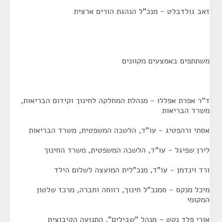
זאב גולדבלט - מנכ"ל הנהגת הורים ארצית
משתתפים באמצעים מקוונים
ד"ר אפרת אפללו - מנהלת המחלקה לחינוך וקידום הבריאות,
משרד הבריאות
אסתי ורהפטיג - עו"ד, הלשכה המשפטית, משרד הבריאות
לירן שפיגל - עו"ד, הלשכה המשפטית, משרד החינוך
ורד וינדמן - עו"ד, מנכ"לית המועצה לשלום הילד
מיכל מנקס - סמנכ"ל חינוך, רווחה וחברה, מרכז שלטון
המקומי
אורי פלד נקש - מנהל "שבילים", התנועה הקיבוצית