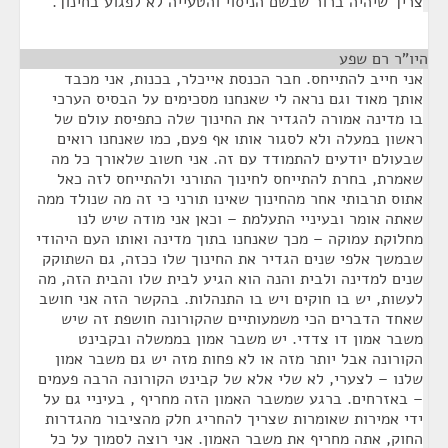
צריך שיהיה ברור שבשם הניסוי והטעייה לא לפגוע בחינוך.
היו"ר רם שפע
¶
אני חייב להתייחס. חבר הכנסת אייכלר, בכנות, אני מכבד
אותך מאוד וגם נראה לי שאנחנו מסכימים על הבסיס הערכי
בו מדינה אמורה להגדיר את החינוך שלה כתפיסת עולם של
ראשון במעלה ולא לסגור אותו אף פעם, כמו שאנחנו רואים
שבעולם יודעים להתמודד עם זה. אני חשוב שלאורך כל מה
שאמרת, בחרת להתייחס לחינוך התורני ולהתייחס לזה כאל
אתוס תרבותי אחר מהחינוך שאינו תורני כי זה מה שנולד ממה
שאתה אומר ובעיניי התעלמת – וכאן אני מודה שיש לנו
מחלוקת עמוקה – מכך שאנחנו בתוך מדינה ואותו העם היהודי
שבמשך אלפי שנים הגדיר את החינוך שלו ככזה, גם השתוקק
שנים למדינה ולבית והנה הוא הגיע לבית שלו והבית הזה, מה
לעשות, יש בו חוקים ויש בו התנהלות. בהקשר הזה אני חושב
שאחד הדברים הכי משמעותיים שהקורונה חושפת זה שיש
משבר אמון דו צדדי. יש משבר אמון בממשלה ובקבינט
הקורונה אבל יותר מזה או לא פחות מזה יש גם משבר אמון
שלנו – לצערי, לא שלי אלא של קבינט הקורונה הרבה פעמים
– באזרחים. ברגע שמשבר האמון הזה מחריף , בעיניי גם על
ידי אמירות שאומרות שצריך להחריג חלק מהציבור מהגדרות
החוק, אתה מחריף את משבר האמון. אני רוצה לסמוך על כל