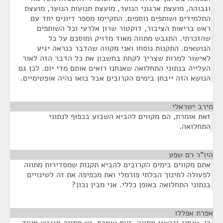
וגבוהה, מועצת ארגוני הנוער, מועצת תנועות הנוער, מועצת
התלמידים ושותפים נוספים. התקיימו מספר דיונים יחד עם
ראש בריאות הציבור, דוקטור שרון אלרעי וכל השותפים
שהזכרתי. התגבש מתווה מאוד מדויק ומוסכם על כל
הנושאים. התקנות נוסחו ואני מקווה שהדבר כנראה יגיע
לאישור למרות שצריך לקחת בחשבון את כל הדבר הזה לאור
העלייה בנתוני התחלואה שאנחנו רואים אותם מדי יום. לכן גם
הנושא הזה ייבחן בימים הקרובים אבל בואו נהיה אופטימיים.
מירב ישראלי
¶
זאת אומרת, הם מקווים להביא השבוע בכפוף לנתוני
התחלואה.
היו"ר רם שפע
¶
אתם מקווים בימים הקרובים להביא תקנות שמסדירות מתווה
לפעולה לחינוך הבלתי פורמלי ואת מכפיפה את זה לשינויים
בנתוני התחלואה באופן כללי. אני מבין נכון?
אפרת אפללו
¶