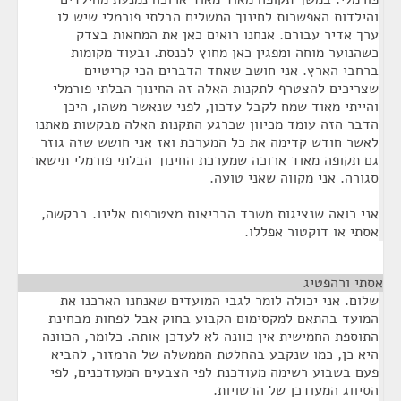
והילדות האפשרות לחינוך המשלים הבלתי פורמלי שיש לו
ערך אדיר עבורם. אנחנו רואים כאן את המחאות בצדק
כשהנוער מוחה ומפגין כאן מחוץ לכנסת. ובעוד מקומות
ברחבי הארץ. אני חושב שאחד הדברים הכי קריטיים
שצריכים להצטרף לתקנות האלה זה החינוך הבלתי פורמלי
והייתי מאוד שמח לקבל עדכון, לפני שנאשר משהו, היכן
הדבר הזה עומד מכיוון שכרגע התקנות האלה מבקשות מאתנו
לאשר חודש קדימה את כל המערכת ואז אני חושש שזה גוזר
גם תקופה מאוד ארוכה שמערכת החינוך הבלתי פורמלי תישאר
סגורה. אני מקווה שאני טועה.
אני רואה שנציגות משרד הבריאות מצטרפות אלינו. בבקשה,
אסתי או דוקטור אפללו.
אסתי ורהפטיג
¶
שלום. אני יכולה לומר לגבי המועדים שאנחנו הארכנו את
המועד בהתאם למקסימום הקבוע בחוק אבל לפחות מבחינת
התוספת החמישית אין כוונה לא לעדכן אותה. כלומר, הכוונה
היא כן, כמו שנקבע בהחלטת הממשלה של הרמזור, להביא
פעם בשבוע רשימה מעודכנת לפי הצבעים המעודכנים, לפי
הסיווג המעודכן של הרשויות.