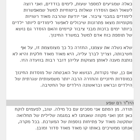
כאלה שמגיעים למספר שעות, לימים בודדים, ואני רוצה
לשאול האם הוסדרו שאלות ביטוחיות למשל שמאפשרות
לימודים במבני ציבור. אני יודעת שהרבה מאוד רשויות
מקומיות מצאו פתרונות שיכולים לאפשר לימודים ליותר ילדים
ביותר ימים בזכות מבני ציבור קיימים והאם הוסדר גם נושא
של תוספת כוח אדם למשל במשרד החינוך.
שלא נשלה את עצמנו, החזרה כל כך מצומצמת זו, על אף
חשיבותה, וצריך לברך עליה, היא מאוד מאוד חלקית והיא לא
נותנת מענה לאותן מצוקות עליהן דובר רבות בוועדה הזו.
אם כן, שתי נקודות, הנושא של האבטחה של מוסדות החינוך
כמוסדות חיוניים והחזרה הרבה יותר משמעותית שגרתית של
הילדים ובראש ובראשונה הילדים של החטיבה.
היו"ר רם שפע
¶
תודה. מן הסתם אני מסכים עם כל מילה. שוב, לפעמים לוקח
כאן זמן ואני מקווה שאנחנו לא במגמה שלילית של תחלואה
שתקשה מאוד על פתיחות נוספות של המערכת. בכל מקרה,
אנחנו ממשיכים באותו קו מאוד מאוד סדור ומובן.