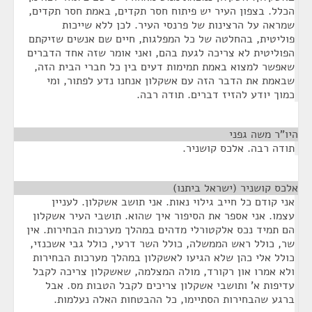
הכלל. בצפון העיר יש פיתוח חסר תקדים, באמת חסר תקדים,
שמראה על הרצינות של פרנסי העיר. לכן ללא שייכות
פוליטית, בהחלטה של כל המפלגות, חיים שם אנשים שזיקתם
הפוליטית לא צריכה לגעת בהם, ואני אומר שזה אחד הדברים
שאפשר למצוא באמת תמימות דעים בין כל חברי הבית הזה,
שבאמת את הדבר הזה עם אשקלון אנחנו נדע לפתור, ומי
כמוך יודע להזיז דברים. תודה רבה.
היו"ר משה גפני
¶
תודה רבה. אלכס קושניר.
אלכס קושניר (ישראל ביתנו)
¶
אני קודם כל חייב גילוי נאות. אני תושב אשקלון. לעניין
עצמו. אני אספר את הסיפור איך שהוא. תושבי העיר אשקלון
הם תמיד נכס אלקטורלי מדהים במהלך מערכות הבחירות. אין
שר, כולל ראש הממשלה, כולל השר דרעי, כולל גבי אשכנזי,
כולל אלי כהן שלא הגיעו לאשקלון במהלך מערכות הבחירות
ולא אמרו און רקורד, מולה המצלמה, שאשקלון צריכה לקבל
עדיפות א' ותושבי אשקלון צריכים לקבל הטבות מס. אבל
ברגע שהבחירות הסתיימו, כל ההבטחות האלה נעלמות.