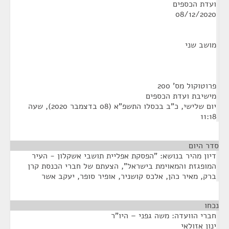
ועדת הכספים
08/12/2020
מושב שני
פרוטוקול מס' 200
מישיבת ועדת הכספים
יום שלישי, כ"ב בכסלו התשפ"א (08 בדצמבר 2020), שעה
11:18
סדר היום
דיון מהיר בנושא: "הפסקת אפליית תושבי אשקלון - העיר
המופגזת והמאוימת בישראל", הצעתם של חברי הכנסת קרן
ברק, מאיר כהן, אלכס קושניר, אופיר סופר, יעקב אשר
נכחו
¶
חברי הוועדה: משה גפני – היו"ר
ינון אזולאי