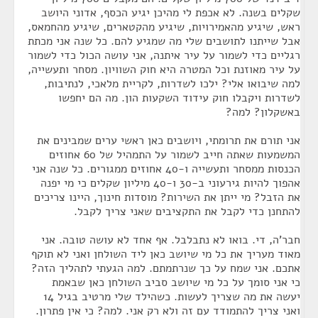
שקלים בשנה. לא אכפת לי מהיכן יגיע הכסף, אדוני היושב
ראש, שיגיע מהאמירויות, שיגיע מהקטארים, שיגיע מהחמאס,
אבל שייתנו לתושבים שלי מה שמגיע להם. כל שנה אני מכתת
רגליים כדי לשמור על עיר איתנה, אני עושה הכול כדי לשמור
על עיר מאוזנת וכל המטרה היא חוק השוויון. מסחר ותעשייה,
למה שיבואו אלי? ילכו לשדרות, לקריית מלאכי, לנתיבות,
לשדרות ויקבלו חוק עידוד השקעות הון. מה הם יחפשו
באשקלון? למה?
אני תורם את תרומתי, ויושבים כאן ראשי ערים שמבינים את
המשמעות שאתה חייב לשמור על התמהיל של 60 אחוזים
הכנסות ממסחר ותעשייה ו-40 אחוזים ממגורים. כל שנה אני
אהפוך להיות גירעוני ב-30 ו-40 מיליון שקלים כי מי יפנה
את הזבל? מי ייתן את השירות? מוסדות חינוך, היינו צריכים
להתחנן כדי לקבל את התקציבים שאני צריך לקבל.
חבר'ה, די. בואו לא נתבלבל. אף אחד לא עושה טובה. אני
מאוד מעריך את כל מי שיושב כאן ליד השולחן ואני לא תוקף
אתכם. אני שמח על כך שנרתמתם. למה הגעתי לתהליך הזה?
כי אני סומך על כל מי שיושב סביב השולחן כאן שבאמת
יעשה את מה שצריך לעשות. כשהילד שלי מרטיב בגיל 14
ואני צריך להתמודד עם זה ולא רק אני. למה? כי אין פתרון.