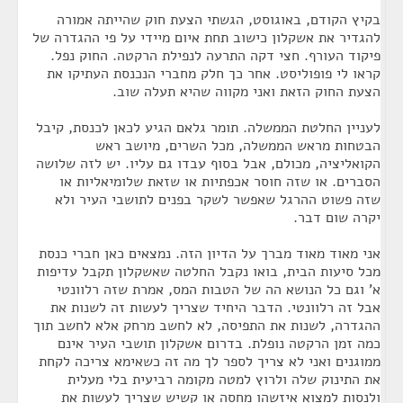
בקיץ הקודם, באוגוסט, הגשתי הצעת חוק שהייתה אמורה
להגדיר את אשקלון כישוב תחת איום מיידי על פי ההגדרה של
פיקוד העורף. חצי דקה התרעה לנפילת הרקטה. החוק נפל.
קראו לי פופוליסט. אחר כך חלק מחברי הנכנסת העתיקו את
הצעת החוק הזאת ואני מקווה שהיא תעלה שוב.
לעניין החלטת הממשלה. תומר גלאם הגיע לכאן לכנסת, קיבל
הבטחות מראש הממשלה, מכל השרים, מיושב ראש
הקואליציה, מכולם, אבל בסוף עבדו גם עליו. יש לזה שלושה
הסברים. או שזה חוסר אכפתיות או שזאת שלומיאליות או
שזה פשוט ההרגל שאפשר לשקר בפנים לתושבי העיר ולא
יקרה שום דבר.
אני מאוד מאוד מברך על הדיון הזה. נמצאים כאן חברי כנסת
מכל סיעות הבית, בואו נקבל החלטה שאשקלון תקבל עדיפות
א' וגם כל הנושא הה של הטבות המס, אמרת שזה רלוונטי
אבל זה רלוונטי. הדבר היחיד שצריך לעשות זה לשנות את
ההגדרה, לשנות את התפיסה, לא לחשב מרחק אלא לחשב תוך
כמה זמן הרקטה נופלת. בדרום אשקלון תושבי העיר אינם
ממוגנים ואני לא צריך לספר לך מה זה כשאימא צריכה לקחת
את התינוק שלה ולרוץ למטה מקומה רביעית בלי מעלית
ולנסות למצוא איזשהו מחסה או קשיש שצריך לעשות את