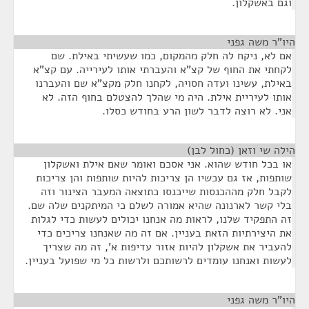
וגם באשקלון.
היו"ר משה גפני
¶
אם לא, ניקח לה חלק מהמקום, כמו שעשיתי באילת. שם
לקחתי את החוף של קצ"א והעברתי אותו לעירייה. עם קצ"א
באילת, עשינו ועדה חסויה, לקחנו חלק מקצ"א שם והעברנו
אותו לעיריית אילת. היה מי שהלך להצטלם בחוף הזה. לא
אני. לא רוצה לדבר לשון הרע בחודש כסלו.
הילה שי וזאן (כחול לבן)
¶
או בכל חודש שהוא. אני אסכם ואומר שאם אילת ואשקלון
שותפות, אז גם עכשיו הן צריכות להיות שותפות והן צריכות
לקבל חלק מההכנסות שייכנסו כתוצאה המעבר הצינור וזה
בלי קשר לארנונה שהיא אמורה לשלם כי המיתקנים שלה שם.
זה התפקיד שלנו, לראות מה אנחנו יכולים לעשות כדי לגלות
את היצירתיות הזאת בעניין. אם זה מה שאנחנו צריכים כדי
להעביר את אשקלון להיות אזור עדיפות א', זה מה שצריך
לעשות ואנחנו עומדים לרשותכם ולרשות כל מי שפועל בעניין.
היו"ר משה גפני
¶