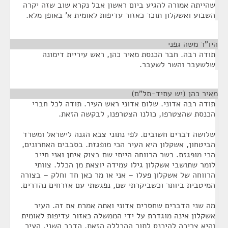
שהייתה אמורה להגיע ביום ראשון אבל נקרא שוב שזה יקרה
השבוע ואשקלון תוכר כאזור עדיפות לאומית א' באופן מלא.
היו"ר משה גפני
¶
תודה רבה. חבר הכנסת מאיר כהן, ראש עיריית דימונה
שלשעבר והשר לשעבר.
מאיר כהן (יש עתיד-תל"ם)
¶
תודה רבה אדוני. שלום אדוני ראש העיר. תודה לכל חברי
הכנסת שהצטרפו, כולנו הצטרפנו, לבקשה הזאת.
שלושה דברים חשובים. לפי נתוני צבא הגנה לישראל ומשרד
הביטחון, אשקלון היא העיר הכי מופגזת. בסבבים האחרונים,
הכי מופגזת. כשר הרווחה הייתי שם בצוק איתן ואני חייב
לומר שתושבי אשקלון גילו עמידה יוצאת מן הכלל. צוותי
הרווחה של אשקלון פעלו – אני או מר כאן חד וחלק – בצורה
המיטבית ביותר וכשביקרתי שם, נפגשתי עם אזרחים נהדרים.
מה שני הדברים שחסרים אדוני ואתה אמרת את זה. העיר
אשקלון אינה מוגדרת על ידי הממשלה כאזור עדיפות לאומית
והיא צריכה להיכנס לתוך ההכללה הזאת. הדבר השני, העיר