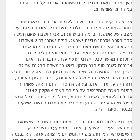
כאן ואנחנו מאוד מודים לכם ששמתם את זה על סדר היום
במהירות האפשרית.
אני אהיה קצרה כי יותר חשוב לשמוע את חברי ראש העיר
תומר גלאם שהוא יסביר. כולנו שומעים כל היום בחדשות על
מצבה של אשקלון ברמה הביטחונית. אני חושבת שאם תעשה
סקר בקרב אזרחי מדינת ישראל, כולם יאמרו לך שאשקלון
היא אחת הערים שנמצאת מבחינה ביטחונית הכי מופגזת
וברמה ביטחונית בעייתית. עדיין מתייחסים אליה שונה
לחלוטין מאשר לכל יישובי עוטף עזה. לדבר הזה היינו
אמורים לשים סוף כבר מזמן. ראש הממשלה הבטיח את זה
מזמן, שרי הממשלה הבטיחו את זה מזמן וזה היה אמור להגיע
לסדר היום בישיבת הממשלה האחרונה, ביום ראשון האחרון,
וזה היה על סדר היום. פתחת את סדר היום וראית שאמורה
להיות הצעת המחליטים על הפיכת העיר אשקלון לאזור
עדיפות לאומית, לאזור פיתוח א', אבל כל זה ירד בגלל המצב
הפוליטי הבעייתי. גם ועדת שרים לא התכנסה ושוב אשקלון
נכנסה לסיפור הזה.
אני רוצה לתת כמה נתונים כי באמת יותר חשוב לי שישמעו
את ראש העיר. באשקלון חיים כ-135,000 תושבים. קו
השיפוט שלה מרוחק 4.2 קילומטרים מרצועת עזה. היא נכנסה