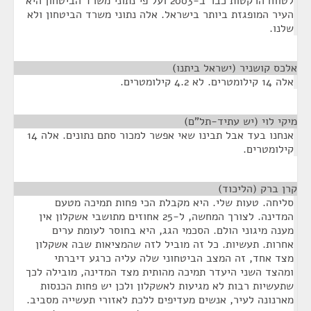
לטווח הרקטות כבר ב-2003 ועל פי נתוני משרד הביטחון היא
העיר המופגזת ביותר בישראל. אלה נתוני משרד הביטחון ולא
שלנו.
אלכס קושניר (ישראל ביתנו)
¶
אלה 14 קילומטרים. לא 4.2 קילומטרים.
מיקי לוי (יש עתיד-תל"ם)
¶
אנחנו בעד אבל תבינו שאי אפשר למכור סתם נתונים. אלה 14
קילומטרים.
קרן ברק (הליכוד)
¶
סליחה. טעות שלי. היא מקבלת הכי פחות תמיכה מטעם
המדינה. לצורך המחשה, ל-25 אחוזים מתושבי אשקלון אין
מענה מיגוני הולם. הסכמי הגג, היא בחוסר לעומת ערים
אחרות. תעשיות. כל זה מוביל לזה שהמציאות שבה אשקלון
מצד אחד, זה המצב הביטחוני שלה עליה כרגע דיברתי
ומהצד השני היעדר תמיכה מהותית מצד המדינה, מובילה לכך
שתעשיות רבות לא מגיעות לאשקלון ולכן יש פחות הכנסות
מארנונה לעיר, אנשים מעדיפים ללכת לאזורי תעשייה מסביב.