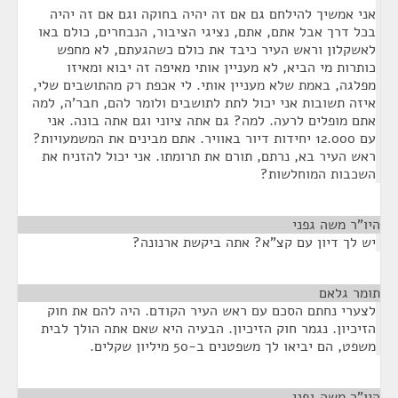
אני אמשיך להילחם גם אם זה יהיה בחוקה וגם אם זה יהיה
בכל דרך אבל אתם, אתם, נציגי הציבור, הנבחרים, כולם באו
לאשקלון וראש העיר כיבד את כולם כשהגעתם, לא מחפש
כותרות מי הביא, לא מעניין אותי מאיפה זה יבוא ומאיזו
מפלגה, באמת שלא מעניין אותי. לי אכפת רק מהתושבים שלי,
איזה תשובות אני יכול לתת לתושבים ולומר להם, חבר'ה, למה
אתם מופלים לרעה. למה? גם אתה ציוני וגם אתה בונה. אני
עם 12.000 יחידות דיור באוויר. אתם מבינים את המשמעויות?
ראש העיר בא, נרתם, תורם את תרומתו. אני יכול להזניח את
השכבות המוחלשות?
היו"ר משה גפני
¶
יש לך דיון עם קצ"א? אתה ביקשת ארנונה?
תומר גלאם
¶
לצערי נחתם הסכם עם ראש העיר הקודם. היה להם את חוק
הזיכיון. נגמר חוק הזיכיון. הבעיה היא שאם אתה הולך לבית
משפט, הם יביאו לך משפטנים ב-50 מיליון שקלים.
היו"ר משה גפני
¶