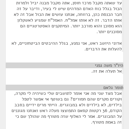
עד שאתה מקבל מרכז חוסן, אתה מקבל מבנה יביל ולמרות
הכול בגלל כוח האדם המדהים שיש לי בעיר, ודיבר על זה
חבר הכנסת כהן, ברווחה, אנחנו עושים את הכול אבל זה לא
אותו הדבר. זה לא אותו אמל"ח. האמל"ח שמגיע לאשקלון
הוא מסוכן והוא מורכב יותר. המיתקנים האסטרטגיים הם
מסוכנים יותר.
אדוני היושב ראש, אני נמנע, בגלל ההיבטים הביטחוניים, לא
להעלות את הדברים.
היו"ר משה גפני
¶
אל תעלה את זה.
תומר גלאם
¶
אבל מצד שני מה אני אומר לתושבים שלי כשיהיה לי מקרה,
וקורים מקרים שהם חמורים? גם בשוטף אי אפשר לטפל
בילדים, לא בילדים ולא במבוגרים. הייתי מרים ידיים בסבב
הקודם, 36 רקטות קסאם התפוצצו מעלה ראש ואנחנו מגוננים
על המבוגרים. אמר לי האלוף שזה מטורף מה שהולך שם כי
זה באמת מטורף.