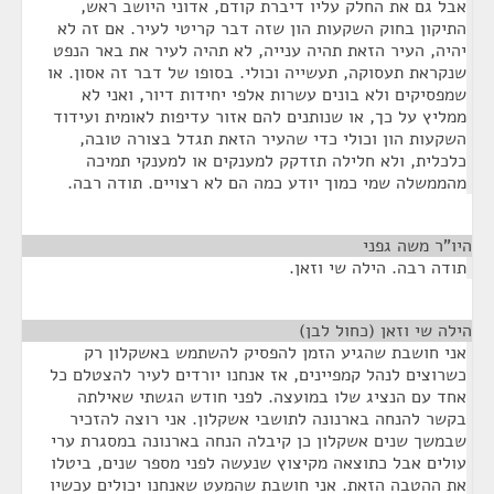
אבל גם את החלק עליו דיברת קודם, אדוני היושב ראש,
התיקון בחוק השקעות הון שזה דבר קריטי לעיר. אם זה לא
יהיה, העיר הזאת תהיה ענייה, לא תהיה לעיר את באר הנפט
שנקראת תעסוקה, תעשייה וכולי. בסופו של דבר זה אסון. או
שמפסיקים ולא בונים עשרות אלפי יחידות דיור, ואני לא
ממליץ על כך, או שנותנים להם אזור עדיפות לאומית ועידוד
השקעות הון וכולי כדי שהעיר הזאת תגדל בצורה טובה,
כלכלית, ולא חלילה תזדקק למענקים או למענקי תמיכה
מהממשלה שמי כמוך יודע כמה הם לא רצויים. תודה רבה.
היו"ר משה גפני
¶
תודה רבה. הילה שי וזאן.
הילה שי וזאן (כחול לבן)
¶
אני חושבת שהגיע הזמן להפסיק להשתמש באשקלון רק
כשרוצים לנהל קמפיינים, אז אנחנו יורדים לעיר להצטלם כל
אחד עם הנציג שלו במועצה. לפני חודש הגשתי שאילתה
בקשר להנחה בארנונה לתושבי אשקלון. אני רוצה להזכיר
שבמשך שנים אשקלון כן קיבלה הנחה בארנונה במסגרת ערי
עולים אבל כתוצאה מקיצוץ שנעשה לפני מספר שנים, ביטלו
את ההטבה הזאת. אני חושבת שהמעט שאנחנו יכולים עכשיו