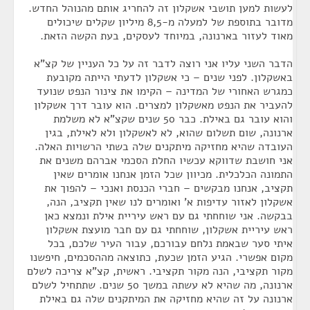
לעשות למען תושבי אשקלון זה להחריג אותם מהנוהל החדש.
מדובר בתוספת של למעלה מ-8,5 מיליון שקלים שיכולים
מאוד לעזור בארנונה, במיוחד לעסקים, בעת הקשה הזאת.
הדבר השני עליו אני רוצה לדבר זה על כל העניין של קצ"א
באשקלון. לפני שנים – כי אשקלון לדעתי הייתה מקובעת
כמגרש האחורי של המדינה – הקימו את צינור הנפט שנועד
להעביר את הנפט מאשקלון למצרים. הוא עובר דרך אשקלון
והוא עובר גם באילת. כבר 50 שנים שקצ"א לא משלמת
ארנונה, שום תשלום שהוא, לא לאשקלון ולא לאילת, בגין
העובדה שהיא מחזיקה מיתקנים שלה בשתי הרשויות האלה.
אני חושבת שדווקא עכשיו החלת הסכמי אברהם משנים את
התמונה הכלכלית. מכיוון שכל הזמן אנחנו אומרים שאין
תקציב, אנחנו מבקשים – חברי הכנסת ואנכי – להפוך את
אשקלון לאזור עדיפות א' ואומרים לנו שאין תקציב, הנה,
בבקשה. אני שוחחתי גם עם ראש עיריית אילת ונמצא כאן
ראש עיריית אשקלון, שוחחתי גם עם חבר מועצת אשקלון
איתי סער שבאמת נלחם עבורכם, עבור העיר שלכם, בכל
מקום אפשרי. הגיע הזמן שכעת, כתוצאה מההסכמים, חיפשנו
מקור תקציבי, הנה מקור תקציבי. ראשית, קצ"א צריכה לשלם
ארנונה, מה שהיא לא עשתה במשך 50 שנים. שתתחיל לשלם
ארנונה על זה שהיא מחזיקה את המיתקנים שלה גם באילת