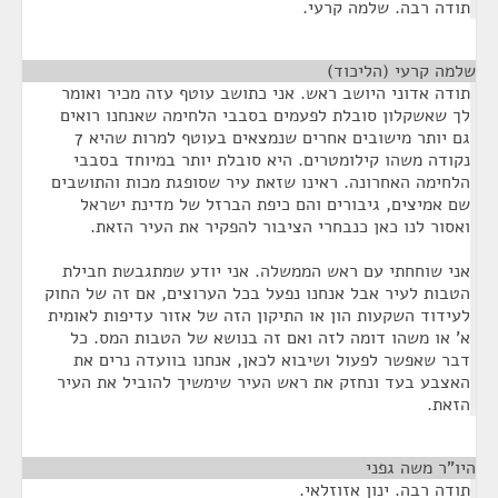
תודה רבה. שלמה קרעי.
שלמה קרעי (הליכוד)
¶
תודה אדוני היושב ראש. אני כתושב עוטף עזה מכיר ואומר
לך שאשקלון סובלת לפעמים בסבבי הלחימה שאנחנו רואים
גם יותר מישובים אחרים שנמצאים בעוטף למרות שהיא 7
נקודה משהו קילומטרים. היא סובלת יותר במיוחד בסבבי
הלחימה האחרונה. ראינו שזאת עיר שסופגת מכות והתושבים
שם אמיצים, גיבורים והם כיפת הברזל של מדינת ישראל
ואסור לנו כאן כנבחרי הציבור להפקיר את העיר הזאת.
אני שוחחתי עם ראש הממשלה. אני יודע שמתגבשת חבילת
הטבות לעיר אבל אנחנו נפעל בכל הערוצים, אם זה של החוק
לעידוד השקעות הון או התיקון הזה של אזור עדיפות לאומית
א' או משהו דומה לזה ואם זה בנושא של הטבות המס. כל
דבר שאפשר לפעול ושיבוא לכאן, אנחנו בוועדה נרים את
האצבע בעד ונחזק את ראש העיר שימשיך להוביל את העיר
הזאת.
היו"ר משה גפני
¶
תודה רבה. ינון אזוזלאי.