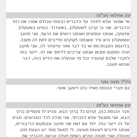
ינון אזולאי (ש"ס)
¶
אי אפשר שלא לחזור על הדברים ובטוח שכולם אמרו את רוח
הדברים. אני גר קרוב לאשקלון, באשדוד. כשיש באשקלון
אזעקה, אנחנו שומעים ואנחנו רואים את הרצף. אני חושב
שאשקלון היא עיר שאנחנו זקוקים וחייבים לתת לה מענה
בדוגמת הטבות מס או כל דבר אחר שיעזור לה. אני חושב
שזה המקום ומכאן אנחנו צריכים לדחוף את זה. יישר כוח
לחברי אלכס קושניר וכל מי שהעלה את הדיון הזה, דבר
שהוא חשוב.
היו"ר משה גפני
¶
גם חברי הכנסת מאיר כהן ויעקב אשר.
ינון אזולאי (ש"ס)
¶
חבר הכנסת כהן, קודם כל ברוך הבא. מגיע לו פעמיים ברוך
הבא. אני מתנצל שלא הזכרתי. אני מודה לכל המגישים. מגיע
על זה יישר כוח. יחד עם זאת אני חושב שבמקום הדיבורים,
אנחנו חייבים לעשות מעשה. לי למשל מחר יש הצעת חוק
שעולה ואני מקווה שהיא באמת תעלה שבאה להגדיר את