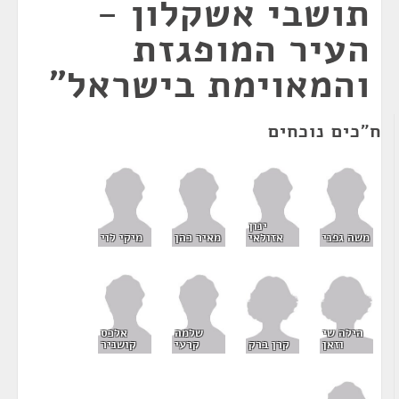
תושבי אשקלון -
העיר המופגזת
והמאוימת בישראל"
ח"כים נוכחים
ינון
משה גפני
אזולאי
מאיר כהן
מיקי לוי
הילה שי
שלמה
אלכס
וזאן
קרן ברק
קרעי
קושניר