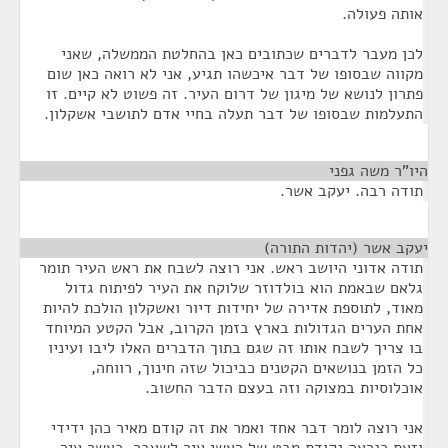
אותה פעולה.
לכן מעבר לדברים שכתובים כאן בהחלטת הממשלה, שאני
מקווה שבסופו של דבר איכשהו תגיע, אני לא רואה כאן שום
פתרון לנושא של מיגון של דרום העיר. זה פשוט לא קיים. זו
התעלמות שבסופו של דבר תעלה בחיי אדם לתושבי אשקלון.
היו"ר משה גפני
¶
תודה רבה. יעקב אשר.
יעקב אשר (יהדות התורה)
¶
תודה אדוני היושב ראש. אני רוצה לשבח את ראש העיר תומר
גלאם שבאמת הוא בולדוזר שלוקח את העיר לפיתוח גדול
מאוד, לתוספת אדירה של יחידות דיור ואשקלון הולכת להיות
אחת הערים הגדולות בארץ בזמן הקרוב, אבל הקטע המיוחד
בו צריך לשבח אותו זה שגם בתוך הדברים האלו ליבו ועיניו
כל הזמן בנושאים הקטנים כביכול שזה חינוך, רווחה,
אוכלוסיות במצוקה וזה בעצם הדבר החשוב.
אני רוצה לומר דבר אחד ואמר את זה קודם מאיר כהן ידידי