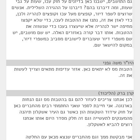
גם התושבים, ישבנו כאן בדיונים על חוק עכו, שעות על גבי
שעות, ומה דיברנו בהם? דיברנו על ההגירה השלילית. אנשים
שרוצים לשפר דיור, קופצים מעל עכו וקופצים לנהריה ולכן,
כדי לאזן את זה, נתנו את ההטבות לעכו, כדי שלא יקפצו
מחיפה ישר לנהריה אלא שיעצרו בעכו כדי שנשווה את
ההטבות. אותו דבר קורה באזורים האלה. יש שם מושבים, יש
שם משפרי דיור שעוברים לישובים מסביב כמשפרי דיור,
במקום להישאר שם.
היו"ר משה גפני
¶
הטבות מס לא יתאים כאן. אזור עדיפות מתאים וצריך לעשות
את זה.
קרן ברק (הליכוד)
¶
לכן אנחנו צריכים לעזור להם גם בהטבות מס וגם הנחות
בארנונה. אני חייבת לספר שאני החתמתי רבים מהחברים כאן
על חוק עידוד השקעות הון כאשר גם העיר אשקלון תיהנה
מהמענקים לתעשייה וגם זה חלק מסדר היום אותו אנחנו
רוצים להביא לאשקלון.
אני מבקשת ממך וגם מהחברים שנצא מכאן עם החלטה