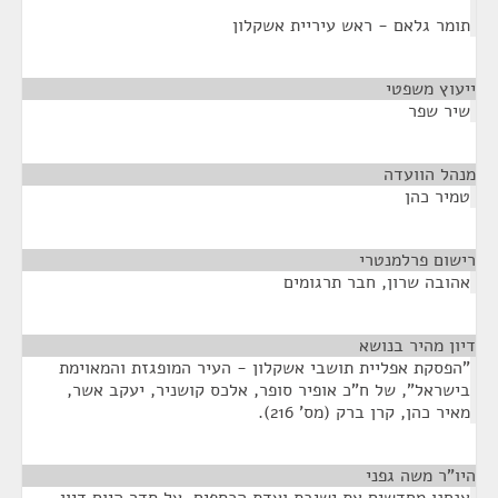
תומר גלאם - ראש עיריית אשקלון
ייעוץ משפטי
¶
שיר שפר
מנהל הוועדה
¶
טמיר כהן
רישום פרלמנטרי
¶
אהובה שרון, חבר תרגומים
דיון מהיר בנושא
¶
"הפסקת אפליית תושבי אשקלון - העיר המופגזת והמאוימת
בישראל", של ח"כ אופיר סופר, אלכס קושניר, יעקב אשר,
מאיר כהן, קרן ברק (מס' 216).
היו"ר משה גפני
¶