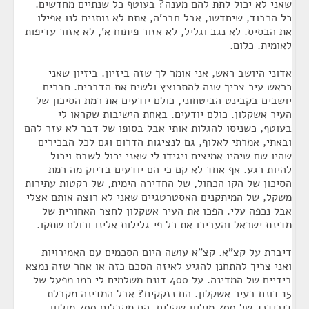
שאני לא יכול לתת להם מענה? בעוטף כל שנתיים מחדשים.
כל הכבוד, שיחדשו, אבל חבר'ה, אתם לא נותנים לנו אפילו
את הבסיס. לא נגב וגליל, לא אזור פיתוח א', לא אזור עדיפות
לאומית. כלום.
אדוני היושב ראש, אני אומר לך שזה ביזיון. ביזיון שאני
כראש עיר צריך שנה להתרוצץ ולשים את הדברים. חברים
יושבים בקבינט הביטחוני, כולם יודעים את רמת הסיכון של
העיר אשקלון. כולם יודעים. באחת הישיבות שקראו לי
בעוטף, כשניסו להגלות אותי אבל בסופו של דבר לא עזר להם
ובאתי, אמרתי לאלוף, גם לנציגות הדרום וגם לכל הבכירים
שהיו שם שיהיו אמיצים ויגידו לי שאני יכול לשבת ויכול
להיות רגע. אף אחד לא קם כי הם יודעים בדיוק מה רמת
הסיכון של הקו הכחול, של החדירה הימית, של רקטות עתירות
משקל, של המיתקנים האסטרטגיים שאני לא רוצה אותם אצלי
אבל נכפה עלי. הפכו את העיר אשקלון לחצר האחורית של
מדינת ישראל והעבירו את כל פי גלילות אלינו וכולם שתקו.
דיברת על קצ"א. קצ"א עושה היום הסכמים עם האמירויות
ואני צריך להתחנן להגיע לאיזה הסכם כזה או אחר שזה נמצא
בידיים של המדינה. על 400 דונם משלמים לי כמו מפעל של
15 דונם בעיר אשקלון. הם נזקקים? אבל המדינה מקבלת
דיבידנד של 700 מיליון שקלים. הם מקבלים 700 מיליון