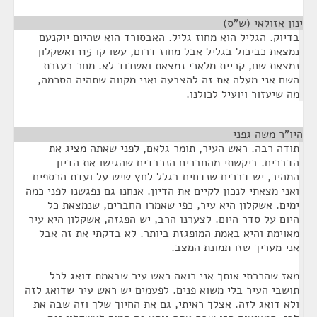
ינון אזולאי (ש"ס)
¶
בדיוק. הגליל הוא מחוז גליל. האבסורד הוא שהיום יוקנעם
נמצאת כביכול בגליל אבל מחוז דרום, עשו קו 115 ואשקלון
נמצאת שם, קריית מלאכי נמצאת ואשדוד לא. מחר בעזרת
השם אני מעלה את זה להצבעה ואני מקווה שתהיה הסכמה,
מה שיעזור ויועיל לכולנו.
היו"ר משה גפני
¶
תודה רבה. ראש העיר, תומר גלאם, לפני שאתה מציג את
הדברים. ביקשתי מהחברים הנכבדים שהגישו את הדיון
המהיר, יש דברים שנדחים בגלל לחץ שיש על ועדת הכספים
ואני מצאתי לנכון לקיים את הדיון. אנחנו גם נפגשנו לפני כמה
ימים. אשקלון היא עיר, כפי שאמרו החברים, שנמצאת כל
היום על סדר היום. לצערנו הרב, יש הפגזה, אשקלון היא עיר
מאוימת והיא באמת המופגזת ביותר. לא בדקתי את זה אבל
אני מעריך שזו תמונת המצב.
מאז שהכרתי אותך אני רואה ראש עיר שבאמת דואג לכל
תושבי העיר בלי משוא פנים. לפעמים יש ראש עיר שדואג לזה
ולא דואג לזה. אצלך ראיתי, גם את החיוך שלך וזה שבה את