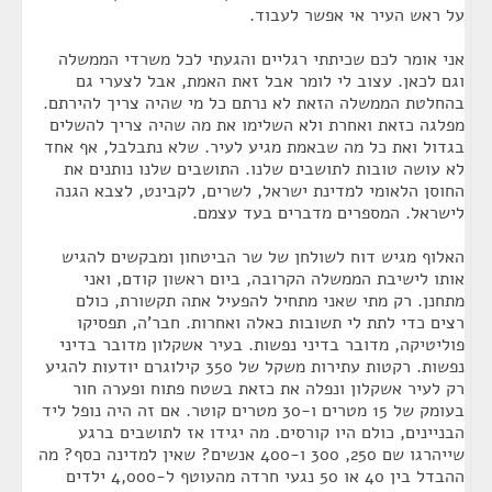
על ראש העיר אי אפשר לעבוד.
אני אומר לכם שכיתתי רגליים והגעתי לכל משרדי הממשלה
וגם לכאן. עצוב לי לומר אבל זאת האמת, אבל לצערי גם
בהחלטת הממשלה הזאת לא נרתם כל מי שהיה צריך להירתם.
מפלגה כזאת ואחרת ולא השלימו את מה שהיה צריך להשלים
בגדול ואת כל מה שבאמת מגיע לעיר. שלא נתבלבל, אף אחד
לא עושה טובות לתושבים שלנו. התושבים שלנו נותנים את
החוסן הלאומי למדינת ישראל, לשרים, לקבינט, לצבא הגנה
לישראל. המספרים מדברים בעד עצמם.
האלוף מגיש דוח לשולחן של שר הביטחון ומבקשים להגיש
אותו לישיבת הממשלה הקרובה, ביום ראשון קודם, ואני
מתחנן. רק מתי שאני מתחיל להפעיל אתה תקשורת, כולם
רצים כדי לתת לי תשובות כאלה ואחרות. חבר'ה, תפסיקו
פוליטיקה, מדובר בדיני נפשות. בעיר אשקלון מדובר בדיני
נפשות. רקטות עתירות משקל של 350 קילוגרם יודעות להגיע
רק לעיר אשקלון ונפלה את כזאת בשטח פתוח ופערה חור
בעומק של 15 מטרים ו-30 מטרים קוטר. אם זה היה נופל ליד
הבניינים, כולם היו קורסים. מה יגידו אז לתושבים ברגע
שייהרגו שם 250, 300 ו-400 אנשים? שאין למדינה כסף? מה
ההבדל בין 40 או 50 נגעי חרדה מהעוטף ל-4,000 ילדים