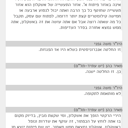
אינה באזור פיתוח א'. אזור התעשייה של אשקלון הוא אזור
תעשייה שחוטף כל כך הרבה ואתה יכול לנסוע ארבעה או
חמישה קילומטרים קצת יותר דרומה, לפתוח שם עסק, תקבל
כל מה שאתה רוצה אבל אם אתה עושה את זה באשקלון, אתה
ממש נמצא אחורה בסדר העדיפות.
היו"ר משה גפני
¶
זו החלטה אנכרוניסטית כשלא היו אז הפגזות.
מאיר כהן (יש עתיד-תל"ם)
¶
כן. זו החלטה ישנה.
היו"ר משה גפני
¶
לא מותאמת לתקופה.
מאיר כהן (יש עתיד-תל"ם)
¶
הירי הרקטי הופך את אשקלון, ומי שקצת מבין, בדיוק מקום
בו אתה לוחץ על הכפתור, זה עוקף את שדרות ונופל
באשקלון. אשקלון נמצאת ממש מאחור. יש שם פיתוח יוצא מן