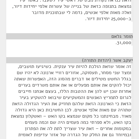
וזאת כנראה נקודת מבט של ראשי עיר לשעבר. כאשר עיר
נמצאת בתנופה כזאת של בנייה של עשרות אלפי יחידות דיור,
ואלה מאות אלפי אנשים, נדמה לי שבתוכנית מדובר
ב-25,000 יחידות דיור.
תומר גלאם
¶
31,000.
יעקב אשר (יהדות התורה)
¶
זה אומר שזאת הולכת להיות עיר ענקית. כשיגיעו תושבים,
ומצד שני מסחר, תעסוקה, אזורים רוויי ארנונה לא יהיו שם
בגלל החשש מטילים או דברים מהסוג הזה, האפשרות שאתה
יכול להקים את אותם מפעלים או את אותם משרדים בערים
אחרות שכן יש להן את ההטבות הללו, בעצם אנחנו חייבים
לגרום לתמריץ האנשים והמשקיעים שיבואו להשקיע בעיר
הזאת כי הארנונה הזאת שלהם תחזיק את העיר הגדולה הזאת
שתהיה עם מאות אלפי אנשים. לכן החשיבות כאן היא גדולה
מאוד. מבחינתנו כל מקום שנמצא בקו האש – ואשקלון נמצאת
בקו האש, ולא ספרתי כמה פעמים היה שם וכמה פעמים
במקומות אחרים – זאת עיר שצריך לתת לה את הפתרון
ובמיוחד גם את החלק של הגדרה של אזור עדיפות לאומית