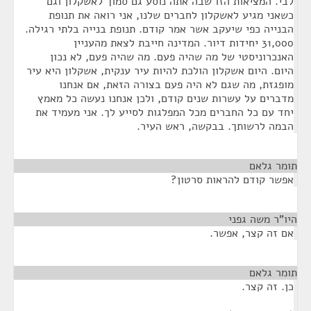
לבי. המציאות הזו שבה אתה נוסע גם סמוך לאשקלון וגם
כשאני מגיע לאשקלון לחברים שלנו, אני רואה את תנופת
הבנייה כפי שיעקב אשר אמר קודם. תנופת בנייה בלתי רגילה.
31,000 יחידות דיור. המדינה חייבת לצאת מהעניין
האנכרוניסטי של מה שהיה פעם. מה שהיה פעם, לא נכון
היום. היום אשקלון הולכת להיות עיר ענקית, אשקלון היא עיר
מופגזת, מה שגם לא היה פעם בצורה הזאת, אם אנחנו
מדברים על עשרות שנים קודם, ולכן אנחנו נעשה כל מאמץ
יחד עם כל החברים מכל המפלגות לסייע לך. אני מעמיד את
הבמה לרשותך. בבקשה, ראש העיר.
תומר גלאם
¶
אפשר קודם להראות סרטון?
היו"ר משה גפני
¶
אם זה קצר, אפשר.
תומר גלאם
¶
כן. זה קצר.