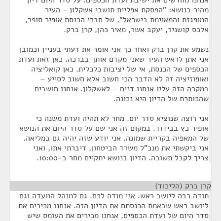
אנחנו מחדשים את ישיבת ועדת הכספים. על סדר היום דיון
מהיר בנושא: "הפסקת אפליית תושבי אשקלון - העיר
המופגזת והמאוימת בישראל", של חברי הכנסת אופיר סופר,
אלכס קושניר, יעקב אשר, מאיר כהן, קרן ברק.
נשמע את קרן ברק ואחר כך אני אומר את דעתי בעניין וכמובן
אני אתן לראש העיר שאני מקדם אותך בברכה. כאן זאת ועדת
הכספים של הכנסת, אי של יציבות כלכלית. כאן קואליציה
ואופוזיציה זה לא הדבר הכי חשוב אלא חשוב לסייע –
במקרה הזה עליו אנחנו דנים – לאשקלון. אנחנו חושבים
שהכותרת של הדיון היא נכונה.
אני רוצה שנוציא סדר יום. מחר לא תהיה ועדת משנה כי
אופיר כץ בבידוד. במקום זה אני שם על סדר היום את הנושא
של המאפיה בקריית שמונה. אני יודע שזה יהיה גם במליאה.
אני ביקשתי את מנכ"ל משרד הביטחון, דיברתי אתו, ואני
צריך לקבל תשובה. הדיון בנושא יתקיים מחר ב-10:00.
קרן ברק (הליכוד)
¶
תודה רבה ליושב ראש. אני מודה לכם. גם למנהל הוועדה וגם
ליושב ראש שבאמת הכנסתם את הדיון הזה. אנחנו מכירים את
סדר היום של ועדת הכספים, אנחנו מכירים את העומס שיש