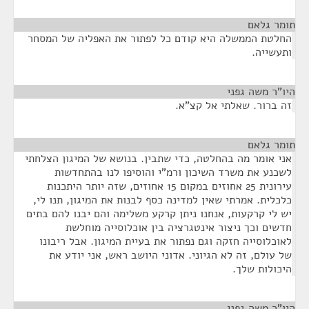
תומר גלאם
¶
החלטת הממשלה היא קודם כל לפתור את האפליה של המסחר
ותעשייה.
היו"ר משה גפני
¶
זה ברור. שאלתי אל קצ"א.
תומר גלאם
¶
אני אומר מה בהחלטה, כדי שתבין. בנושא של המיגון הצלחתי
לשכנע את משרד השיכון ורמ"י והוסיפו לנו בהתחדשות
עירונית 25 אחוזים במקום 15 אחוזים, שזה יותר היתכנות
כלכלית. אמרתי שאין למדינה כסף לבנות את המיגון, תנו לי,
יש לי קרקעות, אנחנו ניתן קרקע משלימה והם יבנו להם בתים
חדשים וכך ניצור אינטגרציה בין אוכלוסייה מוחלשת
לאוכלוסייה חזקה וגם נפתור את בעיית המיגון. אבל ריבונו
של עולם, זה לא הגיוני. אדוני היושב ראש, אני יודע את
היכולות שלך.
היו"ר משה גפני
¶