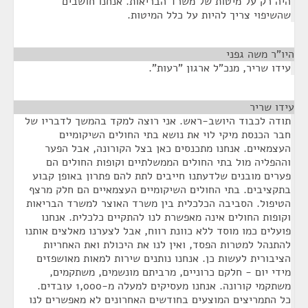
היה רק על מיטות של משרד הבריאות. אנחנו חושבים
שהשיפוי צריך להיות על כלל המיטות.
היו"ר משה גפני
¶
עידו שריר, מנכ"ל ארגון "רעות".
עידו שריר
¶
תודה לכבוד היושב-ראש. אני רוצה למקד בהמשך לדבריו של
חבר הכנסת מיקי לוי את נושא בתי החולים השיקומיים
העצמאיים. אנחנו מתכנסים כאן בצל הקורונה, אבל הפער
וההפליה מול בתי החולים הממשלתיים וקופות החולים הם
פערים מובנים שלדעתנו חייבים לתת להם פתרון באופן קבוע
בתקציבים. בתי החולים השיקומיים העצמאיים הם חלק מרצף
הטיפול. הסביבה הכלכלית בין משרד האוצר למשרד הבריאות
וקופות החולים אינה מאפשרת לנו להתקיים כלכלית. אנחנו
פועלים כמו מוסד ללא כוונת רווח, אבל לצערנו מאלצים אותנו
להתנהל למטרות הפסד, ואין לנו את היכולת ואת האחריות
הציבורית לעשות כן. אנחנו נותנים שירות למאות מאושפזים
מידי יום - חלקם כרוניים, מרביתם מונשמים, משתקמים,
משתקמי קורונה. אנחנו מעסיקים למעלה מ-1,000 עובדים.
כל התמריצים המוצעים בחודשים האחרונים לא מאפשרים לנו