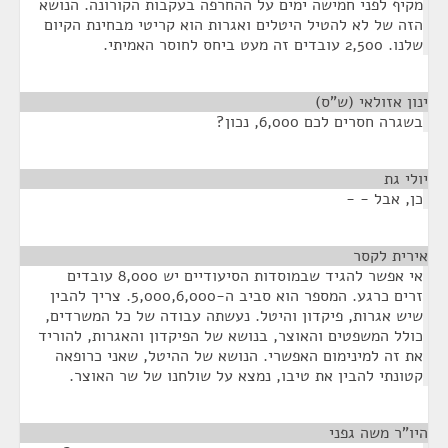
מקיף לפני חמישה ימים על ההחרפה בעקבות הקורונה. הנושא
הזה של לא להטיל היטלים ואגרות הוא קריטי מבחינת הקיום
שלנו. 2,500 עובדים זה מעט ביחס לחוסר האמיתי.
ינון אזולאי (ש"ס)
¶
בשגרה חסרים לכם 6,000, נכון?
יולי גת
¶
כן, אבל - -
אירית לקסר
¶
אי אפשר להגיד שבמוסדות הסיעודיים יש 8,000 עובדים
זרים כרגע. המספר הוא סביב ה-5,000,6,000. צריך להבין
שיש אגרות, פיקדון והיטל. נעשתה עבודה של כל המשרדים,
כולל המשפטים והאוצר, בנושא של הפיקדון והאגרות, להוריד
את זה למינימום האפשרי. הנושא של ההיטל, שאני כרופאה
קטונתי להבין את טיבו, נמצא על שולחנו של שר האוצר.
היו"ר משה גפני
¶