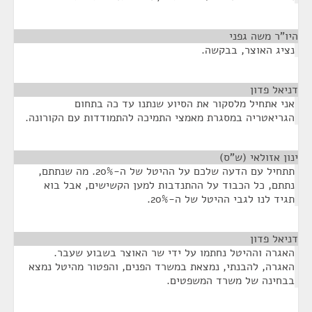
היו"ר משה גפני
¶
נציג האוצר, בבקשה.
דניאל פדון
¶
אני אתחיל מלסקור את הסיוע שנתנו עד כה בתחום
הגריאטריה במסגרת מאמצי התמיכה להתמודדות עם הקורונה.
ינון אזולאי (ש"ס)
¶
תתחיל עם הדעה שלכם על ההיטל של ה-20%. מה שנתתם,
נתתם, כל הכבוד על ההתנדבות למען הקשישים, אבל בוא
תגיד לנו לגבי ההיטל של ה-20%.
דניאל פדון
¶
האגרה וההיטל נחתמו על ידי שר האוצר בשבוע שעבר.
האגרה, להבנתי, נמצאת במשרד הפנים, והפטור מהיטל נמצא
בבחינה של משרד המשפטים.