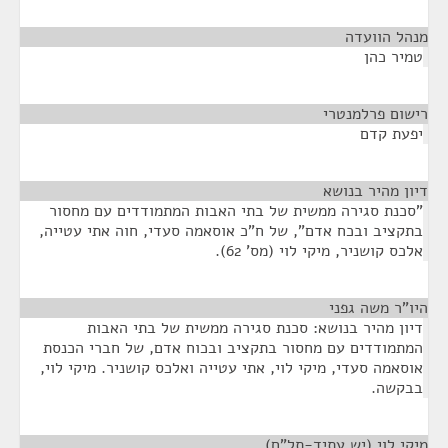
מנהל הוועדה
¶
טמיר כהן
רישום פרלמנטרי
¶
יפעת קדם
דיון מהיר בנושא
¶
"סכנת סגירה ממשית של בתי האבות המתמודדים עם מחסור
בתקציב ובכח אדם", של ח"כ אוסאמה סעדי, חוה אתי עטייה,
אלכס קושניר, מיקי לוי (מס' 62).
היו"ר משה גפני
¶
דיון מהיר בנושא: סכנת סגירה ממשית של בתי האבות
המתמודדים עם מחסור בתקציב ובכוח אדם, של חברי הכנסת
אוסאמה סעדי, מיקי לוי, אתי עטייה ואלכס קושניר. מיקי לוי,
בבקשה.
מיקי לוי (יש עתיד-תל"ם)
¶