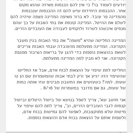
יודעים לעמוד בו? כי אין להם הכנסות מאיזה שהוא מקום
אחר. ההכנסות היחידות שיש להם זה ההכנסות שנכנסות
מהמדינה פר עובד. לא ברור מאיפה המדינה מצפה שיהיה להם
לשלם את ההיטל. המדינה קונסת את בתי האבות על כך שהם
מנסים איכשהו לשרוד ולוקחים לעבודה את העובדים הזרים.
המדינה החליטה שהיא "משפה" את בתי האבות בגין משבר
הקורונה. המדינה מתעלמת מהעובדה שבתי האבות צריכים
לשאת בהוצאות נוספות כדי להגן על בריאות הציבור ממגפת
הקורונה. אני לא מבין למה המדינה מתעלמת.
החליטו לתת שיפוי על הוצאות לכוח אדם, אבל אז החליטו
שהשיפוי הזה יגיע אך ורק לבתי אבות שהמשמרות שם הן 12
שעות. למה? כשעושים את החשבון מבינים שזו אותה כמות
של שעות, גם אם מדובר במשמרות של 8/16 .
אני חושב שא', צריך לטפל בנושא של ביטול היטלים וביטול
קנסות לגבי העובדים הזרים, וב', צריך לתת להם שיפוי על
מיטות שלא מתוקצבות, לאפשר להם גמישות בכוח אדם,
ולשפות אותם על הוצאות בכוח אדם והוצאות נוספות.