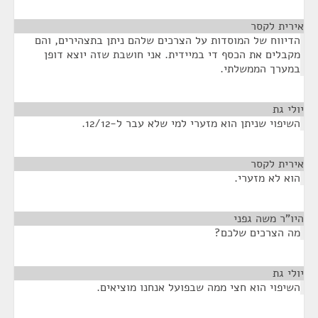
אירית לקסר
¶
הדיווח של המוסדות על הצרכים שלהם ניתן בתצהירים, והם
מקבלים את הכסף די במיידית. אני חושבת שזה יוצא דופן
במערך הממשלתי.
יולי גת
¶
השיפוי שניתן הוא מזערי למי שלא עבר ל-12/12.
אירית לקסר
¶
הוא לא מזערי.
היו"ר משה גפני
¶
מה הצרכים שלכם?
יולי גת
¶
השיפוי הוא חצי ממה שבפועל אנחנו מוציאים.