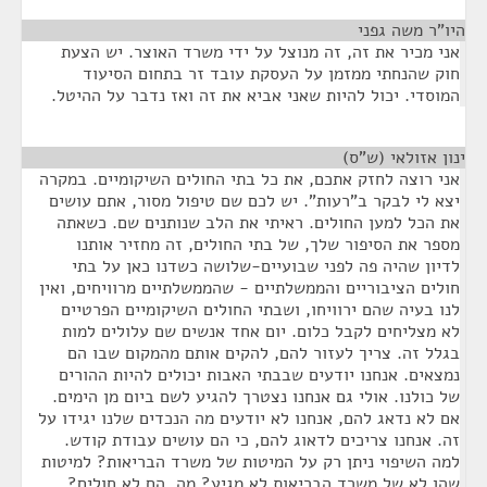
היו"ר משה גפני
¶
אני מכיר את זה, זה מנוצל על ידי משרד האוצר. יש הצעת
חוק שהנחתי ממזמן על העסקת עובד זר בתחום הסיעוד
המוסדי. יכול להיות שאני אביא את זה ואז נדבר על ההיטל.
ינון אזולאי (ש"ס)
¶
אני רוצה לחזק אתכם, את כל בתי החולים השיקומיים. במקרה
יצא לי לבקר ב"רעות". יש לכם שם טיפול מסור, אתם עושים
את הכל למען החולים. ראיתי את הלב שנותנים שם. כשאתה
מספר את הסיפור שלך, של בתי החולים, זה מחזיר אותנו
לדיון שהיה פה לפני שבועיים-שלושה כשדנו כאן על בתי
חולים הציבוריים והממשלתיים - שהממשלתיים מרוויחים, ואין
לנו בעיה שהם ירוויחו, ושבתי החולים השיקומיים הפרטיים
לא מצליחים לקבל כלום. יום אחד אנשים שם עלולים למות
בגלל זה. צריך לעזור להם, להקים אותם מהמקום שבו הם
נמצאים. אנחנו יודעים שבבתי האבות יכולים להיות ההורים
של כולנו. אולי גם אנחנו נצטרך להגיע לשם ביום מן הימים.
אם לא נדאג להם, אנחנו לא יודעים מה הנכדים שלנו יגידו על
זה. אנחנו צריכים לדאוג להם, כי הם עושים עבודת קודש.
למה השיפוי ניתן רק על המיטות של משרד הבריאות? למיטות
שהן לא של משרד הבריאות לא מגיע? מה, הם לא חולים?