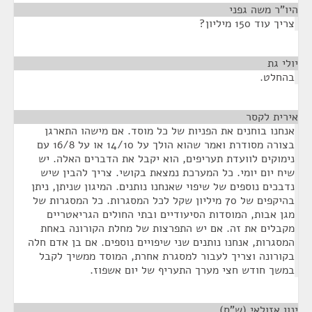
היו"ר משה גפני
¶
צריך עוד 150 מיליון?
יולי גת
¶
בהחלט.
אירית לקסר
¶
אנחנו בוחנים את הפניות של כל מוסד. אם מישהו התארגן
בצורה מסודרת ואמר שהוא הולך על 14/10 או על 16/8 עם
נימוקים לוועדת תעריפים, הוא יקבל את הדברים האלה. יש
שיח יום יומי. כל המערכת נמצאת בקושי. צריך להבין שיש
נדבכים נוספים של שיפוי שאנחנו נותנים. המיגון שניתן, ניתן
בהיקפים של 70 מיליון שקל לכל המסגרות. כל המסגרות של
מגן אבות, המוסדות הסיעודיים ובתי החולים הגריאטריים
מקבלים את זה. אם יש התפרצות של מחלת הקורונה באחת
המסגרות, אנחנו נותנים שני שיפויים נוספים. אם בן אדם חלה
בקורונה וצריך לעבור למסגרת אחרת, המוסד ממשיך לקבל
במשך חודש חצי מערך התעריף של יום אשפוז.
ינון אזולאי (ש"ס)
¶