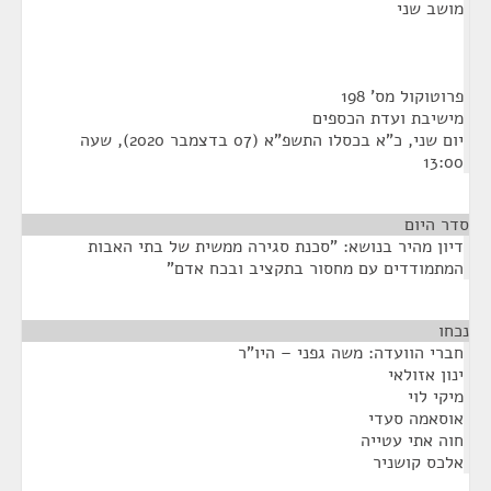
מושב שני
פרוטוקול מס' 198
מישיבת ועדת הכספים
יום שני, כ"א בכסלו התשפ"א (07 בדצמבר 2020), שעה
13:00
סדר היום
דיון מהיר בנושא: "סכנת סגירה ממשית של בתי האבות
המתמודדים עם מחסור בתקציב ובכח אדם"
נכחו
¶
חברי הוועדה: משה גפני – היו"ר
ינון אזולאי
מיקי לוי
אוסאמה סעדי
חוה אתי עטייה
אלכס קושניר