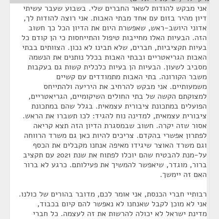
אני מבקש להודות לשאר החברים שלי. בשבוע שעבר עשיתי
דיון מהיר בזום עם אחד מבתי האבות. אני רוצה להודות לך,
אדוני היושב-ראש, שאפשרת היום את הדיון הכל כך חשוב
הזה. הבעיות האלו מחייבות טיפול והתייחסות כי הן קודם כל
בעיות תקציביות, חברים, שלא תבינו לא נכון. הצוותים בבתי
האבות הגריאטריים ובבתי האבות בכלל נותנים את הנשמה
מסביב לשעון. הבעיות הן בעיות כלכלית קשות גם בעקבות
משבר הקורונה. בתי האבות מתמודדים עם קשיים
משמעותיים. אני מבקש להרחיב את היריעה ולהתייחס
למצוקתם הקשה של בתי החולים השיקומיים, הגריאטריים,
הפועלים במתכונת ציבורית עצמאית. בגלל שהם במתכונת
ציבורית עצמאית, למדינה נוח להגיד: לכו תשברו את הראש.
אסור שזה יקרה. חשוב שבמסגרת הדיון הזה תצא קריאה
לפתרון אפשרי בהקדם. צריכים להיות כאן גם משרד הרווחה
וגם משרד האוצר שיגידו מאיפה אנחנו מקבלים את הכסף
על-מנת להבטיח שהם יוכלו לפתוח את שנת 2021 עם תקציב
ברור, מוגדר, שיאפשר להמשיך את פעילותם. כרגע לא ברור
האם זה יימשך.
רבותיי חברי הכנסת, אני אומר לכם, מדובר בהורים של כולנו.
אני לא מוכן לקבל שאנחנו לא נאפשר להם קיום בכבוד,
מדינת ישראל לא יכולה להרשות את זה לעצמה. כל חברי