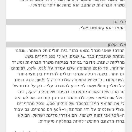
משרד הבריאות שהמצב הוא פחות או יותר נורמאלי.
יולי גת
¶
המצב הוא קטסטרופאלי.
אלון קלמן
¶
המרכז שאני מנהל נמצא בתוך בית חולים תל השומר. אנחנו
עמותה שעובדת כבר 34 שנים. יש לי 220 דיירים בשש
מחלקות שונות. מדובר במוסד בפיקוח משרד הבריאות ומשרד
הרווחה. עד 2019 התפוסה שלנו עמדה על 95%, 97%, לפעמים
גם יותר. בשנה רגילה אנחנו יכולים להרוויח בין חצי אחוז
לשני אחוז. ב-2020 התפוסה שלנו ירדה ל-90%, שזה הפסד
של מיליון 800 שאני לא יודע להתגבר עליו. רק על הדוח של
10 החודשים האחרונים אנחנו בהפסד של מיליון שקל, וזה
כולל את הפיצוי שקיבלנו מהמדינה בגין קורונה. אם לא היה
לי את הפיצוי היינו בהפסד של מיליון 400. 70% מהדיירים
אצלי משולמים על ידי המדינה, ו-30% הם פרטיים. גם עבור
ה-30% אני זקוק לשיפוי, הם אזרחי מדינת ישראל, הם לא
בחרו מרצונם החופשי להיות במחלקה סיעודית.