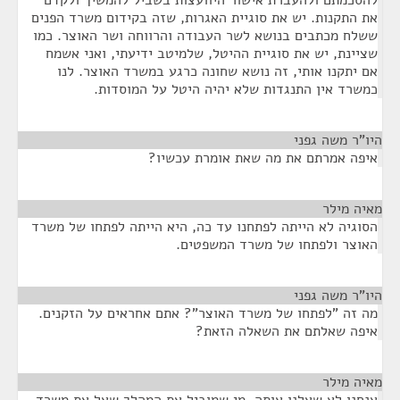
להסכמתם ולהעברת אישור היוועצות בשביל להמשיך ולקדם
את התקנות. יש את סוגיית האגרות, שזה בקידום משרד הפנים
ששלח מכתבים בנושא לשר העבודה והרווחה ושר האוצר. כמו
שציינת, יש את סוגיית ההיטל, שלמיטב ידיעתי, ואני אשמח
אם יתקנו אותי, זה נושא שחונה כרגע במשרד האוצר. לנו
כמשרד אין התנגדות שלא יהיה היטל על המוסדות.
היו"ר משה גפני
¶
איפה אמרתם את מה שאת אומרת עכשיו?
מאיה מילר
¶
הסוגיה לא הייתה לפתחנו עד כה, היא הייתה לפתחו של משרד
האוצר ולפתחו של משרד המשפטים.
היו"ר משה גפני
¶
מה זה "לפתחו של משרד האוצר"? אתם אחראים על הזקנים.
איפה שאלתם את השאלה הזאת?
מאיה מילר
¶