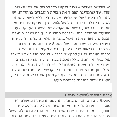
יש שלושה צעדים שצריך לנקוט כדי להציל את בתי האבות.
אחד, עד שהמדינה תפתור את מצוקת העובדים במוסדות, יש
להוביל מדיניות של אי אכיפה על עובדים ללא רישיון. אנחנו
לא צריכים להכביד בהיטל של 20% בגין העסקת עובדים אי
חוקיים. דבר שני, ביטול או הקפאה של היטל ההעסקה לענף
הסיעוד המוסדי. כמו שקיבלת החלטה ב-3 בנובמבר בוועדת
הכספים להקפיא את ההיטל בענף החקלאות, כך צריך לעשות
בענף הסיעוד. יש מחסור של 8,000 עובדים. אני חושבת
שמשרד הבריאות צריך לערוך בדיקה מקיפה בדיור המוגן
ובבתי האבות בנוגע לתקציב הנדרש לטובת מיגון אופטימאלי
מול נגיף הקורונה, כולל תוספת בכוח אדם והקצאת תקציב
ייעודי עבור הוצאות המוסדות להתמודדות עם נגיף הקורונה.
יש לבחון מחדש את החסמים הבירוקרטיים על מנת שהתקציב
יגיע למוסדות. תת התקציב לא רק מסכן את בריאות הדיירים,
הוא גם עלול להוביל לקריסת הענף.
אלכס קושניר (ישראל ביתנו)
¶
8,000 עובדים חסרים בענף, והחלטת הממשלה מאשרת רק
2,500. בוועדה לפניות הציבור אמרו שזה לא 2,500, שזה
2,000. במקום לעודד את האנשים לבוא, המדינה מטילה היטל
על בתי האבות שהם פשוט לא יודעים לעמוד בו. למה הם לא