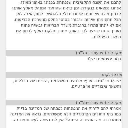
לתכנן את השנה התקציבית שנפתחת בפנינו באופן מאוזן.
אנחנו נמצאים בנקודת זמן כזאת שהוועד המנהל מאלץ אותנו
לבחון איזה שירותים אנחנו יכולים להמשיך לתת, איזה לא,
הכל תחת מתן שירות ציבורי בסיסי כחלק ממערכת הבריאות.
אם לא יינתן פתרון בהובלת משרד הבריאות ובשיח פתוח
וארוך טווח שייצר לנו ודאות, ייתכן וחלקנו נאלץ לבחון את
המשך הפעילות.
מיקי לוי (יש עתיד-תל"ם)
¶
כמה עצמאיים יש?
אירית לקסר
¶
יש 14 מר"גים בארץ: ארבעה ממשלתיים, שניים של הכללית,
והשאר ציבוריים או פרטיים.
מיקי לוי (יש עתיד-תל"ם)
¶
אמרתי להם לזרוק את המפתחות לפתחה של המדינה בדיוק
כמו בתי החולים הציבוריים הלא ממשלתיים, נראה את המדינה
מתמודדת. מה התשובה הייתה? אין לנו נשמה לעשות את זה.