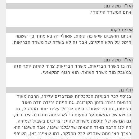
היו"ר משה גפני
¶
אתם המשרד הייעודי.
אירית לקסר
¶
אנחנו חושבים שיש פה טעות, שאולי זה בא מתוך כך ששמו
היטל על הלא חוקיים, אבל זה לא בשדה של משרד הבריאות.
היו"ר משה גפני
¶
זה כן משרד הבריאות. משרד הבריאות צריך להיות יותר חזק
במאבק מול משרד האוצר, הוא הגוף המקצועי.
יולי גת
¶
בנוסף לכל הבעיות הכלכליות שמדברים עליהן, הרבה מאוד
הוצאות נוצרו בזמן הקורונה. גם הייתה ירידה חדה מאוד
בטיסות, גם היו שעות נוספות שנכפו עלינו יותר מהרגיל, גם
הנושא של הוצאות על הסעות כי לא הייתה תחבורה ציבורית,
גם הנושא של תוספת משרות שהיינו צריכים בשביל שמירה.
היו לנו הרבה מאוד הוצאות שקיבלנו שיפוי, אבל השיפוי הוא
בערך חצי ממה שנדרש לכל מחלקה. כמו שציינו כאן, השיפוי