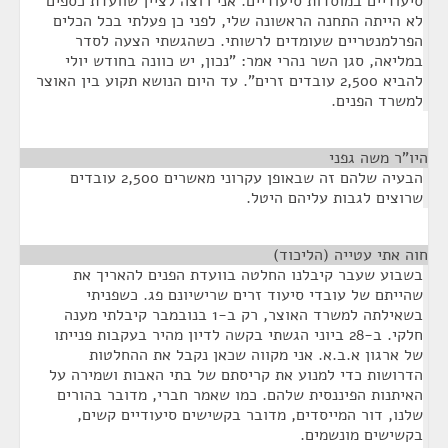
סיעודיים במוסדות סיעודיים. אני רוצה לציין שוועדת כספים
לא הייתה התחנה הראשונה שלי, לפני כן פעלתי בכל הכלים
הפרלמנטריים שעומדים לרשותי. כשהגשתי הצעה לסדר
במליאה, סגן השר נהרי אמר: "נכון, יש כוונה בחודש יולי
להביא 2,500 עובדים זרים". עד היום הנושא תקוע בין האוצר
למשרד הפנים.
היו"ר משה גפני
¶
הבעיה שלהם זה שבאופן עקרוני מאשרים 2,500 עובדים
שרוצים לגבות עליהם היטל.
חוה אתי עטייה (הליכוד)
¶
בשבוע שעבר קיבלנו החלטה בוועדת הפנים להאריך את
שהייתם של עובדי סיעוד זרים שרישיונם פג. כשפניתי
בשאילתה למשרד האוצר, רק ב-1 בנובמבר קיבלתי מענה
חלקי. ב-28 ביוני הגשתי בקשה לדיון מהיר בעקבות פנייתו
של ארגון א.ב.א. אני מקווה שכאן נקבל את ההחלטות
הדרושות כדי למנוע את קריסתם של בתי האבות ושמירה על
האיתנות הפיננסית שלהם. כמו שאמר חברי, מדובר בהורים
שלנו, דור המייסדים, מדובר בקשישים סיעודיים קשים,
בקשישים מונשמים.