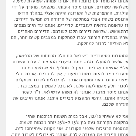
אנחנו לא מוסד עם כוונת רווח, אנחנו עמותה שפועלת למעלה
משלושה עשורים. אנחנו מוסד איכותי, מקצועי, מוערך על ידי
קולגות. ההתפרצות של הקורונה הייתה אצלי במהלך חודש
אוגוסט כשהיו אצלי במחלקה של הרווחה רק חמישה דיירים.
זו טראומה נוראית לעובדים, לדיירים. אנחנו עד היום מנסים
להתאושש. שלושה דיירים הלכו לעולמם. הדיירים האחרים
שהיו במחלקת קורונה עברו למחלקות במצבים קשים יותר, הם
לא הצליחו לחזור למחלקה.
המוסדות הסיעודיים בישראל הם חלק מהתחום של הרפואה,
אי אפשר להתעלם מזה. מוסד סיעודי הוא צורך. עבור עשרות
אלפי אנשים הוא בית - ואין לו תחליף. מי שנמצא במוסד
סיעודי חייב להיות במוסד סיעודי, אין לו ברירה אחרת. בלי
פיצוי קורונה ראוי ומתאים אנחנו לא יכולים לשרוד ושוקלים
לסגור חלק מהמחלקות שלנו. לא נוכל להמשיך במצב כזה.
אנחנו מוסד מרכזי, אנחנו לא משהו ערטילאי. ד"ר לקסר
מכירה אותנו, גורמי המקצוע מכירים אותנו. אנחנו חייבים את
העזרה שלכם.
אני לא עשיתי 12/12, אבל כמות השעות הנוספות שהיו
בתקופת הקורונה נעה בין 15% ל-25% יותר מכמות השעות
הנוספות הרגילות שלפני הקורונה. אני מקווה שיתייחסו לזה.
אנחנו חייבים את העזרה שלכם, אנחנו לא יכולים לשרוד יותר.