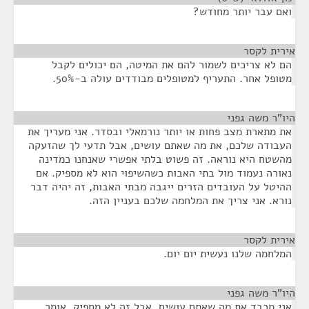
ואם עבר יותר מחודש?
אירית לקסר
¶
הם לא צריכים לשמור להם את המיטה, הם יכולים לקבל
מטופל אחר. התעריף למטופלים מבודדים עולה ב-50%.
היו"ר משה גפני
¶
את מתארת מצב פחות או יותר נורמאלי ובסדר. אני מעריך את
העבודה שלכם, את מה שאתם עושים, אבל תדעי לך שהזעקה
מהשטח היא נוראה. זה פשוט בלתי אפשרי שאנחנו כמדינה
נאורה נעמוד מול בתי האבות כשהשיפוי הוא לא מספיק. אם
ההיטל על העובדים הזרים ייגבה מבתי האבות, זה יהיה דבר
נורא. אני צריך את המלחמה שלכם בעניין הזה.
אירית לקסר
¶
המלחמה שלנו נעשית יום יום.
היו"ר משה גפני
¶
אני מכבד את מה שאתם עושים, אבל זה לא מספיק. אומר