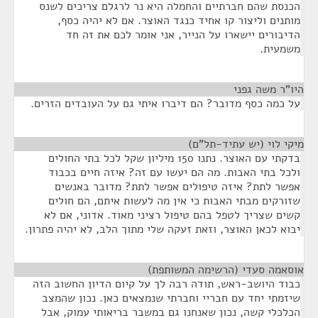
הכנסת שהם חברתיים והחמלה היא נר לרגלם צריכים לשנס
מותנים וליצור קו אחיד כנגד האוצר. אם לא יהיה כסף,
הדיבורים יישארו על הנייר, אני אומר לכם את זה חד
משמעית.
היו"ר משה גפני
¶
על כמה כסף מדובר? הם דיברו איתי גם על העובדים הזרים.
מיקי לוי (יש עתיד-תל"ם)
¶
בדקתי עם האוצר. נתנו 150 מיליון שקל לכל בתי החולים
ולכל בתי האבות. מה הם יעשו עם זה? איזה חיים בכבוד
אפשר לתת? איזה טיפולים אפשר לתת? מדובר באנשים
שזורקים מבתי האבות כי אין מה לעשות איתם, הם חולים
קשים שצריך לטפל בהם טיפול רציני מאוד. אדוני, אם לא
יבוא לכאן האוצר, וזאת זעקה שלי מתוך הלב, לא יהיה פתרון.
אוסאמה סעדי (הרשימה המשותפת)
¶
כבוד היושב-ראש, תודה רבה לך על קיום הדיון החשוב הזה
שיזמתי יחד עם חבריי וחברתי שנמצאים כאן. נכון שהמצב
הכלכלי קשה, נכון שאנחנו גם במשבר בריאותי עמוק, אבל