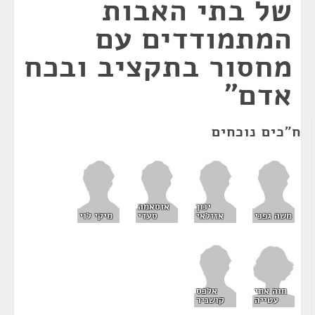
של בתי האבות
המתמודדים עם
מחסור בתקציב ובכח
אדם"
ח"כים נוכחים
ינון
אוסאמה
משה גפני
אזולאי
סעדי
מיקי לוי
חוה אתי
אלכס
עטייה
קושניר