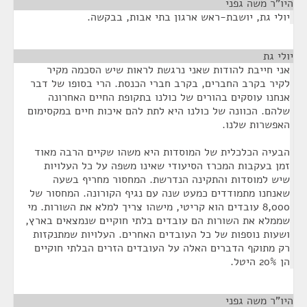
היו"ר משה גפני
¶
יולי גת, יושבת-ראש ארגון בתי אבות, בבקשה.
יולי גת
¶
אני חייבת להודות שאני נרגשת לראות שיש הסכמה מקיר
לקיר בקרב החברים, בקרב חברי הכנסת. הרי בסופו של דבר
אנחנו עוסקים בהורים של כולנו בתקופת החיים האחרונה
שלהם. הכוונה של כולנו היא לתת להם איכות חיים במקסימום
האפשרות שלנו.
הבעיה הכלכלית של המוסדות היא משהו שקיים הרבה מאוד
זמן בעקבות המכרז הסיעודי שאינו משפה על כל העלויות
שיש למוסדות והתקינה הנדרשת. המחסור מחריף בשעה
שאנחנו מתמודדים כמעט שנה עם נגיף הקורונה. המחסור של
8,000 עובדים הוא קריטי, מישהו צריך למלא את השורות. מי
שממלא את השורות הם עובדים בלתי חוקיים שנמצאים בארץ,
ושעות נוספות של כל העובדים האחרים. העלויות שמתנקזות
רק מתוקף הדברים האלה על העובדים הזרים הבלתי חוקיים
הן 20% היטל.
היו"ר משה גפני
¶