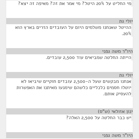
מי החליט על 20% היטל? מי אמר את זה? מאיפה זה יצא?
יולי גת
¶
ההיטל שאנחנו משלמים היום על העובדים הזרים בארץ הוא
20%.
היו"ר משה גפני
¶
הייתה החלטה שמביאים עוד 2,500 עובדים.
יולי גת
¶
אנחנו מבקשים שעל ה-2,500 עובדים חוקיים שיביאו לא
יוטלו חסמים כלכליים כלשהם שימנעו מאיתנו את האפשרות
להעסיק אותם.
ינון אזולאי (ש"ס)
¶
יש כבר החלטה על 2,500 האלה?
היו"ר משה גפני
¶