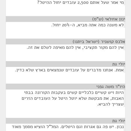
מי אמר שעל אותם 2,500 עובדים יחול ההיטל?
ינון אזולאי (ש"ס)
¶
לא משנה כמה אתה מביא, ה-20% יחול.
אלכס קושניר (ישראל ביתנו)
¶
אין להם מקור תקציבי, אין להם מאיפה לשלם את זה.
יולי גת
¶
אמת. אנחנו מדברים על עובדים שנמצאים בארץ שלא כדין.
היו"ר משה גפני
¶
היות ויש קשיים כלכליים קשים בעקבות הקורונה בבתי
האבות, את מבקשת שלא יוטל היטל על העובדים הזרים
שצריך להביא.
יולי גת
¶
נכון. יש פה גם אגרות וגם היטלים. המל"ל הוציא מסמך מאוד