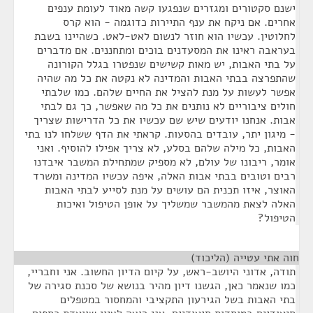
ישנם סקטורים ומגזרים שנפגעו קשה מאוד לעומת ענפים
אחרים. אם ניקח את ענף התיירות כדוגמה - הוא קרס
לחלוטין. עכשיו הוא חוזר לנשום לאט-לאט. כשהיינו בשבת
בעראבה ראינו את המסעדנים בוכים ומתחננים. אם מדברים
על בתי האבות, יש מאות קשישים שנפטרו בגלל הקורונה
שהתפרצה בבתי האבות והמדינה לא נקטה את כל מה שהיה
אפשר לעשות על מנת להציל את החיים שלהם. כמו שלבתי
חולים ציבוריים לא נותנים את כל מה שאפשר, כך גם לבתי
אבות. אנחנו יודעים שיש שם עכשיו את כל הדרישות שצריך
- מיגון יתר, עובדים בהסעות. קראתי את הדף ששלחו לנו בתי
האבות, כל מילה שלהם בסלע, לא צריך אפילו להוסיף. ואני
אומר, ריבונו של עולם, לא מספיק שמתחילת המשבר איבדנו
רבים וטובים בבתי אבות האלה, איפה עכשיו המדינה ומשרד
האוצר, איזו תכנית הם עושים על מנת לסייע לבתי האבות
האלה לצאת מהמשבר שמשליך על אופן הטיפול ואיכות
הטיפול?
חוה אתי עטייה (הליכוד)
¶
תודה, אדוני היושב-ראש, על קיום הדיון החשוב. אני וחבריי,
כמו שנאמר כאן, הגשנו דיון מהיר בנושא של סכנת סגירה של
בתי האבות בשל הגירעון התקציבי והמחסור במטפלים