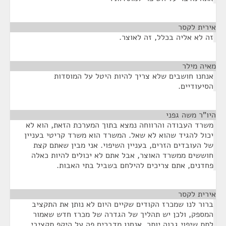
אירית לקסר
¶
זה לא אליה בכלל, זה לאוצר.
מאיה מילר
¶
אנחנו חושבים שלא צריך להיות היטל על המוסדות
הסיעודיים.
היו"ר משה גפני
¶
משרד העבודה והרווחה נמצא בתוך המערכת הזאת, הוא לא
יכול להגיד שהוא לא שאל. המשרד הוא משרד קריטי בעניין
של העובדים הזרים, בעניין השיפוי. אני מבין שאתם קצת
חוששים ממשרד האוצר, אבל אתם לא יכולים להיות כאלה
פחדנים, אתם צריכים להילחם בשביל בתי האבות.
אירית לקסר
¶
ברור לנו שמכרז הקודים שקיים היום לא נותן את התקציב
המספק, ולכן יש תהליך של הגדרה של מכרז חדש שאמור
לתת שיפוי גבוה יותר. אנחנו מדברים פה על היקף תקציבי