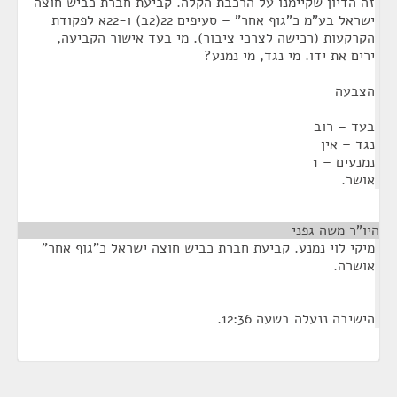
זה הדיון שקיימנו על הרכבת הקלה. קביעת חברת כביש חוצה
ישראל בע"מ כ"גוף אחר" – סעיפים 22(2ב) ו-22א לפקודת
הקרקעות (רכישה לצרכי ציבור). מי בעד אישור הקביעה,
ירים את ידו. מי נגד, מי נמנע?
הצבעה
בעד – רוב
נגד – אין
נמנעים – 1
אושר.
היו"ר משה גפני
¶
מיקי לוי נמנע. קביעת חברת כביש חוצה ישראל כ"גוף אחר"
אושרה.
הישיבה ננעלה בשעה 12:36.