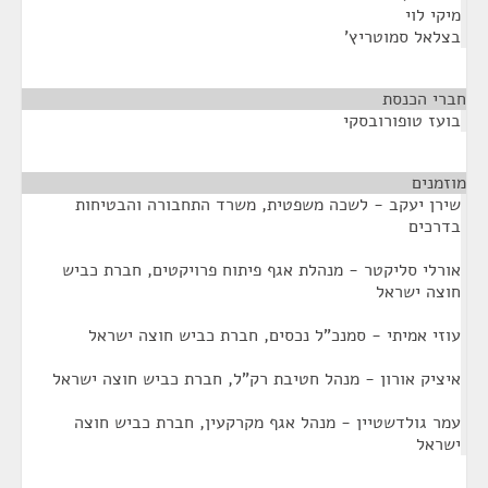
מיקי לוי
בצלאל סמוטריץ'
חברי הכנסת
¶
בועז טופורובסקי
מוזמנים
¶
שירן יעקב - לשכה משפטית, משרד התחבורה והבטיחות
בדרכים
אורלי סליקטר - מנהלת אגף פיתוח פרויקטים, חברת כביש
חוצה ישראל
עוזי אמיתי - סמנכ"ל נכסים, חברת כביש חוצה ישראל
איציק אורון - מנהל חטיבת רק"ל, חברת כביש חוצה ישראל
עמר גולדשטיין - מנהל אגף מקרקעין, חברת כביש חוצה
ישראל