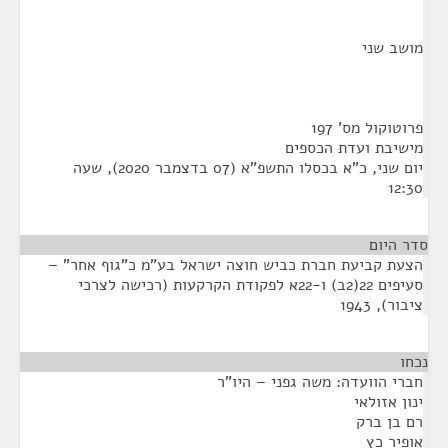
מושב שני
פרוטוקול מס' 197
מישיבת ועדת הכספים
יום שני, כ"א בכסלו התשפ"א (07 בדצמבר 2020), שעה
12:30
סדר היום
הצעת קביעת חברת כביש חוצה ישראל בע"מ כ"גוף אחר" –
סעיפים 22(2ב) ו-22א לפקודת הקרקעות (רכישה לצרכי
ציבור), 1943
נכחו
¶
חברי הוועדה: משה גפני – היו"ר
ינון אזולאי
רם בן ברק
אופיר כץ