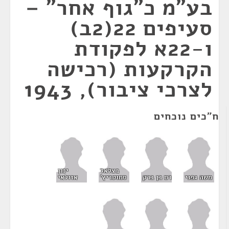
בע"מ כ"גוף אחר" –
סעיפים 22(2ב)
ו-22א לפקודת
הקרקעות (רכישה
לצרכי ציבור), 1943
ח"כים נוכחים
בצלאל
ינון
משה גפני
רם בן ברק
סמוטריץ'
אזולאי