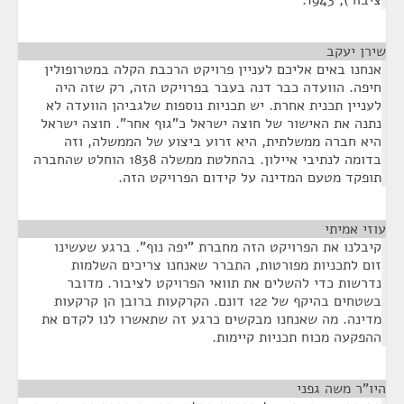
ציבור), 1943.
שירן יעקב
¶
אנחנו באים אליכם לעניין פרויקט הרכבת הקלה במטרופולין
חיפה. הוועדה כבר דנה בעבר בפרויקט הזה, רק שזה היה
לעניין תכנית אחרת. יש תכניות נוספות שלגביהן הוועדה לא
נתנה את האישור של חוצה ישראל כ"גוף אחר". חוצה ישראל
היא חברה ממשלתית, היא זרוע ביצוע של הממשלה, וזה
בדומה לנתיבי איילון. בהחלטת ממשלה 1838 הוחלט שהחברה
תופקד מטעם המדינה על קידום הפרויקט הזה.
עוזי אמיתי
¶
קיבלנו את הפרויקט הזה מחברת "יפה נוף". ברגע שעשינו
זום לתכניות מפורטות, התברר שאנחנו צריכים השלמות
נדרשות כדי להשלים את תוואי הפרויקט לציבור. מדובר
בשטחים בהיקף של 122 דונם. הקרקעות ברובן הן קרקעות
מדינה. מה שאנחנו מבקשים כרגע זה שתאשרו לנו לקדם את
ההפקעה מכוח תכניות קיימות.
היו"ר משה גפני
¶