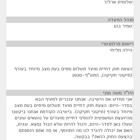
שלומית ארליך
מנהל הוועדה
¶
טמיר כהן
רישום פרלמנטרי
¶
הילה מליחי
הצעת חוק דחיית מועד תשלום מסים בעת מצב מיוחד בעורף
(תיקוני חקיקה), התש"ף-2020
היו"ר משה גפני
¶
אני מחדש את הישיבה. אנחנו עוברים לסעיף הבא
בסדר-היום: הצעת חוק דחיית מועד תשלום מיסים בעת מצב
מיוחד בעורף (תיקוני חקיקה). בישיבה הקודמת אנחנו ביקשנו
מהיועצת המשפטית להוסיף דחיית מועדים על נושאים שונים
שעלו כאן לסדר-היום, ויכול להיות שלא הכול נמצא. שגית,
האם את יכולה להגיד לנו מה התווסף, או מה אתם הוספתם
בהצעת החוק הזאת? בבקשה.