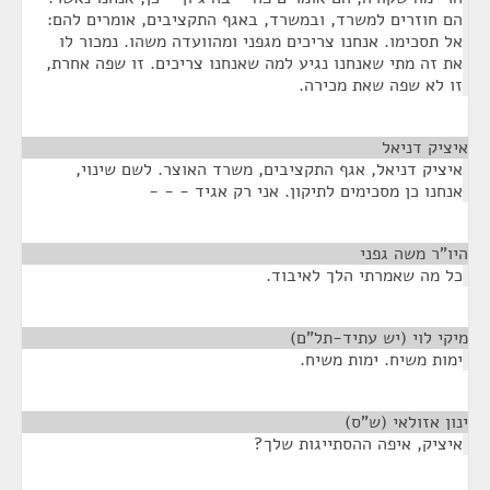
הם חוזרים למשרד, ובמשרד, באגף התקציבים, אומרים להם:
אל תסכימו. אנחנו צריכים מגפני ומהוועדה משהו. נמכור לו
את זה מתי שאנחנו נגיע למה שאנחנו צריכים. זו שפה אחרת,
זו לא שפה שאת מכירה.
איציק דניאל
¶
איציק דניאל, אגף התקציבים, משרד האוצר. לשם שינוי,
אנחנו כן מסכימים לתיקון. אני רק אגיד - - -
היו"ר משה גפני
¶
כל מה שאמרתי הלך לאיבוד.
מיקי לוי (יש עתיד-תל"ם)
¶
ימות משיח. ימות משיח.
ינון אזולאי (ש"ס)
¶
איציק, איפה ההסתייגות שלך?