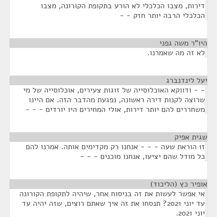
דירות, מצבו הכלכלי לא הורע בתקופת הקורונה, מצבו
הכלכלי הרבה יותר חזק - -
היו"ר משה גפני
¶
לא זה מה שאמרנו.
יעל לינדנברג
¶
- - ודווקא האוכלוסייה של זוגות צעירים, אוכלוסייה של מי
שרוצה לקנות דירה ראשונה, נפגעת מהדבר הזה. אם היינו
משחררים להם יותר דירות, אולי המחירים היו יורדים - - -
שגית אפיק
¶
זו הוראת שעה - - - אנחנו רק מקדימים אותה. אמרנו להם
כל מודל שהם יציעו, אנחנו מוכנים - - -
אופיר כץ (הליכוד)
¶
אי אפשר לעשות את זה בניסוח אחר, שיהיה לתקופת הקורונה
עד יוני 2021? תנסחו את זה איך שאתם רוצים, שזה יהיה עד
יוני 2021.