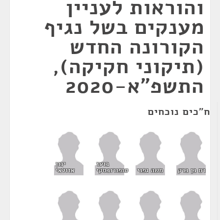
והוראות לעניין
מענקים בשל נגיף
הקורונה החדש
(תיקוני חקיקה),
התשפ"א-2020
ח"כים נוכחים
בועז
ינון
רם בן ברק
משה גפני
טופורובסקי
אזולאי