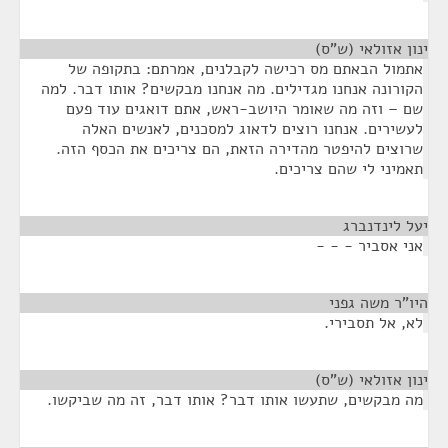
ינון אזולאי (ש"ס)
¶
אתמול הבאתם מס רכישה לקבלנים, אמרתם: בתקופה של
הקורונה אנחנו מגדילים. מה אנחנו מבקשים? אותו דבר. למה
שם – וזה מה שאומר היושב-ראש, אתם דואגים עוד פעם
לעשירים. אנחנו רוצים לדאוג למסכנים, לאנשים האלה
שרוצים להיפטר מהדירה הזאת, הם צריכים את הכסף הזה.
תאמיני לי שהם צריכים.
יעל לינדנברג
¶
אני אסביר - - -
היו"ר משה גפני
¶
לא, אל תסבירי.
ינון אזולאי (ש"ס)
¶
מה מבקשים, שתעשו אותו דבר? אותו דבר, זה מה שביקשו.