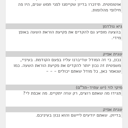
אוטומטית. תיזכרו בדיון שקיימנו לפני חמש שנים, היו פה
חילופי מהלומות.
גיא גולדמן
¶
בהצעה מופיע גם להקדים את פקיעת הוראת השעה באופן
מידי.
שגית אפיק
¶
נכון, כי זה המודל שדיברנו עליו בפעם הקודמת. בעיניי,
משפטית זה נכון יותר להקדים את פקיעת הוראת השעה. כמו
שנאמר כאן, כל מודל שאתם יכולים - - -
מיקי לוי (יש עתיד-תל"ם)
¶
תגידו מה שאתם רוצים, רק שזה יתקיים. מה אכפת לי?
שגית אפיק
¶
בדיוק. שאתם יודעים ליישם והוא נכון בעיניכם.