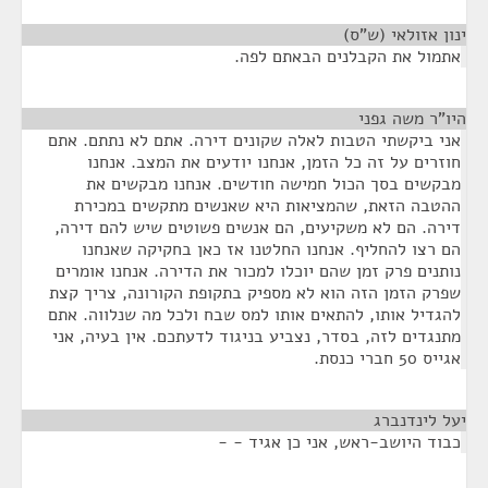
ינון אזולאי (ש"ס)
¶
אתמול את הקבלנים הבאתם לפה.
היו"ר משה גפני
¶
אני ביקשתי הטבות לאלה שקונים דירה. אתם לא נתתם. אתם
חוזרים על זה כל הזמן, אנחנו יודעים את המצב. אנחנו
מבקשים בסך הכול חמישה חודשים. אנחנו מבקשים את
ההטבה הזאת, שהמציאות היא שאנשים מתקשים במכירת
דירה. הם לא משקיעים, הם אנשים פשוטים שיש להם דירה,
הם רצו להחליף. אנחנו החלטנו אז כאן בחקיקה שאנחנו
נותנים פרק זמן שהם יוכלו למכור את הדירה. אנחנו אומרים
שפרק הזמן הזה הוא לא מספיק בתקופת הקורונה, צריך קצת
להגדיל אותו, להתאים אותו למס שבח ולכל מה שנלווה. אתם
מתנגדים לזה, בסדר, נצביע בניגוד לדעתכם. אין בעיה, אני
אגייס 50 חברי כנסת.
יעל לינדנברג
¶
כבוד היושב-ראש, אני כן אגיד - -