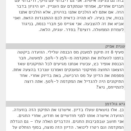
בזה גם פגיעה אישית. אני גם דיברתי עם מיקי, ודיברתי עם
חברים אחרים, אמרתי שנתקדם עם העניין. יש היגיון בדבר
הזה. אם אתם לא הולכים אתנו בהיגיון, אלא הולכים אתנו
בכוח, אין בעיה. לא תהיה כדאית לכם ההתנגדות הזאת. ואני
אביא את זה להצבעה. אני אגייס 50 חברי כנסת, בניגוד
לעמדת הממשלה. רוצים? בסדר. שגית, הלאה.
שגית אפיק
¶
סעיף 8 זה תיקון למענק מס הכנסה שלילי. הוועדה ביקשה
בזמנו להעלות את המקדמה מ-25% ל-50%. למעשה, חבר
הכנסת אופיר כץ, עכשיו אנחנו מגיעים לכל התיקונים שאז
הוצאנו החוצה מתיקוני המענקים ואמרנו שנרכז בהצעה אחת.
פספסת את הדיון על מס הרכישה, באת בדיוק אחרי. אחד
התיקונים היה להגדיל את המקדמה ל-50%. אתה רוצה
להתייחס, גיא?
גיא גולדמן
¶
כן. אלו נושאים שעלו בדיון. אישרנו את התיקון הזה בוועדה.
הוועדה אישרה אותו לפני חודשיים או חודש, אחרי החגים.
אני חושב שבסביבות החגים. והדברים האלה עלו – גם הגדלת
המקדמה וגם רטרו לינואר. הדיון הזה מוצה, בסוף הוחלט על