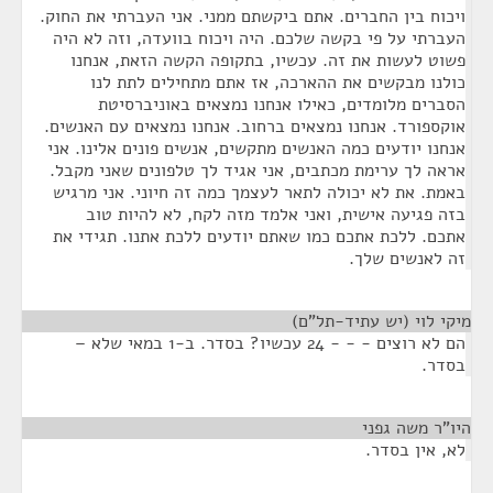
ויכוח בין החברים. אתם ביקשתם ממני. אני העברתי את החוק.
העברתי על פי בקשה שלכם. היה ויכוח בוועדה, וזה לא היה
פשוט לעשות את זה. עכשיו, בתקופה הקשה הזאת, אנחנו
כולנו מבקשים את ההארכה, אז אתם מתחילים לתת לנו
הסברים מלומדים, כאילו אנחנו נמצאים באוניברסיטת
אוקספורד. אנחנו נמצאים ברחוב. אנחנו נמצאים עם האנשים.
אנחנו יודעים כמה האנשים מתקשים, אנשים פונים אלינו. אני
אראה לך ערימת מכתבים, אני אגיד לך טלפונים שאני מקבל.
באמת. את לא יכולה לתאר לעצמך כמה זה חיוני. אני מרגיש
בזה פגיעה אישית, ואני אלמד מזה לקח, לא להיות טוב
אתכם. ללכת אתכם כמו שאתם יודעים ללכת אתנו. תגידי את
זה לאנשים שלך.
מיקי לוי (יש עתיד-תל"ם)
¶
הם לא רוצים - - - 24 עכשיו? בסדר. ב-1 במאי שלא –
בסדר.
היו"ר משה גפני
¶
לא, אין בסדר.