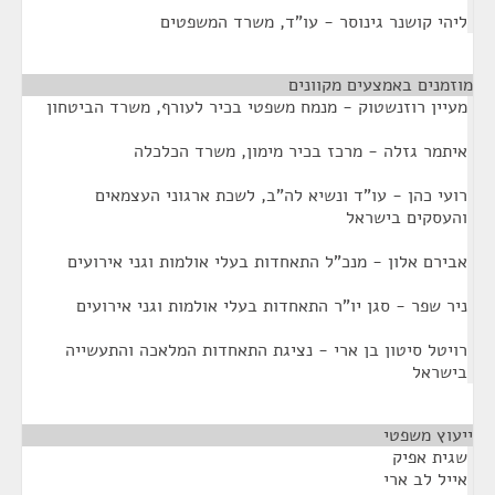
ליהי קושנר גינוסר - עו"ד, משרד המשפטים
מוזמנים באמצעים מקוונים
¶
מעיין רוזנשטוק - מנמח משפטי בכיר לעורף, משרד הביטחון
איתמר גזלה - מרכז בכיר מימון, משרד הכלכלה
רועי כהן - עו"ד ונשיא לה"ב, לשכת ארגוני העצמאים
והעסקים בישראל
אבירם אלון - מנכ"ל התאחדות בעלי אולמות וגני אירועים
ניר שפר - סגן יו"ר התאחדות בעלי אולמות וגני אירועים
רויטל סיטון בן ארי - נציגת התאחדות המלאכה והתעשייה
בישראל
ייעוץ משפטי
¶
שגית אפיק
אייל לב ארי