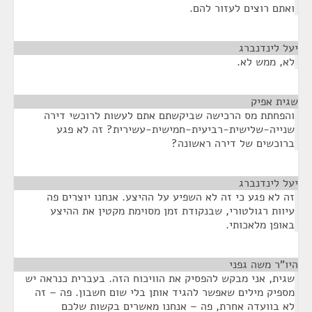
ואתם רוצים לעזור להם.
יעל לינדנברג
¶
לא, ממש לא.
שגית אפיק
¶
והפחתת מס הרכישה שביקשתם אתם לעשות לרוכשי דירה
שנייה-שלישית-רביעית-חמישית-עשירית? זה לא פגע
ברוכשים של דירה ראשונה?
יעל לינדנברג
¶
זה לא פגע כי זה לא השפיע על ההיצע. אנחנו יוצרים פה
עיוות רגולטורי, שבנקודת זמן מסוימת מקטין את ההיצע
באופן מלאכותי.
היו"ר משה גפני
¶
שגית, אני מבקש להפסיק את הוויכוח הזה. בעברית כנראה יש
מספיק מילים שאפשר להגיד אותן בלי שום חשבון. פה – זה
לא בוועדה אחרת, פה – אנחנו מאשרים בקשות שלכם