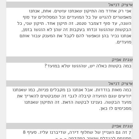
איציק דניאל
¶
אני רק אחדד מה התיקון שאנחנו עושים. אחת, אנחנו
מאפשרים להגיש על כל המועדים וכל המסלולים עד סוף
השנה, עד סוף דצמבר 2020. זה תיקון אחד. תיקון שני, כל
הבקשות שהוגשו ונדחו בעקבות זה שהן לא הוגשו בזמן,
אנחנו נכיר בהן ונאפשר להם לקבל את המענק עבור אותם
מועדים.
שגית אפיק
¶
כמה בקשות כאלה יש, שהוגשו שלא במועד?
איציק דניאל
¶
כמה מאות בודדות. אבל אנחנו כן מקבלים פניות, כמו שאנחנו
יודעים שגם הוועדה קיבלה לגבי זה שמבקשים להאריך את
מועד הבקשה. נענינו לבקשה הזאת. זה התיקון שאנחנו
מסכימים לו כאן.
שגית אפיק
¶
7 זה גם העניין של שחלוף דירה, שדיברנו עליו. סעיף 8
מתייחס להגדלת שיעור המקדמה - - -