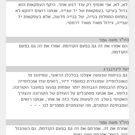
לא, לא, אני אוסיף רק עוד דגש אחד. היקף העסקאות הוא
גדול בעיקר בעסקאות של יד שנייה. אנחנו רואים דווקא לא
בתחום התחלות בנייה, של בנייה חדשה, אלא בעסקאות יד
שנייה, גידול מאוד מאוד דרמטי.
היו"ר משה גפני
¶
הם אמרו את זה גם בפעם הקודמת. אמרו את זה גם בפעם
הקודמת.
יעל לינדנברג
¶
גם בניתוח שנעשה אצלנו בכלכלן הראשי, שסיווגו מי
האוכלוסייה שמוגדרת כמשפרי דיור, רואים שזו אוכלוסייה
בעלת ההכנסות הגבוהות יותר שפחות נפגעו במשבר הקורונה.
כלומר, אם אנחנו מסתכלים על העולם של הקורונה והצורך
האקוטי בשלב זה לעשות צעד כזה או אחר, אנחנו רואים
שמבחינת הנתונים, מה שהנתונים מספרים לנו - - -
היו"ר משה גפני
¶
אמרת את זה. אמרתם את זה גם בפעם הקודמת. גם כשהכול
היה בשפל אמרתם שיש גאות.