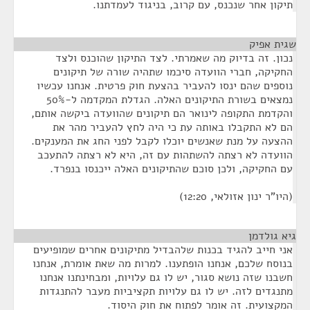
תיקון אחר שנכנס, עם קרוב, בניגוד לעמדתנו.
שגית אפיק
¶
נכון. זה בדיוק מה שאמרתי. לצד התיקון שהוכנס ולצד
החקיקה, חברי הוועדה סיכמו שתהיה שורה של תיקונים
נוספים שהם ינסו להעביר בהצעת חוק פרטית. אנחנו עכשיו
נמצאים בשורת התיקונים האלה. הגדלת המקדמה ל-50%
והקדמת התקופה לינואר הם תיקונים שהוועדה ביקשה אותם,
הם לא התקבלו באותה עת כי היה לחץ להעביר מהר את
ההצעה על מנת שאנשים יוכלו לקבל לפני החג את המענקים.
הוועדה לא רצתה להשתהות עם זה, היא לא רצתה להתעכב
עם החקיקה, ולכן סוכם שהתיקונים האלה ייכנסו בנפרד.
(היו"ר ינון אזולאי, 12:20)
גיא גולדמן
¶
אני חייב להגיד בכנות שלהבדיל מתיקונים אחרים שמופיעים
בנוסח שלכם, אנחנו הופתענו. למרות מה שאת אומרת, אנחנו
חשבנו שזה נושא סגור, יש לו גם עלויות, ומבחינתנו אנחנו
מתנגדים לזה. יש לו גם עלויות תקציביות מעבר להתנגדות
המקצועית. זה אומר לפתוח את חוק היסוד.