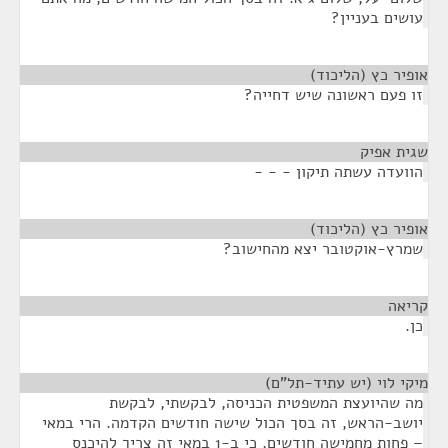
עושים בעניין?
אופיר כץ (הליכוד)
¶
זו פעם ראשונה שיש דחייה?
שגית אפיק
¶
הוועדה עשתה תיקון - - -
אופיר כץ (הליכוד)
¶
שמרץ-אוקטובר יצא מהחישוב?
קריאה
¶
כן.
מיקי לוי (יש עתיד-תל"ם)
¶
מה שהיועצת המשפטית הכניסה, לבקשתי, לבקשת
יושב-הראש, זה בסך הכול שישה חודשים הקדמה. הרי במאי
– פחות מחמישה חודשים, כי ב-1 במאי זה צריך להיכנס