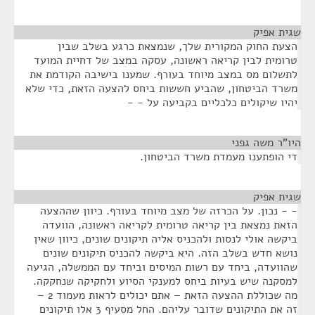
שגית אפיק
¶
הצעת החוק המקורית שלך, שנמצאת כרגע בשלב שבין
טרומית לבין קריאה ראשונה, עסקה במצב של דחיית המועד
לתשלום מס במצב מיוחד בעורף. שמענו בישיבה הקודמת את
משרד הביטחון, שהביע חששות ביחס להצעה הזאת, כדי שלא
יהיו שיקולים כלכליים בקביעה על - -
היו"ר משה גפני
¶
די הופתענו מעמדת משרד הביטחון.
שגית אפיק
¶
- - נכון. על הכרזה של מצב מיוחד בעורף. כיוון שההצעה
הזאת נמצאת בין קריאה טרומית לקריאה ראשונה, הוועדה
ביקשה אולי לנסות ולהכניס אליה תיקונים שונים, כיוון שאין
נושא חדש בשלב הזה. היא ביקשה להכניס תיקונים שונים
שהוועדה, ביחד עם רשות המיסים וביחד עם הממשלה, הגיעה
למסקנה שיש בעיות ביחס למענקי הסיוע ולחקיקה שנחקקה.
מה שכוללת ההצעה הזאת – אתם יכולים לראות מעמוד 2 –
זה את התיקונים שדובר עליהם. החל מסעיף 3 אלו תיקונים