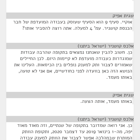
שגית אפיק
¶
אוקיי. סעיף 9 הוא הסעיף שעוסק בעבודה המועדפת של חבר
הכנסת קושניר. עמ' 4 למעלה. אתה רוצה להסביר אותו?
אלכס קושניר (ישראל ביתנו)
¶
כן. חשוב להבין שאנחנו נמצאים בתקופה שהרבה עבודות
שמוגדרות כעבודה מועדפת לא קיימות היום. לכן החיילים
שאמורים לצבור ותק למענק נופלים בין הכיסאות. העלינו את
הנושא הזה כאן בוועדה לפני כחודשיים, אם אני לא טועה,
באותו מעמד.
שגית אפיק
¶
באותו מעמד, אותה הצעה.
אלכס קושניר (ישראל ביתנו)
¶
כן. אני רואה שמדובר בתקופה של שנתיים, וזה מאוד מאוד
יפה, מה-1 בינואר 2019 עד דצמבר 2020, ותקופת הוותק
המותרת שבמהלכה אפשר לצבור את הוותק למענק עבודה