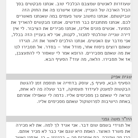
שעוזרות לאנשים שמצבם הכלכלי טוב. אנחנו מבקשים בסך
הכול הארכה של העניין. אנחנו אישרנו פה את החוק הזה
שביקשתם. אנחנו נחשוב עשר פעמים במה שאנחנו מאשרים
לכם. אנחנו מתחננים כבר חודשים. אנחנו מבקשים להאריך את
המועד. אנשים פונים אלינו, אנחנו מכירים את הציבור. לי אין
דירה שנייה שהלכתי למכור, לקנות, אני לא בעניין הזה בכלל,
אני מדבר עם האנשים. אנחנו הולכים לאשר את זה. תגידו
שאתם רוצים ניסוח אחר, מודל אחר – בסדר. אל תסבירו לנו
את מה שאתם מסבירים. הרופא אמר לי שאסור לי להתעצבן,
אז אל תסבירו. הלאה, מה עוד? הסעיף הבא.
שגית אפיק
¶
הסעיף הבא, סעיף 5, עוסק בדחייה או תוספת זמן להגשת
הבקשות למענק לעידוד תעסוקה, דבר שעלה פה לא אחת,
ונראה לי שאתם כן מסכימים אליו. נדמה לי שאפילו אמרתם
באחת הישיבות לפרוטוקול שאתם מסכימים אליו.
היו"ר משה גפני
¶
אל תגידי בשמם שום דבר. אני אגיד לך למה. את לא מכירה
את משרד האוצר. האמת היא שגם אני כבר לא מכיר אותם.
הרי מה שקורה, הם אומרים פה – בהיגיון – כן, אנחנו נאשר.