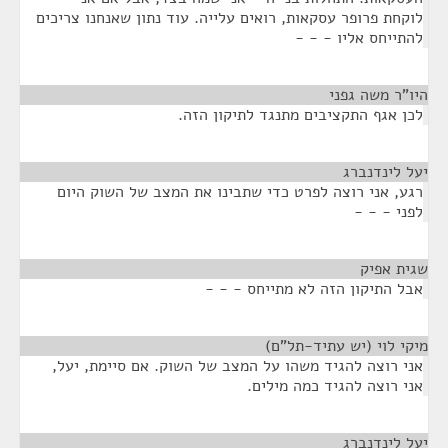
לוקחת פרופר עסקאות, רואים עלייה. עוד נתון שאנחנו צריכים
להתייחס אליו - - -
היו"ר משה גפני
¶
לכן אגף התקציבים מתנגד לתיקון הזה.
יעל לינדנברג
¶
רגע, אני רוצה לפרט כדי שתבינו את המצב של השוק היום
לפני - - -
שגית אפיק
¶
אבל התיקון הזה לא מתייחס - - -
מיקי לוי (יש עתיד-תל"ם)
¶
אני רוצה להגיד משהו על המצב של השוק. אם סיימת, יעל,
אני רוצה להגיד כמה מילים.
יעל לינדנברג
¶