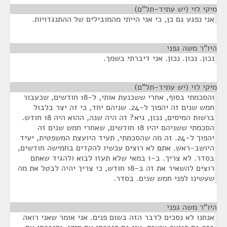
מיקי לוי (יש עתיד-תל"ם)
¶
אני נפגע גם כן, כי אני הייתי מהמובילים של ההתנגדויות.
היו"ר משה גפני
¶
נכון. נכון. נכון. אני דיברתי בשמך.
מיקי לוי (יש עתיד-תל"ם)
¶
והסכמתי בסוף, אחרי ששכנעת אותי, ל-18 חודשים, שכעבור
חמש שנים זה יהפוך ל-24. שניהם יחד, כי זה יצר בלבול
ברשות המיסים, נכון, גיא? זה היה שנה, ההוא היה 18 חודש.
הסכמתי ששניהם יהיו 18 חודשים, שאחרי חמש שנים זה
יהפוך ל-24. זה מה שהסכמתי, תעיד היועצת המשפטית, יעיד
היושב-ראש. אתם לא רוצים עכשיו להקדים בחמישה חודשים,
בסדר. לא צריך. ב-1 במאי שלא תעזו לבוא ולהגיד שאתם
רוצים להשאיר את זה ב-18 חודש, כי צריך יהיה לבטל את מה
שעשינו לפני חמש שנים. בסדר.
היו"ר משה גפני
¶
אנחנו לא נסכים לדבר הזה בשום פנים. אני אומר שאני רואה