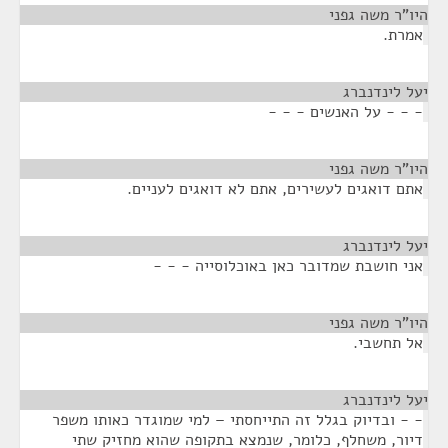
היו"ר משה גפני
¶
אמרת.
יעל לינדנברג
¶
- - - על האנשים - - -
היו"ר משה גפני
¶
אתם דואגים לעשירים, אתם לא דואגים לעניים.
יעל לינדנברג
¶
אני חושבת שמדובר כאן באוכלוסייה - - -
היו"ר משה גפני
¶
אל תחשבי.
יעל לינדנברג
¶
- - ובדיוק בגלל זה התייחסתי – למי שמוגדר כאותו משפר
דיור, משחלף, כלומר, שנמצא בתקופה שהוא מחזיק שתי