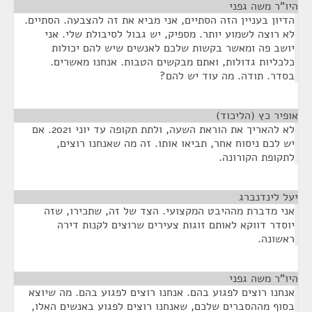
היו"ר משה גפני
¶
הדיון בעניין הזה הסתיים, אני מביא את זה להצבעה. הסתיים.
לא רוצה לשמוע יותר. מספיק, יש גבול לסיבולת שלי. אני
יושב פה ומאשר בקשות שלכם לאנשים שיש להם יכולות
כלכליות גדולות, ואתם מבקשים הטבות. אנחנו מאשרים.
בסדר. תודה. מה עוד יש להם?
אופיר כץ (הליכוד)
¶
לא להאריך את הוראת השעה, ולתת תקופה עד יוני 2021. אם
יש לכם ניסוח אחר, תביאו אותו. זה מה שאנחנו רוצים,
לתקופת הקורונה.
יעל לינדנברג
¶
אני מדברת מההיבט המקצועי. הצד של זה, שתכירו, שזה
יוסדר דווקא לאותם זוגות צעירים שרוצים לקנות דירה
ראשונה.
היו"ר משה גפני
¶
אנחנו רוצים לפגוע בהם. אנחנו רוצים לפגוע בהם. מה שיוצא
בסוף מההסברים שלכם, שאנחנו רוצים לפגוע באנשים האלו,