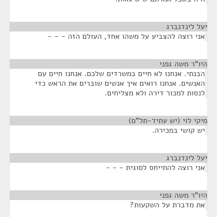
יעל לינדנברג
¶
אני רוצה להצביע על משהו אחד, העולם הזה - - -
היו"ר משה גפני
¶
הבנתי. אנחנו לא חיים במשרדים שלכם. אנחנו חיים עם
האנשים. אנחנו רואים איך אנשים שוברים את הראש כדי
לנסות למכור דירה ולא מצליחים.
מיקי לוי (יש עתיד-תל"ם)
¶
יש קושי במכירה.
יעל לינדנברג
¶
אני רוצה להתייחס לסוגית - - -
היו"ר משה גפני
¶
את מדברת על השקעות?