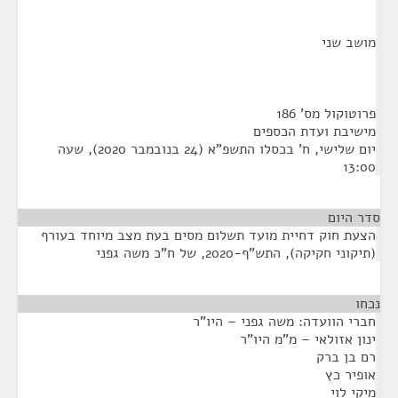
מושב שני
פרוטוקול מס' 186
מישיבת ועדת הכספים
יום שלישי, ח' בכסלו התשפ"א (24 בנובמבר 2020), שעה
13:00
סדר היום
הצעת חוק דחיית מועד תשלום מסים בעת מצב מיוחד בעורף
(תיקוני חקיקה), התש"ף-2020, של ח"כ משה גפני
נכחו
¶
חברי הוועדה: משה גפני – היו"ר
ינון אזולאי – מ"מ היו"ר
רם בן ברק
אופיר כץ
מיקי לוי