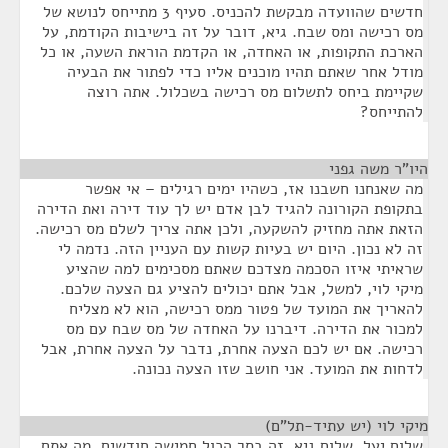
חדשים שהוועדה מבקשת להכניס. סעיף 3 מתייחס לנושא של
מס רכישה ומס שבח. גיא, דובר על זה בישיבות הקודמת, על
הארכת התקופות, או האחדה, או הקדמת הוראת השעה, או כל
מודל אחר שאתם תהיו מוכנים אליו כדי לפתור את הבעיה
שקיימת ביחס לתשלום מס רכישה בשכלול. אתה רוצה
להתייחס?
היו"ר משה גפני
¶
מה שאנחנו חשבנו אז, כשהיו ימים רגילים – אי אפשר
בתקופת הקורונה להגיד לבן אדם יש לך עוד דירה ואת הדירה
הזאת אתה מחזיק להשקעה, ולכן אתה צריך לשלם מס רכישה.
זה לא נכון. היום יש בעיות קשות עם העניין הזה. נדמה לי
שראיתי איזו הסכמה מצדכם שאתם מסכימים למה שהציע
מיקי לוי, למשל, אבל אתם יכולים להציע גם הצעה שלכם.
להאריך את המועד של פטור ממס רכישה, הוא לא מצליח
למכור את הדירה. דיברנו על האחדה של מס שבח עם מס
רכישה. אם יש לכם הצעה אחרת, נדבר על הצעה אחרת, אבל
לדחות את המועד. אני חושב שזו הצעה נכונה.
מיקי לוי (יש עתיד-תל"ם)
¶
שלום יעל, שלום גיא. זה בסך הכול חמישה חודשים, מה אתם