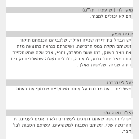
מיקי לוי (יש עתיד-תל"ם)
¶
הם לא יכולים למכור.
שגית אפיק
¶
יש הבדל בין דירה שנייה ואילך, שלגביהם הכנסתם תיקון
ועשיתם הקלה במס הרכישה, ושיפרתם כנראה כתוצאה מזה
את מצב השוק, כמו שאת מספרת, ויופי, אבל אלה שמשחלפים
הם במצב יותר גרוע, לכאורה, כלכלית מאלה שמשפרים וקונים
דירה שנייה-שלישית ואילך.
יעל לינדנברג
¶
משפרים – את מדברת על אותם משחלפים שבסוף את באמת -
- -
היו"ר משה גפני
¶
יש לי הרגשה שאתם דואגים לעשירים ולא דואגים לעניים. זו
ההרגשה שלי. עשיתם הטבות למשקיעים. עשיתם הטבות לכל
דבר.