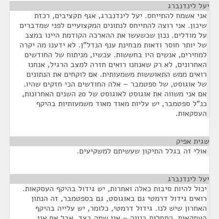
יעל לינדנברג
¶
אני אשמח להתייחס. יעל לינדנברג, אגף תקציבים, רכזת
שיכון. אני רוצה להתייחס לנתונים המקצועיים לפני שמדברים
על מודלים. נכון שכשעשו את ההארכה הקודמת היינו במצב
של יותר חוסר ודאות מבחינת ענף הנדל"ן. לא ידענו מה יקרה
למחירים, אנשים היו בחששות. עכשיו, מניתוח של החודשים
האחרונים, לא רק שאנחנו רואים חזרה למצב הרגיל, אנחנו
רואים ממש התאוששות משמעותית. אם לוקחים את הנתונים
של אוגוסט, של ספטמבר – אלה החודשים הכי חזקים שהיו.
אם אני משווה את אוגוסט לאוגוסט של 20 השנים האחרונות,
כנ"ל ספטמבר, יש עליות מאוד מאוד משמעותיות בהיקף
העסקאות.
שגית אפיק
¶
אולי זה בגלל התיקון שעשיתם למשקיעים.
יעל לינדנברג
¶
יכול להיות סיבות כאלה ואחרות, יש גידול בהיקף העסקאות.
רואים גידול דרמטי גם באוגוסט, גם בספטמבר, זה הנתון
האחרון שיש לנו. גידול דרמטי, כלומר, יש עלייה בהיקף
העסקאות. התחלות בנייה – אני שמה בצד, אבל אם אני