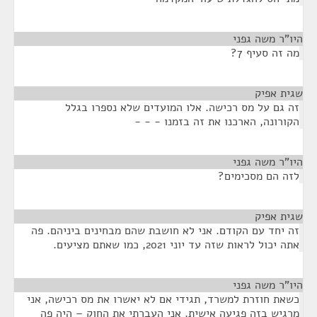
היו"ר משה גפני
¶
מה זה סעיף 7?
שגית אפיק
¶
זה גם על מס רכישה. אלו המועדים שלא נספרו בגלל
הקורונה, הארכנו את זה בזמנו - - -
היו"ר משה גפני
¶
לזה הם מסכימים?
שגית אפיק
¶
זה יחד עם הקודם. אני לא חושבת שהם מבחינים ביניהם. פה
אתה יכול לראות שזה עד יוני 2021, כמו שאתם מציעים.
היו"ר משה גפני
¶
כשאת חוזרת למשרד, תגידי אם לא יאשרו את מס רכישה, אני
מרגיש בזה פגיעה אישית. אני העברתי את החוק – היה פה