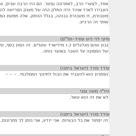
העבירו לארז אוהד היה החלק הזה של מענק הפרישה להצ
משכורת, זו משכורת גבוהה, בגלל הוותק. אלה חמשת המ
אותי זה הרגיע.
מיקי לוי (יש עתיד-תל"ם)
¶
נכון שהם מגלגלים 1.7 מיליארד שקלים. זה המו
של הממונה על השכר באוצר נוחה.
עודד פורר (ישראל ביתנו)
¶
הפתרון הוא להעביר את הכול לחינוך הממלכתי. - - -
היו"ר משה גפני
¶
לא את זה הוא שאל.
עודד פורר (ישראל ביתנו)
¶
זה יפתור את כל הבעיות. אני יודע, אני נותן לך פתרונות.