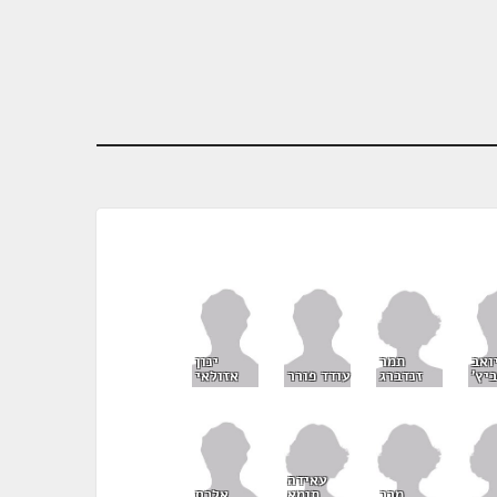
תמר
ואב
ינון
זנדברג
יץ'
עודד פורר
אזולאי
עאידה
מרב
תומא
אלכס