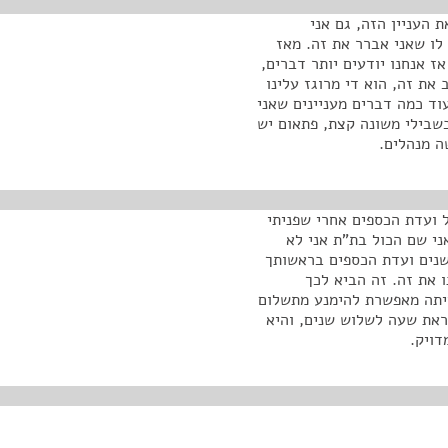
 העניין הזה, גם אני
לו שאני אברר את זה. מאז
ל סעיף 46, של העמותות, אז אנחנו יודעים יותר דברים,
 את זה, הוא די מרוגז עלינו
וד כמה דברים מעניינים שאני
בשבילי משונה קצת, פתאום יש
ה מנהלים.
ל ועדת הכספים אחרי שפניתי
ני שם הכול בת"ת אני לא
שנים ועדת הכספים בראשותך
 את זה. זה הביא לכך
יתה מאפשרת להימנע מתשלום
ראת שעה לשלוש שנים, והיא
דויק.