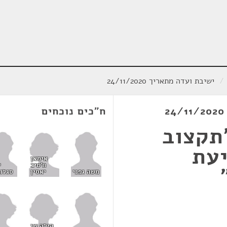
/
ישיבת ועדה מתאריך 24/11/2020
ח"כים נוכחים
"תקצוב
יעת
אימאן
ח'טיב
י
יאסין
משה גפני
סגלוב
הילה שי