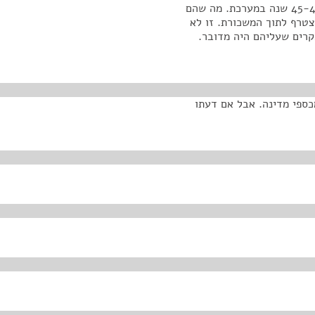
אחד, לצערי הרב, לאחרונה נפטר. הם היו הרבה שנים, 45-40 שנה במערכת. מה שהם
טרף לתוך המשכורת. זו לא
קרים שעליהם היה מדובר.
ן כסף, ומכספי מדינה. אבל אם דעתו