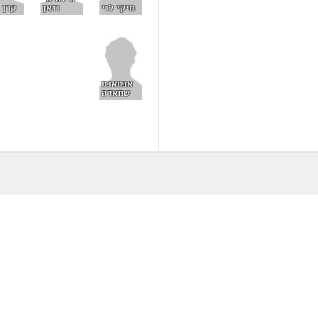
וזאן
קרן 
מיקי לוי
אנטאנס
שחאדה