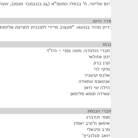
יום שלישי, ח' בכסלו התשפ"א (24 בנובמבר 2020), שעה 10:00
סדר היום
דיון מהיר בנושא: "תקצוב מיידי לתוכנית למניעת אלימות
נכחו
¶
חברי הוועדה: משה גפני – היו"ר
ינון אזולאי
קרן ברק
מיקי לוי
אלכס קושניר
אנטאנס שחאדה
הילה שי וזאן
עאידה תומא סלימאן
חברי הכנסת
¶
תמר זנדברג
אימאן ח'טיב יאסין
מרב מיכאלי
יואב סגלוביץ'