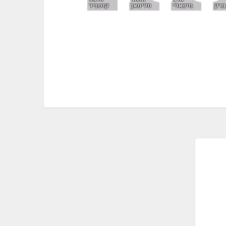
ברק
מיכאלי
סלימאן
קושניר