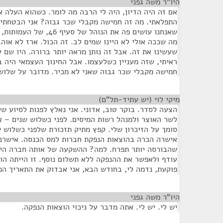
היו"ר משה גפני
¶
אם זה היה הדיון, היה לי הרבה מה לומר. כשהוא העלה את
התפלאתי. מה זה חמישה מקבלי שכר גבוה? אני הבטחתי 
שאנחנו עושים פה את הנוהל ש
מה שככה אולי לא היינו שמים לב. זה הכול. ארז לא אוהב
שעשינו את זה. אבל זה נותן מראה יותר ברורה. היו שם ע
ראיתי, שזה מעניין כשלעצמו. אבל החינוך העצמאי היה 
חמישה מקבלי שכר גבוה שאני לא מכיר. מדובר על שלוש
מיקי לוי (יש עתיד-תל"ם)
¶
הצעה לסדר. בוקר טוב, אדוני. אני נאלץ לפנות לסיוע ש
לשר האוצר ולמנהל רשות המיסים. לפני כשלוש שנים – א
סומך על הזיכרון שלי. קפץ מתיק תזכורת שלפני כשלוש 
אישרה הכרה בהוצאות הנפקת חברות למס הכנסה. אישרנו
שהבורסה יותר תפרח. למה? ההשקעה של אותה חברה הי
עודף ולאפשר את ההנפקה ללא תשלום נוסף. זו הייתה הו
פוקעת, נדמה לי, בחודש הבא, אני אבדוק את התאריך המ
היו"ר משה גפני
¶
יש לי. יש לי. אתה מדבר על ניכוי הוצאות הנפקה.