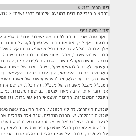
דיון מהיר בנושא
¶
"תקצוב מידי לתוכנית למניעת אלימות כלפי נשים" << נו
היו"ר משה גפני
¶
בוקר טוב, אני מתכבד לפתוח את ישיבת ועדת הכספים. לפ
הכנסת מיקי לוי, היה את הד
אלך לברר, בגלל שזה קצת הפליא אותי. גם הבקשה שלך. 
כבר בשבוע שעבר, אבל רציתי שתהיה בתחילת הישיבה. 
נכונה: חמשת מקבלי השכר הגבוה כוללים שניים, שזה נכו
העצמאי לא יכול להוציא שקל, יש לו חשב של משרד הא
הוא יושב בחינוך העצמאי, הוא עובד בחינוך העצמאי. אין
משכורת, בוודאי שלא, מבלי שיש אישור של משרד האוצר,
המנכ"ל מקבל משכורת של מנכ"ל, זה הכלל. יש שם את ה
אני זוכר אותו הרבה מאוד שנים, וגם שם המשכורת כמובן
מקבלי המשכורות. החינוך העצמאי הוא גוף גדול, וזו המ
שלושת האחרים, זה לא רלוונטי. רואה החשבון עשה מעשה
שלושה מנהלים. יש הרבה מנהלים, אבל אלה מנהלים שהגי
לצערי הרב, זלצר מבאר שבע. הכניסו במשכורת גם את מ
דבר שהוא לא נכון בגלל שמענק הפרישה עומד לעצמו, וז
על כל פנים, מדובר על שני מנהלים ומנהלת אחת. אני יוד