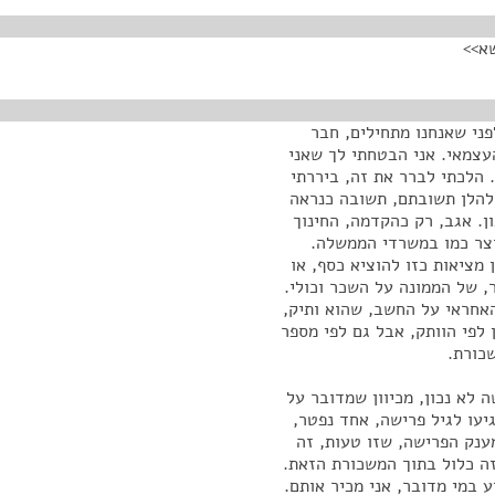
שא>>
ני שאנחנו מתחילים, חבר
יון על סעיף 46, על החינוך העצמאי. אני הבטחתי לך שאני
הלכתי לברר את זה, ביררתי
להלן תשובתם, תשובה כנראה
ן. אגב, רק כהקדמה, החינוך
וצר כמו במשרדי הממשלה.
 מציאות כזו להוציא כסף, או
 של הממונה על השכר וכולי.
אחראי על החשב, שהוא ותיק,
 לפי הוותק, אבל גם לפי מספר
שכורת.
 לא נכון, מכיוון שמדובר על
עו לגיל פרישה, אחד נפטר,
ענק הפרישה, שזו טעות, זה
ה כלול בתוך המשכורת הזאת.
ע במי מדובר, אני מכיר אותם.