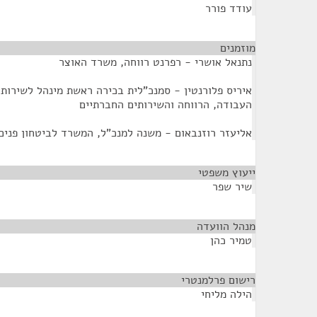
עודד פורר
מוזמנים
¶
נתנאל אושרי - רפרנט רווחה, משרד האוצר
איריס פלורנטין - סמנכ"לית בכירה ראשת מינהל לשירותי
העבודה, הרווחה והשירותים החברתיים
אליעזר רוזנבאום - משנה למנכ"ל, המשרד לביטחון פנים
ייעוץ משפטי
¶
שיר שפר
מנהל הוועדה
¶
טמיר כהן
רישום פרלמנטרי
¶
הילה מליחי