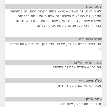
שגית אפיק
¶
לא הוספנו, זה משפט שנמצא בחוק הטבות המס, גם בהוראות
הקבע, גם בהוראות השעה. זה אותו משפט. מס ההכנסה
משולם שנתית, הבחינה של רשות המיסים היא כזו, זה גם
בהוראות הקבע. אנחנו לא משנים פה כלום.
היו"ר משה גפני
¶
אני רוצה לסיים את זה, יש לנו עוד דיון. נא לקרוא את פסקה
2.
שלמה קרעי (הליכוד)
¶
אם כמו שאמרתי אדם גר ביישוב - - -
היו"ר משה גפני
¶
אבל אני לא מנהל על זה דיון.
שגית אפיק
¶
חבר הכנסת קרעי, שנת מס - - -