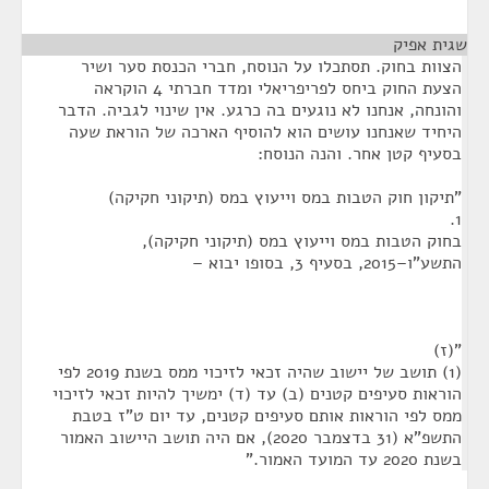
שגית אפיק
¶
הצוות בחוק. תסתכלו על הנוסח, חברי הכנסת סער ושיר
הצעת החוק ביחס לפריפריאלי ומדד חברתי 4 הוקראה
והונחה, אנחנו לא נוגעים בה כרגע. אין שינוי לגביה. הדבר
היחיד שאנחנו עושים הוא להוסיף הארכה של הוראת שעה
בסעיף קטן אחר. והנה הנוסח:
"תיקון חוק הטבות במס וייעוץ במס (תיקוני חקיקה)
1.
בחוק הטבות במס וייעוץ במס (תיקוני חקיקה),
התשע"ו–2015, בסעיף 3, בסופו יבוא –
"(ז)
(1) תושב של יישוב שהיה זכאי לזיכוי ממס בשנת 2019 לפי
הוראות סעיפים קטנים (ב) עד (ד) ימשיך להיות זכאי לזיכוי
ממס לפי הוראות אותם סעיפים קטנים, עד יום ט"ז בטבת
התשפ"א (31 בדצמבר 2020), אם היה תושב היישוב האמור
בשנת 2020 עד המועד האמור."