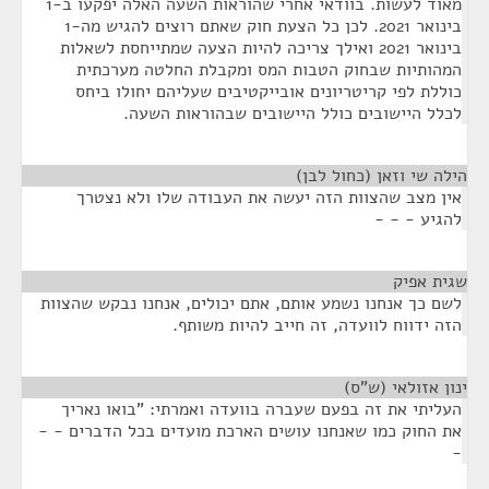
מאוד לעשות. בוודאי אחרי שהוראות השעה האלה יפקעו ב-1
בינואר 2021. לכן כל הצעת חוק שאתם רוצים להגיש מה-1
בינואר 2021 ואילך צריכה להיות הצעה שמתייחסת לשאלות
המהותיות שבחוק הטבות המס ומקבלת החלטה מערכתית
כוללת לפי קריטריונים אובייקטיבים שעליהם יחולו ביחס
לכלל היישובים כולל היישובים שבהוראות השעה.
הילה שי וזאן (כחול לבן)
¶
אין מצב שהצוות הזה יעשה את העבודה שלו ולא נצטרך
להגיע - - -
שגית אפיק
¶
לשם כך אנחנו נשמע אותם, אתם יכולים, אנחנו נבקש שהצוות
הזה ידווח לוועדה, זה חייב להיות משותף.
ינון אזולאי (ש"ס)
¶
העליתי את זה בפעם שעברה בוועדה ואמרתי: "בואו נאריך
את החוק כמו שאנחנו עושים הארכת מועדים בכל הדברים - -
-