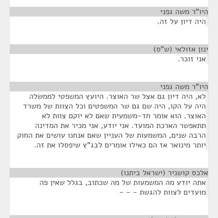
היו"ר משה גפני
¶
היה דיון על זה.
ינון אזולאי (ש"ס)
¶
אני זוכר.
היו"ר משה גפני
¶
לא, היה דיון גם אצל שר האוצר. היועץ המשפטי לממשלה
היה על הקו, היה שם גם שר המשפטים וכל הצוות של משרד
האוצר. הוא אומר חד-משמעית שאם לא יוקם צוות לא
תתאפשר הארכת המועד. אני יודע, אני מכיר את המדינה
הרבה שנים, המשמעות של העניין שאם אנחנו עושים את החוק
יותר מינואר אז הם כאילו אומרים לבג"ץ שיפסלו את זה.
אלכס קושניר (ישראל ביתנו)
¶
אתה יודע מה המשמעות של מה שכתוב, בגלל שאין פה
מועדים לצוות להגשת - - -