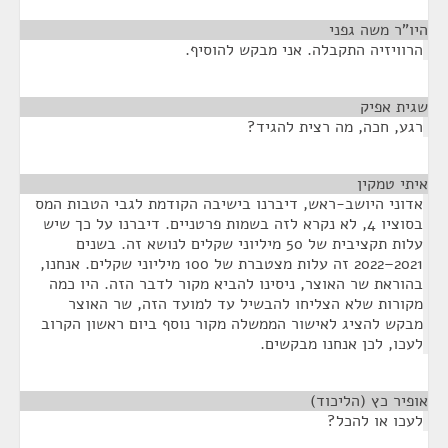
היו"ר משה גפני
¶
הרוויזיה התקבלה. אני מבקש להוסיף.
שגית אפיק
¶
רגע, חכה, מה רצית להגיד?
איתי טמקין
¶
אדוני היושב-ראש, דיברנו בישיבה הקודמת לגבי הטבות המס
בסוציו 4, לא נקרא לזה בשמות פרטניים. דיברנו על כך שיש
עלות תקציבית של 50 מיליוני שקלים לנושא זה. בשנים
2021–2022 זה עלות מצטברת של 100 מיליוני שקלים. אנחנו,
בהוראת שר האוצר, ניסינו להביא מקור לדבר הזה. היו כמה
מקורות שלא הצליחו להבשיל עד למועד הזה, שר האוצר
מבקש להציג לאישור הממשלה מקור נוסף ביום ראשון הקרוב
לעכו, לכן אנחנו מבקשים.
אופיר כץ (הליכוד)
¶
לעכו או להכל?