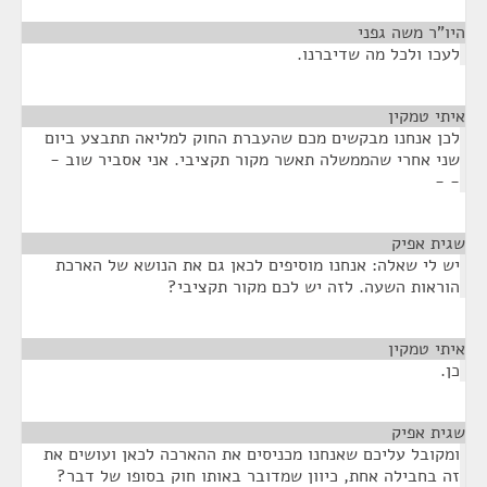
היו"ר משה גפני
¶
לעכו ולכל מה שדיברנו.
איתי טמקין
¶
לכן אנחנו מבקשים מכם שהעברת החוק למליאה תתבצע ביום
שני אחרי שהממשלה תאשר מקור תקציבי. אני אסביר שוב -
- -
שגית אפיק
¶
יש לי שאלה: אנחנו מוסיפים לכאן גם את הנושא של הארכת
הוראות השעה. לזה יש לכם מקור תקציבי?
איתי טמקין
¶
כן.
שגית אפיק
¶
ומקובל עליכם שאנחנו מכניסים את ההארכה לכאן ועושים את
זה בחבילה אחת, כיוון שמדובר באותו חוק בסופו של דבר?