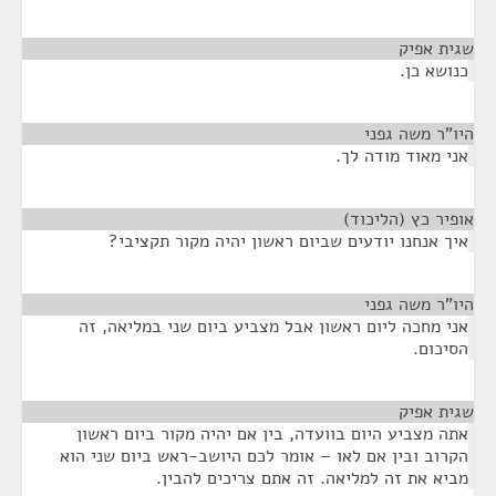
שגית אפיק
¶
כנושא כן.
היו"ר משה גפני
¶
אני מאוד מודה לך.
אופיר כץ (הליכוד)
¶
איך אנחנו יודעים שביום ראשון יהיה מקור תקציבי?
היו"ר משה גפני
¶
אני מחכה ליום ראשון אבל מצביע ביום שני במליאה, זה
הסיכום.
שגית אפיק
¶
אתה מצביע היום בוועדה, בין אם יהיה מקור ביום ראשון
הקרוב ובין אם לאו – אומר לכם היושב-ראש ביום שני הוא
מביא את זה למליאה. זה אתם צריכים להבין.