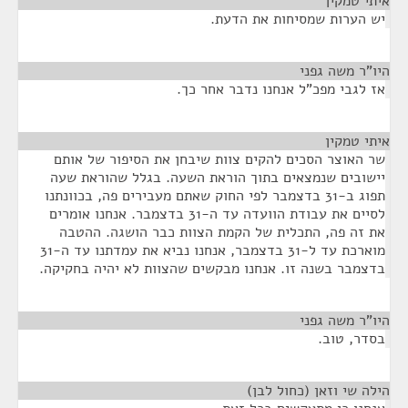
איתי טמקין
¶
יש הערות שמסיחות את הדעת.
היו"ר משה גפני
¶
אז לגבי מפכ"ל אנחנו נדבר אחר כך.
איתי טמקין
¶
שר האוצר הסכים להקים צוות שיבחן את הסיפור של אותם
יישובים שנמצאים בתוך הוראת השעה. בגלל שהוראת שעה
תפוג ב-31 בדצמבר לפי החוק שאתם מעבירים פה, בכוונתנו
לסיים את עבודת הוועדה עד ה-31 בדצמבר. אנחנו אומרים
את זה פה, התכלית של הקמת הצוות כבר הושגה. ההטבה
מוארכת עד ל-31 בדצמבר, אנחנו נביא את עמדתנו עד ה-31
בדצמבר בשנה זו. אנחנו מבקשים שהצוות לא יהיה בחקיקה.
היו"ר משה גפני
¶
בסדר, טוב.
הילה שי וזאן (כחול לבן)
¶