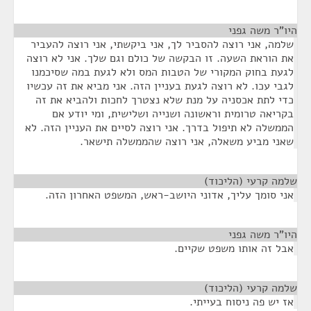
היו"ר משה גפני
¶
שלמה, אני רוצה להסביר לך, אני ביקשתי, אני רוצה להעביר
את הוראת השעה. זו הבקשה של כולם וגם שלך. אני לא רוצה
לגעת בחוק המקורי של הטבות המס ולא לגעת במה שסיכמנו
לגבי עכו. לא רוצה לגעת בעניין הזה. אני מביא את זה עכשיו
כדי לתת אכסניה על מנת שלא נצטרך לחכות ולהביא את זה
בקריאה טרומית וראשונה ושנייה ושלישית, ומי יודע אם
הממשלה לא תיפול בדרך. אני רוצה לסיים את העניין הזה. לא
שאני מביע משאלה, אני רוצה שהממשלה תישאר.
שלמה קרעי (הליכוד)
¶
אני סומך עליך, אדוני היושב-ראש, המשפט האחרון הזה.
היו"ר משה גפני
¶
אבל זה אותו משפט שקיים.
שלמה קרעי (הליכוד)
¶
אז יש פה ניסוח בעייתי.