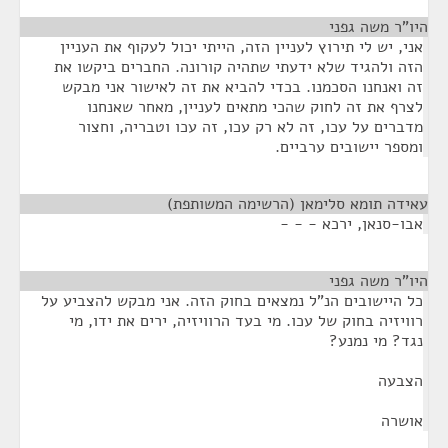
היו"ר משה גפני
¶
אני, יש לי תירוץ לעניין הזה, הייתי יכול לעקוף את העניין
הזה ולהגיד שלא ידעתי שתהיה קורונה. החברים ביקשו את
זה ואנחנו הסכמנו. בכדי להביא את זה לאישור אני מבקש
לצרף את זה לחוק שהכי מתאים לעניין, מאחר שאנחנו
מדברים על עכו, זה לא רק עכו, זה עכו וטבריה, וחצור
ומספר יישובים ערביים.
עאידה תומא סלימאן (הרשימה המשותפת)
¶
אבו-סנאן, ירכא - - -
היו"ר משה גפני
¶
כל היישובים הנ"ל נמצאים בחוק הזה. אני מבקש להצביע על
רוויזיה בחוק של עכו. מי בעד הרוויזיה, ירים את ידו, מי
נגד? מי נמנע?
הצבעה
אושרה