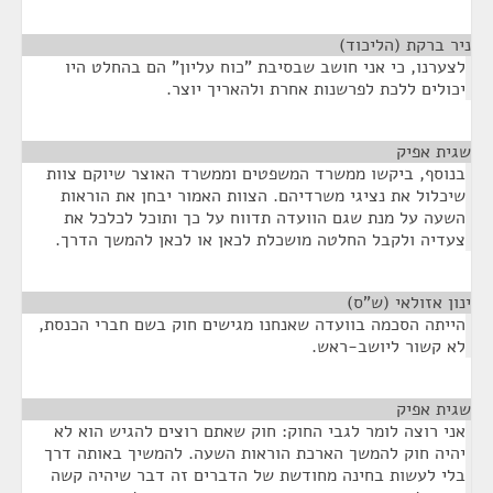
ניר ברקת (הליכוד)
¶
לצערנו, כי אני חושב שבסיבת "כוח עליון" הם בהחלט היו
יכולים ללכת לפרשנות אחרת ולהאריך יוצר.
שגית אפיק
¶
בנוסף, ביקשו ממשרד המשפטים וממשרד האוצר שיוקם צוות
שיכלול את נציגי משרדיהם. הצוות האמור יבחן את הוראות
השעה על מנת שגם הוועדה תדווח על כך ותוכל לכלכל את
צעדיה ולקבל החלטה מושכלת לכאן או לכאן להמשך הדרך.
ינון אזולאי (ש"ס)
¶
הייתה הסכמה בוועדה שאנחנו מגישים חוק בשם חברי הכנסת,
לא קשור ליושב-ראש.
שגית אפיק
¶
אני רוצה לומר לגבי החוק: חוק שאתם רוצים להגיש הוא לא
יהיה חוק להמשך הארכת הוראות השעה. להמשיך באותה דרך
בלי לעשות בחינה מחודשת של הדברים זה דבר שיהיה קשה