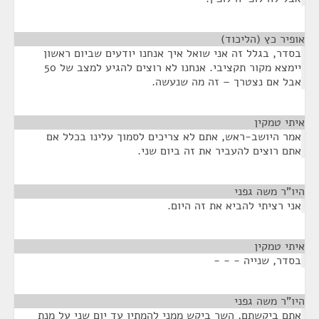
אופיר כץ (הליכוד)
¶
בסדר, בגלל זה אני שואל איך אנחנו יודעים שביום ראשון
יימצא מקור תקציבי. אנחנו לא רוצים להגיע למצב של 50
אבל אם נצטרך – זה מה שנעשה.
איתי טמקין
¶
אמר היושב-ראש, אתם לא צריכים לסמוך עלינו בכלל אם
אתם רוצים להעביר את זה ביום שני.
היו"ר משה גפני
¶
אני רציתי להביא את זה היום.
איתי טמקין
¶
בסדר, שנייה - - -
היו"ר משה גפני
¶
אתם ביקשתם, השר ביקש ממני להמתין עד יום שני על מנת