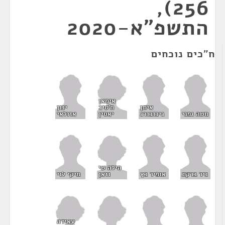
256),
התשפ"א-2020
ח"כים נוכחים
אימאן
ח'טיב
איתן
ינון
יאסין
משה גפני
גינזבורג
אזולאי
הילה שי
וזאן
ניר ברקת
אופיר כץ
מיקי לוי
עאידה