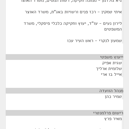
גיא גולדמן - ממונה חקיקה, רשות המסים, משרד האוצר
איתי טמקין - רכז פנים ורשויות באג"ת, משרד האוצר
לירון נעים - עו"ד, יעוץ וחקיקה כלכלי פיסקלי, משרד
המשפטים
שמעון לנקרי - ראש העיר עכו
ייעוץ משפטי
¶
שגית אפיק
שלומית ארליך
אייל בו ארי
מנהל הוועדה
¶
טמיר כהן
רישום פרלמנטרי
¶
מאיר פרץ