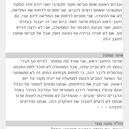
שביום ראשון אתם תביאו מקור תקציבי ואני יודע מהו המקור
התקציבי שאתם רוצים להביא. אני מסכים לדחות את המליאה,
לא את הוועדה. אני מסכים לדחות את המליאה ליום שני, גם
יושב-ראש הכנסת אישר זאת. ביום שני זה יעבור בעזרת
השם, ואני מבקש הסכמה של הממשלה, אני לא רוצה לגייס
50. אם לא תהיה ברירה אז נעשה זאת, אבל אל תביאו אותנו
למצב הזה.
איתי טמקין
¶
אדוני היושב-ראש, אני אגיד מה שמותר. לגייס 50 חברי
כנסת זה לא עניין שלנו, אבל הממשלה לא תוכל לתת הסכמה
פורמלית לדבר הזה, כי לפחות מבחינת החוק זה לא מתאפשר.
שר האוצר הסכים לגשת לממשלה אז יהיה מקור עד יום
ראשון. אני מבין את הדחיפות, אנחנו מנסים לשמור על הכלל
שגם עכשיו באישור דירוג האשראי של המדינה הוזכר כאחד
הדברים היותר טובים – שהמדינה לא מתחייבת לטווח ארוך
אנחנו לא רוצים לשבור את העיקרון הזה. אנחנו מודיעים
לוועדה - - -
היו"ר משה גפני
¶