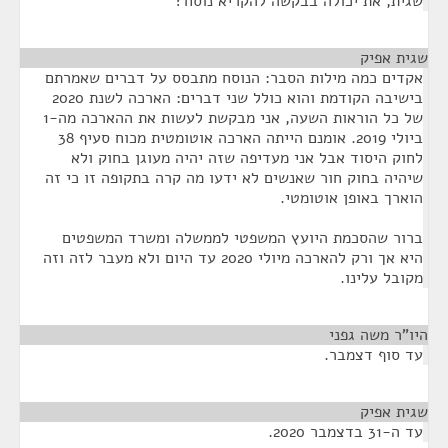
שגית, את יכולה בבקשה להקריא נוסח?
שגית אפיק
¶
אקדים כמה מילות הסבר: הנוסח מתבסס על דברים שאמרתם
בישיבה הקודמת והוא כולל שני דברים: הארכה לשנת 2020
של כל הוראות השעה, אני מבקשת לעשות את ההארכה מה-1
ביולי 2019. אומנם הייתה הארכה אוטומטית מכוח סעיף 38
לחוק היסוד אבל אני מעדיפה שזה יהיה מעוגן בחוק ולא
שיהיה בחוק חור שאנשים לא ידעו מה קרה בתקופה זו כי זה
הוארך באופן אוטומטי.
ברור שהסכמת היועץ המשפטי לממשלה ומשרד המשפטים
היא אך ורק להארכה מיולי 2020 עד היום ולא מעבר לזה וזה
מקובל עלינו.
היו"ר משה גפני
¶
עד סוף דצמבר.
שגית אפיק
¶
עד ה-31 בדצמבר 2020.