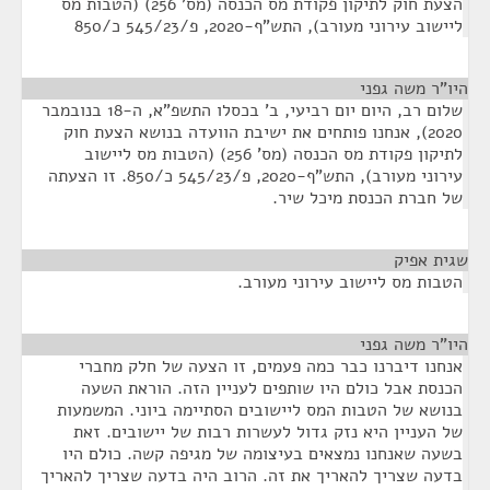
הצעת חוק לתיקון פקודת מס הכנסה (מס' 256) (הטבות מס
ליישוב עירוני מעורב), התש"ף-2020, פ/545/23 כ/850
היו"ר משה גפני
¶
שלום רב, היום יום רביעי, ב' בכסלו התשפ"א, ה-18 בנובמבר
2020), אנחנו פותחים את ישיבת הוועדה בנושא הצעת חוק
לתיקון פקודת מס הכנסה (מס' 256) (הטבות מס ליישוב
עירוני מעורב), התש"ף-2020, פ/545/23 כ/850. זו הצעתה
של חברת הכנסת מיכל שיר.
שגית אפיק
¶
הטבות מס ליישוב עירוני מעורב.
היו"ר משה גפני
¶
אנחנו דיברנו כבר כמה פעמים, זו הצעה של חלק מחברי
הכנסת אבל כולם היו שותפים לעניין הזה. הוראת השעה
בנושא של הטבות המס ליישובים הסתיימה ביוני. המשמעות
של העניין היא נזק גדול לעשרות רבות של יישובים. זאת
בשעה שאנחנו נמצאים בעיצומה של מגיפה קשה. כולם היו
בדעה שצריך להאריך את זה. הרוב היה בדעה שצריך להאריך