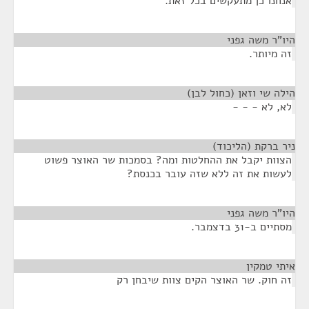
אנחנו כן מתעקשים בכל זאת.
היו"ר משה גפני
¶
זה מיותר.
הילה שי וזאן (כחול לבן)
¶
לא, לא - - -
ניר ברקת (הליכוד)
¶
הצוות יקבל את ההחלטות ומה? בסמכות שר האוצר פשוט
לעשות את זה ללא שזה עובר בכנסת?
היו"ר משה גפני
¶
מסתיים ב-31 בדצמבר.
איתי טמקין
¶
זה חוק. שר האוצר הקים צוות שיבחן רק