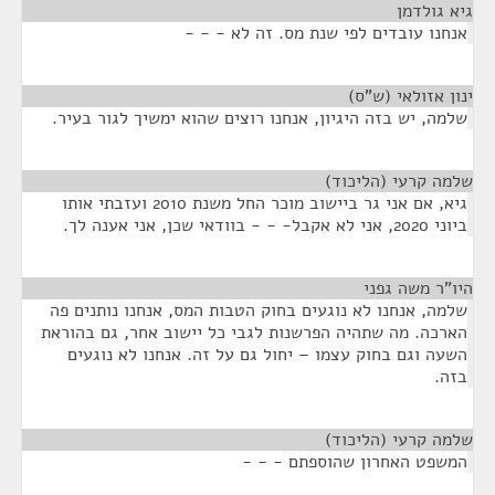
גיא גולדמן
¶
אנחנו עובדים לפי שנת מס. זה לא - - -
ינון אזולאי (ש"ס)
¶
שלמה, יש בזה היגיון, אנחנו רוצים שהוא ימשיך לגור בעיר.
שלמה קרעי (הליכוד)
¶
גיא, אם אני גר ביישוב מוכר החל משנת 2010 ועזבתי אותו
ביוני 2020, אני לא אקבל- - - בוודאי שכן, אני אענה לך.
היו"ר משה גפני
¶
שלמה, אנחנו לא נוגעים בחוק הטבות המס, אנחנו נותנים פה
הארכה. מה שתהיה הפרשנות לגבי כל יישוב אחר, גם בהוראת
השעה וגם בחוק עצמו – יחול גם על זה. אנחנו לא נוגעים
בזה.
שלמה קרעי (הליכוד)
¶
המשפט האחרון שהוספתם - - -