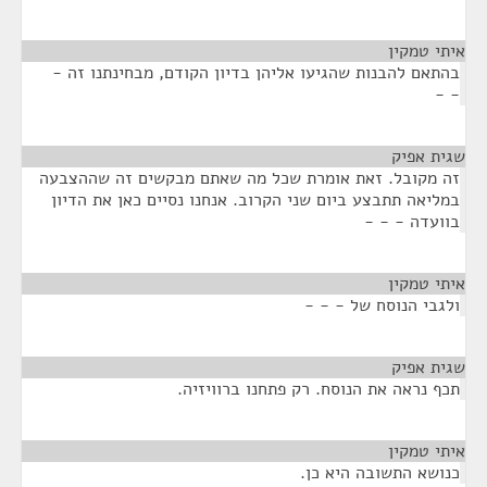
איתי טמקין
¶
בהתאם להבנות שהגיעו אליהן בדיון הקודם, מבחינתנו זה -
- -
שגית אפיק
¶
זה מקובל. זאת אומרת שכל מה שאתם מבקשים זה שההצבעה
במליאה תתבצע ביום שני הקרוב. אנחנו נסיים כאן את הדיון
בוועדה - - -
איתי טמקין
¶
ולגבי הנוסח של - - -
שגית אפיק
¶
תכף נראה את הנוסח. רק פתחנו ברוויזיה.
איתי טמקין
¶
כנושא התשובה היא כן.