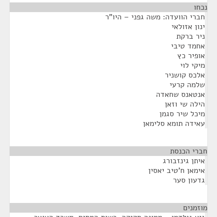
נכחו
¶
חברי הוועדה: משה גפני – היו"ר
ינון אזולאי
ניר ברקת
אחמד טיבי
אופיר כץ
מיקי לוי
אלכס קושניר
שלמה קרעי
אנטאנס שחאדה
הילה שי וזאן
מיכל שיר סגמן
עאידה תומא סלימאן
חברי הכנסת
¶
איתן גינזבורג
אימאן ח'טיב יאסין
גדעון סער
מוזמנים
¶