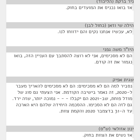
ניר ברקת (הליכוד)
¶
אז בואו נכניס את המועדים בחוק.
הילה שי וזאן (כחול לבן)
¶
לא, עכשיו אנחנו נקים והם ידווחו לנו.
היו"ר משה גפני
¶
הם לא מסכימים, אני לא רוצה להסתבך עם העניין הזה, בואו
נגמור את זה קודם.
שגית אפיק
¶
נסביר למה הם לא מסכימים: הם לא מסכימים להאריך מעבר
ל-2020, זה נאמר בישיבה הקודמת. אני הצעתי גם סוג של
מודל פוחת, שב-2021 הם יקבלו - - - נמוכה יותר, שזה ירד.
גם לזה הם לא הסכימו. ההסכמה היחידה שלהם היא הארכה
עד ה-31 בדצמבר 2020 והקמת צוות.
ינון אזולאי (ש"ס)
¶
אז נשים את הצוות בחוק.