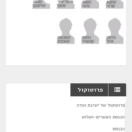
מיכל שיר
תומא
שלמה
אחמד
סגמן
סלימאן
קרעי
טיבי
גדעון
אלכס
אנטאנס
סער
קושניר
שחאדה
פרוטוקול
¶
פרוטוקול של ישיבת ועדה
הכנסת העשרים-ושלוש
הכנסת