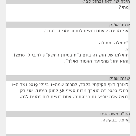
הילה שי וזאן (כחול לבן)
¶
מתי?
שגית אפיק
¶
אני מבינה שאתם רוצים לוחות זמנים. בסדר.
"תחילה ותחולה
2.
תחילתו של חוק זה ביום כ"ח בסיוון התשע"ט (1 ביולי 2019),
והוא יחול מהמועד האמור ואילך".
שגית אפיק
¶
לצורך רצף חקיקתי בלבד, למרות שמה-1 ביולי 2019 ועד ה-1
ביולי 2020 זה הוארך מכוח סעיף 38 לחוק היסוד. אני רק
רוצה שזה יופיע גם בנוסחים. אתם רוצים לוח זמנים לזה.
היו"ר משה גפני
¶
איתי, בבקשה.