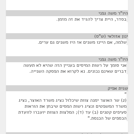
היו"ר משה גפני
¶
בסדר, היית צריך להגיד את זה מזמן.
ינון אזולאי (ש"ס)
¶
שלמה, אם היינו משנים אז היו משנים גם ערים.
היו"ר משה גפני
¶
אני סומך על רשות המיסים בעניין הזה שהיא לא תעשה
דברים שאינם נכונים. נא לקרוא את הפסקה השנייה.
שגית אפיק
¶
"
(2) שר האוצר ימנה צוות שיכלול נציג משרד האוצר, נציג
משרד המשפטים ונציג רשות המסים שיבחן את הוראות
סעיפים קטנים (ב) עד (ד); המלצות הצוות יועברו לוועדת
הכספים של הכנסת."