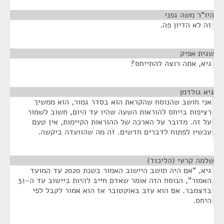
היו"ר משה גפני
¶
זה לא הדיון פה.
שגית אפיק
¶
גיא, אתה רוצה להתייחס?
גיא גולדמן
¶
אני חושב שהנוסח שהקראת הוא בסדר גמור, הוא ממשיך
רציפות בייחס להוראות השעה שהיו עד היום, חשוב לשמור
על זה. מדובר על הארכה של ההוראות הקיימות, אין טעם
עכשיו לפתוח לדברים חדשים. זה מה שהוועדה ביקשה.
שלמה קרעי (הליכוד)
¶
גיא, "אם היה תושב היישוב האמור בשנת 2020 עד המועד
האמור", הנוסח הזה אומר שאדם חייב להיות ביישוב עד ה-31
בדצמבר. אם הוא עזב באוקטובר אז הוא אמור לקבל לפי
היחס.