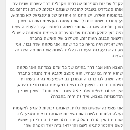
לקבל את יום הסיירות שגברים מקבלים כבר עשרות שנים עם
אותו סטנדרט בשביל להוכיח שאנחנו יכולות לשרת ולתרום גם
במקומות האלה. יש היום 51 אחוזים של פוטנציאל לא ממומש,
51 אחוזים שמורידים לו את האמונה העצמית ואת הביטחון
מתוך תפיסה שגויה. אחותי רשמה בפוסט בקשר לעתירה שאם
היה כאן לחלק מהבנות את ההערכה העצמית והאמונה שיש לי
ולשאר הבנות העותרות, השילוב של האישה בחברה
הישראלית היה נראה כל כך שונה. אני מקווה שזה נכון. אני
מקווה שבעקבות העתירה נצליח לשנות את התפיסה השגויה
הזאת.
הצבא הוא אבן דרך בחיים של כל אדם במדינה ואני מקווה
שהוא יהיה גם עבורי. הוא מעצב וקובע איך נתנהל כחברה
ומה חשוב לנו כחברה וכמובן גם ישפיע מי נהיה בעמדות
מפתח בחברה. כשאין לנו נשים במקומות המובחרים בצבא,
איך אנחנו מצפים שזה יהיה שונה באזרחות? כשאין שוויון
הזדמנויות בצבא, איך זה יהיה בחברה?
אני מאמינה שנשים מסוגלות, שאנחנו יכולות להגיע למקומות
האלה ולתרום ולשרת את השירות שאנחנו רוצות ומגיע לנו.
אם היום אין הרבה כאלה, עוד כמה שנים יהיו כי הן ישאפו
לשם ויחלמו להגיע לשם והן יראו בזה יעד ומטרה שהן