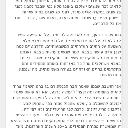
הניצחון שהוועדה צריכה להוביל אותו, הניצחון הנוסף, הוא
לדאוג לכך שנשים ישולבו באופן מלא כפי שכבר נקבע לפני
25 שנים במקרה אליס מילר, לפני 20 שנים בחוק שירות
ביטחון ולפני 13 שנים באותה ועדה, ועדת שגב, שכבר בחנה
את כל הדברים.
כמו שדובר כאן, ואני לא רוצה להרחיב, על ההשפעה שיש
לזה לא רק על החיים הצבאיים ועל המימוש בצבא אלא
השפעה על החיים האזרחיים המשמעותיים, הדרמטיים למה
שבן אדם עושה בצבא, למה שנשים עושות בצבא, ואנחנו
רואות את זה. תפקידים ששירתו בתפקידים מאוד בכירים
בצבא משתלבים אחר כך באזרחות באותם תפקידים והם
מתקדמים בחיים האזרחיים בצורה משמעותית, מה שנמנע
כיום מנשים.
אני חושבת שכמו שאמר חבר הכנסת רם בן ברק השינוי צריך
להיות בתפיסה ומה שצה"ל עושה כרגע, הוא לא עושה שינוי
בתפיסה. השינוי צריך להיות לא בחינה של תפקיד והאם נשים
יכולות להשתלב בו, אלא שהכול פתוח כפי שהחוק קבע
ולקבוע קריטריונים, ללכת לפי קריטריונים ולא לפי דין.
לוועדה – להבדיל מגופים אחרים יש יכולת - מעבר להצפת
הנושאים – לשנות דברים. לפי החוק הקיים היום, הוועדה היא
זו שמאשרת פתיחת תפקידים. ב-20 השנים האחרונות, מאז