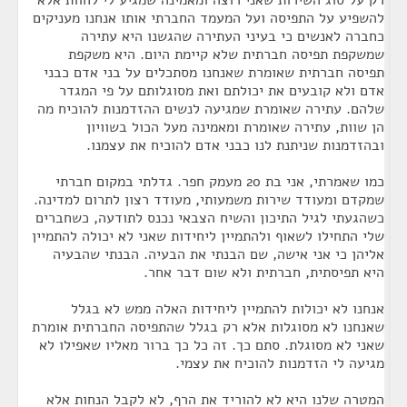
רק על סוג השירות שאני רוצה ומאמינה שמגיע לי לחוות אלא
להשפיע על התפיסה ועל המעמד החברתי אותו אנחנו מעניקים
כחברה לאנשים כי בעיני העתירה שהגשנו היא עתירה
שמשקפת תפיסה חברתית שלא קיימת היום. היא משקפת
תפיסה חברתית שאומרת שאנחנו מסתכלים על בני אדם כבני
אדם ולא קובעים את יכולתם ואת מסוגלותם על פי המגדר
שלהם. עתירה שאומרת שמגיעה לנשים ההזדמנות להוכיח מה
הן שוות, עתירה שאומרת ומאמינה מעל הכול בשוויון
ובהזדמנות שניתנת לנו כבני אדם להוכיח את עצמנו.
כמו שאמרתי, אני בת 20 מעמק חפר. גדלתי במקום חברתי
שמקדם ומעודד שירות משמעותי, מעודד רצון לתרום למדינה.
כשהגעתי לגיל התיכון והשיח הצבאי נכנס לתודעה, כשחברים
שלי התחילו לשאוף ולהתמיין ליחידות שאני לא יכולה להתמיין
אליהן כי אני אישה, שם הבנתי את הבעיה. הבנתי שהבעיה
היא תפיסתית, חברתית ולא שום דבר אחר.
אנחנו לא יכולות להתמיין ליחידות האלה ממש לא בגלל
שאנחנו לא מסוגלות אלא רק בגלל שהתפיסה החברתית אומרת
שאני לא מסוגלת. סתם כך. זה כל כך ברור מאליו שאפילו לא
מגיעה לי הזדמנות להוכיח את עצמי.
המטרה שלנו היא לא להוריד את הרף, לא לקבל הנחות אלא