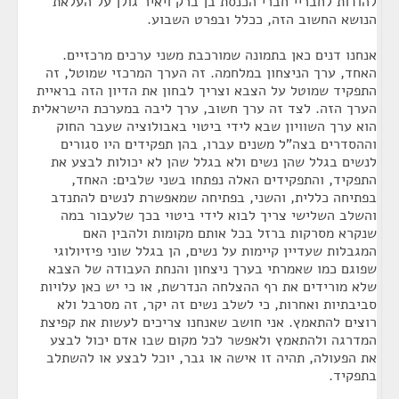
להודות לחבריי חברי הכנסת בן ברק ויאיר גולן על העלאת
הנושא החשוב הזה, ככלל ובפרט השבוע.
אנחנו דנים כאן בתמונה שמורכבת משני ערכים מרכזיים.
האחד, ערך הניצחון במלחמה. זה הערך המרכזי שמוטל, זה
התפקיד שמוטל על הצבא וצריך לבחון את הדיון הזה בראיית
הערך הזה. לצד זה ערך חשוב, ערך ליבה במערכת הישראלית
הוא ערך השוויון שבא לידי ביטוי באבולוציה שעבר החוק
וההסדרים בצה"ל משנים עברו, בהן תפקידים היו סגורים
לנשים בגלל שהן נשים ולא בגלל שהן לא יכולות לבצע את
התפקיד, והתפקידים האלה נפתחו בשני שלבים: האחד,
בפתיחה כללית, והשני, בפתיחה שמאפשרת לנשים להתנדב
והשלב השלישי צריך לבוא לידי ביטוי בכך שלעבור במה
שנקרא מסרקות ברזל בכל אותם מקומות ולהבין האם
המגבלות שעדיין קיימות על נשים, הן בגלל שוני פיזיולוגי
שפוגם כמו שאמרתי בערך ניצחון והנחת העבודה של הצבא
שלא מורידים את רף ההצלחה הנדרשת, או כי יש כאן עלויות
סביבתיות ואחרות, כי לשלב נשים זה יקר, זה מסרבל ולא
רוצים להתאמץ. אני חושב שאנחנו צריכים לעשות את קפיצת
המדרגה ולהתאמץ ולאפשר לכל מקום שבו אדם יכול לבצע
את הפעולה, תהיה זו אישה או גבר, יוכל לבצע או להשתלב
בתפקיד.