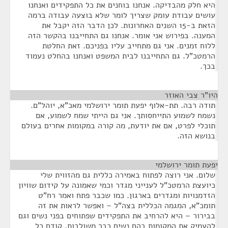
היא חלק מהבדיקה. אנחנו בוחנים את כל התפקידים ואנחנו
עושים עבודת עומק שצריך לומר שלא בוצעה עבודה ברמה
הזאת ב-15 השנים האחרונות. לכן הדבר הזה יקבל את
המענה. בפירוש אני אומר. אנחנו גם התחייבנו בהקשר הזה
ללוח זמנים. אני גם מתחייב עליו בפניכם. זאת החלטת
הרמטכ"ל. גם התחייבנו לבית המשפט ואנחנו בהחלט נעמוד
בכך.
היו"ר צבי האוזר
¶
תודה רבה. תת-אלוף יפעת תומר ירושלמי מאכ"א, יוהל"ם.
נשמח לשמוע התייחסותך. אני גם הייתי שמח לשמוע, אם
תוכלי לפרט, אם את יודעת, מה קורה במקומות אחרים בעולם
בנושא הזה.
יפעת תומר ירושלמי
¶
שלום. אני רוצה לפתוח באמירה כללית גם מהזווית שלי
כיועצת הרמטכ"ל לענייני מגדר וכמי שאמונה על קידום שוויון
הזדמנויות ומגדרים בארגון. כמו שכבר פתח ואמר רח"ט
תומכ"א, המגמה הכללית בצה"ל – ואפשר לראות את זה
בבירור – היא להרחיב את התפקידים שפתוחים בפני נשים וגם
להעמיק את המקומות בהם נשים כבר משולבות, קודם כל