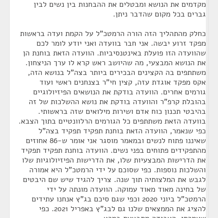
מקדמים את הנושא ומבטלים את ההבחנות בין נשים לבין
גברים בכל מקום שהדבר ניתן.
כחלק מהתהליך הזה הורה הרמטכ"ל על הקמת ועדה בראשות
מפקד זרוע יבשה. אני חבר בוועדה ואני יודע לומר לכם
שהוועדה הזו פועלת באינטנסיביות. הוועדה הזאת בוחנת הן
את הנושא המבצעי, מה שהיושב ראש קרא לו ערך הניצחון.
משתתפים בה הקצינים הבכירים ביותר בצה"ל בנושא הזה,
אקס מפקד אוגדת עזה, קצין חי"ר בצנחנים ראשי ועוד
גורמים אחרים. הוועדה בודקת את הנושאים הפיזיולוגיים
בהובלת קרפ"ר והוועדה בודקת את נושא ההשלכות של זה
בהיבטי תכנון כוח אדם ושירות מילואים שזה בראשותי.
בוועדה הזאת משתתפים כל הגורמים הרלוונטיים בתוך הצבא.
כפי שנאמר, הוועדה הזאת בוחנת תפקיד תפקיד בצה"ל
שאיננו פתוח לנשים ובמאמר מוסגר אני אומר ש-86 אחוזים
מהתפקידים פתוחים בפני נשים. הוועדה בוחנת תפקיד תפקיד
את הדרישות המבצעיות שלו, את הדרישות הפיזיולוגיות שלו
והשלכות נוספות. כפי שסוכם על ידי הרמטכ"ל היא אמורה
לגבש את המלצותיה תוך שנה. צריך להגיד שיש שם היבטים
של בחינה מאוד מאוד עמוקה. הוועדה מונתה על ידי
הרמטכ"ל ביוני 2020 וכפי שגם סיכם בג"ץ אנחנו עתידים
להציג את הממצאים שלנו גם לבג"ץ באפריל 2021. כפי