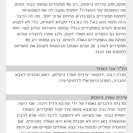
חוקק חוק שירות ביטחון, רק 85 תפקידים נפתחו עבור נשים.
מה הסמכות של הוועדה? הסעיף מקנה לה את האפשרות
לפתוח תפקידים בהם נדרש שירות ארוך יותר. מה זה הדבר
הזה ולמה הוא בא? זה בא כדי לקרוא לשוויון, כדי לא למנוע
מנשים לשרת בתפקידים בגלל שמשך השירות שלהן קצר יותר
והיום גם ההפרש הוא מאוד זעום, ולכן אמרו לוועדה שהיא
תפתח את התפקידים האלה לנשים. כרגע נפתחו רק 85
תפקידים לאורך 20 שנים ואנחנו מבקשות לשנות את התפיסה
ולפתוח את הכול.
היו"ר צבי האוזר
¶
תודה רבה. דוקטור עידית שפרן גיטלמן, ראש תוכנית לצבא
וחברה, המכון הישראלי לדמוקרטיה.
עידית שפרן גיטלמן
¶
מרבית הדברים נאמרו על ידי עורכת הדין זינגר. אני רוצה
לומר שזה נכון שהצבא פותח עוד ועוד תפקידים. האחוז
יחסית גבוה. אני מציעה לא להתמכר לדבר הזה אלא להבין
שהשאלה כאן היא לא טכנית אלא היא שאלה עקרונית. אם
הוועדה תחליט לפתוח עוד כמה אחוזים ותסיים את עבודתה