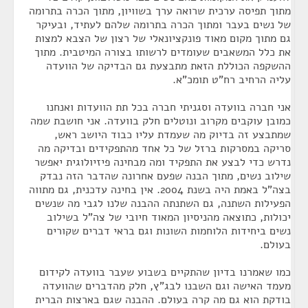
מתוך תפיסה ערכית שרואה ערך בשוויון, מתוך הכרה בתרומה
של נשים בעבר ומתוך הכרה בתרומה שלהם לעתיד, ובעיקר
גם מתוך מקום מאוד פונקציונאלי של רצון של הצבא למצות
את כלל המשאבים שעומדים לרשותו בצורה המיטבית. מתוך
ההשקפה הכוללת הזאת מתבצעת גם הבדיקה של הוועדה
עליה הרחיב רח"ט תומכ"א.
אני חברה בוועדה וסגניתי חברה בכל תת הוועדות ואנחנו
כמובן עוקבים מקרוב ונוטלים חלק בוועדה. אני חושבת שמה
שמתבצע זה בדיוק מה שעמדת עליו כבוד היושב ראש,
סריקה במסרקות ברזל של כל אחד מהתפקידים ובדיקה מה
נדרש כדי לבצע את התפקיד ומה מבחינה פיזיולוגית יאפשר
שילוב נשים, מתוך הבנה שפעם אחרונה שהדבר הזה נבדק
בצה"ל באמת היה בשנת 2004. אין בחינה עדכנית, גם מתווה
הפעילות השתנה, גם השתנתה ההבנה שלנו לגבי מה שנשים
יכולות, כתוצאה מהניסיון המאוד חיובי של צה"ל בשילוב
נשים ביחידות הלוחמות השונות וגם בראי דברים שקורים
בעולם.
כמו שאמרנו בדיון שהתקיים בשבוע שעבר בוועדה לקידום
מעמד האישה וגם השבנו לבג"ץ, חלק מהדברים שהוועדה
בודקת הוא גם מה קרה בעולם. ההבנה שגם בארצות הברית