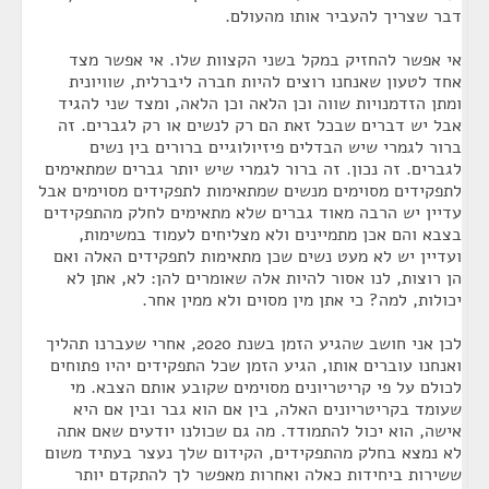
דבר שצריך להעביר אותו מהעולם.
אי אפשר להחזיק במקל בשני הקצוות שלו. אי אפשר מצד
אחד לטעון שאנחנו רוצים להיות חברה ליברלית, שוויונית
ומתן הזדמנויות שווה וכן הלאה וכן הלאה, ומצד שני להגיד
אבל יש דברים שבכל זאת הם רק לנשים או רק לגברים. זה
ברור לגמרי שיש הבדלים פיזיולוגיים ברורים בין נשים
לגברים. זה נכון. זה ברור לגמרי שיש יותר גברים שמתאימים
לתפקידים מסוימים מנשים שמתאימות לתפקידים מסוימים אבל
עדיין יש הרבה מאוד גברים שלא מתאימים לחלק מהתפקידים
בצבא והם אכן מתמיינים ולא מצליחים לעמוד במשימות,
ועדיין יש לא מעט נשים שכן מתאימות לתפקידים האלה ואם
הן רוצות, לנו אסור להיות אלה שאומרים להן: לא, אתן לא
יכולות, למה? כי אתן מין מסוים ולא ממין אחר.
לכן אני חושב שהגיע הזמן בשנת 2020, אחרי שעברנו תהליך
ואנחנו עוברים אותו, הגיע הזמן שכל התפקידים יהיו פתוחים
לכולם על פי קריטריונים מסוימים שקובע אותם הצבא. מי
שעומד בקריטריונים האלה, בין אם הוא גבר ובין אם היא
אישה, הוא יכול להתמודד. מה גם שכולנו יודעים שאם אתה
לא נמצא בחלק מהתפקידים, הקידום שלך נעצר בעתיד משום
ששירות ביחידות כאלה ואחרות מאפשר לך להתקדם יותר