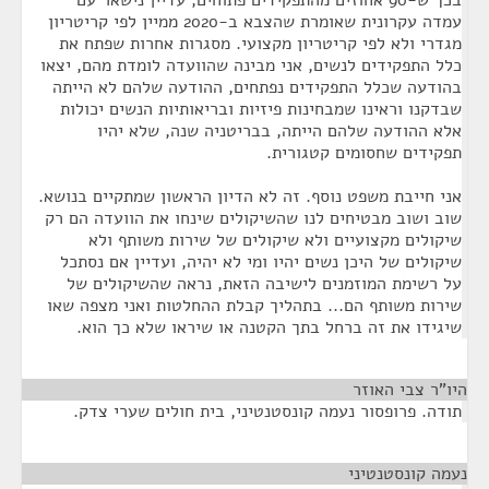
בכך ש-90 אחוזים מהתפקידים פתוחים, עדיין נישאר עם
עמדה עקרונית שאומרת שהצבא ב-2020 ממיין לפי קריטריון
מגדרי ולא לפי קריטריון מקצועי. מסגרות אחרות שפתח את
כלל התפקידים לנשים, אני מבינה שהוועדה לומדת מהם, יצאו
בהודעה שכלל התפקידים נפתחים, ההודעה שלהם לא הייתה
שבדקנו וראינו שמבחינות פיזיות ובריאותיות הנשים יכולות
אלא ההודעה שלהם הייתה, בבריטניה שנה, שלא יהיו
תפקידים שחסומים קטגורית.
אני חייבת משפט נוסף. זה לא הדיון הראשון שמתקיים בנושא.
שוב ושוב מבטיחים לנו שהשיקולים שינחו את הוועדה הם רק
שיקולים מקצועיים ולא שיקולים של שירות משותף ולא
שיקולים של היכן נשים יהיו ומי לא יהיה, ועדיין אם נסתכל
על רשימת המוזמנים לישיבה הזאת, נראה שהשיקולים של
שירות משותף הם... בתהליך קבלת ההחלטות ואני מצפה שאו
שיגידו את זה ברחל בתך הקטנה או שיראו שלא כך הוא.
היו"ר צבי האוזר
¶
תודה. פרופסור נעמה קונסטנטיני, בית חולים שערי צדק.
נעמה קונסטנטיני
¶