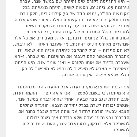
– היא התגייסה לקורס טיס והייתה שם במשך שנה. עברה
טירונות 05, ניווטים, מסעות קשים, הייתה מצטיינת בכל
מקצועות החי"ר, ניווט בדד של 30 קילומטרים, חלק מכם
עברו וחלק מכם לא עברו מקצועות כאלה. אחרי שהיא עברה
את כל זה והיא נשרה יחד עם 17 מחבריה מקורס הטיס.
לחברים, בגלל המורכבות של קורס הטיס, כל היחידות
המובחרות כולל צנחנים, דובדבן, אגוז, מעבירים את כל אלה
שנושרים מקורס הטיס ראיונות. מי שעובר ראיון - לא גיבוש,
לא יום סיירות – יכול להתקבל ליחידה אליה הוא שואף. 17
מחבריה התאפשר להם לעבור את הראיונות, מי שבחר, ו-הא
שעברה בדיוק את אותו הקורס - ואני אומר שוב, היא הייתה
מצטיינת – הצבא לא מאפשר לה והוא לא מאפשר לה רק
בגלל שהיא אישה. אין סיבה אחרת.
אני הבנתי שהצבא מקיים ועדה אבל הוועדה הזו מבחינתנו
הוא מיותרת כי בשנת 2008 – ואני אהיה קצר – הוקמה ועדת
שגב וועדת שגב כבר קבעה, אחרי שהיא עבדה במשך שנה,
שנשים יכולות לשרת בכלל יחידות הצבא. הוועדה שהקים
הצבא עכשיו הולכת לחזור על אותה ועדה שכבר בחנה את
הדברים ובעצם זו ועדה שלא בודקת איך נשים יכולות
להשתלב אלא בודקת, כמו ועדת שגב, האם נשים יכולות
להשתלב.