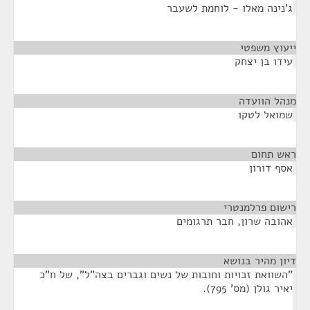
ג'נינה מאלו - לוחמת לשעבר
ייעוץ משפטי
¶
עידו בן יצחק
מנהל הוועדה
¶
שמואל לטקו
ראש תחום
¶
אסף דורון
רישום פרלמנטרי
¶
אהובה שרון, חבר תרגומים
דיון מהיר בנושא
¶
"השוואת זכויות וחובות של נשים וגברים בצה"ל", של ח"כ
יאיר גולן (מס' 795).