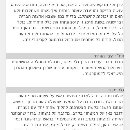
לכן אני מבקש שהוועדה הזאת, אם היא יכולה, תוודא שהצבא
עושה בדיקה והוועדה עצמה בוחנת איך נשים משתלבות ולא
האם הן יכולות להשתלב. בדיוק כמו שצבא ארצות הברית
ובריטניה בשנת 2016 ו-2017 פתחו את כלל היחידות, כולל
ה-נייבי סיביל, ה-ריינג'רס, פתחו בפני נשים – גם כאן קודם
כל על פי חוק הצבא צריך לבוא ולומר שאנחנו פותחים את
הכול, קודם כל פותחים את הכול ובהתאם לקריטריונים.
היו"ר צבי האוזר
¶
תודה רבה. עורכת הדין גלי זינגר, מנהלת המחלקה המשפטית
בשדולת הנשים ואחריה דוקטור עידית שפרן גיטלמן מהמכון
הישראלי לדמוקרטיה.
גלי זינגר
¶
שלום ותודה רבה לאדוני היושב ראש על שאתה מקיים את
הדיון הזה. תודה רבה על ההצעה שהעלתה את הדיון בנושא.
אנחנו הגשנו בקשת הצטרפות להליך שהיה יחד עם נעמ"ת.
דובר כאן על הניצחון בקרב. מדובר על ניצחון. ברור שהכוונה
הייתה לניצחון בקרב וזה מה שמעניין בראש ובראשונה וכמו
שנאמר כאן, שילוב נשים רק יוביל ויחזק את הדבר הזה.