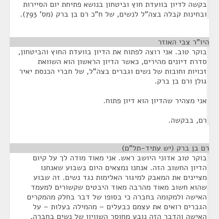
בקשה לדיון בוועדת חוץ וביטחון בנושא פתיחת יום הסיירות
ובחינות קבלה בצה"ל לנשים, של ח"כ רם בן ברק (מס' 793).
היו"ר צבי האוזר
¶
בוקר טוב. אני רוצה לפתוח את הדיון בוועדת החוץ והביטחון,
סדרת דיונים מהירים, כאשר הדיון הראשון הוא השוואת
זכויות וחובות של נשים וגברים בצה"ל, של חברי הכנסת יאיר
גולן ורם בן ברק.
אני מצהיר שהדיון הוא דיון פתוח.
רם, בבקשה.
רם בן ברק (יש עתיד-תל"ם)
¶
בוקר טוב אדוני היושב ראש. אני מאוד מודה לך על קיום
הדיון החשוב הזה. אנחנו נמצאים היום בשבוע שאנחנו
מציינים את המאבק למיגור האלימות נגד נשים. זה שבוע
שהוא חשוב מאוד מהרבה מאוד היבטים שקשורים למעמד
האישה ולמקומה בחברה כי בסופו של דבר בחלק מהמקרים
הגברים רואים את עצמם כבעלים – מהמילה בעלות – על
האישה והדבר הזה נובע מחוסר השוויון של נשים בחברה,