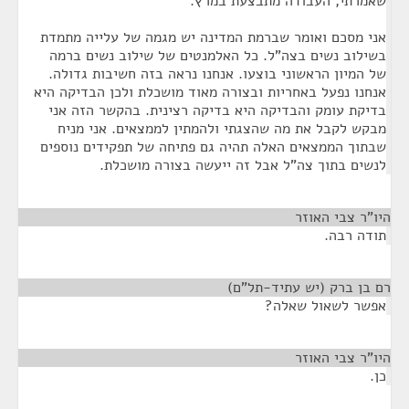
שאמרתי, העבודה מתבצעת במרץ.
אני מסכם ואומר שברמת המדינה יש מגמה של עלייה מתמדת
בשילוב נשים בצה"ל. כל האלמנטים של שילוב נשים ברמה
של המיון הראשוני בוצעו. אנחנו נראה בזה חשיבות גדולה.
אנחנו נפעל באחריות ובצורה מאוד מושכלת ולכן הבדיקה היא
בדיקת עומק והבדיקה היא בדיקה רצינית. בהקשר הזה אני
מבקש לקבל את מה שהצגתי ולהמתין לממצאים. אני מניח
שבתוך הממצאים האלה תהיה גם פתיחה של תפקידים נוספים
לנשים בתוך צה"ל אבל זה ייעשה בצורה מושכלת.
היו"ר צבי האוזר
¶
תודה רבה.
רם בן ברק (יש עתיד-תל"ם)
¶
אפשר לשאול שאלה?
היו"ר צבי האוזר
¶
כן.