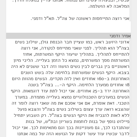
עכשיו, ובפעולה עשינו הם נפתחו. אנחנו עדיין במעלה הדרך.
המלאכה לא הושלמה.
אני רוצה התייחסות ראשונה של צה"ל. תא"ל ודמני.
אמיר ודמני
¶
אדוני היושב ראש, כמו שציין חבר הכנסת גולן, שילוב נשים
בצה"ל הוא תהליך. לפני שאני מתייחס לנקודה, אני רוצה
להתייחס לתהליך. בתהליך שיעור היקף המשרתות, אחוז
המשרתות מסך המשרתים, נמצא כל הזמן בעלייה. הליכי מיון
ראשוניים בין גברים לבין נשים הושוו וזה דבר ששנים לא היה
בצבא. היקף הנשים שמשרתות בלחימה עלה בשש השנים
האחרונות ב-160 אחוזים ואין לזה תקדים. הנשים מהוות היום
18 אחוזים ממערך הלחימה. היקף ה-... בצה"ל בשנה
האחרונה ירד ב-25 אחוזים. אני יכול לתת עוד דוגמאות. היקף
הנשים במערכים הטכנולוגיים נמצא בעלייה מתמדת. במערך
הטכני. זאת אומרת, אם אני אסכם את מה שאני רוצה לומר זה
שהצבא רואה ערך עצום בשילוב נשים בצה"ל והצבא פועל
ללא לאות להנכיח את היקף הנשים בצה"ל. רק השבוע יתחיל
פיילוט נוסף של בנות לוחמות בשריון ובת"ש, של בנות
שהתנדבו לכך, גם מעוניינות בכך וגם מתאימות לכך. אני יכול
לדבר עכשיו עוד עשר דקות על הנושא הזה של כמה אנחנו