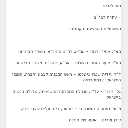
מור לידאני
- עתרה לבג"צ
משתתפים באמצעים מקוונים
תא"ל אמיר ודמני - אכ"א, רח"ט תומכ"א, משרד הביטחון
תא"ל יפעת תומר ירושלמי - אכ"א, יוהל"ם, משרד הביטחון
ד"ר עידית שפרן גיטלמן - ראש התכנית לצבא וחברה, המכון
הישראלי לדמוקרטיה
גלי זינגר - עו"ד, מנהלת המחלקה המשפטית, שדולת הנשים
בישראל
פרופ' נעמה קונסטנטיני - רופאה, בית חולים שערי צדק
לורן פוריס - אימא של חיילת