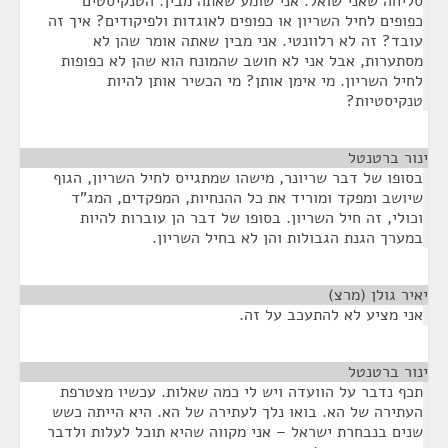
סליחה שאני שואל. אני שומע שאתה מבין. הטנקיסטים
כפופים לחיל השריון או כפופים לאוגדות ולפיקודים? איך זה
עובד? זה לא רלוונטי. אני מבין שאתה אומר שהן לא
מסתערות, אבל אני לא חושב שהמונח הוא שהן לא כפופות
לחיל השריון. מי אימן אותן? מי הכשיר אותן להיות
טנקיסטיות?
ינור ברטנטל
¶
בסופו של דבר שריונר, מישהו שמתגייס לחיל השריון, הגוף
שיושב ומפקד ומוריד את כל ההנחיות, המפקדים, המג"ד
וכולי, זה חיל השריון. בסופו של דבר הן עוברות להיות
במערך הגנת הגבולות והן לא בחיל השריון.
יאיר גולן (מרצ)
¶
אני מציע לא להתעכב על זה.
ינור ברטנטל
¶
תכף נדבר על הוועדה ויש לי כמה שאלות. עכשיו מצטרפת
העתירה של הא. בואו נלך לעתירה של הא. היא הייתה כשש
שנים בנבחרת ישראל – אני מקווה שהיא תוכל לעלות ולדבר