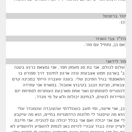
ינור ברטנטל
¶
כן.
היו"ר צבי האוזר
¶
אם כן, נתחיל עם מור.
מור לידאני
¶
שלום לכולם. אני בת 20 מעמק חפר. אני נמצאת כרגע בשנה
ב' בארגון חמש אצבעות שזה ארגון לחינוך דרך ספורט בו
התאמנתי בגיל התיכון שלי. בשנה שעברה הייתי במכינה קדם
צבאית, מכינת הנגב בקיבוץ אשכול. במארס אני עתידה
להתגייס לתותחנים ואני אחת מארבעת העותרות לפתיחת יום
הסיירות לנשים, לבחינת יכולות ולא על פי מגדר.
כן, אני אישה, ומי חשב כשנולדתי שהעובדה שהמגדר שלי
הוא מה שיסגור לי חלונות הזדמנויות בחיים, הוא מה שיקבע
לי אם אני יכולה ואם אני בכלל יכולה גם להוכיח. אני חייבת
לציין שזה כבוד עבורי להיות כאן לנסות להשפיע ולהשפיע לא