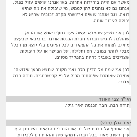
מאשר אם היית ביחידות אחרות. כאן אנחנו עושים עוול כפול,
אנחנו גם לא נותנים להן לממש, מי שיכולה את מה שהיא
רוצה, וגם אנחנו עושים איזושהי תקרת זכוכית שהיא לא
יכולה לעבור אותה.
לכן אני מציע שהצבא יעשה צעד נוסף ויאמץ את החוק
שהולכת להגיש חברתי חברת הכנסת אורנה ברביבאי שבעצם
מחייב לפתוח את כל התפקידים לכל המינים בלי יוצא מן הכלל
מבלי לוותר כמובן, חס וחלילה, על הכושר או על היכולות
שצריכים בשביל להיות בתפקיד מסוים.
לכן אני שמח על הדיון הזה ואני מקווה שתצא מכאן איזושהי
אמירה שאומרת שפותחים הכול על פי קריטריונים. תודה רבה
אדוני.
היו"ר צבי האוזר
¶
תודה רבה. חבר הכנסת יאיר גולן.
יאיר גולן (מרצ)
¶
אני אוסיף על דבריו של רם את הדברים הבאים. השוויון הוא
ערך חשוב מאוד בכל חברה דמוקרטית והוא תורם ללכידות