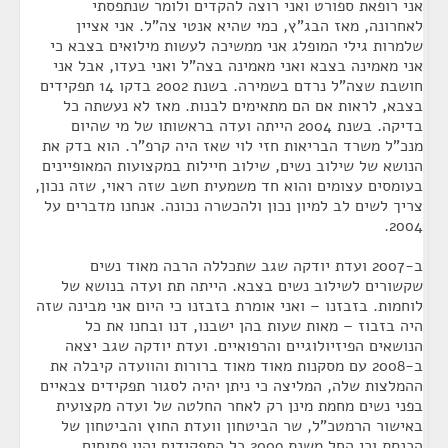
אני רופאת ספורט ואני רוצה להקדים ולומר שנתפסתי
לאחרונה, מאז הבג"ץ, כמי שהיא אנטי צה"ל. אני אציין
שלמרות גילי המופלג אני ממשיכה לעשות מילואים בצבא כי
אני מאמינה בצבא ואני מאמינה בצה"ל ואני בעדו, אבל אני
חושבת שצה"ל נרדם בשמירה. בשנת 2002 בדקו 14 תפקידים
בצבא, לראות אם הם מתאימים לבנות. מאז לא נעשתה כל
בדיקה. בשנת 2004 הייתה ועדה בראשותו של מי שהיום
מנכ"ל משרד הבריאות חזי לוי שאז היה קרפ"ר. הוא בדק את
הנושא של שילוב נשים, שילוב חיילות במקצועות המאופיינים
בעומסים עצומים והוא חד משמעית חשב שזה ראוי, שזה נכון,
צריך לשים לב למיון נכון ולהכשרה נכונה. אנחנו מדברים על
2004.
ב-2007 ועדת יודקה שגב שתכללה הרבה מאוד נשים
שקשורים לשילוב נשים בצבא. הייתה תת ועדה בנושא של
לוחמות. בזבזנו – ואני אומרת בזבזנו כי היום אני מבינה שזה
היה בזבוז – מאות שעות בהן ישבנו, דנו ובחנו את כל
הנושאים הפיזיולוגיים והרפואיים. ועדת יודקה שגב יצאה
ב-2008 עם מסקנות מאוד מאוד ברורות והוועדה קיבלה את
ההמלצות שלה, המליצה כי ניתן יהיה לסגור תפקידים צבאיים
בפני נשים מחמת מינן רק לאחר החלטה של ועדה מקצועית
באישור הרמטכ"ל, שר הביטחון וועדת החוץ והביטחון של
הכנסת וכי החל משנת 2009 כל התפקידים יהיו פתוחים