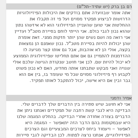
רם בן ברק (יש עתיד-תל"ם)
¶
אתה אומר שבוועדה אתם בודקים את היכולות הפיזיולוגיות
הדרושות לביצוע תפקיד מסוים ועל פי זה תקבלו את
ההחלטות אני טוען שהעניין הפיזיולוגי הוא לא איזשהו נתון
שהוא נכון לגבי כולם. אני הייתי לוחם בסיירת מטכ"ל ועדיין
אני רואה פה ושם נשים שהן יותר חזקות ממני. זאת אומרת
שהן יכולות להיות בסיירת מטכ"ל. נכון שאמנם הן נמצאות
בקצה, אולי הן לא אוהבות, אבל גם אותו קצר מגיעה לו
ההזדמנות להתמיין גם אם אתם תחליטו שפיזיולוגית הממוצע
לא יכול להיות שם. לכן אני חושב שנקודת הגישה שלכם אולי
שגויה ואני מבקש שתבחנו אותה מחדש, האם לא נכון פשוט
לקבוע רף פיזיולוגי מסוים שכל מי שעומד בו, בין אם הוא
גבר ובין אם היא אישה, יכול להתקבל לאותו תפקיד.
אמיר ודמני
¶
אני לא חושב שיש סתירה בין הדברים שלך לדברים שלי.
הבדיקה היא לגבי קשת רחבה של תפקידים ואנחנו ניתן את
הדברים בצורה אחודה אחרי הבדיקה. בהחלט המגמה שלנו
היא שבמקומות בהם הדבר הזה יתאפשר - המגמה היא
לאפשר – ויעמוד ביחס לצרכים המבצעיים וגם הצרכים
הפיזיולוגיים, אנחנו נרצה לפתוח. לכן הבדיקה לגבי סיירות