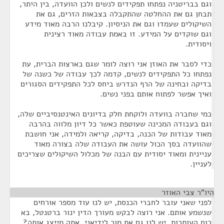
וגם בבריטניה נפתחו תפקידים לנשים ולכן הוועדה, בין היתר,
תבחן גם את ההחלטה שהתקבלה בצבאות הזרים, גם את
השיקולים שעמדו וגם את הניסיון. קיבלנו הרבה מאוד מידע
וגם שוקדים על המידע. זו באמת עבודה מאוד רצינית
ויסודית.
כדי לסבר את האוזן אני רוצה לומר שגם בארצות הברית, עת
נפתחו כל התפקידים לנשים, קדמה לכך עבודה של כשנה של
בדיקה ובחינה של הרף הנדרש ביחס לכל התפקידים הסגורים
ואיך אפשר לפתוח אותם בפני נשים.
כמי שחברה בוועדה ולוקחת חלק בדיונים האינטנסיביים שלה,
וגם בעבודה המכינה שעוטפת כאשר כל דיון מלווה בהרבה
מאוד עבודות של הכנה, בדיקה, קריאה ולמידה, אני חושבת
שהוועדה בסך הכול עושה את העבודה שלה בצורה מאוד
עניינית ומאוד יסודית עם הבנה של מכלול השיקולים שצריכים
לעניין.
היו"ר צבי האוזר
¶
לפני שאני עובר לחברי הכנסת, יש לנו עוד מספר אורחים
שנשמע אותם. אני רוצה לבקש מעורך הדין ינור ברטנטל, בא
כוח העותרות. יש לנו גם את מור לידיאני. אתה מייצג אותה?