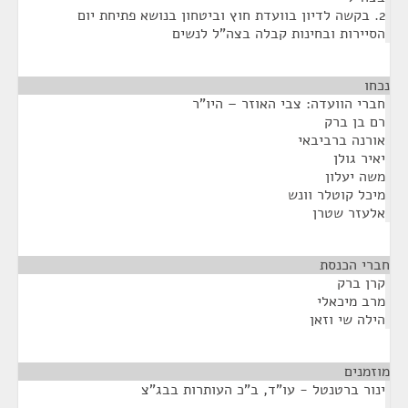
2. בקשה לדיון בוועדת חוץ וביטחון בנושא פתיחת יום
הסיירות ובחינות קבלה בצה"ל לנשים
נכחו
¶
חברי הוועדה: צבי האוזר – היו"ר
רם בן ברק
אורנה ברביבאי
יאיר גולן
משה יעלון
מיכל קוטלר וונש
אלעזר שטרן
חברי הכנסת
¶
קרן ברק
מרב מיכאלי
הילה שי וזאן
מוזמנים
¶
ינור ברטנטל - עו"ד, ב"כ העותרות בבג"צ