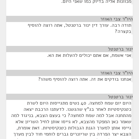
מכוונות אליה בדיוק כמו שאני היום.
היו"ר צבי האוזר
¶
תודה רבה. עורך דין ינור ברטנטל, אתה רוצה להוסיף
בקצרה?
ינור ברטנטל
¶
אני אשמח, אם אתם יכולים להעלות את הא.
היו"ר צבי האוזר
¶
אנחנו בודקים את זה. אתה רוצה להוסיף משהו?
ינור ברטנטל
¶
היום יום שמח למחצה. 40 נשים מתגייסות היום לשרת
כטנקיסטיות לאחר בג"ץ שהגשנו. לדעתנו הרכבת יצאה
מהתחנה אבל למה שמח למחצה? כי בעצם הצבא, בניגוד למה
שאמר כאן המפקד מהצבא, לא גייסו אותן לחיל השריון אלא
גייסו אותן למערך הגנת הגבולות כטנקיסטיות. זאת אומרת,
הצבא יצר הפרדה בין שריונרים גברים לוחמי חוד לבין מערך