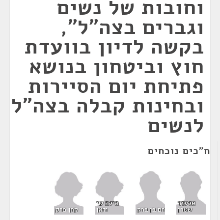
וחובות של נשים
וגברים בצה"ל",
בקשה לדיון בוועדת
חוץ וביטחון בנושא
פתיחת יום הסיירות
ובחינות קבלה בצה"ל
לנשים
ח"כים נוכחים
הילה שי
אלעזר
וזאן
קרן ברק
שטרן
רם בן ברק