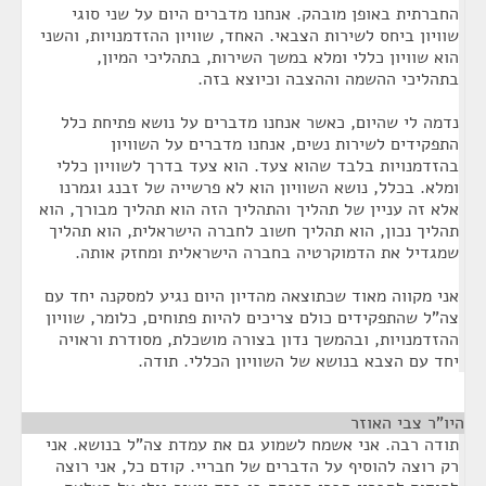
החברתית באופן מובהק. אנחנו מדברים היום על שני סוגי
שוויון ביחס לשירות הצבאי. האחד, שוויון ההזדמנויות, והשני
הוא שוויון כללי ומלא במשך השירות, בתהליכי המיון,
בתהליכי ההשמה וההצבה וכיוצא בזה.
נדמה לי שהיום, כאשר אנחנו מדברים על נושא פתיחת כלל
התפקידים לשירות נשים, אנחנו מדברים על השוויון
בהזדמנויות בלבד שהוא צעד. הוא צעד בדרך לשוויון כללי
ומלא. בכלל, נושא השוויון הוא לא פרשייה של זבנג וגמרנו
אלא זה עניין של תהליך והתהליך הזה הוא תהליך מבורך, הוא
תהליך נכון, הוא תהליך חשוב לחברה הישראלית, הוא תהליך
שמגדיל את הדמוקרטיה בחברה הישראלית ומחזק אותה.
אני מקווה מאוד שכתוצאה מהדיון היום נגיע למסקנה יחד עם
צה"ל שהתפקידים כולם צריכים להיות פתוחים, כלומר, שוויון
ההזדמנויות, ובהמשך נדון בצורה מושכלת, מסודרת וראויה
יחד עם הצבא בנושא של השוויון הכללי. תודה.
היו"ר צבי האוזר
¶
תודה רבה. אני אשמח לשמוע גם את עמדת צה"ל בנושא. אני
רק רוצה להוסיף על הדברים של חבריי. קודם כל, אני רוצה