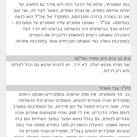
כמו שאמרתי, עלות על הדבר הזה ויש צורך גם לחשוב על
עלות עודפת כספית, ארגונית ואחרת, כאשר לצד זה, אני שם
את זה בצורה ברורה ומובהקת, התפקיד של צה"ל הוא לנצח
במלחמה. צה"ל – ואנחנו סומכים עליו וסומכים על המערכת –
יוודא שרף הביצועים ורף ההצלחה בביצוע לא יורד לצד
העובדה שאנחנו רוצים להתאמץ ולהנכיח את השוויון
במערכות האלה כפי שאנחנו מנכיחים אותו במערכות אחרות.
נרם בן ברק (יש עתיד-תל"ם)
¶
אני מניח שהוא יעלה. לא ירד. יש להניח שהוא גם יכול לעלות
ולא רק לרדת.
היו"ר צבי האוזר
¶
כן. חד משמעית. אין ספק שראינו בתפקידים ואנחנו רואים
תפקידים שהיו סגורים לנשים, השתלבו נשים ורף ההצלחה
עלה. אתה דיברת למשל על יום סיירות, על השתלבות במערך
לוחם ואלה הדברים. אין לי ספק שהיו מקצועות אחרים שהיו
סגורים לנשים, גם בגלל נושא הפער במשך השירות וגם בזה
נעשה מאמץ. הוועדה הזאת רק לפני כחודש פתחה עוד כמה
עשרות תפקידים לנשים בצה"ל, תפקידים שהיו סגורים עד