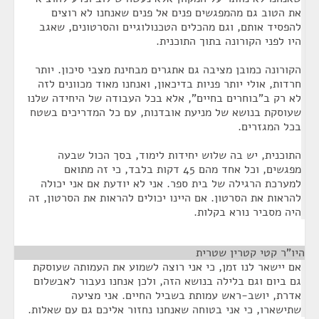
את הטוב גם מהמפגשים פנים אל פנים שאנחנו לא רוצים
להפסיד אותם, וגם מהכלים הטכנולוגיים והסרטונים, שאגב
היו לפני הקורונה בתוך התוכנית.
הקורונה כמובן מציבה גם אתגרים מבחינת מצבי סיכון. יותר
חרדות, אולי יותר פניות בדיכאון, ואנחנו מאוד מכוונים לזה
לא רק ב"בוחרים בחיים", אלא בכל העבודה של היחידה שלנו
שעוסקת בנושא של מניעת אובדנות, עם כל המדריכים בשטח
בכל המגזרים.
התוכנית, יש בה שלוש יחידות לימוד, בסך הכול שבעה
מפגשים, וכל אחד מהם 45 דקות בלבד, כי זה מתואם
למערכת הרגילה של בית ספר. אני לא יודעת אם אני יכולה
להראות את הסרטון. אם היינו יכולים להראות את הסרטון, זה
היה מסביר נורא בקלות.
היו"ר קטי קטרין שטרית
¶
אם יישאר לנו זמן, כי אני רוצה לשמוע את העמותה שעוסקת
גם ביום וגם בלילה בנושא הזה, ולכן אנחנו נעבור לאבשלום
אדרת, יושב-ראש עמותת בשביל החיים. אני מציעה
שתישארו, כי אני בטוחה שאנחנו נחזור אליכם גם עם שאלות.