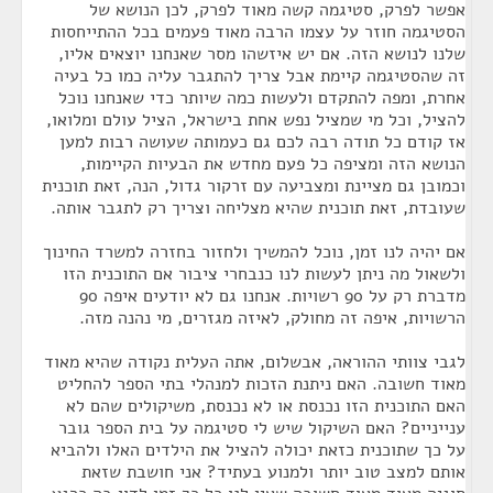
אפשר לפרק, סטיגמה קשה מאוד לפרק, לכן הנושא של
הסטיגמה חוזר על עצמו הרבה מאוד פעמים בכל ההתייחסות
שלנו לנושא הזה. אם יש איזשהו מסר שאנחנו יוצאים אליו,
זה שהסטיגמה קיימת אבל צריך להתגבר עליה כמו כל בעיה
אחרת, ומפה להתקדם ולעשות כמה שיותר כדי שאנחנו נוכל
להציל, וכל מי שמציל נפש אחת בישראל, הציל עולם ומלואו,
אז קודם כל תודה רבה לכם גם כעמותה שעושה רבות למען
הנושא הזה ומציפה כל פעם מחדש את הבעיות הקיימות,
וכמובן גם מציינת ומצביעה עם זרקור גדול, הנה, זאת תוכנית
שעובדת, זאת תוכנית שהיא מצליחה וצריך רק לתגבר אותה.
אם יהיה לנו זמן, נוכל להמשיך ולחזור בחזרה למשרד החינוך
ולשאול מה ניתן לעשות לנו כנבחרי ציבור אם התוכנית הזו
מדברת רק על 90 רשויות. אנחנו גם לא יודעים איפה 90
הרשויות, איפה זה מחולק, לאיזה מגזרים, מי נהנה מזה.
לגבי צוותי ההוראה, אבשלום, אתה העלית נקודה שהיא מאוד
מאוד חשובה. האם ניתנת הזכות למנהלי בתי הספר להחליט
האם התוכנית הזו נכנסת או לא נכנסת, משיקולים שהם לא
ענייניים? האם השיקול שיש לי סטיגמה על בית הספר גובר
על כך שתוכנית כזאת יכולה להציל את הילדים האלו ולהביא
אותם למצב טוב יותר ולמנוע בעתיד? אני חושבת שזאת