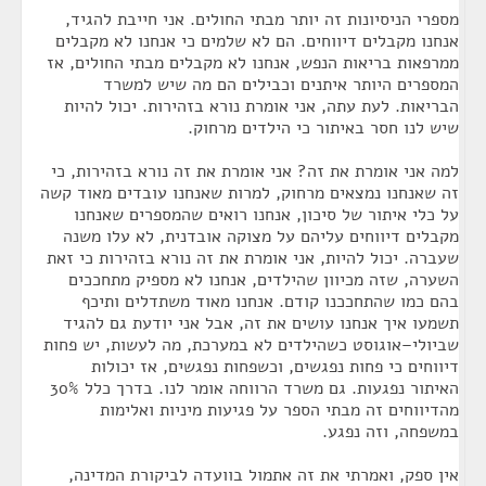
מספרי הניסיונות זה יותר מבתי החולים. אני חייבת להגיד,
אנחנו מקבלים דיווחים. הם לא שלמים כי אנחנו לא מקבלים
ממרפאות בריאות הנפש, אנחנו לא מקבלים מבתי החולים, אז
המספרים היותר איתנים וכבילים הם מה שיש למשרד
הבריאות. לעת עתה, אני אומרת נורא בזהירות. יכול להיות
שיש לנו חסר באיתור כי הילדים מרחוק.
למה אני אומרת את זה? אני אומרת את זה נורא בזהירות, כי
זה שאנחנו נמצאים מרחוק, למרות שאנחנו עובדים מאוד קשה
על כלי איתור של סיכון, אנחנו רואים שהמספרים שאנחנו
מקבלים דיווחים עליהם על מצוקה אובדנית, לא עלו משנה
שעברה. יכול להיות, אני אומרת את זה נורא בזהירות כי זאת
השערה, שזה מכיוון שהילדים, אנחנו לא מספיק מתחככים
בהם כמו שהתחככנו קודם. אנחנו מאוד משתדלים ותיכף
תשמעו איך אנחנו עושים את זה, אבל אני יודעת גם להגיד
שביולי–אוגוסט כשהילדים לא במערכת, מה לעשות, יש פחות
דיווחים כי פחות נפגשים, וכשפחות נפגשים, אז יכולות
האיתור נפגעות. גם משרד הרווחה אומר לנו. בדרך כלל 30%
מהדיווחים זה מבתי הספר על פגיעות מיניות ואלימות
במשפחה, וזה נפגע.
אין ספק, ואמרתי את זה אתמול בוועדה לביקורת המדינה,