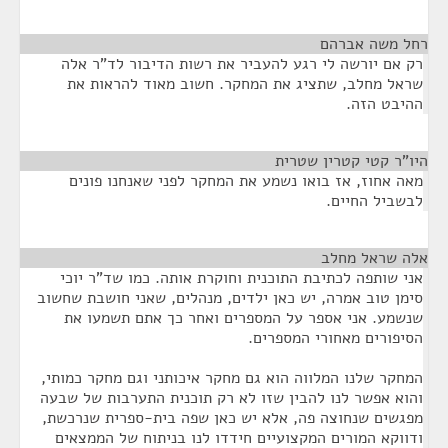
רחל משה אברהם
¶
רק אם יורשה לי רגע להעביר את רשות הדיבור לד"ר אלה
שראל מחלב, שתציג את המחקר. חשוב מאוד להראות את
ההיבט הזה.
היו"ר קטי קטרין שטרית
¶
מאה אחוז, אז בואו נשמע את המחקר לפני שאנחנו פונים
לבשביל החיים.
אלה שראל מחלב
¶
אני שותפה לכתיבת התוכנית וחוקרת אותה. כמו שד"ר יוכי
סימן טוב אמרה, יש כאן ילדים, מנהלים, שאני חושבת שחשוב
שנשמע. אני אספר על המספרים ואחר כך אתם תשמעו את
הסיפורים מאחורי המספרים.
המחקר שלנו המלווה הוא גם מחקר איכותני וגם מחקר כמותי,
והוא אפשר לנו להבין שזו לא רק תוכנית התערבות של שבעה
מפגשים שנחוצה פה, אלא יש כאן שפה בית-ספרית שנרכשת,
ודווקא המורים המקצועיים חידדו לנו בניתוח של הממצאים