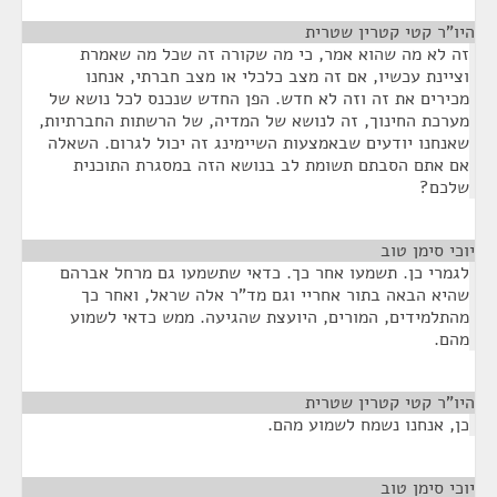
היו"ר קטי קטרין שטרית
¶
זה לא מה שהוא אמר, כי מה שקורה זה שכל מה שאמרת
וציינת עכשיו, אם זה מצב כלכלי או מצב חברתי, אנחנו
מכירים את זה וזה לא חדש. הפן החדש שנכנס לכל נושא של
מערכת החינוך, זה לנושא של המדיה, של הרשתות החברתיות,
שאנחנו יודעים שבאמצעות השיימינג זה יכול לגרום. השאלה
אם אתם הסבתם תשומת לב בנושא הזה במסגרת התוכנית
שלכם?
יוכי סימן טוב
¶
לגמרי כן. תשמעו אחר כך. כדאי שתשמעו גם מרחל אברהם
שהיא הבאה בתור אחריי וגם מד"ר אלה שראל, ואחר כך
מהתלמידים, המורים, היועצת שהגיעה. ממש כדאי לשמוע
מהם.
היו"ר קטי קטרין שטרית
¶
כן, אנחנו נשמח לשמוע מהם.
יוכי סימן טוב
¶