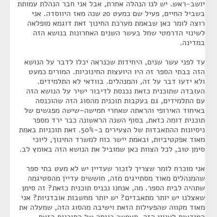
יושב-ראש. יש לנו הנהלה אחרת, אבל אני חבר הנהלת עמותת
בשביל החיים, פעיל שם כמעט 20 שנה מאז היווסדה. אני
רוצה לומר כאן שבאמת מערכת החינוך זאת דוגמא מופלאה
לשינוי הדרמטי שחל בעשר השנים האחרונות בנושא הזה
במדינה.
עד לפני עשר שנים, היחידות שכנראה יכלו לדבר על הנושא
הזה בבתי הספר זה היו היועצות החינוכיות. המורים כמעט
ולא ידעו דבר על זה, והמנהלים. בוודאי לא התלמידים.
העובדה שתוכנית כזאת נכנסת לדיבור ישיר על הנושא הזה
עם התלמידים, גם בעקבות תוכנית מהסוג הזה שהוכנסה
באיחוד האירופי והראתה שאחרי חמישה–שישה מפגשים של
תוכנית דומה כזאת, בסוף השנה הראשונה כבר ירד מספר
ניסיונות ההתאבדות של הצעירים ב-50%. זאת תוכניות באמת
מאוד אפקטיביות, ובאמת יישר כוח למשרד החינוך, ליוכי
סימן טוב, לכל הצוות כאן שמוביל את הנושא הזה באומץ לב.
אני מוכרח לומר שצריך לזכור שעדיין יש לא מעט בתי ספר
שהמנהלים מאוד מסתייגים מזה, חוששים עדיין מהסטיגמה
שתהיה לבית הספר. מה, אנחנו נכניס תוכנית כזאת? זה סימן
שאצלנו יש יותר מתאבדים? יש יותר מחשבות אובדניות? אני
מאוד מקווה שהפעילות הזאת וישיבה מהסוג הזה, שמעלה את