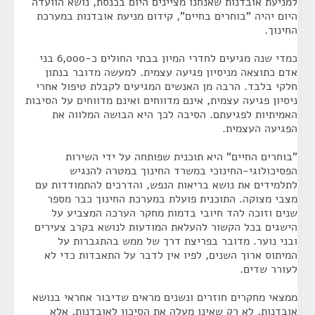
למניעת אובדנות שאנחנו מציינים היום בכנסת, נושא הוועדה
היום יהיה "בוחרים בחיים", קידום מניעת אובדנות במערכת
החינוך.
כמדי שנה מגיעים לחדרי המיון בבתי החולים כ-6,000 בני
אדם כתוצאה מניסיון פגיעה עצמית. למעשה מדובר בנתון
חלקי בלבד. הרבה מן האנשים המגיעים לקבלת טיפול אחרי
ניסיון פגיעה עצמית, אינם מדווחים ואינם מדווחים על הסיבות
האמיתיות לפגיעתם. הסיבה לכך היא הבושה המלווה את
הפגיעה העצמית.
"בוחרים החיים" היא תוכנית שפותחה על ידי השירות
הפסיכולוגי-החינוכי במשרד החינוך במטרה להנגיש
לתלמידים את נושא בריאות הנפש, והדרכים להתמודדות עם
מצבי מצוקה. התוכנית פועלת במערכת החינוך כבר מספר
שנים וזוכה להד חיובי בדמות מחקר הערכה המצביע על
הישגים בכל הקשור להעלאת המודעות לנושא בקרב צעירים
ובני נוער. מדובר בפריצת דרך של ממש בהתגברות על
המיתוס ארוך השנים, לפיו אין לדבר על התאבדות כדי לא
לעורר שדים.
ממצאי מחקרים חוזרים ונשנים מראים שדיבור אחראי בנושא
אובדנות, לא רק שאינו מעלה את הסיכון לאובדנות, אלא