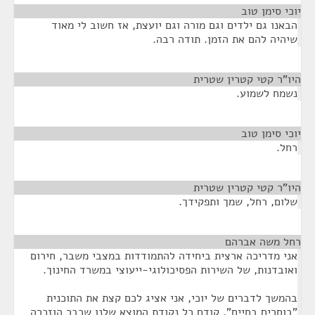
יוכי סימן טוב
¶
הבאנו גם ילדים וגם מורה וגם יועצת, אז חשוב לי מאוד
שיהיה להם את הזמן. תודה רבה.
היו"ר קטי קטרין שטרית
¶
נשמח לשמוע.
יוכי סימן טוב
¶
רחל.
היו"ר קטי קטרין שטרית
¶
שלום, רחל, שמך ותפקידך.
רחל משה אברהם
¶
אני מדריכה ארצית ביחידה להתמודדות במצבי משבר, חירום
ואובדנות, של השירות הפסיכולוגי-ייעוצי במשרד החינוך.
בהמשך לדברים של יוכי, אני אציג לכם קצת את התוכנית
"בוחרים בחיים". קודם כל נקודת המוצא שלנו שכבר הוזכרה