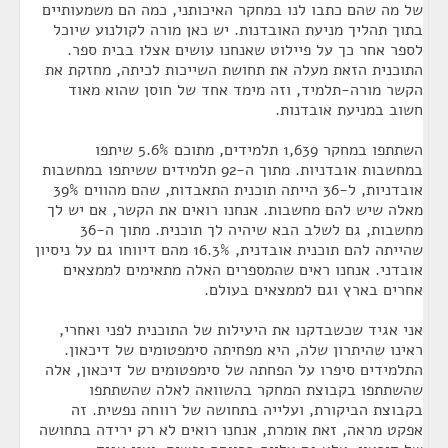
של מה שהם כתבו לנו במחקר האיכותני, כמה הם משמעותיים
בתוך תהליך מניעת האובדנות. יש כאן מורה לקולנוע שיוכל
לספר אחר כך על פיילוט שאנחנו עושים אצלו בבית ספר.
התוכנית הזאת מעלה את תחושת השייכות לכיתה, מחזקת את
הקשר מורה-תלמיד, וזה מימד אחד של חוסן שהוא מאוד
חשוב במניעת אובדנות.
השתתפו במחקר 1,639 תלמידים, מתוכם 5.6% שיתפו
במחשבות אובדניות. מתוך ה-92 תלמידים ששיתפו במחשבות
אובדניות, ל-36 הייתה תוכנית התאבדות, שהם מהווים 39%
מאלה שיש להם מחשבות. אנחנו רואים את הקשר, אם יש לך
מחשבות, גם לשלב הבא שיהיה לך תוכנית. מתוך ה-36
שהייתה להם תוכנית אובדנית, 16.3% מהם דיווחו גם על ניסיון
אובדני. אנחנו ראים שהמספרים האלה מתאימים לממצאים
אחרים בארץ וגם לממצאים בעולם.
אני אגיד שכשבדקנו את היעילות של התוכנית לפני ואחרי,
ראינו שהיתרון שלה, היא מפחיתה סימפטומים של דיכאון.
התלמידים סיפרו על הפחתה של סימפטומים של דיכאון, אלה
שהשתתפו בקבוצת המחקר בהשוואה לאלה שהשתתפו
בקבוצת הביקורת, ועלייה בתחושה של רווחה נפשית. זה
אפקט מראה, זאת אומרת, אנחנו רואים לא רק ירידה בתחושה