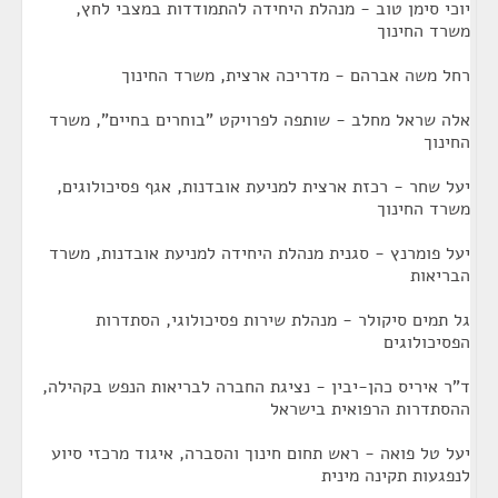
יוכי סימן טוב - מנהלת היחידה להתמודדות במצבי לחץ,
משרד החינוך
רחל משה אברהם - מדריכה ארצית, משרד החינוך
אלה שראל מחלב - שותפה לפרויקט "בוחרים בחיים", משרד
החינוך
יעל שחר - רכזת ארצית למניעת אובדנות, אגף פסיכולוגים,
משרד החינוך
יעל פומרנץ - סגנית מנהלת היחידה למניעת אובדנות, משרד
הבריאות
גל תמים סיקולר - מנהלת שירות פסיכולוגי, הסתדרות
הפסיכולוגים
ד"ר איריס כהן-יבין - נציגת החברה לבריאות הנפש בקהילה,
ההסתדרות הרפואית בישראל
יעל טל פואה - ראש תחום חינוך והסברה, איגוד מרכזי סיוע
לנפגעות תקינה מינית