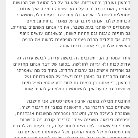
דיכאון ואובדן והתאבדות, אלא גם על כל המנעד של הרגשות
והחיים, ואנחנו מדברים על רגעי שמחה בחיים, איך אנחנו
מתחילים לשים לב אליהם ולראות שזה בעצם חלק ממשאבי
הכוחות שלנו. אנחנו מדברים על מאגרי כוחות פנימיים
שעומדים לרשותנו בעת משבר, את מי אנחנו משתפים בחוויות,
גם חוויות טובות וגם חוויות קשות, וכשאנחנו עושים מיפוי
כזה, אז הילדים הרבה פעמים מופתעים לראות את המפה
האישית שלהם, כי אנחנו בונים אותה.
אחד המסרים הכי חשובים זה בקשת עזרה. לבקש עזרה זה
עדות לכוח ולא עדות לחולשה. בסופו של דבר אנחנו מחזקים
גם אחריות אישית וגם ערבות הדדית. בתוך כל מה שאמרתי
אנחנו מדברים גם באופן יזום וישיר על התאבדויות ועל
דיכאון, כי אנחנו כן רוצים גם לתת ידע שהוא מציל חיים
ושחשוב גם לדעת איך להשתמש בו ולא רק להכיר אותו.
התוכנית מכילה בתוכה ארבע אסטרטגיות, אני חושבת
ששתיים כבר הוזכרו פה. הראשונה כמובן זה דיבור ישיר,
שמוכחת כיעילה היום, וחשובה ומפחיתה מחשבות אובדניות,
מפחיתה דיכאון. השנייה שיוכי הזכירה קודם, זה הכשרות
שומרי סף שאנחנו לא רוצים לוותר עליה, כי בעצם זה להגביר
את המסוגלות של צוותי החינוך ושל הצוותים המנהליים גם