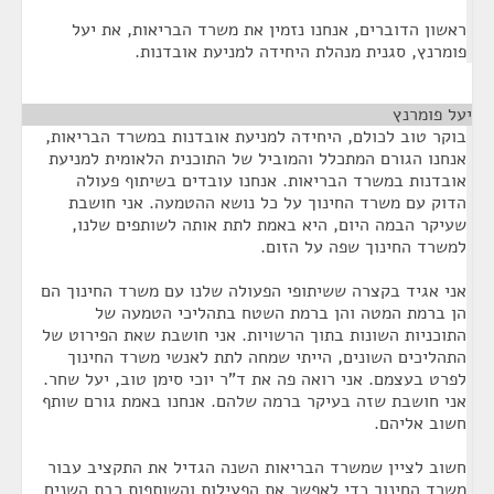
ראשון הדוברים, אנחנו נזמין את משרד הבריאות, את יעל
פומרנץ, סגנית מנהלת היחידה למניעת אובדנות.
יעל פומרנץ
¶
בוקר טוב לכולם, היחידה למניעת אובדנות במשרד הבריאות,
אנחנו הגורם המתכלל והמוביל של התוכנית הלאומית למניעת
אובדנות במשרד הבריאות. אנחנו עובדים בשיתוף פעולה
הדוק עם משרד החינוך על כל נושא ההטמעה. אני חושבת
שעיקר הבמה היום, היא באמת לתת אותה לשותפים שלנו,
למשרד החינוך שפה על הזום.
אני אגיד בקצרה ששיתופי הפעולה שלנו עם משרד החינוך הם
הן ברמת המטה והן ברמת השטח בתהליכי הטמעה של
התוכניות השונות בתוך הרשויות. אני חושבת שאת הפירוט של
התהליכים השונים, הייתי שמחה לתת לאנשי משרד החינוך
לפרט בעצמם. אני רואה פה את ד"ר יוכי סימן טוב, יעל שחר.
אני חושבת שזה בעיקר ברמה שלהם. אנחנו באמת גורם שותף
חשוב אליהם.
חשוב לציין שמשרד הבריאות השנה הגדיל את התקציב עבור
משרד החינוך כדי לאפשר את הפעילות והשותפות רבת השנים