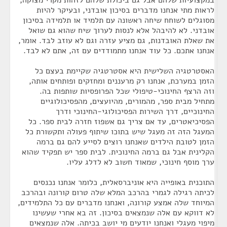
במקצועיות שלהם אבל גם ביכולת שלהם לזהות מקרי מצוקה,
לראות מתי אנחנו מדברים בסיכון אובדני, ובעיקר להיות
מסוגלים לשוחח שיחה ראשונה עם תלמיד או תלמידה בסיכון
אובדני. לא להיבהל אלא לנסות לערוך שיח שהוא גם שואל
את שאלת האובדנות, גם מציע עזרה וגם לא עוזב לבד. אומר,
אנחנו אתכם. כל עוד אנחנו מתמודדים עם זה, אתם לא לבד.
האסטרטגיה השלישית היא אסטרטגיה שקיימת בעצם כל
הזמן במערכת, אנחנו רק מרעננים ומחזקים ופותחים אותה,
וזה הרצף החינוכי-טיפולי שכל הפרופסיות שותפות בה.
מתחיל מבית ספר, מהמורים, מהיועצים, מהפסיכולוגיים
החינוכיים, דרך השירות הפסיכולוגי-החינוכי ודרך
הפסיכיאטרים, עד אם צריך גם אשפוז חזרה לבית ספר. כל
המעגל הזה זה מעגל שיש בתוכו שיתוף פעולה ותקשורת כל
הזמן לטובת הילדים שאנחנו רוצים לסייע להם גם ברמה
הקלינית אבל גם ברמה החינוכית. לבית ספר יש תפקיד שהוא
ערך מוסף חינוכי, שמאוד חשוב לא לדלג עליו.
התוכנית באופייה היא אוניברסאלית, כלומר אנחנו נכנסים
לכיתה רגילה לגמרי בהרכב המלא שלה טרום קורונה ובהרכב
המיוחד שלה אמצע קורונה, ואנחנו מדברים עם כל התלמידים,
לא דווקא עם אלה שנמצאים בסיכון. זה בא אחרי שעשינו
מיפוי מעגלי ואנחנו יודעים מי יושב בכיתה. אלה שנמצאים