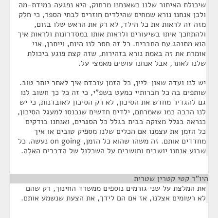
שיכולת האיתור שלנו כשאנחנו מרחוק, היא נפגעה במידת-מה
ולכן אנחנו נורא שמחים שהילדים חוזרים לבתי הספר, כי חלק
מזה זה לראות את כל הילד, לא רק את הראש שלו בזום,
ולהתחכך איתו בשיעורים ולראות אותו במסדרונות ולראות איך
הוא מתנהג עם החברים. כל זה חסר לנו היום, וייתכן, אני
אומרת את זה באמת נורא בזהירות, שזה קצת פוגע ביכולת
שלנו לאתר, אבל אנחנו עושים מאמצי על.
יש לנו ועדה שאון-ליין, כל הזמן עובדת איך לאתר יותר טוב.
שותפים בה כל חברותיי כמעט בשפ"י, כי זה כל כך חשוב לנו
גם להגדיר מחדש את הסיכון, לא רק הסיכון לאובדנות, כי יש
לנו הרבה כמו שאמרתם, ילדים חדשים שנכנסו למעגל הסיכון,
כנראה בגלל מצוקה בבית בגלל כל הסגרים, ואנחנו בודקים
כל הזמן את עצמנו אם הכלים שלנו מספיק טובים או איך
מחדדים אותם. זה משהו שהוא כל הזמן, on going נעשה. כל
שבוע אנחנו יושבים וחושבים על השכלול של הדברים האלה.
היו"ר קטי קטרין שטרית
¶
את המלצת על שני גורמים נוספים ממשרד החינוך, רק שהם
לא רשומים אצלנו, אז אם הם לידך, את הצעת שנשמע אותם.