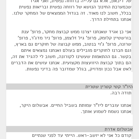
של דיכאון, אלא גם עלייה ברווחה נפשית, ואני אגיד
שכמערכת החינוך הנושא של רווחה נפשית ובריאות נפשית
בכלל, חשוב לנו מאוד. זה בגדול הממצאים של המחקר שלנו.
אנחנו בתחילת הדרך.
אני כן אגיד שאנחנו יצרנו ממש קבוצת מחקר, פרופ' ענת
בורשטיין קלומק, פרופ' גיל זלצמן, פרופ' ניר מדג'ר, פרופ'
שרונה, פרופ' ג'וי בנטוב, ממש קבוצה של חוקרים גם בארץ,
וגם חברנו לחוקרים מובילים בעולם ואנחנו נמצאים איתם
בקשר. גם ההתאמות שעשינו לקורונה, חשוב לי להגיד את זה,
הם בתוך קבוצת היוועצות מקצועית. אנחנו עושים את הדברים
לאט אבל נכון ומדויק, בגלל שמדובר פה בדיני נפשות.
היו"ר קטי קטרין שטרית
¶
תודה רבה.
אנחנו עוברים ליו"ר עמותת בשביל החיים. אבשלום היקר,
אנחנו נשמח לשמוע אותך.
אבשלום אדרת
¶
קודם כל אני לא יושב-ראש. הייתי עד לפני שנתיים