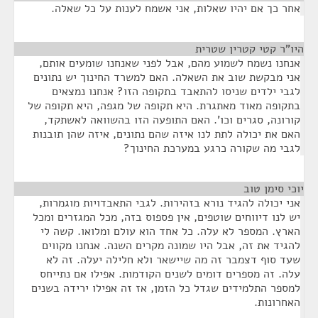
אחר כך אם יהיו שאלות, אני אשמח לענות על כל שאלה.
היו"ר קטי קטרין שטרית
¶
אנחנו נשמח לשמוע מהם, אבל לפני שאנחנו שומעים אותם,
אני מבקשת שוב את השאלה. האם למשרד החינוך יש נתונים
לגבי ילדים שניסו להתאבד בתקופה הזו? אנחנו נמצאים
בתקופה מאוד מאתגרת. היא תקופה של מגפה, היא תקופה של
קורונה, סגרים וכו'. האם התופעה הזו בהשוואה לאשתקד,
האם את יכולה לתת לנו איזה שהם נתונים, איזה שהן תובנות
לגבי מה שקורה כרגע במערכת החינוך?
יוכי סימן טוב
¶
אני יכולה להגיד נורא בזהירות. לגבי התאבדויות מוגמרות,
יש לנו דיווחים שוטפים, אין פספוס בזה, מכל המגזרים ומכל
הארץ. המספר לא עלה. כל אחד הוא עולם ומלואו. קשה לי
להגיד את זה, אבל היו שמונה מקרים השנה. אנחנו מקווים
שעד סוף דצמבר זה מה שיישאר ולא חלילה יעלה. זה לא
עלה. זה מספרים דומים לשנים הקודמות. אפילו אם נתייחס
למספר התלמידים שגדל כל הזמן, אז זה אפילו ירידה בשנים
האחרונות.