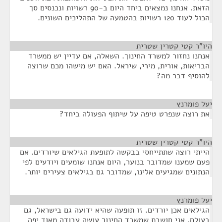
הזאת. אנחנו נמצאים ביחד היום ב-90 רשויות ונכנסים סך
הכול לעוד 120 רשויות בהטמעה של התהליכים השונים.
היו"ר קטי קטרין שטרית
¶
אנחנו נחזור למשרד החינוך. השאלה, אם עדיין יש ממשרד
הבריאות, אורית, מירי, שיראל. האם יש מישהו מכם שרוצה
להוסיף דבר מה?
יעל פומרנץ
¶
את רוצה שנפרט טיפה על שיתוף הפעולה ביחד?
היו"ר קטי קטרין שטרית
¶
הייתי רוצה שתתייחסי בבקשה לתופעת הגילאים שיורדים. אם
פעם שמענו שמדובר בנוער, היום אנחנו שומעים ויודעים לפי
הנתונים שמגיעים אלינו, שמדובר גם בגילאים צעירים יותר.
יעל פומרנץ
¶
הגילאים אכן יורדים. זו תופעה שהיא ידועה גם בישראל, גם
בעולם. אני חושבת שמשרד החינוך עושה עבודה מאוד יפה