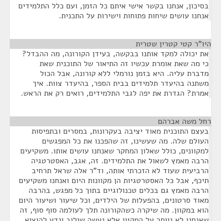
בסיכון, אנחנו בקשר אישי איתם כל הזמן, ועם כלל התלמידים
אנחנו עושים שיחות פתוחות וישירות על התכנית.
היו"ר קטי קטרין שטרית
¶
את יכולה למקד אותנו בבקשה, בעידן הקורונה, מה ההבדל?
כי מה שאת אומרת עכשיו זה התיאור של התוכנית שאת
מדברת עליה. היא בזמן נורמלי ללא קורונה, אבל הכול
משתנה בהיעדר תלמידים בבית הספר, בהיעדר צוות. איך
אמרת? הגדרת את יפה לגבי התלמידים, רואים רק את הראש.
רחל משה אברהם
¶
בעצם התוכנית מאוד יציבה בעקרונות, במסרים ובתפיסות
העולם שלה. מה שעשינו, זה שהפכנו את כל המפגשים
למקוונים, כולל שאלון המחקר שאנחנו עושים אותו. משקיעים
הרבה מאמץ לשאול את התלמידים. זה, אגב, האסטרטגיה
הרביעית שעוד לא הזכרתי אותה, וד"ר אלה שראל תרחיב
תיכף, אבל כל האסטרטגיות הן מקוונות היום ואנחנו משקיעים
הרבה מאמץ גם בכלים טכנולוגיים בתוך כל מפגש, בהרבה
מאוד סרטונים, בהפעלות של הילדים, וכל שיעור ושיעור היום
הוא במקוון. מה שיקרה כשהקורונה תלך לעולמה סוף סוף, זה
שאנחנו לא נוותר על המקוון אלא נעשה שילוב ונדע להוציא