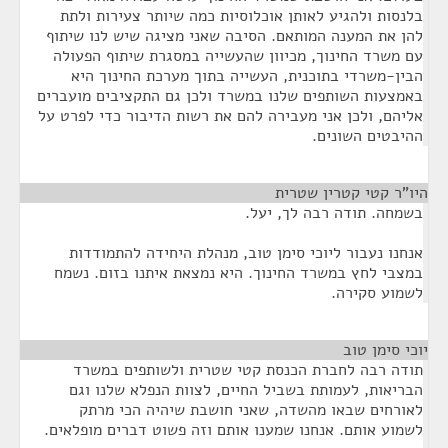
בלנסות ולהגיע לאותן אוכלוסיות כמה שיותר צעירות ולתת
להן את המענה המותאם. הסיבה שאני מציגה שיש לנו שיתוף
עם משרד החינוך, מכיוון שהעשייה במסגרת שיתוף הפעולה
הבין-משרדי בתוכנית, העשייה בתוך מערכת החינוך היא
באמצעות השותפים שלנו במשרד ולכן גם התקציבים מועברים
אליהם, ולכן אני מעבירה להם את רשות הדיבור כדי לפרט על
ההיבטים השונים.
היו"ר קטי קטרין שטרית
¶
בשמחה. תודה רבה לך, יעל.
אנחנו נעבור ליוכי סימן טוב, מנהלת היחידה להתמודדות
במצבי לחץ במשרד החינוך. היא נמצאת איתנו בזום. נשמח
לשמוע סקירה.
יוכי סימן טוב
¶
תודה רבה לחברת הכנסת קטי שטרית ולשותפים במשרד
הבריאות, לעמותת בשביל החיים, לצוות הנפלא שלנו וגם
לאורחים שבאו מהשדה, שאני חושבת שיהיה הכי מרתק
לשמוע אותם. אנחנו שמענו אותם וזה פשוט דברים מופלאים.