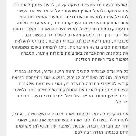
מאפשר לצעירים שחשים מצוקה קשה, לדעת שניתן להתמודד
עם המצוקה ולהקל באופן משמעותי על הכאב שלהם העשוי
להוביל אותם למחשבות אובדניות. תופעת ההתאבדות היא
אחת התופעות האנושיות העתיקות ביותר, והיא עדיין מלווה
בדעות קדומות כמו למשל, מי שרוצה להתאבד, יתאבד בסופו
של דבר ואין דרך למנוע מהאדם לשלוח יד בנפשו. ובכן
מכובדיי, ניתן ורצוי שכולנו, נבחרי הציבור, נתגייס להעלאת
המודעות סביב נושא האובדנות. ניתן להפחית באופן משמעותי
את ניסיונות ההתאבדות באמצעות פעולות איתור, הסברה
וטיפול מצד רשויות המדינה.
כל חיי אדם שנצליח להציל יהווה הישג אדיר, ועלינו, נבחרי
הציבור, מוטלת האחריות לטיפול בנושא. אני מתייחסת ביראת
קודש לתפקידי כחברה בוועדה זו, ואני משוכנעת שלטובת
הצלת חיים ניתן להניח את המחלוקות הפוליטיות בצד ולשלב
ידיים למען חוסנם הנפשי של כלל ילדים ובני נוער במדינת
ישראל.
אני מבקשת להזמין כל אחד ואחד מכם שהנושא חשוב בעיניו,
לקחת חלק בשדולה לבריאות הנפש ומניעת אובדנות, שאני
יחד עם חברתי, חברת הכנסת לשעבר עידית סילמן מקיימים
היום בכנסת. תודה רבה לכם.