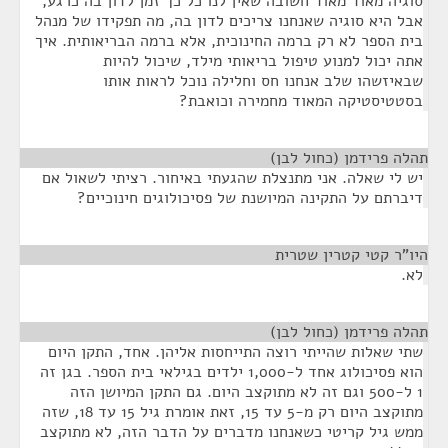
סוגיה מאוד מאוד חשובה שאין לנו כל כך זמן לדון בה כרגע,
אבל היא סוגיה שאנחנו צריכים לדון בה, מה תפקידו של מנהל
בית הספר לא רק ברמה החינוכית, אלא ברמה הבריאותית. איך
אתה יכול למנוע טיפול בריאותי מילד, שיכול להיות
שבאיזשהו שלב אנחנו חס וחלילה נוכל לראות אותו
בסטטיסטיקה המאוד מחמירה וכואבת?
תהלה פרידמן (כחול לבן)
¶
יש לי שאלה. אני מתנצלת שהגעתי באיחור. רציתי לשאול אם
דיברתם על התקינה המיושנת של פסיכולוגים חינוכיים?
היו"ר קטי קטרין שטרית
¶
לא.
תהלה פרידמן (כחול לבן)
¶
שתי שאלות שהייתי רוצה התייחסות אליהן. אחד, התקן היום
הוא פסיכולוג אחד ל-1,000 ילדים בגילאי בית הספר. בגן זה
1 ל-500 וגם זה לא מתוקצב היום. גם התקן המיושן הזה
מתוקצב היום רק מ-5 עד 15, זאת אומרת גיל 15 עד 18, שזה
ממש גיל קריטי כשאנחנו מדברים על הדבר הזה, לא מתוקצב