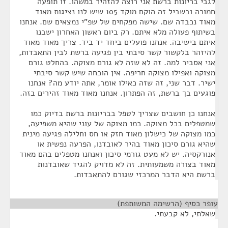
לגבי בריונות ברשת אני רוצה להזהיר במשהו. זו תופעה
חמורה ובשביל זה הוקם מוקד 105 שיש לנו נציגות מאוד
מאוד נכבדה שם. שישה מפקחים של שפ"י נמצאים שם. אנחנו
בשיתוף פעולה מלא איתם. רק ביום ראשון האחרון ישבנו
איתם בישיבה. אנחנו פועלים ביחד יד ביד. צריך מאוד מאוד
להיזהר בלקשור קשר סיבתי בין פגיעה ברשת לבין התאבדות,
אני אסביר למה. זה לא שזה לא גורם מצוקה. בהחלט גורם
מצוקה ואפילו מצוקה חריפה. אין הוכחה שיש קשר סיבתי
ישיר. דבר שני, זה שזה כאילו אומר, אתה יודע מה? אנחנו
פוגעים בך ברשת, זה הפתרון. אנחנו מאוד מאוד זהירים בזה.
אנחנו כן חושבים שצריך לטפל בבריונות ברשת בדיוק כמו
שמטפלים בכל מצוקה. כמו מצוקה של עוני שהיא משפיעה,
כמו מצוקה של כישלון מאוד חזק או חס וחלילה פגיעה מינית
שהיא גורם סיכון מאוד בהיר לאובדנו, הפרעה נפשית או
אנורקסיה. יש לא מעט גורמי סיכון ואנחנו מטפלים בהם מאוד
מאוד בצורה משמעותית. זה לא מדויק להגיד שאובדנות
ברשת היא הדבר המרכזי שגורם להתאבדות.
עופר כסיף (הרשימה המשותפת)
¶
שאלתי, לא קבעתי.