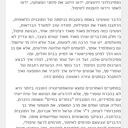
הפסיכולוגי ויועצים, ידעו היטב את סימני המצוקה, ידעו
לאתר וידעו להפנות לטיפול.
הדבר שעשינו באמת בעקבות כניסתה של התוכנית הלאומית,
הרחבנו מאוד את הפעילות, ותודה שוב למשרד הבריאות,
ועשינו כמה פעולות מאוד מאוד רציניות: אחד, הנגשת טיפול,
כי חלק מהדברים שהיו מאוד מאוד קשים בעבר, הם עדיין לא
מושלמים. יש עוד הרבה מה לעשות, אבל שלא היה מי שיטפל.
גם כשתלמיד אותר, לפעמים לקח שלושה חודשים, אלא אם כן
הוא הלך למיון פסיכיאטרי או למיון בבית חולים, ופה
פסיכולוגים שלנו, ועל זה יעל שחר תרחיב, למדו איך לבצע
הערכות סיכון וטיפול. דבר נוסף היה הכשרות רחבות של
שומרי סף, של אנשים שיידעו איך להכיר את התופעה ואיך
להתנהל כנותנים עזרה ראשונה בתחום הזה.
במחקרים האחרונים נמצא שהאסטרטגיה הטובה ביותר היא
לא בהכרח שומרי סף, אלא להדגיש את הנושא של שיח ישיר
עם תלמידים, וזו התוכנית "בוחרים בחיים" שאותה הזכרת,
ועליה אנחנו שמים את מרב המאמץ. את תשמעי אחר כך
מחברותיי לצוות, ד"ר אלה שראל ורחל אברהם, על התוכנית
בהרחבה, ובעיקר מהאנשים בשטח שמיישמים אותה. אלו
הדברים שבעצם תורמים לאיתור, תורמים לרצף טיפולי,