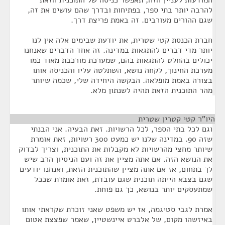
המודעות לעניין הזה, תאפשר כניסה של התוכנית הזאת
להרבה יותר בתי ספר, בפתיחות ובדרך שהם עושים את זה,
שגם ההורים מעורבים. זה באמת פריצת דרך.
חברת הכנסת קטי שטרית, את יודעת שבימים אלה אין לנו
יותר מדי דברים להתגאות במדינה. זה אחד הדברים שאנחנו
יכולים בהחלט להתגאות בהם, שמערכת מורכבת מאוד כמו
מערכת החינוך, לקחה נושא, השתלטה עליו והכניסה אותו
בצורה באמת מופלאה. הבקשה היחידה שלי, שכמה שיותר
מהר התוכנית הזאת תהיה לשנתון מלא.
היו"ר קטי קטרין שטרית
¶
וגם לכל בתי הספר, לכל הרשויות. זאת הבעיה. אני הבנתי
שזה 90. במדינה שלנו יש כמעט 300 רשויות, זאת אומרת
שיותר מחצי מהרשויות לא מקבלות את התוכנית, וצריך לבדוק
את הנושא הזה. אם אתה מציין את זה ועם הניסיון הרב שיש
לך בתחום, אז אם אתה מציין שהתוכנית הזאת, ואנחנו יודעים
שגם בצבא הייתה תוכנית שגם עובדת, זאת אומרת שככל
שמתעסקים יותר בנושא, כך גם פוחת.
אמרת לגבי סטיגמה, אז יש משפט שאני זוכרת שקראתי אותו
באיזשהו מקום, של אלברט איינשטיין, שאמר שפצצת אטום