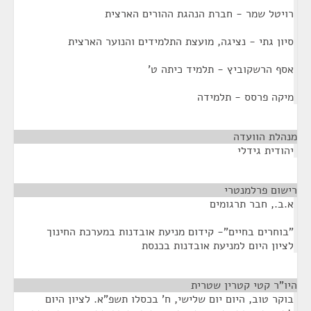
רויטל שמר - חברת הנהגת ההורים הארצית
סיון גתי - נציגה, מועצת התלמידים והנוער הארצית
אסף הרשקוביץ - תלמיד כיתה ט'
מיקה פרסס - תלמידה
מנהלת הוועדה
¶
יהודית גידלי
רישום פרלמנטרי
¶
א.ב., חבר תרגומים
"בוחרים בחיים"- קידום מניעת אובדנות במערכת החינוך
לציון היום למניעת אובדנות בכנסת
היו"ר קטי קטרין שטרית
¶
בוקר טוב, היום יום שלישי, ח' בכסלו תשפ"א. לציון היום