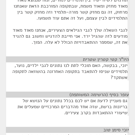
תורמים לשיח ישיר בין תלמידים למורים, ומה שנמצא מאוד
מאוד מחזק ומאוד משמח, שבתקופה המורכבת הזאת שאנחנו
מרחוק, זה גם מחזק קשר מורה-תלמיד וזה מחזק קשר בין
התלמידים לבין עצמם, ועל זה אתם עוד תשמעו.
לגבי השאלה שלך לגבי הגילאים הצעירים, אנחנו מאוד מאוד
מודעים לזה שהגיל ירד. אני חייבת להדגיש וחשוב גם להגיד
את זה, שמספר ההתאבדויות הכולל לא עלה. הפוך.
היו"ר קטי קטרין שטרית
¶
יוכי, בבקשה, האם תוכלי לתת לנו נתונים לגבי ילדים, נוער,
תלמידים שניסו להתאבד בתקופה האחרונה בהשוואה לתקופה
אשתקד?
עופר כסיף (הרשימה המשותפת)
¶
גם מעניין לדעת אם יש לכם בכלל נתונים על הנושא של
בריונות ברשת, שזה אחד מהדברים המרכזיים שמעלים את
שיעורי ההתאבדות בקרב צעירים.
יוכי סימן טוב
¶