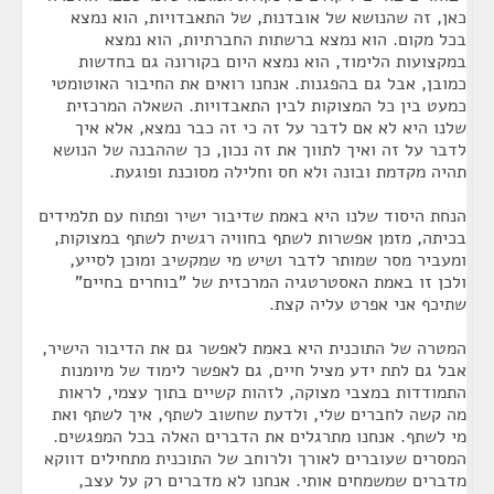
כאן, זה שהנושא של אובדנות, של התאבדויות, הוא נמצא
בכל מקום. הוא נמצא ברשתות החברתיות, הוא נמצא
במקצועות הלימוד, הוא נמצא היום בקורונה גם בחדשות
כמובן, אבל גם בהפגנות. אנחנו רואים את החיבור האוטומטי
כמעט בין כל המצוקות לבין התאבדויות. השאלה המרכזית
שלנו היא לא אם לדבר על זה כי זה כבר נמצא, אלא איך
לדבר על זה ואיך לתווך את זה נכון, כך שההבנה של הנושא
תהיה מקדמת ובונה ולא חס וחלילה מסוכנת ופוגעת.
הנחת היסוד שלנו היא באמת שדיבור ישיר ופתוח עם תלמידים
בכיתה, מזמן אפשרות לשתף בחוויה רגשית לשתף במצוקות,
ומעביר מסר שמותר לדבר ושיש מי שמקשיב ומוכן לסייע,
ולכן זו באמת האסטרטגיה המרכזית של "בוחרים בחיים"
שתיכף אני אפרט עליה קצת.
המטרה של התוכנית היא באמת לאפשר גם את הדיבור הישיר,
אבל גם לתת ידע מציל חיים, גם לאפשר לימוד של מיומנות
התמודדות במצבי מצוקה, לזהות קשיים בתוך עצמי, לראות
מה קשה לחברים שלי, ולדעת שחשוב לשתף, איך לשתף ואת
מי לשתף. אנחנו מתרגלים את הדברים האלה בכל המפגשים.
המסרים שעוברים לאורך ולרוחב של התוכנית מתחילים דווקא
מדברים שמשמחים אותי. אנחנו לא מדברים רק על עצב,