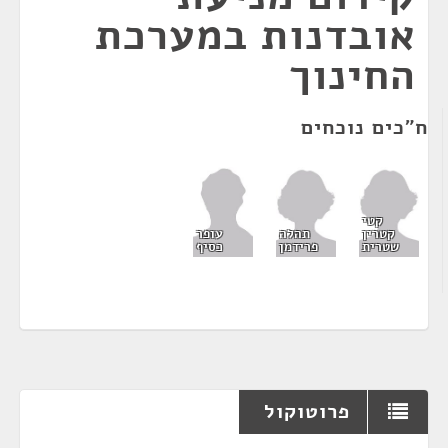
אובדנות במערכת
החינוך
ח"כים נוכחים
קטי
קטרין
תהלה
עופר
שטרית
פרידמן
כסיף
פרוטוקול
¶