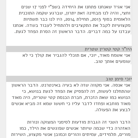
אני אגיד שאנחנו פתחנו את היחידה בשפ"י לפני 17 שנים
וחצי, והיה לנו מבחינה זאת יתרון, שברגע שקמה התוכנית
הלאומית בסוף 2013, תחילת 2014, היו לנו כבר תשתיות
מקצועיות לקבל את התקציבים ולהתחיל לעבוד בשדה. אנחנו
עבדנו על כמה דברים. הדבר הראשון זה הסרת הפחד לגעת.
היו"ר קטי קטרין שטרית
¶
אני אשמח מאוד, יוכי, אם תוכלי להגביר את קולך כי לא
שומעים אותך טוב.
יוכי סימן טוב
¶
אני אנסה. אני מקווה שזה לא בעיה באינטרנט. הדבר הראשון
שהתחלנו לעשות, זה להפסיק את הפחד לגעת בנושא, כי
הנושא כמו שאת הזכרת, חברת הכנסת קטי שטרית, היה מאוד
מאוד מוחבא ופחדו לדבר עליו כי חששו שמא זה מביא אנשים
לבצע את הפעולה.
הדבר השני זה הגברת מודעות לסימני המצוקה ונורות
האזהרה כדי שכמה שיותר אנשים שפוגשים את הילד, כמו
מורים, תלמידים, עמיתים והורים וכמובן אנשי מקצוע, השירות