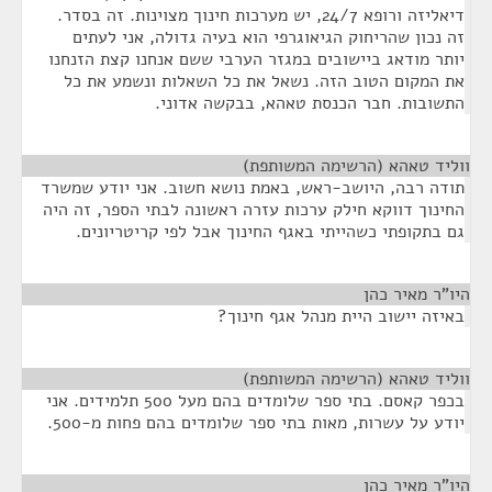
דיאליזה ורופא 24/7, יש מערכות חינוך מצוינות. זה בסדר.
זה נכון שהריחוק הגיאוגרפי הוא בעיה גדולה, אני לעתים
יותר מודאג ביישובים במגזר הערבי ששם אנחנו קצת הזנחנו
את המקום הטוב הזה. נשאל את כל השאלות ונשמע את כל
התשובות. חבר הכנסת טאהא, בבקשה אדוני.
ווליד טאהא (הרשימה המשותפת)
¶
תודה רבה, היושב-ראש, באמת נושא חשוב. אני יודע שמשרד
החינוך דווקא חילק ערכות עזרה ראשונה לבתי הספר, זה היה
גם בתקופתי כשהייתי באגף החינוך אבל לפי קריטריונים.
היו"ר מאיר כהן
¶
באיזה יישוב היית מנהל אגף חינוך?
ווליד טאהא (הרשימה המשותפת)
¶
בכפר קאסם. בתי ספר שלומדים בהם מעל 500 תלמידים. אני
יודע על עשרות, מאות בתי ספר שלומדים בהם פחות מ-500.
היו"ר מאיר כהן
¶