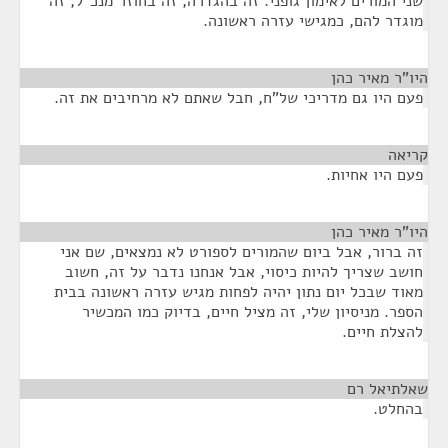
שני המורים לאימון גופני. זה בהגדרה, זה בחוזר מנכ"ל, זה
מוגדר להם, כמגישי עזרה ראשונה.
היו"ר מאיר כהן
¶
פעם היו גם מדריכי של"ח, חבל שאתם לא מרחיבים את זה.
קריאה
¶
פעם היו אחיות.
היו"ר מאיר כהן
¶
זה ברור, אבל ביום שהמורים לספורט לא נמצאים, שם אני
חושב שצריך להיות כיסוי, אבל אנחנו נדבר על זה, חשוב
מאוד שבכל יום נתון יהיה לפחות מגיש עזרה ראשונה בבית
הספר. מניסיון שלי, זה מציל חיים, בדיוק כמו המכשיר
להצלת חיים.
שאלתיאל רם
¶
בהחלט.