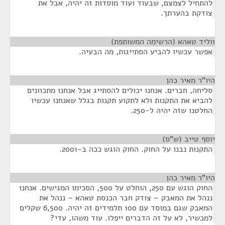
להתחיל לצמצם, שבעוד ועוד מוסדות זה יהיה, אבל את
צודקת בהערתך.
ווליד טאהא (הרשימה המשותפת)
¶
אפשר עכשיו להביע הסתייגות, מה הבעיה.
היו"ר מאיר כהן
¶
סליחה, חברים. אנחנו יכולים להסתייג אבל אנחנו מתכוונים
להביא את התקנות ולא לתקוע תקנות בגלל שאנחנו עכשיו
החלטנו שזה יהיה ל-250.
יוסף טייב (ש"ס)
¶
התקנות נבנו על החוק. החוק הוגש ככה ב-2001.
היו"ר מאיר כהן
¶
החוק הוגש עם 250, הוחלט על 500, הסכימו המגישים. אנחנו
ננהל את המאבק – צודק חבר הכנסת טאהא – ננהל את
המאבק שגם במוסד עם 100 תלמידים זה יהיה. 6,500 שקלים
למכשיר, לא על זה הדברים ייפלו. עוד משהו, עדי?