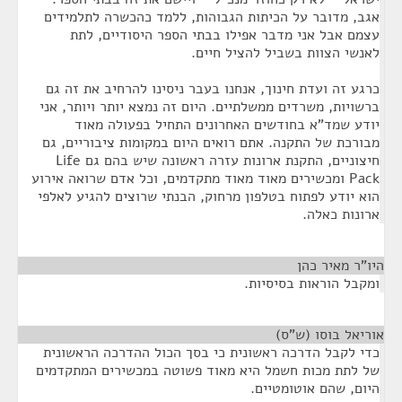
אגב, מדובר על הכיתות הגבוהות, ללמד כהכשרה לתלמידים
עצמם אבל אני מדבר אפילו בבתי הספר היסודיים, לתת
לאנשי הצוות בשביל להציל חיים.
כרגע זה ועדת חינוך, אנחנו בעבר ניסינו להרחיב את זה גם
ברשויות, משרדים ממשלתיים. היום זה נמצא יותר ויותר, אני
יודע שמד"א בחודשים האחרונים התחיל בפעולה מאוד
מבורכת של התקנה. אתם רואים היום במקומות ציבוריים, גם
חיצוניים, התקנת ארונות עזרה ראשונה שיש בהם גם Life
Pack ומכשירים מאוד מאוד מתקדמים, וכל אדם שרואה אירוע
הוא יודע לפתוח בטלפון מרחוק, הבנתי שרוצים להגיע לאלפי
ארונות כאלה.
היו"ר מאיר כהן
¶
ומקבל הוראות בסיסיות.
אוריאל בוסו (ש"ס)
¶
כדי לקבל הדרכה ראשונית כי בסך הכול ההדרכה הראשונית
של לתת מכות חשמל היא מאוד פשוטה במכשירים המתקדמים
היום, שהם אוטומטיים.