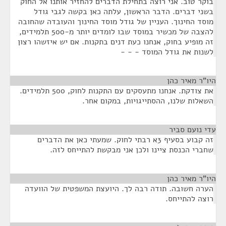
בוקר טוב. אני רוצה בתחילת הדברים להחזיר אותנו אל החוק
בשני דברים. הדבר הראשון, עלתה כאן בקשה לגבי גודל
מוסד החינוך. העניין של גודל מוסד החינוך והעובדה שהחובה
להצבה של מכשיר במוסד שבו לומדים יותר מ-500 תלמידים,
זה מופיע בחוק, אנחנו כעת דנים בתקנות. אם יש איזשהו רצון
לשנות את גודל המוסד - - -
היו"ר מאיר כהן
¶
את צודקת. אנחנו מתעסקים עם התקנות לחוק, 500 תלמידים.
השאלות שלנו, ההסתייגויות, במקום אחר.
עדי נועם סביר
¶
זה קבוע בסעיף 3א רבתי לחוק. שמעתי כאן את הדברים
שחברי הכנסת ציינו ולכן אני מבקשת להתייחס לזה.
היו"ר מאיר כהן
¶
הערה חשובה. תודה רבה לך. היועצת המשפטית של הוועדה
רוצה להתייחס.