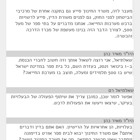
מעבר לזה, משרד החינוך סייע גם בתקנה אחרת של מרכיבי
הביטחון לפני החוק, גם לפנים משורת הדין, סייע לרשויות
ברכש מערכות החייאה. אנחנו מדברים על בתי ספר של מעל
500, לצורך הדבר הזה בנינו מעטפת של מכרז הדרכה
והכשרה.
היו"ר מאיר כהן
¶
שאלתיאל, אני רוצה לשאול אותך וזה חשוב לחברי הכנסת.
ב-1 בינואר 2021, בעזרת השם, כל בית ספר במדינת ישראל
שיש בו 500 תלמידים ומעלה, תוצב בו מערכת החייאה?
שאלתיאל רם
¶
אפשר לומר שכן, כמובן צריך את שיתוף הפעולה של הבעלויות
בעיקר, שיצאו ויעשו את הפעולות לרכש.
היו"ר מאיר כהן
¶
בעלויות, הן אחראיות על הרישיון. האם אתם בדין ודברים
איתם? אם משרד החינוך יבוא לבית ספר אורט בדימונה
ויסתבר שאין מכשיר החייאה, מה אז משרד החינוך יעשה?