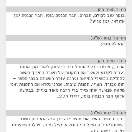
היו"ר מאיר כהן
¶
בוקר טוב לכולם, חברים. חבר הכנסת בוסו, חבר הכנסת ינון
אזולאי. ינון מגיע?
אוריאל בוסו (ש"ס)
¶
הוא לא מגיע.
היו"ר מאיר כהן
¶
אם כך, אנחנו נוכל להתחיל בסדר-היום, לאחר מכן אנחנו
נעבור לקרוא ולאשר את התקנות של משרד החינוך באשר
להחזקת מכשירי החייאה וערכת עזרה ראשונה בבתי הספר –
חוק מבורך, מצוין, תקנות טובות. אנחנו נקרא את התקנות ואני
מקווה שנאשר אותן מייד בלי הרבה מאוד בעיות. בבקשה,
אדוני חבר הכנסת בוסו, ידידי הטוב.
אוריאל בוסו (ש"ס)
¶
כבוד היושב-ראש, אני חושב שהדיון הזה הוא דיון חשוב.
כשאומרים דיון מציל חיים ונושא מציל חיים, יש לו משמעויות
בפרט בנושא הזה.