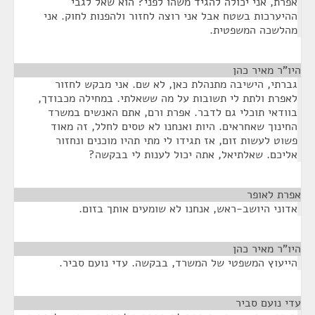
אפרת, אני יכולה להגיד משהו לפני? הוא שאל לגבי
ההיערכות בשטח אבל אני רוצה לחזור ולהפנות לחוק. אני
מהלשכה המשפטית.
היו"ר מאיר כהן
¶
גברתי, הישיבה מתנהלת כאן, לא שם. אני מבקש לחזור
לאפרת ולתת לי תשובות על מה ששאלתי. במחילה מכבודך,
בוודאי תוכלי גם לדבר. אפרת ורם, אתם האנשים במשרד
החינוך שאחראים. היות ואנחנו לא טסים לחלל, זה מאוד
פשוט לעשות זום, אז תגידו לי מתי תהיו מוכנים ונחזור
אליכם. שאלתיאל, אתה יכול לענות לי בבקשה?
אפרת לאופר
¶
אדוני היושב-ראש, אנחנו לא שומעים אותך בזום.
היו"ר מאיר כהן
¶
הייעוץ המשפטי של המשרד, בבקשה. עדי נועם סביר.
עדי נועם סביר
¶