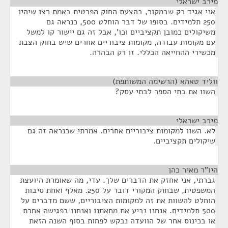
מירב ישראלי
¶
אני אגיד רק שבמקור, בהצעת החוק הפרטית באמת רצו שיהיו
250 תלמידים. בסופו של דבר הוחלט 500, כנראה גם
משיקולים כמובן תקציביים וכו', אבל זה גם יישור קו למשל
עם מקומות עבודה, מקומות ציבוריים אחרים שיש בחוק הצבת
מכשירי ההחייאה הכללי. זו רק הבהרה.
ווליד טאהא (הרשימה המשותפת)
¶
השוו את בתי הספר לבתי עסק?
מירב ישראלי
¶
לא. השוו למקומות ציבוריים אחרים. אמרתי שכנראה זה גם
שיקולים תקציביים.
היו"ר מאיר כהן
¶
גברתי, אני אחזק את הדברים שלך. עדי, מה שאומרת היועצת
המשפטית, שבחוק המקורי דובר על 250. מאלף ואחת סיבות
הוחלט להשוות את זה למקומות הציבוריים, ששם מדברים על
500 תלמידים. אנחנו נביע את מחאתנו ואנחנו בפגישה אחרת
או בכינוס אחר של הוועדה נבקש לפחות בסוף השנה הזאת