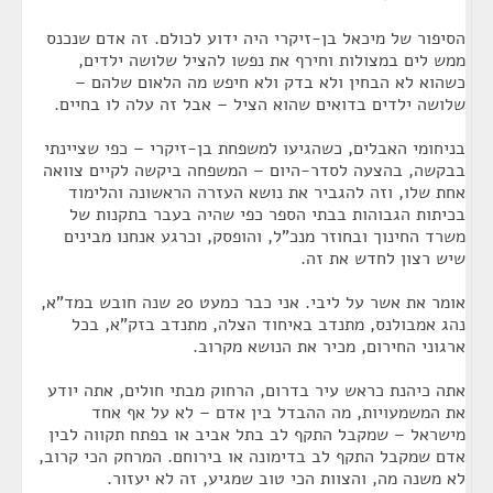
הסיפור של מיכאל בן-זיקרי היה ידוע לכולם. זה אדם שנכנס
ממש לים במצולות וחירף את נפשו להציל שלושה ילדים,
כשהוא לא הבחין ולא בדק ולא חיפש מה הלאום שלהם –
שלושה ילדים בדואים שהוא הציל – אבל זה עלה לו בחיים.
בניחומי האבלים, כשהגיעו למשפחת בן-זיקרי – כפי שציינתי
בבקשה, בהצעה לסדר-היום – המשפחה ביקשה לקיים צוואה
אחת שלו, וזה להגביר את נושא העזרה הראשונה והלימוד
בכיתות הגבוהות בבתי הספר כפי שהיה בעבר בתקנות של
משרד החינוך ובחוזר מנכ"ל, והופסק, וכרגע אנחנו מבינים
שיש רצון לחדש את זה.
אומר את אשר על ליבי. אני כבר כמעט 20 שנה חובש במד"א,
נהג אמבולנס, מתנדב באיחוד הצלה, מתנדב בזק"א, בכל
ארגוני החירום, מכיר את הנושא מקרוב.
אתה כיהנת כראש עיר בדרום, הרחוק מבתי חולים, אתה יודע
את המשמעויות, מה ההבדל בין אדם – לא על אף אחד
מישראל – שמקבל התקף לב בתל אביב או בפתח תקווה לבין
אדם שמקבל התקף לב בדימונה או בירוחם. המרחק הכי קרוב,
לא משנה מה, והצוות הכי טוב שמגיע, זה לא יעזור.