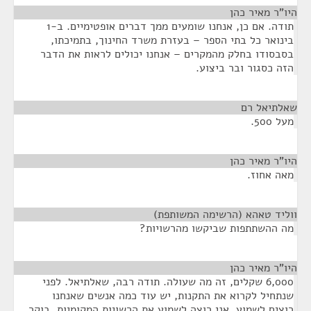
היו"ר מאיר כהן
¶
תודה. אם כן, אנחנו שומעים ממך דברים אופטימיים. ב-1
בינואר כל בתי הספר – בעזרת משרד החינוך, בתמיכתו,
בסבסודו בחלק מהמקרים – אנחנו יכולים לראות את הדבר
הזה כסגור ובר ביצוע.
שאלתיאל רם
¶
מעל 500.
היו"ר מאיר כהן
¶
מאה אחוז.
ווליד טאהא (הרשימה המשותפת)
¶
מה ההשתתפות שביקשו מהרשויות?
היו"ר מאיר כהן
¶
6,000 שקלים, זה מה שעולה. תודה רבה, שאלתיאל. לפני
שנתחיל לקרוא את התקנות, יש עוד כמה אנשים שאנחנו
רוצים לשמוע. אני רוצה לשמוע את הרשויות המקומיות. בוקר