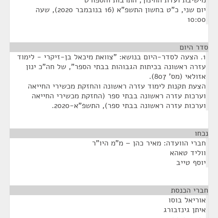
מישיבת ועדת החינוך, התרבות והספורט
יום שני, כ"ט בחשון התשפ"א (16 בנובמבר 2020), שעה
10:00
סדר היום
1. הצעה לסדר-היום בנושא: "צוואת מיכאל בן-זיקרי - לימוד
עזרה ראשונה בכיתות הגבוהות בבתי הספר", של חה"כ ינון
אזולאי (מס' 807).
הצעת תקנות לימוד עזרה ראשונה והחזקת מכשירי החייאה
וערכות עזרה ראשונה בבתי ספר (החזקת מכשירי החייאה
וערכות עזרה ראשונה בבתי ספר), התשפ"א-2020.
נכחו
¶
חברי הוועדה: מאיר כהן – מ"מ היו"ר
ווליד טאהא
יוסף טייב
חברי הכנסת
¶
אוריאל בוסו
איתן גינזבורג