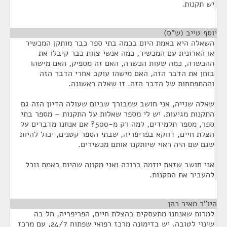
יש תקנות.
יוסף טייב (ש"ס)
¶
השאלה היא באמת היום בכמה בתי ספר כבר מותקן המכשיר
או הארונית עם המכשיר, כמה אנשי צוות כבר קיבלו את
ההכשרה, כמה שעות הכשרה, האם זה מספיק, האם מישהו
בוחן את הדבר הזה, האם מישהו עוקב אחרי הדבר הזה
וההתפתחות של הדבר הזה. זו שאלה ראשונה.
שאלה שנייה, אני חושב שמבורך שביום שעולה הדיון הזה גם
התקנות מגיעות. יש לי מספר שאלות על התקנות – מספר בתי
ספר, מספר תלמידים, למה רק מ-500? אם אנחנו מדברים על
הצלת חיים, דווקא בפריפריה, שבתי הספר קטנים, יכול להיות
שגם שם היה ראוי שיותקנו אותם מכשירים.
אני חושב שזאת יוזמה ברוכה ואני מקווה שהיום באמת נוכל
להעביר את התקנות.
היו"ר מאיר כהן
¶
למרות שאנחנו מתעסקים בהצלת חיים, הפריפריה, חל בה
שינוי לטובה. יש בדימונה מרכז רפואי שפתוח 24/7, עם מרכז