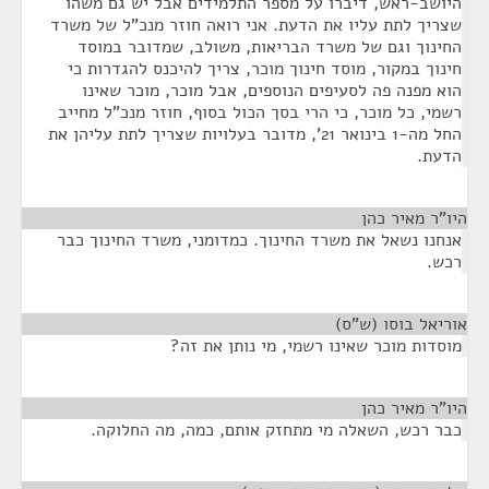
היושב-ראש, דיברו על מספר התלמידים אבל יש גם משהו
שצריך לתת עליו את הדעת. אני רואה חוזר מנכ"ל של משרד
החינוך וגם של משרד הבריאות, משולב, שמדובר במוסד
חינוך במקור, מוסד חינוך מוכר, צריך להיכנס להגדרות כי
הוא מפנה פה לסעיפים הנוספים, אבל מוכר, מוכר שאינו
רשמי, כל מוכר, כי הרי בסך הכול בסוף, חוזר מנכ"ל מחייב
החל מה-1 בינואר 21', מדובר בעלויות שצריך לתת עליהן את
הדעת.
היו"ר מאיר כהן
¶
אנחנו נשאל את משרד החינוך. כמדומני, משרד החינוך כבר
רכש.
אוריאל בוסו (ש"ס)
¶
מוסדות מוכר שאינו רשמי, מי נותן את זה?
היו"ר מאיר כהן
¶
כבר רכש, השאלה מי מתחזק אותם, כמה, מה החלוקה.