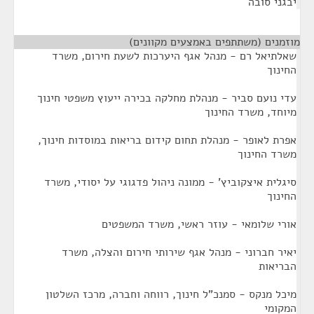
יבגני סובה
מוזמנים (משתתפים באמצעים מקוונים)
¶
שאלתיאל רם - מנהל אגף היערכות לשעת חירום, משרד
החינוך
עדי נועם סביר - מנהלת מחלקה בכירה ייעוץ משפטי חינוך
מיוחד, משרד החינוך
אפרת לאופר - מנהלת תחום קידום בריאות במוסדות חינוך,
משרד החינוך
סיגלית איצקוביץ' - ממונה ניהול פדגוגי על יסודי, משרד
החינוך
אורי שלומאי - עוזר ראשי, משרד המשפטים
יאיר חברוני - מנהל אגף שירותי חירום והצלה, משרד
הבריאות
מיכל מנקס - סמנכ"ל חינוך, רווחה וחברה, מרכז השלטון
המקומי