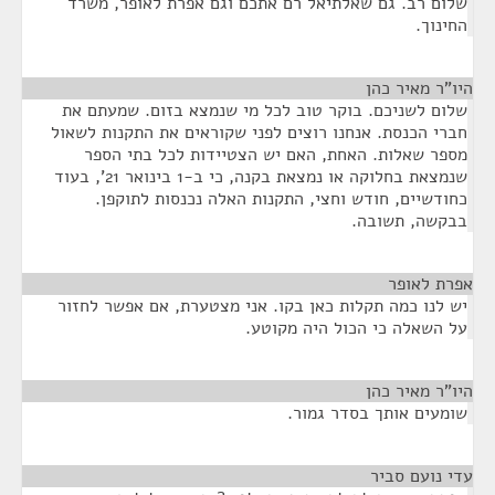
שלום רב. גם שאלתיאל רם אתכם וגם אפרת לאופר, משרד
החינוך.
היו"ר מאיר כהן
¶
שלום לשניכם. בוקר טוב לכל מי שנמצא בזום. שמעתם את
חברי הכנסת. אנחנו רוצים לפני שקוראים את התקנות לשאול
מספר שאלות. האחת, האם יש הצטיידות לכל בתי הספר
שנמצאת בחלוקה או נמצאת בקנה, כי ב-1 בינואר 21', בעוד
כחודשיים, חודש וחצי, התקנות האלה נכנסות לתוקפן.
בבקשה, תשובה.
אפרת לאופר
¶
יש לנו כמה תקלות כאן בקו. אני מצטערת, אם אפשר לחזור
על השאלה כי הכול היה מקוטע.
היו"ר מאיר כהן
¶
שומעים אותך בסדר גמור.
עדי נועם סביר
¶