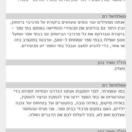
שאלתיאל רם
¶
אנחנו מפעילים שני גופים שעושים ביקורת על מרכיבי ביטחון,
ובין היתר גם בודקים את מכשירי ההחייאה באותם בתי ספר –
ביקורת שבודקת את כל מרכיבי הביטחון גם בבתי ספר שמעל
500 ואפילו בבתי ספר שמתחת ל-500, שרכשו בתקציב כזה
או אחר, כדי להגיע למצב שבכל בתי הספר יש מכשירים.
היו"ר מאיר כהן
¶
מצוין.
שאלתיאל רם
¶
כמו שאמרתי, לפני התקנות אנחנו הגדרנו הנחיות זמניות כדי
שהרשויות או בתי הספר ידעו איך להתקין וכיצד להתקין,
באיזה מיקום, באיזה גובה, בהקשרים של בטיחות של גובה
ילדים, האם במקום מרכזי בבית ספר. אני מניח שהחומר
אצלכם ואם לא, נוכל לשלוח לכם את הדברים האלה.
היו"ר מאיר כהן
¶