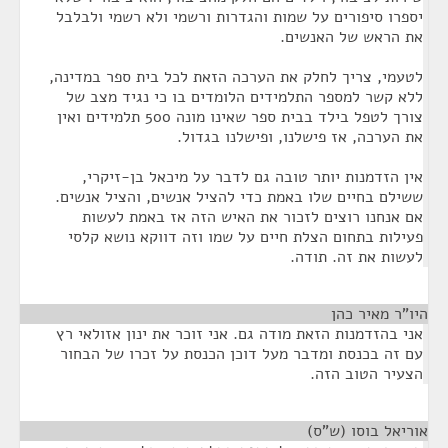
יספרו סיפורים על שמות והגדרות ורשמי ולא רשמי ולבלבל
את הראש של האנשים.
לטעמי, צריך לחלק את הערכה הזאת לכל בית ספר במדינה,
ללא קשר למספר התלמידים הלומדים בו כי נגיד מצב של
צורך לטפל בילד בבית ספר שאינו מונה 500 תלמידים ואין
את הערכה, אז פישלנו, ופישלנו בגדול.
אין הזדמנות יותר טובה גם לדבר על מיכאל בן-זיקרי,
ששילם בחיים שלו באמת כדי להציל אנשים, והציל אנשים.
אם אנחנו רוצים לזכור את האיש הזה אז באמת לעשות
פעילות בתחום הצלת חיים על שמו וזה דווקא נושא קלסי
לעשות את זה. תודה.
היו"ר מאיר כהן
¶
אני בהזדמנות הזאת מודה גם. אני זוכר את ינון אזולאי רץ
עם זה בכנסת ומדבר מעל דוכן הכנסת על זכרו של הבחור
הצעיר הטוב הזה.
אוריאל בוסו (ש"ס)
¶