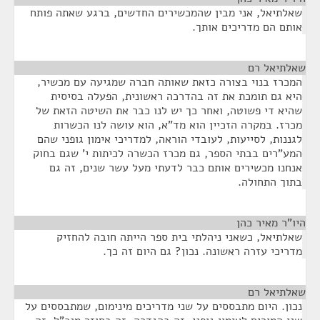
שאלתיאל, אני מבין שהמכשירים החדשים, ברגע שאתה פותח
אותם הם מדריכים אותך.
שאלתיאל רם
¶
המכרז בנוי בצורה כזאת שאותה חברה שמגיעה עם מכשיר,
היא גם תומכת את זה בהדרכה ראשונית, הפעלה בסיסית
שהיא די פשוטה, ואחר כך יש לנו כבר את השיטה הזאת של
מכרז. במקרה הזכיין הוא מד"א, הוא עושה לנו הכשרות
לגננות, לסייעות, לעובדי הוראה, למדריכי אימון גופני שהם
המע"רים בבתי הספר, גם מכרז הכשרה לכיתות י' שגם בחוק
אנחנו מכשירים אותם כבר לדעתי מעל עשר שנים, זה גם
בתוך התחולה.
היו"ר מאיר כהן
¶
שאלתיאל, כשאני ניהלתי בית ספר הייתה חובה להחזיק
מדריכי עזרה ראשונה. נכון? גם היום זה כך.
שאלתיאל רם
¶
נכון. היום מתבססים על שני מדריכים מינימום, שמתבססים על