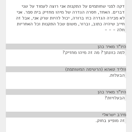
דקה לפני שחותמים על התקנות אני רוצה לעמוד על שני
דברים. האחד, חסרה הגדרה של מיהו מחזיק בית ספר. אני
לא מכירה הגדרה כזו ברורה, יכול להיות שרק אני, אבל זה
חייב שיהיה כתוב, וברור, משום שכל התקנות וכל האחריות
חלה - - -
היו"ר מאיר כהן
¶
למה כוונתך? מה זה מיהו מחזיק?
ווליד טאהא (הרשימה המשותפת)
¶
הבעלות.
היו"ר מאיר כהן
¶
הבעלויות?
מירב ישראלי
¶
זה מופיע בחוק.