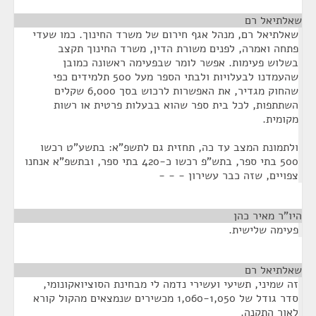
שאלתיאל רם
¶
שאלתיאל רם, מנהל אגף חירום של משרד החינוך. כמו שעדי
פתחה ואמרה, לפנים משורת הדין, משרד החינוך תקצב
בשלוש פעימות. אפשר לומר שבפעימה ראשונה כמובן
שהעמדנו לבעלויות ולבתי הספר מעל 500 תלמידים כפי
שהחוק מגדיר, את האפשרות לרכוש בסך 6,000 שקלים
השתתפות, לכל בית ספר שהוא בבעלות פרטית או רשות
מקומית.
ולתמונת המצב עד כה, תחזית גם לתשפ"א: בתשע"ט רכשו
500 בתי ספר, בתש"פ רכשו כ-420 בתי ספר, ובתשפ"א אנחנו
צפויים, שזה כבר עשירון - - -
היו"ר מאיר כהן
¶
פעימה שלישית.
שאלתיאל רם
¶
זה שמיני, תשיעי ועשירי נדמה לי מבחינת הסוציואקונומי,
סדר גודל של 1,060-1,050 מכשירים שנמצאים מהקול קורא
לאור התקנה.