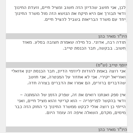
לכן, אני חושב שהדיון הזה חשוב ומציל חיים, וועדת החינוך
ודאי תבורך אם היא תיקח את הנושא הזה מול משרד החינוך
יחד עם משרד הבריאות בשביל להציל חיים.
היו"ר מאיר כהן
¶
תודה רבה, אדוני. כל מילה שאמרת חצובה בסלע. מאוד
חשוב. בבקשה, חבר הכנסת טייב.
יוסף טייב (ש"ס)
¶
אני רוצה באמת להודות ליוזמי הדיון, חבר הכנסת ינון אזואלי
ואוריאל יקירי. אני לא אחזור על המנטרה, אני חושב
שהדברים ברורים, הם אמרו את הדברים בצורה חדה.
אין ספק ואנחנו רואים את זה, שפרק הזמן של ההמתנה –
ודאי בהקשר לפריפריה – הוא קריטי והוא מציל חיים, ואני
הייתי כן רוצה אולי לבקש ממשרד החינוך כי החוק הזה כבר
מימים, מקדם, השאלה איפה זה עומד היום.
היו"ר מאיר כהן
¶