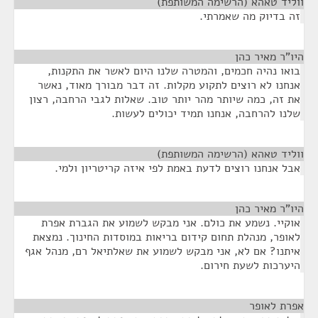
ווליד טאהא (הרשימה המשותפת)
¶
זה בדיוק מה שאמרתי.
היו"ר מאיר כהן
¶
בואו נהיה חכמים, והמטרה שלנו היום לאשר את התקנות,
אנחנו לא רוצים לתקוע מקלות. זה דבר מבורך מאוד, נאשר
את זה, כמה שיותר מהר יותר טוב. שאלות לגבי הרחבה, רצון
שלנו להרחבה, אנחנו תמיד יכולים לעשות.
ווליד טאהא (הרשימה המשותפת)
¶
אבל אנחנו רוצים לדעת באמת לפי איזה קריטריון ולמי.
היו"ר מאיר כהן
¶
אוקיי. נשמע את כולם. אני מבקש לשמוע את הגברת אפרת
לאופר, מנהלת תחום קידום בריאות במוסדות החינוך. נמצאת
איתנו? אם לא, אני מבקש לשמוע את שאלתיאל רם, מנהל אגף
היערכות לשעת חירום.
אפרת לאופר
¶