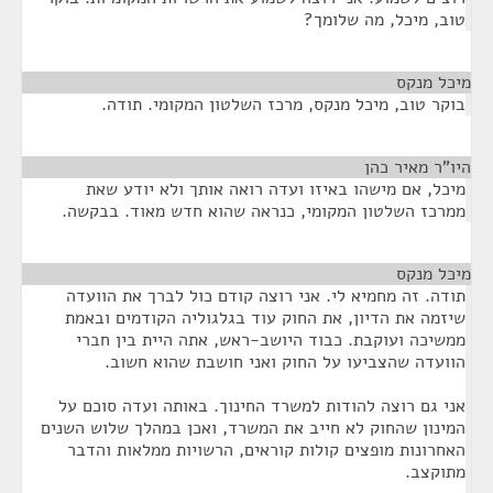
טוב, מיכל, מה שלומך?
מיכל מנקס
¶
בוקר טוב, מיכל מנקס, מרכז השלטון המקומי. תודה.
היו"ר מאיר כהן
¶
מיכל, אם מישהו באיזו ועדה רואה אותך ולא יודע שאת
ממרכז השלטון המקומי, כנראה שהוא חדש מאוד. בבקשה.
מיכל מנקס
¶
תודה. זה מחמיא לי. אני רוצה קודם כול לברך את הוועדה
שיזמה את הדיון, את החוק עוד בגלגוליה הקודמים ובאמת
ממשיכה ועוקבת. כבוד היושב-ראש, אתה היית בין חברי
הוועדה שהצביעו על החוק ואני חושבת שהוא חשוב.
אני גם רוצה להודות למשרד החינוך. באותה ועדה סוכם על
המינון שהחוק לא חייב את המשרד, ואכן במהלך שלוש השנים
האחרונות מופצים קולות קוראים, הרשויות ממלאות והדבר
מתוקצב.