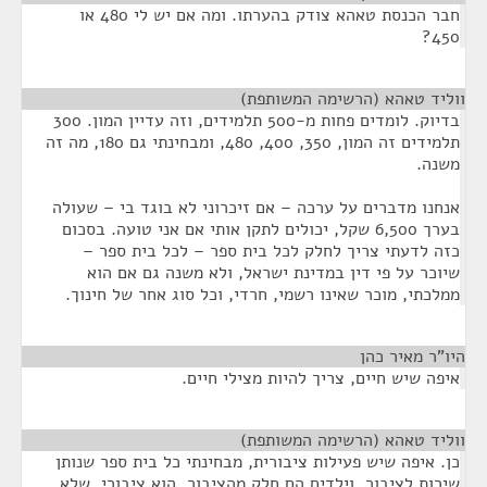
חבר הכנסת טאהא צודק בהערתו. ומה אם יש לי 480 או
450?
ווליד טאהא (הרשימה המשותפת)
¶
בדיוק. לומדים פחות מ-500 תלמידים, וזה עדיין המון. 300
תלמידים זה המון, 350, 400, 480, ומבחינתי גם 180, מה זה
משנה.
אנחנו מדברים על ערכה – אם זיכרוני לא בוגד בי – שעולה
בערך 6,500 שקל, יכולים לתקן אותי אם אני טועה. בסכום
כזה לדעתי צריך לחלק לכל בית ספר – לכל בית ספר –
שיוכר על פי דין במדינת ישראל, ולא משנה גם אם הוא
ממלכתי, מוכר שאינו רשמי, חרדי, וכל סוג אחר של חינוך.
היו"ר מאיר כהן
¶
איפה שיש חיים, צריך להיות מצילי חיים.
ווליד טאהא (הרשימה המשותפת)
¶
כן. איפה שיש פעילות ציבורית, מבחינתי כל בית ספר שנותן
שירות לציבור, וילדים הם חלק מהציבור, הוא ציבורי. שלא