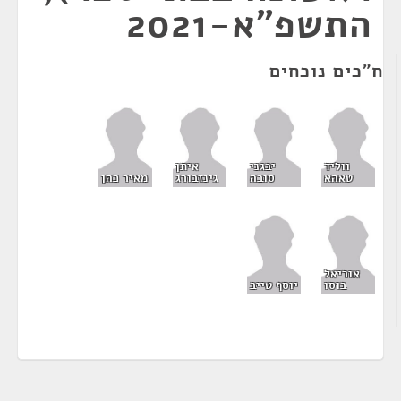
התשפ"א-2021
ח"כים נוכחים
ווליד
יבגני
איתן
טאהא
סובה
גינזבורג
מאיר כהן
אוריאל
בוסו
יוסף טייב