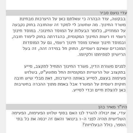
עדי נועם סביר
¶
בבקשה, עוד הבהרה כי שאלתם כאן על היערכות מבחינת
משרד החינוך. מה שחשוב לי למקד זה שהחובה בחוק נקבעה
על המחזיק, כלומר הבעלות על המוסד החינוכי. במוסד חינוך
רשמי זו רשות החינוך המקומית, כהגדרתה בחוק לימוד חובה,
ובמוסד חינוך שאינו מוסד חינוך רשמי, גם על המוסדות
המוכרים שאינם רשמיים, החוק חל במידה זהה, זה בעל
הרישיון לפתיחתו ולקיומו.
לפנים משורת הדין, משרד החינוך התחיל לתקצב, סייע
בתקצוב של הרשויות המקומיות החל מתשע"ט, בשלוש
פעימות בעצם, לסייע באותה היערכות, זאת מבלי שיש חובה
חוקית רשמית על המשרד אבל באמת מתוך ההכרה בחשיבות
כאן להצלת חיים וכדי לסייע.
היו"ר מאיר כהן
¶
עדי, את יכולה להגיד לנו האם בסוף שלוש הפעימות, הפעימה
השלישית תהיה לפני ה-1 בינואר והאם זה יכסה את כל בתי
הספר, כולל הבעלויות?