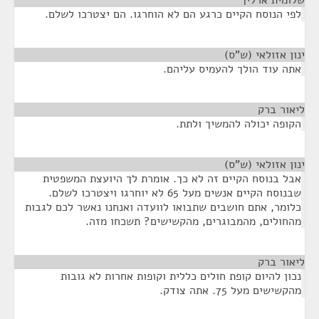
שלומית ארליך
¶
לפי הנוסח הקיים כרגע הם לא הוחרגו. הם יצטרכו לשלם.
ינון אזולאי (ש"ס)
¶
אתה עוד הולך להעמיס עליהם.
ליאור ברק
¶
הקופה יכולה להמשיך ולתת.
ינון אזולאי (ש"ס)
¶
אבל בנוסח הקיים זה לא כך. אומרת לך היועצת המשפטית
שבנוסח הקיים אנשים מעל 65 לא יוחרגו ויצטרכו לשלם.
כלומר, אתם חושבים שתבואו לוועדה ואנחנו נאשר לכם לגבות
מהחולים, מהמבוגרים, מהקשישים? תשכחו מזה.
ליאור ברק
¶
נכון להיום קופת חולים כללית וקופות אחרות לא גובות
מהקשישים מעל 75. אתה צודק.