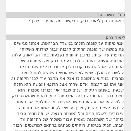
היו"ר משה גפני
¶
רואה חשבון ליאור ברק, בבקשה. מה התפקיד שלך?
ליאור ברק
¶
אגף פיקוח על קופות חולים במשרד הבריאות. אנחנו מגישים
פה בקשה של קופות החולים לגבות עבור שירותי משלוחי
תרופות עד הבית. כמובן תרופות נקבעות בסל הבריאות, עלות
התרופה עצמה. התחדד לנו, בעיקר בתקופה האחרונה של
הקורונה, אבל גם עוד קודם לכן אנחנו מבינים שזה הכיוון
שלשם זה הולך, שיש לא מעט אנשים שקשה להם לצאת
מהבית, בוודאי בתקופה זו אבל אני מדבר עוד לפני תקופה זו.
אני אתן גם דוגמה, אדם שהיה אצל הרופא ועכשיו הוא חולה
שפעת. בשנים רגילות, שנים שבהן אין לכולנו מסכות, הוא
יושב בחדר ההמתנה בבית המרקחת ויכול להיות שהוא מדביק
שלושה או ארבעה או חמישה אנשים. או לחילופין אדם אחר
שרוצה לצאת מהבית, צריך עכשיו לקחת אוטו או תחבורה
ציבורית ולשלם חניה וכל הטרחה הזאת. יש פה מחיר סביר
ביותר של השתתפות עצמית עבור משלוח של התרופה עד
הבית, הכול בפיקוח, רוקחים מכינים בהתאם למרשמים. הכול