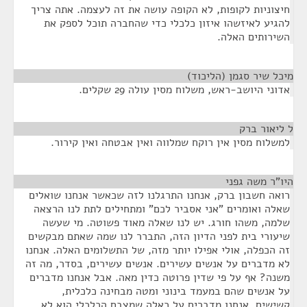
חיצוניות לקופות, לא הקופה עושה את זה לעצמה. אתה צריך
להגיע לאיזשהו איזון כלכלי כדי שהחברה תוכל לספק את
השירותים האלה.
מיכל שיר סגמן (הליכוד)
¶
אדוני היושב-ראש, משלוח מסין עולה 29 שקלים.
ל ליאור ברק
¶
למשלוח מסין אין רוקח שמלווה ואין אבטחה ואין קירור.
היו"ר משה גפני
¶
רואה חשבון ברק, אנחנו התרגלנו לזה שכאשר אנחנו שואלים
שאלה ואומרים "אני אסביר לכם" ומתחילים לתת לנו הרצאה
שלמה, משהו חורג. יש לנו שאלה מאוד פשוטה. מי שעשה
שיעורי בית לפני הדיון הזה, התברר לנו שמה שאתם מבקשים
זה הכפלה, אולי אפילו יותר מזה, של התשלומים האלה. אנחנו
לא מדברים על אנשים עשירים. אנשים עשירים, בסדר, מה זה
משנה? אף על פי שדין פרוטה כדין מאה. אבל אנחנו מדברים
על אנשים שהם במעמד בינוני ומטה מבחינה כלכלית,
קשישים, אנחנו מדברים על כאלה שמצבם הכלכלי הוא לא