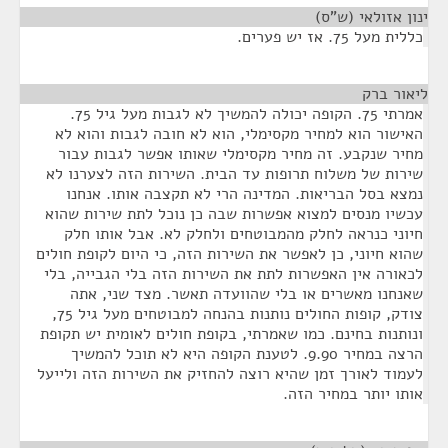
ינון אזולאי (ש"ס)
¶
כללית מעל 75. אז יש פערים.
ליאור ברק
¶
אמרתי 75. הקופה יכולה להמשיך לא לגבות מעל גיל 75.
האישור הוא למחיר מקסימלי, הוא לא חובה לגבות והוא לא
מחיר שנקבע. זה מחיר מקסימלי שאותו אפשר לגבות עבור
שירות של משלוח תרופות עד הבית. השירות הזה לצערנו לא
נמצא בסל הבריאות. המדינה הרי לא תקצבה אותו. אנחנו
עכשיו מנסים למצוא אפשרות שבה כן נוכל לתת שירות שהוא
חיוני כנראה לחלק מהמבוטחים ולחלק לא. אבל אותו חלק
שהוא חיוני, כן לאפשר את השירות הזה, כי היום לקופת חולים
לכאורה אין האפשרות לתת את השירות הזה בלי הגבייה, בלי
שאנחנו מאשרים או בלי שהוועדה תאשר. מצד שני, אתה
צודק, קופות החולים נותנות בהנחה למבוטחים מעל גיל 75,
ונותנות בחינם. כמו שאמרתי, בקופת חולים לאומית יש תקופת
הרצה במחיר 9.90. לטענת הקופה היא לא תוכל להמשיך
לעמוד לאורך זמן שהיא רוצה להחזיק את השירות הזה ולייעל
אותו יותר במחיר הזה.