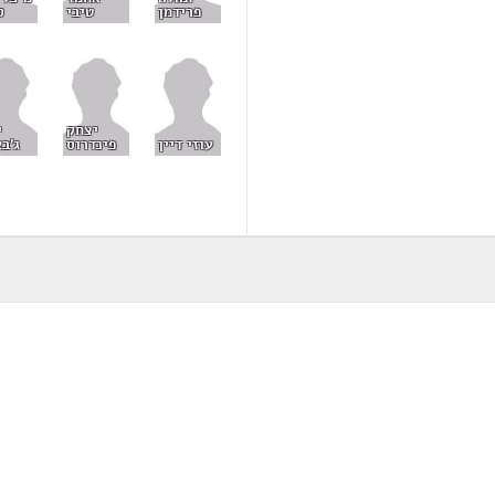
פרידמן
ס
טיבי
יצחק
י
עוזי דיין
פינדרוס
ג'בא