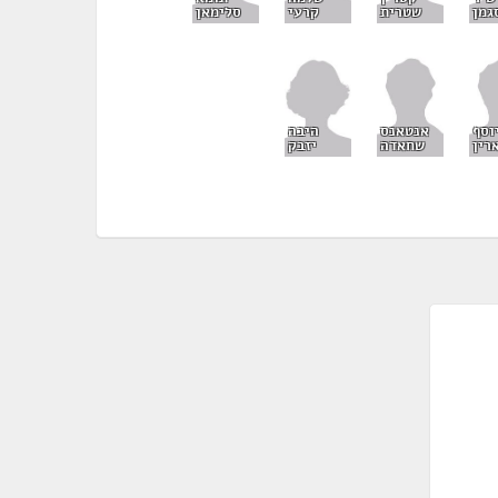
גמן
שטרית
סלימאן
קרעי
היבה
וסף
אנטאנס
יזבק
רין
שחאדה