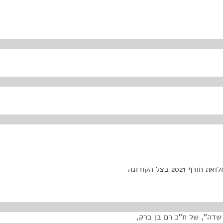
מצוקת בתי החולים הציבוריים העצמאיים וההיערכות לתחלואת חורף 2021 בצל הקורונה
שדה", של ח"כ רם בן ברק,