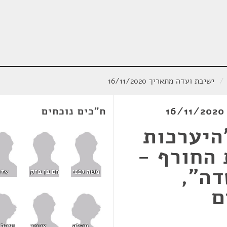
/
ישיבת ועדה מתאריך 16/11/2020
ח"כים נוכחים
"היערכות
 החורף -
דה",
משה גפני
רם בן ברק
אזו
ם
תהלה
מיכל 
אחמד