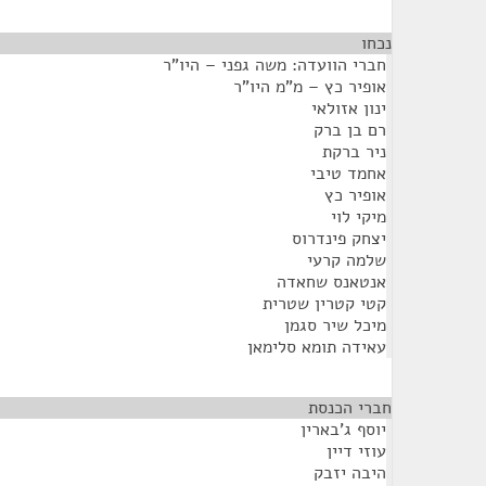
נכחו
¶
חברי הוועדה: משה גפני – היו"ר
אופיר כץ – מ"מ היו"ר
ינון אזולאי
רם בן ברק
ניר ברקת
אחמד טיבי
אופיר כץ
מיקי לוי
יצחק פינדרוס
שלמה קרעי
אנטאנס שחאדה
קטי קטרין שטרית
מיכל שיר סגמן
עאידה תומא סלימאן
חברי הכנסת
¶
יוסף ג'בארין
עוזי דיין
היבה יזבק