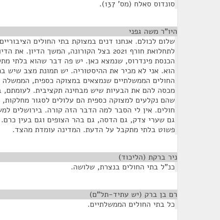
סונדוס סאלח (מס' 137).
היו"ר משה גפני
¶
שלום לכולם. אנחנו דנים במצוקת בתי החולים הציבוריים
לתחלואת חורף 2021 בצל הקורונה, המשך הדיון. א
הכנסת פינדרוס, שנמצא כאן. יש פה דבר שהוא בלתי מת
הוא. אני לא מכיר את ההיסטוריה. יש תמונת מצב שיש בת
החולים הממשלתיים שנמצאים במצוקה כספית, הממשלה מ
מכסה להם את הבעיות שיש מבחינה תקציבית. לעומתם, ב
שהם נקלעים למצוקה כספית הם עלולים לסגור מחלקות, י
חולים. אין לי הסבר למה הדבר הזה קורה. בירושלים למש
גם שערי צדק, גם הדסה, גם בהר הצופים וגם בעין כרם.
פשוט בלתי מתקבל על הדעת. המדינה עומדת מהצד.
ניר ברקת (הליכוד)
¶
כנ"ל בתי החולים בנצרת, שלושה.
רם בן ברק (יש עתיד-תל"ם)
¶
כל בתי החולים הממשלתיים.