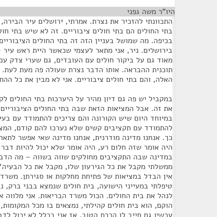
היו"ר משה גפני
¶
התכוונתי להזכיר את נצרת. אמרתי, ירושלים עיר הבירה,
בתי החולים הם בתי חולים ציבוריים. זה לא שיש בתי חו
בכיפה. מה שמושל בעניין הזה זה בתי החולים הציבוריים
בירושלים. ניר, אני מתאר לעצמי שכאשר היית ראש עיר 
מאוד גם על ביקור חולים עם העובדים, גם שערי צדק עם
תוכנית ההבראה. אותו הדבר נצרת שעולה פה מעת לעת. צ
האלה, והם בתי חולים ציבוריים. אני לא מבין את כל ההת
במקביל יש פה גם דיון מהיר על היערכות בתי החולים ל
את זה. אבל המציאות הזאת שבה בתי החולים הציבוריים
במיוחד היום שיש הקורונה והם צריכים להתמודד עם בעיו
להתמודד עם תקציבים קשים שלא נערכו להם קודם, המצי
כך. אנחנו מדינה מודרנית, אנחנו מדינה שאי אפשר לתא
היה אומר שזה חלום רע, היה אומר שלא יכול להיות דבר כ
במדינה שבה התקציבים מחולקים שווה בשווה – מה הדבר
ממשלתי מקבל את כל הגירעון שלו, מקבל את כל הבעיה?
אין הבדל במציאות של פתיחת מחלקות או סגירתן. משרד 
טיפלתי במעייני הישועה, בית חולים שנמצא בבני ברק, 
לנהל את בית החולים. הכול משרד הבריאות. אני מלווה א
הוקם, הוא בית חולים קהילתי, נמצאים בו מכל המקומות, 
עכשיו גם חייב לו הכרת הטוב, אז אני בכלל לא יכול לדב