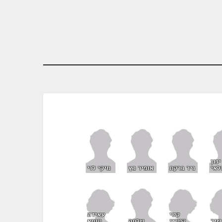
ינון
לאי
ניר ברקת
אופיר כץ
מיקי לוי
קטי
עאידה
שיר
קטרין
תומא
שלמה