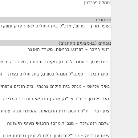
תהלה פרידמן
מוזמנים
¶
עופר מרין – פרופ', מנכ"ל בית החולים שערי צדק ומפקד
נוכחים (באמצעים מקוונים)
¶
רועי רייכר - רפרנט בריאות, משרד האוצר
ודים פרמן - סמנכ"ל תכנון תקצוב ותמחור, משרד הבריאו
וסים דביני - סמנכ"ל ומנהל כספים, בית חולים נצרת - א
נאיל אליאס - מנהל בית חולים צרפתי, בית חולים צרפתי
זאב פלדמן - יו"ר אר"מ, ארגון הרופאים עובדי המדינה
ציון חגי - יו"ר ההסתדרות הרפואית, ההסתדרות הרפואית
שלמה רוטשילד - מנכ"ל מרכז הרפואי מעיני הישועה
עינת עובדיה - מנכ״לית מכון זולת לשוויון וזכויות אדם