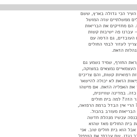
 העיר הכי גדולה בארץ, ששם
לים ממשלתיים שזה המושל
. הם מחזיקים את הבריאות
– עברנו פה ישיבות קשות
 העובדים, גם הדסה עם
ריך לעזור לבתי החולים
נהלות הזאת.
קראת החורף, שמיד נשמע גם
 העצמאיים נמצאים במצוקה,
ת רפואיות קשות, והם צריכים
אות הזאת לא יכולה להישאר
ר את האפליה הזאת. אם מישהו
זה. במדינה שוויונית,
 הזה? למה בית חולים
 הרי אין הבדל ברמת הרפואה,
הבריאות מעורב בהכול.
נכנסה עכשיו מנהלת חדשה
ת בית החולים מאז שהוא
אבל הוא בית חולים טוב. אני
ר נגדו. שם עברתי את הטיפול