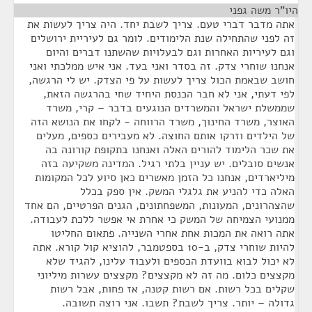
היו"ר משה גפני
¶
אתה מדבר דברי טעם. צריך לשבת יחד. היה צריך לעשות את
זה לפני שהתחילה שנת הלימודים. לומר גם לעיריית ירושלים
וגם לעיריות האחרות וגם לבעלויות שהשתנו דברים והיום
אנחנו שוחרי צדק. זה בסדר ואני בעד. אני איש ממלכתי ואני
חושב שבאמת הכול צריך לעשות על פי הצדק. יש לי הרגשה,
לפי דעתי, אני לא חבר הכנסת היחיד שחי בהרגשה הזאת,
שממשלת ישראל והמשרדים הנוגעים בדבר – קרי, משרד
האוצר, משרד החינוך, משרד הרווחה - לקחו את הנושא הזה
של הילדים וזרקו אותם החוצה. לא מעבירים כספים, מעלים
את שכר הלימוד להורים האלה ואנחנו בתקופת קורונה בה
אנשים סובלים. יש עניין בלתי רגיל. המדינה משקיעה בזה
מיליארדים, אנחנו כל הזמן מאשרים כאן סיוע לכל המקומות
האלה כדי להניע את גלגלי המשק. אין ספק בכלל
שהצהרונים, המעונות, המשפחתונים, הגנים הפרטיים, הם אחד
ממנועי הצמיחה של המשק כי אחרת אי אפשר ללכת לעבודה.
אתה רואה את המכות אחת אחרי השנייה. פתאום החליטו
להיות שוחרי צדק, ב-10 בספטמבר, להוציא קול קורא. אתה
לא יכול לבוא בוועדת הכספים ולעבוד עלינו, להגיד שלא
מקצצים כלום. מה זה לא מקצצים? מקצצים עשרות מיליוני
שקלים בכל רשות. אם רשות קטנה, אז פחות, אבל רשות
גדולה – יותר. צריך לשבת? תשבו. אני רוצה תשובה.