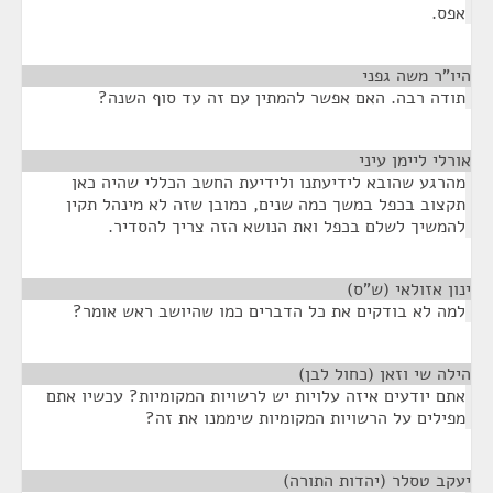
אפס.
היו"ר משה גפני
¶
תודה רבה. האם אפשר להמתין עם זה עד סוף השנה?
אורלי ליימן עיני
¶
מהרגע שהובא לידיעתנו ולידיעת החשב הכללי שהיה כאן
תקצוב בכפל במשך כמה שנים, כמובן שזה לא מינהל תקין
להמשיך לשלם בכפל ואת הנושא הזה צריך להסדיר.
ינון אזולאי (ש"ס)
¶
למה לא בודקים את כל הדברים כמו שהיושב ראש אומר?
הילה שי וזאן (כחול לבן)
¶
אתם יודעים איזה עלויות יש לרשויות המקומיות? עכשיו אתם
מפילים על הרשויות המקומיות שיממנו את זה?
יעקב טסלר (יהדות התורה)
¶