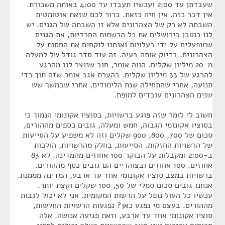
שעבדתן עד 2:00 ועכשיו תעבדו עד 4:00 באותה משכורת.
אין דבר כזה. אין חיה כזאת. ברור לכם שזאת אוטומטית
השבתה לא רק של הצהרונים אלא זו השבתה של הגנים. יש
לנו כמובן בירושלים את כל הרשתות החרדיות, את הגנים
שמופעלים על ידי בעלויות ואנחנו לוקחים את החסות על
הצהרונים. בדיוק אותה בעיה. זה עוד סדר גודל של למעלה
מ-20 מיליון שקלים. הווה אומר, חוב שנוצר לנו מהרגע
להרגע של 33 מיליון שקלים. בהערת אגב אומר שזה תוך כדי
תנועה, אחרי שהתחילה שנת הלימודים, אחרי שבמשך שש
שנים הצהרונים עובדים למופת.
חשוב לי לומר שזה פוגע ברשויות, בסוציו אקונומי הנמוך כי
בסוציו אקונומי הגבוה, חמש ומעלה, גובים כספים מההורים,
סכום של 700, 800, 900 שקלים וזה לא משפיע על הסייעות
של הרשויות החזקות. הסייעות, בחלק מהרשויות, הולכות
ב-2:00 ומקבלות על הבוקר 100 אחוזים מהמדינה. לא 83
אחוזים. 100 אחוזים ובצוהריים הם גובים כסף מההורים.
ברשויות במצב סוציו אקונומי אחד עד ארבע, המדינה מממנת.
אנחנו גובים סכום סמלי של 50, 100 שקלים וקצת יותר.
עכשיו כל העול נופל על הרשות המקומית. אני לא יכול לגבות
מההורים. בעצם מי נפגע כאן? נפגעות הרשויות החלשות,
סוציו אקונומי אחד עד ארבע, וזאת פגיעה אנושה. אלה