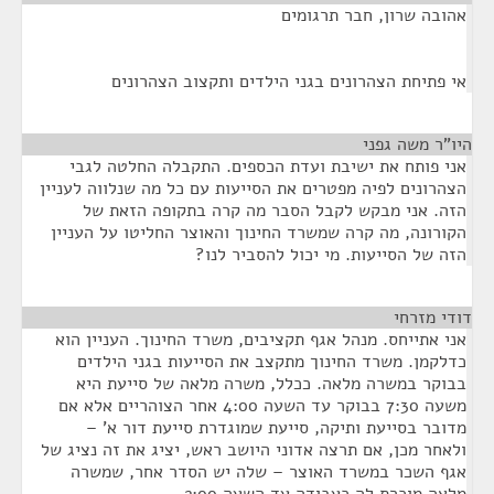
אהובה שרון, חבר תרגומים
אי פתיחת הצהרונים בגני הילדים ותקצוב הצהרונים
היו"ר משה גפני
¶
אני פותח את ישיבת ועדת הכספים. התקבלה החלטה לגבי
הצהרונים לפיה מפטרים את הסייעות עם כל מה שנלווה לעניין
הזה. אני מבקש לקבל הסבר מה קרה בתקופה הזאת של
הקורונה, מה קרה שמשרד החינוך והאוצר החליטו על העניין
הזה של הסייעות. מי יכול להסביר לנו?
דודי מזרחי
¶
אני אתייחס. מנהל אגף תקציבים, משרד החינוך. העניין הוא
כדלקמן. משרד החינוך מתקצב את הסייעות בגני הילדים
בבוקר במשרה מלאה. ככלל, משרה מלאה של סייעת היא
משעה 7:30 בבוקר עד השעה 4:00 אחר הצוהריים אלא אם
מדובר בסייעת ותיקה, סייעת שמוגדרת סייעת דור א' –
ולאחר מכן, אם תרצה אדוני היושב ראש, יציג את זה נציג של
אגף השכר במשרד האוצר – שלה יש הסדר אחר, שמשרה