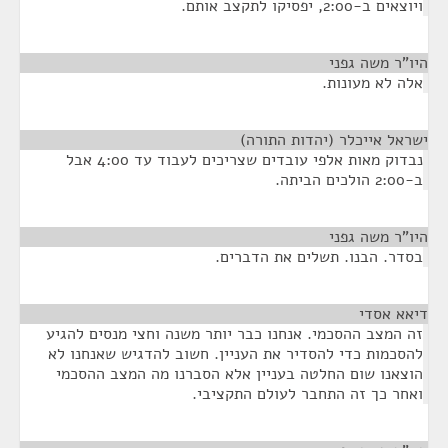
ויוצאים ב-2:00, יפסיקו לתקצב אותם.
היו"ר משה גפני
¶
אלה לא מעונות.
ישראל אייכלר (יהדות התורה)
¶
נבדוק מאות אלפי עובדים שצריכים לעבוד עד 4:00 אבל
ב-2:00 הולכים הביתה.
היו"ר משה גפני
¶
בסדר. הבנו. תשלים את הדברים.
דיאא אסדי
¶
זה המצב ההסכמי. אנחנו כבר יותר משנה וחצי מנסים להגיע
להסכמות כדי להסדיר את העניין. חשוב להדגיש שאנחנו לא
הוצאנו שום החלטה בעניין אלא הסברנו מה המצב ההסכמי
ואחר כך זה התחבר לעולם התקציבי.