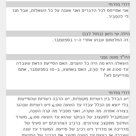
דודי מזרחי
¶
אני אתייחס לכל הדברים ואני אענה על כל השאלות, אבל תנו
לי להסביר.
הילה שי וזאן (כחול לבן)
¶
זה החלטתם שבוע אחרי ה-1 בספטמבר.
היו"ר משה גפני
¶
השאלה היא מה היה כל השנים. האם הסייעת הזאת שעבדה
עד 2:00 או עד 2:30, האם באמצע, ב-10 בספטמבר, אתם
מודיעים לא?
דודי מזרחי
¶
יש הבדל בין רשויות מקומיות. יש הרבה רשויות שהסייעות
בלי יוצא מן הכלל עבדו עד השעה 4:00 ויש רשויות שנהגו
בצורה אחרת. מה שקרה, ואני מסביר מה קרה השנה,
שבמקביל לתקצוב של הבוקר שהוא עד השעה 4:00, משרד
החינוך מתקצב צהרונים. ברכיב הצהרונים יש סעיף של
מדריכה או מדריך ויש רכיב של סייעת. המשרד עד שנה
שעברה או בעצם עד השנה תקצב את הרכיב של הסייעת