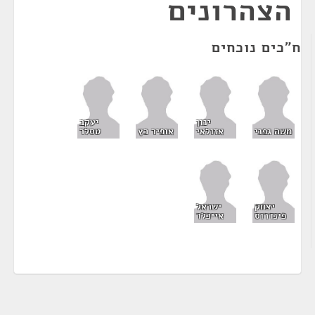
הצהרונים
ח"כים נוכחים
ינון
יעקב
משה גפני
אזולאי
אופיר כץ
טסלר
יצחק
ישראל
פינדרוס
אייכלר