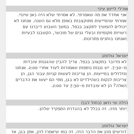
אורלי ליימן עיני
¶
אני אחדד את מה שאמרתי. לא אמרתי שלא היה כאן שינוי.
אמרתי שהסייעות מתוקצבות באופן מלא גם השנה. אנחנו לא
יכולים להמשיך לתקצב בכפל. במשך השבוע דיברנו עם
רשויות מקומיות ובעלי גנים של מוכשר, הקשבנו לבעיות
ואנחנו בוחנים פתרונות.
ישראל גולומב
¶
לא מדובר בתקצוב בכפל. צריך להבין שהגננות עובדות
מ-7:30. יש גננות נוספות שאמורות לעוד אחרי 2:00. אנחנו
מזלזלים בסייעות. הן צריכות לעשות קניות עבור הגן, הן
צריכות לנקות כשהילדים לא בגן, מתי הם יעשו את הדברים
האלה? הן לא עובדות מ-7:30 עד 2:00.
הילה שי וזאן (כחול לבן)
¶
יותר מזה. זה בכלל לא בהגדרת התפקיד שלהן.
ישראל גולומב
¶
דורשים מהן את הדבר הזה. זה כמו שיאמרו להן, אתן בגן, אז