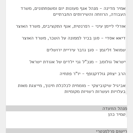
אמיר מדינה - מנהל אגף מעונות יום ומשפחתונים, משרד
העבודה, הרווחה והשירותים החברתיים
אורלי ליימן עיני - רפרנטית, אגף התקציבים, משרד האוצר
דיאא אסדי - סגן בכיר לממונה על השכר, משרד האוצר
שמואל זליגמן - סגן גזבר עיריית ירושלים
ישראל גולומב - מנכ"ל גני ילדים של אגודת ישראל
הרב יצחק גולדקנופף - יו"ר פתחיה
אביגיל שיקוביצקי - מומחית לכלכלת חינוך, מייצגת מאות
בעלויות ועשרות רשויות מקומיות
מנהל הוועדה
¶
טמיר כהן
רישום פרלמנטרי
¶