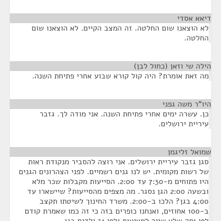
דיאא אסדי
¶
לא הוצאנו שום החלטה. זה המצב הקיים. לא הוצאנו שום
החלטה.
הילה שי וזאן (כחול לבן)
¶
מה זאת אומרת? היה קול קורא שבוע אחרי פתיחת השנה.
היו"ר משה גפני
¶
כן. עשרה ימים אחרי פתיחת השנה. אני מודה לך. גזבר
עיריית ירושלים.
שמואל זליגמן
¶
סגן גזבר עיריית ירושלים. אני רוצה להסביר מנקודת ראות
של רשות מקומית. יש לנו גנים רשמיים. לפני הצהרונים הגנים
היו פתוחים מ-7:30 עד 2:00. הסייעות מקבלות שכר מלא
ובשעה 2:00 הגן נסגר. מה מצפים מהסייעות? שיישארו עד
4:00 בגן? הלכו ב-2:00. משרד החינוך לשיטתו תקצב
ב-100 אחוזים, ואנחנו כופרים בזה כי זה כמו שאמרת קודם