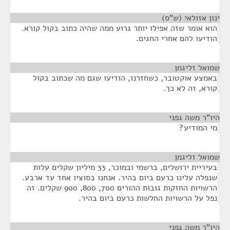
ינון אזולאי (ש"ס)
¶
הוא אומר שזה אפילו יותר גרוע ממה שהיה כתוב בקול קורא.
הודיעו להם אחרי החגים.
שמואל זליגמן
¶
באמצע אוקטובר, כשחזרנו, הודיעו שגם מה שכתוב בקול
קורא, זה לא כך.
היו"ר משה גפני
¶
מי המודיע?
שמואל זליגמן
¶
בעיריית ירושלים, ברשמי ובמוכר, 33 מיליון שקלים עלות
שנפלה עלינו כרעם ביום בהיר. אנחנו בסוציו אחד עד ארבע.
הרשויות החזקות גובות ההורים 700, 800, 900 שקלים. זה
נפל על הרשויות החלשות כרעם ביום בהיר.
היו"ר משה גפני
¶