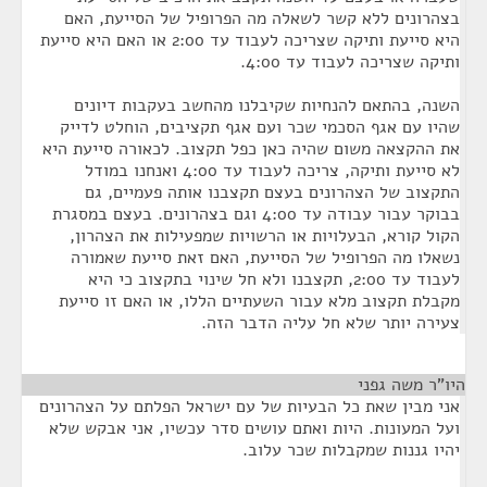
בצהרונים ללא קשר לשאלה מה הפרופיל של הסייעת, האם
היא סייעת ותיקה שצריכה לעבוד עד 2:00 או האם היא סייעת
ותיקה שצריכה לעבוד עד 4:00.
השנה, בהתאם להנחיות שקיבלנו מהחשב בעקבות דיונים
שהיו עם אגף הסכמי שכר ועם אגף תקציבים, הוחלט לדייק
את ההקצאה משום שהיה כאן כפל תקצוב. לכאורה סייעת היא
לא סייעת ותיקה, צריכה לעבוד עד 4:00 ואנחנו במודל
התקצוב של הצהרונים בעצם תקצבנו אותה פעמיים, גם
בבוקר עבור עבודה עד 4:00 וגם בצהרונים. בעצם במסגרת
הקול קורא, הבעלויות או הרשויות שמפעילות את הצהרון,
נשאלו מה הפרופיל של הסייעת, האם זאת סייעת שאמורה
לעבוד עד 2:00, תקצבנו ולא חל שינוי בתקצוב כי היא
מקבלת תקצוב מלא עבור השעתיים הללו, או האם זו סייעת
צעירה יותר שלא חל עליה הדבר הזה.
היו"ר משה גפני
¶
אני מבין שאת כל הבעיות של עם ישראל הפלתם על הצהרונים
ועל המעונות. היות ואתם עושים סדר עכשיו, אני אבקש שלא
יהיו גננות שמקבלות שכר עלוב.