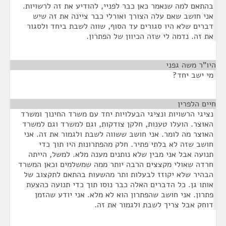
בהתאם למה שנאמר כאן כבר לפניי, להודיע את זה לרשויות.
אני חושב שאם עלה הצורך ואורלי כבר ציינה את זה שיש
דברים שלא היו סגורים עד הסוף, שווה לשבת ביחד ולסגור
את זה. נדמה לי שזה הכיוון של הפתרון.
היו"ר משה גפני
¶
מי ישב יחד?
חיים הלפרין
¶
נציגי הרשויות ונציגי הבעלויות יחד עם משרד החינוך ומשרד
האוצר. הועלו טענות, חלקן צודקות, וגם למשרד וגם למשרד
האוצר מה לומר. אני חושב ששווה לשבת ולגמור את זה. אני
חושב שזה לא בלתי פתיר. חלק מהפתרונות היו תוך כדי
תנועה אבל אני מבין שלא נותנים מענה מלא. למשל, הייתה
חרדה שאולי מקצצים הרבה יותר ממה שמשלמים וכאן המשרד
הבהיר שלא יקוזז לבעלות ותר מהשעות בהתאם לתקצוב של
אותו גן. כל הדברים האלה כבר נוסו תוך כדי תנועה כהצעת
פתרון. אני חושב שהפתרון הוא לא מלא. אני יודע שהזמן
דוחק אבל צריך לשבת ולגמור את זה.