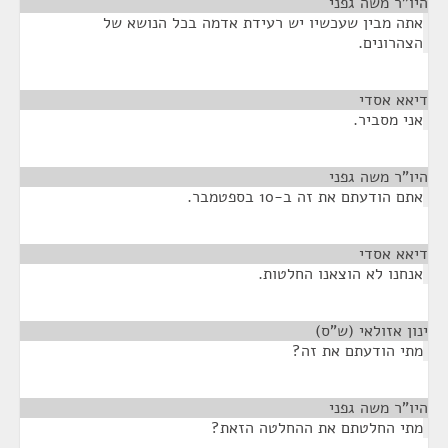
היו"ר משה גפני
¶
אתה מבין שעכשיו יש רעידת אדמה בכל הנושא של
הצהרונים.
דיאא אסדי
¶
אני מסביר.
היו"ר משה גפני
¶
אתם הודעתם את זה ב-10 בספטמבר.
דיאא אסדי
¶
אנחנו לא הוצאנו החלטות.
ינון אזולאי (ש"ס)
¶
מתי הודעתם את זה?
היו"ר משה גפני
¶
מתי החלטתם את ההחלטה הזאת?