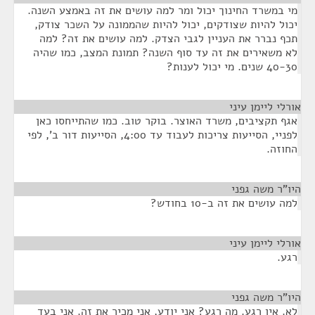
מי במשרד החינוך יכול ומר למה עושים את זה באמצע השנה.
יכול להיות שצודקים, יכול להיות שהממונה על השכר צודק,
תכף נברר את העניין לגבי הצדק. למה עושים את זה? למה
לא משאירים את זה עד סוף השנה? תמונת המצב, כמו שהיה
40-30 שנים. מי יכול לענות?
אורלי ליימן עיני
¶
אגף תקציבים, משרד האוצר. בוקר טוב. כמו שהתייחסו כאן
לפניי, הסייעות צריכות לעבוד עד 4:00, הסייעות דור ב', לפי
החוזה.
היו"ר משה גפני
¶
למה עושים את זה ב-10 בחודש?
אורלי ליימן עיני
¶
רגע.
היו"ר משה גפני
¶
לא. אין רגע. מה רגע? אני יודע, אני מכיר את זה. אני בעד