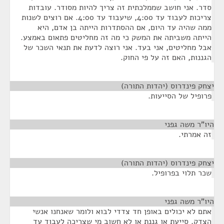
סדר. אני חושב שממלכתית זה צריך להיות מסודר. עובדות
צריכות לעבוד עד 4:00, שיעבוד עד 4:00. אם רוצים לשנות
ממה שהיה עד היום, אם ההסתדרות הייתה בן אדם, היא
הייתה משביתה את המשק כי מה זה מחליטים פתאום באמצע.
אבל מחליטים, אני בעד. אני רוצה לדעת את תנאי השכר של
הגננות, האם זה על פי החוק.
יצחק פינדרוס (יהדות התורה)
¶
פרופיל של הסייעות.
היו"ר משה גפני
¶
זה אמרתי.
יצחק פינדרוס (יהדות התורה)
¶
שכר תלוי בפרופיל.
היו"ר משה גפני
¶
אתם לא יכולים באופן חד צדדי לבוא ולומר שאנחנו אנשי
הצדק. סייעת או גננת או לא חשוב מי שצריכה לעבוד עד