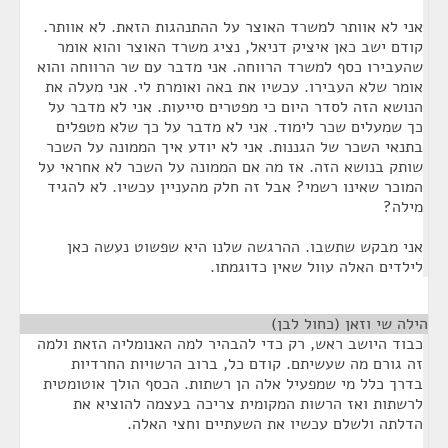
אני לא אוותר למשרד האוצר על ההתנהגות הזאת. לא אוותר.
קודם ישב כאן איציק דניאל, נציג משרד האוצר והוא אומר
שהעבירו כסף למשרד הרווחה. אני מדבר עם שר הרווחה והוא
אומר שלא העבירו. עכשיו את באה ואומרת לי. אני מעלה את
הנושא הזה לסדר היום כי מפטרים סייעות. אני לא מדבר על
כך שמעלים שכר לימוד. אני לא מדבר על כך שלא מטפלים
בתנאי השכר של הגננות. אני לא יודע איך הממונה על השכר
שותק בנושא הזה. אז מה אם הממונה על השכר לא אחראי על
המוכר שאינו רשמי? אבל זה חלק מהעניין עכשיו. לא להגיד
מילה?
אני מבקש שתשבו. ההרגשה שלנו היא שפשוט נעשה כאן
לילדים האלה עוול שאין כדוגמתו.
הילה שי וזאן (כחול לבן)
¶
כבוד היושב ראש, רק כדי להבהיר למה האנומליה הזאת ולמה
זה גורם מה שעשיתם. קודם כל, ברוב הרשויות החרדיות
בדרך כלל מי שמפעיל אלה הן רשתות. הכסף הולך אוטומטית
לרשתות ואז הרשות המקומית צריכה בעצמה להוציא את
הדלתה ולשלם עכשיו את השעתיים וחצי האלה.