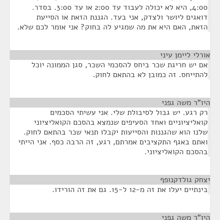
4:00, היא לא יכולה לעבוד עד 2:00 או עד 3:00. בסדר.
דואגים ליושר ולצדק, אני בעד. הגננת הזאת או הסייעת
הזאת, האם היא את מה שמגיע לה בחוק? אני אומר לכם שלא.
אורלי ליימן עיני
¶
אם יש חריגת שכר ביחס להסכמי השכר, סגן הממונה יוכל
להתייחס. זה כמובן לא בהתאם לחוק.
היו"ר משה גפני
¶
רק רגע. יש גבול לסיבולת שלי. אני עשיתי הסכמים
קואליציוניים ואחד הסעיפים שנמצא בהסכם הקואליציוני
שלנו הוא שהגננות והסייעות יקבלו תנאי שכר בהתאם לחוק.
ואתם באגף התקציבים אמרתם, רגע, זה הרבה כסף. אני הייתי
בהסכם הקואליציוני.
יצחק גולדקנופף
¶
בינתיים יעלו את זה מ-12 ל-15. גם את זה הורידו.
היו"ר משה גפני
¶