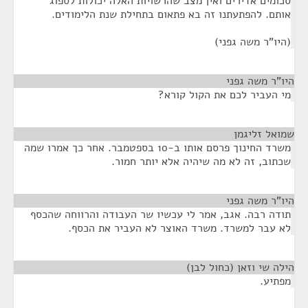
סכומים אדירים ואין מצב שהרשויות האלה יכולות לספוג
אותם. להפתעתנו זה בא פתאום בתחילת שנת הלימודים.
(היו"ר משה גפני)
היו"ר משה גפני
¶
מי העביר לכם את הקול קורא?
שמואל זליגמן
¶
משרד החינוך פרסם אותו ב-10 בספטמבר. אחר כך אמרו שמה
שכתוב, זה לא מה שיהיה אלא יותר חמור.
היו"ר משה גפני
¶
תודה רבה. אגב, אמר לי עכשיו שר העבודה והרווחה שהכסף
לא עבר למשרד. משרד האוצר לא העביר את הכסף.
הילה שי וזאן (כחול לבן)
¶
מפתיע.