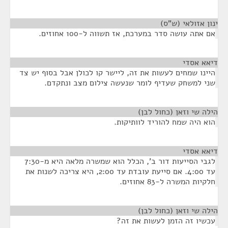
ינון אזולאי (ש"ס)
¶
אם אתה עושה סדר במערכת, אז תשווה ל-100 אחוזים.
דיאא אסדי
¶
היינו שמחים לעשות את זה, ליישר קו לכולן אבל בסוף יש צד
שני למשחק שעדיף לומר שנעשה צילום מצב ונתקדם.
הילה שי וזאן (כחול לבן)
¶
הוא היה שמח להוריד לוותיקות.
דיאא אסדי
¶
לגבי הסייעות דור ב', הכלל הוא שמשרה מלאה היא מ-7:30
עד 4:00. אם סייעת עובדת עד 2:00, היא צריכה לשנות את
חלקיות המשרה ל-83 אחוזים.
הילה שי וזאן (כחול לבן)
¶
עכשיו זה הזמן לעשות את זה?