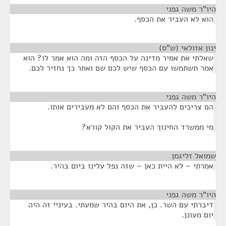
היו"ר משה גפני
¶
הוא לא העביר את הכסף.
ינון אזולאי (ש"ס)
¶
שאלתי את אמיר מדינה על הכסף הזה ומה הוא אמר לו? הוא
אמר תשתמשו עם הכסף שיש לכם שם ואחר כך נחזיר לכם.
היו"ר משה גפני
¶
הם צריכים להעביר את הכסף והם לא מעבירים אותו.
מי ממשרד החינוך העביר את הקול קורא?
שמואל זליגמן
¶
אמרתי – לא היית כאן – שזה נפל עלינו ביום בהיר.
היו"ר משה גפני
¶
דיברתי עם השר. כן, את היום בהיר שמעתי. בעיניי זה היה
יום מעונן.