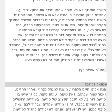
לפי ותק שלא שייך למציאות ולפי 31 ילדים בגן.
משרד החינוך לא בא ואמר שהוא יוריד את התקצוב ל-83
אחוזים כי הן הולכות ב-2:00 אלא הוא השאיר 100 אחוזים.
משנת 2014 התחילו הצהרונים, מסגרות נפרדות ומשרד החינוך
תקצב שתי סייעות, שני אנשי צוות. להפתעתנו הרבה, כמו
שנאמר כאן, ב-10 בספטמבר קיבלנו קול קורא שפתאום
מתייחס לנושא של סייעות דור ב' שלא ישולם עליהן. אני
רוצה להגיד לכם שבקול קורא שכבר פורסם, תראו מה כתוב.
כתוב "ככל שמועסקות בתוכנית ניצנים סייעות דור ב', המשרד
לא יתקצב". אין לנו הרבה כאלה. ב-2:00 באות סייעות. לפי
מה שכתוב בקול קורא אמורים לשלם להן. לכן היינו בשקט
ואמרנו שאצלנו זה 1.2 מיליון ועל זה לא נעשה רעש.
(היו"ר אופיר כץ)
שמואל זליגמן
¶
פנה אלינו חיים הלפרין, משנה למנהל מנח"י, אחרי החגים,
ואמר שמה שכתוב, זאת טעות. טעות סופר. כל גן שיש בו
סייעת דור ב', לא יקבל תקצוב של סייעת. בעיריית ירושלים
גנים רשמיים בלבד, זה 12 מיליון שקלים שברור לכם שאין
סיכוי לממן. יש לנו ועדים. אנחנו לא יכולים להגיד לסייעות