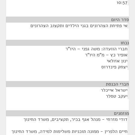
10:57
סדר היום
אי פתיחת הצהרונים בגני הילדים ותקצוב הצהרונים
נכחו
¶
חברי הוועדה: משה גפני – היו"ר
אופיר כץ – מ"מ היו"ר
ינון אזולאי
יצחק פינדרוס
חברי הכנסת
¶
ישראל אייכלר
יעקב טסלר
מוזמנים
¶
דודי מזרחי - מנהל אגף בכיר, תקציבים, משרד החינוך
חיים הלפרין - ממונה תוכניות משלימות למידה, משרד החינוך