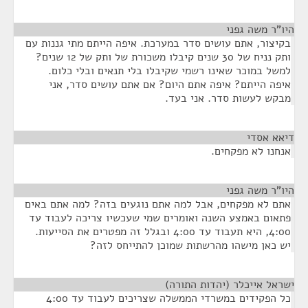
היו"ר משה גפני
¶
בקיצור, אתם עושים סדר במערכת. איפה הייתם מתי גננות עם
ותק נניח של 30 שנים קיבלו משכורת של ותק של 12 שנים?
למשל במוכר שאינו רשמי שקיבלו בלי תנאים ובלי כלום.
איפה הייתם? איפה אתם היום? אם אתם עושים סדר, אני
מבקש לעשות סדר. אני בעד.
דיאא אסדי
¶
אנחנו לא מפקחים.
היו"ר משה גפני
¶
אתם לא מפקחים, אבל למה אתם נוגעים בזה? למה אתם באים
פתאום באמצע השנה ואומרים שמי שעכשיו צריכה לעבוד עד
4:00, היא תעבוד עד 4:00 ובגלל זה מפטרים את הסייעות.
יש כאן מישהו מהרשתות שמוכן להתייחס לזה?
ישראל אייכלר (יהדות התורה)
¶
כל הפקידים במשרדי הממשלה שצריכים לעבוד עד 4:00