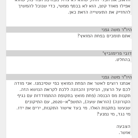
אפילו מאוד קטן, הוא לא בכסף ממשי, כדי שנוכל להמשיך
להחזיק את התעשייה הזאת כאן.
היו"ר משה גפני
¶
אתם תומכים בפחת המואץ?
דובי פרימוביץ'
¶
בהחלט.
היו"ר משה גפני
¶
אנחנו רוצים לאשר את הפחת המואץ כפי שסיכמנו. אני מודה
לכם על הרצון, הניסיון והכוונה ללכת לקראת הנושא הזה.
תקנות מס הכנסה (פחת מואץ בתקופת ההתמודדות עם נגיף
הקורונה) (הוראת שעה), התשפ"א-2020, עם התיקונים
שנעשו בתקנות האלו. מי בעד אישור התקנות, ירים את ידו.
מי נגד, מי נמנע?
הצבעה
אושר.