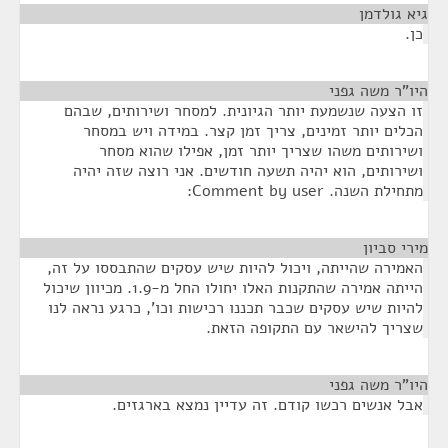
גיא גולדמן
¶
כן.
היו"ר משה גפני
¶
זו הצעה שנשמעת יותר הגיונית. למסחר ושירותים, שבהם
הכלים יותר זמינים, צריך זמן קצר. במידה ויש במסחר
ושירותים משהו שצריך יותר זמן, אפילו שהוא מסחר
ושירותים, הוא יהיה תשעה חודשים. אני רוצה שזה יהיה
מתחילת השנה. Comment by user:
מירי סביון
¶
האמירה שהייתה, ויכול להיות שיש עסקים שהתבססו על זה,
הייתה אמירה שהתקנות האלו יחולו החל מ-1.9. מכיוון שיכול
להיות שיש עסקים שכבר תכננו רכישות וכו', כרגע נראה לנו
שצריך להישאר עם התקופה הזאת.
היו"ר משה גפני
¶
אבל אנשים רכשו קודם. זה עדיין נמצא בארגזים.