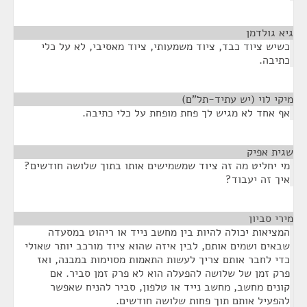
גיא גולדמן
¶
כשיש ציוד כבד, ציוד משמעותי, ציוד מאסיבי, לא על כלי
כתיבה.
מיקי לוי (יש עתיד-תל"ם)
¶
אף אחד לא מגיש לך פחת מופחת על כלי כתיבה.
שגית אפיק
¶
מי יחליט מה זה ציוד שמשמישים אותו בתוך שלושה חודשים?
איך זה יעבוד?
מירי סביון
¶
המציאות יכולה להיות בין מחשב נייד או ריהוט במסעדה
שבאים ושמים אותם, לבין איזה שהוא ציוד מורכב יותר שאולי
כדי לחבר אותם צריך לעשות התאמות מסוימות במבנה, ואז
פרק זמן של שלושה להפעלה הוא לא פרק זמן סביר. אם
קונים מחשב, מחשב נייד או טלפון, סביר להניח שאפשר
להפעיל אותם תוך פחות שלושה חודשים.