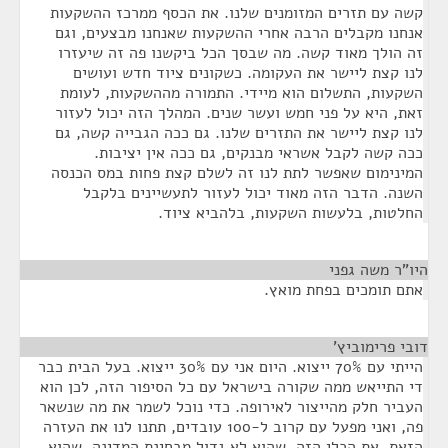
קשה עם תזרים המזומנים שלנו. את הכסף ממרכז ההשקעות
אנחנו מקבלים הרבה אחרי ההשקעות שאנחנו מבצעים, וגם
זה הולך מאוד קשה. מה שבסך הכל ביקשנו פה זה שיעזרו
לנו קצת ליישר את העקומה. כשקונים ציוד חדש ועושים
השקעות, התשלום הוא מיידי. התמורה מההשקעות, לעומת
זאת, היא על פני חמש ועשר שנים. המהלך הזה יכול לעזור
לנו קצת ליישר את התזרים שלנו. גם ככה הגבייה קשה, גם
ככה קשה לקבל אשראי מבנקים, גם ככה אין יציבות.
המינימום שאפשר לתת לנו זה לשלם קצת פחות במס הכנסה
השנה. הדבר הזה מאוד יכול לעזור לתעשיינים בלקבל
החלטות, בלעשות השקעות, בלהביא ציוד.
היו"ר משה גפני
¶
אתם תומכים בפחת מואץ.
דובי פרימוביץ'
¶
הייתי עם 70% ייצוא. היום אני עם 30% ייצוא. בעל הבית כבר
די התייאש ממה שקורה בישראל עם כל הסיפור הזה, לכן הוא
העביר חלק מהייצור לאירופה. כדי נוכל לשמר את מה שנשאר
פה, ואני מפעל עם קרוב ל-100 עובדים, תתנו לנו את העזרה
הזאת, את הכלי הזה, שהוא לא גדול מבחינת המדינה, שהוא