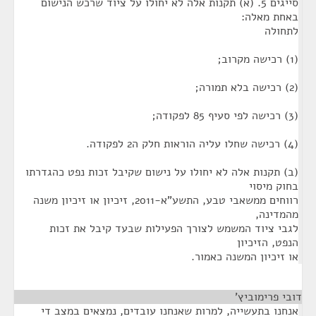
סייגים 5. (א) תקנות אלה לא יחולו על ציוד שרכש הנישום
באחת מאלה:
לתחולה
(1) רכישה מקרוב;
(2) רכישה בלא תמורה;
(3) רכישה לפי סעיף 85 לפקודה;
(4) רכישה שחלו עליה הוראות חלק ה2 לפקודה.
(ב) תקנות אלה לא יחולו על נישום שקיבל זכות נפט כהגדרתו
בחוק מיסוי
רווחים ממשאבי טבע, התשע"א-2011, זיכיון או זיכיון משנה
מהמדינה,
לגבי ציוד המשמש לצורך הפעילות שבעד קיבל את זכות
הנפט, הזיכיון
או זיכיון המשנה כאמור.
דובי פרימוביץ'
¶
אנחנו בתעשייה, למרות שאנחנו עובדים, נמצאים במצב די