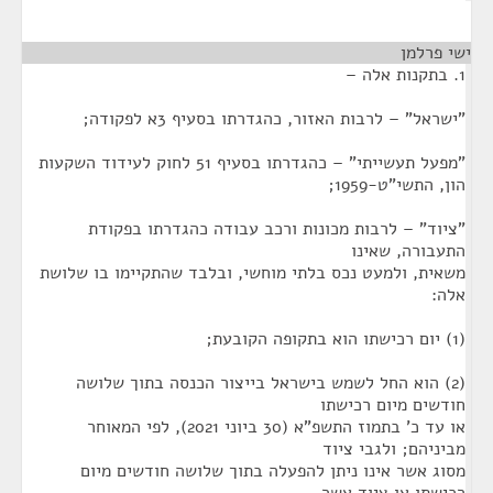
ישי פרלמן
¶
1. בתקנות אלה –
"ישראל" – לרבות האזור, כהגדרתו בסעיף 3א לפקודה;
"מפעל תעשייתי" – כהגדרתו בסעיף 51 לחוק לעידוד השקעות
הון, התשי"ט-1959;
"ציוד" – לרבות מכונות ורכב עבודה כהגדרתו בפקודת
התעבורה, שאינו
משאית, ולמעט נכס בלתי מוחשי, ובלבד שהתקיימו בו שלושת
אלה:
(1) יום רכישתו הוא בתקופה הקובעת;
(2) הוא החל לשמש בישראל בייצור הכנסה בתוך שלושה
חודשים מיום רכישתו
או עד כ' בתמוז התשפ"א (30 ביוני 2021), לפי המאוחר
מביניהם; ולגבי ציוד
מסוג אשר אינו ניתן להפעלה בתוך שלושה חודשים מיום