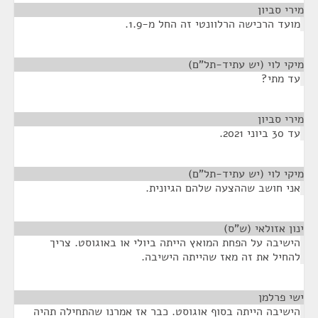
מירי סביון
¶
מועד הרכישה הרלוונטי זה החל מ-1.9.
מיקי לוי (יש עתיד-תל"ם)
¶
עד מתי?
מירי סביון
¶
עד 30 ביוני 2021.
מיקי לוי (יש עתיד-תל"ם)
¶
אני חושב שההצעה שלהם הגיונית.
ינון אזולאי (ש"ס)
¶
הישיבה על הפחת המואץ הייתה ביולי או באוגוסט. צריך
להחיל את זה מאז שהייתה הישיבה.
ישי פרלמן
¶
הישיבה הייתה בסוף אוגוסט. כבר אז אמרנו שהתחילה תהיה