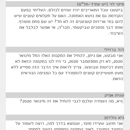
מיקי לוי (יש עתיד-תל"ם)
¶
ביקשנו שכל התאריכים יהיו שווים לכולם. העליתי בפעם
הקודמת גם את נושא האחסנה. האם על חקלאים קטנים שיש
להם בתי אריזות קטנטנים זה לא חל? יש שם פחת מטורף.
אותו דבר מוסכים שביקשתי. חבר'ה, אי אפשר לבלבל את
הציבור.
דוד ברזילי
¶
אני מבקש, אם ניתן, להחיל את התקנות האלו החל מינואר
2020, לא רק מספטמבר 2020, כי היו לנו בתקופה הזאת לא
מעט רכישות שבוצעו. צריך לראות איך הדבר הזה מסייע ללא
מעט תעשיינים קטנים להתמודד עם כל המגיפה הנוראית
הזאת.
שגית אפיק
¶
גיא, מה העמדה שלכם לגבי להחיל את זה מינואר 2020?
גיא גולדמן
¶
אני חושב שעידו סופר, שנמצא בדרך לפה, רוצה לשמור על
המועד המקורי. לאור המתווה המסתמן בקשר למסחר