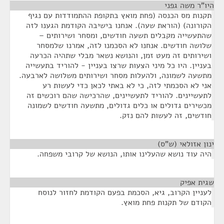
היו"ר משה גפני
¶
תקנות מס הכנסה (פחת מואץ בתקופת ההתמודדות עם נגיף
הקורונה) (הוראת שעה). אנחנו בישיבה הקודמת הגענו לזה
שהתעשייה מקבלים תשעה חודשים, ומסחר ושירותים –
שלושה חודשים. אנחנו לא הסכמנו לזה, אמרנו שלמסחר
ושירותים זה מעט זמן, והנושא נשאר מבלי שתהיה הכרעה
בעניין. היו כל מיני הצעות שרצו בעניין - להוריד בתעשייה
מתשעה לשמונה, ולהעלות מסחר ושירותים משלושה לארבעה.
אני לא הסכמתי לזה, כי לא באתי לכאן כדי לעשות רע
לתעשיינים. להוריד לתעשיינים, שהרכישה שהם רוכשים זה
מכשירים גדולים או כלים גדולים, מתשעה חודשים לשמונה
חודשים, זה לעשות להם נזק.
ינון אזולאי (ש"ס)
¶
היה עוד נושא שהעלינו אותו, הנושא של קרובי משפחה.
שגית אפיק
¶
לעניין הקרוב, גיא, הסכמת בפעם הקודמת לחזור לנוסח
הקודם של תקנות פחת מואץ.