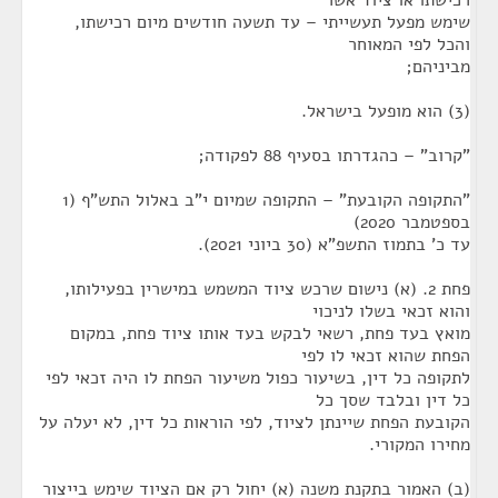
רכישתו או ציוד אשר
שימש מפעל תעשייתי – עד תשעה חודשים מיום רכישתו,
והכל לפי המאוחר
מביניהם;
(3) הוא מופעל בישראל.
"קרוב" – כהגדרתו בסעיף 88 לפקודה;
"התקופה הקובעת" – התקופה שמיום י"ב באלול התש"ף (1
בספטמבר 2020)
עד כ' בתמוז התשפ"א (30 ביוני 2021).
פחת 2. (א) נישום שרכש ציוד המשמש במישרין בפעילותו,
והוא זכאי בשלו לניכוי
מואץ בעד פחת, רשאי לבקש בעד אותו ציוד פחת, במקום
הפחת שהוא זכאי לו לפי
לתקופה כל דין, בשיעור כפול משיעור הפחת לו היה זכאי לפי
כל דין ובלבד שסך כל
הקובעת הפחת שיינתן לציוד, לפי הוראות כל דין, לא יעלה על
מחירו המקורי.
(ב) האמור בתקנת משנה (א) יחול רק אם הציוד שימש בייצור