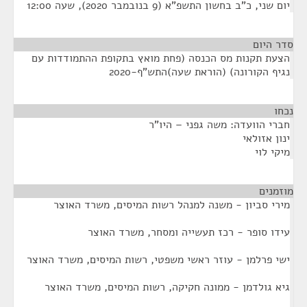
יום שני, כ"ב בחשון התשפ"א (9 בנובמבר 2020), שעה 12:00
סדר היום
הצעת תקנות מס הכנסה (פחת מואץ בתקופת ההתמודדות עם
נגיף הקורונה) (הוראת שעה)התש"ף-2020
נכחו
¶
חברי הוועדה: משה גפני – היו"ר
ינון אזולאי
מיקי לוי
מוזמנים
¶
מירי סביון - משנה למנהל רשות המיסים, משרד האוצר
עידו סופר - רכז תעשייה ומסחר, משרד האוצר
ישי פרלמן - עוזר ראשי משפטי, רשות המיסים, משרד האוצר
גיא גולדמן - ממונה חקיקה, רשות המיסים, משרד האוצר