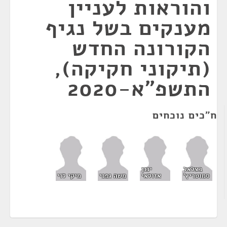
והוראות לעניין
מענקים בשל נגיף
הקורונה החדש
(תיקוני חקיקה),
התשפ"א-2020
ח"כים נוכחים
בצלאל
ינון
סמוטריץ'
אזולאי
משה גפני
מיקי לוי