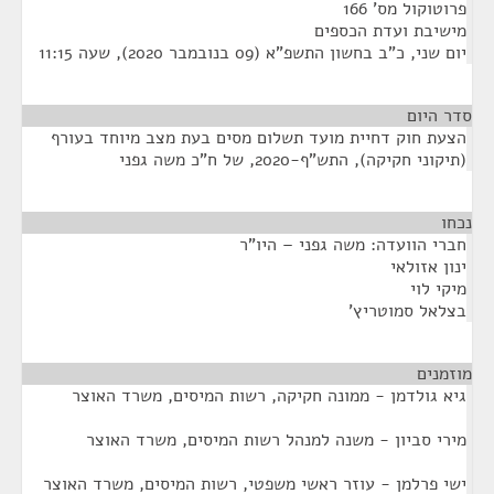
פרוטוקול מס' 166
מישיבת ועדת הכספים
יום שני, כ"ב בחשון התשפ"א (09 בנובמבר 2020), שעה 11:15
סדר היום
הצעת חוק דחיית מועד תשלום מסים בעת מצב מיוחד בעורף
(תיקוני חקיקה), התש"ף-2020, של ח"כ משה גפני
נכחו
¶
חברי הוועדה: משה גפני – היו"ר
ינון אזולאי
מיקי לוי
בצלאל סמוטריץ'
מוזמנים
¶
גיא גולדמן - ממונה חקיקה, רשות המיסים, משרד האוצר
מירי סביון - משנה למנהל רשות המיסים, משרד האוצר
ישי פרלמן - עוזר ראשי משפטי, רשות המיסים, משרד האוצר