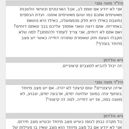
היו"ר משה גפני
¶
אני לא יודע אם שמת לב, אבל הארגונים ונשיאי הלשכות
מאשימים אתכם כמו שהם מאשימים אותנו. ועדת הכספים
נחשבת כאילו היא חלק מהממשלה, כאילו היא נושאת
באחריות. אתם רוצה שאני אסמוך עליכם בכך שאתם דוחים?
ואם אתם לא דוחים, אני צריך לעמוד ולהתחנן? למה שלא
תקבלו הצעת חוק שאומרת שתהיה דחייה כאשר יש מצב
מיוחד בעורף?
גיא גולדמן
¶
זה יכול להביא למצבים קיצוניים.
היו"ר משה גפני
¶
איזה קיצוניים? שום קיצוני לא יהיה. אם יש מצב מיוחד
בעוטף עזה במשך שלושה ימים, ארבעה ימים, שבוע, לא
משנה כמה, אז יש דחייה. למה זה קיצוני?
גיא גולדמן
¶
כל מקרה נבחן לגופו כשיש מצב מיוחד וכשיש מצב חירום.
אני לא יודע אם כל מצב מיוחד הוא מצב שאין בו פעילות של