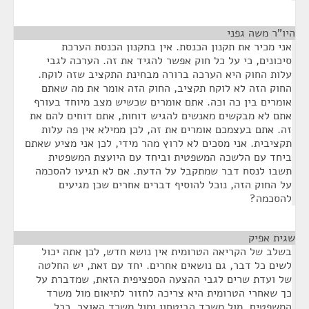
היו"ר משה גפני
¶
אני מכיר את תקנון הכנסת. אין בתקנון הכנסת הערכת
סיכונים, כי על כל חוק אפשר להגיד את זה. הערכה לגבי
עלות החוק היא הערכה ברורה מבחינת התקציב שזה לוקח.
החוק הזה לא לוקח תקציב, החוק הזה אומר את מה שאתם
אומרים בין כה וכה. אתם אומרים שכשיש מצב מיוחד בעורף
אתם לא מבקשים מאנשים להגיש דוחות, אתם דוחים להם את
זה. אתם בעצמכם אומרים את זה, לכן ממילא אין פה עלות
תקציבית. אני מסכים לא לרוץ מהר מידי, לכן אני מציע שאתם
ביחד עם הלשכה המשפטית וביחד עם היועצת המשפטית
תשבו לנסח דבר שמתקבל על הדעת. אם לא תגיעו להסכמה
על החוק הזה, נוכל להוסיף דברים אחרים שכן מגיעים
להסכמה?
שגית אפיק
¶
בשלב של הקריאה הטרומית אין נושא חדש, לכן אתה יכול
לשים כל דבר, גם נושאים אחרים. יחד עם זאת, יש החלטה
של ועדת שרים לגבי ההצעה הספציפית הזאת, שמדברת על
כך שאחרי הטרומית היא צריכה לחזור לתיאום מול משרד
המשפטים, מול משרד הביטחון ומול משרד האוצר. ככל