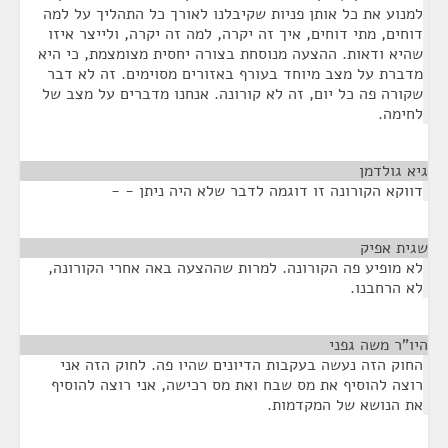
למנוע את כל אותן פניות שקיבלנו לאורך כל התהליך על למה
דוחים, מתי דוחים, איך זה יקרה, למה זה יקרה, ולייצר איזו
שהיא ודאות. ההצעה מנוסחת בצורה יחסית מצומצמת, כי היא
מדברת על מצב מיוחד בעורף באזורים מסוימים. זה לא דבר
שקורה פה כל יום, זה לא קורונה. אנחנו מדברים על מצב של
לחימה.
גיא גולדמן
¶
דווקא הקורונה זו דוגמה לדבר שלא היה ניתן - -
שגית אפיק
¶
לא מופיע פה הקורונה. למרות שההצעה באה אחרי הקורונה,
לא הרחבנו.
היו"ר משה גפני
¶
החוק הזה נעשה בעקבות הדיונים שהיו פה. לחוק הזה אני
רוצה להוסיף את מס שבח ואת מס רכישה, אני רוצה להוסיף
את הנושא של המקדמות.