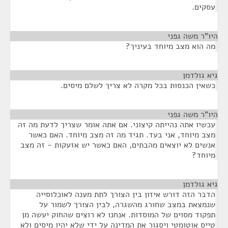
עסקים.
היו"ר משה גפני
¶
מה הוא מצב מיוחד בעיניך?
גיא גולדמן
¶
כשאין הכנסות בכל מקרה לא צריך לשלם מיסים.
היו"ר משה גפני
¶
עכשיו אתה נהייתה קיצוני. אם אתה אומר שצריך לדעת מה זה
מצב מיוחד, אני בעד. תגיד מה זה מצב מיוחד. האם כאשר
אנשים לא יוצאים מהבתים, האם כאשר יש אזעקות - זה מצב
מיוחד?
גיא גולדמן
¶
הדבר הזה דורש איזון בין הצורך לתת מענה לאוכלוסייה
שנמצאת במצב שחורג מהשגרה, לבין הצורך לשמור על
תפקוד מסוים של המוסדות. אנחנו לא רוצים שהחוק יעשה מן
טייס אוטומטי ויסגור את המדינה על ידי שלא יהיו מיסים ולא