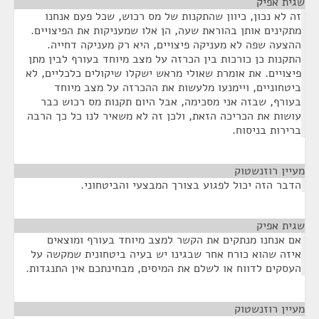
שגית אפיק
¶
זה לא נכון, כיוון שהתקנות של מס רכוש, שכל פעם אנחנו
מתקינים אותן בהוראת שעה, הן אלו שמעניקות את הפיצויים.
ההצעה שפה לא מעניקה פיצויים, היא רק מעניקה דחייה.
התקנות כן כורכות בין הכרזה על מצב מיוחד בעורף לבין מתן
פיצויים. את אומרת שאולי מראש ישקלו שיקולים כלכליים, לא
ביטחוניים, ויימנעו מלעשות את ההכרזה על מצב מיוחד
בעורף, שבזה אני מסכימה, אבל היום תקנות מס רכוש כבר
עושות את הכריכה הזאת, ולכן זה לא משאיר לנו כל כך הרבה
ברירות בניסוח.
מעיין רוזנשטוק
¶
הדבר הזה יכול לפגוע בצורך המבצעי והביטחוני.
שגית אפיק
¶
אם אנחנו מנתקים את הקשר למצב מיוחד בעורף ומוצאים
איזה שהוא כורח אחר שבגינו יש בעיה ביטחונית שמקשה על
העסקים לדווח או לשלם את המיסים, מבחינתכם אין התנגדות.
מעיין רוזנשטוק
¶