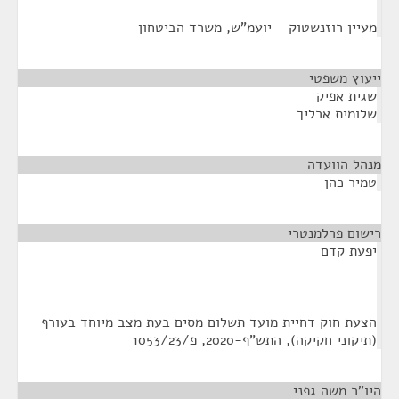
מעיין רוזנשטוק - יועמ"ש, משרד הביטחון
ייעוץ משפטי
¶
שגית אפיק
שלומית ארליך
מנהל הוועדה
¶
טמיר כהן
רישום פרלמנטרי
¶
יפעת קדם
הצעת חוק דחיית מועד תשלום מסים בעת מצב מיוחד בעורף
(תיקוני חקיקה), התש"ף-2020, פ/1053/23
היו"ר משה גפני
¶