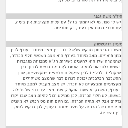
להביא את זה למליאה ברוב של 51.
היו"ר משה גפני
¶
יש לי 120. מי לא יתמוך בזה? עם עלות תקציבית אין בעיה,
עם חברי כנסת אין בעיה, רק תסכימו.
מעיין רוזנשטוק
¶
משרד הביטחון מבקש שלא לכרוך בין מצב מיוחד בעורף לבין
מתן פיצויים. מצב מיוחד בעורף הוא מצב משפטי תלוי הכרזה,
שהמטרה שלו היא להעניק לשירות הג"א סמכויות מוגברות
בשטח כלפי אוכלוסייה. אנחנו לא היינו רוצים לכרוך בין
שיקולים כלכליים לבין שיקולים מבצעיים-מקצועיים, שכן
ההשלכה הכלכלית יכולה לגרום לכך שהמצב משיקולים
מקצועיים ומבצעיים לא יוכרז. יש מצב מקביל למצב מיוחד
בעורף, הוא נקרא שעת התקפה, שזה מצב עובדתי של נפילה
בשטח, לא תלוי הכרזה, לכן ממילא יכול להיות מצב שבו יקרו
נזקים אבל לא תהיה הכרזה. גם היום חוק מס רכוש לא מעניק
פיצויים בשל הכרזה על מצב מיוחד בעורף, לכן נבקש לנתק
בין השניים.