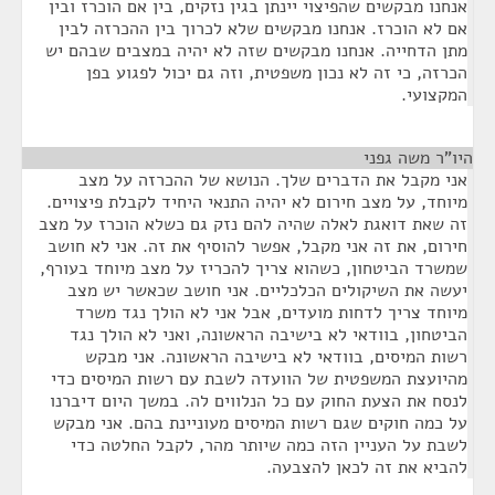
אנחנו מבקשים שהפיצוי יינתן בגין נזקים, בין אם הוכרז ובין
אם לא הוכרז. אנחנו מבקשים שלא לכרוך בין ההכרזה לבין
מתן הדחייה. אנחנו מבקשים שזה לא יהיה במצבים שבהם יש
הכרזה, כי זה לא נכון משפטית, וזה גם יכול לפגוע בפן
המקצועי.
היו"ר משה גפני
¶
אני מקבל את הדברים שלך. הנושא של ההכרזה על מצב
מיוחד, על מצב חירום לא יהיה התנאי היחיד לקבלת פיצויים.
זה שאת דואגת לאלה שהיה להם נזק גם כשלא הוכרז על מצב
חירום, את זה אני מקבל, אפשר להוסיף את זה. אני לא חושב
שמשרד הביטחון, כשהוא צריך להכריז על מצב מיוחד בעורף,
יעשה את השיקולים הכלכליים. אני חושב שכאשר יש מצב
מיוחד צריך לדחות מועדים, אבל אני לא הולך נגד משרד
הביטחון, בוודאי לא בישיבה הראשונה, ואני לא הולך נגד
רשות המיסים, בוודאי לא בישיבה הראשונה. אני מבקש
מהיועצת המשפטית של הוועדה לשבת עם רשות המיסים כדי
לנסח את הצעת החוק עם כל הנלווים לה. במשך היום דיברנו
על כמה חוקים שגם רשות המיסים מעוניינת בהם. אני מבקש
לשבת על העניין הזה כמה שיותר מהר, לקבל החלטה כדי
להביא את זה לכאן להצבעה.