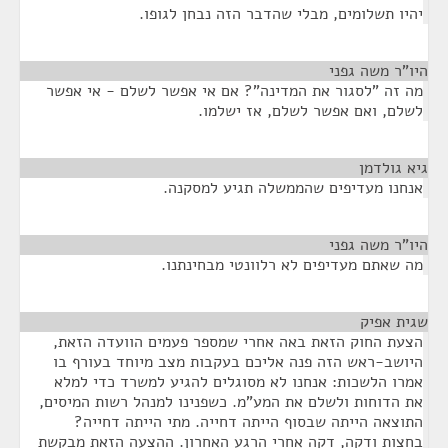
יהיו תשלומים, מבלי שהדבר הזה נבחן לגופו.
היו"ר משה גפני
¶
מה זה "לסגור את המדינה"? אם אי אפשר לשלם - אי אפשר
לשלם, ואם אפשר לשלם, אז ישלמו.
גיא גולדמן
¶
אנחנו מעדיפים שהממשלה תגיע למסקנה.
היו"ר משה גפני
¶
מה שאתם מעדיפים לא רלוונטי מבחינתנו.
שגית אפיק
¶
הצעת החוק הזאת באה אחרי שמספר פעמים הוועדה הזאת,
היושב-ראש הזה פנה אליכם בעקבות מצב מיוחד בעורף בו
אמרו הלשכות: אנחנו לא מסוגלים להגיע למשרד כדי למלא
את הדוחות ולשלם את המע"מ. כשפנינו למנהל רשות המיסים,
התוצאה הייתה שבסוף הייתה דחייה. מתי הייתה דחייה?
בחצות ודקה, דקה אחרי הרגע האחרון. ההצעה הזאת מבקשת