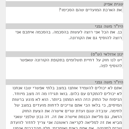
שגית אפיק
¶
את הארכת המועדים שהם הסכימו?
היו"ר משה גפני
¶
כן. את הכל אני רוצה לעשות בהסכמה. בהסכמה איתכם אני
רוצה להוסיף גם את הקורונה.
ינון אזולאי (ש"ס)
¶
יש לנו חוק על דחיית תשלומים בתקופת הקורונה שאפשר
להוסיף לפה.
היו"ר משה גפני
¶
אתם לא יכולים להעמיד אותנו במצב בלתי אפשרי שבו אנחנו
לא יכולים להתקדם עם כלום. בואו תגידו מה זה מצב מיוחד.
הניסוח של החוק הזה הוא המתון ביותר. הוא לא פוגע ברשות
המיסים, כי בלאו הכי אתם צריכים לדחות מועדים במצב של
לחימה. עובדה שגם ועדת שרים אישרה את הצעת החוק
הזאת, גם מליאת הכנסת אישרה את זה. זה נכון שלפני שאני
מביא את זה למליאה לקריאה ראשונה אני צריך לחזור לוועדת
שרים לחקיקה. אם אתם באים ואומרים: חלק מהדברים אנחנו