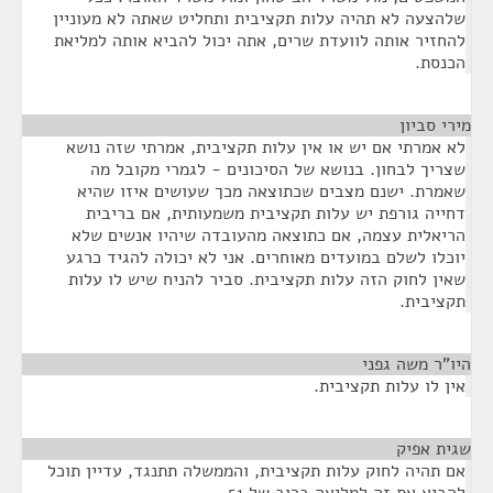
שלהצעה לא תהיה עלות תקציבית ותחליט שאתה לא מעוניין
להחזיר אותה לוועדת שרים, אתה יכול להביא אותה למליאת
הכנסת.
מירי סביון
¶
לא אמרתי אם יש או אין עלות תקציבית, אמרתי שזה נושא
שצריך לבחון. בנושא של הסיכונים - לגמרי מקובל מה
שאמרת. ישנם מצבים שכתוצאה מכך שעושים איזו שהיא
דחייה גורפת יש עלות תקציבית משמעותית, אם בריבית
הריאלית עצמה, אם כתוצאה מהעובדה שיהיו אנשים שלא
יוכלו לשלם במועדים מאוחרים. אני לא יכולה להגיד כרגע
שאין לחוק הזה עלות תקציבית. סביר להניח שיש לו עלות
תקציבית.
היו"ר משה גפני
¶
אין לו עלות תקציבית.
שגית אפיק
¶
אם תהיה לחוק עלות תקציבית, והממשלה תתנגד, עדיין תוכל