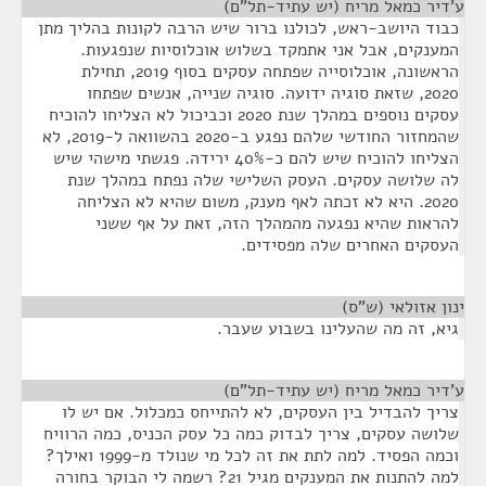
ע'דיר כמאל מריח (יש עתיד-תל"ם)
¶
כבוד היושב-ראש, לכולנו ברור שיש הרבה לקונות בהליך מתן
המענקים, אבל אני אתמקד בשלוש אוכלוסיות שנפגעות.
הראשונה, אוכלוסייה שפתחה עסקים בסוף 2019, תחילת
2020, שזאת סוגיה ידועה. סוגיה שנייה, אנשים שפתחו
עסקים נוספים במהלך שנת 2020 וכביכול לא הצליחו להוכיח
שהמחזור החודשי שלהם נפגע ב-2020 בהשוואה ל-2019, לא
הצליחו להוכיח שיש להם כ-40% ירידה. פגשתי מישהי שיש
לה שלושה עסקים. העסק השלישי שלה נפתח במהלך שנת
2020. היא לא זכתה לאף מענק, משום שהיא לא הצליחה
להראות שהיא נפגעה מהמהלך הזה, זאת על אף ששני
העסקים האחרים שלה מפסידים.
ינון אזולאי (ש"ס)
¶
גיא, זה מה שהעלינו בשבוע שעבר.
ע'דיר כמאל מריח (יש עתיד-תל"ם)
¶
צריך להבדיל בין העסקים, לא להתייחס כמכלול. אם יש לו
שלושה עסקים, צריך לבדוק כמה כל עסק הכניס, כמה הרוויח
וכמה הפסיד. למה לתת את זה לכל מי שנולד מ-1999 ואילך?
למה להתנות את המענקים מגיל 21? רשמה לי הבוקר בחורה