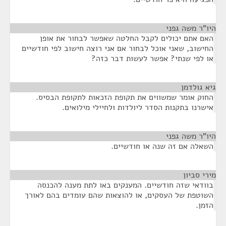
היו"ר משה גפני
¶
האם אתם יכולים לקבל החלטה שאפשר לבחור את אופן
החישוב, שאני אוכל לבחור אם אני רוצה חישוב לפי חודשיים
או לפי שנתי? אפשר לעשות דבר כזה?
גיא גולדמן
¶
החוק אומר שמשווים את תקופת הזכאות לתקופת הבסיס.
אישרנו בתקנות הסדר ליולדות ולחיילי מילואים.
היו"ר משה גפני
¶
השאלה אם זה שנה או חודשיים.
מירי סביון
¶
בוודאי שזה חודשיים. המענקים באו לתת מענה להכנסה
השוטפת של העסקים, או להוצאות שהם עומדים בהם לאורך
הזמן.