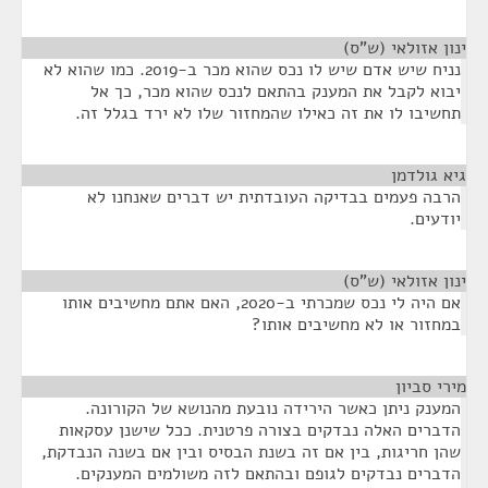
ינון אזולאי (ש"ס)
¶
נניח שיש אדם שיש לו נכס שהוא מכר ב-2019. כמו שהוא לא
יבוא לקבל את המענק בהתאם לנכס שהוא מכר, כך אל
תחשיבו לו את זה כאילו שהמחזור שלו לא ירד בגלל זה.
גיא גולדמן
¶
הרבה פעמים בבדיקה העובדתית יש דברים שאנחנו לא
יודעים.
ינון אזולאי (ש"ס)
¶
אם היה לי נכס שמכרתי ב-2020, האם אתם מחשיבים אותו
במחזור או לא מחשיבים אותו?
מירי סביון
¶
המענק ניתן כאשר הירידה נובעת מהנושא של הקורונה.
הדברים האלה נבדקים בצורה פרטנית. ככל שישנן עסקאות
שהן חריגות, בין אם זה בשנת הבסיס ובין אם בשנה הנבדקת,
הדברים נבדקים לגופם ובהתאם לזה משולמים המענקים.