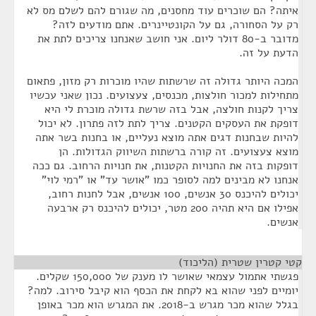
איתה? הם שוכרים עוד מחסנים, מה שגורם להם לשלם מס לא
רק על הסחורה, גם על הקונטיינרים. אתם מודעים לזה?
מדובר ב-80 דולר ליום. אני חושב שאנחנו צריכים לתת את
הדעת על זה.
המכה היותר גדולה זה שרשתות שהיו מוכרות רק מזון, פתאום
מתחילות למכור חולצות, מכנסים, צעצועים. נכון שאני עכשיו
צריך לקנות חולצה, אבל בזה שרשת גדולה מוכרת לי היא
דופקת את העסקים הקטנים. צריך לתת לזה פתרון. לא יכול
להיות שבחנות דגים אתה מוצא נעליים, או בחנות בשר אתה
מוצא צעצועים. זה קורה ברשתות השיווק הגדולות. הן
דופקות בזה את החנויות הקטנות, את חנויות הרחוב. גם ככה
אנחנו לא מבינים למה לסופר כמו "אושר עד" או "רמי לוי"
יכולים להיכנס 30 אנשים, 100 אנשים, אבל לחנות רחוב,
אפילו אם היא תהיה 200 מטר, יכולים להיכנס רק ארבעה
אנשים.
קטי קטרין שטרית (הליכוד)
¶
פגשתי אתמול עצמאי שאושר לו מענק של 150,000 שקלים.
יומיים לפני שהוא בא לקחת את הכסף הוא קיבל סירוב. למה?
בגלל שהוא מכר מגרש ב-2018. את המגרש הוא מכר באופן