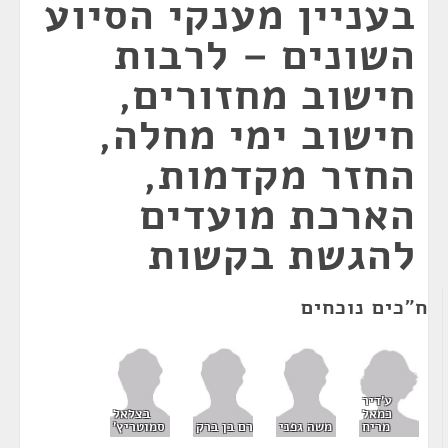
בעניין מענקי הסיוע
השונים – לרבות
חישוב מחזורים,
חישוב ימי מחלה,
החזר מקדמות,
הארכת מועדים
להגשת בקשות
ח"כים נוכחים
ע'דיר
כמאל
בצלאל
מריח
משה גפני
רם בן ברק
סמוטריץ'