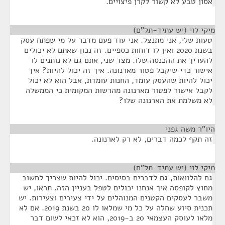
אסון טבע לא קשור לקרן פיצויים.
מיקי לוי (יש עתיד-תל"ם)
¶
טעות שלי, אני מתנצל. אני עוד פעם מדבר על מי שפתח עסק
בשנת 2020 ואין לו דוחות כספיים. זה נכון שאתם לא יכולים
להעריך את ההכנסה שלו. מצד שני, אתם גם לא נותנים לו
אישור כדי שיקבל פטור מארנונה. איך זה יכול להיות? איך
יכול להיות שהעסק עומד, החנות עומדת, אבל הוא לא יכול
לקבל אישור לפטור מארנונה מהרשות המקומית כי הממשלה
לא משלמת את הארנונה שלו?
היו"ר משה גפני
¶
זה תקף לכמה דברים, לא רק לארנונה.
מיקי לוי (יש עתיד-תל"ם)
¶
גם להלוואות, גם לדברים בסיסים. יכול להיות שצריך לחשוב
מחוץ לקופסה איך אנחנו יכולים לטפל בעניין הזה. תראו, יש
משבר לעסקים הקטנים המנוהלים על ידי צעירים וצעירות. יש
תכנית סיוע שחלה על כל מי שמלאו לו 20 בשנת 2019. אם לא
מלאו לעוסק העצמאי 20 ב-2019, הוא לא זכאי לשום דבר