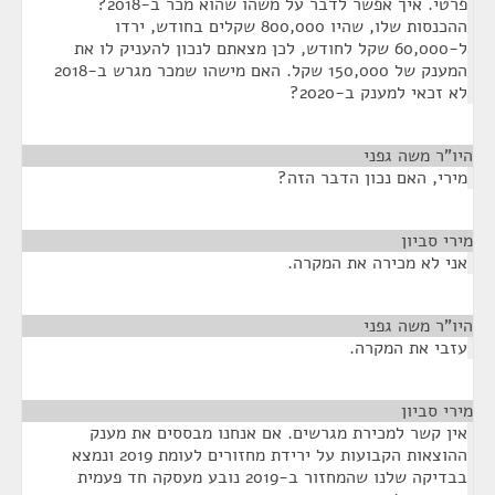
פרטי. איך אפשר לדבר על משהו שהוא מכר ב-2018?
ההכנסות שלו, שהיו 800,000 שקלים בחודש, ירדו
ל-60,000 שקל לחודש, לכן מצאתם לנכון להעניק לו את
המענק של 150,000 שקל. האם מישהו שמכר מגרש ב-2018
לא זכאי למענק ב-2020?
היו"ר משה גפני
¶
מירי, האם נכון הדבר הזה?
מירי סביון
¶
אני לא מכירה את המקרה.
היו"ר משה גפני
¶
עזבי את המקרה.
מירי סביון
¶
אין קשר למכירת מגרשים. אם אנחנו מבססים את מענק
ההוצאות הקבועות על ירידת מחזורים לעומת 2019 ונמצא
בבדיקה שלנו שהמחזור ב-2019 נובע מעסקה חד פעמית