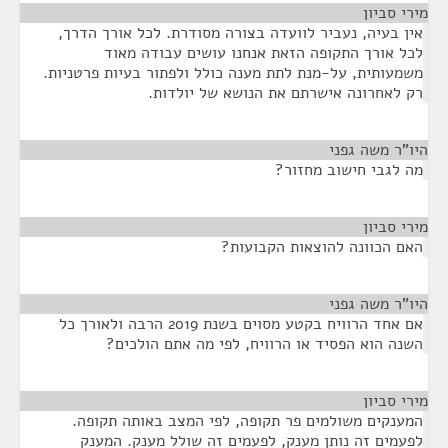
מירי סביון
¶
אין בעיה, נעביר לוועדה בצורה מסודרת. לכל אורך הדרך,
לכל אורך התקופה הזאת אנחנו עושים עבודה מאוד
משמעותית, על-מנת לתת מענה כולל ולפתור בעיות פרטניות.
רק לאחרונה אישרתם את הנושא של יולדות.
היו"ר משה גפני
¶
מה לגבי חישוב מחזור?
מירי סביון
¶
האם הכוונה להוצאות הקבועות?
היו"ר משה גפני
¶
אם אחד הרוויח בקטע מסוים בשנת 2019 הרבה ולאורך כל
השנה הוא הפסיד או הרוויח, לפי מה אתם הולכים?
מירי סביון
¶
המענקים משולמים פר תקופה, לפי המצב באותה תקופה.
לפעמים זה נותן מענק, לפעמים זה שולל מענק. המענק