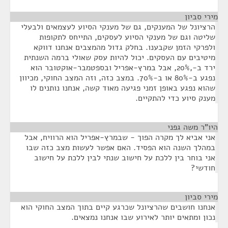
מירי סביון
¶
הרציונל של המענקים, גם של מענקי הסיוע לעצמאים ולבעלי
שליטה וגם של מענקי הסיוע לעסקים, התייחס לתקופות
ולפרקי הזמן שקבענו. בחלק גדול מהמצבים אנחנו דווקא
מיטיבים עם העסקים. יכול להיות עסק שאולי ברמה השנתית
ירד ב-,20%, אבל במרץ-אפריל ובספטמבר-אוקטובר הוא
נפגע ב-80% או ב-70%. במצב כזה, וזה המצב החוקי, מכיוון
שהוא נפגע באופן זמני פגיעה מאוד קשה, אנחנו נותנים לו
מענק סיוע כדי להתקיים.
היו"ר משה גפני
¶
אני אביא לך מקרה הפוך - שבמרץ-אפריל הוא הרוויח, אבל
במהלך השנה הוא הפסיד. האם אפשר לעשות מצב כזה שבו
אני בוחר בין ללכת על חישוב שנתי לבין ללכת על חישוב
חודשי?
מירי סביון
¶
אנחנו חושבים שהרציונל שכרגע קיים בתוך המצב החוקי הוא
נכון ומתאים יותר לאירוע שבו אנחנו נמצאים.