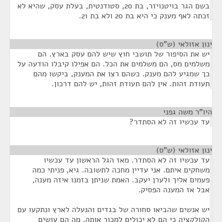
בשם הגר בויטנויזר, בת 20, סטודנטית, בעלת עסק, שהיא לא
זכתה לאף מענק כי היא בת 20 ולא בת 21.
ינון אזולאי (ש"ס)
¶
יש את הסיפור של תושבי חוץ שיש להם עסק בארץ. הם
משלמים מס, הם משלמים את הכל. הם אפילו קיבלו הודעה על
כך שמגיע להם מענק. כשהם רצו את המענק, ביקשו מהם
תעודת זהות. אין להם תעודת זהות, יש להם דרכון.
היו"ר משה גפני
¶
עד עכשיו זה לא הסתדר?
ינון אזולאי (ש"ס)
¶
עד עכשיו זה לא הסתדר. מאז הגל הראשון עד עכשיו
משחקים איתם. אני עדיין מחכה לתשובה. גיא, פניתי כמה
פעמים אליך ולערן יעקב. האמת שניתן בזמנו איזה מענה,
אבל אז המענה הפסיק.
יש אנשים שהביאו סחורה של בגדים והנעלה לארץ ונתקעו עם
הקולקציה כי הם לא יכולים למכור אותה. מה הם עושים