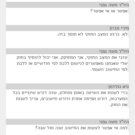
היו"ר משה גפני
¶
אפשר או אי אפשר?
מירי סביון
¶
לא. כרגע המצב החוקי לא תומך בזה.
היו"ר משה גפני
¶
עזבי את המצב החוקי, אני המחוקק. אני יכול להוסיף בחוק
שלי שאנחנו מאפשרים לנישום ללכת לפי חודשיים או ללכת
לפי החישוב השנתי.
גיא גולדמן
¶
כדי לשנות את השיטה באופן מוחלט, שזה דורש שינויים בכל
המערכות, דורש תפיסה אחרת ודורש חישובים, צריך לשנות
את החוק.
היו"ר משה גפני
¶
למה אי אפשר לעשות את החישוב שנה מול שנה?