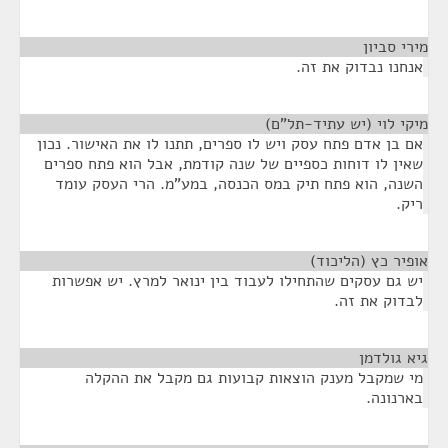
מירי סביון
¶
אנחנו נבדוק את זה.
מיקי לוי (יש עתיד-תל"ם)
¶
אם בן אדם פתח עסק ויש לו ספרים, תתנו לו את האישור. נכון
שאין לו דוחות כספיים של שנה קודמת, אבל הוא פתח ספרים
השנה, הוא פתח תיק במס הכנסה, במע"מ. הרי העסק עומד
ריק.
אופיר כץ (הליכוד)
¶
יש גם עסקים שהתחילו לעבוד בין ינואר למרץ. יש אפשרות
לבדוק את זה.
גיא גולדמן
¶
מי שמקבל מענק הוצאות קבועות גם מקבל את ההקלה
בארנונה.