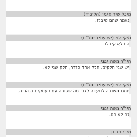
מיכל שיר סגמן (הליכוד)
¶
נאמר שהם קיבלו.
מיקי לוי (יש עתיד-תל"ם)
¶
הם לא קיבלו.
היו"ר משה גפני
¶
יש שני חלקים. חלק אחד סודר, חלק שני לא.
מיקי לוי (יש עתיד-תל"ם)
¶
תתנו תשובה לוועדה לגבי מה שקורה עם העסקים בנהריה.
היו"ר משה גפני
¶
זה לא הם.
מירי סביון
¶