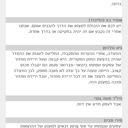
נדונו.
אופיר כץ (הליכוד)
¶
יש לכם את היכולת למצוא את הדרך להכניס אותם. אנחנו
אחרי זה נקבע אם זה יהיה בחקיקה או בדרך אחרת.
גיא גולדמן
¶
הוועדה, אחרי ההערות שהתקבלו, החליטה לשנות את ההסדר
שהיה בהצעת החוק המקורית. היא קבעה שעל ירידת מחזור
של עסקים שפתחו בינואר-פברואר 2020 הם יקבלו סכום
קצוב. הייתה טענה על כך שזה לא מענה מספק, לכן הוועדה
החליטה להפוך את זה לכל ירידת מחזור, שכל ירידת מחזור
תזכה במענק הזה.
היו"ר משה גפני
¶
אבל לעסק חדש אין דוח.
מירי סביון
¶
עסקים שנפתחו עד סוף 2019 זכאים למענק של ההוצאות