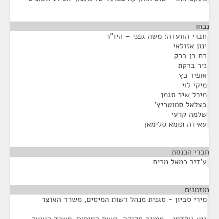
נכחו
¶
חברי הוועדה: משה גפני – היו"ר
ינון אזולאי
רם בן ברק
ניר ברקת
אופיר כץ
מיקי לוי
מיכל שיר סגמן
בצלאל סמוטריץ'
שלמה קרעי
עאידה תומא סלימאן
חברי הכנסת
¶
ע'דיר כמאל מריח
מוזמנים
¶
מירי סביון - סגנית מנהל רשות המיסים, משרד האוצר