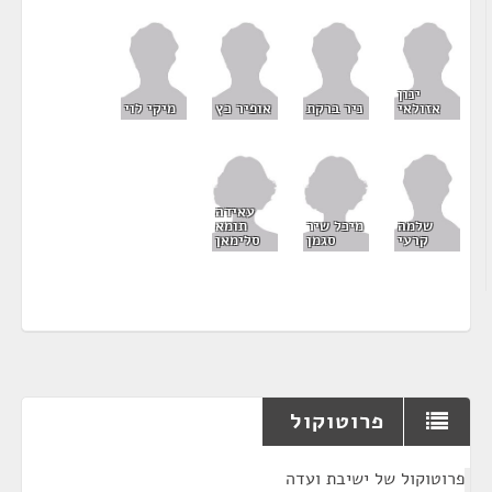
ינון
אזולאי
ניר ברקת
אופיר כץ
מיקי לוי
עאידה
מיכל שיר
תומא
שלמה
סגמן
סלימאן
קרעי
פרוטוקול
¶
פרוטוקול של ישיבת ועדה