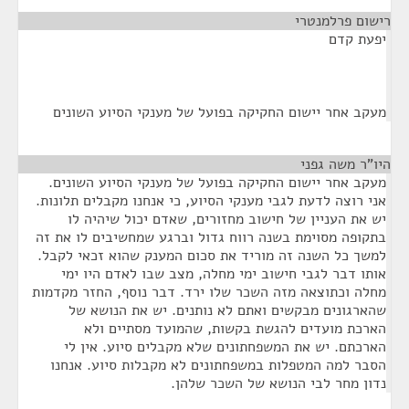
רישום פרלמנטרי
¶
יפעת קדם
מעקב אחר יישום החקיקה בפועל של מענקי הסיוע השונים
היו"ר משה גפני
¶
מעקב אחר יישום החקיקה בפועל של מענקי הסיוע השונים.
אני רוצה לדעת לגבי מענקי הסיוע, כי אנחנו מקבלים תלונות.
יש את העניין של חישוב מחזורים, שאדם יכול שיהיה לו
בתקופה מסוימת בשנה רווח גדול וברגע שמחשיבים לו את זה
למשך כל השנה זה מוריד את סכום המענק שהוא זכאי לקבל.
אותו דבר לגבי חישוב ימי מחלה, מצב שבו לאדם היו ימי
מחלה וכתוצאה מזה השכר שלו ירד. דבר נוסף, החזר מקדמות
שהארגונים מבקשים ואתם לא נותנים. יש את הנושא של
הארכת מועדים להגשת בקשות, שהמועד מסתיים ולא
הארכתם. יש את המשפחתונים שלא מקבלים סיוע. אין לי
הסבר למה המטפלות במשפחתונים לא מקבלות סיוע. אנחנו
נדון מחר לבי הנושא של השכר שלהן.