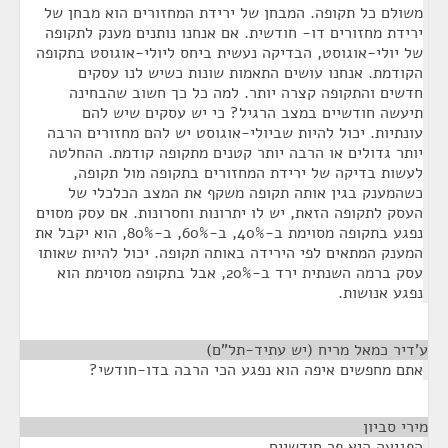
משולם כל תקופה. המבחן של ירידת המחזורים הוא מבחן של
ירידת מחזורים דו- חודשית. אם אנחנו נותנים מענק לתקופה
של יולי-אוגוסט, הבדיקה נעשית ביחס ליולי-אוגוסט בתקופה
הקודמת. אנחנו עושים התאמות שונות כשיש לנו עסקים
חדשים והתקופה קצרה יותר. למה כל כך חשוב שהבחינה
תיעשה חודשיים במצב הרגיל? כי יש עסקים שיש להם
עונתיות. יכול להיות שביולי-אוגוסט יש להם מחזורים הרבה
יותר גדולים או הרבה יותר קטנים מתקופה קודמת. ההחלטה
לעשות בדיקה של ירידת המחזורים בתקופה מול תקופה,
כשהמענק בגין אותה תקופה משקף את המצב הכלכלי של
העסק לתקופה הזאת, יש לו יתרונות וחסרונות. אם עסק מסוים
נפגע בתקופה מסוימת ב-40%, ב-60%, ב-80%, הוא יקבל את
המענק המתאים לפי הירידה באותה תקופה. יכול להיות שאותו
עסק ברמה השנתית ירד ב-20%, אבל בתקופה מסוימת הוא
נפגע אנושות.
ע'דיר כמאל מריח (יש עתיד-תל"ם)
¶
אתם מחפשים איפה הוא נפגע הכי הרבה בדו-חודשי?
מירי סביון
¶
הפגיעה היא פר חודשיים.