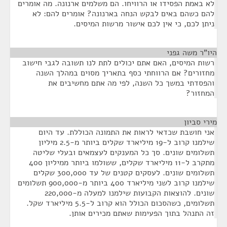
לא באמת הפסידו או הרוויחו. הם משלמים ארנונה. מה אומרים
להם כשהם באים לבקש הנחה בארנונה? אומרים להם: לא
ניתן לכם, כי אין לכם אישור מרשות המיסים.
היו"ר משה גפני
¶
רשות המיסים, האם אתם יכולים לתת לנו תשובה לגבי חישוב
מחזורים? אם הרווחתי כסף בתאריך מסוים במהלך השנה
והפסדתי במשך כל השנה, לפי מה אתם מחשיבים את
המחזור?
מירי סביון
¶
אני חושבת שכדאי לראות את התמונה הכוללת. עד היום
שילמנו קרוב ל-19 מיליארד שקלים ביותר מ-2.5 מיליון
תשלומים שונים. סך כל המענקים לעצמאים ובעלי שליטה
מתקרב ל-11 מיליארד שקלים, ששולמו ביותר ממיליון 400
תשלומים שונים. לעסקים קטנים של עד 300,000 שקלים
שילמנו קרוב לשני מיליארד 400 ביותר מ-900,000 תשלומים
שונים. להוצאות הקבועות שילמנו למעלה מ-220,000
תשלומים, כשהסכום הכולל הוא קרוב ל-5.5 מיליארד שקל.
זה התנהל בתוך הפעימות שאתם מכירים אותן.