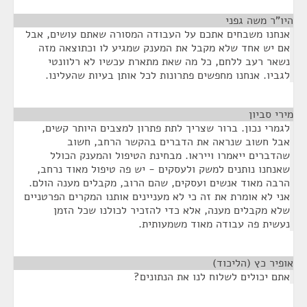
היו"ר משה גפני
¶
אנחנו משבחים אתכם על העבודה המסורה שאתם עושים, אבל
אם יש אחד שלא מקבל את המענק שמגיע לו וכתוצאה מזה
נשאר רעב ללחם, כל מה שאת מתארת עכשיו לא רלוונטי
לגביו. אנחנו מחפשים פתרונות לכל אותן בעיות שהעלינו.
מירי סביון
¶
לגמרי נכון. ברור שצריך לתת פתרון למצבים היותר קשים,
אבל חשוב שנראה את הדברים בהקשר הרחב, חשוב
שהדברים ייאמרו וייראו. מבחינת הטיפול והמענק הכולל
שאנחנו נותנים למשק ולעסקים - יש פה טיפול מאוד נרחב,
הרבה מאוד אנשים ועסקים, שהם הרוב, מקבלים מענה הולם.
אני לא אומרת את זה כי לא מעניינים אותנו המקרים הפרטניים
שלא מקבלים מענה, אלא כדי להזכיר לכולנו שכל הזמן
נעשית פה עבודה מאוד משמעותית.
אופיר כץ (הליכוד)
¶
אתם יכולים לשלוח לנו את הנתונים?