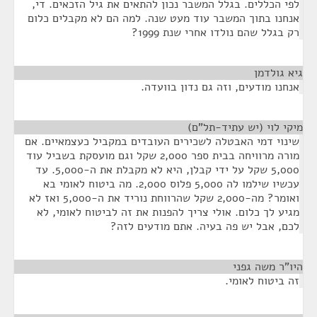
לפי הכללים. בגלל המשבר נכון להתאים את גיל הזכאים. די,
אנחנו בתוך המשבר עוד מעט שנה. למה הם לא מקבלים כלום
רק בגלל שהם נולדו אחרי שנת 1999?
גיא גולדמן
¶
אנחנו מודעים, וזה גם נדון בוועדה.
מיקי לוי (יש עתיד-תל"ם)
¶
שינוי דמי האבטלה לשכירים העובדים במקביל כעצמאיים. אם
מורה מרוויחה בבית ספר 2,000 שקל וגם מועסקת בשביל עוד
5,000 שקל על ידי קבלן, היא לא מקבלת את ה-5,000. עד
עכשיו שילמו לה 5,000 פלוס 2,000. מה ביטוח לאומי בא
ואומר? מה-2,000 שקל שהרווחת נוריד את ה-5,000 ואז לא
מגיע לך כלום. אולי צריך להפנות את זה לביטוח לאומי, לא
לכם, אבל יש פה בעיה. אתם מודעים לזה?
היו"ר משה גפני
¶
זה ביטוח לאומי.