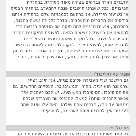
הדברים האלה נבדקים בצורה מאוד מסודרת במחלקת
הפיצויים. ככל שאנחנו חושבים שנכון להתערב במחזור הבסיס
או בשיעור הירידה, אז בהתאם לסמכויות שלנו בחקיקה אנחנו
בודקים את הדברים ומתערבים. בדרך כלל זה נעשה בהבנה,
בהסכמה, אנשים מבינים למה תיקנו את הנוסחה היבשה כדי
להתאים את המענק למציאות הזאת. לפעמים התיקונים נותנים
תוספת של מענק בגלל מקדם שאנחנו חושבים שצריכים
להגדיל אותו, לפעמים צריך לתקן כלפי מטה לעומת הדרישה
המקורית. אם יש פניות ספציפיות, תעבירו, אנחנו נדאג לבחון
אותן. אם צריך לתקן משהו, נתקן, ואם צריך להסביר, נסביר.
אופיר כץ (הליכוד)
¶
גם הלשכה שלי מעבירה אליכם פניות. אני חייב לציין
שהמענה הוא יעיל, מהיר, ותמשיכו כך. העסקים החדשים, גם
אם הם קיבלו, הם קיבלו ממש מעט. יש לכם רעיונות איך
אפשר להכניס אותם? למשל, להכניס את העבודה שלהם
מינואר עד מרץ, דברים שהם שילמו. האם עלו איזה שהם
רעיונות איך להכניס אותם לארנונה, למענקים?
גיא גולדמן
¶
זה אחד מאותם דברים שכשהיו פה דיונים בהצעת החוק הם