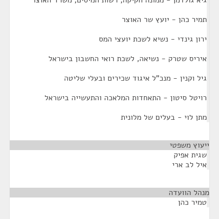
גיא גולדמן - ממונה חקיקה, רשות המיסים, משרד האוצר
תמיר כהן - יועץ שר האוצר
ירון גינדי - נשיא לשכת יועצי המס
איריס שטרק - נשיאה, לשכת רואי החשבון בישראל
גיל וקנין - מנכ"ל איגוד שכירים ובעלי שליטה
רויטל סיטון - התאחדות המלאכה והתעשייה בישראל
מתן לוי - בעלים של מלונית
ייעוץ משפטי
¶
שגית אפיק
איל לב ארי
מנהל הוועדה
¶
טמיר כהן