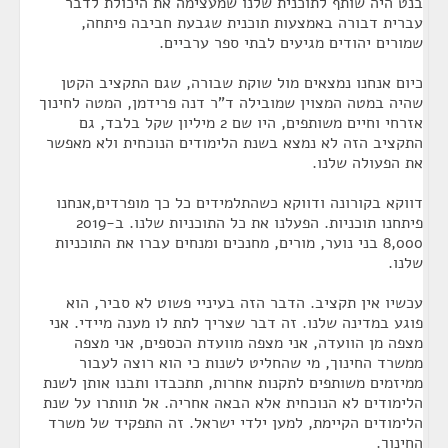
בנט היה שותף לתוכנית שלנו שמעצימה את היכולת לדבר
עברית דבורה באמצעות תוכנית שגבעת חביבה פיתחה,
שמורים יהודים מגיעים לבתי ספר ערביים.
כיום אנחנו נמצאים מול שוקת שבורה, שגם התקציב הקטן
שהיה במטה המצוין שמובילה ד"ר דנה פרידמן, המטה לחינוך
אזרחי וחיים משותפים, היו שם 2 מיליון שקל בלבד, גם
התקציב הזה לא נמצא בשנת הלימודים הנוכחית ולא מאפשר
את הפעולה שלנו.
דווקא בקורונה ודווקא כשהתלמידים כל כך מופרדים,אנחנו
פיתחנו תוכניות. הפעלנו את כל התוכניות שלנו. ב-2019
8,000 בני נוער, מורים, מחנכים ומנחים עברו את התוכניות
שלנו.
עכשיו אין תקציב. הדבר הזה בעיניי פשוט לא סביר, הוא
פוגע במדינה שלנו. זה דבר שצריך לתת לו מענה מיידי. אני
מצפה מן הוועדה, אני מצפה מוועדת הכספים, אני מצפה
ממשרד החינוך, מי שהחליט לשנות כי הוא רוצה לעבור
ממיזמים משותפים לתקנות אחרות, תתכבדו ותבנו אותן לשנת
הלימודים לא הנוכחית אלא הבאה אחריה. אל תוותרו על שנת
הלימודים הקיימת, למען ילדי ישראל. זה התפקיד של משרד
החינוך.