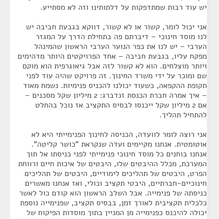
יש עוד רבות שמתדפקות על דלתותינו וזה לא מסתייע.
אני יכול לומר, קשור או לא קשור, דווקא בגבעת חביבה יש
לנו מוסד חינוכי – דיברתם פה בתחילת הדרך על המגזר
הערבי – יש לנו את כפר הנוער הערבי הראשון שהמינהל
מפקח עליו, בגבעת חביבה – אחד הפרויקטים היותר מדהימים
ויותר מוצלחים. הוא לא קשור לזה אבל גיאוגרפית הוא מוקם
שם ומוכר על ידי משרד החינוך. זה פרויקט שהיה עוד לפני
תקופת ההקפאה, כשעוד יכולנו להכניס פנימיות. נשמח מאוד
– איך אמרה חברת הכנסת זנדברג: 2 מיליון שקל מסכנים –
אם 2 מיליון שקל ייכנסו לבסיס התקציב אז נוכל בהחלט
להתחיל תהליך.
אני רוצה לומר לוועדה, הכניסה לחינוך הפנימייתי היא לא
אוטומטית. אנחנו מקיימים ועדה שנקראת "כושר קליטה".
אנחנו בוחנים כל מוסד חינוכי פנימייתי לפני כניסתו אל תוך
המערכת, מכלל ההיבטים שלו, היבטים של איכות חיים ורווחת
הפרט, היבטים של תהליכים לימודיים, היבטים של תהליכים
חינוכיים-חברתיים, היבטי תקציב וכולי, ואז אנחנו מאשרים
כניסתה של פנימייה. אבל השלב הראשון הוא קודם כול לאשר
כלכלית תקציבית לאורך זמן, בבסיס תקציב, שפנימייה נוספת
יכולה להיכנס כפנימייה מן המניין בתוך מוסדות הפיקוח של