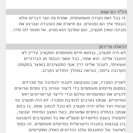
היו"ר רם שפע
¶
זו בכל זאת נקודה משמעותית. אמרת פה שני דברים שלא
הבנתי איך הם נפגשים. גם תיארת את העובדה שכרגע את
מבינה שאין תקציב, וגם שתיכף הוא מגיע. אז תעשי לנו סדר.
דניאלה פרידמן
¶
לא היה תקציב, בנושא חיים משותפים התקציב עדיין לא
הועבר אלינו. הוא אמור, ככל שאני הבנתי מן הבירורים
שעשיתי, לעבור אלינו דרך אגף התקציבים באוצר בתקופה
הקרובה ביותר, כנראה במהלך החודש הקרוב.
לעניין המכרז, אכן נתבקשנו לעבור לכתיבה של מכרזים
במקום מיזמים משותפים כדי ליצור שוויון בין גופים שרוצים
להגיש את המועמדות שלהם וכדי לייצר קריטריונים יותר
שוויוניים. אנחנו נערכים לכתיבת המכרז. לא היה תקציב עד
עכשיו ועד שלא יהיה תקציב לא נוכל לכתוב אותו. בו בזמן
אנחנו בהחלט בוחנים אפשרות, בשל המצב המיוחד שנוצר,
להפעיל בשנת הלימודים תשפ"א את כל התקציבים להפגשה
בין קבוצות בחברה הישראלית כמיזמים משותפים. זה כפוף
לאישור של החשבות שלנו והדיונים האלה מתקיימים.