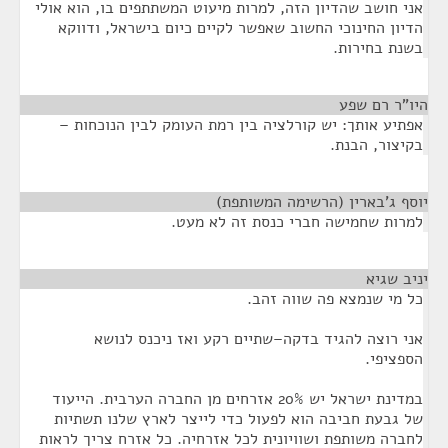
אני חושב שהדיון הזה, למרות מיעוט המשתתפים בו, הוא אולי
הדיון החינוכי החשוב שאפשר לקיים כיום בישראל, ודווקא
בשנת בחירות.
היו"ר רם שפע
¶
אפתיע אותך: יש קורלציה בין רמת העומק לבין הנוכחות –
בקיצור, הבנת.
יוסף ג'בארין (הרשימה המשותפת)
¶
למרות שחמישה חברי כנסת זה לא מעט.
יניב שגיא
¶
כל מי שנמצא פה שווה זהב.
אני רוצה להגיד בדקה–שתיים רקע ואז ניכנס לנושא
הספציפי.
במדינת ישראל יש 20% אזרחים מן החברה הערבית. הייעוד
של גבעת חביבה הוא לפעול כדי לייצר לארץ שלנו תשתיות
לחברה משותפת ושוויונית לכל אזרחיה. כל אזרח צריך לראות