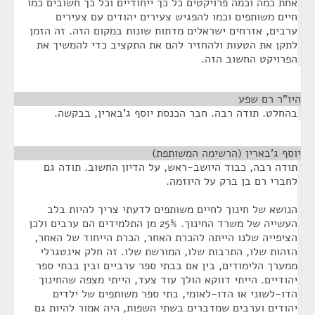
אחת כמה וכמה פרויקטים כל כך ייחודיים וכל כך חשובים כמו
חיים משותפים וכמו להפגיש צעירים יהודים עם צעירים
ערבים, אזרחים ישראלים מדתות שונות במקום הזה. זה הזמן
לתקן את הטעות ולהחזיר להם את התקציב כדי להמשיך את
הפרויקט החשוב הזה.
היו"ר רם שפע
¶
בהחלט. תודה רבה. חבר הכנסת יוסף ג'בארין, בבקשה.
יוסף ג'בארין (הרשימה המשותפת)
¶
תודה רבה, כבוד היושב-ראש, על הדיון החשוב. תודה גם
לחברי רם בן ברק על היוזמה.
הנושא של חינוך לחיים משותפים לדעתי צריך להיות בלב
העשייה של משרד החינוך. 25% מן התלמידים הם ערבים ולכן
הציפייה שלנו הייתה להכרת האחר, הכרת הייחוד של האחר,
הזהות שלו, התרבות שלו, המורשת שלו. זה חלק אינטגרלי
ממערך הלימודים, בין אם בבתי ספר ערביים ובין בבתי ספר
יהודיים. הייתי דווקא הולך עוד צעד, הייתי מצפה שהחינוך
הדו-לשוני או הדו-לאומי, בתי ספר משותפים של ילדים
יהודים וערבים שמדברים בשתי השפות, היה אמור להיות גם