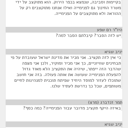
בקיימות וסביבה, שנמצא בכפר הירוק. הוא מתוקצב על ידי
משרד החינוך גם לפנימייה ואילו אנחנו מתוקצבים רק על
ההוראה ולא מתוקצבים על הפנימייה.
היו"ר רם שפע
¶
יש לזה הסבר? קיבלתם הסבר למה?
יניב שגיא
¶
כי אין לזה תקציב. אני מכיר את מדינת ישראל שעובדת על פי
תבחינים שוויוניים, כך אני מכיר ומוקיר, ולכן אני מצפה
שהדבר הזה ייפתר, שיהיה את התקציב הלא מאוד גדול
להפעלת הפנימייה שעושה את אותה פעולה. בזה אני חושב
שתוכלו לעזור למוסד היחיד שפיתח תוכנית למנהיגות לחיים
משותפים, שכל כך נדרשת לעתיד שלנו.
תמר זנדברג (מרצ)
¶
באיזה היקף תקציב מדובר עבור הפנימייה? כמה כסף?
יניב שגיא
¶