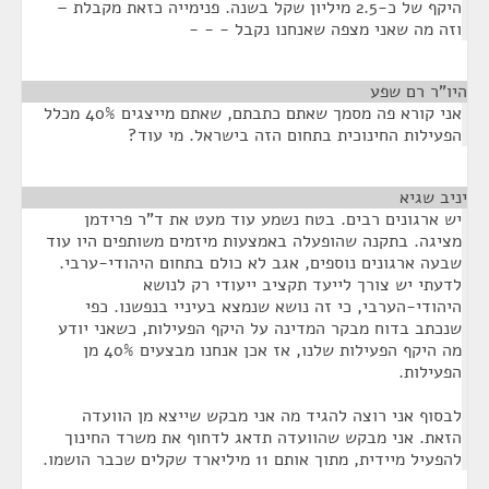
היקף של כ-2.5 מיליון שקל בשנה. פנימייה כזאת מקבלת –
וזה מה שאני מצפה שאנחנו נקבל - - -
היו"ר רם שפע
¶
אני קורא פה מסמך שאתם כתבתם, שאתם מייצגים 40% מכלל
הפעילות החינוכית בתחום הזה בישראל. מי עוד?
יניב שגיא
¶
יש ארגונים רבים. בטח נשמע עוד מעט את ד"ר פרידמן
מציגה. בתקנה שהופעלה באמצעות מיזמים משותפים היו עוד
שבעה ארגונים נוספים, אגב לא כולם בתחום היהודי-ערבי.
לדעתי יש צורך לייעד תקציב ייעודי רק לנושא
היהודי-הערבי, כי זה נושא שנמצא בעיניי בנפשנו. כפי
שנכתב בדוח מבקר המדינה על היקף הפעילות, כשאני יודע
מה היקף הפעילות שלנו, אז אכן אנחנו מבצעים 40% מן
הפעילות.
לבסוף אני רוצה להגיד מה אני מבקש שייצא מן הוועדה
הזאת. אני מבקש שהוועדה תדאג לדחוף את משרד החינוך
להפעיל מיידית, מתוך אותם 11 מיליארד שקלים שכבר הושמו.