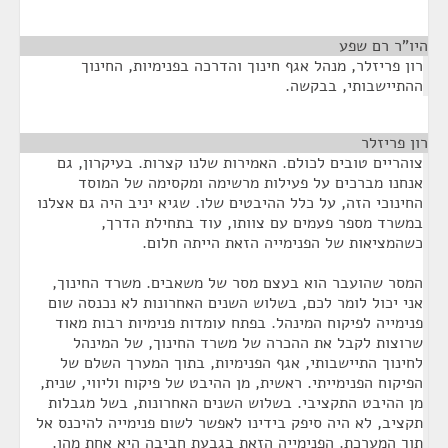
היו"ר רם שפע
¶
רון פריזלר, מנהל אגף חינוך והדרכה בפנימיות, החינוך
ההתיישבותי, בבקשה.
רון פריזלר
¶
צוהריים טובים לכולם. האמירות שלנו קצרות. בעיקרון, גם
אנחנו מברכים על פעילות מרשימה ומקסימה של המוסד
החינוכי הזה, על כלל ההיבטים שלו. שגיא יניב היה גם אצלנו
במשרד מספר פעמים עם צוותו, עוד בתחילת הדרך,
כשהמציאות של הפנימייה הזאת הייתה חלום.
המסר שהועבר הוא בעצם מסר של משאבים. משרד החינוך,
אני יכול לומר לכם, בשלוש השנים האחרונות לא נכנסה שום
פנימייה לפיקוח המינהל. בפתח עומדות פנימיות רבות מאוד
שרוצות לקבל את ההכרה של משרד החינוך, של המינהל
לחינוך התיישבותי, אגף הפנימיות, בתוך המערך השלם של
הפיקוח הפנימייתי. ראשית, מן ההיבט של פיקוח וליווי, שנית,
מן ההיבט התקציבי. בשלוש השנים האחרונות, בשל מגבלות
תקציב, לא היה סיפק בידינו לאפשר לשום פנימייה להיכנס אל
תוך המערכת. הפנימייה הזאת בגבעת חביבה היא אחת מהן.