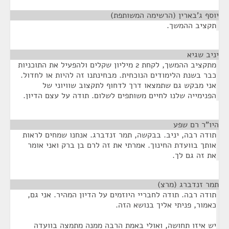
יוסף ג'בארין (הרשימה המשותפת)
¶
תקציב ההמשך.
יניב שגיא
¶
מתקציב ההמשך, לקחת 2 מיליון שקלים ולהפעיל את התוכניות
כבר בשנת הלימודים הנוכחית. מבחינתנו זה להיות או לחדול.
אני מבקש גם שתמצאו דרך לדחוף לתקצוב שוויוני של
הפנימייה שלנו לחיים משותפים לשלום. תודה על עצם הדיון.
היו"ר רם שפע
¶
תודה רבה, יניב. בבקשה, תמר זנדברג. אנחנו שמחים לראות
אותך בוועדת החינוך. אמרתי את זה לרם בן ברק ואני אומר
את זה גם לך.
תמר זנדברג (מרצ)
¶
תודה רבה. תודה לחבריי היוזמים על הדיון המהיר. אני גם,
כאמור, פניתי אליך בנושא הזה.
יש איזו תחושה, ואולי באמת הרבה ממנה מתמצה בוועדה