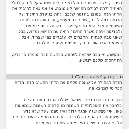
מפחיד, וישר יש תוויות וכל מיני מילים שנורא קל לזרוק לחלל
האוויר ולתת לכולם תחושה לא טובה. אז אני גאה להוביל את
הדיון הזה, כמובן ביוזמה שלכם, לתת בוועדת החינוך של
הכנסת במה לדיון, שהוא גם מעמיק, על האפשרות לחיים
משותפים אבל הוא גם מקצועי ודורש תשובות לתקצוב
ולבדיקה איפה משרד החינוך רואה את הנושא ומדוע, ככל
שאני מבין לפחות, הדברים לא עובדים כפי שצריך. אבל
רציתי להגיד את זה רק כסיפתח ואתן לכם להרחיב.
בבקשה, מי מכם שירצה לפתוח, בבקשה חבר הכנסת בן ברק,
התייחסות שלכם לנושא.
רם בן ברק (יש עתיד-תל"ם)
¶
תודה רבה לך על שאתה מקיים את הדיון החשוב הזה, תודה
לכל מי שנמצא פה.
אין זה סוד שבמדינת ישראל יש לנו הרבה מאוד בעיות
בלחבר את האוכלוסיות השונות מן הדתות השונות שנמצאות
כאן. אין ספק שזה אתגר גדול ואין ספק שעד שלא נדע
לעשות את זה החיים שלנו כאן לא יהיו כמו מה שאנחנו רוצים
על פי הערכים שלנו ועל פי מה שאנחנו מאמינים.