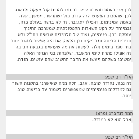
לכן אני באמת חושבת שיש בכוחנו להרים קול צעקה ולדאוג
לכך שהסכום הפעוט הזה קודם כול ישתרשר, יימשך, שזה
באמת המינימום, ואפילו יתוגבר. זה לא בושה בעולם כזה,
ובמיוחד על רקע השאלות הקפסולתיות שמערכת החינוך
עוסקת בהן. פנימייה, ועוד של תלמידים שבאים מחו"ל ולא
חוזרים הביתה ומדביקים וכן הלאה, אם היה אפשר לסגור יותר
בתי ספר בימים אלה ולעשות את מה שעושים בגבעת חביבה
זה אפילו פתרון לימי המשבר, שלפחות בני הנוער האלה
ימשיכו בשלהם ויעשו את הדבר החשוב שהם עושים. תודה.
היו"ר רם שפע
¶
זה נכון, נקודה טובה. אגב, חלק ממה שאישרנו בתקנות קשור
גם למודלים פנימייתיים שמאפשרים לשמור על בריאות טוב
יותר.
תמר זנדברג (מרצ)
¶
אבל הוא לא במודל.
היו"ר רם שפע
¶