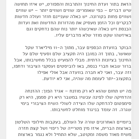
הזאת בתור ועדת החינוך והתרבות והספורט, יש איזו תחושה
שיש דברים – כפי שאומרים: שווים ושווים יותר – יש שווים
ושווים פחות בקורונה. יש כאלה שעניינם חוזר ועולה חדשות
לבקרים וכל הזמן מעסיק את מהדורות החדשות ואת ועדות
הכנסת ויש כאלה שאיכשהו יותר נוח שהם נדחקים וגם
באיזשהו שקט מוזר שלא מדברים עליו.
הבוקר בוועדת הכספים עבר, מתוך ה-11 מיליארד שקל
שאושר, בתוך זה כמובן היה תקציב שלם וסעיף שלם על
החינוך בציונות הדתית. מבלי להמעיט בכלל מחשיבותו, אבל
ברור שבאו חברי כנסת, באו לוביסטים ועסקני הציבור ודחפו,
וזה עבר, ואני לא חברה בוועדה אבל אולי אפילו
בתקצוב-יתר לעומת מה שהיה, אני לא יודעת.
פה יש תחום שהוא לא רק מוזנח – אגיד הפוך: ההזנחה
והדחיקה שלו לפינה עכשיו במשבר היא רק סממן, היא רק
סימפטום להדחקה שלו הצידה לשולי השיח הציבורי בימי
שגרה. זה עומד בניגוד מוחלט לחשיבותו.
ביומיים האחרונים שורה על העולם, בעקבות חילופי השלטון
בארצות הברית, איזו מין מטרייה של ריפוי ושל קצת חזרה
משיח מאוד משסה ומקוטב, שלא התחיל ולא נגמר בארצות