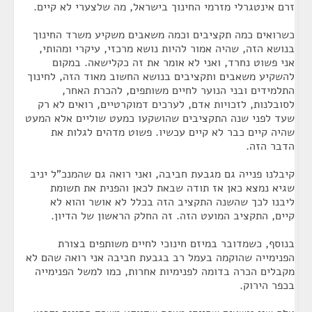
זרם אינטגרלי מזרמי החינוך בישראל, מה שלצערי לא קיים.
כשרואים כמה תקציבים וכמה משאבים משקיע משרד החינוך
בנושא הזה, שהיה אמור להיות נושא מרכזי, עיקרי ומהותי,
אני פשוט נחרד, ואני לא אומר את זה כקלישאה. במקום
להשקיע משאבים ותקציבים בנושא החשוב מאוד הזה, לחינוך
התלמידים ובני הנוער לחיים משותפים, להכרת האחר,
לסובלנות, לזכויות אדם, לערכים דמוקרטיים, רואים לא רק
שעד לפני שנה התקציבים שהושקעו כמעט שוליים אלא המעט
שהיה קיים כבר לא קיים עכשיו. פשוט מדהים לגלות את
הדבר הזה.
קיבלנו פנייה גם מגבעת חביבה, ואני רואה גם שהמנכ"ל יניב
שגיא נמצא כאן אז תודה שבאת לכאן והפנית את תשומת
ליבנו לכך שהשנה התקציב הזה בכלל לא אושר והוא לא
קיים, התקציב המועט הזה. זה החלק הראשון של הדיון.
בנוסף, כשמדובר במיזם חינוכי לחיים משותפים בצורת
הפנימייה שהוקמה בעמל רב בגבעת חביבה אני רואה שהם לא
מקבלים הכרה בדומה לפנימיות אחרות, כמו למשל הפנימייה
בכפר הירוק.