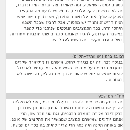
כספים ימינה ושמאלה, ומה שאמרה פה חברתי תמי זנדברג,
זה לא 2 מיליון שקל עלובים, זה פשוט לדעת מה התקציב
הענק שנשפך היום על משרד החינוך, ואני מבין היטב שיש
המון דרישות ותמיד יש מחסור, אבל להבין שבכל השפע
היחסי הזה, בכל התקציבים הנוספים שניתנו כדי לטפל
במשבר הקורונה, להגיד שאנחנו סוגרים שתי תוכניות ייחודיות
בשל היעדר תקציב זה פשוט לעג לרש.
רם בן ברק (יש עתיד-תל"ם)
¶
בנוסף לכך, זה גם בניגוד לחוק. אישרנו 11 מיליארד שקלים
בוועדת הכספים על מנת ש-2020 תהיה כמו 2019. לא יכול
להיות שמישהו יחליט שאת זה כן ואת זה לא, זה פשוט לא
בסמכותו.
היו"ר רם שפע
¶
זה בדיוק מה שרציתי להגיד. דניאלה פרידמן, אני לא מצליח
להבין את התשובה שנתתם במשרד החינוך. מכיוון שרם בן
ברק דיבר על זה בוועדת הכספים, וגם אני חבר שם, הרי
אנחנו יודעים שאישרנו תקציב שממשיך את התקציב של 2019.
אם באותה תקנה היה כסף הרי צריך להיות בה כסף גם עכשיו,