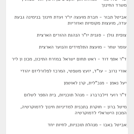
משרד החינוך
אביטל תבור - חברת מועצה יו״ר ועדת חינוך בנימינה גבעת
עדה, מועצות מקומיות ואזוריות
צופית גולן - סגנית יו"ר הנהגת ההורים הארצית
עומר שחר - מועצת התלמידים והנוער הארצית
ד"ר אסף דוד - ראש תחום ישראל במזרח התיכון, מכון ון ליר
אורי נרוב - עו"ד, יועץ משפטי, המרכז לפלורליזם יהודי
יעל נאמן - מנכ"לית, קרן לאוטמן
ד"ר רועי זילברברג - מנהל תוכניות, בית הספר לשלום
מיטל ברון - חוקרת בתכנית למדיניות חינוך לדמוקרטיה,
המכון הישראלי לדמוקרטיה
אביטל באבו - מנהלת תוכניות, לחיות יחד