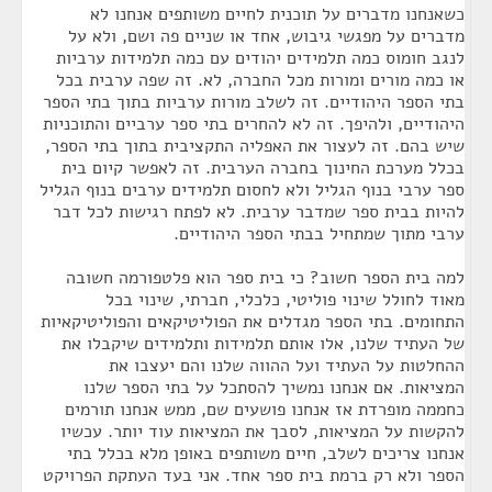
כשאנחנו מדברים על תוכנית לחיים משותפים אנחנו לא
מדברים על מפגשי גיבוש, אחד או שניים פה ושם, ולא על
לנגב חומוס כמה תלמידים יהודים עם כמה תלמידות ערביות
או כמה מורים ומורות מכל החברה, לא. זה שפה ערבית בכל
בתי הספר היהודיים. זה לשלב מורות ערביות בתוך בתי הספר
היהודיים, ולהיפך. זה לא להחרים בתי ספר ערביים והתוכניות
שיש בהם. זה לעצור את האפליה התקציבית בתוך בתי הספר,
בכלל מערכת החינוך בחברה הערבית. זה לאפשר קיום בית
ספר ערבי בנוף הגליל ולא לחסום תלמידים ערבים בנוף הגליל
להיות בבית ספר שמדבר ערבית. לא לפתח רגישות לכל דבר
ערבי מתוך שמתחיל בבתי הספר היהודיים.
למה בית הספר חשוב? כי בית ספר הוא פלטפורמה חשובה
מאוד לחולל שינוי פוליטי, כלכלי, חברתי, שינוי בכל
התחומים. בתי הספר מגדלים את הפוליטיקאים והפוליטיקאיות
של העתיד שלנו, אלו אותם תלמידות ותלמידים שיקבלו את
ההחלטות על העתיד ועל ההווה שלנו והם יעצבו את
המציאות. אם אנחנו נמשיך להסתכל על בתי הספר שלנו
כחממה מופרדת אז אנחנו פושעים שם, ממש אנחנו תורמים
להקשות על המציאות, לסבך את המציאות עוד יותר. עכשיו
אנחנו צריכים לשלב, חיים משותפים באופן מלא בכלל בתי
הספר ולא רק ברמת בית ספר אחד. אני בעד העתקת הפרויקט