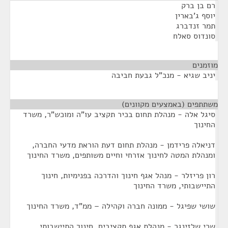
רם בן ברק
יוסף ג'בארין
תמר זנדברג
סונדוס סאלח
מוזמנים
¶
יניב שגיא - מנכ"ל גבעת חביבה
משתתפים (באמצעים מקוונים)
¶
סיגל אלה - מנהלת תחום בכיר תקציב עו"ה ומוכש"ר, משרד
החינוך
דניאלה פרידמן - מנהלת תחום דעת הוראת מדעי החברה,
ומנהלת המטה לחינוך אזרחי וחיים משותפים, משרד החינוך
רון פריזלר - מנהל אגף חינוך והדרכה בפנימיות, חינוך
התיישבותי, משרד החינוך
שושי שפיגל - ממונה חברה וקהילה – ממ"ד, משרד החינוך
שרי שלזינגר - מנהלת אגף תקציבים, חינוך התיישבותי,