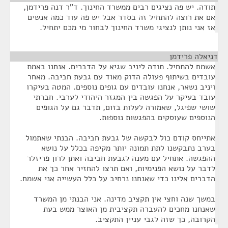
תודה. יש פה נציגים רבים ממשרד החינוך. ד"ר דנה פרידמן,
אם את רוצה להתחיל זה בסדר אבל יש פה עוד כמה אנשים
אז אני נותן לנציגי משרד החינוך לבחור מי מכם יתחיל.
דניאלה פרידמן
¶
אשמח להתחיל. תודה ליניב שגיא על הדברים. אנחנו באמת
עובדים בשיתוף פעולה הדוק מאוד עם גבעת חביבה. מאחר
ויניב נשאר, אנחנו עובדים עם גופים נוספים. המטה בעיקרו
עובד בעיקר על הפגשה בין המגזר היהודי לערבי. חברתי
שושי שפיגל, שאמורה לעלות בזום, תדבר גם על הגופים
הנוספים שעוסקים בהפגשות נוספות.
אתייחס קודם כול לבקשה של גבעת חביבה. הבנתי שאתמול
בערב נתבקשנו לתת תמונה יותר מקיפה בכלל על נושא
ההפגשה. אתחיל עם מענה לגבעת חביבה ואתן לרון פריזלר
לדבר על נושא הפנימיות, ואם תרצו להחזיר אחר כך את
הדברים אלינו כדי שאנחנו נרחיב על כלל העשייה אני אשמח.
במשך שנה וחצי אין תקציב מדינה. אני הבנתי מן המשרד
שאנחנו מחכים להעברה תקציבית מן האוצר ממש בעת
הקרובה, כך שזה לגבי עניין התקציב.