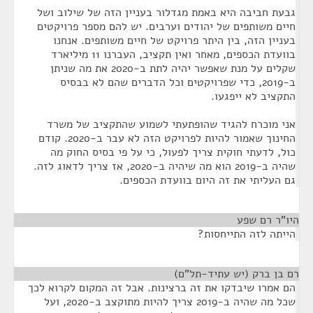
גבעת חביבה היא באמת מגדלור בעניין הזה של שילוב ושל
חיים משותפים של יהודים וערבים. יש להם מספר פרויקטים
בעניין הזה, בין היתר פרויקט של חיים משותפים. אנחנו
בוועדת הכספים, מאחר ואין תקציב, העברנו 11 מיליארד
שקלים על מנת שאפשר יהיה לתת ב-2020 את מה שניתן
ב-2019, כדי שפרויקטים וכל הדברים שהם לא בבסיס
התקציב לא ייפגעו.
אני מוכרח להגיד שהופתעתי לשמוע שהתקציב של משרד
החינוך שאמור להיות לפרויקט הזה לא עבר ב-2020. קודם
כול, לדעתי חוקית צריך לפעול, כי על פי בסיס החוק מה
שהיה ב-2019 הוא מה שיהיה ב-2020, אז צריך לדאוג לזה.
גם העליתי את זה היום בוועדת הכספים.
היו"ר רם שפע
¶
הייתה לזה התייחסות?
רם בן ברק (יש עתיד-תל"ם)
¶
הם אמרו שיבדקו את זה ברצינות. אבל זה המקום לקרוא לכך
שכל מה שהיה ב-2019 צריך להיות מתוקצב ב-2020, ועל