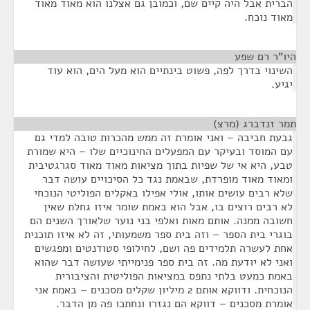
הברית אבל היה קיים שם, וכמובן גם אצלנו הוא מאוד מאוד
מאוד נוכח.
היו"ר רם שפע
¶
השינוי בדרך לפה, פשוט בינתיים הוא מעל הים, הוא עוד
יגיע.
תמר זנדברג (מרצ)
¶
גבעת חביבה – ואני אומרת זה ממש מהכרות טובה למדי גם
עם המוסד ובעיקר עם המפעלים החינוכיים שלו – היא שמורת
טבע, היא אי של שפיות בתוך מציאות מאוד מאוד סגרגטיבית
ומאוד מאוד מופרדת, שבאמת נגד כל הסיכויים עושה דבר
שלא רבים עושים אותו, אולי אפילו באקלים הפוליטי הנוכחי
לא רבים רוצים בו, אבל הוא באמת שומר איזו גחלת שאין
חשובה ממנה. אותם מאות ואלפי בני נוער שלאורך השנים הם
בוגרי בית הספר – וזה בית ספר משמעותי, זה לא איזו תוכנית
אחת לעשרה תלמידים פה ושם, לחילופי סטודנטים ומפגשים
ואני לא יודעת מה. זה בית ספר פנימייתי שעושה דבר שהוא
באמת כמעט בלתי נתפס במציאות הפוליטית והציבורית
הנוכחית. ודווקא אותם 2 מיליון שקלים מסכנים – באמת אני
אומרת מסכנים – דווקא הם נגזרו ונחתכו פה מן הדבר.