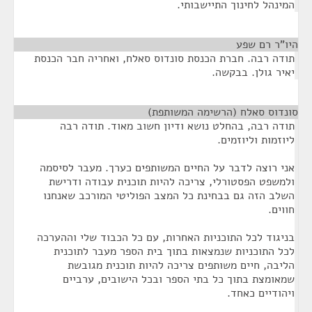
המינהל לחינוך התיישבותי.
היו"ר רם שפע
¶
תודה רבה. חברת הכנסת סונדוס סאלח, ואחריה חבר הכנסת
יאיר גולן. בבקשה.
סונדוס סאלח (הרשימה המשותפת)
¶
תודה רבה, בהחלט נושא ודיון חשוב מאוד. תודה רבה
ליוזמות וליוזמים.
אני רוצה לדבר על החיים המשותפים כערך. מעבר לסיסמה
ולמשפט הפסטורלי, צריכה להיות תוכנית עבודה ודרישת
השלב הזה גם בבחינת כל המצב הפוליטי המורכב שאנחנו
חווים.
בניגוד לכל התוכניות האחרות, עם כל הכבוד שלי וההערכה
לכל התוכניות שנמצאות בתוך בית הספר מעבר לתוכנית
הליבה, חיים משותפים צריכה להיות תוכנית מגובשת
שמאומצת בתוך כל בתי הספר ובכל הישובים, ערביים
ויהודיים כאחד.