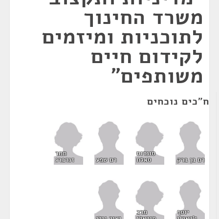
משרד החינוך
לתוכניות ומיזמים
לקידום חיים
משותפים"
ח"כים נוכחים
סונדוס
תמר
סאלח
זנדברג
רם בן ברק
רם שפע
מרב
יוסף
מיכאלי
ג'בארין
יאיר גולן