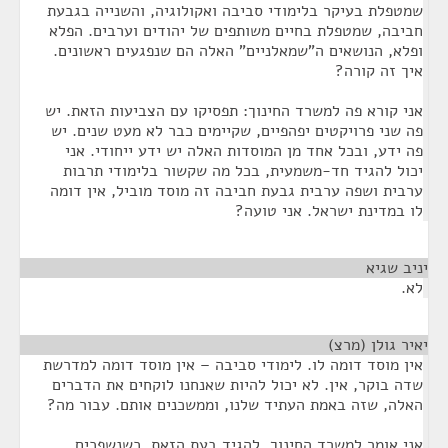
שמטפלת בעיקר בלימודי סביבה ואקולוגיה, והשנייה בגבעת
חביבה, שמטפלת בחיים משותפים של יהודים וערבים. הפלא
ופלא, הנושאים ה"שמאלניים" האלה הם שנפגעים ראשונים.
איך זה קורה?
אני קורא פה למשרד החינוך: תפסיקו עם הצביעות הזאת. יש
פה שני פרויקטים יפהפיים, שקיימים כבר לא מעט שנים. יש
פה ידע, ובכל אחד מן המוסדות האלה יש ידע ייחודי. אני
יכול להגיד חד-משמעית, בכל מה שקשור בלימודי תרבות
ערבית ושפה ערבית גבעת חביבה זה מוסד מוביל, אין דומה
לו במדינת ישראל. אני טועה?
יניב שגיא
¶
לא.
יאיר גולן (מרצ)
¶
אין מוסד דומה לו. לימודי סביבה – אין מוסד דומה למדרשת
שדה בוקר, אין. לא יכול להיות שאנחנו לוקחים את הדברים
האלה, שזה באמת העתיד שלנו, וממשכנים אותם. עבור מה?
אני אומר למשרד החינוך, להגיד בעת הזאת, כשנשפכים