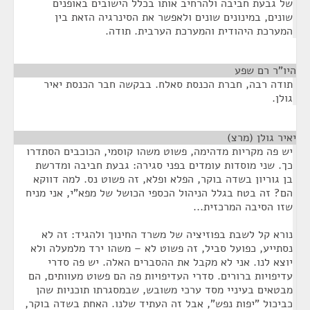
של גבעת חביבה ולהרחיב אותו בכלל הישובים באופנים
שונים, במינונים שונים ולאפשר את הסינרגיה הזאת בין
המערכת היהודית והמערכת הערבית. תודה.
היו"ר רם שפע
¶
תודה רבה, חברת הכנסת סאלח. בבקשה חבר הכנסת יאיר
גולן.
יאיר גולן (מרצ)
¶
יש פה מקריות מדהימה, פשוט משהו קוסמי, הכוכבים הסתדרו
כך. שני מוסדות עומדים בפני סגירה: גבעת חביבה ומדרשת
בן גוריון בשדה בוקר, הפלא ופלא, זה פשוט נס. למה דווקא
הם? זה בטח בגלל הניהול הכספי הכושל של מפא"י, אני מניח
שזו הסיבה המרכזית...
נורא קל לשבת בפוזיציה של משרד החינוך ולהגיד: זה לא
נסתייע, כפועל סביל, זה פשוט לא – משהו ירד מלמעלה ולא
יוצא לנו. אני לא מקבל את ההסברים האלה. יש פה סדרי
עדיפויות ברורים. סדרי העדיפויות פה הם פשוט מעוותים, הם
מבטאים בעיניי מסד ערכי משובש, שבמסגרתו תוכניות שהן
כביכול "יפות נפש", אבל זה העתיד שלנו. האחת בשדה בוקר,