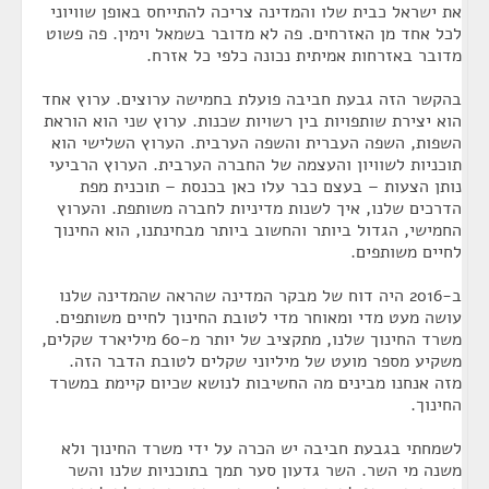
את ישראל כבית שלו והמדינה צריכה להתייחס באופן שוויוני
לכל אחד מן האזרחים. פה לא מדובר בשמאל וימין. פה פשוט
מדובר באזרחות אמיתית נכונה כלפי כל אזרח.
בהקשר הזה גבעת חביבה פועלת בחמישה ערוצים. ערוץ אחד
הוא יצירת שותפויות בין רשויות שכנות. ערוץ שני הוא הוראת
השפות, השפה העברית והשפה הערבית. הערוץ השלישי הוא
תוכניות לשוויון והעצמה של החברה הערבית. הערוץ הרביעי
נותן הצעות – בעצם כבר עלו כאן בכנסת – תוכנית מפת
הדרכים שלנו, איך לשנות מדיניות לחברה משותפת. והערוץ
החמישי, הגדול ביותר והחשוב ביותר מבחינתנו, הוא החינוך
לחיים משותפים.
ב-2016 היה דוח של מבקר המדינה שהראה שהמדינה שלנו
עושה מעט מדי ומאוחר מדי לטובת החינוך לחיים משותפים.
משרד החינוך שלנו, מתקציב של יותר מ-60 מיליארד שקלים,
משקיע מספר מועט של מיליוני שקלים לטובת הדבר הזה.
מזה אנחנו מבינים מה החשיבות לנושא שכיום קיימת במשרד
החינוך.
לשמחתי בגבעת חביבה יש הכרה על ידי משרד החינוך ולא
משנה מי השר. השר גדעון סער תמך בתוכניות שלנו והשר