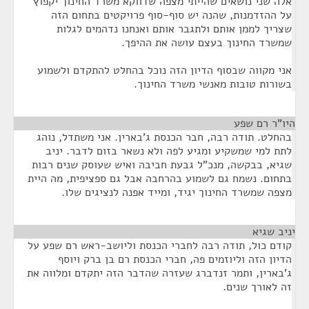
אלה שני נושאים שהייתי מצפה שדווקא משרד החינוך יקפוץ
על ההזדמנות, שהנה יש סוף-סוף פרויקטים בתחום הזה
שצריך לממן אותם ולתגבר אותם ואנחנו נדהמים לגלות
שמשרד החינוך בעצם עושה את ההיפך.
אני מקווה שבסוף הדיון הזה נוכל בהחלט להתקדם ולשמוע
בשורות טובות מאנשי משרד החינוך.
היו"ר רם שפע
¶
בהחלט. תודה רבה, חבר הכנסת ג'בארין. אני משתדל, נוהג
לתת למי שמשקיע ומגיע לפה ולא נשאר בזום לדבר. יניב
שגיא, בבקשה, מנכ"ל גבעת חביבה ואיש שעוסק שנים רבות
בתחום. נשמח גם לשמוע בהרחבה אבל גם ספציפית, מה היית
מצפה שמשרד החינוך יגיד, ומייד אפנה לנציגים שלו.
יניב שגיא
¶
קודם כול, תודה רבה לחברי הכנסת וליושב-ראש רם שפע על
הדיון הזה וליוזמים פה, חברי הכנסת רם בן ברק ויוסף
ג'בארין, ותמר זנדברג שעזרה שהדבר הזה יתקדם ומלווה את
זה לאורך שנים.