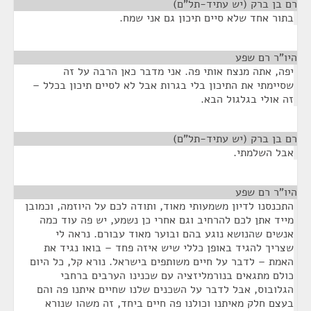
רם בן ברק (יש עתיד-תל"ם)
¶
בתור אחד שלא סיים תיכון גם אני שמח.
היו"ר רם שפע
¶
יפה, אתה מנצח אותי פה. אני מדבר כאן הרבה על זה
שסיימתי את התיכון בלי בגרות אבל לא לסיים תיכון בכלל –
זה אולי בגלגול הבא.
רם בן ברק (יש עתיד-תל"ם)
¶
אבל השלמתי.
היו"ר רם שפע
¶
התכנסנו לדיון משמעותי מאוד, ותודה לכם על היוזמה, וכמובן
מייד אתן לכם להרחיב וגם אחרי כן נשמע, יש פה עוד כמה
אנשים שהנושא נוגע בהם ובוער מאוד עבורם. נראה לי
שצריך להגיד באופן כללי שיש איזה פחד – בואו נגיד את
האמת – לדבר על חיים משותפים בישראל. נורא קל, כל היום
כולם מתגאים בנורמליזציה עם שכנינו הערבים ברחבי
הגלובוס, אבל לדבר על השכנים שלנו שחיים איתנו פה והם
בעצם חלק מאיתנו וכולנו פה חיים ביחד, זה משהו שנורא