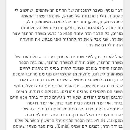
דבר נוסף, מעבר לתוכניות של החיים המשותפים, שחשוב לי
להסביר, חלקן תוכניות של מפגש, שאנחנו עשינו התאמה
למפגש מקוון, חלקן תוכניות של למידה משותפת, חלקן
תוכניות של מנהיגות נוער, חלקן תוכניות של השתלמויות
מורים, כל הדבר הזה עומד קפוא כי כרגע משרד החינוך עצר
את זה. אני מבקש את זה להחזיר ואני מבקש את הוועדה
הזאת לקדם את זה.
אבל לא רק זה, לפני שנתיים הקמנו, בעידוד גדול מאוד של
משרד החינוך, ושוב תודות למשרד החינוך, את בית הספר
התיכון היחיד בעולם שנועד להיות בסיס למנהיגות לחיים
משותפים לשלום. מחצית מן התלמידים מגיעים מרחבי העולם.
שוב, תודה למשרדי הממשלה השונים שגם בקורונה דאגו
שהדבר הזה יתאפשר. בית הספר הפנימייתי הזה פועל. החצי
השני הם תלמידים ערבים ויהודים, בחלוקה מדויקת, חציים
ערבים וחציים יהודים, שלא רק מגיעים ללמוד ביחד אלא חיים
ביחד. אין עוד דוגמה לבית ספר כזה, אין עוד דוגמה
לפנימייה כזאת, שבה יש חיים משותפים בהיקף כזה של
יהודים וערבים בגיל התיכון. הדבר הזה כיום לא נהנה
מתקצוב. זה לא בית הספר הפנימייתי הראשון בישראל שקם
במודל הזה, לפנינו קם אמיס (Emis), בית ספר מצוין שעוסק