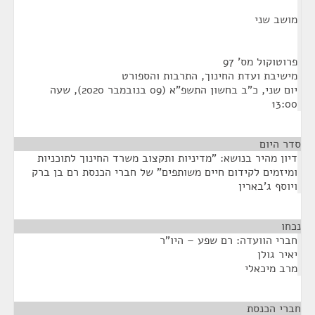
מושב שני
פרוטוקול מס' 97
מישיבת ועדת החינוך, התרבות והספורט
יום שני, כ"ב בחשון התשפ"א (09 בנובמבר 2020), שעה
13:00
סדר היום
דיון מהיר בנושא: "מדיניות ותקצוב משרד החינוך לתוכניות
ומיזמים לקידום חיים משותפים" של חברי הכנסת רם בן ברק
ויוסף ג'בארין
נכחו
¶
חברי הוועדה: רם שפע – היו"ר
יאיר גולן
מרב מיכאלי
חברי הכנסת
¶