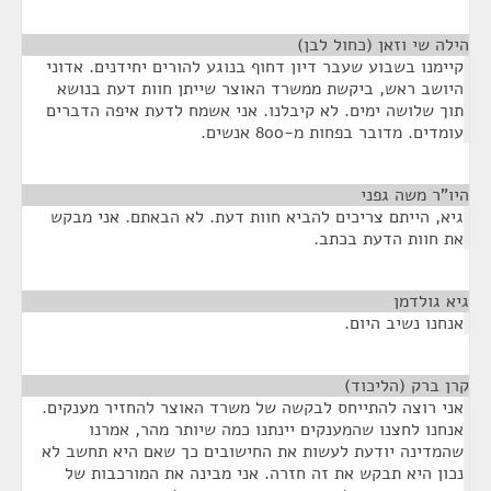
הילה שי וזאן (כחול לבן)
¶
קיימנו בשבוע שעבר דיון דחוף בנוגע להורים יחידנים. אדוני
היושב ראש, ביקשת ממשרד האוצר שייתן חוות דעת בנושא
תוך שלושה ימים. לא קיבלנו. אני אשמח לדעת איפה הדברים
עומדים. מדובר בפחות מ-800 אנשים.
היו"ר משה גפני
¶
גיא, הייתם צריכים להביא חוות דעת. לא הבאתם. אני מבקש
את חוות הדעת בכתב.
גיא גולדמן
¶
אנחנו נשיב היום.
קרן ברק (הליכוד)
¶
אני רוצה להתייחס לבקשה של משרד האוצר להחזיר מענקים.
אנחנו לחצנו שהמענקים יינתנו כמה שיותר מהר, אמרנו
שהמדינה יודעת לעשות את החישובים כך שאם היא תחשב לא
נכון היא תבקש את זה חזרה. אני מבינה את המורכבות של