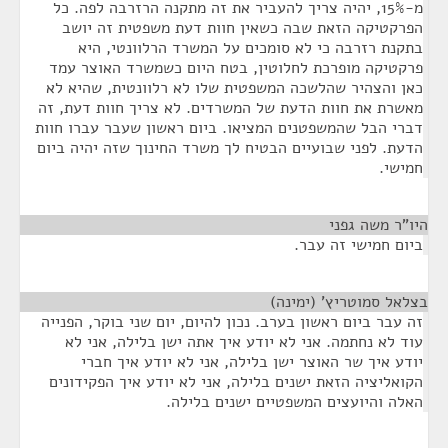
מ-15%, יהיה צריך להעביר את זה מתקנה הרזרבה לפה. כל
הפרקטיקה הזאת שבה כשאין חוות דעת משפטית זה יושב
בתקנת רזרבה כי לא סומכים על המשרד הרלוונטי, היא
פרקטיקה מופרכת לחלוטין, בטח היום כשמשרד האוצר עמד
כאן והצהיר שהלשכה המשפטית שלו לא רלוונטית, שהיא לא
מאשרת את חוות הדעת של המשרדים. לא צריך חוות דעת, זה
דברי הבל שהמשפטנים המציאו. ביום ראשון שעבר עברו חוות
הדעת. לפני שבועיים הבטיח לך משרד החינוך שזה יהיה ביום
חמישי.
היו"ר משה גפני
¶
ביום חמישי זה עבר.
בצלאל סמוטריץ' (ימינה)
¶
זה עבר ביום ראשון בערב. נכון להיום, יום שני בוקר, הפנייה
עוד לא נחתמה. אני לא יודע איך אתה ישן בלילה, אני לא
יודע איך שר האוצר ישן בלילה, אני לא יודע איך חברי
הקואליציה הזאת ישנים בלילה, אני לא יודע איך הפקידונים
האלה והיועצים המשפטיים ישנים בלילה.