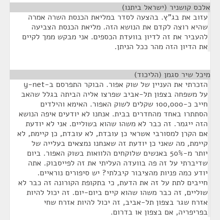
אלכס קושניר (ישראל ביתנו)
¶
עזוב את בג"ץ. בהצעה לסדר במליאת הכנסת השרה אמרה
שהיא רוצה לקדם את הנושא הזה. מליאת הכנסת הצביעה
להעביר את זה לדיון בוועדת הכספים. אני מבקש ממך לקיים
את הדיון הזה מהר ככל הניתן.
מיכל שיר סגמן (הליכוד)
¶
הזכרתי את העניין של שוק אפור. הבוקר התפרסם ב-y-net
על משפחה בצפון תל-אביב שפרצו אליה הביתה בגלל שהאב
חייב כ-100,000 שקלים לשוק האפור. האימא והילדים
הסתתרו באחד מהחדרים בבית. אנחנו לא יודעים איפה הנושא
הזה ייגמר. זה כבר לא משהו שהוא בשוליים. אני לא יודעת
אם הקרן למסורבי אשראי כן עובדת, לא עובדת, כן קיימת, לא
קיימת, מה שאני כן יודעת זה שאנחנו נמצאים בעלייה של
יותר מ-50% באנשים שלוקחים הלוואות בשוק האפור. ביום
שדיברתי על זה פה בוועדה העליתי את זה לפייסבוק. אתה
יודע כמה פניות מהציבור קיבלתי? יש סיפורים נוראיים.
חייבים לתת על זה את הדעת, כי בתקופת הקורונה זה כבר לא
שוליים, זה כבר משהו שהוא קיים ביום-יום. זה יכול להיות
אזרח שגר בצפון תל-אביב, זה יכול להיות אזרח שחי
בפריפריה, אם בצפון או בדרום.