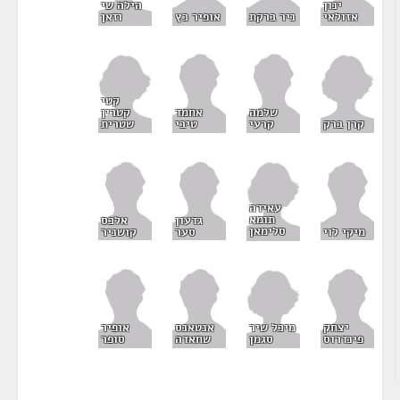
הילה שי
ינון
וזאן
אזולאי
ניר ברקת
אופיר כץ
קטי
קטרין
שלמה
אחמד
קרן ברק
שטרית
קרעי
טיבי
עאידה
תומא
גדעון
אלכס
סלימאן
מיקי לוי
סער
קושניר
מיכל שיר
יצחק
אנטאנס
אופיר
סגמן
פינדרוס
שחאדה
סופר