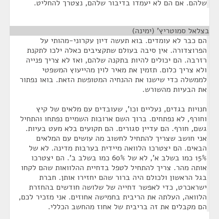
שלהם. אם הם לא יעמדו בדיבור שלהם, נצטרך להחליט.
בצלאל סמוטריץ' (ימינה)
¶
הם כבר לא עומדים. בוא תעשה דיון עקרוני-מהותי על
הפרוצדורה. אין סיבה בעולם שתקציבים כאלה ילכו לתקנת
רזרבה. הם יכולים להיות בתקנה שלהם, ואז לא צריך פנייה
ולא צריך כלום. תזמין את מאיר לוין מהייעוץ המשפטי
לממשלה כדי שישנו את ההנחיה המטופשת הזאת. בואו נפתור
את הבעיות מהשורש.
חנויות בגדים, נעליים וכו', שעובדים עם מלאים של קיץ
וחורף, לא נפתחים. ברוך השם ארובות השמיים נפתחו והתחיל
גשם, חורף. הם עדיין סגורים. הם תקועים בלא מעט בעיות.
אני חושב שצריך להתחיל לחשוב מה עושים עם המלאים
הבאים. הם יצטרכו הלוואה מיידית בערבות מדינה. לא של
15% כמו בשלב א', לא של 60% כמו בשלב ב'. הם יצטרכו
אותה מהר. צריך להתחיל לטפל בדחיית ההלוואות שהם לקחו
בגל הראשון ולכולם היה ברור שהם יחזירו אותן. חברת
ישראכרט, כדי לאפשר דחייה של שלושה חודשים בהחזרת
הלוואה, העלתה את הריבית בחמישה אחוזים. אני מזכיר לכם,
הם מקבלים את זה בריבית של אחוז מהחשב הכללי.