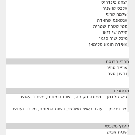
יצחק פינדרוס
אלכס קושניר
שלמה קרעי
אנטאנס שחאדה
קטי קטרין שטרית
הילה שי וזאן
מיכל שיר סגמן
עאידה תומא סלימאן
חברי הכנסת
¶
אופיר סופר
גדעון סער
מוזמנים
¶
גיא גולדמן - ממונה חקיקה, רשות המיסים, משרד האוצר
ישי פרלמן - עוזר ראשי משפטי, רשות המיסים, משרד האוצר
ייעוץ משפטי
¶
שגית אפיק