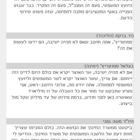
היועץ המשפטי, פעם זה המנכ"ל, פעם זה הפקיד. כבר שבוע
הפנייה באגף התקציבים מחכה לחתימה, שזה פשוט טירוף
הדעת.
ניר ברקת (הליכוד)
¶
סמוטריץ', אתה חושב שאם לא תהיה ישיבה, הם ידעו לעשות
את זה?
בצלאל סמוטריץ' (ימינה)
¶
אם לא תהיה ישיבה, שר האוצר יקרא את כולם היום לדיון וזה
ייחתם. אם צריך, ששר האוצר יקרא לשר המשפטים וליועץ
המשפטי לממשלה. אתה יודע מה, אדוני היושב-ראש, אני
מציע שתבקש עד מחר את כל הטבלה של 11 מיליארד
שאושרה כאן לפני חודש, ברמת פירוט של עד מיליון שקל מול
ביצוע.
היו"ר משה גפני
¶
ביקשנו ממשרד החינוך את הנושא הזה. כולם הסכימו שצריך
חוות דעת של הלשכה המשפטית של משרד החינוך. הודיעו לי
שביום חמישי ניתנה חוות הדעת. אני הולך צעד אחר צעד. אני