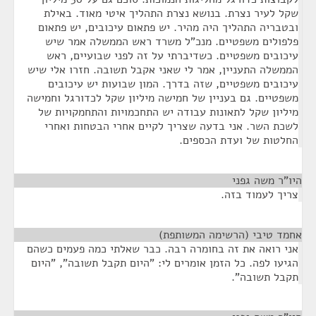
שקל לעיר נצרת. בנושא נצרת התהליך איטי מאוד. באילת
ובטבריה התהליך היה מהיר. יש פתאום עיכובים, יש פתאום
פלפולים משפטיים. מנכ"ל משרד ראש הממשלה אמר שיש
עיכובים משפטיים. כשדיברתי על זה לפני שבועיים, ראש
הממשלה התעניין, אמר לי שאני אקבל תשובה. חזרו אלי שיש
עיכובים משפטיים, שזה בדרך. המון שבועות יש עיכובים
משפטיים. גם בעניין של חמישה מיליון שקל לכדורגל וחמישה
מיליון שקל לתאונות עבודה יש התחכמויות והתחמקויות של
לשכת השר. אני בדעה שצריך לקיים אחרי הבטחות ואחרי
החלטות של ועדת הכספים.
היו"ר משה גפני
¶
צריך לעמוד בזה.
אחמד טיבי (הרשימה המשותפת)
¶
אני רואה את זה בחומרה רבה. כבר שאלתי כמה פעמים כשהם
הגיעו לפה. כל הזמן אומרים לי: "היום תקבל תשובה", "היום
תקבל תשובה".