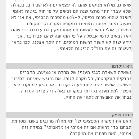
שיש גם מילואימניקים שהם לא עצמאיים אלא שכירים. ככאלה
שלא עבדו יותר מחצי שנה הם זכאים על פי חוק ביטוח לאומי
לאיזה שהוא סכום בסיסי, ל-62% מהסכום הבסיסי, אם אני לא
טועה. היות ואנחנו נמצאים בתקופת הקורונה, בתקופת
המשבר, אולי כדאי לעשות את אותו תיקון גם עבורם כדי שהם
יהיו זכאים לדמי אבטלה על פי התקופה שהם עבדו בה. אני
יודע שזה לא קשור לרשות המיסים, זה יותר אצלנו, לכן כדאי
לעשות זה עם מנכ"ל הביטוח הלאומי.
גיא גולדמן
¶
נשאלה השאלה לגבי העניין של מחלה או פציעה. הדברים
נבדקים קונקרטית, כל מקרה לגופו. אם נרגיש שאנחנו בסיכון
משפטי, אפשר יהיה לתת מענה נקודתי. אם נגיע למסקנה שאי
אפשר לתת מענה נקודתי במקרים כאלה וזה צריך הסדרה,
נבחן את האפשרות לתקן את החוק.
שגית אפיק
¶
האם את המקרה הספציפי של ימי מחלה מרובים בשנה מסוימת
תבחנו כדי לראות אם זה אמיתי או מלאכותי? במידה וזה
אמיתי, האם תפתרו את המקרה?