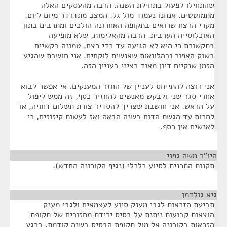
שהתחילו לפעול בתחילת השנה. הרבה מהעסקים האלה
מתמוטטים. אנחנו נעמוד מול גל. המצב מתדרדר מיום ליום.
מקרי הרצח שרואים בתקופה האחרונה הולכים ומתרבים בתוך
האוכלוסייה הערבית. הרבה מהאלימות, שלא מופיעה
בתקשורת כי היא לא הגיעה עד כדי רצח, טמונה בקשיים
בשוק האפור ובהלוואות שאנשים לוקחים. אני חושבת שהגיע
הזמן שנקיים דיון מאוד רציני בעניין הזה.
אני רוצה להתייחס לעניין של החזר המענקים. אי אפשר לבוא
אחרי סגר שני ולבקש מאנשים להחזיר כסף, זה ממש ליפול
על הראש. אני חושבת שצריך להסדיר צורת תשלום דחויה, או
לחכות עד הגשת הדוח בשנה הבאה ואז לעשות קיזוזים, כי
לאנשים אין כסף.
היו"ר משה גפני
¶
תקנות התכנית לסיוע כלכלי (נגיף הקורונה החדש).
גיא גולדמן
¶
תביעת הזכאות לגבי מענק סיוע לעצמאים ולגבי מענק
הוצאות קבועות ניתנת על בסיס ירידת מחזורים של תקופת
הזכאות בקורונה אל מול תקופת הבסיס בשנה קודמת. ברגע