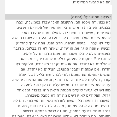
הם לא קובעי המדיניות.
בצלאל סמוטריץ' (ימינה)
¶
לא נכון, זה 100% הם. התקנות האלו עברו בממשלה, עברו
בכנסת. העובדה היא שיש בירוקרטיה של פקידים ויועצים
משפטיים, שיש יד רוחצת יד. למעלה מחודש עבר מאז
שהתקציבים האלה אושרו כאן בוועדה. העובדה שהדבר הזה
עוד לא עבר - בושה וחרפה. הרב גפני, אתה צריך להודיע
עכשיו שאתה סוגר את הוועדה, שאתה לא דן בכלום. מדובר
באנשים שלא קיבלו משכורות. אתם מדברים על צ'קים
שחוזרים? במקום להתעסק בצ'קים שחוזרים, בוא נדאג
שהצ'קים לא יחזרו. אם אנשים יקבלו משכורת, הצ'קים לא
יחזרו. אם עמותות יקבלו תקציב, הצ'קים לא יחזרו. אם
אנשים יעסיקו את עצמם ולא ילכו לישון בלילה בלי שזה
קורה, הצ'קים לא יחזרו. הרב גפני, תנעל את הוועדה עכשיו.
עד שהתקציבים שכבר הוחלטו עליהם כאן לפני למעלה
מחודש לא יגיעו ליעדם הכנסת הזאת היא בזבוז זמן אחד
גדול. הפקידים לא יודעים מה זה לא לקבל משכורת,
המשכורת דופקת כל ראשון לחודש בשירות הציבורי. הם לא
יודעים מה זה לנהל עמותה, מה זה לנהל בית ספר, מה זה
לנהל מוסד לנוער בסיכון, מה זה לנהל פרויקט ברשות
מקומית. הם מעולם לא שילמו משכורת לאף בן אדם. פעם זה