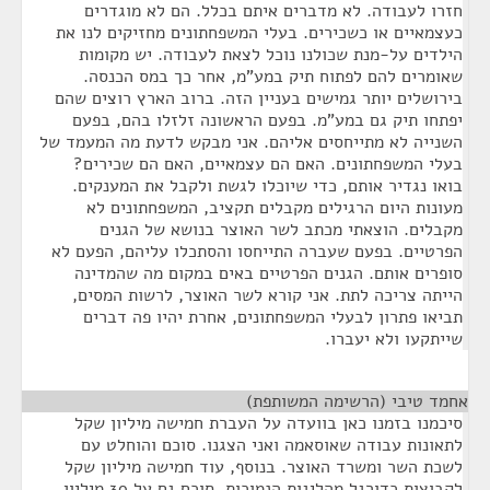
חזרו לעבודה. לא מדברים איתם בכלל. הם לא מוגדרים
כעצמאיים או כשכירים. בעלי המשפחתונים מחזיקים לנו את
הילדים על-מנת שכולנו נוכל לצאת לעבודה. יש מקומות
שאומרים להם לפתוח תיק במע"מ, אחר כך במס הכנסה.
בירושלים יותר גמישים בעניין הזה. ברוב הארץ רוצים שהם
יפתחו תיק גם במע"מ. בפעם הראשונה זלזלו בהם, בפעם
השנייה לא מתייחסים אליהם. אני מבקש לדעת מה המעמד של
בעלי המשפחתונים. האם הם עצמאיים, האם הם שכירים?
בואו נגדיר אותם, כדי שיוכלו לגשת ולקבל את המענקים.
מעונות היום הרגילים מקבלים תקציב, המשפחתונים לא
מקבלים. הוצאתי מכתב לשר האוצר בנושא של הגנים
הפרטיים. בפעם שעברה התייחסו והסתכלו עליהם, הפעם לא
סופרים אותם. הגנים הפרטיים באים במקום מה שהמדינה
הייתה צריכה לתת. אני קורא לשר האוצר, לרשות המסים,
תביאו פתרון לבעלי המשפחתונים, אחרת יהיו פה דברים
שייתקעו ולא יעברו.
אחמד טיבי (הרשימה המשותפת)
¶
סיכמנו בזמנו כאן בוועדה על העברת חמישה מיליון שקל
לתאונות עבודה שאוסאמה ואני הצגנו. סוכם והוחלט עם
לשכת השר ומשרד האוצר. בנוסף, עוד חמישה מיליון שקל
לקבוצות כדורגל מהליגות הנמוכות. סוכם גם על 30 מיליון