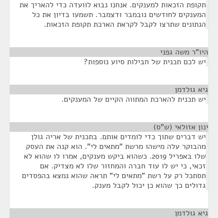
תקופת הזכאות למענקים. אנחנו נבוא לוועדה כדי להאריך את
המענקים לחודשים נובמבר ודצמבר. תשמעו בדיון את כל
הנתונים שתרצו לקבל לקראת הארכת תקופת הזכאות.
היו"ר משה גפני
¶
יש לכם תכנית של חבילות סיוע נוספות?
גיא גולדמן
¶
יש תכנית להארכת המתווה הקיים של המענקים.
ינון אזולאי (ש"ס)
¶
יש דברים שתוך כדי לומדים אותם. בתכנית של אריה גולן
מהבוקר עלה מישהו מרשת "מתאים לי". הוא קנה את העסק
שלו באפריל 2019. כשהוא ביקש מענקים, אמרו לו שהוא לא
זכאי, כי יש לו עוד חברה והמחזור שלו לא מצדיק. אם
תסתכל רק על רשת "מתאים לי" תראה שהוא נמצא בהפסדים
גדולים כך שהוא כן יכול לקבל מענק.
גיא גולדמן
¶