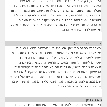
האירוע, רק אני לא מבינה את הדרישה של כאן ועכשיו.
האנשים שקיבלו מענקים מוגדלים לא קנו איתם נכסים, הם
אכלו ושתו איתם. אנחנו צריכים לדאוג שגם אם משרד האוצר
מבקש חלק מהכספים, זה יהיה בפריסה מאוד-מאוד גדולה.
לאנשים שאין להם להחזיר את המענקים רושמים הערות
אזהרה. אנחנו צריכים לדאוג שתהיה פריסה של ההחזר ושלא
תירשם להם הערת אזהרה.
ניר ברקת (הליכוד)
¶
בעקבות הסגר הראשון אישרנו כאן חבילות סיוע בעשרות
מיליארדי שקלים למגזר העסקי. אמרנו אז שצריך לתת סיוע
ישיר לעסקים, לא רק להישען על הלוואות. הרבה מאוד
עסקים לקחו הלוואות בסיבוב הראשון. עכשיו, כשאנחנו
יוצאים מהגל השני, הנזקים הם לא יותר קטנים מאשר הגל
הראשון. האם מתפתחת חבילת סיוע לאותם עסקים? אם לא
מסייעים להם, זה פשוט וידוא הריגה. מה ההיקפים של הסיוע
שמתכננים לתת בעקבות הגל השני כלקח מהגל הראשון שבו
נתנו מעט מידי ומאוחר מידי?
גיא גולדמן
¶
ביום חמישי פורסמו להערות הציבור טיוטות צווים להארכת