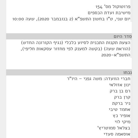
פרוטוקול מס' 154
מישיבת ועדת הכספים
יום שני, ט"ו בחשון התשפ"א (2 בנובמבר 2020), שעה 10:00
סדר היום
הצעת תקנות התכנית לסיוע כלכלי (נגיף הקורונה החדש)
(הוראת שעה) (בקשה למענק לפי מחזור עסקאות חליפי),
התשפ"א-2020
נכחו
¶
חברי הוועדה: משה גפני – היו"ר
ינון אזולאי
רם בן ברק
קרן ברק
ניר ברקת
אחמד טיבי
אופיר כץ
מיקי לוי
בצלאל סמוטריץ'
אוסאמה סעדי