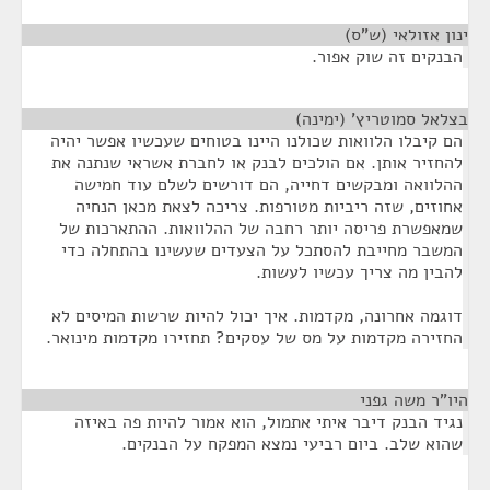
ינון אזולאי (ש"ס)
¶
הבנקים זה שוק אפור.
בצלאל סמוטריץ' (ימינה)
¶
הם קיבלו הלוואות שכולנו היינו בטוחים שעכשיו אפשר יהיה
להחזיר אותן. אם הולכים לבנק או לחברת אשראי שנתנה את
ההלוואה ומבקשים דחייה, הם דורשים לשלם עוד חמישה
אחוזים, שזה ריביות מטורפות. צריכה לצאת מכאן הנחיה
שמאפשרת פריסה יותר רחבה של ההלוואות. ההתארכות של
המשבר מחייבת להסתכל על הצעדים שעשינו בהתחלה כדי
להבין מה צריך עכשיו לעשות.
דוגמה אחרונה, מקדמות. איך יכול להיות שרשות המיסים לא
החזירה מקדמות על מס של עסקים? תחזירו מקדמות מינואר.
היו"ר משה גפני
¶
נגיד הבנק דיבר איתי אתמול, הוא אמור להיות פה באיזה
שהוא שלב. ביום רביעי נמצא המפקח על הבנקים.