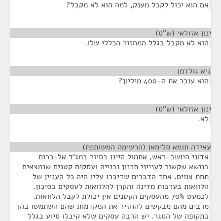
אם הוא יכול לקבל מענק, למה הוא לא מקבל?
ינון אזולאי (ש"ס)
¶
הוא לא מקבל בגלל המחזור הכללי שלו.
גיא גולדמן
¶
הוא עובר את ה-400 מיליון?
ינון אזולאי (ש"ס)
¶
לא.
עאידה תומא סלימאן (הרשימה המשותפת)
¶
אדוני היושב-ראש, אתמול היינו בסיור במג'ד אל-כרום
בנושא שקשור לענייני תכנון ובנייה ועסקים קטנים שנמצאים
תחת צווים. אחד הדברים שדיברו עליו היה כל העניין של
הלוואות בערבות מדינה והקרן להלוואות לעסקים בסיכון.
לכמעט 70% מהעסקים הקטנים אין יכולת לקבל הלוואות.
מרבים מהם מבקשים להחזיר את המקדמות שהם השתמשו בהן
בתקופה של הסגר. יש הרבה עסקים שלא קיבלו סיוע בגלל