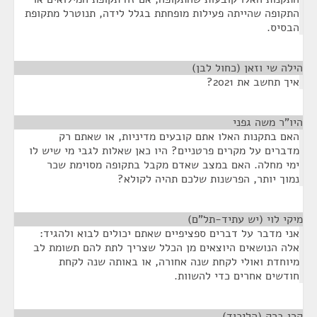
התקופה שהייתה פעילות מופחתת בגלל לידה, תנוטרל מתקופת
הבסיס.
הילה שי וזאן (כחול לבן)
¶
איך תחשב את 2021?
היו"ר משה גפני
¶
האם בתקנות האלו אתם קובעים מדיניות, או שאתם רק
מדברים על מקרים פרטניים? היו כאן שאלות לגבי מי שיש לו
ימי מחלה. האם במצב שאדם מקבל בתקופה מסוימת שכר
נמוך יותר, הפרשנות שלכם תהיה לקולא?
מיקי לוי (יש עתיד-תל"ם)
¶
אני מדבר על דברים ספציפיים שאתם יכולים לבוא ולהגיד:
אלה הנושאים היוצאים מן הכלל שצריך לתת להם תשומת לב
מיוחדת ואולי לקחת שנה אחורה, או באותה שנה לקחת
חודשים אחרים כדי להשוות.
קרן ברק (הליכוד)
¶