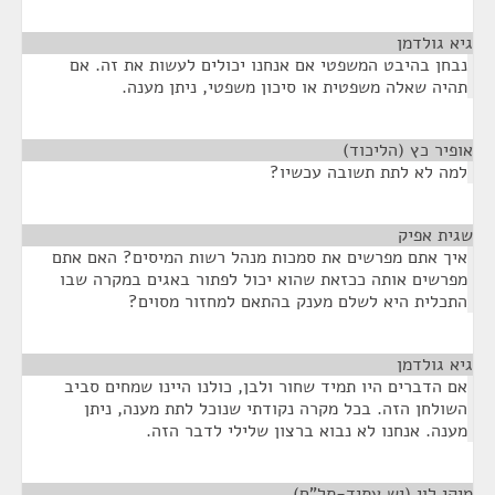
גיא גולדמן
¶
נבחן בהיבט המשפטי אם אנחנו יכולים לעשות את זה. אם
תהיה שאלה משפטית או סיכון משפטי, ניתן מענה.
אופיר כץ (הליכוד)
¶
למה לא לתת תשובה עכשיו?
שגית אפיק
¶
איך אתם מפרשים את סמכות מנהל רשות המיסים? האם אתם
מפרשים אותה ככזאת שהוא יכול לפתור באגים במקרה שבו
התכלית היא לשלם מענק בהתאם למחזור מסוים?
גיא גולדמן
¶
אם הדברים היו תמיד שחור ולבן, כולנו היינו שמחים סביב
השולחן הזה. בכל מקרה נקודתי שנוכל לתת מענה, ניתן
מענה. אנחנו לא נבוא ברצון שלילי לדבר הזה.
מיקי לוי (יש עתיד-תל"ם)
¶