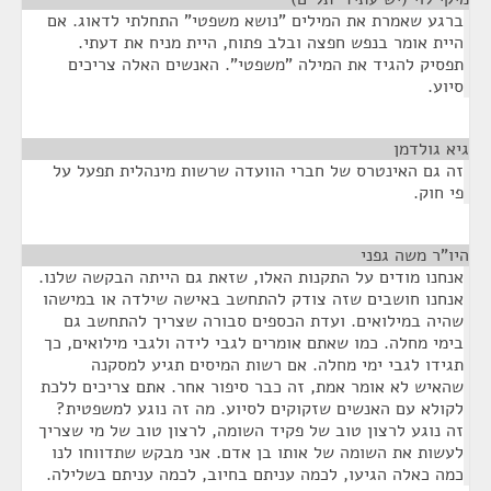
ברגע שאמרת את המילים "נושא משפטי" התחלתי לדאוג. אם
היית אומר בנפש חפצה ובלב פתוח, היית מניח את דעתי.
תפסיק להגיד את המילה "משפטי". האנשים האלה צריכים
סיוע.
גיא גולדמן
¶
זה גם האינטרס של חברי הוועדה שרשות מינהלית תפעל על
פי חוק.
היו"ר משה גפני
¶
אנחנו מודים על התקנות האלו, שזאת גם הייתה הבקשה שלנו.
אנחנו חושבים שזה צודק להתחשב באישה שילדה או במישהו
שהיה במילואים. ועדת הכספים סבורה שצריך להתחשב גם
בימי מחלה. כמו שאתם אומרים לגבי לידה ולגבי מילואים, כך
תגידו לגבי ימי מחלה. אם רשות המיסים תגיע למסקנה
שהאיש לא אומר אמת, זה כבר סיפור אחר. אתם צריכים ללכת
לקולא עם האנשים שזקוקים לסיוע. מה זה נוגע למשפטית?
זה נוגע לרצון טוב של פקיד השומה, לרצון טוב של מי שצריך
לעשות את השומה של אותו בן אדם. אני מבקש שתדווחו לנו
כמה כאלה הגיעו, לכמה עניתם בחיוב, לכמה עניתם בשלילה.