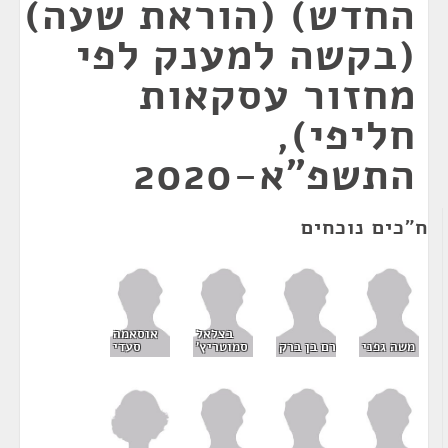
החדש) (הוראת שעה)
(בקשה למענק לפי
מחזור עסקאות
חליפי),
התשפ"א-2020
ח"כים נוכחים
בצלאל
אוסאמה
משה גפני
רם בן ברק
סמוטריץ'
סעדי