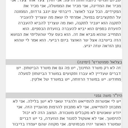
מכיר את המדינה, אני מכיר את הממשלה, אני מכיר את
הפקידים. הכל עבר לאוצר. דיברתי עם יוגב גרדוס, הממונה
על התקציבים בפועל, אמרתי לו שאת מה שצריך להעביר
לתקנה הוא יעביר לתקנה, ואת מה שצריך להביא להעברה
לוועדת כספים הוא יביא להעברה בוועדת הכספים. הוא
התחייב שהוא מביא את זה. הוא כעס עלי שהעליתי את הנושא
הזה בישיבה אצל שר האוצר ביום רביעי. הוא אמר לי שהוא
נתן הוראה שזה יגיע.
בצלאל סמוטריץ' (ימינה)
¶
זה לא רק משרד החינוך, יש פה גם את משרד הביטחון. יש
דברים שעדיין לא עברו ותקועים במשרד הביטחון למעלה
מחודש. יש במשרד הרווחה, יש במשרד של אלקין.
היו"ר משה גפני
¶
יש לי אפשרות להתייאש ולהגיד שאני לא ישן בלילה. אני לא
מתכוון להתייאש, אני לא מתכוון להרפות מהעניין הזה. אני
יודע שאנשים לא מקבלים משכורת. המצב הזה לא יכול
להימשך. אני לא אשקול לסגור את הוועדה, כי יש דברים
שמשרד האוצר יהיו מבסוטים. אני מקווה שהם יעמדו בדיבור