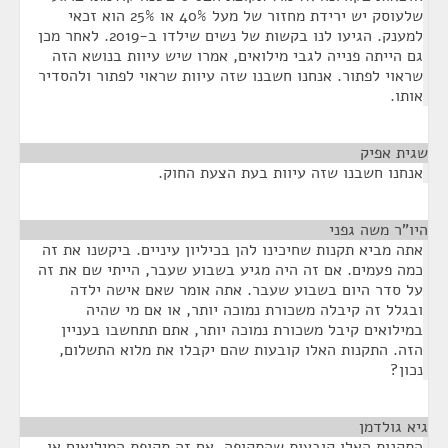
שלעוסק יש ירידת מחזור של מעל 40% או 25% הוא זכאי
למענק. הגיעו לנו בקשות של נשים שילדו ב-2019. לאחר מכן
גם הייתה פנייה לגבי מילואים, אמרו שיש עיוות בנושא הזה
שראוי לפתור. אנחנו חשבנו שזה עיוות שראוי לפתור ולהסדיר
אותו.
שגית אפיק
¶
אנחנו חשבנו שזה עיוות בעת הצעת החוק.
היו"ר משה גפני
¶
אתה מביא תקנות שחיכינו להן בכיליון עיניים. ביקשנו את זה
כמה פעמים. אם זה היה מגיע בשבוע שעבר, הייתי שם את זה
על סדר היום בשבוע שעבר. אתה אומר שאם אישה ילדה
ובגלל זה קיבלה משכורת נמוכה יותר, או אם מי שהיה
במילואים קיבל משכורת נמוכה יותר, אתם תתחשבו בעניין
הזה. התקנות האלו קובעות שהם יקבלו את מלוא התשלום,
נכון?
גיא גולדמן
¶
התקנות האלו קובעות שהתקופה, אם זה תקופת המילואים או