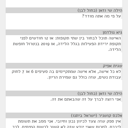
הילה שי וזאן (כחול לבן)
¶
על פי מה אתה מודד?
גיא גולדמן
¶
האישה תוכל לבחור בין שתי תקופות: או 12 חודשים לפני
תקופת ירידת הפעילות בגלל הלידה, או 2019 בנטרול חופשת
הלידה.
שגית אפיק
¶
לא כל אישה, אלא אישה שמתקיימים בה סעיפים 6 או 7 לחוק
עבודת נשים, שזה כולל גם שמירת הריון.
הילה שי וזאן (כחול לבן)
¶
אני רוצה לברך על זה שהבאתם את זה.
אלכס קושניר (ישראל ביתנו)
¶
אין ספק שזה צעד לכיוון נכון וחיובי. אני מסב את תשומת
ליבכם, למרות שאני יודע שזה לא קשור לרשות המיסים, לכך