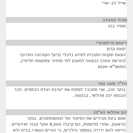
אייל לב-ארי
מנהל הוועדה
¶
טמיר כהן
רישום פרלמנטרי
¶
יפעת קדם
הצעת תקנות התכנית לסיוע כלכלי (ניגף הקורונה החדש)
(הוראת שעה) (בקשה למענק לפי מחזור עסקאות חליפי),
התשפ"א-2020
היו"ר משה גפני
¶
בוקר טוב, אני מתכבד לפתוח את ישיבת ועדת הכספים. חבר
הכנסת ינון אזולאי, בבקשה.
ינון אזולאי (ש"ס)
¶
אתם בטח מכירים את הסיפור של המשפחתונים. בסגר
הראשון, אחרי מלחמות, הם קיבלו 8,000 שקל עבור חודשיים.
הייתה להם ירידה במספר הילדים, כי הורים נשארו בבית ולא