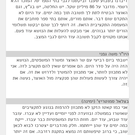
דיברנו בשבוע שעבר וביקשנו לגבי בתי הספר של המוכר הלא
רשמי. מדובר על 86 מיליון שקל. יש החלטה, יש בג"ץ, וגם
האוצר הבטיח לתת לך תשובה תוך כמה ימים. עד היום לא
התקדם שום דבר. אותם מורים, אותם בתי ספר סוחבים את
המעמסה התקציבית הזאת. זה דוחף לכך שהם יבקשו תשלומי
הורים יותר גבוהים. אני מבקש להעלות את הנושא עוד פעם.
אנחנו מקווים לקבל תשובה עוד היום לגבי המצב.
היו"ר משה גפני
¶
ישבתי ביום רביעי עם שר האוצר ומשרד המשפטים, הנושא
הזה היה על סדר היום. הם אומרים שאין להם תקציב לזה. אני
לא מתכוון לוותר, אני מתכוון להמשיך ולדרוש את זה. אם
יהיה צורך לעשות פעולות שהן סנקציה מול האוצר, נעשה את
זה.
בצלאל סמוטריץ' (ימינה)
¶
אני כמו קאטו הזקן לא מתכוון להרפות בנוגע לתקציבים
שאושרו בממשלה ובוועדה לפני יומיים ועדיין לא עברו. עובר
עוד שבוע, עוד יום. חוות הדעת המשפטיות כבר עברו. ייקח
כמה ימים עד שהן ייחתמו. חלק מהדברים יצטרכו לבוא לכאן
שוב, כי ברוב טיפשותם זה נמצא בתקנת רזרבה. אם זה יותר