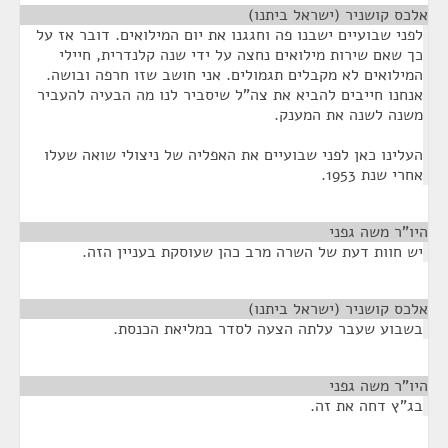
אלכס קושניר (ישראל ביתנו)
¶
לפני שבועיים ישבנו פה וחגגנו את יום המילואים. דובר אז על
כך שאם שירות מילואים נחצה על ידי שנה קלנדרית, חיילי
המילואים לא מקבלים תגמולים. אני חושב שזו חרפה ובושה.
אנחנו חייבים להביא את צה"ל שיסביר לנו מה הבעיה להעביר
משנה לשנה את המענק.
העלינו כאן לפני שבועיים את האפליה של ניצולי שואה שעלו
אחרי שנת 1953.
היו"ר משה גפני
¶
יש חוות דעת של השרה מרב כהן שעוסקת בעניין הזה.
אלכס קושניר (ישראל ביתנו)
¶
בשבוע שעבר עלתה הצעה לסדר במליאת הכנסת.
היו"ר משה גפני
¶
בג"ץ דחה את זה.