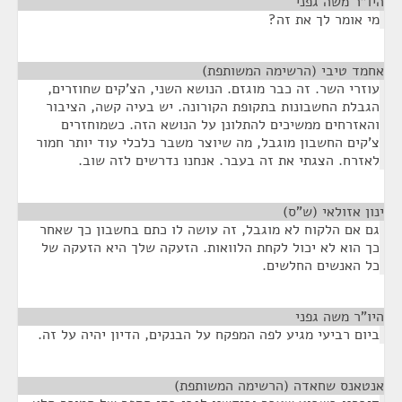
היו"ר משה גפני
¶
מי אומר לך את זה?
אחמד טיבי (הרשימה המשותפת)
¶
עוזרי השר. זה כבר מוגזם. הנושא השני, הצ'קים שחוזרים,
הגבלת החשבונות בתקופת הקורונה. יש בעיה קשה, הציבור
והאזרחים ממשיכים להתלונן על הנושא הזה. כשמוחזרים
צ'קים החשבון מוגבל, מה שיוצר משבר כלכלי עוד יותר חמור
לאזרח. הצגתי את זה בעבר. אנחנו נדרשים לזה שוב.
ינון אזולאי (ש"ס)
¶
גם אם הלקוח לא מוגבל, זה עושה לו כתם בחשבון כך שאחר
כך הוא לא יכול לקחת הלוואות. הזעקה שלך היא הזעקה של
כל האנשים החלשים.
היו"ר משה גפני
¶
ביום רביעי מגיע לפה המפקח על הבנקים, הדיון יהיה על זה.
אנטאנס שחאדה (הרשימה המשותפת)
¶