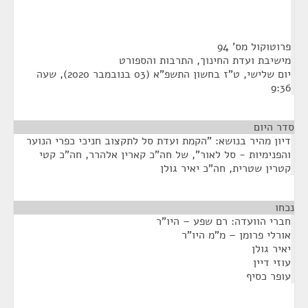
פרוטוקול מס' 94
מישיבת ועדת החינוך, התרבות והספורט
יום שלישי, ט"ז בחשון התשפ"א (03 בנובמבר 2020), שעה
9:36
סדר היום
דיון מהיר בנושא: "הקמת ועדת סל לתקצוב חניכי כפרי הנוער
והפנימיות - סל לאור", של חה"כ קארין אלהרר, חה"כ קטי
קטרין שטרית, חה"כ יאיר גולן
נכחו
¶
חברי הוועדה: רם שפע – היו"ר
אורלי פרומן – מ"מ היו"ר
יאיר גולן
עוזי דיין
עופר כסיף