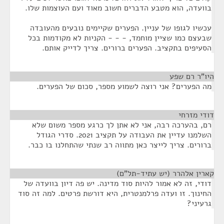
בוועדה, הוא מטבע הדברים חשוב מאוד ועם העוצמות שלו.
עכשיו לגופו של עניין. הפערים שקיימים נובעים מהעובדה
שבעצם כמו שציין מוחמד, - - - הקניות לא מקודמות בכל
הסעיפים בתקציב. הפערים ברורים. צריך לדייק אותם.
היו"ר רם שפע
¶
מה הפערים? אני רוצה לשמוע מספר, סכום של הפערים.
דודי מזרחי
¶
רם, בהערכה רבה, אני לא אתן לך כרגע מספר משום שלא
השלמנו עדיין את העבודה על תקציב 2021. סדרי הגודל
ברורים. צריך לייצר כאן מתווה רב שנתי שהתחלנו בו כבר.
קארין אלהרר (יש עתיד-תל"ם)
¶
דודי, זה לא אמור להיות סוד מדינה. יש פה דיון בוועדה של
החינוך. זו ועדה פרלמנטרית, היא דורשת פרטים. למה זה סוד
גרעיני?