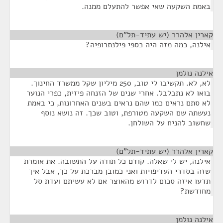
באמת השקעה שאי אפשר להתעלם ממנה.
קארין אלהרר (יש עתיד-תל"ם)
¶
אילנה, כמה מזה היה כספי פילנתרופיה?
אילנה נולמן
¶
לא, לא. תקשיבו לי טוב, 250 מיליון שקל ממשרד החינוך.
בואו לא נתבלבל. אחרי שנים של הזנחה פיזית, כפרי הנוער
לא סתם נראים כמו שהם נראים בשנים האחרונות, כי באמת
נעשתה שם השקעה מטורפת, וטוב שכך. זה נושא נוסף
שחשוב להניח על השולחן.
קארין אלהרר (יש עתיד-תל"ם)
¶
אילנה, יש לי שאלה. קודם כל תודה על התשובה. את אומרת
שזה בסדרי העדיפויות ואני כמובן מברכת על כך, אבל איך
תדעו איזה סכום לדרוש מהאוצר אם לא עשיתם ועדת סל
מחודשת?
אילנה נולמן
¶