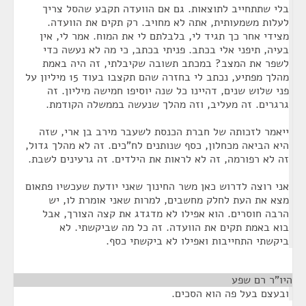
בלי שתתחייב לתוצאות. גם אם הוועדה תקבע שהסל צריך
לעלות משמעותית, אתה לא מחויב. רק תקים את הוועדה.
מצידי אחר כך תגיד לי, בלבלתם לי את המוח. אמר לי, אין
בעיה, תיפני אלי בכתב. פניתי בכתב, כי מה לא נעשה כדי
לשפר את המצב? במכתב תשובה שקיבלתי, זה היה באמת
מהלך מפתיע, נכתב לי בחזרה שהם תקצבו בעוד 15 מיליון על
פני שלוש שנים, דהיינו כל שנה יוסיפו חמישה מיליון. זה
גרגרים. זה מעליב, וזה מהלך שנעשה בממשלה הקודמת.
ייאמר לזכותה של חברת הכנסת לשעבר מירב בן ארי, שזה
היא הביאה מכחלון, כסף שנותנים לח"כים. זה לא מהלך גדול,
זה לא רפורמה, זה לא לראות את הילדים. זה גרעינים לשבת.
אני רוצה לדרוש כאן משר החינוך שאני יודעת שעכשיו פתאום
מצא את העת לחלק מחשבים, למרות שאני אומרת לו, יש
הרבה חוסרים. הוא אפילו לא מדגדג את קצה הצורך, אבל
בוא באמת תקים את הוועדה. זה כל מה שביקשתי. לא
ביקשתי התחייבות ואפילו לא ביקשתי כסף.
היו"ר רם שפע
¶
ובעצם בעל פה הוא הסכים.