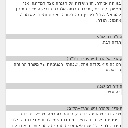
באותה אמירה, הן מעידות על הזנחה מצד המדינה. אני
מצטרף לחברתי, חברת הכנסת אלהרר בדרישה משר החינוך
להתחיל לטפל בעניין הזה בצורה רצינית ומייד, לא מחר.
אתמול. תודה.
היו"ר רם שפע
¶
תודה רבה.
קארין אלהרר (יש עתיד-תל"ם)
¶
רק להוסיף נקודה אחת, שכחתי. הפנימיות של משרד הרווחה,
כן יש סל.
היו"ר רם שפע
¶
בהחלט.
קארין אלהרר (יש עתיד-תל"ם)
¶
שזה דבר שהייתה בדיקה, הייתה רפורמה, שופצו חדרים
בפנימיות. יש הרבה מאוד מוסדות שמשלבים ילדי רווחה וילדי
חינוך. דמיין לך את הסיטואציה ההזויה שהם יושבים אחד ליד