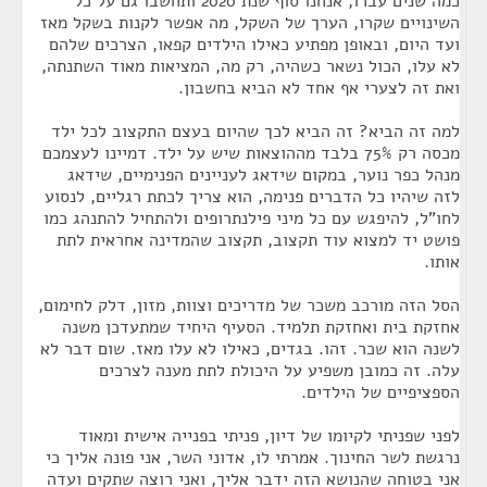
כמה שנים עברו, אנחנו סוף שנת 2020 ותחשבו גם על כל
השינויים שקרו, הערך של השקל, מה אפשר לקנות בשקל מאז
ועד היום, ובאופן מפתיע כאילו הילדים קפאו, הצרכים שלהם
לא עלו, הכול נשאר כשהיה, רק מה, המציאות מאוד השתנתה,
ואת זה לצערי אף אחד לא הביא בחשבון.
למה זה הביא? זה הביא לכך שהיום בעצם התקצוב לכל ילד
מכסה רק 75% בלבד מההוצאות שיש על ילד. דמיינו לעצמכם
מנהל כפר נוער, במקום שידאג לעניינים הפנימיים, שידאג
לזה שיהיו כל הדברים פנימה, הוא צריך לכתת רגליים, לנסוע
לחו"ל, להיפגש עם כל מיני פילנתרופים ולהתחיל להתנהג כמו
פושט יד למצוא עוד תקצוב, תקצוב שהמדינה אחראית לתת
אותו.
הסל הזה מורכב משכר של מדריכים וצוות, מזון, דלק לחימום,
אחזקת בית ואחזקת תלמיד. הסעיף היחיד שמתעדכן משנה
לשנה הוא שכר. זהו. בגדים, כאילו לא עלו מאז. שום דבר לא
עלה. זה כמובן משפיע על היכולת לתת מענה לצרכים
הספציפיים של הילדים.
לפני שפניתי לקיומו של דיון, פניתי בפנייה אישית ומאוד
נרגשת לשר החינוך. אמרתי לו, אדוני השר, אני פונה אליך כי
אני בטוחה שהנושא הזה ידבר אליך, ואני רוצה שתקים ועדה