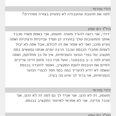
דודי מזרחי
¶
למה את חושבת שהעבודה לא נעשית בצורה מסודרת?
היו"ר רם שפע
¶
דודי, אני רוצה להגיד משהו. תשמע, אני באמת מאוד מכבד
אותך והתשובות שלך בוועדה הן תמיד ענייניות ורציניות ואתה
מגיע מוכן, ואני לא אומר את זה לכולם, אבל אתה לא יכול
לצפות מחברי הכנסת שכבר הרבה שנים אנחנו נמצאים בתת
תקצוב של כפרי הנוער והפנימיות, אין על כך מחלוקת, ואתה
מגיע לפה ב-3 בנובמבר, שעל פניו כבר מזמן היינו צריכים
לסיים את ההכנות לשנת התקציב, ואומר לוועדה בכנסת
שאתה לא יודע להעריך כמה כסף חסר לכפרי הנוער
והפנימיות, אז ברור לך שיש פה בעיה.
דודי מזרחי
¶
תשמע, זה לא הוגן. אני אגיד לך גם למה זה לא הוגן. אני
עובד מדינה. אני לא אחראי לאישור התקציב בכנסת.
היו"ר רם שפע
¶