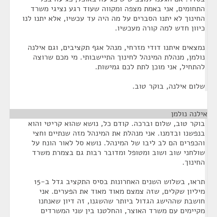
התחומים, אני באמת מצפה ומקווה שעוד רגע נציגי משרד
החינוך לא יתנו הסברים על מה היה עד עכשיו, אלא יתנו לנו
כיוון חדש למה קורה מעכשיו.
נמצאים איתנו דודי מזרחי, מנהל אגף תקציבים, וגם אילנה
נולמן, מנהלת המינהל לחינוך התיישבותי. מי מכם שרוצה
להתחיל, אני מוכן לתת לכם גמישות.
שלום אילנה, בוקר טוב.
אילנה נולמן
¶
בוקר טוב, שלום וברכה. קודם כל, נושא שהוא קריטי והוא
בנפשנו ובדמנו. אני מנהלת את המינהל מזה שנתיים וחצי
והכפרים הם לב ליבו של המינהל. נושא סל לאור הונח על
שולחני שוב ושוב ומטופל ומדובר רבות גם בצמרת משרד
החינוך.
תראו, בשלוש השנים האחרונות בסיס התקציב גדל ב-15
מיליון שקלים, שזה צמצם מאוד מאוד את הפערים. אני
חושבת שההישג הגדול ביותר שהשגנו, זה דיון שאנחנו
מקיימים עם משרד האוצר, והחלטנו בין שני המשרדים