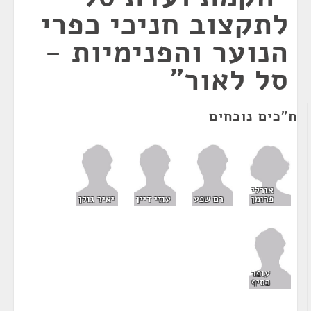
לתקצוב חניכי כפרי
הנוער והפנימיות -
סל לאור"
ח"כים נוכחים
אורלי
פרומן
רם שפע
עוזי דיין
יאיר גולן
עופר
כסיף