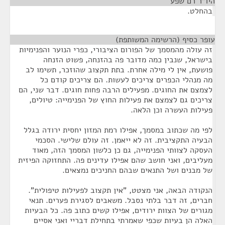
היו"ר רם שפע
¶
בהחלט.
עופר כסיף (הרשימה המשותפת)
¶
זה עולה מהמסמך של הפורום הציבורי, כפרי הנוער והפנימיות
בישראל, שנבין כמה מדובר פה בהזנחה, פשוט הזנחה
פושעת, אין לי מילה אחרת. בתת תקצוב שהוזכר, תשימו לב
מה מנהלי הכפרים צריכים לעשות. הם צריכים קודם כל
לצמצם את החוגים. מפעילים הרבה פחות חוגים. דבר שני, הם
צריכים גם לצמצם את פעילות החוץ של הפנימייה: טיולים,
פעילות העשרה וכן הלאה.
לפי מה שכתוב במסמך, אפילו רמת המזון יחסית ירודה בגלל
הבעיה התקציבית. זה לא ייאמן. זה עולם שלישי. הסכמי
העסקה לצוותי הפנימייה, גם כן כלשון המסמך הזה, מאוד
מעליבים, ואני חושב שהם אפילו עדינים פה. התחזוקה הפיזית
של מבנים ושל התנאים שבהם החניכים נמצאים.
הנקודה הבאה, אני מצטט, "אין תקצוב לפעילות טיפולית".
חברים, זה דבר בלתי נסבל. משאבים לסגירת פערים. תנאי
מגורים של הצוות ירודים, אפילו קשים כתוב פה. כל הבעיות
האלה הן בעיות שכפי שאמרתי בתחילת דבריי ואני אסיים