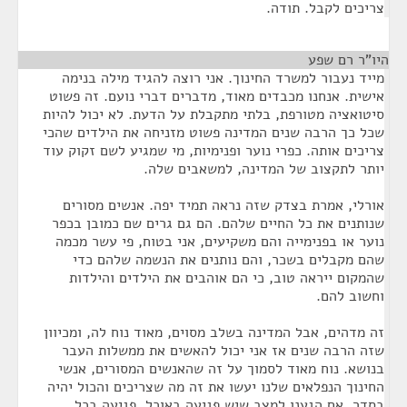
צריכים לקבל. תודה.
היו"ר רם שפע
¶
מייד נעבור למשרד החינוך. אני רוצה להגיד מילה בנימה
אישית. אנחנו מכבדים מאוד, מדברים דברי נועם. זה פשוט
סיטואציה מטורפת, בלתי מתקבלת על הדעת. לא יכול להיות
שכל כך הרבה שנים המדינה פשוט מזניחה את הילדים שהכי
צריכים אותה. כפרי נוער ופנימיות, מי שמגיע לשם זקוק עוד
יותר לתקצוב של המדינה, למשאבים שלה.
אורלי, אמרת בצדק שזה נראה תמיד יפה. אנשים מסורים
שנותנים את כל החיים שלהם. הם גם גרים שם כמובן בכפר
נוער או בפנימייה והם משקיעים, אני בטוח, פי עשר מכמה
שהם מקבלים בשכר, והם נותנים את הנשמה שלהם כדי
שהמקום ייראה טוב, כי הם אוהבים את הילדים והילדות
וחשוב להם.
זה מדהים, אבל המדינה בשלב מסוים, מאוד נוח לה, ומכיוון
שזה הרבה שנים אז אני יכול להאשים את ממשלות העבר
בנושא. נוח מאוד לסמוך על זה שהאנשים המסורים, אנשי
החינוך הנפלאים שלנו יעשו את זה מה שצריכים והכול יהיה
בסדר. אם הגענו למצב שיש פגיעה באוכל, פגיעה בכל