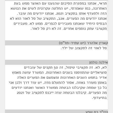
תראי, אנחנו במסגרת הסיכום שהגענו עם האוצר ממש בעת
האחרונה, כמו שאמרתי, יש החלטה עקרונית לשים את הנושא
הזה ולתעדף אותו בתקציב 2021. אנחנו יודעים מה עובר.
אנחנו יודעים מה הפערים. אגב, התקציב של סל לאור הוא לא
הבסיס היחיד שאנחנו מעבירים לכפרים. ממש לא. מעבירים
תקציבי עתק נוספים אחרים. זה לא רק סל לאור.
קארין אלהרר (יש עתיד-תל"ם)
¶
סל לאור זה לתקצוב של ילד.
אילנה נולמן
¶
לא, לא. זה תקציבי טיפול, זה 50 תקנים של עובדים
סוציאליים שהתווספו בשנים האחרונות. המשרד עושה מאמץ
אדיר בחמש השנים האחרונות ומצמצם את הפערים האלה
באופן מעורר גאווה. אסור להתעלם מזה. יש עוד דרך ולכן אני
כל כך שמחה שקיבלנו הבטחה ממשרד האוצר ואנחנו יודעים
מה הפערים. קיבלנו הבטחה שזה ייכנס לתקציב של 2021
בתיעדוף.
היו"ר רם שפע
¶