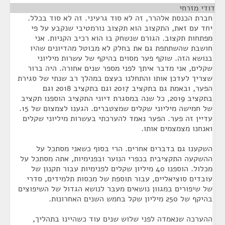
דודי מזרחי
¶
חברת הכנסת אלהרר, זה לא סוד גרעיני. זה לא סוד בכלל.
יחד עם זאת, התקצוב הוא תקצוב נורמטיבי שנקבע על פי
מפתחות תקצוב. הגורם שנשחק בו הוא רכיב הקניות. אני
חושבת שהשתתפת גם את בחלק לא מבוטל מהדיונים שהיו
בנושא הזה. שוקף פער מסוים בהיקף של עשרות מיליוני
שקלים, אני מדבר איתך לפני מספר שנים אחורה. היה ברור
שצריך לעדכן אותו והתחלנו בעצם במהלך רב שנתי של סגירת
הפער, ובאמת גם בתקציב 2017 וגם בתקציב 2018 וגם
בתקציב 2019, כל שנה במסגרת דיוני התקציב הוספנו תקציב
של חמישה מיליוני שקלים שמצטברים. הגענו לצמצום של 15.
עדיין זה פער. הפער נאמד להערכתי בעשרות מיליוני שקלים
ואנחנו מצמצמים אותו.
השקענו גם בדברים אחרים. הרי בסוף כשאני מסתכל על
ההשקעה התקציבית בכפרי הנוער ובפנימיות, אתה מסתכל על
מכלול. הוספנו 40 מיליון שקלים לפנימיות עבור תקנון של
עובדים סוציאליים, עבור תוספת של מכסות תלמידים, סדרי
של שיפורים במגוון נושאים מעבר לנושא הגדול של השיפוצים
בהיקף של 250 מיליון שקל בחמש השנים האחרונות.
ההערכה שנאמדה לפני שלוש שנים עוד כשהיינו בתהליך,