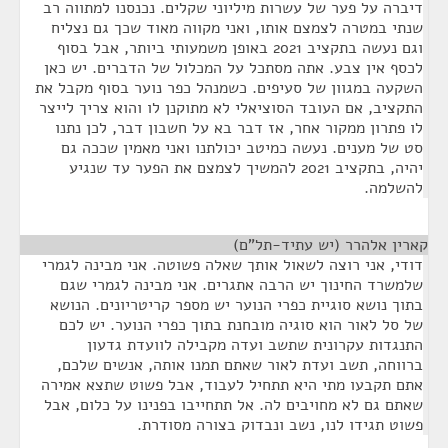
דיברה על פער של עשרות מיליוני שקלים. נכנסנו למתווה רב
שנתי במטרה לצמצם אותו, ואני מקווה מאוד שכך גם נצליח
וגם נעשה בתקציב 2021 באופן משמעותי ביותר, אבל בסוף
לכסף אין צבע. אתה מסתכל על המכלול של הדברים. יש כאן
השקעה במגוון של סעיפים. כשמנהל כפר נוער בסוף מקבל את
התקציב, אם העובד הסוציאלי לא מתוקנן לו והוא צריך לייצר
לו פתרון ממקור אחר, אז דבר בא על חשבון דבר, לכן נתנו
סט של מענים. נעשה כמיטב יכולתנו ואני מאמין שככה גם
יהיה, בתקציב 2021 להמשיך לצמצם את הפער עד שנגיע
להשלמה.
קארין אלהרר (יש עתיד-תל"ם)
¶
דודי, אני רוצה לשאול אותך שאלה פשוטה. אני מבינה לגמרי
שלמשרד החינוך יש הרבה אתגרים. אני מבינה לגמרי שגם
בתוך נושא סוגיית כפרי הנוער יש מספר קריטריונים. הנושא
של סל לאור הוא סוגיה מובחנת בתוך כפרי הנוער. יש לכם
התנגדות עקרונית שתשב ועדה מקבילה לוועדת גדעון
ברווחה, תשב ועדת לאור שאתם תמנו אותה, אנשים שלכם,
אתם תקבעו מתי היא תתחיל לעבוד, אבל פשוט שתצא אמירה
שאתם גם לא מחויבים לה. אל תתחייבו בפנינו על כלום, אבל
פשוט תגידו לנו, נשב ונבדוק בצורה מסודרת.