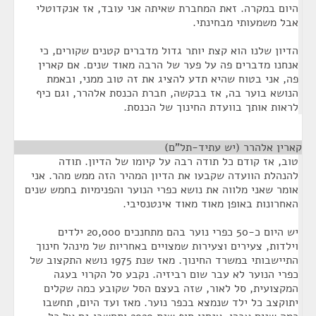
היום במקרה. זאת המחברת שאיתה אני עובד, אז אנקדוטלי
אבל משמעותי מבחינתי.
הדיון שלנו הוא קצת יותר גדול מדברים קטנים שקורים, כי
אנחנו מדברים פה על פער של הרבה מאוד שנים. אם קארין
פה, אני בטוח שהיא תדע להציג את זה טוב ממני, ובאמת
הנושא בוער בה, אז בבקשה, חברת הכנסת אלהרר, וגם כיף
לראות אותך בוועדת החינוך של הכנסת.
קארין אלהרר (יש עתיד-תל"ם)
¶
טוב, אז קודם כל תודה רבה על קיומו של הדיון. תודה
להנהלת הוועדה שקבעו את הדיון המהיר הזה ממש מהר. אני
אומר שאני מלווה את נושא כפרי הנוער והפנימיות בחמש שנים
האחרונות באופן מאוד מאוד אינטנסיבי.
יש היום כ-50 כפרי נוער בהם מתחנכים 20,000 ילדים
וילדות, צעירים וצעירות שמצויים באחריות של מינהל חינוך
התיישבותי במשרד החינוך. מאז שנת 1975 נושא התקצוב של
כפרי הנוער לא עבר שום רביזיה. נקבע סל הקרוי בעגה
המקצועית, סל לאור, שזה בעצם הסל שקובע כמה שקלים
יתוקצב כל ילד שנמצא בכפר נוער. מאז ועד היום, תחשבו