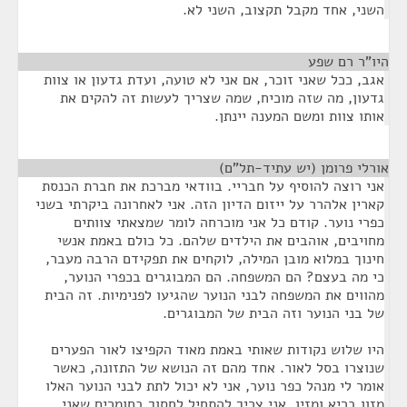
השני, אחד מקבל תקצוב, השני לא.
היו"ר רם שפע
¶
אגב, ככל שאני זוכר, אם אני לא טועה, ועדת גדעון או צוות
גדעון, מה שזה מוכיח, שמה שצריך לעשות זה להקים את
אותו צוות ומשם המענה יינתן.
אורלי פרומן (יש עתיד-תל"ם)
¶
אני רוצה להוסיף על חבריי. בוודאי מברכת את חברת הכנסת
קארין אלהרר על ייזום הדיון הזה. אני לאחרונה ביקרתי בשני
כפרי נוער. קודם כל אני מוכרחה לומר שמצאתי צוותים
מחויבים, אוהבים את הילדים שלהם. כל כולם באמת אנשי
חינוך במלוא מובן המילה, לוקחים את תפקידם הרבה מעבר,
כי מה בעצם? הם המשפחה. הם המבוגרים בכפרי הנוער,
מהווים את המשפחה לבני הנוער שהגיעו לפנימיות. זה הבית
של בני הנוער וזה הבית של המבוגרים.
היו שלוש נקודות שאותי באמת מאוד הקפיצו לאור הפערים
שנוצרו בסל לאור. אחד מהם זה הנושא של התזונה, כאשר
אומר לי מנהל כפר נוער, אני לא יכול לתת לבני הנוער האלו
מזון בריא ומזין, אני צריך להתחיל לחסוך בחומרים שאני