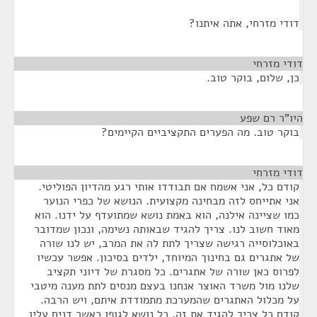
דודי מזרחי, אתה איתנו?
דודי מזרחי
¶
כן, שלום, בוקר טוב.
היו"ר רם שפע
¶
בוקר טוב. מה הפערים התקציביים הקיימים?
דודי מזרחי
¶
קודם כל, אני אשמח אם תבודדו אותי רגע מהדיון הפוליטי.
אני אתייחס לזה מבחינה מקצועית. הנושא של כפרי הנוער
כמו שציינה אילנה, הוא באמת נושא שמתועדף על ידנו. הוא
מאוד חשוב לנו. צריך להגיד שבאותה נשימה, ונכון שמדובר
באוכלוסייה רגישה שצריך לתת לה את המרב, יש לנו שורה
של אתגרים גם בחינוך המיוחד, ילדים בסיכון. אפשר עכשיו
לפרוס כאן שורה של אתגרים. כל מסגרת של דיוני תקציב
שלנו מול משרד האוצר אנחנו בעצם מנסים לתת מענה מיטבי
על מכלול האתגרים שהמערכת מתמודדת איתם, ויש הרבה.
קודם כל צריך להגיד את זה. כל נושא לגופו כאשר דנים עליו