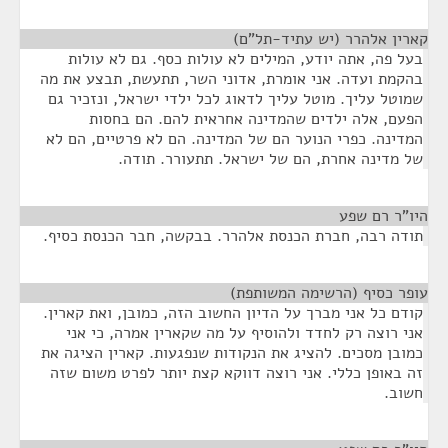
קארין אלהרר (יש עתיד-תל"ם)
¶
בעל פה, אתה יודע, המילים לא עולות כסף. גם לא עולות
בהקמת ועדה. אני אומרת, אדוני השר, תתעשת, תבצע את מה
שמוטל עליך. מוטל עליך לדאוג לכל ילדי ישראל, ונזכיר גם
הפעם, אלה ילדים שהמדינה אחראית להם. הם בחסות
המדינה. כפרי הנוער הם של המדינה. הם לא פרטיים, הם לא
של מדינה אחרת, הם של ישראל. תתעורר. תודה.
היו"ר רם שפע
¶
תודה רבה, חברת הכנסת אלהרר. בבקשה, חבר הכנסת כסיף.
עופר כסיף (הרשימה המשותפת)
¶
קודם כל אני מברך על הדיון החשוב הזה, כמובן, ואת קארין.
אני רוצה רק לחדד ולהוסיף על מה שקארין אמרה, כי אני
כמובן מסכים. להציג את הנקודות שנפגעות. קארין הציגה את
זה באופן כללי. אני רוצה דווקא קצת יותר לפרט משום שזה
חשוב.