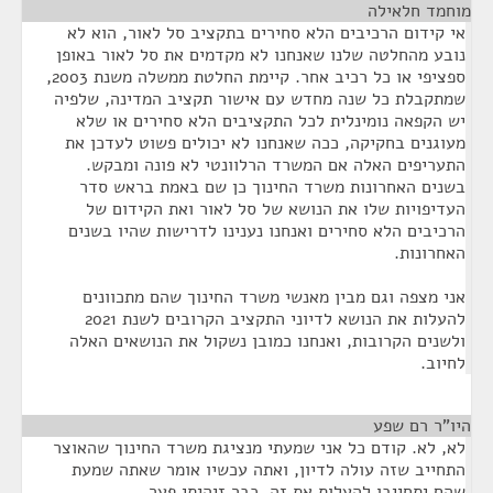
מוחמד חלאילה
¶
אי קידום הרכיבים הלא סחירים בתקציב סל לאור, הוא לא
נובע מהחלטה שלנו שאנחנו לא מקדמים את סל לאור באופן
ספציפי או כל רכיב אחר. קיימת החלטת ממשלה משנת 2003,
שמתקבלת כל שנה מחדש עם אישור תקציב המדינה, שלפיה
יש הקפאה נומינלית לכל התקציבים הלא סחירים או שלא
מעוגנים בחקיקה, ככה שאנחנו לא יכולים פשוט לעדכן את
התעריפים האלה אם המשרד הרלוונטי לא פונה ומבקש.
בשנים האחרונות משרד החינוך כן שם באמת בראש סדר
העדיפויות שלו את הנושא של סל לאור ואת הקידום של
הרכיבים הלא סחירים ואנחנו נענינו לדרישות שהיו בשנים
האחרונות.
אני מצפה וגם מבין מאנשי משרד החינוך שהם מתכוונים
להעלות את הנושא לדיוני התקציב הקרובים לשנת 2021
ולשנים הקרובות, ואנחנו כמובן נשקול את הנושאים האלה
לחיוב.
היו"ר רם שפע
¶
לא, לא. קודם כל אני שמעתי מנציגת משרד החינוך שהאוצר
התחייב שזה עולה לדיון, ואתה עכשיו אומר שאתה שמעת
שהם יתחייבו להעלות את זה. כבר זיהיתי פער.