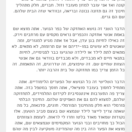
קונה ואז אני עובר למזון מעובד וזול. חברים, חלק מתהליך
חינוך זה גם תזונה נכונה ובריאה, ובוודאי שזה הבית שלהם.
שם הם גרים.
הדבר השני זה נושא האחזקה של כפר הנוער. אתה מוצא שם
באמת אנשי אחזקה והכפרים נראים מקסים עם מרחבים וירק.
זה כאילו לחיות בגן עדן, אבל אז אתה מגיע למגורים, ומה
שאנשים לא עושים במו-ידיהם או עם תרומות, לא מתאים. לא
מתאים לתת לילד או לילדה שהגיעו כבר לפנימייה, לחיות
בתנאי חיים לא מכבדים, ולא מכבדים בוודאי גם את אנשי
הצוות שחיים שם. זה שיפוצים, זה שדרוגים, זה התאמות. זה
כל הזמן צריך כמו תחזוקה של בית והרבה יותר.
הדבר השלישי זה כל הנושא של הפערים הלימודיים. אתה
מתחיל לחסוך בעובד סוציאלי, אתה חוסך במטפל כזה. אתה
צריך פה התערבות אינטנסיבית לקידום התלמידים, לתחזוקה
שלהם, למצוא להם גם את האפיקים שלהם. החינוך הבלתי
פורמלי הוא חלק מהחינוך הפורמלי. חוגים, סדנאות, כל מה
שאתה צריך לייצר לילד שנמצא שם בעצם סביב השעון. אלו
נקודות שמאוד מאוד בלטו וחרו לי לראות. לעומת הצוותים
הכול כך מחויבים ובני הנוער המקסימים שנמצאים שם, אתה
מוצא את הפער הזה בין מה שהמדינה משקיעה לבין מה שהם