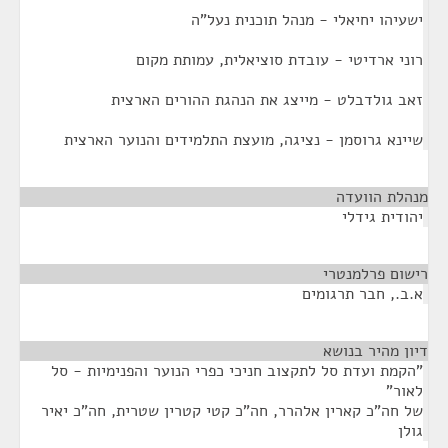
ישעיהו יחיאלי - מנהל תוכנית נעל"ה
רוני ארדיטי - עובדת סוציאלית, עמותת מקום
זאב גולדבלט - מייצג את הנהגת ההורים הארצית
שיינא גרוסמן - נציגה, מועצת התלמידים והנוער הארצית
מנהלת הוועדה
¶
יהודית גידלי
רישום פרלמנטרי
¶
א.ב., חבר תרגומים
דיון מהיר בנושא
¶
"הקמת ועדת סל לתקצוב חניכי כפרי הנוער והפנימיות - סל
לאור"
של חה"כ קארין אלהרר, חה"כ קטי קטרין שטרית, חה"כ יאיר
גולן