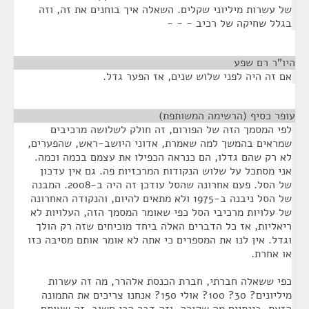
של עשרות מיליוני שקלים. השאלה איך בוחנים את זה, וזה
בגלל שחיקה של רכיב - - -
היו"ר רם שפע
¶
אם זה היה לפני שלוש שנים, אז הפער גדל.
עופר כסיף (הרשימה המשותפת)
¶
לפי המסמך הזה של הפורום, זה חולק לשלושה מרכיבים
שמראים בהמשך למה שאמרת, אדוני היושב-ראש, שהפערים,
לא רק שהם גדלו, הם כנראה הכפילו את עצמם בכמה וכמה.
אני מסתכל על שלוש הנקודות המרכזיות פה. גם אין עדכון
של הסל. פעם אחרונה שהסל עודכן זה היה ב-2008. המבנה
של הסל ניבנה ב-1975 ולא מתאים להיום, והנקודה האחרונה
של עלויות מרכיבי הסל כפי שאומר המסמך הזה, העלויות לא
ריאליות, אז כל הדברים האלה ביחד מוכיחים שזה רק הולך
וגדל. אין לנו את המספרים כי אתה לא אומר אותם מסיבה כזו
או אחרת.
כפי ששאלה חברתי, חברת הכנסת אלהרר, מה זה עשרות
מיליונים? 30? 100? אולי 150? אנחנו צריכים את התמונה