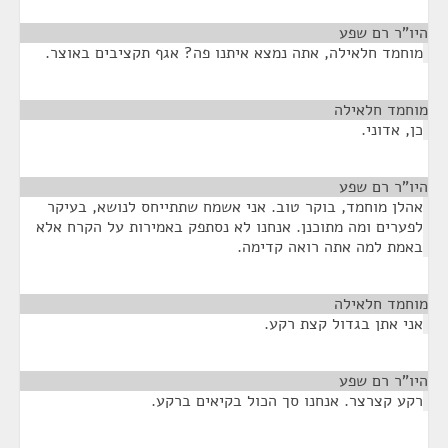
היו"ר רם שפע
¶
מוחמד חלאילה, אתה נמצא איתנו פה? אגף תקציבים באוצר.
מוחמד חלאילה
¶
כן, אדוני.
היו"ר רם שפע
¶
אהלן מוחמד, בוקר טוב. אני אשמח שתתייחס לנושא, בעיקר
לפערים ומה מתוכנן. אנחנו לא נסתפק באמירות על הקרח אלא
באמת למה אתה רואה קדימה.
מוחמד חלאילה
¶
אני אתן בגדול קצת רקע.
היו"ר רם שפע
¶
רקע קצרצר. אנחנו סך הכול בקיאים ברקע.