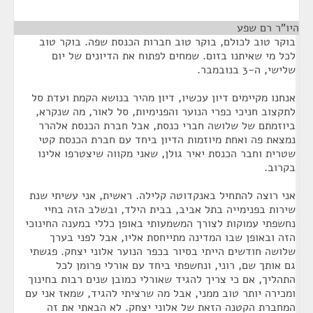
היו"ר רם שפע
¶
בוקר טוב לכולם, בוקר טוב חברות הכנסת שפה. בוקר טוב
לכל מי שאיתנו בזום. שמחים לפתוח את הדיונים של יום
שלישי, ה-3 בנובמבר.
אנחנו מקיימים דיון עכשיו, דיון מהיר בנושא הקמת ועדת סל
לתקצוב חניכי כפרי הנוער והפנימיות, סל לאור, מה שנקרא,
ביוזמתם של שלושה חברי כנסת, אבל חברת הכנסת אלהרר
נמצאת פה ואחת מיוזמות הדיון ביחד עם חברת הכנסת קטי
שטרית וחבר הכנסת יאיר גולן, שאני מקווה שיצטרפו אלינו
בקרוב.
אני רוצה להתחיל באנקדוטה קלילה. ראשית, אני עשיתי שנת
שירות בפנימייה בתל אביב, בבית הילד, ובשלב הזה בחיי
נחשפתי עמוקות לצורך המשמעותי באופן כללי במענה החינוכי
הזה ובאופן שבו המדינה מתייחסת אליו, אבל לפני בערך
שלושה חודשים הייתי בסיור בכפר הנוער אלוני יצחק. פגשתי
גם אותך שם, רוני, ונחשפתי ביחד עם אורלי פרומן לכל
התהליך, אם כי צריך להגיד שאורלי כמובן שנים רבות בחינוך
ומכירה יותר טוב ממני, אבל מה שרציתי להגיד, שמאז אני עם
המחברת הקטנה הזאת של אלוני יצחק. לא הבאתי את זה