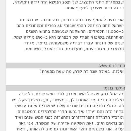
שבמסגרת דיוני התקציב של 2021 הנושא הזה יידון ויתועדף,
כי זה ברור שצריך לתעדף אותו.
אני רוצה להוסיף עוד כמה דברים, ברשותכם. יש במדינת
ישראל תחת המינהל ההתיישבותי 46 כפרים ומתחנכים בהם
כ-11,000 תלמידים. ההשקעה שנעשתה בחמש השנים
האחרונות בשיפוץ הפיזי של הכפרים היא כ-250 מיליון שקל.
שנים של הזנחה עברו רביזיה משמעותית ביותר. מגורי
תלמידים, מגורי צוות, מועדונים, חדרי אוכל, מטבחים.
היו"ר רם שפע
¶
אילנה, באיזה שנה זה קרה, מה שאת מתארת?
אילנה נולמן
¶
זה החל בתקופה של השר פירון, לפני חמש שנים, כל שנה
מיליונים רבים. אני אומרת לך, במצטבר, 250 מיליון שקל. יש
פה מנהלי כפרים, חברים טובים שלנו שיושבים איתנו עכשיו
בדיון הזה והם יעידו איך נראו חדרי התלמידים והמטבחים
ומרכזי הלמידה והפרוזדורים והחצרות לפני חמש שנים ואיך
הם נראים היום. זאת השקעה אדירה של המשרד. אני גאה
עליה. אני בשנתיים וחצי האחרונות גם מובילה אותה, וזאת