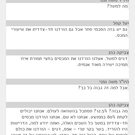
היו"ר משה גפני
¶
מה למשל?
יעל קחל
¶
גם יש בזה הסכמי סחר אבל גם הורדנו חד-צדדית את שיעורי
המכס.
צביקה כהן
¶
דגים למשל. אצלנו הורדנו את המכסים בחצי תמורת איזו
תמיכה ישירה מאוד אנמית.
היו"ר משה גפני
¶
אבל למה זה גבוה כל כך?
צביקה כהן
¶
מה גבוה? 12.5%? תסתכל בהשוואה לעולם. אנחנו יכולים
לקחת 60% בממוצע. אנחנו לא שם. אנחנו הורדנו מכסים
חד-צדדית במשך כל השנים האלה, ואתה יודע למה, הדרישות
היו להוריד. בשר בקר טרי – אפס, דגים – הורדנו את כולם