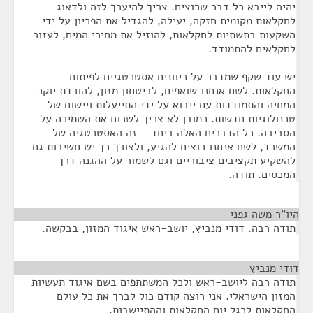
יהיה לייבא כל דבר שרוצים. צריך להיערך לזה ולדאוג
לחקלאות מקומית חזקה, יעילה, להגדיל את הפריון על ידי
השקעות בתשתיות לחקלאות, להוזיל את מחירי המים, לעזור
לחקלאים להתמודד.
יש עוד שקף שמדבר על כיוונים אסטרטגיים לפיתוח
החקלאות. לשם אנחנו שואפים, לביטחון מזון, להורדת יוקר
המחיה והתמודדות עם ייבוא על ידי התייעלות ויישום של
טכנולוגיות חדשות. כמובן לא צריך לשכוח את השמירה על
הסביבה. כל הדברים האלה ביחד – זה האסטרטגיה של
המשרד, לשם אנחנו רוצים להגיע, ולצורך כך יש חשיבות גם
להשקיע תקציבים ציבוריים וגם לשמור על ההגנה דרך
המכסים. תודה.
היו"ר משה גפני
¶
תודה רבה. דודי מנביץ, יושב-ראש איגוד המזון, בבקשה.
דודי מנביץ
¶
תודה רבה ליושב-ראש ולכל המשתתפים בשם איגוד תעשיות
המזון הישראלי. אני רוצה קודם כול לברך את כל עולם
החקלאות לרגל יום החקלאות וההתיישבות.