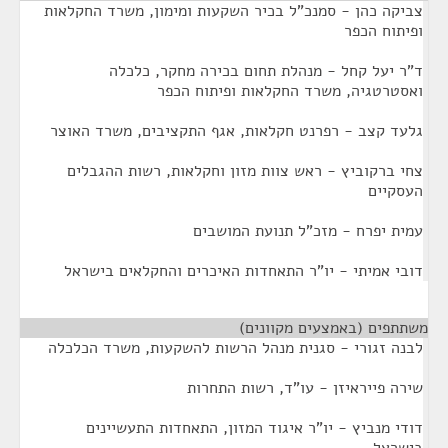
צביקה כהן - סמנכ"ל בכיר השקעות ומימון, משרד החקלאות
ופיתוח הכפר
ד"ר יעל קחל - מנהלת תחום בכירה מחקר, כלכלה
ואסטרטגיה, משרד החקלאות ופיתוח הכפר
גלעד קצב - רפרנט חקלאות, אגף התקציבים, משרד האוצר
צחי ברקוביץ - ראש צוות מזון וחקלאות, רשות ההגבלים
העסקיים
עמית יפרח - מזכ"ל תנועת המושבים
דובי אמיתי - יו"ר התאחדות האיכרים והחקלאים בישראל
משתתפים (באמצעים מקוונים)
¶
לבנה זגורי - סגנית מנהל הרשות להשקעות, משרד הכלכלה
שירה פייראיזן - עו"ד, רשות התחרות
דודי מנביץ - יו"ר איגוד המזון, התאחדות התעשיינים