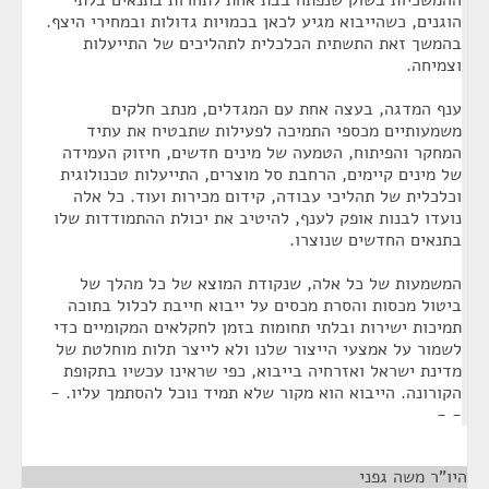
ההמשכיות בשוק שנפתח בבת אחת לתחרות בתנאים בלתי
הוגנים, כשהייבוא מגיע לכאן בכמויות גדולות ובמחירי היצף.
בהמשך זאת התשתית הכלכלית לתהליכים של התייעלות
וצמיחה.
ענף המדגה, בעצה אחת עם המגדלים, מנתב חלקים
משמעותיים מכספי התמיכה לפעילות שתבטיח את עתיד
המחקר והפיתוח, הטמעה של מינים חדשים, חיזוק העמידה
של מינים קיימים, הרחבת סל מוצרים, התייעלות טכנולוגית
וכלכלית של תהליכי עבודה, קידום מכירות ועוד. כל אלה
נועדו לבנות אופק לענף, להיטיב את יכולת ההתמודדות שלו
בתנאים החדשים שנוצרו.
המשמעות של כל אלה, שנקודת המוצא של כל מהלך של
ביטול מכסות והסרת מכסים על ייבוא חייבת לכלול בתוכה
תמיכות ישירות ובלתי תחומות בזמן לחקלאים המקומיים כדי
לשמור על אמצעי הייצור שלנו ולא לייצר תלות מוחלטת של
מדינת ישראל ואזרחיה בייבוא, כפי שראינו עכשיו בתקופת
הקורונה. הייבוא הוא מקור שלא תמיד נוכל להסתמך עליו. -
- -
היו"ר משה גפני
¶