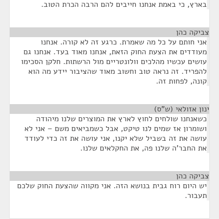
בארץ, כי באמת אנחנו חייבים להם הרבה הכרת הטוב.
צביקה כהן
¶
אני חותם על כל מה שאמרת. כרגע זה לא קורה. אנחנו
מעודדים את הצעת החוק הזאת, אנחנו מאוד בעד. אנחנו גם
עושים עכשיו מהלכים וולונטריים מול הרשתות. חלקן הסכימו
להפריד. זה נראה טוב וחשוב מאוד שהציבור יידע מה הוא
קונה, לפחות זה.
ינון אזולאי (ש"ס)
¶
כשאנחנו שולחים לחוץ לארץ את המוצרים שלנו מיהודה
ושומרון אז שמים לנו טיקט, אבל כשמביאים משם – אני לא
עושה את זה בשביל שלא יקנו, אני עושה את זה כדי לעודד
את החבר'ה שלנו פה, את החקלאים שלנו.
צביקה כהן
¶
יש היום רוח גבית בנושא הזה. אני מקווה שהצעת החוק שלכם
תעבור.