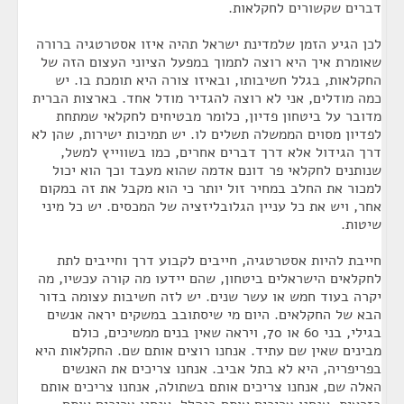
דברים שקשורים לחקלאות.
לכן הגיע הזמן שלמדינת ישראל תהיה איזו אסטרטגיה ברורה
שאומרת איך היא רוצה לתמוך במפעל הציוני העצום הזה של
החקלאות, בגלל חשיבותו, ובאיזו צורה היא תומכת בו. יש
כמה מודלים, אני לא רוצה להגדיר מודל אחד. בארצות הברית
מדובר על ביטחון פדיון, כלומר מבטיחים לחקלאי שמתחת
לפדיון מסוים הממשלה תשלים לו. יש תמיכות ישירות, שהן לא
דרך הגידול אלא דרך דברים אחרים, כמו בשווייץ למשל,
שנותנים לחקלאי פר דונם אדמה שהוא מעבד וכך הוא יכול
למכור את החלב במחיר זול יותר כי הוא מקבל את זה במקום
אחר, ויש את כל עניין הגלובליזציה של המכסים. יש כל מיני
שיטות.
חייבת להיות אסטרטגיה, חייבים לקבוע דרך וחייבים לתת
לחקלאים הישראלים ביטחון, שהם יידעו מה קורה עכשיו, מה
יקרה בעוד חמש או עשר שנים. יש לזה חשיבות עצומה בדור
הבא של החקלאים. היום מי שיסתובב במשקים יראה אנשים
בגילי, בני 60 או 70, ויראה שאין בנים ממשיכים, כולם
מבינים שאין שם עתיד. אנחנו רוצים אותם שם. החקלאות היא
בפריפריה, היא לא בתל אביב. אנחנו צריכים את האנשים
האלה שם, אנחנו צריכים אותם בשתולה, אנחנו צריכים אותם