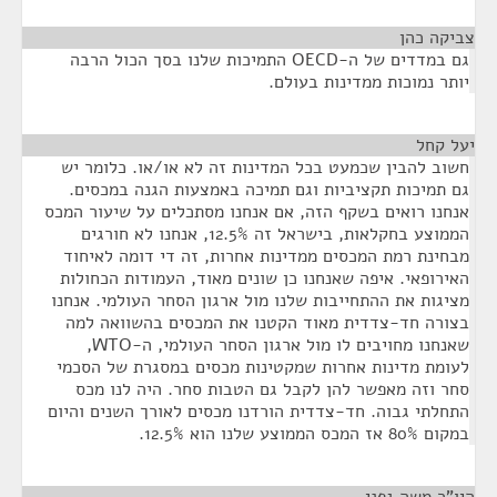
צביקה כהן
¶
גם במדדים של ה-OECD התמיכות שלנו בסך הכול הרבה
יותר נמוכות ממדינות בעולם.
יעל קחל
¶
חשוב להבין שכמעט בכל המדינות זה לא או/או. כלומר יש
גם תמיכות תקציביות וגם תמיכה באמצעות הגנה במכסים.
אנחנו רואים בשקף הזה, אם אנחנו מסתכלים על שיעור המכס
הממוצע בחקלאות, בישראל זה 12.5%, אנחנו לא חורגים
מבחינת רמת המכסים ממדינות אחרות, זה די דומה לאיחוד
האירופאי. איפה שאנחנו כן שונים מאוד, העמודות הכחולות
מציגות את ההתחייבות שלנו מול ארגון הסחר העולמי. אנחנו
בצורה חד-צדדית מאוד הקטנו את המכסים בהשוואה למה
שאנחנו מחויבים לו מול ארגון הסחר העולמי, ה-WTO,
לעומת מדינות אחרות שמקטינות מכסים במסגרת של הסכמי
סחר וזה מאפשר להן לקבל גם הטבות סחר. היה לנו מכס
התחלתי גבוה. חד-צדדית הורדנו מכסים לאורך השנים והיום
במקום 80% אז המכס הממוצע שלנו הוא 12.5%.