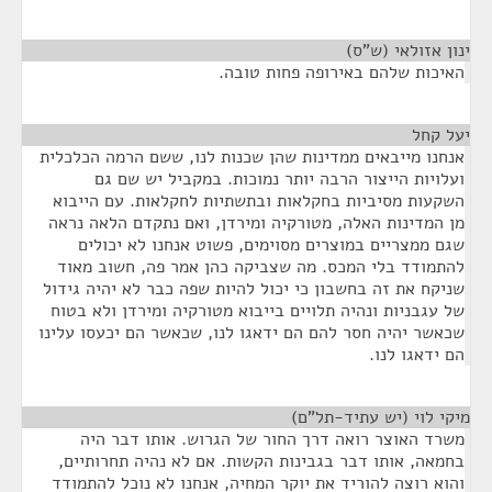
ינון אזולאי (ש"ס)
¶
האיכות שלהם באירופה פחות טובה.
יעל קחל
¶
אנחנו מייבאים ממדינות שהן שכנות לנו, ששם הרמה הכלכלית
ועלויות הייצור הרבה יותר נמוכות. במקביל יש שם גם
השקעות מסיביות בחקלאות ובתשתיות לחקלאות. עם הייבוא
מן המדינות האלה, מטורקיה ומירדן, ואם נתקדם הלאה נראה
שגם ממצריים במוצרים מסוימים, פשוט אנחנו לא יכולים
להתמודד בלי המכס. מה שצביקה כהן אמר פה, חשוב מאוד
שניקח את זה בחשבון כי יכול להיות שפה כבר לא יהיה גידול
של עגבניות ונהיה תלויים בייבוא מטורקיה ומירדן ולא בטוח
שכאשר יהיה חסר להם הם ידאגו לנו, שכאשר הם יכעסו עלינו
הם ידאגו לנו.
מיקי לוי (יש עתיד-תל"ם)
¶
משרד האוצר רואה דרך החור של הגרוש. אותו דבר היה
בחמאה, אותו דבר בגבינות הקשות. אם לא נהיה תחרותיים,
והוא רוצה להוריד את יוקר המחיה, אנחנו לא נוכל להתמודד