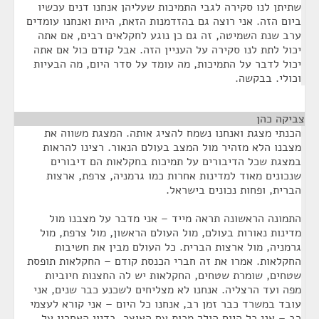
שתיתן לנו סקירה לגבי התמיכות שעליהן אנחנו דנים עכשיו
ביום הזה. אני רוצה גם בהזדמנות הזאת, היות ואנחנו עומדים
ערב שנת השמיטה, זה גם כן נוגע לחקלאים רבים, אם אתה
יכול לתת לנו סקירה על העניין הזה. אבל קודם כול אם אתה
יכול לדבר על התמיכות, מה עומד על סדר היום, מה הבעיות
וכולי. בבקשה.
צביקה כהן
¶
הכנתי מצגת ואנחנו נשמח להציג אותה. המצגת משווה את
מצבנו הלא מזהיר מול המצב בעולם הנאור. רצינו להראות
במצגת שכל הדיבורים על תמיכות בחקלאות הם דיבורים
שנכונים מאוד למדינות אחרות כמו גרמניה, צרפת, ארצות
הברית, ופחות נכונים בישראל.
התמונה הראשונה תראה מייד – אני מדבר על מצבנו מול
מדינות נאורות בעולם, מול העולם הראשון, מול צרפת, מול
גרמניה, מול ארצות הברית. כל העולם מבין את חשיבות
החקלאות. אמרו את זה חברי הכנסת קודם – החקלאות תופסת
שטחים, שומרת שטחים, החקלאות יש לה החצנות חיוביות
מפה ועד הרצליה. אנחנו לא מצליחים לשכנע כבר שנים, אני
עובד במשרד כבר זמן רב, אנחנו כל היום – אני קורא לעצמי
רב – אני כל היום הולך מכות עם האוצר. בדיון האחרון על