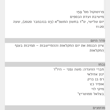
פרוטוקול מס' 159
מישיבת ועדת הכספים
יום שלישי, ט"ז בחשון התשפ"א (03 בנובמבר 2020), שעה
11:20
סדר היום
ציון הכנסת את יום החקלאות וההתיישבות – תמיכות בענף
החקלאות
נכחו
¶
חברי הוועדה: משה גפני – היו"ר
ינון אזולאי
רם בן ברק
אופיר כץ
מיקי לוי
בצלאל סמוטריץ'
מוזמנים
¶