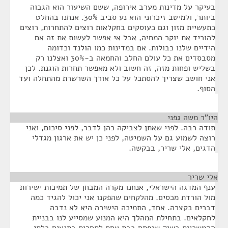
בעיקר על מדינות מערב אירופה, ששם השיעור הוא הגבוה
ביותר, ולמיטב זיכרוני הוא נע סביב 30%. אנחנו בהחלט
כתעשיית מזון וגם כעוסקים בחקלאות רוצים להתחרות, רוצים
להוריד את יוקר המחיה, אבל אי אפשר לעשות את זה אם
הידיים שלנו כבולות. אם במדינות כמו הולנד וכדומה
מסבסדים את כל עולם החלב והחמאה ב-30% ואצלנו רק
בשליש ופחות מזה, זה חשוב ולא מאפשר תחרות הוגנת. לכן
אני חושב שצריך להסתכל על כל אורך השרשרת מהתחלה ועד
הסוף.
היו"ר משה גפני
¶
תודה רבה. לפני שאתן לצביקה כהן לדבר, לפני סיכום, ואני
רוצה לשמוע גם על השמיטה, לפני כן יש את ארגון מגדלי
הדגים, אלי שריר, בבקשה.
אלי שריר
¶
ענף המדגה הישראלי, אנחנו מקרה המבחן של תמיכות ישירות
מול הורדת מכסים. מהלקחים שהפקנו אני יכול להגיד כמה
דברים בקצרה. אחד, התמיכה הישירה היא לא נדבה
לחקלאים. בתחילת המהלך היא המנוע שמסייע לנו בבניית