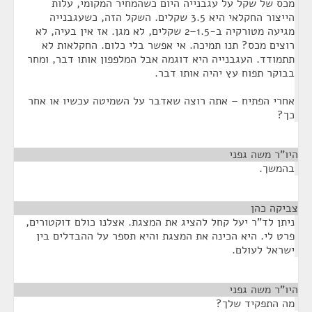
מכס של שקל על עגבנייה היום כשהמחיר המקומי, עלות
הייצור החקלאי היא 3.5 שקלים. השקל הזה, כשעגבנייה
מגיעה מטורקיה ב-1.5–2 שקלים, לא מגן. אז אין בעיה, לא
רוצים מכס? תנו תמיכה. אי אפשר בלי כלום. החקלאות לא
תתמודד. העגבנייה היא דוגמה אבל המלפפון אותו דבר, ומחר
בבוקר תפוח עץ יהיה אותו דבר.
אחרי הפתיח – אתה רוצה שאדבר על השמיטה עכשיו או אחר
כך?
היו"ר משה גפני
¶
בהמשך.
צביקה כהן
¶
ניתן לד"ר יעל קחל להציג את המצגת. אצלנו כולם דוקטורים,
פרט לי. היא הכינה את המצגת והיא תספר על ההבדלים בין
ישראל לעולם.
היו"ר משה גפני
¶
מה התפקיד שלך?