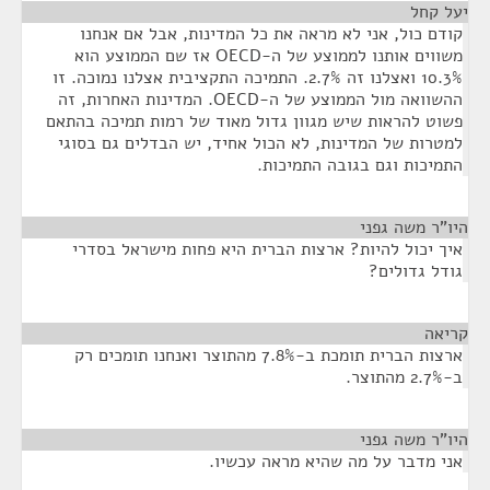
יעל קחל
¶
קודם כול, אני לא מראה את כל המדינות, אבל אם אנחנו
משווים אותנו לממוצע של ה-OECD אז שם הממוצע הוא
10.3% ואצלנו זה 2.7%. התמיכה התקציבית אצלנו נמוכה. זו
ההשוואה מול הממוצע של ה-OECD. המדינות האחרות, זה
פשוט להראות שיש מגוון גדול מאוד של רמות תמיכה בהתאם
למטרות של המדינות, לא הכול אחיד, יש הבדלים גם בסוגי
התמיכות וגם בגובה התמיכות.
היו"ר משה גפני
¶
איך יכול להיות? ארצות הברית היא פחות מישראל בסדרי
גודל גדולים?
קריאה
¶
ארצות הברית תומכת ב-7.8% מהתוצר ואנחנו תומכים רק
ב-2.7% מהתוצר.
היו"ר משה גפני
¶
אני מדבר על מה שהיא מראה עכשיו.