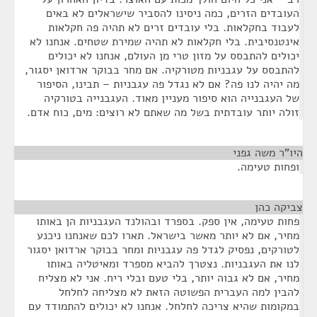
העובדים הזרים, כמה ניסינו להסביר שישראלים לא באים
לעבוד בחקלאות. בלי עובדים זרים לא תהיה פה חקלאות
אינטנסיבית. בלי חקלאות לא תהיה שמירת שטחים. אנחנו לא
יכולים להתבסס על מזון טרי מן העולם, אנחנו לא יכולים
להתבסס על עגבניות מטורקיה. אם מחר בבוקר ארדואן יסגור,
מה יהיה לנו פה? אם לא נגדל פה עגבניות – תבינו, הסיפור
של העגבנייה הוא סיפור מעניין מאוד. העגבנייה בטורקיה
זולה יותר עובדתית בשל מה שאתם לא רוצים: מים, כוח אדם.
היו"ר משה גפני
¶
ופחות טעימה.
צביקה כהן
¶
פחות טעימה, אין ספק. בספרד ובהולנד העגבניות הן באותו
מחיר, אם לא יותר מאשר בישראל. תארו לכם שאנחנו ניכנע
לטורקים, נפסיק לגדל פה עגבניות ומחר בבוקר ארדואן יסגור
לנו את העגבניות. נצטרך להביא מספרד ומאיטליה באותו
מחיר, אם לא גבוה יותר, בלי טעם ובלי ריח. אני לא מצליח
להבין למה העברית הפשוטה הזאת לא מצליחה לחלחל
במקומות שהיא צריכה לחלחל. אנחנו לא יכולים להתמודד עם