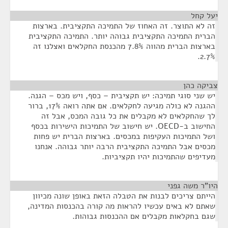
יעל קחל
¶
זה לא התוצר. זה האחוז של התמיכה התקציבית. בארצות
הברית התמיכה התקציבית גבוהה יותר. התמיכה התקציבית
בארצות הברית מהווה 7.8% מהכנסת החקלאים ואצלנו זה
2.7%.
צביקה כהן
¶
יש שני סוגי תמיכה: יש תקציבית – כסף, ויש מכס – הגנה.
ההגנה לא כולה מגיעה לחקלאים. אם אתה רואה 17%, ברור
לך שהחקלאים לא מקבלים את כל גובה המכס, אבל זה
החישוב ב-OECD. יש חישוב של התמיכות הישירות בכסף
ושל התמיכות העקיפות במכסים. בארצות הברית יש פחות
מכסים אבל התמיכה התקציבית הרבה יותר גבוהה. אנחנו
מעדיפים שהתמיכות יהיו תקציביות.
היו"ר משה גפני
¶
הייתם צריכים לבנות את הטבלה הזאת באופן שונה מכיוון
שאתם לא באים עכשיו להראות מה קורה בהכנסות המדינה,
שגם בחקלאות מקבלים אם ההכנסות גבוהות.