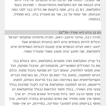
אני מתכבד לפתוח את ישיבת ועדת הכספים. על סדר היום
ציון הכנסת את יום החקלאות וההתיישבות – תמיכות בענף
החקלאות. רם בן ברק, אתה ביקשת את הדיון כבר לפני כמה
שבועות. אני שמח על כך, אני גם מעוניין בזה. בוא תתחיל,
בבקשה.
רם בן ברק (יש עתיד-תל"ם)
¶
תודה רבה, אדוני היושב-ראש, ותודה מיוחדת שחקלאי ישראל
יכולים להיות בטוחים שיש להם בוועדת הכספים אצל
יושב-ראש ועדת הכספים אוזן קשבת לבעיות האמיתיות שיש
לחקלאות. אני חושב שזה חשוב מאוד ומעודד מאוד.
כל עניין החקלאות ואיך תומכים בחקלאות, ניסו בעולם כבר
את כל המודלים האפשריים, מהקומוניזם, שהכול מפוקח, ועד
שוק חופשי לחלוטין, ששום דבר לא מפוקח והכול פתוח. כולם
הגיעו למסקנה, כמעט בלי יוצא מן הכלל, גם בארצות הברית
הקפיטליסטית וגם באירופה וגם בכל מדינות העולם, למעט
וייטנאם, הגיעו למסקנה שחקלאות צריכה לקבל תמיכות בגלל
פגעי מזג האוויר, בגלל חוסר הוודאות ובגלל שלחקלאות יש
ערך מוסף הרבה יותר גדול מהגידול שאדם מגדל. יש ערך
מוסף איך אתה מחזיר את המים המושבים בחזרה לאדמה, ערך
מוסף בביטחון מזון לתושבי המדינה, בתיירות, יש אין-ספור