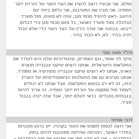
מולם. אני עכשיו רוצה להציג את הצד השני של הורדת יוקר
המחיה. אני מבין את החשיבות, אני נלחם ביחד עם
היושב-ראש להטיל מכסי מגן, שזה לא פשוט, מול משרד
הכלכלה ומול משרד האוצר, כל פעם מכסי מגן כדי לבלום
ייבוא. בכוונה אני עורך הדין של הצד השני כדי שלא הכול
יהיה בהיר. לא, לא הכול בהיר.
היו"ר משה גפני
¶
מיקי לוי אומר, וגם האחרים, שהמדיניות שלנו היא לעודד את
החקלאות הישראלית. אנחנו רוצים שיקנו עגבנייה תוצרת
הארץ, אנחנו לא רוצים שיקנו עגבנייה מטורקיה או מספרד.
אנחנו מבינים גם את ההשלכות הגיאופוליטיות של העניין
הזה, זה לא רק בנושא החקלאות. אבל אנחנו לא יכולים
לעמוד מול מתקפה של הורדת יוקר המחיה. זה צריך להיות
בגבולות נסבלים. כדאי לשלם יותר, אבל שזה יהיה בגבול
סביר.
דובי אמיתי
¶
אני רוצה לנסות לתפוס את השור בקרניו. יש כרגע תוכניות
בחדרי האוצר, רפורמה שהייתה מתוכננת להיות בחוק
ההסדרים – אני לא יודע מתי אני אפגוש את חוק ההסדרים –