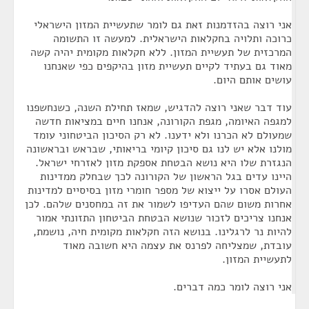
אני רוצה בהזדמנות זאת גם לומר שתעשיית המזון הישראלי
כרוכה ותלויה בחקלאות הישראלית. למעשה זו התשומה
המרכזית של תעשיית המזון. ללא חקלאות מקומית יהיה קשה
מאוד גם בעתיד לקיים תעשיית מזון בהיקפים כפי שאנחנו
עושים אותם היום.
עוד דבר שאני רוצה להדגיש, שמאז תחילת השנה, כשנחשפנו
למגפה האיומה, מגפת הקורונה, אנחנו חיים במציאות חדשה
שמעולם לא הכרנו ולא ידענו. לא רק הסיכון הביטחוני עומד
מולנו אלא יש לנו גם סיכון קיומי בריאותי, שבראש ובראשונה
הנגזרת שלו היא נושא הבטחת אספקת מזון לאזרחי ישראל.
היינו עדים בגל הראשון של הקורונה לכך שבחלק ממדינות
העולם אסרו על ייצוא של מספר חומרי מזון בסיסיים למדינות
אחרות משום שהם העדיפו לשמור את זה במחסנים שלהם. לכן
אנחנו צריכים לזכור שנושא הבטחת הביטחון התזונתי אמור
להיות נר לרגלינו. בנושא הזה חקלאות מקומית חיה, נושמת,
עובדת, שמצליחה לפרנס את עצמה היא חשובה מאוד
לתעשיית המזון.
אני רוצה לומר כמה דברים.