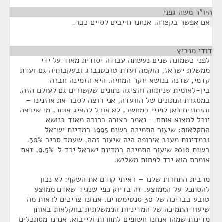
היו"ר משה גפני
¶
אם אפשר בקצרה. אנחנו חייבים לסיים כבר.
דודי מנביץ
¶
לפני כשמונה שנים נעשתה עבודה יסודית מאוד על ידי
ממשלת ישראל, הוקמה ועדת טרכטנברג ובעקבותיה גם ועדת
קדמי, שדנה בנושא יוקר המחיה. היא הזמינה חברה
בין-לאומית שניתחה והציגה נתונים שקשורים גם לעולם הזה.
במסגרת הנתונים של הוועדה, אני רוצה לסבר את אוזנינו –
והנתונים כאן לפניי במחשב, לא אוכל להציג אותם, מי שירצה
יוכל למצוא אותם – נאמר בצורה ברורה מאוד בנושא
החקלאות: שיעור התמיכה בשנת 1995 במדינת ישראל
ובמדינות מערב אירופה היה שיעור זהה, שעמד סביב 30%.
בשנת 2010 שיעור התמיכה במדינת ישראל ירד ל-9.5%, זאת
אומרת הוא ירד לפחות משליש.
מרבית התחרות שלנו – ראיתי קודם את השקף: לא נכון
להסתכל על הממוצע. זה בדיוק כפי שנגיד שאדם ממוצע
טובע בבריכה של 30 סנטימטרים. אנחנו צריכים לראות מה
שיעור התמיכה של המדיניות הממשלתית בחקלאות באותן
מדינות שמהן אנחנו חשופים לתחרות ולייבוא. אנחנו מסתכלים