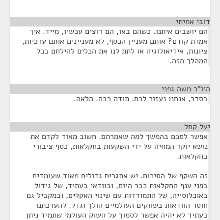
דובי אמיתי
¶
הם יושבים איתנו. כשהם באו, הם רוצים עכשיו, מייד. איך
אמרת קודם? אותם מעניין הכסף, לא מעניינים אותם ערכיות,
ציונות, אידיאולוגיה או לתת לנו את הכלים להילחם בכל
המהלך הזה.
היו"ר משה גפני
¶
בסדר, אנחנו נעזור לכם. תודה רבה. הלאה.
יעל קחל
¶
אפשר לסכם בהמשך למה שאמרתם. חשוב מאוד לקדם את
נושא יוקר המחיה על ידי השקעות בחקלאות, כסף ציבורי
בחקלאות.
זה השקף של הסיכום. יש אתגרים גדולים מאוד שעומדים
בפני ענף החקלאות כבר היום, ובוודאי בעתיד, של גידול
באוכלוסייה, של התמודדות עם שינוי האקלים, ובמקביל גם
חוסר הוודאות בשווקים העולמיים הולך וגדל. להערכתנו
בעתיד לא יהיה אפשר לסמוך על השוק העולמי שתמיד ניתן