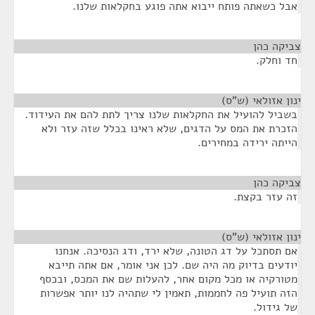
אבל כשאתה פותח ייבוא אתה פוגע בחקלאות שלנו.
צביקה כהן
¶
חד וחלק.
ינון אזולאי (ש"ס)
¶
בשביל להועיל את החקלאות שלנו צריך לתת להם את העידוד.
הזכרת את המס על הדגים, שלא ראינו בכלל שזה עזר ולא
הייתה ירידה במחירים.
צביקה כהן
¶
זה עזר בקצת.
ינון אזולאי (ש"ס)
¶
אם תסתכל על דג הטונה, שלא ירד, ודג הנסיכה. אנחנו
יודעים בדיוק מה היה שם. לכן אני אומר, אם אתה תייבא
מטורקיה או מכל מקום אחר, להעלות שם את המכס, ובכסף
הזה תועיל פה לחממות, תאמין לי שתהיה לנו יותר אפשרות
של גידול.