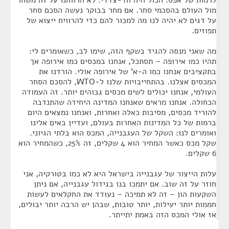
לרמות של אפס. הכול היה חד-צדדי. לא הרווחנו על זה משהו
מול העולם בהסכמי סחר. אם מחר בבוקר נעשה הסכם סחר
על דגים לא יהיה לנו מה למכור להם כדי להרוויח ייצוא של
תפוזים.
מה שאני מנסה להגיד בשקף הזה, שימו לב, כשאומרים לי:
תהיו כמו אירופה – תסתכל, אנחנו במכסים כמו אירופה אך
בתקציבים אנחנו כמו ה-א' של אירופה אולי. הורדנו את
המכסים אצלנו. בהתחייבויות שלנו ל-WTO, להסכם הסחר
העולמי, אנחנו יכולים לשים מכסים גבוהים יותר. זה העמודה
הכחולה. אנחנו מראים שאנחנו המדינה היחידה שהתנדבה
להוריד מכסים, מסיבות כאלה ואחרות, ואנחנו נמצאים היום
ברמות של כל המדינות האחרות בעולם, ועדיין באים אלינו
ואומרים לנו: השקל של העגבנייה, המכס הוא בלתי הגיוני.
שקל מכס כאשר המחיר הוא 4 שקלים, זה 25%, כשהמחיר הוא
6 שקלים.
עלות הייצור של עגבנייה בישראל היא לא כמו בטורקיה, אני
חוזר על זה שוב. אם יתמכו בנו בגידול עגבנייה, אם ניתן
השקעות הון – זה לא תמיכה – נעודד את החקלאים לעשות
חממות יותר יעילות, יותר טובות, שבהן יש הרבה יותר יבולים,
אז אולי המכס הזה באמת יתייתר.