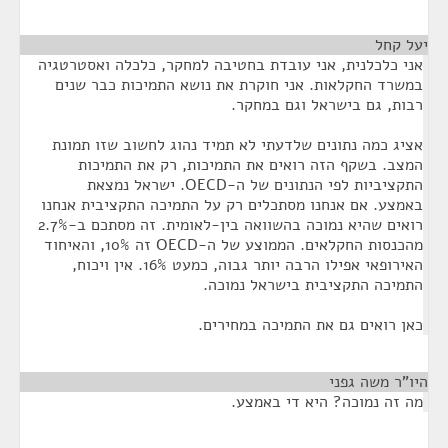
יעל קחל
¶
אני כלכלנית, אני עובדת בחטיבה למחקר, כלכלה ואסטרטגיה
במשרד החקלאות. אני חוקרת את נושא התמיכות כבר שנים
רבות, גם בישראל וגם במחקר.
אציג כמה נתונים שלדעתי לא תמיד נהוג לחשוב שזו תמונת
המצב. בשקף הזה רואים את התמיכות, רק את התמיכות
התקציביות לפי הנתונים של ה-OECD. ישראל נמצאת
באמצע. אם אנחנו מסתכלים רק על התמיכה התקציבית אנחנו
רואים שהיא נמוכה בהשוואה בין-לאומית. זה מסתכם ב-2.7%
מהכנסות החקלאים. הממוצע של ה-OECD זה 10%, והאיחוד
האירופאי אפילו הרבה יותר גבוה, כמעט 16%. אין ויכוח,
התמיכה התקציבית בישראל נמוכה.
כאן רואים גם את התמיכה במחירים.
היו"ר משה גפני
¶
מה זה נמוכה? היא די באמצע.