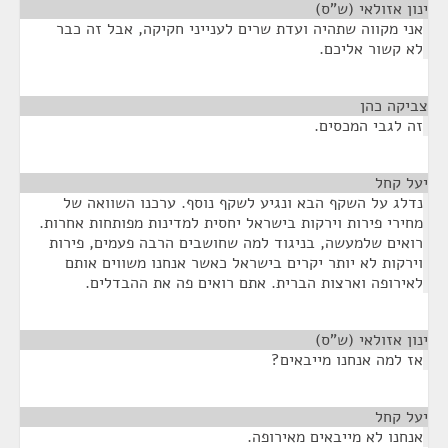
ינון אזולאי (ש"ס)
¶
אני מקווה שתהיה ועדת שרים לענייני חקיקה, אבל זה כבר
לא קשור אליכם.
צביקה כהן
¶
זה לגבי המכסים.
יעל קחל
¶
נדלג על השקף הבא ונגיע לשקף נוסף. ערכנו השוואה של
מחירי פירות וירקות בישראל יחסית למדינות מפותחות אחרות.
רואים שלמעשה, בניגוד למה שחושבים הרבה פעמים, פירות
וירקות לא יותר יקרים בישראל כאשר אנחנו משווים אותם
לאירופה וארצות הברית. אתם רואים פה את ההבדלים.
ינון אזולאי (ש"ס)
¶
אז למה אנחנו מייבאים?
יעל קחל
¶
אנחנו לא מייבאים מאירופה.