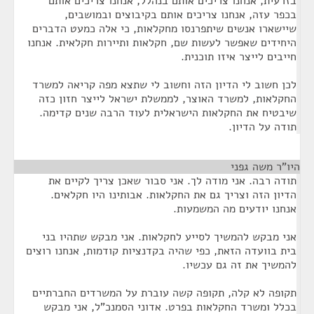
בזרעית, אנחנו צריכים אותם בנהלל, אנחנו צריכים אותם
בכפר עזה, אנחנו צריכים אותם בקיבוצים ובמושבים,
שיישארו אנשים שיתפרנסו מחקלאות, כי אלה כמעט הדברים
היחידים שאפשר לעשות שם, חקלאות ותיירות חקלאית. אנחנו
חייבים לייצר איזו תוכנית.
לכן חשוב לי הדיון הזה וחשוב לי שתצא מפה קריאה למשרד
החקלאות, למשרד האוצר, לממשלת ישראל לייצר חזון כזה
שיבטיח את החקלאות הישראלית לעוד הרבה שנים קדימה.
תודה על הדיון.
היו"ר משה גפני
¶
תודה רבה. אני מודה לך. אני סבור שאכן צריך לקיים את
הדיון הזה וצריך גם את החקלאות. אבותינו היו חקלאים.
אנחנו יודעים מה המשמעות.
אני מבקש להמשיך לסייע לחקלאות. אני מבקש שתהיו בני
בית בוועדה הזאת, כפי שהיה בקדנציות קודמות, אנחנו רוצים
להמשיך את זה גם עכשיו.
תקופה לא קלה, תקופה קשה עוברת על המשרדים החברתיים
בכלל ומשרד החקלאות בפרט. אדוני הסמנכ"ל, אני מבקש