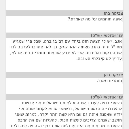
צביקה כהן
¶
איפה חותמים על מה שאמרת?
ינון אזולאי (ש"ס)
¶
אגב, יש לי הצעת חוק ביחד עם רם בן ברק, שכל פרי שמגיע
מחו"ל יהיה כתוב מאיפה הוא הגיע, כך לא יצטרכו לערבב לנו
את הירקות והפירות. אני לא יודע אם אתם תומכים בזה או לא,
עדיין לא קיבלתי תשובה.
צביקה כהן
¶
תומכים מאוד.
ינון אזולאי (ש"ס)
¶
כשאני רוצה לעודד את החקלאות הישראלית אני ארשום
שהעגבנייה הזאת מישראל, וכשאני אבוא לקנות אותה אני
יודע שאקנה אותה גם אם היא קצת יותר יקרה, למרות שאני
חושב שאנחנו צריכים לעשות הכול, להעלות שם את המכס
כשאנחנו מביאים את הייבוא ולתת את הכסף הזה פה למגדלים