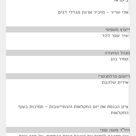
בישראל
אלי שריר - מזכיר ארגון מגדלי דגים
ייעוץ משפטי
¶
שיר שפר להד
מנהל הוועדה
¶
טמיר כהן
רישום פרלמנטרי
¶
אירית שלהבת
ציון הכנסת את יום החקלאות וההתיישבות – תמיכות בענף
החקלאות
היו"ר משה גפני
¶