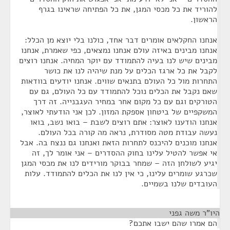
להוריד את כל מכסי המגן, את כל הפתיחה שראינו בגרף
הראשון.
אנחנו החקלאים אומרים דבר אחד, כולנו בלי יוצא מן הכלל:
אנחנו מבינים באיזה עולם אנחנו נמצאים, כפי שאמרת, אנחנו
מבינים שיש לנו בעיה להתמודד עם יוקר המחיה. אנחנו רוצים
לקבל את כל ארגז הכלים על מנת שיהיה לנו את כושר
התחרות מול כל העולם בתנאים שווים. אנחנו יודעים בוודאות
שאם נקבל את הכלים נוכל להתמודד עם כל העולם, גם עם
הטורקים וגם עם כל מקום אחר במחיר העגבנייה. זה דרך
המשקפיים של ביטחון אספקת המזון. לכן אני הודעתי לאוצר,
אנחנו הודענו לאוצר: אתם רוצים לשבת – בואו נשב, בואו
נעשה עבודת מטה מסודרת, נראה מה קורה בכל העולם.
אנחנו מוכנים להיכנס לתחרות הזאת ואנחנו גם ננצח בה. אבל
אי אפשר להטיל עלינו בחוק ההסדרים – אני אומר לך, זה
יגיע לשולחן הזה – שמחר בבוקר מורידים לנו את מכסי המגן
שכרגע שומרים עלינו, כי אין לנו את הכלים להתמודד. עלות
העובדים שלנו בשמיים.
היו"ר משה גפני
¶
הם אמרו שהם ישבו אתכם?