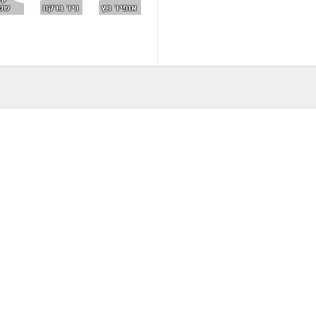
שט
אופיר כץ
ניר ברקת