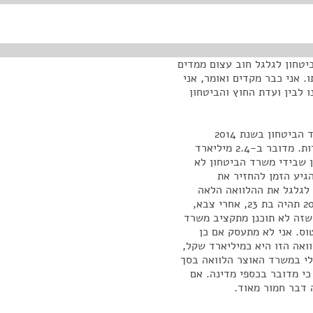
טחון לגלגל חוב עצום ממדים
. אני כבר מקדים ואומר, אני
לבין ועדת החוץ והביטחון
מדובר במספרים אסטרונומיים, החזר הלוואה שלקח משרד הביטחון בשנת 2014
לרכישת מטוסי 35F על מנת לסייע במימון תוכנית הצטיידות. מדובר ב-2.4 מיליארד
ן שבידי משרד הביטחון לא
גיע הזמן להחזיר את
 לגלגל את ההלוואה הלאה
ל-2030. יותר מכך, שלא מתקציבו. כשהנכדה שלי ב-2030 תהיה בת 23, אחרי צבא,
 שזה לא תוכנן מתקציב משרד
ס. אני לא מתעסק אם כן
וואה הזו היא כמיליארד שקל,
לי במשרד האוצר הלוואה בסך
 כי מדובר בכספי מדינה. אם
 דבר חמור מאוד.