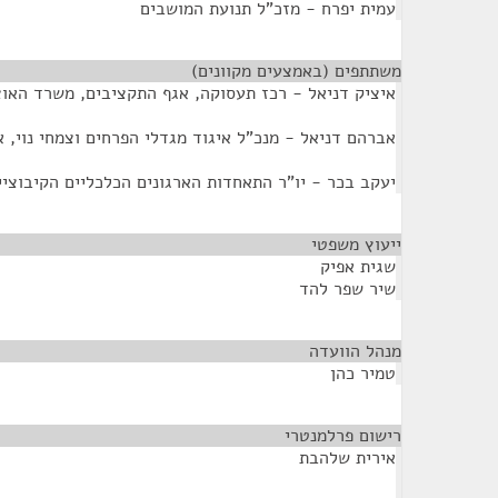
עמית יפרח - מזכ"ל תנועת המושבים
משתתפים (באמצעים מקוונים)
¶
איציק דניאל - רכז תעסוקה, אגף התקציבים, משרד האו
אברהם דניאל - מנכ"ל איגוד מגדלי הפרחים וצמחי נוי, 
יעקב בכר - יו"ר התאחדות הארגונים הכלכליים הקיבוציי
ייעוץ משפטי
¶
שגית אפיק
שיר שפר להד
מנהל הוועדה
¶
טמיר כהן
רישום פרלמנטרי
¶
אירית שלהבת