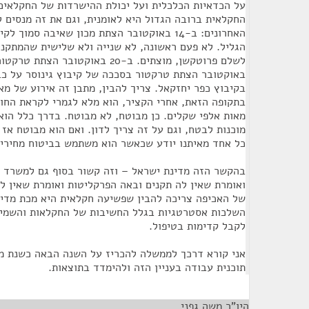
על הכדאיות הכלכלית ועל יכולת ההישרדות של החקלאים.
החקלאית ברובה הגדול היא לאומנית, וגם את זה מנסים ל
האחרונים: ב-14 באוקטובר הצתת מכון שאיבה סמוך
הגליל. לא פעם ראשונה, לא שנייה ולא שלישית שהמתק
בקיבוץ כפר יחזקאל. צריך להבין, מתבן זה אירוע של מא
בתקופה הזאת, אחרי הקציר, הוא מלא לגמרי לקראת החור
מאות אלפי שקלים. כן מבוטח, לא מבוטח. בדרך כלל הוא
מוכנות לבטח, וגם על זה צריך לדון. ואם הוא מבוטח אז 
כל אחד מאיתנו יודע שכאשר הוא משתמש בביטוח מחירי 
בהקשר הזה מדינת ישראל – וזה קשור בסוף גם למשרד 
ואומרת שאין לה תקנים ובאה הפרקליטות ואומרת שאין 
של האכיפה צריכה להבין שפשיעה חקלאית היא מכת מדינ
השלכות אסטרטגיות בגלל החשיבות של החקלאות והשמיר
לקבל קדימות בטיפול.
אני קורא דרכך לממשלה להכריז על השנה הבאה כשנת מי
תוכנית עבודה בעניין הזה ולהימדד בתוצאות.
היו"ר משה גפני
¶