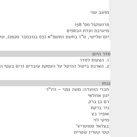
מושב שני
פרוטוקול מס' 158
מישיבת ועדת הכספים
יום שלישי, ט"ז בחשון התשפ"א (03 בנובמבר 2020), שעה 10:00
סדר היום
1. הצעות לסדר
2. הארכת ביטול ההיטל על העסקת עובדים זרים בענף החקלאות
נכחו
¶
חברי הוועדה: משה גפני – היו"ר
ינון אזולאי
רם בן ברק
ניר ברקת
אופיר כץ
מיקי לוי
בצלאל סמוטריץ'
קטי קטרין שטרית