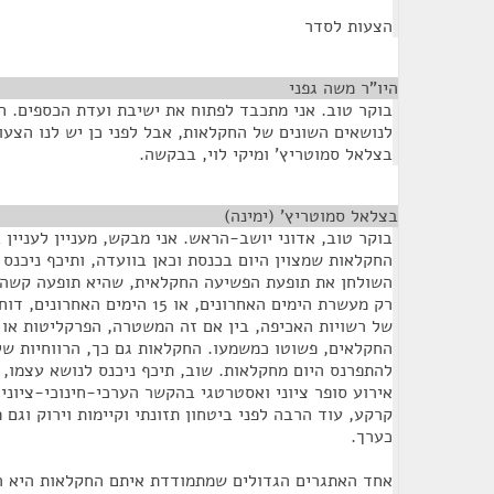
הצעות לסדר
היו"ר משה גפני
¶
בוקר טוב. אני מתכבד לפתוח את ישיבת ועדת הכספים. ח
לנושאים השונים של החקלאות, אבל לפני כן יש לנו הצע
בצלאל סמוטריץ' ומיקי לוי, בבקשה.
בצלאל סמוטריץ' (ימינה)
¶
בוקר טוב, אדוני יושב-הראש. אני מבקש, מעניין לעניין ב
החקלאות שמצוין היום בכנסת וכאן בוועדה, ותיכף ניכנס 
השולחן את תופעת הפשיעה החקלאית, שהיא תופעה קשה 
רק מעשרת הימים האחרונים, או 15 ה
של רשויות האכיפה, בין אם זה המשטרה, הפרקליטות או
החקלאים, פשוטו כמשמעו. החקלאות גם כך, הרווחיות של
להתפרנס היום מחקלאות. שוב, תיכף ניכנס לנושא עצמו, 
אירוע סופר ציוני ואסטרטגי בהקשר הערכי-חינוכי-ציוני
קרקע, עוד הרבה לפני ביטחון תזונתי וקיימות וירוק וגם
כערך.
אחד האתגרים הגדולים שמתמודדת איתם החקלאות היא 