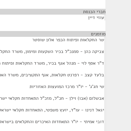
חברי הכנסת
¶
עוזי דיין
מוזמנים
¶
שר החקלאות ופיתוח הכפר אלון שוסטר
צביקה כהן - סמנכ"ל בכיר השקעות ומימון, משרד החקלא
ד"ר אסף לוי - מנהל אגף בכיר, משרד החקלאות ופיתוח 
בלעד קצב - רפרנט חקלאות, אגף התקציבים, משרד האו
שי חג'ג' - יו"ר מרכז המועצות האזוריות
אבשלום (אבו) וילן - חכ"ל, מזכ"ל התאחדות חקלאי ישר
יגאל דנינו - עו"ד, יועץ משפטי, התאחדות חקלאי ישראל
דובי אמיתי - יו"ר התאחדות האיכרים והחקלאים בישראל