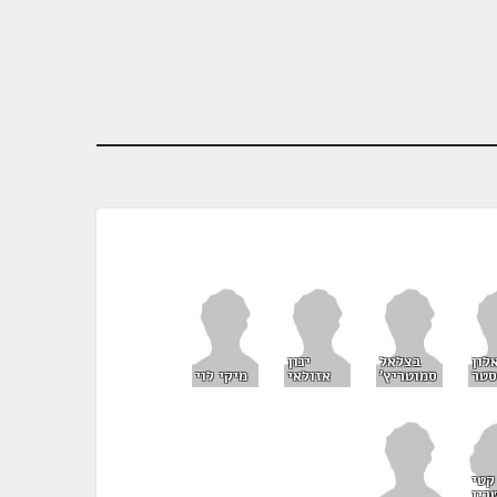
לון
בצלאל
ינון
סטר
סמוטריץ'
אזולאי
מיקי לוי
קטי
רין