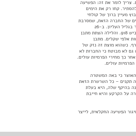
 צריך לומר את זה: הפשיעה
הסתיר. קחו רק את הימים
 לקיבוץ מעיין ברוך של קולחי
נים של החברה הזאת, שמסרבת
לשלם פרוטקשן, מוצתים. ב-20 באוקטובר הצתת טרקטור בגליל העליון. ב-26
באוקטובר הצתת טרקטור בסככה של קיבוץ גינוסר על כביש 918. והלילה הצתת מתבן
ות אלפי שקלים. מתבן
ף. כשהוא מוצת זה נזק של
 גם לא מבוטח כי החברות לא
אחר כך מחירי הפרמיות עולים.
הפרמיות עולים.
האוצר כי באה המשטרה
לה תקנים – כל השרשרת הזאת
ה בהיקף שלה, היא בעלת
ה על הקרקע והיא חייבת
גור הפשיעה החקלאית, לייצר