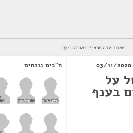
/
ישיבת ועדה מתאריך 03/11/2020
ח"כים נוכחים
ל על
ם בענף
א
משה גפני
רם בן ברק
שו
קט