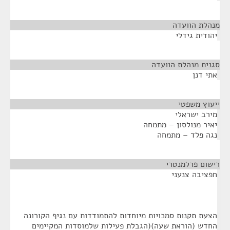
מנהלת הוועדה
¶
יהודית גידלי
סגנית מנהלת הוועדה
¶
אתי דנן
ייעוץ משפטי
¶
מירב ישראלי
יאיר מנולסון – מתמחה
נגה פלד – מתמחה
רישום פרלמנטרי
¶
חפציבה צנעני
הצעת תקנות סמכויות מיוחדות להתמודדות עם נגיף הקורונה
החדש (הוראת שעה)(הגבלת פעילות שלמוסדות המקיימים