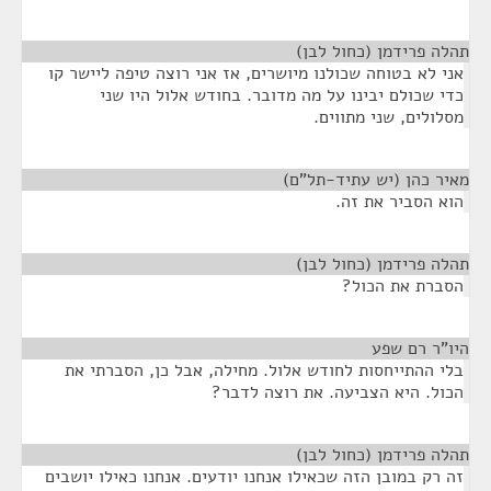
תהלה פרידמן (כחול לבן)
¶
אני לא בטוחה שכולנו מיושרים, אז אני רוצה טיפה ליישר קו
כדי שכולם יבינו על מה מדובר. בחודש אלול היו שני
מסלולים, שני מתווים.
מאיר כהן (יש עתיד-תל"ם)
¶
הוא הסביר את זה.
תהלה פרידמן (כחול לבן)
¶
הסברת את הכול?
היו"ר רם שפע
¶
בלי ההתייחסות לחודש אלול. מחילה, אבל כן, הסברתי את
הכול. היא הצביעה. את רוצה לדבר?
תהלה פרידמן (כחול לבן)
¶
זה רק במובן הזה שכאילו אנחנו יודעים. אנחנו כאילו יושבים