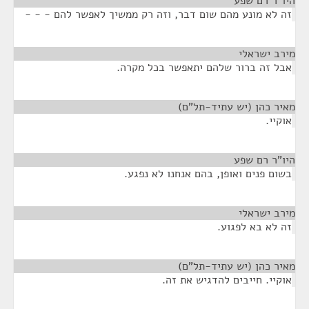
היו"ר רם שפע
¶
זה לא מונע מהם שום דבר, וזה רק ממשיך לאפשר להם - - -
מירב ישראלי
¶
אבל זה ברור שלהם יתאפשר בכל מקרה.
מאיר כהן (יש עתיד-תל"ם)
¶
אוקיי.
היו"ר רם שפע
¶
בשום פנים ואופן, בהם אנחנו לא נפגע.
מירב ישראלי
¶
זה לא בא לפגוע.
מאיר כהן (יש עתיד-תל"ם)
¶
אוקיי. חייבים להדגיש את זה.