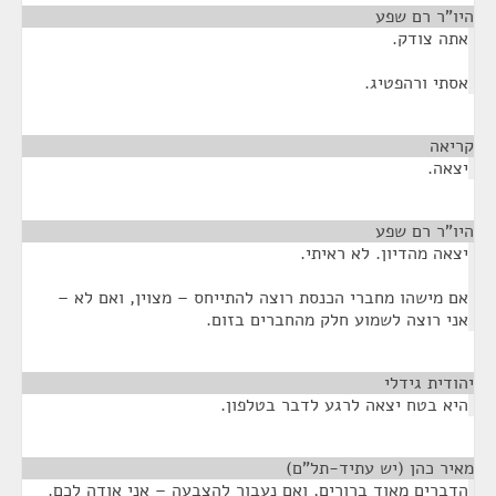
היו"ר רם שפע
¶
אתה צודק.
אסתי ורהפטיג.
קריאה
¶
יצאה.
היו"ר רם שפע
¶
יצאה מהדיון. לא ראיתי.
אם מישהו מחברי הכנסת רוצה להתייחס – מצוין, ואם לא –
אני רוצה לשמוע חלק מהחברים בזום.
יהודית גידלי
¶
היא בטח יצאה לרגע לדבר בטלפון.
מאיר כהן (יש עתיד-תל"ם)
¶
הדברים מאוד ברורים, ואם נעבור להצבעה – אני אודה לכם.