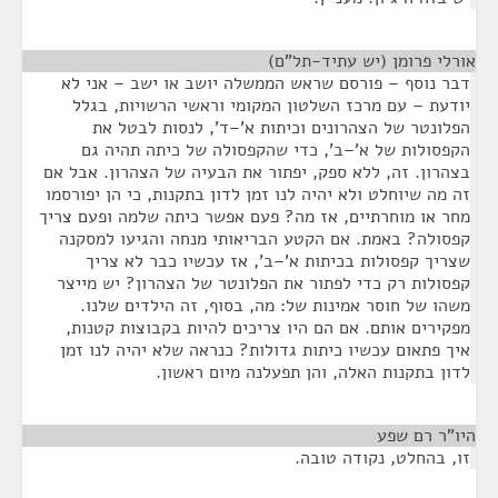
אורלי פרומן (יש עתיד-תל"ם)
¶
דבר נוסף – פורסם שראש הממשלה יושב או ישב – אני לא
יודעת – עם מרכז השלטון המקומי וראשי הרשויות, בגלל
הפלונטר של הצהרונים וכיתות א'–ד', לנסות לבטל את
הקפסולות של א'–ב', כדי שהקפסולה של כיתה תהיה גם
בצהרון. זה, ללא ספק, יפתור את הבעיה של הצהרון. אבל אם
זה מה שיוחלט ולא יהיה לנו זמן לדון בתקנות, כי הן יפורסמו
מחר או מוחרתיים, אז מה? פעם אפשר כיתה שלמה ופעם צריך
קפסולה? באמת. אם הקטע הבריאותי מנחה והגיעו למסקנה
שצריך קפסולות בכיתות א'–ב', אז עכשיו כבר לא צריך
קפסולות רק כדי לפתור את הפלונטר של הצהרון? יש מייצר
משהו של חוסר אמינות של: מה, בסוף, זה הילדים שלנו.
מפקירים אותם. אם הם היו צריכים להיות בקבוצות קטנות,
איך פתאום עכשיו כיתות גדולות? כנראה שלא יהיה לנו זמן
לדון בתקנות האלה, והן תפעלנה מיום ראשון.
היו"ר רם שפע
¶
זו, בהחלט, נקודה טובה.