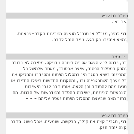
היו"ר רם שפע
¶
עד כאן.
דני זמיר, מזכ"ל או מנכ"ל מועצת המכינות הקדם-צבאיות,
נמצא איתנו? רק רגע. מייד תוכל לדבר.
דני זמיר
¶
רם, נדמה לי שהצגת את זה בצורה מדויקת. מסיבה לא ברורה
נמחק המסלול הפתוח, שיצר אבסורד, מאחר שלמשל כל
המכינות בשיא הסגר היו במסלול הפתוח והתנדבו והחזיקו את
כל מערך השמרטפיות וכו', והתקנות החדשות כאילו החזירו או
מנעו מהם להתנדב וכן הלאה. אותו דבר לגבי הישיבות
הצבאיות הציוניות, ישיבות ההסדר והמדרשות של הבנות. הם
בתוך מצב שבעצם המסלול הפתוח נאסר עליהם - - -
היו"ר רם שפע
¶
דני, תגביר קצת את קולך, בבקשה. שומעים, אבל פשוט תדבר
קצת יותר חזק.