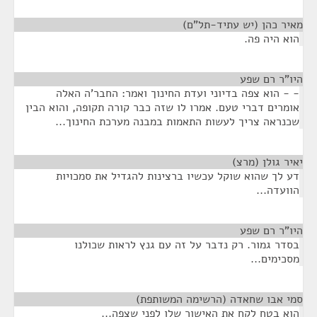
מאיר כהן (יש עתיד-תל"ם)
¶
הוא היה פה.
היו"ר רם שפע
¶
- - הוא צפה בדיוני ועדת החינוך ואמר: החבר'ה האלה
אומרים דברי טעם. אמרו לו שזה כבר קורה תקופה, והוא הבין
שכנראה צריך לעשות התאמות במבנה מערכת החינוך...
יאיר גולן (מרצ)
¶
דע לך שהוא שוקל עכשיו ברצינות להגדיל את סמכויות
הוועדה...
היו"ר רם שפע
¶
בסדר גמור. רק נדבר על זה עם גנץ לראות שכולנו
מסכימים...
סמי אבו שחאדה (הרשימה המשותפת)
¶
הוא בטח לקח את האישור שלו לפני שצפה...