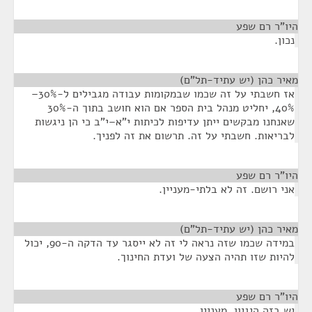
היו"ר רם שפע
¶
נכון.
מאיר כהן (יש עתיד-תל"ם)
¶
אז חשבתי על זה שכמו שבמקומות עבודה מגבילים ל-30%–
40%, יחליט מנהל בית הספר אם הוא חושב בתוך ה-30%
שאנחנו מבקשים ייתן עדיפות לכיתות י"א–י"ב כי הן ניגשות
לבריאות. חשבתי על זה. תרשום את זה לפניך.
היו"ר רם שפע
¶
אני רושם. זה לא בלתי-מעניין.
מאיר כהן (יש עתיד-תל"ם)
¶
במידה שכמו שזה נראה לי זה לא ייסגר עד הדקה ה-90, יכול
להיות שזו תהיה הצעה של ועדת החינוך.
היו"ר רם שפע
¶
יש בזה היגיון. מעניין.