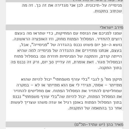
פנימייה על-תיכונית. לכן אני מגדירה את זה כך. זה מה
שכתוב בתקנות.
מירב ישראלי
¶
שמנו לפניכם את הנוסח עם המחיקות, כדי שתראו מה בעצם
רוצים להחזיר. המסלול הפתוח מחוק, וזו האופציה הראשונה.
נושא ה-30 יום פשוט נכנס בהגדרה של "פנימייה", אבל,
בעצם, אנחנו מחזירים את ההגדרה של פנימייה למה שהיא
הייתה קודם, והתקנה של הפנימיות חוזרת גם: במסלול פתוח
ובמסלול סגור. זאת אומרת, זה עדיין 30 יום, ורק זה נכנס פה
בתוך התקנה.
תיקון מס' 5 לגבי "בלי עורף משפחתי" יכול להיות שהוא
מתייתר – אסתי, תגידי לי אם הוא מתייתר או לא – במקרה
שמחליטים להחזיר את המסלול הפתוח. אם מחליטים להחזיר
את המסלול הפתוח, יכול להיות שה"בלי עורף משפחתי" נכנס
בתוך המסלול הפתוח באופן רגיל או שזה משהו שצריך לעשות
אחר כך בהתאמה של התקנות.
מאיר כהן (יש עתיד-תל"ם)
¶