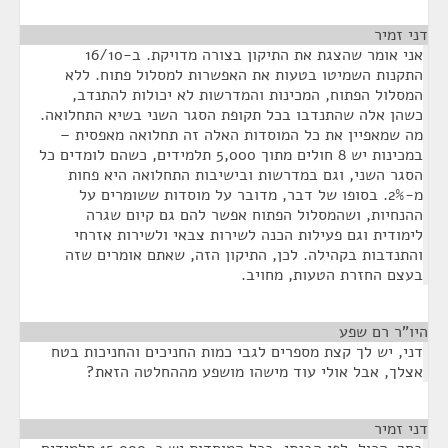
דני זמיר
¶
אני אומר שהצגת את התיקון בצורה מדויקת. ב-16/10
התקנות השמיטו בטעות את האפשרות למסלול פתוח. ללא
המסלול הפתוח, המכינות והמדרשות לא יכולות להתנדב,
כשהן אלה שהתנדבו בכל תקופת הסגר השני בשיא התחלואה.
מה שמאפיין את כל המוסדות האלה זה תחלואה מאפסית –
במכינות יש 8 חולים מתוך 5,000 תלמידים, כשהם לומדים כל
הסגר השני, וגם במדרשות ובישיבות התחלואה היא פחות
מ-2%. בסופו של דבר, מדובר על מוסדות ששומרים על
ההנחיות, ושהמסלול הפתוח אפשר להם גם קיום שגרה
לימודית וגם פעילות הכנה לשירות צבאי ולשירות אזרחי
והתנדבות בקהילה. לכן, התיקון הזה, שאתם אומרים שזה
בעצם החזרת הטעות, מחויב.
היו"ר רם שפע
¶
דני, יש לך קצת מספרים לגבי כמות החניכים והחניכות בטח
אצלך, אבל אולי עוד מישהו מושפע מההחלטה הזאת?
דני זמיר
¶