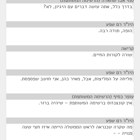
סמי אבו שחאדה (הרשימה המשותפת)
¶
בדרך כלל, אתה עושה דברים עם היגיון, לא?
היו"ר רם שפע
¶
הופה, תודה רבה.
קריאה
¶
שורה לקורות החיים.
היו"ר רם שפע
¶
סליחה על המליצות, אבל, מאיר כהן, אני חושב שפספסת.
עופר כסיף (הרשימה המשותפת)
¶
אין קונצנזוס ברשימה המשותפת – שיהיה ברור.
היו"ר רם שפע
¶
מה שקרה שכנראה לראש הממשלה הייתה איזו חצי שעה
פנויה - -