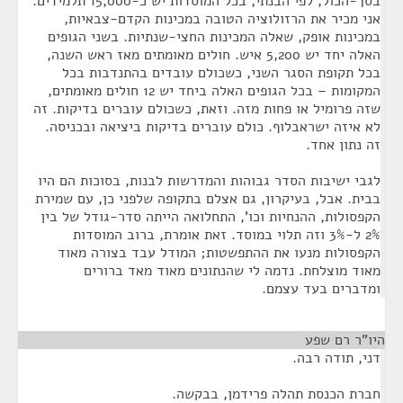
בסך-הכול, לפי הבנתי, בכל המוסדות יש כ-15,000 תלמידים.
אני מכיר את הרזולוציה הטובה במכינות הקדם-צבאיות,
במכינות אופק, שאלה המכינות החצי-שנתיות. בשני הגופים
האלה יחד יש 5,200 איש. חולים מאומתים מאז ראש השנה,
בכל תקופת הסגר השני, כשכולם עובדים בהתנדבות בכל
המקומות – בכל הגופים האלה ביחד יש 12 חולים מאומתים,
שזה פרומיל או פחות מזה. וזאת, כשכולם עוברים בדיקות. זה
לא איזה ישראבלוף. כולם עוברים בדיקות ביציאה ובכניסה.
זה נתון אחד.
לגבי ישיבות הסדר גבוהות והמדרשות לבנות, בסוכות הם היו
בבית. אבל, בעיקרון, גם אצלם בתקופה שלפני כן, עם שמירת
הקפסולות, ההנחיות וכו', התחלואה הייתה סדר-גודל של בין
2% ל-3% וזה תלוי במוסד. זאת אומרת, ברוב המוסדות
הקפסולות מנעו את ההתפשטות; המודל עבד בצורה מאוד
מאוד מוצלחת. נדמה לי שהנתונים מאוד מאד ברורים
ומדברים בעד עצמם.
היו"ר רם שפע
¶
דני, תודה רבה.
חברת הכנסת תהלה פרידמן, בבקשה.