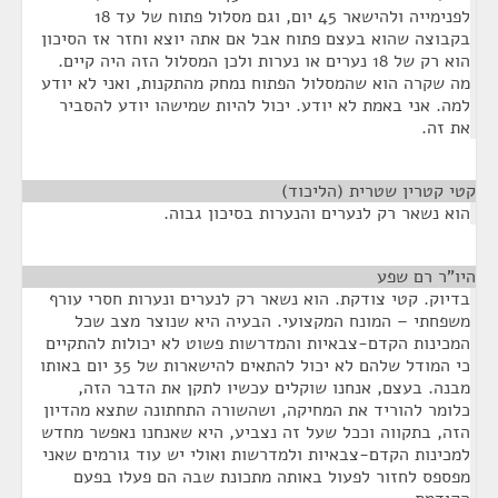
לפנימייה ולהישאר 45 יום, וגם מסלול פתוח של עד 18
בקבוצה שהוא בעצם פתוח אבל אם אתה יוצא וחזר אז הסיכון
הוא רק של 18 נערים או נערות ולכן המסלול הזה היה קיים.
מה שקרה הוא שהמסלול הפתוח נמחק מהתקנות, ואני לא יודע
למה. אני באמת לא יודע. יכול להיות שמישהו יודע להסביר
את זה.
קטי קטרין שטרית (הליכוד)
¶
הוא נשאר רק לנערים והנערות בסיכון גבוה.
היו"ר רם שפע
¶
בדיוק. קטי צודקת. הוא נשאר רק לנערים ונערות חסרי עורף
משפחתי – המונח המקצועי. הבעיה היא שנוצר מצב שכל
המכינות הקדם-צבאיות והמדרשות פשוט לא יכולות להתקיים
כי המודל שלהם לא יכול להתאים להישארות של 35 יום באותו
מבנה. בעצם, אנחנו שוקלים עכשיו לתקן את הדבר הזה,
כלומר להוריד את המחיקה, ושהשורה התחתונה שתצא מהדיון
הזה, בתקווה וככל שעל זה נצביע, היא שאנחנו נאפשר מחדש
למכינות הקדם-צבאיות ולמדרשות ואולי יש עוד גורמים שאני
מפספס לחזור לפעול באותה מתכונת שבה הם פעלו בפעם