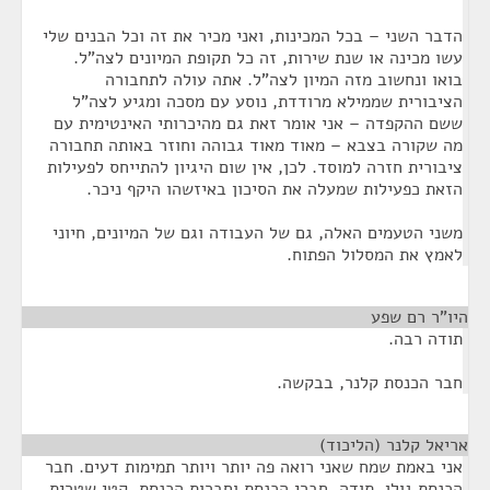
הדבר השני – בכל המכינות, ואני מכיר את זה וכל הבנים שלי
עשו מכינה או שנת שירות, זה כל תקופת המיונים לצה"ל.
בואו ונחשוב מזה המיון לצה"ל. אתה עולה לתחבורה
הציבורית שממילא מרודדת, נוסע עם מסכה ומגיע לצה"ל
ששם ההקפדה – אני אומר זאת גם מהיכרותי האינטימית עם
מה שקורה בצבא – מאוד מאוד גבוהה וחוזר באותה תחבורה
ציבורית חזרה למוסד. לכן, אין שום היגיון להתייחס לפעילות
הזאת כפעילות שמעלה את הסיכון באיזשהו היקף ניכר.
משני הטעמים האלה, גם של העבודה וגם של המיונים, חיוני
לאמץ את המסלול הפתוח.
היו"ר רם שפע
¶
תודה רבה.
חבר הכנסת קלנר, בבקשה.
אריאל קלנר (הליכוד)
¶
אני באמת שמח שאני רואה פה יותר ויותר תמימות דעים. חבר
הכנסת גולן, תודה, חברי הכנסת וחברות הכנסת, קטי שטרית,