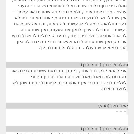
תהלה פרידמן וכל מי שהיה ואולי פספסתי מישהו כי הגעתי
עכשיו. אני באמת אומר, ולא ארחיב: מה שהוכיח את עצמו –
אין שום לבוא ולפגוע בו. יש נתונים. אף אחד מאיתנו פה לא
בעד תחלואה. נראה לי שנעשתה פה טעות, וכנראה שהיא גם
נעשתה בתום-לב. צריך לתקן את הטעות, ואין שום סיבה
להיגרר אחריה. כולנו פה ביחד, כוועדה, יכולים לבוא ולדרוש
את זה, ואין שום סיבה לבוא ולעשות דברים בניגוד להיגיון
הכי בסיסי שיש בעולם. תודה לכולם ותודה לך.
תהלה פרידמן (כחול לבן)
¶
אני להוסיף רק דבר אחד, כי חברת הכנסת שטרית הזכירה את
זה במובלע. מאוד מאוד חשובה ההפרדה בין תיכוני
לעל-תיכוני. בתיכוני אין באמת סיבה לפתוח פנימיות שהן לא
לנוער בסיכון.
יאיר גולן (מרצ)
¶
- - -
תהלה פרידמן (כחול לבן)
¶