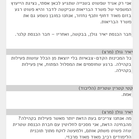
אני רק אגיד שפשוט בשנייה שתגיע לכאן אסתי, נציגת הייעוץ
המשפטי של משרד הבריאות שביקשה לדבר והיא פשוט רגע
בזום מאוד דחוף ותכף נחזור, אנחנו כמובן נשמע גם את
משרד הבריאות.
חבר הכנסת יאיר גולן, בבקשה, ואחריו – חבר הכנסת קלנר.
יאיר גולן (מרצ)
¶
כל המכינות הקדם-צבאיות בלי יוצאת מן הכלל עושות פעילות
בקהילה. ברגע שחוסמים את המסלול הפתוח, אין פעילות
בקהילה.
קטי קטרין שטרית (הליכוד)
¶
אמת.
יאיר גולן (מרצ)
¶
מה אנחנו צריכים בעת הזאת יותר מאשר פעילות בקהילה?
מהבחינה הזאת, אני מסכים לחלוטין עם חברת הכנסת שטרית
שזה פשוט משתק אותם, ולמעשה לוקח מתוך תוכנית
הלימודים רכיב מאוד מאוד מרכזי.