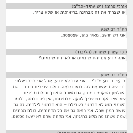
אורלי פרומן (יש עתיד-תל"ם)
¶
או שצריך את זה מבחינה בריאותית או שלא צריך.
היו"ר רם שפע
¶
אני רק חושב, מאיר כהן, שפספסת.
קטי קטרין שטרית (הליכוד)
¶
אתה יודע אם יהיו שינויים או לא יהיו שינויים?
היו"ר רם שפע
¶
ב-15 וה-50 מ"ר? – אני עוד לא יודע, אבל אני כבר פעלתי
כדי שהם יעשו את זה. בואו ונראה. כולנו צריכים ביחד – גם
השלטון המקומי כמובן, גם משרד החינוך וכולם מבינים
שעכשיו הקבינט צריך לתקן. מבחינתם, אין פה דרמה, כלומר
השינוי הוא לא דרמטי בשבילם – הוא דרמטי לילדים. זה גם
עושה המון שכל. אני רואה גם את כל הדיווחים. כולם מבינים
שמה עשינו פה מלא בהיגיון. אני מקווה שהם לא יעשו פספוס.