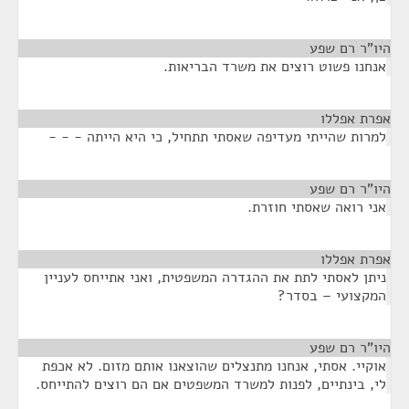
היו"ר רם שפע
¶
אנחנו פשוט רוצים את משרד הבריאות.
אפרת אפללו
¶
למרות שהייתי מעדיפה שאסתי תתחיל, כי היא הייתה - - -
היו"ר רם שפע
¶
אני רואה שאסתי חוזרת.
אפרת אפללו
¶
ניתן לאסתי לתת את ההגדרה המשפטית, ואני אתייחס לעניין
המקצועי – בסדר?
היו"ר רם שפע
¶
אוקיי. אסתי, אנחנו מתנצלים שהוצאנו אותם מזום. לא אכפת
לי, בינתיים, לפנות למשרד המשפטים אם הם רוצים להתייחס.