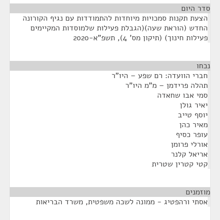
סדר היום
הצעת תקנות סמכויות מיוחדות להתמודדות עם נגיף הקורונה
החדש (הוראת שעה)(הגבלת פעילות שלמוסדות המקיימים
פעילות חינוך) (תיקון מס' 4), תשפ"א-2020
נכחו
¶
חברי הוועדה: רם שפע – היו"ר
תהלה פרידמן – מ"מ היו"ר
סמי אבו שחאדה
יאיר גולן
יוסף טייב
מאיר כהן
עופר כסיף
אורלי פרומן
אריאל קלנר
קטי קטרין שטרית
מוזמנים
¶
אסתי ורהפטיג - ממונה לשכה משפטית, משרד הבריאות