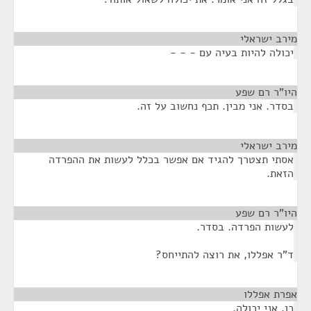
מירב ישראלי
¶
יכולה להיות בעיה עם - - -
היו"ר רם שפע
¶
בסדר. אני מבין. תכף נחשוב על זה.
מירב ישראלי
¶
אסתי תצטרך להגיד אם אפשר בכלל לעשות את ההפרדה
הזאת.
היו"ר רם שפע
¶
לעשות הפרדה. בסדר.
ד"ר אפללו, את רוצה להתייחס?
אפרת אפללו
¶
כן, אני יכולה.