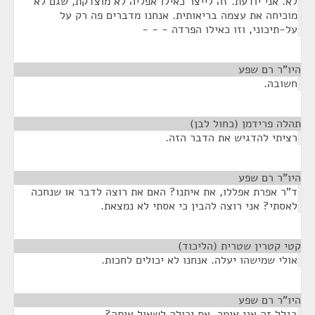
לא. אני יודעת. זה לייצר כאילו אפליה לא מוצדקת, שגם לא
מוכיחה את עצמה בריאותית. אנחנו מדברים פה רק על
על-תיכוני, וזו כאילו הפרדה - - -
היו"ר רם שפע
¶
חשובה.
תהלה פרידמן (כחול לבן)
¶
רציתי להדגיש את הדבר הזה.
היו"ר רם שפע
¶
ד"ר אפרת אפללו, את איתנו? האם את רוצה לדבר או שנחכה
לאסתי? אני רוצה להבין כי אסתי לא נמצאת.
קטי קטרין שטרית (הליכוד)
¶
אולי שמישהו יעלה. אנחנו לא יכולים לחכות.
היו"ר רם שפע
¶
בגלל זה אני אומר. את יכולה לשאול אותה?