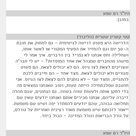
היו"ר רם שפע
¶
כמובן.
קטי קטרין שטרית (הליכוד)
¶
הדרישה היא פשוט דרישה לגיטימית – גם למחוק את חובת
ה-30 יום וגם להחזיר את הסעיף המקורי או לאשר אותו,
ושחלילה וחס אנחנו לא נפריד בין הדברים. איך אמר לי
מישהו מהחברים שמנהל את אחד המוסדות? – יש לי חבר'ה
שצריכים לצאת לצו גיוס. הם לא יכולים לצאת. הם פשוט
סגורים ולא יכולים לצאת. מצד אחד – הם חייבים ללכת
להתגייס, ומצד שני – לא נותנים להם לצאת לצו הגיוס. אני
חושבת שמלכתחילה הייתה טעות, וטוב שאנחנו נמצאים פה
כדי לתקן אותה ולעשות שווה בשווה. גם הנתונים, שגם תהלה
דיברה עליהם, אנחנו מכירים אותם ואנחנו יודעים שאין שם
תחלואה גבוהה, שהם יודעים להסתדר יפה ושיש שם משמעת.
ייאמר לזכותם שיש משמעת מאוד רצינית ואחריות על גורלם,
על גורל הבריאות וגורל המדינה – הכול ביחד.
היו"ר רם שפע
¶