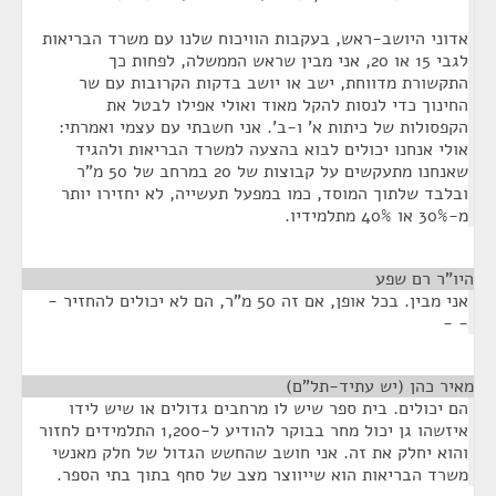
אדוני היושב-ראש, בעקבות הוויכוח שלנו עם משרד הבריאות
לגבי 15 או 20, אני מבין שראש הממשלה, לפחות כך
התקשורת מדווחת, ישב או יושב בדקות הקרובות עם שר
החינוך כדי לנסות להקל מאוד ואולי אפילו לבטל את
הקפסולות של כיתות א' ו-ב'. אני חשבתי עם עצמי ואמרתי:
אולי אנחנו יכולים לבוא בהצעה למשרד הבריאות ולהגיד
שאנחנו מתעקשים על קבוצות של 20 במרחב של 50 מ"ר
ובלבד שלתוך המוסד, כמו במפעל תעשייה, לא יחזירו יותר
מ-30% או 40% מתלמידיו.
היו"ר רם שפע
¶
אני מבין. בכל אופן, אם זה 50 מ"ר, הם לא יכולים להחזיר -
- -
מאיר כהן (יש עתיד-תל"ם)
¶
הם יכולים. בית ספר שיש לו מרחבים גדולים או שיש לידו
איזשהו גן יכול מחר בבוקר להודיע ל-1,200 התלמידים לחזור
והוא יחלק את זה. אני חושב שהחשש הגדול של חלק מאנשי
משרד הבריאות הוא שייווצר מצב של סחף בתוך בתי הספר.