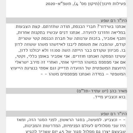
פעילות חינוך)(תיקון מס' 4), תשפ"א-2020
היו"ר רם שפע
¶
אנחנו בשידור? חברי הכנסת, תודה שחזרתם. קצת הצבעות
במליאה וחזרנו לוועדה. אנחנו דנים עכשיו בתקנות אחרות,
ותכף אסביר, בזכות ערנותה של חברת הכנסת קטי שטרית
קודם, שהסבה את תשומת ליבנו לאיזשהו משהו ששווה לדון
בו. מכיוון שקודם כבר הייתה השה 11:00 ולא יכולנו לדון,
עשינו הפסקה ואנחנו חוזרים. אני אסביר באופן כללי, וקטי,
אם אני מפספס במשהו תדייקי אותי, ואחרי זה מירב ישראלי
היועצת המשפטית של הוועדה תדייק וגם אסתי כנציגת הייעוץ
המשפטי – במידה ואנחנו מפספסים משהו - -
מאיר כהן (יש עתיד-תל"ם)
¶
בוא ונצביע מייד.
היו"ר רם שפע
¶
- - ונצביע. למעשה, בסגר הראשון, לפני הסגר הזה, ומאז
היו שני מסלולים לעולם הפנימיות, המדרשות והמכינות,
שבעצם יצרו גם מסלול סגור של 45 יום שצריך להגיע