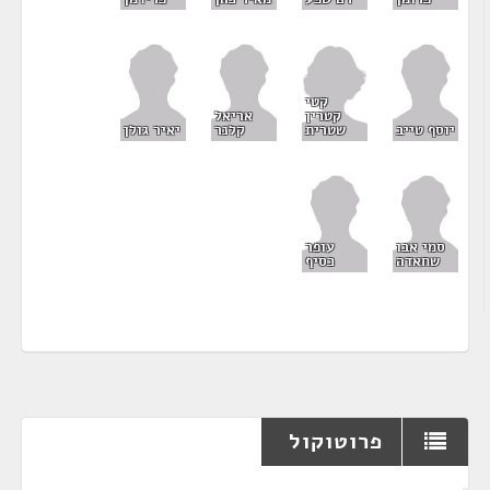
קטי
קטרין
אריאל
שטרית
יוסף טייב
קלנר
יאיר גולן
סמי אבו
עופר
שחאדה
כסיף
פרוטוקול
¶