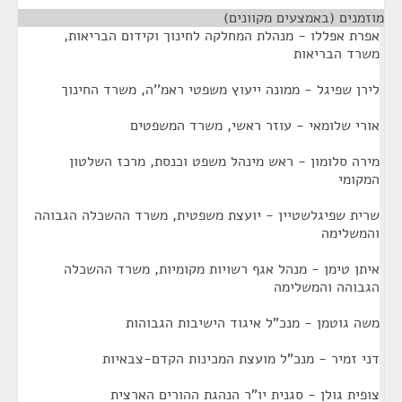
מוזמנים (באמצעים מקוונים)
¶
אפרת אפללו - מנהלת המחלקה לחינוך וקידום הבריאות,
משרד הבריאות
לירן שפיגל - ממונה ייעוץ משפטי ראמ''ה, משרד החינוך
אורי שלומאי - עוזר ראשי, משרד המשפטים
מירה סלומון - ראש מינהל משפט וכנסת, מרכז השלטון
המקומי
שרית שפיגלשטיין - יועצת משפטית, משרד ההשכלה הגבוהה
והמשלימה
איתן טימן - מנהל אגף רשויות מקומיות, משרד ההשכלה
הגבוהה והמשלימה
משה גוטמן - מנכ"ל איגוד הישיבות הגבוהות
דני זמיר - מנכ"ל מועצת המכינות הקדם-צבאיות
צופית גולן - סגנית יו"ר הנהגת ההורים הארצית