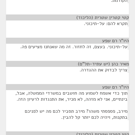
הקודמת.
קטי קטרין שטרית (הליכוד)
¶
תקרא להם: על-תיכוני.
היו"ר רם שפע
¶
על-תיכוני. בעצם, זה לחזור. זה מה שאנחנו מציעים פה.
מאיר כהן (יש עתיד-תל"ם)
¶
צריך לבדוק את ההגדרה.
היו"ר רם שפע
¶
תוך כדי אשמח לשמוע מה חושבים במשרדי הממשלה, אבל,
בינתיים, אני לא מזהה, לא מכיר, את התנגדות לרעיון הזה.
מירב, פספסתי משהו? מירב תסביר לכם מה יש לפניכם
בתקנות, ויהיה לכם יותר קל להבין.
קטי קטרין שטרית (הליכוד)
¶