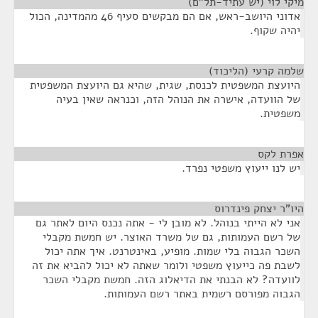
מיקי לוי (יש עתיד-תל"ם)
¶
אדוני היושב-ראש, אם הם מבקשים סעיף 46 מהמדינה, הכול
יהיה שקוף.
שלמה קרעי (הליכוד)
¶
היועצת המשפטית לכנסת, שגית, שהיא גם היועצת המשפטית
של הוועדה, אישרה את הנוהל הזה, וכנראה שאין בעיה
משפטית.
אפרת לקס
¶
יש לנו ייעוץ משפטי נפרד.
היו"ר יצחק פינדרוס
¶
אני לא הייתי בנוהל. לא מובן לי - אתה נכנס היום לאתר גם
של רשם העמותות, גם של משרד האוצר. יש חמשת מקבלי
השכר הגבוה בלי שמות. מופיע, באינטרנט. איך אתה יכול
לשבת פה כייעוץ משפטי ולומר שאתה לא יכול להביא את זה
לוועדה? לא הבנתי את הדיאלוג הזה. חמשת מקבלי השכר
הגבוה מפורסם רשמית באתר רשם העמותות.