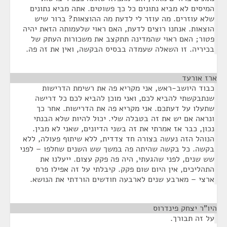
המיסים לא מביא נתונים כל כך פשוטים. אתה מביא נתונים
שלא עוזרים. מה עוזר לי לדעת מה ההוצאות? ברור שיש
הוצאות. אנחנו רוצים לדעת, האם ראוי שלעמותה הזאת יהיה
פטור; האם ראוי שהמדינה תתקצב את משכורות העתק של
בכיריה. זו השאלה שעמדה בבסיס הבקשה, ואין את זה פה.
ארז אורעד
¶
כבוד היושב-ראש, אני מקריא פה את רשימת הדרישות
שנתבקשתי להביא לכם, ואני מוכן להביא לכם כל דרישה
שתעלו על דעתכם. אני מקריא פה את הדרישות. אחר כך
ונראה אם יש את זה בטבלה שלי. יכול להיות שלא הבנתי
נכון, כבר אז אמרתי את זה בשני הדיונים, שאני לא מבין.
הנוהל הזה נעשה בצורה חד צדדית, ללא שיתוף פעולה, ללא
בקשה. כל בקשה שהיתה פה במשך שש השנים שחלפו – לפני
שש שנים, לפני שהגעתי, היה פה פקק עצום. ייעלנו את
התהליכים, אין היום שום פקק. קיבלתי על זה אפילו פרס
ארצי – מארבע שנים לארבעה חודשים הורדתי את הנושא.
היו"ר יצחק פינדרוס
¶
על זה תבורך.