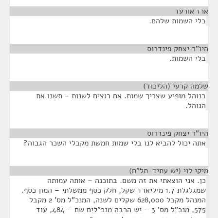
ארז אורעד
¶
בלי השמות שלהם.
היו"ר יצחק פינדרוס
¶
בלי השמות.
שלמה קרעי (הליכוד)
¶
בנוהל מופיע שצריך שמות. אם רוצים לשנות - תשנו את
הנוהל.
היו"ר יצחק פינדרוס
¶
אתה יכול להביא לנו בלי שמות חמשת מקבלי השכר הגבוה?
מיקי לוי (יש עתיד-תל"ם)
¶
כן. אני הוצאתי את זה משם. בתוכנה – אותה עמותה
שמגלגלת 1.7 מיליארד שקל, חלק כסף ממשלתי – המון כסף.
המנהל מקבל 628,000 שקלים לשנה, המנכ"ל מס' 2 מקבל
575, מנכ"ל מס' 3 – יש הרבה מנכ"לים שם – 484, עוד