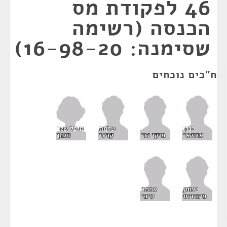
46 לפקודת מס
הכנסה (רשימה
שסימנה: 16-98-20)
ח"כים נוכחים
מיכל שיר
ינון
שלמה
סגמן
אזולאי
מיקי לוי
קרעי
יצחק
אחמד
פינדרוס
טיבי