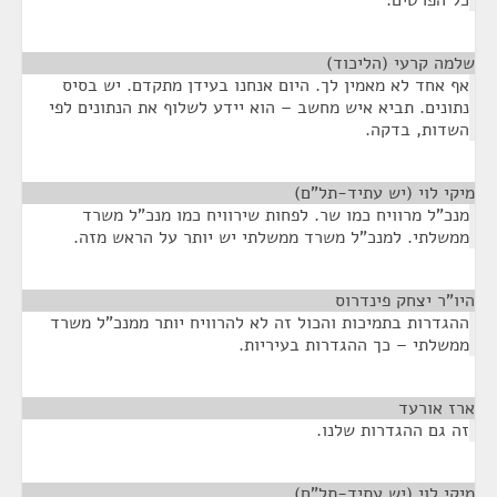
כל הפרטים.
שלמה קרעי (הליכוד)
¶
אף אחד לא מאמין לך. היום אנחנו בעידן מתקדם. יש בסיס
נתונים. תביא איש מחשב – הוא יידע לשלוף את הנתונים לפי
השדות, בדקה.
מיקי לוי (יש עתיד-תל"ם)
¶
מנכ"ל מרוויח כמו שר. לפחות שירוויח כמו מנכ"ל משרד
ממשלתי. למנכ"ל משרד ממשלתי יש יותר על הראש מזה.
היו"ר יצחק פינדרוס
¶
ההגדרות בתמיכות והכול זה לא להרוויח יותר ממנכ"ל משרד
ממשלתי – כך ההגדרות בעיריות.
ארז אורעד
¶
זה גם ההגדרות שלנו.
מיקי לוי (יש עתיד-תל"ם)
¶