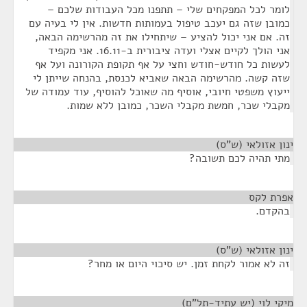
לומר לכל המפקחים שלי – תתפנו מכל העבודות שלכם –
כמובן שזה גם יעכב טיפול בעמותות חדשות. אין לי בעיה עם
זה. אם אני יכול להציע – שיתחילו את זה מהרשימה הבאה,
אני הולך לקיים אצלי ועדה ציבורית ב-16.11. אני מקפיד
לעשות כל חודש-חודש וחצי על אף תקופת הקורונה ועל אף
שזה קשה. מהרשימה הבאה שאביא לכנסת, בהנחה שייתן לי
ייעוץ משפטי חיובי, אוסיף מה שאוכל להוסיף, עוד עמודה של
מקבלי שכר, חמשת מקבלי השכר, כמובן ללא שמות.
ינון אזולאי (ש"ס)
¶
מתי תהיה לכם תשובה?
אפרת לקס
¶
בהקדם.
ינון אזולאי (ש"ס)
¶
זה לא אמור לקחת זמן. יש סיכוי היום או מחר?
מיקי לוי (יש עתיד-תל"ם)
¶