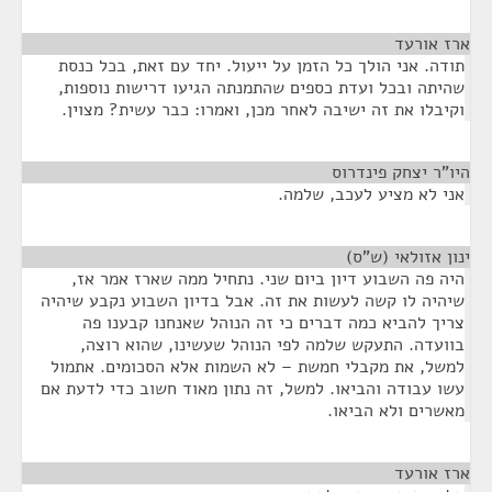
ארז אורעד
¶
תודה. אני הולך כל הזמן על ייעול. יחד עם זאת, בכל כנסת
שהיתה ובכל ועדת כספים שהתמנתה הגיעו דרישות נוספות,
וקיבלו את זה ישיבה לאחר מכן, ואמרו: כבר עשית? מצוין.
היו"ר יצחק פינדרוס
¶
אני לא מציע לעכב, שלמה.
ינון אזולאי (ש"ס)
¶
היה פה השבוע דיון ביום שני. נתחיל ממה שארז אמר אז,
שיהיה לו קשה לעשות את זה. אבל בדיון השבוע נקבע שיהיה
צריך להביא כמה דברים כי זה הנוהל שאנחנו קבענו פה
בוועדה. התעקש שלמה לפי הנוהל שעשינו, שהוא רוצה,
למשל, את מקבלי חמשת – לא השמות אלא הסכומים. אתמול
עשו עבודה והביאו. למשל, זה נתון מאוד חשוב כדי לדעת אם
מאשרים ולא הביאו.
ארז אורעד
¶