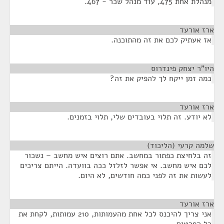
מנהלת אחת 475, עוד מנהל שכר - 467.
ארז אורעד
¶
אז אעתיק לכם את זה מהתוכנה.
היו"ר יצחק פינדרוס
¶
כמה זמן ייקח לך להפיק את זה?
ארז אורעד
¶
לא יודע. זה תלוי בעובדים שלי, תלוי בזמנים.
שלמה קרעי (הליכוד)
¶
זה בלחיצת כפתור במחשב. אתם רוצים איש מחשב – נשכור
לכם איש מחשב. אי אפשר לזלזל ככה בוועדה. הייתם צריכים
לעשות את זה לפני כמה חודשים, לא היום.
ארז אורעד
¶
אני צריך להיכנס לכל אחת מהעמותות, 210 עמותות, לקחת את