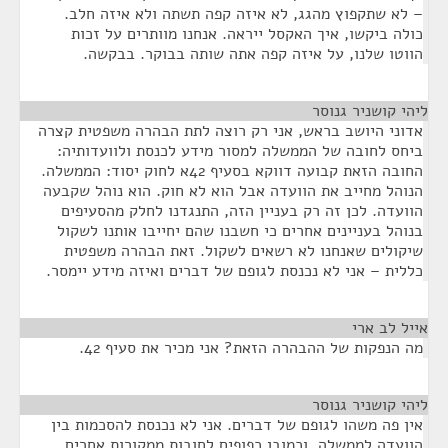
– לא שתקפוץ מהגג, לא איזה קפה תשתה ולא איזה חלב.
כולה ביקשו, איך האקסל ייראה. אנחנו מוותרים על זכות
הווטו שלנו, על איזה קפה אתה שותה בבוקר. בבקשה.
ליהי קושניר גנוסר
¶
אדוני היושב בראש, אני רק רוצה לתת הבהרה משפטית קצרה
ביחס לחובה של הממשלה למסור מידע לכנסת ולוועדותיה:
החובה הזאת קבועה דווקא בסעיף 42א לחוק יסוד: הממשלה.
הנוהל מחייב את הוועדה אבל הוא לא חוק. הוא נוהל שקבעה
הוועדה. לכן זה רק בעניין הזה, התנגדנו לחלק מהסעיפים
בנוהל בעניינים אחרים כי חשבנו שהם יחייבו אותנו לשקול
שיקולים שאנחנו לא רשאים לשקול. זאת הבהרה משפטית
כללית – אני לא נכנסת לגופם של דברים ואיזה מידע יימסר.
אייל לב ארי
¶
מה הנפקות של ההבהרה הזאת? אני מכיר את סעיף 42.
ליהי קושניר גנוסר
¶
אין פה משהו לגופם של דברים. אני לא נכנסת להסכמות בין
הוועדה לממשלה, וכמובן כפופים לחובות ממקורות אחרים.