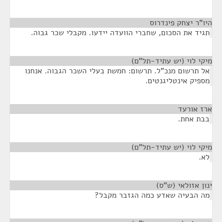
היו"ר יצחק פינדרוס
¶
תגיד את הסכום, שחברי הוועדה יידעו. מקבלי שכר גבוה.
מיקי לוי (יש עתיד-תל"ם)
¶
אל תרשום מנכ"ל. תרשום: חמשת בעלי השכר הגבוה. אנחנו
מספיק אינטליגנטים.
ארז אורעד
¶
בבת אחת.
מיקי לוי (יש עתיד-תל"ם)
¶
לא.
ינון אזולאי (ש"ס)
¶
מה הבעיה שאדע כמה הגזבר מקבל?