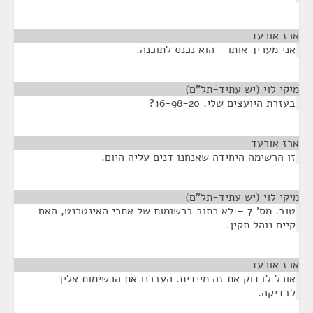
ארז אורעד
¶
אני מעריך אותו - הוא נכנס לתוכנה.
מיקי לוי (יש עתיד-תל"ם)
¶
בעזרת היועצים שלי. 16-98-20?
ארז אורעד
¶
זו הרשימה היחידה שאנחנו דנים עליה היום.
מיקי לוי (יש עתיד-תל"ם)
¶
טוב. מס' 7 – לא כתוב ברשומות של אתרי האינטרנט, האם
קיים נוהל תקין.
ארז אורעד
¶
אוכל לבדוק את זה מיידית. העברנו את הרשימות אליך
לבדיקה.