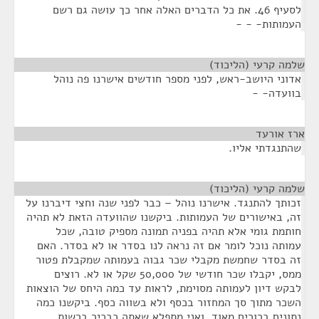
לסעיף 46. את כל הדברים האלה אחר כך עושה גם רשם
העמותות- - -
שלמה קרעי (הליכוד)
¶
אדוני היושב-ראש, לפני מספר חודשים אישרנו פה נוהל
בוועדה- -
ארז אורעד
¶
שהתנגדתי אליו.
שלמה קרעי (הליכוד)
¶
זכותך להתנגד. אישרנו נוהל – כבר לפני שנה וחצי דיברנו על
זה, באישורים של העמותות. ביקשנו שהוועדה הזאת לא תהיה
חותמת גומי אלא תהיה בפניה תמונה מספיק טובה, שכל
עמותה נוכל לומר אם זה נראה לנו בסדר או לא בסדר. האם
זה בסדר שחמשת מקבלי שכר גבוה בעמותה שמקבלת פטור
ממס, יקבלו שכר חודשי של 50,000 שקל או לא. רוצים
לבקש דיון לעמותה מסוימת, לראות עד כמה היחס של הוצאות
השכר מתוך סך המחזור בכסף ולא בשווה כסף. ביקשנו כמה
נתונים ברורים מאוד, ואני מתפלא שאתה כבכיר ברשות