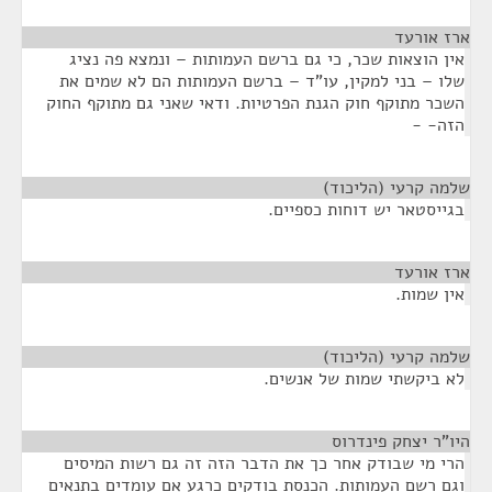
ארז אורעד
¶
אין הוצאות שכר, כי גם ברשם העמותות – ונמצא פה נציג
שלו – בני למקין, עו"ד – ברשם העמותות הם לא שמים את
השכר מתוקף חוק הגנת הפרטיות. ודאי שאני גם מתוקף החוק
הזה- -
שלמה קרעי (הליכוד)
¶
בגייסטאר יש דוחות כספיים.
ארז אורעד
¶
אין שמות.
שלמה קרעי (הליכוד)
¶
לא ביקשתי שמות של אנשים.
היו"ר יצחק פינדרוס
¶
הרי מי שבודק אחר כך את הדבר הזה זה גם רשות המיסים
וגם רשם העמותות. הכנסת בודקים כרגע אם עומדים בתנאים