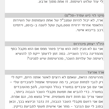
לי עוד שלוש רשימות. זו אחת מתוך ארבע.
מיקי לוי (יש עתיד-תל"ם)
¶
ארז, לא יכול להיות שמנכ"ל של אחת העמותות של השירות
הלאומי אזרחי ירוויח 740,000 שקל לשנה ב-2013, ויזמינו
רכב בייבוא אישי.
היו"ר יצחק פינדרוס
¶
אני גם לא מבין למה הוא צריך פטור ממס אם הוא מקבל כסף
מהמדינה בדרך השנייה. כמה זמן לדעתך ייקח לך להוציא
רשימה של עלויות השכר, מהרשימות שיש לפנינו?
ארז אורעד
¶
מהרשימה הזאת, שאתם לא רוצים לאשר אותה היום, ייקח לי
רק לגבי לפחות שבוע, כי מה שעשיתי אתמול לעובדים שלי –
אני עם 50 עובדים במשרד בגלל הקורונה, 50% מהעובדים
במשרד. כדי להביא את חמשת מקבלי השכר הגבוה ביותר,
שאני צריך גם חוות דעת משפטית. אייל נמצא פה, וגם אפרת.
אם אני רושם מקבלי השכר הגבוה, זה גזבר וכיוצא בכך, וכאן
כתוב לי שם הגזבר - מחר אני אישית חשוף לתביעת נזיקין.