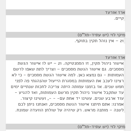
ארז אורעד
¶
קיים.
מיקי לוי (יש עתיד-תל"ם)
¶
21 – אין נוהל תקין בתוקף.
ארז אורעד
¶
אישור ניהול תקין, זו הסמנטיקה. 21 – יש לו אישור הגשת
מסמכים. גם אישור הגשת מסמכים – וצריך לתת שאפו לרשם
העמותות - גם נמצא כאן. למה אישור הגשת מסמכים - כי לא
רצינו לעכב את העמותות במסגרת הייעול שהנהגתי פה לפני
חמש שנים. אז בזמנו עמותה היתה צריכה לחכות שנתיים ימים
עד שתקבל אישור ניהול תקין מרשם העמותות, ואז להגיע -
עוד ארבע שנים. עשינו יד אחת עם- - -, ועשינו קיצור.
אמרנו: אתם תיתנו אישור הגשת מסמכים, ואנחנו ניתן לכם
לשנה – מותנה מראש. רק שיהיה על שולחן הוועדה שמונח.
מיקי לוי (יש עתיד-תל"ם)
¶