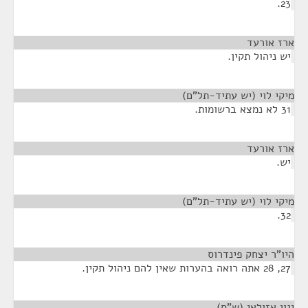
23.
ארז אורעד
¶
יש ניהול תקין.
מיקי לוי (יש עתיד-תל"ם)
¶
31 לא נמצא ברשומות.
ארז אורעד
¶
יש.
מיקי לוי (יש עתיד-תל"ם)
¶
32.
היו"ר יצחק פינדרוס
¶
27, 28 אתה רואה בהערות שאין להם ניהול תקין.
ינון אזולאי (ש"ס)
¶