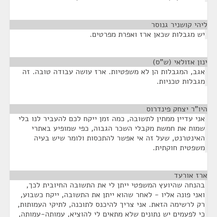
ליהי קושניר גנוסר
¶
יש מגבלות שכאן ארז ואפרת מפרטים.
ינון אזולאי (ש"ס)
¶
אגב, המגבלות הן לא משפטיות. ארז עושה עבודה טובה. זה
מגבלות טכניות.
היו"ר יצחק פינדרוס
¶
אני עדיין ממתין לתשובה, כמה זמן ייקח לכם להעביר לנו בלי
שמות את חמשת מקבלי השכר הגבוה, כפי שמופיע באתרי
האינטרנט, שעל זה אי אפשר להתכסות ולומר שיש בעיה
משפטית חוקתית.
ארז אורעד
¶
בהנחה שהיועץ המשפטי ייתן לי את התשובה החיובית לכך,
ואני פונה אליו - לאחר שהוא ייתן את התשובה, ייקח כשבוע,
רק לרשימה הזאת. אני צריך להיכנס לתוכנה, לתיקי העמותות,
כי לפעמים יש נתונים שלא מתאים לי להוציא, עמותה-עמותה,