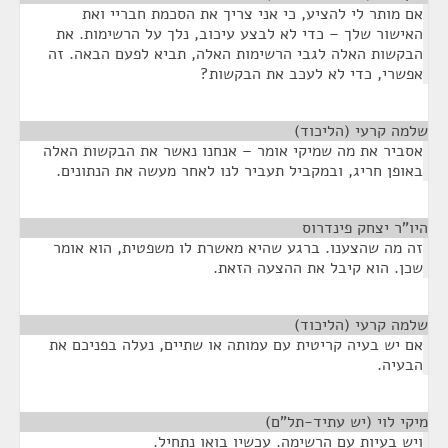
אם מותר לי להציע, כי אני צריך את הסכמת חבריי ואת
האישור שלך – כדי לא לבצע עיכוב, נלך על הרשימות. את
הבקשות האלה לגבי הרשימות האלה, תביא לפעם הבאה. זה
אפשרי, כדי לא לעכב את הבקשות?
שלמה קרעי (הליכוד)
¶
אסביר את מה שמיקי אומר – אנחנו נאשר את הבקשות האלה
באופן חריג, ובמקביל תעביר לנו לאחר מעשה את הנתונים.
היו"ר יצחק פינדרוס
¶
זה מה שהצענו. ברגע שהיא מאשרת לו משפטית, הוא אומר
שכן. הוא קיבל את ההצעה הזאת.
שלמה קרעי (הליכוד)
¶
אם יש בעיה קריטית עם עמותה או שתיים, נעלה בפניכם את
הבעיה.
מיקי לוי (יש עתיד-תל"ם)
¶
ויש בעיות עם הרשימה. עכשיו בואו נתחיל.