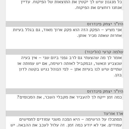
כל מנגנון שיש לך יקטין את התוצאות של הפיקוח. עדיין
אנחנו רוחצים את הפיקוח.
היו"ר יצחק פינדרוס
¶
אני מציע – הפקק הזה הוא פקק ארוך מאוד, גם בגלל בעיות
אחרות שאתה מכיר אותן.
שלמה קרעי (הליכוד)
¶
אומר לך מה שהצעתי גם לרב גפני ביום שני – אין בעיה
שנצביע ונאשר, ובמקביל לאותה רשימה, אם יש עמותה או
שתיים שיש לנו בעיות אתן – לפי הנוהל נגיש בקשה לדון
בהן.
היו"ר יצחק פינדרוס
¶
כמה זמן ייקח לך להעביר את מקבלי השכר, את הסכומים?
ארז אורעד
¶
תסתכלו על הרשימה – היא הפכה משני עמודים לחמישים
עמודים. אני לא יודע כמה זמן. זה עלול לעכב את ההבאה. יש