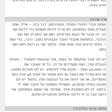
כמו שאמרת לגבי החקירות שיש בעיה ולגבי פרסום הפרטים
שיש בעיה.
ארז אורעד
¶
שמות חברי הוועד המנהל, משכורתם, דבר כזה – אייל, אתה
תצדיק אותי כמשפטן; לא צריך להיות משפטן כדי לדעת את
זה. זה עובר על הגנת הפרטיות. ואם אני נותן לך את שם
הגזבר, ובחמשת מקבלי השכר הגבוהים כתוב: גזבר, בלי שמו
- כולם יודעים שזה אותו אחד. כלומר אני כן רוצה לתת ואני
נותן.
יש לנו חוזר שלקחתי על עצמי, איך שהגעתי לתפקיד - עשיתי
הגבלת שכר, ואנו מקפידים על זה. כל מי שעובר את
ה-40,000 שקל – מובא אליי לשימוע. יש לנו מערכת מחשב.
או הוא מוריד את השכר או הוא מוותר על סעיף 46 שזה כסף
מהמדינה, או אני דוחה את כל הבקשה שלו. כלומר יש לנו
מנגנון בחוזר 9/2019, שאפילו הממונה על השכר אמר לי
בזמנו: זה לא הסמכות שלך. אמרתי: אני נמצא בעמותות, אני
רוצה שכר כי זו דרשה שעלתה מהחברים שלכם.
שלמה קרעי (הליכוד)
¶