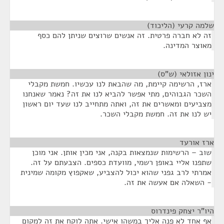
שלמה קרעי (הליכוד)
¶
זה לא חברה פרטית. זה אנשים שרוצים שניתן להם כסף
מאוצר המדינה.
ינון אזולאי (ש"ס)
¶
ארז, הרשימה קיימת, מה שהבאת לנו עכשיו. חמשת מקבלי
השכר הגבוהים, מתי אפשר להביא לנו את זה? נאמר שאנחנו
מצביעים ומאשרים את זה, ואתה מתחייב לנו שעד יום ראשון
יש לנו את זה. חמשת מקבלי השכר.
ארז אורעד
¶
שוב – הרשימות שנמצאות בקנה, אני מכין אותן. אני מוכן
שתפנו אליי באופן רשמי, מוועדת כספים. הצבעתם על זה.
אמרתי לרב גפני שהוא יכול להצביע, שאקפוץ מקומה שמינית
- השאלה אם אעשה את זה.
היו"ר יצחק פינדרוס
¶
אף אחד לא פנה אליך במשהו אישי. אתה לוקח את זה למקום