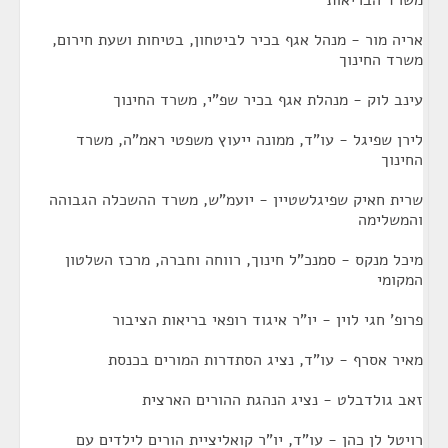
משרד הבריאות
אריה מור - מנהל אגף בכיר לביטחון, בטיחות ושעת חירום,
משרד החינוך
עינב לוק - מנהלת אגף בכיר שפ"י, משרד החינוך
לירן שפיגל - עו"ד, ממונה ייעוץ משפטי ראמ"ה, משרד
החינוך
שרית חאיק שפיגלשטיין - יועמ"ש, משרד ההשכלה הגבוהה
והמשלימה
מיכל מנקס - סמנכ"ל חינוך, רווחה וחברה, מרכז השלטון
המקומי
פרופ' חגי לוין - יו"ר איגוד רופאי בריאות הציבור
מאיר אסרף - עו"ד, נציג הסתדרות המורים בכנסת
זאב גולדבלט - נציג הנהגת ההורים הארצית
רויטל לן כהן - עו"ד, יו"ר קואליציית הורים לילדים עם