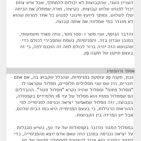
העניין השני, שהקבוצות לא יכולות להתחלף, אבל איש צוות
יכול לפגוש שלוש קבוצות. בקיצור, מורה שמחלק את הכיתה
שלו לשלוש. ומותר ליועץ חינוכי לפגוש כל אחד למרות שהוא
לא מוגדר כמי שמלווה את אותה קבוצה.
והדבר הנוסף, שני מטר ו-100 מטר, שזה מאוד משמעותי,
כמובן שנדון בזה. והפנימיות, נשמח שתסבירי לכולם כדי
שהנושא הזה יהיה ברור לכולם למה זה הוכנס לפה, כי זה
בעצם תיקון של תקנה 29.
אסתי ורהפטיג
¶
נכון, תקנה 29 עוסקת בפנימיות, שהכלל שקבוע בה, אם אתם
זוכרים, היו שם שני מסלולים חלופיים, מסלול שקראנו לו
"מסלול פתוח" ומסלול שהיה נקרא "מסלול סגור". ההבדלים
הם שמסלול פתוח הוא מסלול של עד 18 תלמידים בקפסולה,
בקבוצה, וזה מסלול שמאפשר יציאה וכניסה לפנימייה לפי
ההוראות הרגילות, כי בעצם הפנימייה היא כמו הבית שלהם,
אבל יש הפרדה בין הקבוצות.
במסלול הסגור מדובר בקפסולות של עד 50, כשיש מגבלות
על יציאה וכניסה במובן הזה שאם אדם יוצא מהפנימייה, כדי
לחזור בחזרה הוא צריך להצטרף לקפסולה חדשה של 50,