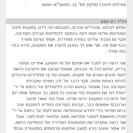
פעילות חינוך) (תיקון מס' 5), התשפ"א–2020
היו"ר רם שפע
¶
שלום לכולם, צוהריים טובים, התכנסנו פה לדון בתקנות חינוך
שמגיעות אלינו מעת לעת בהמשך להחלטות קבינט הקורונה,
תכף גם נעבור עליהן בצורה מסודרת. אסתי נציגת משרד
הבריאות פה, אני אתן לך כמובן להציג את התקנות, ונדון בזה
כמו תמיד.
אני רוצה רק לסבר את אוזנם של מי שעוקב אחרינו וצופה
בדיון, שלום לכל מי שבזום, אתמול קבענו את הישיבה הזאת
לשני סוגים שונים של תקנות, תקנות של 15 תלמידים שיכולים
להיות בשטח פתוח, תכף נדבר על זה; וצפינו שקבינט
הקורונה שדן אתמול בנושא חזרה ללימודים של כיתות א'-ד'
ישלח לנו את התקנות כפי שנהוג כל פעם, כך שבסוף אותו יום
של הישיבה התקנות יגיעו אלינו. אבל כפי שאני חושב
שרובכם שמעתם כבר, קבינט הקורונה החליט להתכנס שוב
ביום חמישי כדי לוודא שההחלטה שהם לקחו על כיתות א'-ד'
תהיה מותאמת לנתוני תחלואה ממש שלושה ימים לפני. אבל
אני רוצה שתבינו את המשמעות האדירה של ההחלטה הזאת.
זה אומר ששוב נגיע למצב שלמעט פרסומים בתקשורת שבתי