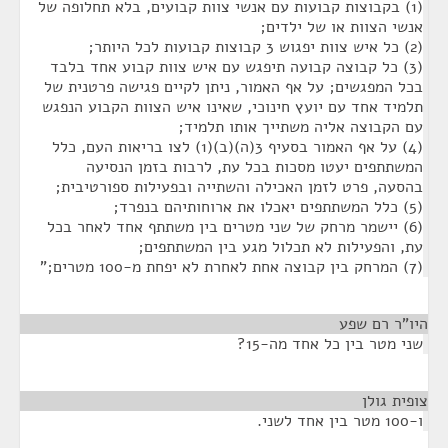
(1) בקבוצות קבועות עם אנשי צוות קבועים, בלא תחלופה של
אנשי הצוות או של ילדים;
(2) כל איש צוות יפגוש 3 קבוצות קבועות לכל היותר;
(3) כל קבוצה קבועה תיפגש עם איש צוות קבוע אחד בלבד
בכל המפגשים; על אף האמור, ניתן לקיים פגישה פרטנית של
תלמיד אחד עם יועץ חינוכי, שאינו איש הצוות הקבוע הנפגש
עם הקבוצה אליה משתייך אותו תלמיד;
(4) על אף האמור בסעיף 3(ה)(ב)(1) לצו בריאות העם, כלל
המשתתפים יעטו מסכות בכל עת, לרבות בזמן הנסיעה
בהסעה, פרט לזמן האכילה והשתייה ובפעילות ספורטיבית;
(5) כלל המשתתפים יאכלו את ארוחותיהם בנפרד;
(6) יישמר מרחק של שני מטרים בין משתתף אחד לאחר בכל
עת, והפעילות לא תכלול מגע בין המשתתפים;
(7) המרחק בין קבוצה אחת לאחרת לא יפחת מ-100 מטרים;"
היו"ר רם שפע
¶
שני מטר בין כל אחד מה-15?
צופית גולן
¶
ו-100 מטר בין אחד לשני.