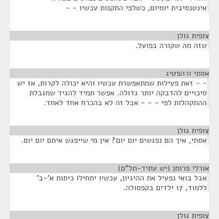
אינטנסיבית יומיום, כשלפי התקנות עכשיו - -
צופית גולן
¶
שזה מה שקורה בפועל.
אסתי ורהפטיג
¶
- - זאת פעילות שמתאפשרת עכשיו והיא יכולה לקרות, אז יש
סיכויים להדבקה יותר גדולה. אפשר תמיד להגיד שמגבלת
ההתקהלות לפי - - - אבל זה לא בהכרח אחד לאחד.
צופית גולן
¶
אסתי, איך הם נפגשים יום יום? אין מי שייפגש איתם יום יום.
אורלי פרומן (יש עתיד-תל"ם)
¶
אבל בואי נפעיל את ההיגיון, עכשיו יתחילו כיתות א'-ב'
ללמוד, 17 ילדים בקפסולה.
צופית גולן
¶