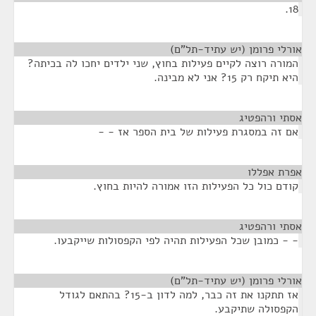
18.
אורלי פרומן (יש עתיד-תל"ם)
¶
המורה רוצה לקיים פעילות בחוץ, שני ילדים יחכו לה בכיתה?
היא תיקח רק 15? אני לא מבינה.
אסתי ורהפטיג
¶
אם זה במסגרת פעילות של בית הספר אז - -
אפרת אפללו
¶
קודם כול כל הפעילות הזו אמורה להיות בחוץ.
אסתי ורהפטיג
¶
- - כמובן שכל הפעילות תהיה לפי הקפסולות שייקבעו.
אורלי פרומן (יש עתיד-תל"ם)
¶
אז תתקנו את זה כבר, למה לדון ב-15? בהתאם לגודל
הקפסולה שתיקבע.