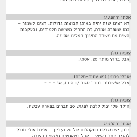
אסתי ורהפטיג
¶
לא רצינו שזה יהיה באותן קבוצות גדולות. רצינו לשמור –
כמו שאפרת אמרה, זה התחיל משישה תלמידים, ובעקבות
השיח עם משרד החינוך העלינו את זה.
צופית גולן
¶
אבל בחוץ מותר 20, אסתי.
אורלי פרומן (יש עתיד-תל"ם)
¶
אבל אפשרתם בחדר סגור 17 היום, אז - - -
צופית גולן
¶
הילד שלי יכול ללכת לפגוש 20 חברים בפארק עכשיו.
אסתי ורהפטיג
¶
נכון, יש מגבלת התקהלות של 20 ועדיין – אפרת אולי תוכל
להגיד יותר בקטע – אבל כשאנשים נפגשים בצורה