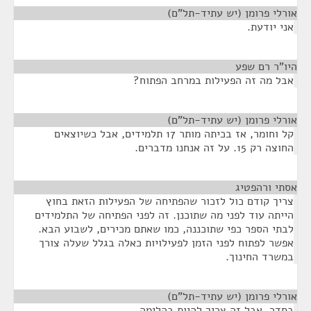
אורלי פרומן (יש עתיד-תל"ם)
¶
אני יודעת.
היו"ר רם שפע
¶
אבל מה זה הפעילות במרחב הפתוח?
אורלי פרומן (יש עתיד-תל"ם)
¶
קל וחומר, אז בכיתה מותר 17 תלמידים, אבל כשיוצאים
החוצה רק 15. על זה אנחנו מדברים.
אסתי ורהפטיג
¶
צריך קודם כול לזכור שהפתיחה של הפעילות הזאת בחוץ
הייתה עוד לפני מה שתוכנן. זה לפני הפתיחה של התלמידים
לבתי הספר כפי שתוכננה, כמו שאתם מכירים, לשבוע הבא.
אפשר לפתוח לפני הזמן לפעילויות כאלה בגלל שעלה צורך
במשרד החינוך.
אורלי פרומן (יש עתיד-תל"ם)
¶
בסדר, אבל זה צריך להיות בהלימה.