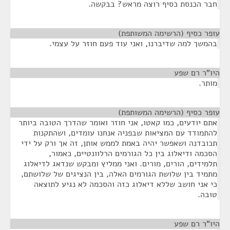
חבר הכנסת כסיף רוצה מראש? בבקשה.
עופר כסיף (הרשימה המשותפת)
¶
בהמשך למה שדיברנו, ואני עוד פעם חוזר על עצמי.
היו"ר רם שפע
¶
מותר.
עופר כסיף (הרשימה המשותפת)
¶
אתם יודעים, כמו קאטו, אני חוזר ואומר שהדרך הטובה ביותר
להתמודד עם המציאות שבפניה אנחנו עומדים, ושהתקנות
תכובדנה ושאפשר יהיה באמת לממש אותן, זה אך ורק על ידי
הסכמה ודיאלוג בין כל הגורמים הרלוונטיים, כאמור,
תלמידים, הורים, מורים. ואני ממליץ ומבקש שנדאג לדיאלוג
מתמיד בין שלושת הגורמים האלה, בין הנציגים של שלושתם,
כי אני חושב שללא דיאלוג כזה והסכמה לא נגיע לתוצאה
טובה.
היו"ר רם שפע
¶