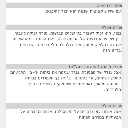
אסתי ורהפטיג
¶
עם שלוש קבוצות שונות הוא יכול להיפגש.
אפרת אפללו
¶
נכון, הוא יכול לעבור בין שלוש קבוצות. מורה יכולה לעבור
בין שלוש הקבוצות של הכיתה שלה, זאת הכוונה. ולא אמרתי
את זה כהלצה. אסתי, את יכולה לתת לי גיבוי כי גם היית
בדיון הזה.
אורלי פרומן (יש עתיד-תל"ם)
¶
אבל גודל של קפסולה, נגיד שניקח את כיתות א'-ב', החלטתם
לחלק לשתיים, אז כיתה א'-ב' זה 34 תלמידים בכיתה
בתפוסה מלאה, זאת אומרת שמחלקים לשניים וזה 17
תלמידים.
אפרת אפללו
¶
אבל אנחנו לא מדברים על הקפסולות, אנחנו מדברים על
הפעילות במרחב הפתוח.