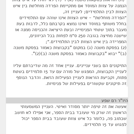
הנמנה על צוות המוסד אם מתקיימת הפרדה מוחלטת בין איש
הצוות לבין התלמידים; לעניין זה,
״הפרדה מוחלטת״ - איש הצוות אינו שוהה עם התלמידים
בחלל משותף במוסד ואינו נמצא בקרבתם כלל, לרבות בעת
מעבר בתוך שטחי הפנימייה ובעת היציאה והכניסה ממנה או
שישנה מחיצה בגובה 250 ס״מ לפחות בכל הכיוונים,
המפרידה בין איש הצוות לבין התלמידים.״;
(2) בפסקת משנה (ג) במקום "בקבוצות כאמור בפסקת משנה
(ב)" יבוא "בקבוצות כאמור בפסקת משנה (ב)(2)".
התיקונים הם בשני עניינים. עניין אחד זה מה שדיברתם עליו
לעניין הקבוצות, המפגש של מורה עם עד 15 תלמידים בשטח
פתוח, וקביעת הוראות לעניין הפעילות הזאת. והדבר הנוסף
זה תיקונים שקשורים בפעילות של פנימיות.
היו"ר רם שפע
¶
אעשה את זה טיפה יותר מסודר ואיטי. העניין המשמעותי
הראשון זה שרק מי שעובד בבית הספר, אני אפילו לא חושב
שכתוב פה, כלומר כל איש צוות שעובד בבית הספר יכול
לפגוש עד 15 תלמידים.