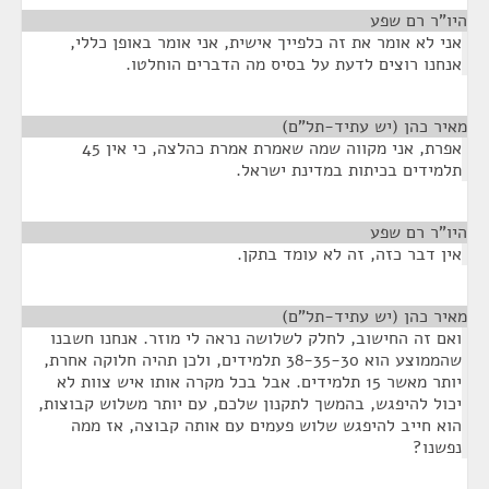
היו"ר רם שפע
¶
אני לא אומר את זה כלפייך אישית, אני אומר באופן כללי,
אנחנו רוצים לדעת על בסיס מה הדברים הוחלטו.
מאיר כהן (יש עתיד-תל"ם)
¶
אפרת, אני מקווה שמה שאמרת אמרת כהלצה, כי אין 45
תלמידים בכיתות במדינת ישראל.
היו"ר רם שפע
¶
אין דבר כזה, זה לא עומד בתקן.
מאיר כהן (יש עתיד-תל"ם)
¶
ואם זה החישוב, לחלק לשלושה נראה לי מוזר. אנחנו חשבנו
שהממוצע הוא 38-35-30 תלמידים, ולכן תהיה חלוקה אחרת,
יותר מאשר 15 תלמידים. אבל בכל מקרה אותו איש צוות לא
יכול להיפגש, בהמשך לתקנון שלכם, עם יותר משלוש קבוצות,
הוא חייב להיפגש שלוש פעמים עם אותה קבוצה, אז ממה
נפשנו?