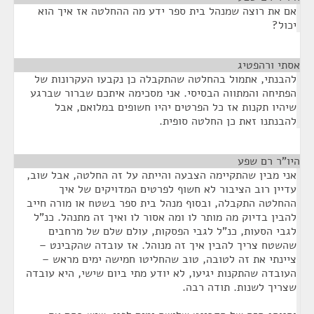
אם את רוצה שמנהל בית ספר ידע מה ההחלטה אז איך הוא
יכול?
אסתי ורהפטיג
¶
להבנתי, אתמול בהחלטה שהתקבלה כן נקבעו העקרונות של
הפתיחה והמתווה הבסיסי. אני מסכימה איתכם שברור שברגע
שיהיו תקנות אז כל הפרטים יהיו חשופים במלואם, אבל
להבנתנו זאת כן החלטה סופית.
היו"ר רם שפע
¶
אני מבין שהתקיימה הצבעה והייתה על זה החלטה, אבל שוב,
עדיין רוב הציבור לא חשוף לפרטים המדויקים של איך
ההחלטה התקבלה, ובסוף מנהל בית ספר בשטח או מורה חייב
להבין בדיוק מה מותר לו ומה אסור לו ואיך זה מתנהל. כנ"ל
לגבי הסעות, כנ"ל לגבי הפסקות, עולם שלם של מרחבים
שהשטח צריך להבין איך זה מנוהל. אז עובדה שהקבינט –
ציינתי את זה לטובה, טוב שהחליטו חמישה ימים מראש –
העובדה שהתקנות יגיעו, לא יודע מתי ביום שישי, היא עובדה
שצריך לשנות. תודה רבה.