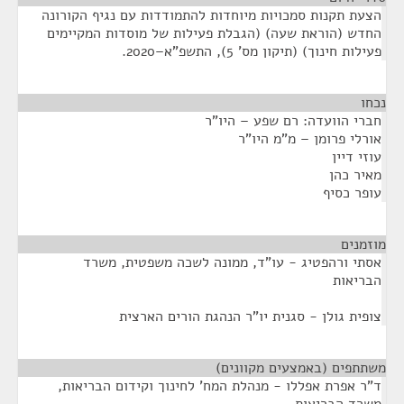
הצעת תקנות סמכויות מיוחדות להתמודדות עם נגיף הקורונה
החדש (הוראת שעה) (הגבלת פעילות של מוסדות המקיימים
פעילות חינוך) (תיקון מס' 5), התשפ"א–2020.
נכחו
¶
חברי הוועדה: רם שפע – היו"ר
אורלי פרומן – מ"מ היו"ר
עוזי דיין
מאיר כהן
עופר כסיף
מוזמנים
¶
אסתי ורהפטיג - עו"ד, ממונה לשכה משפטית, משרד
הבריאות
צופית גולן - סגנית יו"ר הנהגת הורים הארצית
משתתפים (באמצעים מקוונים)
¶
ד"ר אפרת אפללו - מנהלת המח' לחינוך וקידום הבריאות,