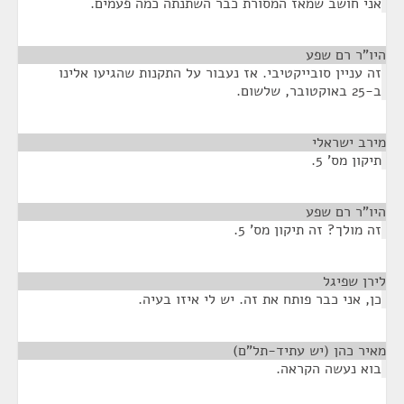
אני חושב שמאז המסורת כבר השתנתה כמה פעמים.
היו"ר רם שפע
¶
זה עניין סובייקטיבי. אז נעבור על התקנות שהגיעו אלינו
ב-25 באוקטובר, שלשום.
מירב ישראלי
¶
תיקון מס' 5.
היו"ר רם שפע
¶
זה מולך? זה תיקון מס' 5.
לירן שפיגל
¶
כן, אני כבר פותח את זה. יש לי איזו בעיה.
מאיר כהן (יש עתיד-תל"ם)
¶
בוא נעשה הקראה.