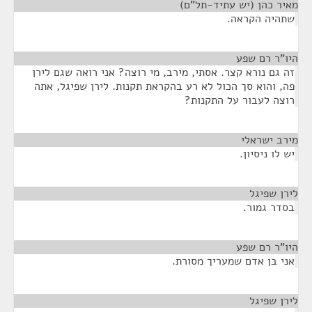
מאיר כהן (יש עתיד-תל"ם)
¶
שתהיה הקראה.
היו"ר רם שפע
¶
זה גם נורא קצר. אסתי, מירב, מי רוצה? אני רואה שגם לירן
פה, והוא סך הכול לא רע בהקראת תקנות. לירן שפיגל, אתה
רוצה לעבור על התקנות?
מירב ישראלי
¶
יש לו ניסיון.
לירן שפיגל
¶
בסדר גמור.
היו"ר רם שפע
¶
אני בן אדם שמעריך מסורת.
לירן שפיגל
¶