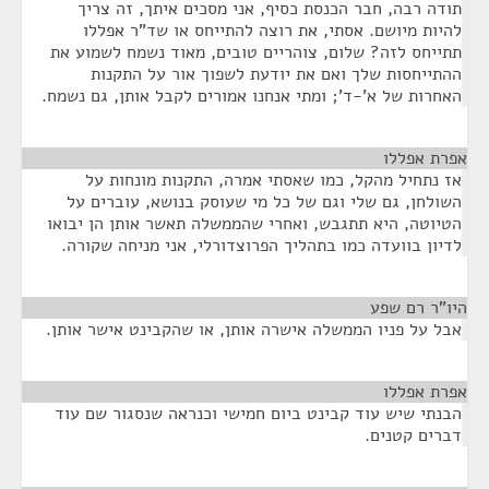
תודה רבה, חבר הכנסת כסיף, אני מסכים איתך, זה צריך
להיות מיושם. אסתי, את רוצה להתייחס או שד"ר אפללו
תתייחס לזה? שלום, צוהריים טובים, מאוד נשמח לשמוע את
ההתייחסות שלך ואם את יודעת לשפוך אור על התקנות
האחרות של א'-ד'; ומתי אנחנו אמורים לקבל אותן, גם נשמח.
אפרת אפללו
¶
אז נתחיל מהקל, כמו שאסתי אמרה, התקנות מונחות על
השולחן, גם שלי וגם של כל מי שעוסק בנושא, עוברים על
הטיוטה, היא תתגבש, ואחרי שהממשלה תאשר אותן הן יבואו
לדיון בוועדה כמו בתהליך הפרוצדורלי, אני מניחה שקורה.
היו"ר רם שפע
¶
אבל על פניו הממשלה אישרה אותן, או שהקבינט אישר אותן.
אפרת אפללו
¶
הבנתי שיש עוד קבינט ביום חמישי וכנראה שנסגור שם עוד
דברים קטנים.