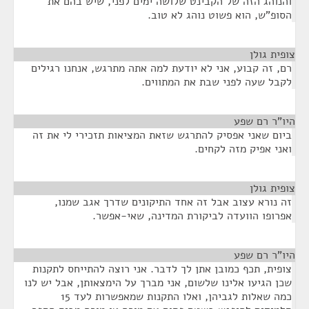
והנוהג הזה של הקבינט שלושה ימים לפני, שיש בהם את
הסופ"ש, הוא פשוט נוהג לא טוב.
צופית גולן
¶
רם, זה קבוע, אני לא יודעת למה אתה מתרגש, אנחנו רגילים
לקבל שעה לפני שבת את המתווים.
היו"ר רם שפע
¶
ביום שאני אפסיק להתרגש שזאת המציאות תזכירי לי את זה
ואני אפיק מזה לקחים.
צופית גולן
¶
זה נורא עצוב אבל זה אחד התיקונים שדרך אגב שמנו,
אפרופו הוועדה לביקורת המדינה, שאי-אפשר.
היו"ר רם שפע
¶
צופית, תכף כמובן אתן לך לדבר. אני רוצה להתייחס לתקנות
שכן הגיעו אלינו שלשום, אני מברך על הימצאותן, אבל יש לנו
כמה שאלות לגביהן, ואלו התקנות שמאפשרות לעד 15