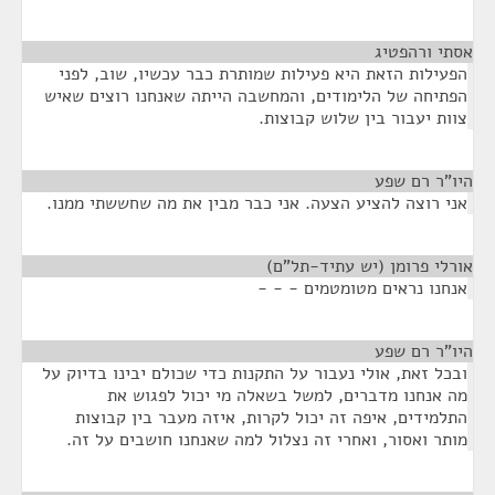
אסתי ורהפטיג
¶
הפעילות הזאת היא פעילות שמותרת כבר עכשיו, שוב, לפני
הפתיחה של הלימודים, והמחשבה הייתה שאנחנו רוצים שאיש
צוות יעבור בין שלוש קבוצות.
היו"ר רם שפע
¶
אני רוצה להציע הצעה. אני כבר מבין את מה שחששתי ממנו.
אורלי פרומן (יש עתיד-תל"ם)
¶
אנחנו נראים מטומטמים - - -
היו"ר רם שפע
¶
ובכל זאת, אולי נעבור על התקנות כדי שכולם יבינו בדיוק על
מה אנחנו מדברים, למשל בשאלה מי יכול לפגוש את
התלמידים, איפה זה יכול לקרות, איזה מעבר בין קבוצות
מותר ואסור, ואחרי זה נצלול למה שאנחנו חושבים על זה.