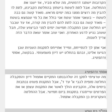
הקרובות ישתנו דרמטית, מה שלא סביר, אז ישנו את
ההחלטה. אבל לתת לשטח ביטחון בהחלטת הקבינט, לתת לו
להבין מה רוצים ממנו כמה ימים מראש. מאוד קשה גם ככה
לשטח – כשאני אומר שטח אני כולל את כל מי שנמצא בשטח
– מאוד קשה גם ככה לתת להם להבין מה קורה, אז עד שכבר
יש החלטה שכן התקבלה חמישה ימים לפני הביצוע שלה, חבל
ששוב נגיע לרגע האחרון. ואני שוב אומר שאת הדבר הזה
צריך לשנות.
אני אתן לך להתייחס, ומייד אתייחס לתקנות השניות שכן
הגיעו אלינו, ובהם בהחלט יש דיון משמעותי. בבקשה, אסתי
ורהפטיג.
אסתי ורהפטיג
¶
מה שרציתי לתקן זה שלהבנתנו התקיים אתמול דיון והתקבלה
החלטה סופית לגבי א' עד ד', אבל התקנות פשוט נכתבות
בימים אלה, והקבינט הולך לאשר את התקנות עצמן או את
הפרטים שייסגרו בתקנות ביום חמישי. אבל ההחלטה
העקרונית כן התקבלה אתמול.
היו"ר רם שפע
¶