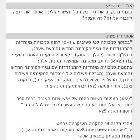
היו"ר רם שפע
¶
בינתיים נקדם את זה, כשתוכל תצטרף אלינו. אסתי, את רוצה
לעבור על זה? זה אצלך?
אסתי ורהפטיג
¶
"בתוקף סמכותה לפי סעיפים 4 ו-10 לחוק סמכויות מיוחדות
להתמודדות עם נגיף הקורונה החדש (הוראת שעה),
התש״ף–2020 (להלן - החוק), ולאחר שהתקיים האמור בסעיף
4(ד)(2)(א) לחוק, מתקינה הממשלה תקנות אלה:
בתקנות סמכויות מיוחדות להתמודדות עם נגיף הקורונה החדש
(הוראת שעה) (הגבלת פעילות של מוסדות המקיימים פעילות
חינוך), התש׳׳ף–2020 (להלן - התקנות העיקריות), בתקנה
2(ב), אחרי פסקה (2א) יבוא:תיקון תקנה 2 1.
"(2א1) פעילות בשטח פתוח של איש צוות העובד בבית ספר
יסודי או על-יסודי עם חמישה עשר תלמידים לכל היותר"
הוספת תקנה 28א
אחרי תקנה 28 לתקנות העיקריות יבוא:
2. "פעילות בשטח פתוח 28א. פעילות כאמור בתקנה 2(ב)
(2א1) תתקיים בתנאים אלה: