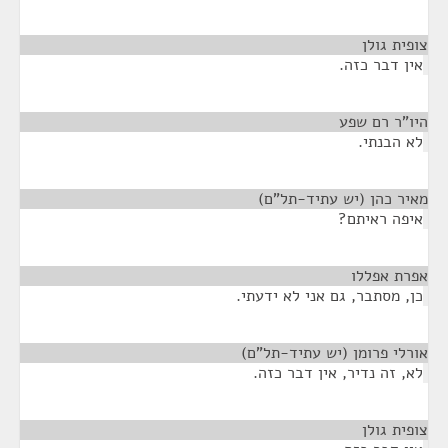
צופית גולן
¶
אין דבר כזה.
היו"ר רם שפע
¶
לא הבנתי.
מאיר כהן (יש עתיד-תל"ם)
¶
איפה ראיתם?
אפרת אפללו
¶
כן, מסתבר, גם אני לא ידעתי.
אורלי פרומן (יש עתיד-תל"ם)
¶
לא, זה נדיר, אין דבר כזה.
צופית גולן
¶