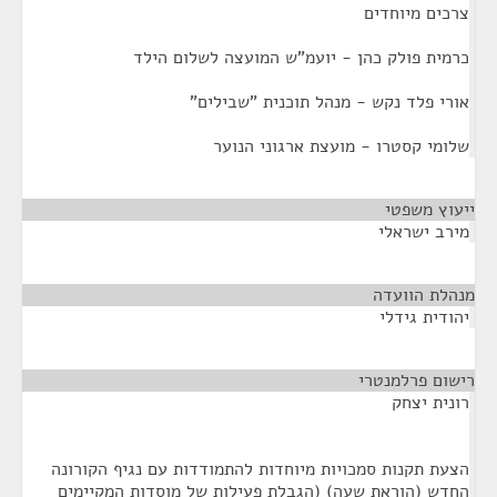
צרכים מיוחדים
כרמית פולק כהן - יועמ"ש המועצה לשלום הילד
אורי פלד נקש - מנהל תוכנית "שבילים"
שלומי קסטרו - מועצת ארגוני הנוער
ייעוץ משפטי
¶
מירב ישראלי
מנהלת הוועדה
¶
יהודית גידלי
רישום פרלמנטרי
¶
רונית יצחק
הצעת תקנות סמכויות מיוחדות להתמודדות עם נגיף הקורונה
החדש (הוראת שעה) (הגבלת פעילות של מוסדות המקיימים