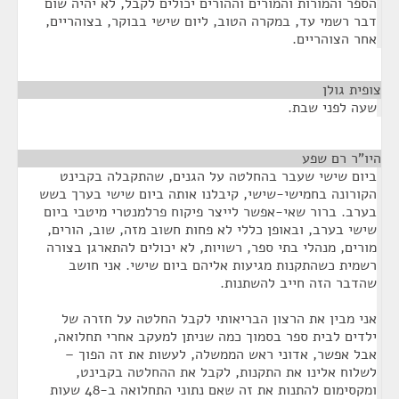
הספר והמורות והמורים וההורים יכולים לקבל, לא יהיה שום
דבר רשמי עד, במקרה הטוב, ליום שישי בבוקר, בצוהריים,
אחר הצוהריים.
צופית גולן
¶
שעה לפני שבת.
היו"ר רם שפע
¶
ביום שישי שעבר בהחלטה על הגנים, שהתקבלה בקבינט
הקורונה בחמישי-שישי, קיבלנו אותה ביום שישי בערך בשש
בערב. ברור שאי-אפשר לייצר פיקוח פרלמנטרי מיטבי ביום
שישי בערב, ובאופן כללי לא פחות חשוב מזה, שוב, הורים,
מורים, מנהלי בתי ספר, רשויות, לא יכולים להתארגן בצורה
רשמית כשהתקנות מגיעות אליהם ביום שישי. אני חושב
שהדבר הזה חייב להשתנות.
אני מבין את הרצון הבריאותי לקבל החלטה על חזרה של
ילדים לבית ספר בסמוך כמה שניתן למעקב אחרי תחלואה,
אבל אפשר, אדוני ראש הממשלה, לעשות את זה הפוך –
לשלוח אלינו את התקנות, לקבל את ההחלטה בקבינט,
ומקסימום להתנות את זה שאם נתוני התחלואה ב-48 שעות