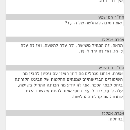
אין דבר כזה.
היו"ר רם שפע
¶
זאת הסיבה להחלטה של ה-15?
אפרת אפללו
¶
תראה, זה התחיל משישה, וזה עלה לתשעה, ואז זה עלה
ל-19, ואז זה ירד ל-15.
היו"ר רם שפע
¶
אפרת, אנחנו מנהלים פה דיון רציני עם ניסיון להבין מה
השיקולים הבריאותיים שמנחים החלטות של קבינט הקורונה
ביחס לבתי הספר. אני לא יודע מה הכוונה התחיל בשישה,
עלה ל-19, ירד ל-15. בסוף אמור להיות איזשהו היגיון
שמנחה את קבלת ההחלטות.
אפרת אפללו
¶
בהחלט.