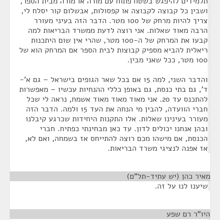
תלמידים להיפגש בשטח פתוח עם מורה או מורה מבית הספר,
ושבין כל קבוצה לקבוצה או קפסולות, אבשלום קור יסלח לי,
צריך להיות מרחק של 100 מטר. הדבר הזה בעיני מעורר
הרבה מאוד שאלות. אני רוצה לדעת ממשרד הבריאות למה
קבעו את המרחק של ה-100 מטר, שהרי אין שום היתכנות
ריאלית להביא מספיק קבוצות לבית הספר אם המרחק הוא של
100 מטר, ככל שאני מבין.
והדבר השני, למה 15 אם בכל שאר הגופים בישראל – גם א'-
ד', גם בתי כנסת, גם באופן כללי ההנחיות עכשיו – מאפשרות
להתכנס עד 20. אני מאוד מאוד מאוד אשמח, נראה לי שכל
חברי הוועדה, להבין מי הנחה את העד 15 ולמה. הדבר הזה
מעורר בעינינו שאלות. אלו התקנות היחידות שכרגע קיבלנו
ובהן אנחנו יכולים לדון. עד כאן מבחינתי כפתיח. חברי
הכנסת, אם מישהו מכם רוצה להתייחס אז בשמחה, ואם לא,
אז אפנה לנציגי משרד הבריאות.
מאיר כהן (יש עתיד-תל"ם)
¶
שיענו לנו על זה.
היו"ר רם שפע
¶