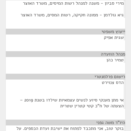
מירי סביון - משנה למנהל רשות המיסים, משרד האוצר
גיא גולדמן - ממונה חקיקה, רשות המסים, משרד האוצר
ייעוץ משפטי
¶
שגית אפיק
מנהל הוועדה
¶
טמיר כהן
רישום פרלמנטרי
¶
הדס צנוירט
אי מתן מענקי סיוע לנשים עצמאיות שילדו בשנת 2019 –
הצעתה של ח"כ קטי קטרין שטרית
היו"ר משה גפני
¶
בוקר טוב, אני מתכבד לפתוח את ישיבת ועדת הכספים. על