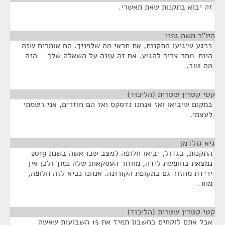
זה יבוא בתקנות שאת תאשרי.
היו"ר משה גפני
¶
ברגע שיגיעו התקנות, את תראי מה שלפניך. הם אומרים שזה
היום-מחר צריך להגיע. אם זה עונה על השאלה שלך – הנה
מה טוב.
קטי קטרין שטרית (הליכוד)
¶
במקום שיביאו ואז אנחנו נדסקס ואז הם חוזרים, אני רשמתי
לעצמי.
גיא גולדמן
¶
התקנות, בגדול, יביאו חלופה למצב שבו אשה בשנת 2019
נמצאת בחופשת לידה, מחזור העסקאות שלה נמוך ולכן אין
ירידת מחזור גם בתקופת הקורונה. אנחנו נביא לזה חלופה,
מחר.
קטי קטרין שטרית (הליכוד)
¶
אבל אתם לוקחים בחשבון תמיד את 15 השבועות שאשה