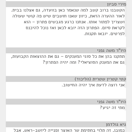
מירי סביון
¶
הקשבנו ברוב קשב למה שנאמר כאן בוועדה, גם אצלנו בבית.
לאור ההערה הזאת, כיוון שאנו חושבים שיש פה קושי שעולה
ושצריך לפתור אותו. אנחנו כרגע מגבשים פתרון – הוא
לקראת סיום. הפתרון הזה יובא לכאן ואז נוכל להיכנס
לפרטים. יובאו תקנות.
היו"ר משה גפני
¶
תתקנו בהן את כל סוגי המענקים – גם את ההוצאות הקבועות,
גם את המענק הסוציאלי? ומה יהיה הפתרון?
קטי קטרין שטרית (הליכוד)
¶
אני רוצה לדעת איך יהיה החישוב.
היו"ר משה גפני
¶
מתי זה יגיע?
גיא גולדמן
¶
כמובן, זה תלוי בחתימת שר האוצר ופנייה ליושב-ראש, אבל