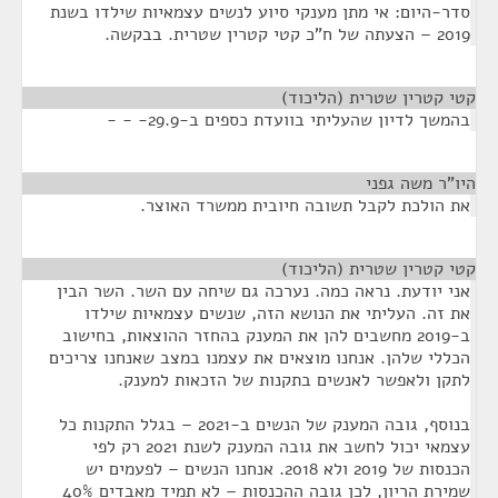
סדר-היום: אי מתן מענקי סיוע לנשים עצמאיות שילדו בשנת
2019 – הצעתה של ח"כ קטי קטרין שטרית. בבקשה.
קטי קטרין שטרית (הליכוד)
¶
בהמשך לדיון שהעליתי בוועדת כספים ב-29.9- - -
היו"ר משה גפני
¶
את הולכת לקבל תשובה חיובית ממשרד האוצר.
קטי קטרין שטרית (הליכוד)
¶
אני יודעת. נראה כמה. נערכה גם שיחה עם השר. השר הבין
את זה. העליתי את הנושא הזה, שנשים עצמאיות שילדו
ב-2019 מחשבים להן את המענק בהחזר ההוצאות, בחישוב
הכללי שלהן. אנחנו מוצאים את עצמנו במצב שאנחנו צריכים
לתקן ולאפשר לאנשים בתקנות של הזכאות למענק.
בנוסף, גובה המענק של הנשים ב-2021 – בגלל התקנות כל
עצמאי יכול לחשב את גובה המענק לשנת 2021 רק לפי
הכנסות של 2019 ולא 2018. אנחנו הנשים – לפעמים יש
שמירת הריון, לכן גובה ההכנסות – לא תמיד מאבדים 40%