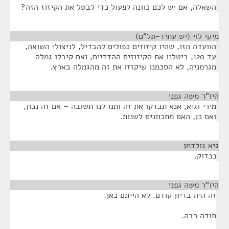
השאלה, אם יש לכם כוונה לפעול כדי לבטל את הקיזוז הזה?
מיקי לוי (יש עתיד-תל"ם)
¶
הוועדה הזו, שהיו קיזוזים כפולים להבדיל, לניצולי השואה,
עד 120, ביטלנו את הקיזוזים ההדדיים, ואם קיבלו גמלה
מגרמניה, לא הסכמנו שיקזזו את זה מהגמלה בארץ.
היו"ר משה גפני
¶
מירי וגיא, אנא תבדקו את זה ותנו לנו תשובה – אם זה נכון,
ואם כן, האם מתכוונים לשנות.
גיא גולדמן
¶
נבדוק.
היו"ר משה גפני
¶
זה היה בדיון קודם. לא הייתם כאן.
תודה רבה.