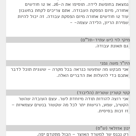
נמצאת בחופשת לידה. תוסיפו את ה-26. או 12 חודשים
אחורה, מיום הפסקת העבודה. אתם צריכים לקחת בחשבון
עוד 12 חודשים אחורה מיום הפסקת עבודה. זה יכול להיות
שמירת הריון, הלידה עצמה- -
מיקי לוי (יש עתיד-תל"ם)
¶
גם תאונת עבודה.
היו"ר משה גפני
¶
אני מבקש מה שתעשו כנראה בכל מקרה – ששגית תוכל לדבר
אתכם כדי להעלות את הדברים האלה.
קטי קטרין שטרית (הליכוד)
¶
אני רוצה להודות תודה מיוחדת לשר. עצם העובדה שהשר
הקשיב, שמע, רגישות יתר לכל מה שקשור בנשים עצמאיות –
זו זכות בסיסית.
ינון אזולאי (ש"ס)
¶
רק נכנס שר למשרד האוצר – הכול מתקדם יפה.