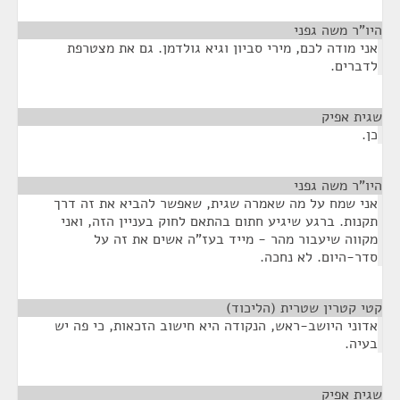
היו"ר משה גפני
¶
אני מודה לכם, מירי סביון וגיא גולדמן. גם את מצטרפת
לדברים.
שגית אפיק
¶
כן.
היו"ר משה גפני
¶
אני שמח על מה שאמרה שגית, שאפשר להביא את זה דרך
תקנות. ברגע שיגיע חתום בהתאם לחוק בעניין הזה, ואני
מקווה שיעבור מהר - מייד בעז"ה אשים את זה על
סדר-היום. לא נחכה.
קטי קטרין שטרית (הליכוד)
¶
אדוני היושב-ראש, הנקודה היא חישוב הזכאות, כי פה יש
בעיה.
שגית אפיק
¶