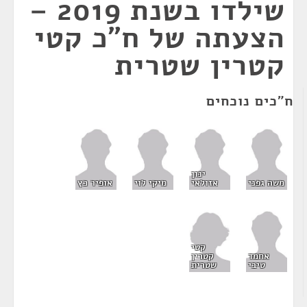
שילדו בשנת 2019 –
הצעתה של ח"כ קטי
קטרין שטרית
ח"כים נוכחים
ינון
משה גפני
אזולאי
מיקי לוי
אופיר כץ
קטי
קטרין
אחמד
שטרית
טיבי