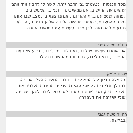
מסך הכנסות, לפעמים גם הרבה יותר. קשה לי להבין איך אתם
עושים את החישוב. אם ממשיכים – וכמובן שממשיכים –
לפחות 2021 עם נגיף הקורונה, אנחנו צפויים למצב שבו אותן
נשים עצמאיות, שאחרי חופשת הלידה שלהן חוזרות, הן לא
מגיעות להכנסות. לכן צריך לעשות את החישוב אחרת.
היו"ר משה גפני
¶
את אומרת שאשה שילדה, מקבלת דמי לידה, וכשעושים את
החישוב, דמי הלידה, זה פחות מהמשכורת שלה.
שגית אפיק
¶
זה עלה בדיון של המענקים – חברי הוועדה העלו את זה.
במהלך הדיונים על שני סוגי המענקים הוועדה העלתה את
העניין הזה, ואז רשות המיסים לא מצאו לנכון לתקן את זה.
אולי שיניתם את דעתכם?
היו"ר משה גפני
¶
בבקשה.