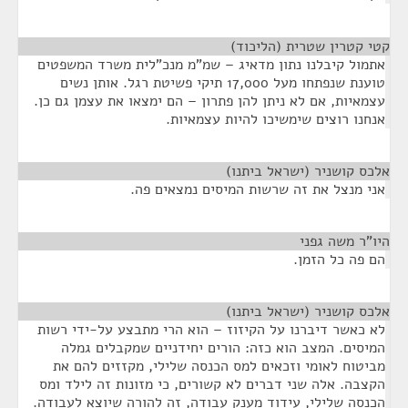
קטי קטרין שטרית (הליכוד)
¶
אתמול קיבלנו נתון מדאיג – שמ"מ מנכ"לית משרד המשפטים
טוענת שנפתחו מעל 17,000 תיקי פשיטת רגל. אותן נשים
עצמאיות, אם לא ניתן להן פתרון – הם ימצאו את עצמן גם כן.
אנחנו רוצים שימשיכו להיות עצמאיות.
אלכס קושניר (ישראל ביתנו)
¶
אני מנצל את זה שרשות המיסים נמצאים פה.
היו"ר משה גפני
¶
הם פה כל הזמן.
אלכס קושניר (ישראל ביתנו)
¶
לא כאשר דיברנו על הקיזוז – הוא הרי מתבצע על-ידי רשות
המיסים. המצב הוא כזה: הורים יחידניים שמקבלים גמלה
מביטוח לאומי וזכאים למס הכנסה שלילי, מקזזים להם את
הקצבה. אלה שני דברים לא קשורים, כי מזונות זה לילד ומס
הכנסה שלילי, עידוד מענק עבודה, זה להורה שיוצא לעבודה.